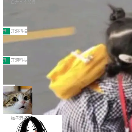
库，并将作为transport接入Mooncake TENT。
白开水不加糖
台 agent...
该通信库针对AI Memory池化场景的数据传输需
CoStrict入选工信部2025人工智能应用
求进行了深度优化，能够实现数据中心内大规模
典型案例
计算节点间多种内存类型的高性能通信。 UCL-
近日，工信部科技司公示《2025人工智能应用典
MPComm将作为一种传输引擎接入Mooncake T
型案例入选名单》，深信服“面向企业研发场景的
开
开源科技
ENT，实现零拷贝传输性能提升30%、非零拷贝
开源 AI 编程平台 CoStrict 应用”凭借卓越的技术
传输性能最高提升5倍。UCL-MPComm底层基
深信服AI算力网关入选工信部人工智能
创新与落地成效成功入选。 全链路私有化部署，
应用典型案例！
于自研UCL-Engine通信引擎，后续腾讯网平将
助力企业AI研发安全落地 当前，越来越多企业已
前不久，工业和信息化部正式发布《2025年人工
持续开源更多基于UCL-Engine的高性能通信组
经开始引入 AI Coding 工具，通过调用公有云模
智能应用典型案例名单》，集中展示人工智能在
开
开源科技
件。 腾讯网平团队在UCL-MPComm中实现了一
型或企业内部部署模型提升研发效率。但随着 AI
各领域的应用成果，覆盖技术底座、行业赋能、
个独立于业务线程的全局通信引擎（Engine），
Coding 从个人辅助工具逐步走向团队级、组织
Jeff Dean 离开 Google：一个时代的结
产品应用、支撑保障、专题等五大方向。深信服
并实...
束，一个实验室的开始
级应用，企业在规模化落地过程中，对安全性、
AI算力网关（AI创新平台）成功入选！ 随着各行
Google 员工编号 20。MapReduce 作者之一。
可控性和代码质量提出了更高要求。 首先是数据
各业的Agent走向规模化建设，算力构成形态逐
Bigtable 作者之一。TensorFlow 的作者之一。
局
安全与合规要求。对于大多数普通研发场景，公
渐丰富，用户关注的重点也在发生变化：不只是
Gemini 的架构师。Google 首席科学家。 Jeff D
有云模型能够满足快速试用和效率提升的需求。
让AI用起来，还要进一步看清混合算力时代下，
🔥 SolonCode v2026.8.4 发布：界面
ean 在 Google 工作了 27 年后，宣布离职。 他
但对于金融、能源、医疗等对数据安全要求较...
字体可调、22 种语言、记忆搜索增强
Token花在哪里、算力是否被充分利用，以及持
不是一个人走。一同离开的还有 Sanjay Ghema
打开终端就能上岗的全中文编码智能体，这一轮
续增长的AI成本该如何优化。 深信服AI算力网关
wat（Google 员工编号 23，Jeff Dean 二十多
把「看得清、用母语、记得住」三件事一次补
梅子酒好吃
正是围绕这些实际问题，从Token治理和成本治
年的编程搭档，MapReduce 和 Bigtable 的共同
齐。 SolonCode 是什么 SolonCode 是杭州无
理两个方面，让用户的每一份算力都看得清、管
作者）、Quoc Le（Google 大脑核心成员，Se
让“代码语义理解”深度释放AI Coding
耳科技研发的企业级终端编码智能体——一位全