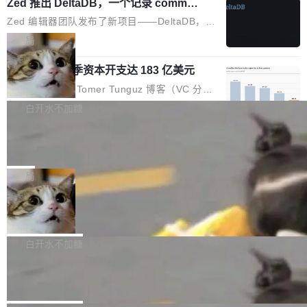
个小型数据库，应用天然按分片构建，单个数据
Zed 推出 DeltaDB，一个记录 commit
高价的三星折叠（三星Galaxy Z Fold8 Ultra / Z
之间所有操作的版本控制系统
库的竞争和爆炸半径问题在设计层面就被消除
Fold8 / Z Flip8）外，其余要么是中低端机器，
Zed 编辑器团队发布了新项目——DeltaDB，一
了。 闲置的 cell 会休眠到几乎不占资源。当 cel
例如iQOO Z11i、REDMI Note 17、REDMI No
个在 git commit 之间记录每一次编辑操作的版
局
l 迁移或唤醒时，新宿主从 S3 恢复 SQLite 数据
te 17 Pro、OPPO K15，要么是vivo X300 E这
本控制系统。目前处于 Early Access 阶段。 De
库继续执行。存储库是持久化的唯一真相...
样的次旗舰。 Galaxy Z Fold8 Ultra / Z Fold8 /
SpaceXAI 单季资本开支达 183 亿美元
ltaDB 的核心思路直接写在 landing page 最显
Z Flip8三款折叠屏新机均在7月22日发布，且全
眼的位置：「Software is made between com
根据风险投资人Tomer Tunguz 博客（VC 分
部搭载骁龙8 Elite Gen5 for Galaxy，它们本该
mits」——软件是在 commit 之间写出来的。git
析）披露的最新分析与第二季度业绩报告，Spac
白开水不加糖
是7月性...
只记录了你提交的最终状态，但真正的工作过程
eXAI在上个季度的总资本支出飙升至183.7亿美
——打字、删改、试错、agent 对话——都在 co
Meta 发布终端编程 Agent“Muse Cod
元。其中，绝大部分资金被直接用于 AI 领域，
e” 和 Muse Spark 1.2 模型
mmit 之间的空隙里丢失了。 DeltaDB 要做的就
金额高达158.3亿美元，这一单项投入已经逼近
Meta 今天发布了两款 AI 产品：Muse Code，
是把这段空隙补上。 回退到任何一次编辑：Delt
微软同期总资本开支的四成。 与亚马逊、Alpha
一个在终端里运行的编程 agent；Muse Spark
局
aDB 捕获 commit 之间的每一次操作，...
bet、微软以及 Meta 等传统科技巨头相比，Spa
1.2，驱动这个 agent 的新模型。一句话概括：
ceXAI的资金消耗速度尤为引人瞩目。然而，支
美团开源 LoHoSearch，用知识图谱校
你可以用 curl -fsSL https://dev.meta.ai/install.
准 AI 能力认知
撑庞大支出的资金来源却呈现出截然不同的面
sh | bash 安装一个能在大项目里自动规划、写
机器出题的前提，是让机器拥有全局视野。整个
貌。数据显示，微软和 Meta 主要依托充沛的经
代码、验证结果的 AI 终端工具。 据介绍，Muse
构建流程可以分为四个环节：建图 → 控制难度
白开水不加糖
营现金流来覆盖资本开支，其资本支出覆盖率分
Code 是 Meta 的编程 agent 产品。它和市场上
→ 质量把关 → 数据概览。
别达到155% 和106%;而SpaceXAI的经营现金
腾讯开源 UCL-MPComm 通信库
已有的终端编程 agent 在设计理念上有几个明显
流仅能覆盖资本开支的12...
的差异点。 异步后台 agent：Muse Code 有一
腾讯网平团队宣布开源了 UCL-MPComm 通信
个主 agent 循环，外加一组后台 agent。这些后