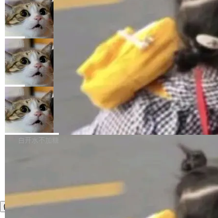
年。FFmpeg 社区最终选择用一个大版本的名
列表的数据匹配 —— 一项常规的数据处理任
没有拐弯抹角。他说中国正在赢得 AI 竞赛，而
字，留下了这份纪念。 雷霄骅曾是中国传媒大学
务，最终却产生了 180 万美元的账单，实际支出
当 AI agent 把源码变成了最好的扩展系
且按目前的速度，中国 AI 工具预计在今年底或
数字电视技术方向的博士生，长期从事视频、音
统，开发者工具必须开源
超出原定预算 860%。 更令人意外的是，该项目
2027 年就能追上美国前沿实验室的水平。 Dela
五年前，David Crawshaw 问过很多软件工程师
频技...
最终并未成功落地，而高额算力消耗持续运行长
ngue 把原因归结为一件事：开放协作。中国的
一个问题：你写过什么给自己用的程序？答案几
局
达 5 个月，公司直到财务对账时才察觉异常。这
AI 开发者在一个共享和协作的生态里加速迭代，
乎都是没有。工程师们整天用别人写的程序写程
意味着一个无人看管的 AI 程序，在近半年时间
而美国模型厂商在"闭门造车"。他的原话是 "buil
DeepSeek Harness 宣布内测邀请，全
序给别人用。偶尔有人自己写个博客系统、智能
里日夜不停地"烧钱"。 复盘显示，...
网最大规模开源 Agent 路演现场诞生
ding in silos"——各自为战，互不通气。 这个判
家居控制、家庭实验室，都算稀奇事。 Crawsh
一条内测招募帖，发出去的时候大概没人想到它
断从他嘴里说出来分量不同。Hugging Face 是
aw 是 Shelley 的作者，一个开源 AI coding age
会变成一场开源 Agent 生态的路演。 8月1日，
局
全球最大的开源 AI 平台，上面跑着上百万个模
nt。他最近在博客上写了一篇文章，核心论点很
DeepSeek Harness 团队负责人崔添翼（tiany
型。谁在开源赛道上领先，...
简单：开发者工具必须开源。 理由不是传统的自
商汤 SenseNova U1.5-Lite-Preview
i）在 X 上发帖： 「如果你是 Agent Harness 相
开源
由软件情怀，而是一个跟 AI agent 直接相关的
关开源项目的开发者，希望参加 DeepSeek Har
商汤科技宣布面向社区开源轻量级统一多模态模
技术判断。 两行 prompt 就能个性化任何软件 C
ness 的内测，可以回复或私信联系我。请附上
型的预览版本 SenseNova U1.5-Lite-Preview。
白开水不加糖
rawshaw 给出了两个 prompt。 第一个： "下载
GitHub id 以及开源代表作。」 DeepSeek 曾在
公告称，SenseNova U1.5-Lite-Preview并非简
某个软件的源码，在本地构建。修改 agent ...
官方招聘信息中写过一条简洁有力的公式：Mod
单的模型规模升级，而是基于 SenseNova U1
el + Harness = Agent。模型负责理解和推理，
的一次系统性迭代，不仅在同一架构中贯通视觉
Harness 负责把能力落到真实环境中——调用工
理解、推理、生成与编辑，还仅以 8B-MoT 的轻
具、读写文件、管理上下文、处理错误、完成闭
量大小，将能力推进到4K、更精细的真实质感、
环。崔添翼招人的标...
更复杂的视觉控制和可持续迭代编辑。 相比 U