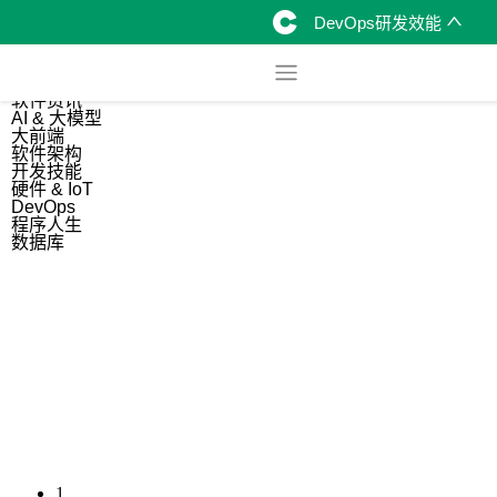
DevOps研发效能
综合
开源资讯
软件资讯
AI & 大模型
大前端
软件架构
开发技能
硬件 & IoT
DevOps
程序人生
数据库
1