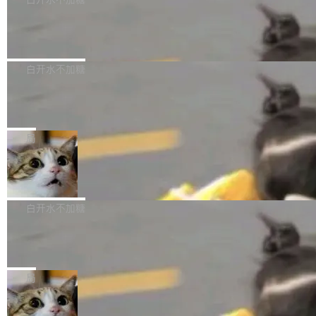
成本降低 30%，精度不变。 FP8 省的不仅是显
先理解你的语境和意图，再把准确的文字直接给
s： 实现了URL.Parse()便捷功能 对浏览器内部
存 KV cache 是推理时最吃显...
到你。从“逐字转写、单点优化”演进为“理解语
PostgreSQL 18/19 新特性深度解读
函数添加了多项边界检查，以避免潜在的越界访
境、兼容场景、一键直出”。 Hy ASR 3.0 previe
问、下溢和溢出。（DiD） 修复了加载和解析内
演讲者分享了一个有趣的实践：面对 PG 18 已
w 不要求标准普通话，方言识别覆盖粤语、吴语
容提供的字体时出现的几个问题 为避免音频加
发布的 Release Notes，他利用 AI 工具（如 Co
白开水不加糖
等 10 大方言片区和 20 余个二级小片区。在开
载、处理和播放过程中可能出现的一系列错误，
pilot）对数千条 commit 日志进行自动分析，先
源评测集中，Hy ASR 3.0 preview 在多语种的
对音频采样频率设定了下限 采样率低于 8kHz
慕尼黑市政府为全职开源项目维护者提
让模型总结出三十余条潜在特性，再逐条要求生
WER（...
供资助
（通常被认为是 "telephone"/"walkie-talkie" 音
成详细解释和代码校验，最终筛选出对用户体感
"在过去大约 10 年的大部分时间里，libexpat 的
质的最低采样率）的音频格式将被拒绝 修复了 C
最强的若干项。对于尚未正式发版的 PG 19，则
维护工作一直与我的日常工作、家务、社交生活
局
SS 圆角虚线样式中可能存在的问题 如果表单中
通过拉取过去一年内（从 PG 18 Beta1 时间点
和休闲娱乐竞争时间。" 这是 libexpat 维护者 S
的图像元素不在同一个子树中，则它们将不再关
至今）的所有 commit，同样交由 AI 分析提炼。
Firefox 153.0.3 发布
ebastian Pipping 写在博客里的话。8 月 4 日，
联 加...
经过人工复核，准确度令人满意。这一方法也为
他宣布了一个新消息：从 2026 年 8 月 1 日起，
Firefox 153.0.3 现已发布，具体更新内容如
社区爱好者提供了高效跟踪新版本的思路。
他可以全职维护 libexpat 了，最长 6 个月。发
下： New Smart Window 包含多项增强功能：
白开水不加糖
工资的是慕尼黑市政府。 libexpat 是一个 C99
<ul> <li>现在建议列表会显示更多结果，方便用
编写的流式 XML 解析器，MIT 许可证。和 libx
Cloudflare Computer 开源：你的 Age
户查找历史记录和切换到已打开的标签页。（<a
nt 需要一台电脑，而不是一个容器
ml2 一样，它是世界上使用最广泛的 XML 解析
href="https://bugzilla.mozilla.org/show_bug.c
Cloudflare 开源了名为 @cloudflare/computer
库之一。你的操作系统、浏览器、无数的基础设
gi?id=2019042">Bug&nbsp;2019042</a>）</l
的 npm 包。项目的核心论点是：容器不适合 Ag
局
施软件，很可能都在用它。而过去十年，维护它
i> <li>现在，助手可以直接使用 Exa 的网络搜索
ent 计算。真正适合的，是 Isolate。 Cloudflare
的人一直在用业余...
结果回答问题，而无需将问题转交给搜索引擎。
OpenAI 公开邮件和聊天记录回应苹果
工程师在这件事上没什么可谦虚的——他们用 W