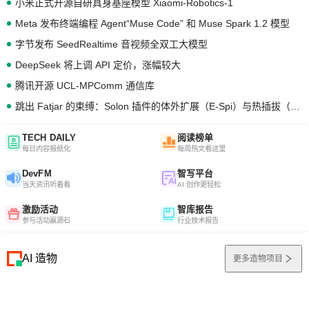
小米正式开源自研具身基座模型 Xiaomi-Robotics-1
Meta 发布终端编程 Agent“Muse Code” 和 Muse Spark 1.2 模型
字节发布 SeedRealtime 音视频全双工大模型
DeepSeek 将上调 API 定价，涨幅较大
腾讯开源 UCL-MPComm 通信库
跳出 Fatjar 的束缚：Solon 插件的体外扩展（E-Spi）与热插拔（H-Spi）
TECH DAILY
阅读榜单
每日内容报纸化
每周热文看这里
DevFM
智写平台
当天资讯听着看
AI 创作更轻松
激励活动
智库报告
参与活动赢源石
行业技术报告
AI 造物
更多造物项目