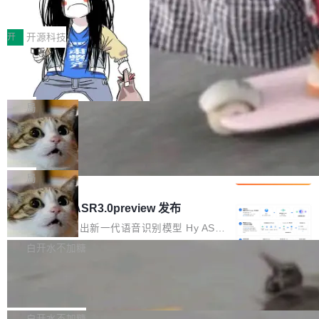
得住、用得稳、省得下、更安全！ 一、从现在开
价值潜能：华为云码道（CodeArts）
q2Seq 和 DocAI 的共同发明人）以及 Oriol Vin
中文驱动的数字员工，自主理解需求、规划步
一、代码仓深度理解技术的作用与价值 在软件工
始，Token使用一目...
代码仓技术解析
yals（Gemini 联合负责人，AlphaSta...
骤、编写代码。不挑模型、不挑平台，curl 一行
程实践中，代码仓是企业核心知识资产的主要载
开
开源科技
装完即用。 开源地址：Gitee · GitCode · GitHu
体。企业级代码仓库通常包含数十万乃至数百万
b 安装 支持 Java 8+（8~26）、macOS / Linu
一条“删库”命令跑 17 小时，算法工程
个文件，其规模远超单次模型调用可承载的上下
师删光 89TB 数据只为干私活
x / Windows / Harmony PC。 # macOS / Linu
文窗口。随着项目规模的持续扩张与代码历史的
最高人民检察院8月4日公布了一起案件：北京一
x / Harmony PC curl -fsSL https://solon.noea
不断累积，代码仓中的模块关系、接口契约、业
名90后算法工程师王某，为了给自己接的私活腾
局
r.org/solon...
务逻辑等关键信息往往分散于数十乃至数百个文
服务器空间，删光了公司AI游戏部门的全部核心
件之中，形成高度复杂的知识关联网络。传统的
Cloudflare 分享推理优化实践：KV ca
数据。 王某2024年1月入职东城区某科技公司AI
che 量化 + 权重压缩，吞吐量提升 4
代码检索手段（如关键词匹配、目录遍历）仅能
短剧部门，有互联网大厂背景。在公司内部架构
Kimi 和 GLM 是当前最强的大模型系列之一，但
1%，成本降 30%
在语法层面完成文本定位，难以触及代码的语义
调整期间，部门三次通知全员将数据从A集群迁
它们有一个共同的问题：太吃显存了。月之暗面
局
内涵与结构关联，导致开发者使用代码智能体在
移到B集群，王某都回复了"收到"。 他没有迁移
的 Kimi K 系列和智谱的 GLM 都是长上下文、M
理解大规模代码仓时面临显著"代码仓理解"瓶
腾讯混元 Hy ASR3.0preview 发布
数据。2024年9月3日下午4点，他使用此前登录
oE 架构的大模型，好用到让人上瘾，但 GPU 显
颈。 代码仓深度理解服务（以下简称" CodeBas
的账号密码进入A集群，输入了一条被程序员圈
存永远不够用。 Cloudflare 的 Workers AI 团队
腾讯混元正式推出新一代语音识别模型 Hy ASR
e深度理解服务"）是华为云码道（CodeA...
称为"删库跑路"的命令——最高管理员权限、无
一直在跑这些模型的推理。他们在官方博客上发
3.0preview。基于最新一代大语言模型 Hy3 的
白开水不加糖
需确认、强制递归删除。17个小时后，运维人员
了一篇技术文章，详细拆解了三种让大模型在 G
语言理解能力，以及融合了高精度语音识别与深
发现异常并中止进程时，89TB数据已经没了。
Pale Moon 34.3.2 发布，苍月浏览器
PU 上跑得更省、更快的技术手段——KV cache
度语义理解能力，实现了语音识别能力的全面升
删掉的是AI游戏部门的全部开发文件，包括公司
量化、模型权重压缩、以及共享 KV cache 的完
级。 根据介绍，Hy ASR3.0preview 目标在于：
Pale Moon 34.3.2 现已发布，这是一个安全更
自研的多个文生3D和...
整性保护。效果是：吞吐量提升 41%，每 token
让语音识别不再只是听清，而是真正听懂。通过
新和少量网页兼容性修复版本。 Changes/fixe
白开水不加糖