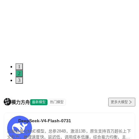
1
2
3
模力方舟
最新模型
热门模型
更多大模型
DeepSeek-V4-Flash-0731
高效轻量化MoE模型，总参284B，激活13B，原生支持百万超长上下
文能力。推理速度快、延迟低、调用成本低廉，综合能力均衡，主打