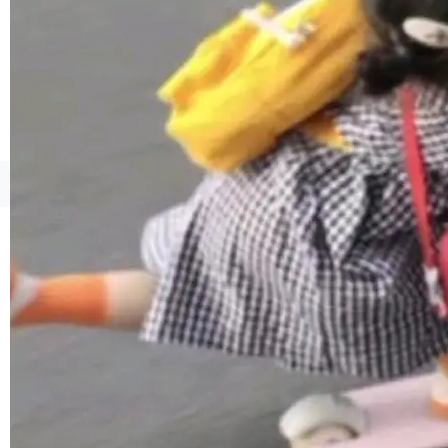
1，U1.5-Lite-Preview 在以下方向上带来了显著
提升： 原生支持4K图像生成； 更精细的局部纹
理、细节与真实世界质感； 更准确的中英文文字
生成与复杂版式组织； 更稳定的图...
©OSCHINA(OSChina.NET)
京ICP备2025119063号