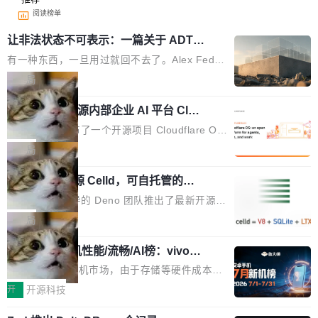
阅读榜单
让非法状态不可表示：一篇关于 ADT
的帖子在 Reddit 火了
有一种东西，一旦用过就回不去了。Alex Fedos
eev 管它叫"软件设计的基石"。 他说的东西不新
局
鲜——代数数据类型（ADT），尤其是和类型
Cloudflare 开源内部企业 AI 平台 Clou
（sum type）。但他说清楚了一件事：这不是类
dflare OS
型系统的学术体操，是日常编码的思维方式。 文
Cloudflare 发布了一个开源项目 Cloudflare O
章从一个简单的例子切入。一个网站的深色主题
S。如果你只看官方博客，你会觉得这是又一
局
设置，如果用布尔值 + 可空字段来表示——bool
个"AI 知识库 + 聊天机器人"——每个大厂都在
ean 表示是否可切换，nullable 的默认模式、浅
Deno 团队开源 Celld，可自托管的分
做，没什么新鲜的。 但 Kenton Varda 在 Twitte
布式 Durable Objects
色方案、深色方案——会产生大量无意义的组
r 上把事情说清楚了： 今天我们发布了 Cloudfla
Ryan Dahl 领导的 Deno 团队推出了最新开源项
合。方案缺了、配置冲突了、全 null 了。要知道
re OS，一个带连接器的聊天机器人，跟其他所
目 Celld，一个能在自己机器上运行 Cloudflare
局
哪些组合有效，作者说，你得靠"文档、校验、或
有科技公司做的一样。只不过，实际上它不一
Workers 和 Durable Objects 的守护进程。 设
者部落知识"。 换个写法。Rust 的 enum，两个
样。这是 Sandstorm.io 的重制版，我十年前的
鲁大师7月新机性能/流畅/AI榜：vivo夺
计思路很直接：每个对象是一个独立的 SQLite
变体：Switchable...
性能、流畅双第一，三星Galaxy Z系列
那个创业公司。不同的是，这次它构建在 Cloudf
数据库，按名称寻址，复制到你自己的 S3 兼容
2026年7月的手机市场，由于存储等硬件成本暴
新折叠缺席
lare Workers 上——我花了九年时间搭建的平台
存储库里。节点之间只通过这个存储库协调——
增，手机厂商的日子也不好过啊，新机速度明显
开
开源科技
——并且深度集成了 AI。这基本上是我十年秘密
没有控制平面，没有共识协议。每个对象自带一
放缓，因此硝烟味淡了许多。新机参数规格除开
计划的顶峰。 十年前，Ken...