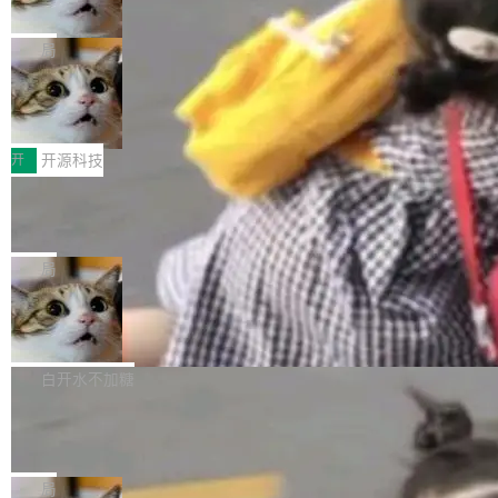
诉讼，称“Apple is getting this wron
（<a href="https://bugzilla.mozilla.org/show_
orkers 跑了十年 Isolate。用 CEO Matthew Pri
上个月，苹果一纸诉状把 OpenAI 告上法庭，指
g”
bug.cgi?id=204...
nce 的话说：「我们一生都在用 Isolate 运行代
控其挖角苹果前员工并窃取商业秘密。苹果的诉
局
码，而 AI Agent 不需要容器，它们需要的是 Iso
状把 OpenAI 描述成一个系统性地从前东家挖
late。」 容器为什么不合适 容器的问题在于启动
HUAWEI MatePad Edge上架WorkBu
人、套取机密信息的对手。 OpenAI 没发律师
ddy鸿蒙PC版，说话就能干活的AI办公
和销毁都太重了。一个 Agent 要执行的任务可能
函，也没选择庭外沉默。它在官网贴了一篇博
全能AI工作台WorkBuddy鸿蒙PC版上架HUAWE
搭子
只需要几毫秒的 CPU 时间，但容器从冷启动到
文，标题只有六个字：Apple is getting this wro
I MatePad Edge应用市场，直接下载即可使
开
开源科技
就绪要花数秒。如果未来有十...
ng。 然后，它把邮件往来和 iMessage 聊天记
用，与鸿蒙电脑上的体验一致。值得一提的是，
FFmpeg 9.0 发布：代号“Lei”，以此纪
录全贴了出来。 他发错人了 苹果外部律师 Gabr
这是目前市面上唯一支持平板接入WorkBuddy P
念中国开发者雷霄骅
iel Gross 来自 Weil 律所，2 月 23 日下午 5:53
C版的产品，搭载“人机双写”重磅功能——你写
全球知名开源多媒体框架 FFmpeg 今天正式发
给 OpenAI 总法律顾问 Che Chang 发了封邮
你的，AI写AI的，同屏协作互不干扰。一句话让
布了 9.0 版本。这个版本除了带来新一代音视频
局
件，附了一封长信，要求 OpenAI 配合调查前苹
AI帮你干活，现在开启全新体验！ 温馨提示：
处理能力和硬件加速支持之外，还有一个特殊之
果员工带走机密信...
亚马逊成本失控：AI 写代码烧掉 1215
体验WorkBuddy鸿蒙PC版前，请将 HUAWEI M
处：FFmpeg 9.0 的代号是“Lei”。 这个名字，
万元，超预算 860%
atePad Edge 升级至 HarmonyOS 6.1.0.135S
来自中国开发者雷霄骅（Lei Xiaohua）。 对于
外媒近日曝光了亚马逊的多份内部报告显示，AI
P9 patch03及以上版本。 *升级路径：设置 > 搜
很多中国音视频开发者而言，这个名字并不陌
导致公司在多个项目上超支。《金融时报》报道
白开水不加糖
索“软件更新” > 检查更新，即可搜索新版本，下
生。十年前，他通过大量中文技术文章、源码分
称，仅一个项目的成本超支就高达 180 万美元
载安装完成升级即可。 没有...
析和开源示例，让一代开发者第一次真正理解 F
Hugging Face CEO 发声：中国正在开
（约合人民币 1215 万元）。 具体来说，一名工
源模型上碾压我们
Fmpeg，也成为很多人进入音视频开发领域的
程师借助 Anthropic 旗下 Claude Sonnet 模型
"他们正在开源模型上碾压我们。" Hugging Fac
“启蒙老师”。 而今年，恰好是雷霄骅离世十周
编写程序，目标是完成电商平台作者信息与商品
e CEO Clément Delangue 在 CNBC 的采访里
局