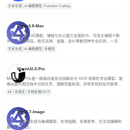
高并发、轻量化任务，适合日常对话、内容创作、基础 RAG、批量
文本生成
AI 编程模型
Function Calling
文案处理等普惠刚需场景。
Qwen3.8-Max
2.4万亿参数MoE旗舰，编程与办公能力全面跃升，可自主编程十数
天交付完整项目。胜任法律、金融、设计等数百种专业任务，一次对
话端到端交付生产级成果。原生视觉理解贯穿规划、执行与验证全流
文本生成
AI 编程模型
多模态
程，支持超长文档与长视频的深度语义解析。长程任务中自主规划与
闭环迭代，持续进化。
MinerU2.5-Pro
MinerU2.5-Pro是一款面向复杂文档解析与 OCR 场景的专业模型，能
够从图片和文档中识别文字、理解页面布局，并将非结构化内容转换
为便于存储、检索和二次处理的结构化结果。
8K
多语言
文档处理/OCR
Wan2.7-Image
万相 2.7 图像生成与编辑模型，支持组图、多图参考、交互式编辑和
最高 2K 输出。