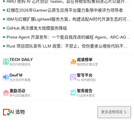
AMD 收购 AI 芯片创企 Taalas，旨在将模型权重刻进芯片以提升推理性能
红帽在2026年Gartner云原生应用平台魔力象限中被评为领导者
IBM与红帽扩展Lightwell服务方案，构建适配AI时代开源生态的可信基础设施
GitHub 再次爆发大规模服务降级
Prime Agent 开源发布：一个能自我改进的编程 Agent，ARC-AGI 3 超越人类专家基线
Rust 项目团队宣布 LLM 政策：不禁止，但你要承认哪些代码不是你写的
TECH DAILY
阅读榜单
每日内容报纸化
每周热文看这里
DevFM
智写平台
当天资讯听着看
AI 创作更轻松
激励活动
智库报告
参与活动赢源石
行业技术报告
AI 造物
更多造物项目