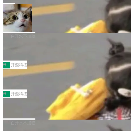
一在人才争夺战中失血的公司。六月，Google
er HE-AAC 960 解码 (DAB+) transpose_cuda
Code 在 X 上发帖：「DeepSeek Flash did 8T
局
连失两员大将：Noam Shazeer 去了 Op...
filter 添加 AMF Frame Rate Converter (vf_frc
tokens on August 1st. 5T of free usage + 3T
_amf) filter SMPTE 2094-50 元数据支持和直
NetBSD 11.0 正式发布
on OpenCode Go.」79.8 万次浏览，连带着 #
通 ProRes RAW VideoToolbox 硬件加速器 AP
DeepSeek一天消耗了8万亿# 上了微博热搜——
NetBSD 11.0 现已正式发布，这是 NetBSD 操
V ...
注意这是 OpenCode 一家的消耗。 OpenCode
作系统的第十八个主要版本。 自 NetBSD 10.1
白开水不加糖
是 Anomaly 出品的 AI 编程工具，套餐 10 美元/
以来的变化 更新亮点： 新增对 RISC-V 处理器
月。用户交了 10 美元，就能用 DeepSeek Flas
2026 ChinaJoy鸿蒙游戏增长臻享会举
架构的支持。NetBSD 11.0 是首个支持 64 位 R
办，鲸鸿动能系统呈现游戏行业解决方
h 随便写代码，按网友说法：「怎么使劲用也用
ISC-V 平台的稳定版本，涵盖一系列基于 StarFi
8月1日，2026 ChinaJoy期间，鸿蒙游戏增长臻
案
不完。」5T 来自免费额度，3T 来自 Go...
ve JH71XX 的设备，例如 VisionFive 2、PINE
享会在上海举办。鸿蒙生态的全场景智慧营销平
开
开源科技
64 STAR64，以及 QEMU。 增强了对 POSIX.1
台鲸鸿动能协同华为游戏中心，面向游戏行业开
-2024 和 C23 编程接口标准的兼容性。 compat
技嘉X3D系列再添新成员 B850 AORU
发者及生态伙伴，系统呈现了平台在游戏领域的
S ELITE X3D主板强化性能体验
_linux(8) 增强了对 Linux 系统调用的支持，包
完整能力版图——从IAP高价值用户的全周期经
面向AMD Ryzen X3D处理器玩家，技嘉X3D系
括 epoll（围绕 kqueue 实现）、POSIX 消息队
营、到IAA游戏的“买变一体”正循环、再到联运与
列主板阵容迎来新成员——B850 AORUS ELITE
开
开源科技
列、...
广告协同的全链路经营闭环，以及面向全球市场
X3D。作为面向主流高性能平台打造的全新主板
的出海增长布局。 华为终端云业务商业化销售负
Zadig v5.0 发布：AI 发布专员与 AI 审
产品，B850 AORUS ELITE X3D延续技嘉在X3
查专员上线
责人在开场致辞中表示，游戏开发者的核心诉求
D平台优化上的技术积累，旨在为游戏玩家带来
我们团队这几天最大的卡点不是 AI 写得不够
已不再是“多一个投放渠道”，而是一套能够持续
更稳定、更高效的装机选择。 B850 AORUS ELI
好，是 AI 写得太好了。 好到审查排期从两天的
白开水不加糖
驱动增长的体系。截至目前，搭载HarmonyOS
TE X3D基于AMD AM5平台打造，支持AMD Ry
活儿拖成了五天。PR 一堆起来没人敢合，发布