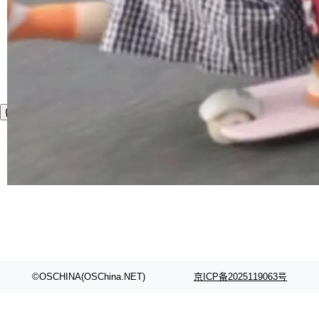
©OSCHINA(OSChina.NET)
京ICP备2025119063号