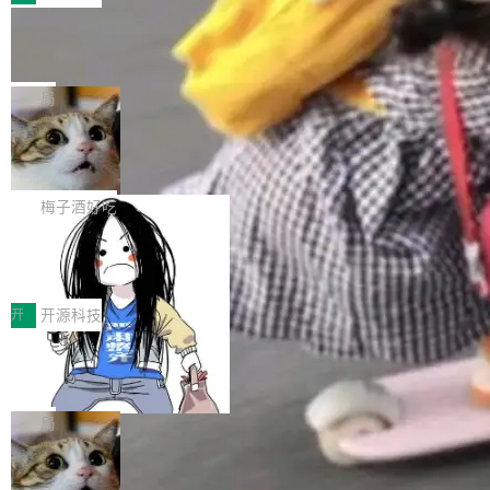
件。 腾讯网平团队在UCL-MPComm中实现了一
型或企业内部部署模型提升研发效率。但随着 AI
各领域的应用成果，覆盖技术底座、行业赋能、
个独立于业务线程的全局通信引擎（Engine），
Coding 从个人辅助工具逐步走向团队级、组织
Jeff Dean 离开 Google：一个时代的结
产品应用、支撑保障、专题等五大方向。深信服
并实...
束，一个实验室的开始
级应用，企业在规模化落地过程中，对安全性、
AI算力网关（AI创新平台）成功入选！ 随着各行
Google 员工编号 20。MapReduce 作者之一。
可控性和代码质量提出了更高要求。 首先是数据
各业的Agent走向规模化建设，算力构成形态逐
Bigtable 作者之一。TensorFlow 的作者之一。
局
安全与合规要求。对于大多数普通研发场景，公
渐丰富，用户关注的重点也在发生变化：不只是
Gemini 的架构师。Google 首席科学家。 Jeff D
有云模型能够满足快速试用和效率提升的需求。
让AI用起来，还要进一步看清混合算力时代下，
🔥 SolonCode v2026.8.4 发布：界面
ean 在 Google 工作了 27 年后，宣布离职。 他
但对于金融、能源、医疗等对数据安全要求较...
字体可调、22 种语言、记忆搜索增强
Token花在哪里、算力是否被充分利用，以及持
不是一个人走。一同离开的还有 Sanjay Ghema
打开终端就能上岗的全中文编码智能体，这一轮
续增长的AI成本该如何优化。 深信服AI算力网关
wat（Google 员工编号 23，Jeff Dean 二十多
把「看得清、用母语、记得住」三件事一次补
梅子酒好吃
正是围绕这些实际问题，从Token治理和成本治
年的编程搭档，MapReduce 和 Bigtable 的共同
齐。 SolonCode 是什么 SolonCode 是杭州无
理两个方面，让用户的每一份算力都看得清、管
作者）、Quoc Le（Google 大脑核心成员，Se
让“代码语义理解”深度释放AI Coding
耳科技研发的企业级终端编码智能体——一位全
得住、用得稳、省得下、更安全！ 一、从现在开
价值潜能：华为云码道（CodeArts）
q2Seq 和 DocAI 的共同发明人）以及 Oriol Vin
中文驱动的数字员工，自主理解需求、规划步
一、代码仓深度理解技术的作用与价值 在软件工
始，Token使用一目...
代码仓技术解析
yals（Gemini 联合负责人，AlphaSta...
骤、编写代码。不挑模型、不挑平台，curl 一行
程实践中，代码仓是企业核心知识资产的主要载
开
开源科技
装完即用。 开源地址：Gitee · GitCode · GitHu
体。企业级代码仓库通常包含数十万乃至数百万
b 安装 支持 Java 8+（8~26）、macOS / Linu
一条“删库”命令跑 17 小时，算法工程
个文件，其规模远超单次模型调用可承载的上下
师删光 89TB 数据只为干私活
x / Windows / Harmony PC。 # macOS / Linu
文窗口。随着项目规模的持续扩张与代码历史的
最高人民检察院8月4日公布了一起案件：北京一
x / Harmony PC curl -fsSL https://solon.noea
不断累积，代码仓中的模块关系、接口契约、业
名90后算法工程师王某，为了给自己接的私活腾
局
r.org/solon...
务逻辑等关键信息往往分散于数十乃至数百个文
服务器空间，删光了公司AI游戏部门的全部核心
件之中，形成高度复杂的知识关联网络。传统的
Cloudflare 分享推理优化实践：KV ca
数据。 王某2024年1月入职东城区某科技公司AI