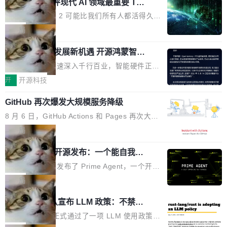
业化营销服务的需求从未如此迫切。 但市场扩容
xAI 前工程师评现代 AI 领域最重要 Top
n 这条推文引发了广泛讨论。他不是在说风凉
巧机身有效提升市面主流标准A...
3 开源项目
的同时,服务商的竞争逻辑正在改变。2026年Top
话，他是说出了一个圈内人尽皆知但很少公开捅
Flash Attention 2 可能比我们所有人都活得久。
Agency年度合辑的观察指出,“产品”这个离消费
破的事实。 Jordan 随后补充了一句软化声明：
这句话不是来自某个技术博客，而是出自 Hieu
局
者最近的载体,在整个品牌营销层面的权重显著变
「我不认为这些会议上大部分论文都在过度宣传
Pham 的一条推文。Hieu Pham 是谁？他是 xAI
高了。全域营销服务商的竞争正在从规模转向深
或造假。问题是，作为读者，如果你筛选出那些
共商智能硬件发展新机遇 开源鸿蒙智能
的早期工程师之一，在 Grok 训练基础设施团队
度,案例厚度、全域覆盖、多线协同...
硬件开发者日杭州站即将举行
看起来最令人兴奋的论文，那它们大部分都是过
工作过。近日他在 X 上发了一条帖子，列出了他
随着万物智联加速深入千行百业，智能硬件正从
度宣传的。」 这才是真正的痛点。不是所有论文
认为现代 AI 领域最重要的三个开源项目。 第一
单点设备迈向智能化、网联化、协同化发展。作
开
开源科技
都有问题，是最吸引眼球的那批论文最有问题。
个名字毫无悬念：Flash Attention 2。 Hieu 的
为面向全场景、跨终端的分布式操作系统，开源
他引用的帖子来自 Mathew Shen，一位 ICLR 2
理由很具体。FA 系列不需要解释，但 FA2 是他
GitHub 再次爆发大规模服务降级
鸿蒙通过统一技术底座和分布式能力，为不同类
026 的读者：「看了篇 ...
认为最重要的一个——复杂度恰到好处，刚好能
型智能设备的开发、连接与互联提供关键支撑，
8 月 6 日，GitHub Actions 和 Pages 再次大规
驱动你去学 CuTe，但还没被那些"邪恶的" Hopp
也为产业链企业探索产品创新与商业增长打开新
模服务降级，Actions 完全不可用超过 5 小时，
局
er++ 优化所淹没，足够容易修改和适配。 更关
的空间。 8月14日，开源鸿蒙智能硬件开发者日
webhook 停发，连自托管 runner 也因调度层故
键的是 FA2 的持久性...
（OHDD：OpenHarmony Hardware Develope
Prime Agent 开源发布：一个能自我改
障无法工作。Pages、Copilot code review、C
进的编程 Agent，ARC-AGI 3 超越人类
r Day）将在杭州启航。活动面向智能硬件产业
opilot coding agent 全部受影响。从检测到完全
Prime Intellect 发布了 Prime Agent，一个开源
专家基线
链企业和开发者，邀请行业专家与资深技术顾
恢复，大约 12 小时。 这是 2026 年 8 月的第六
的编程 Agent Harness，核心设计围绕两个抽
局
问，围绕开源鸿蒙技术能力、设备适配、芯片适
起事故，其中四起与 AI/Copilot 服务相关。 Git
象：Recursive Language Model（RLM）和 C
配、功耗与稳定性调优、兼容性测评及统一互联
Rust 项目团队宣布 LLM 政策：不禁
Hub 员工 kdaigle 在 HN 讨论中贴出了一组数
ontinual Harness。在 ARC-AGI 3 基准测试
等内容展开系统讲解和实战交流，帮助企业进一
止，但你要承认哪些代码不是你写的
据：2025 年全年 10 亿次 commit。现在，每周
上，Prime Agent + Opus 5 的组合达到了 95.
Rust 语言项目正式通过了一项 LLM 使用政策，
步了解开源鸿蒙在智能...
2.75 亿次，全年预计 140 亿次。GitHub...