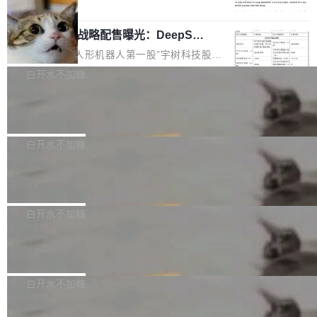
5% RHAE Best@1，超过了 ARC 报告的人类专
覆盖 rust-lang/rust 单一仓库的代码贡献。这不
局
家基线 95.4%。 不是又一个 coding agent 包装
是项目级别的官方立场，目前由五个团队采纳，
宇树科技 IPO 战略配售曝光：DeepSe
器 Prime Agent 的架构和市面上大多数 coding
但它可能是主流开源项目中关于 AI 辅助贡献最
ek 获配 93.3 万股，锁定 36 个月
agent 有本质区别。大多数 agent harness 的设
细致的一份规则。 政策的核心只有一句话：LLM
8月6日晚间，“人形机器人第一股”宇树科技股份
计是基于早期模型的能力—...
可以用来分析、提炼、审阅、建议，但不能用来
有限公司披露IPO发行价格及战略配售结果，杭
白开水不加糖
创作。 具体来说，LLM 生成的代码可以提交，
州深度求索人工智能基础技术研究有限公司（De
但必须满足五个条件：预先安排、非关键、高质
Docker 29.7.2 发布
epSeek）获配93.3399万股，按150.8元/股发行
量、充分测试、充分审查，并且必须披露。LLM
价格计算，认购金额约1.41亿元，股份锁定期为
Docker 29.7.2 现已发布，具体更新内容如下：
不得生成涉及安全性的关键变更，除非作者本身
36个月。 公告显示，本次宇树科技战略配售对
Bug fixes and enhancements 修复多次传递同
白开水不加糖
就是领域专家。即使如此，政策也"强烈不建
象主要包括长期投资机构、与公司业务具有战略
一环境变量时，docker service create和docker
议"这么做。 对于不披露的情况，审核者可以直
合作关系或长期合作愿景的大型企业、科创板保
Apache Fluss 毕业成为顶级项目
service update会发生 panic 的问题。docker/cl
接关闭 PR，无需解释。 政策作者 Jynn Ne...
荐人跟投子公司，以及公司高级管理人员和核心
i#7145 修复了 Docker Engine 29.7.0 中引入的
今年 7 月，Apache Fluss 的毕业提案在 Apach
员工参与设立的专项资产管理计划。其中，Dee
一个回归问题，该问题导致拉取镜像时会拒绝包
e 孵化器项目管理委员会（IPMC）投票中获得
白开水不加糖
pSeek作为与宇树科技具备战略合作关系的企
含绝对 hardlink 目标的镜像（此类镜像由某些镜
全票通过，随后获 Apache 软件基金会董事会批
业，获配股份数量占本次发行数量的2.31%。 除
像构建工具生成）。moby/moby#53305 修复了
马斯克 AI 百科项目 Grokipedia 被曝数
准。今天，Apache 软件基金会正式宣布 Apach
DeepSeek外，腾讯旗下上海启善投资有限公司
月未更新
Docker Engine 29.7.0 中引入的一个回归问
e Fluss 孵化毕业，成为 Apache 顶级项目（TL
埃隆·马斯克推出的AI百科项目 Grokipedia 被曝
获配9...
题，该问题可能导致在旧版 Linux 内核...
P）！这一里程碑不仅标志着 Fluss 迈入新的发
长期停止内容更新，未能实现其作为“AI版维基百
白开水不加糖
展阶段，也将进一步推动流式存储、实时湖仓与
科”替代品的目标。 据 Lawfare 最新调查，自今
AI 数据基础加速融合，为实时数据基础设施的发
Solon I18n：三种解析器，零样板代码
年4月以来，Grokipedia 页面更新功能基本停