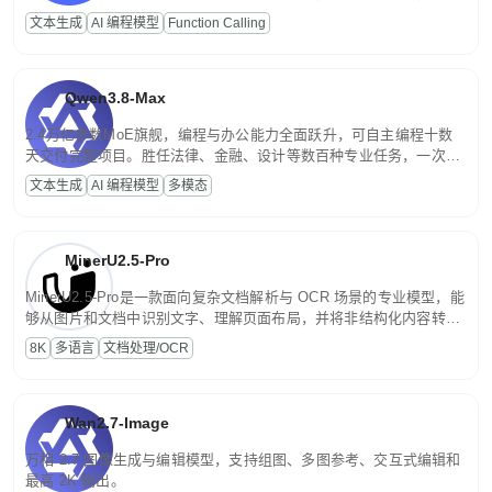
高并发、轻量化任务，适合日常对话、内容创作、基础 RAG、批量
文本生成
AI 编程模型
Function Calling
文案处理等普惠刚需场景。
Qwen3.8-Max
2.4万亿参数MoE旗舰，编程与办公能力全面跃升，可自主编程十数
天交付完整项目。胜任法律、金融、设计等数百种专业任务，一次对
话端到端交付生产级成果。原生视觉理解贯穿规划、执行与验证全流
文本生成
AI 编程模型
多模态
程，支持超长文档与长视频的深度语义解析。长程任务中自主规划与
闭环迭代，持续进化。
MinerU2.5-Pro
MinerU2.5-Pro是一款面向复杂文档解析与 OCR 场景的专业模型，能
够从图片和文档中识别文字、理解页面布局，并将非结构化内容转换
为便于存储、检索和二次处理的结构化结果。
8K
多语言
文档处理/OCR
Wan2.7-Image
万相 2.7 图像生成与编辑模型，支持组图、多图参考、交互式编辑和
最高 2K 输出。