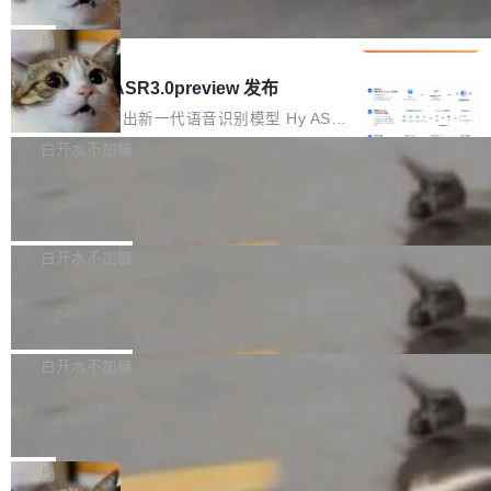
che 量化 + 权重压缩，吞吐量提升 4
代码检索手段（如关键词匹配、目录遍历）仅能
短剧部门，有互联网大厂背景。在公司内部架构
Kimi 和 GLM 是当前最强的大模型系列之一，但
1%，成本降 30%
在语法层面完成文本定位，难以触及代码的语义
调整期间，部门三次通知全员将数据从A集群迁
它们有一个共同的问题：太吃显存了。月之暗面
局
内涵与结构关联，导致开发者使用代码智能体在
移到B集群，王某都回复了"收到"。 他没有迁移
的 Kimi K 系列和智谱的 GLM 都是长上下文、M
理解大规模代码仓时面临显著"代码仓理解"瓶
腾讯混元 Hy ASR3.0preview 发布
数据。2024年9月3日下午4点，他使用此前登录
oE 架构的大模型，好用到让人上瘾，但 GPU 显
颈。 代码仓深度理解服务（以下简称" CodeBas
的账号密码进入A集群，输入了一条被程序员圈
存永远不够用。 Cloudflare 的 Workers AI 团队
腾讯混元正式推出新一代语音识别模型 Hy ASR
e深度理解服务"）是华为云码道（CodeA...
称为"删库跑路"的命令——最高管理员权限、无
一直在跑这些模型的推理。他们在官方博客上发
3.0preview。基于最新一代大语言模型 Hy3 的
白开水不加糖
需确认、强制递归删除。17个小时后，运维人员
了一篇技术文章，详细拆解了三种让大模型在 G
语言理解能力，以及融合了高精度语音识别与深
发现异常并中止进程时，89TB数据已经没了。
Pale Moon 34.3.2 发布，苍月浏览器
PU 上跑得更省、更快的技术手段——KV cache
度语义理解能力，实现了语音识别能力的全面升
删掉的是AI游戏部门的全部开发文件，包括公司
量化、模型权重压缩、以及共享 KV cache 的完
级。 根据介绍，Hy ASR3.0preview 目标在于：
Pale Moon 34.3.2 现已发布，这是一个安全更
自研的多个文生3D和...
整性保护。效果是：吞吐量提升 41%，每 token
让语音识别不再只是听清，而是真正听懂。通过
新和少量网页兼容性修复版本。 Changes/fixe
白开水不加糖
成本降低 30%，精度不变。 FP8 省的不仅是显
先理解你的语境和意图，再把准确的文字直接给
s： 实现了URL.Parse()便捷功能 对浏览器内部
存 KV cache 是推理时最吃显...
到你。从“逐字转写、单点优化”演进为“理解语
PostgreSQL 18/19 新特性深度解读
函数添加了多项边界检查，以避免潜在的越界访
境、兼容场景、一键直出”。 Hy ASR 3.0 previe
问、下溢和溢出。（DiD） 修复了加载和解析内
演讲者分享了一个有趣的实践：面对 PG 18 已
w 不要求标准普通话，方言识别覆盖粤语、吴语
容提供的字体时出现的几个问题 为避免音频加
发布的 Release Notes，他利用 AI 工具（如 Co
白开水不加糖
等 10 大方言片区和 20 余个二级小片区。在开
载、处理和播放过程中可能出现的一系列错误，
pilot）对数千条 commit 日志进行自动分析，先
源评测集中，Hy ASR 3.0 preview 在多语种的
对音频采样频率设定了下限 采样率低于 8kHz
慕尼黑市政府为全职开源项目维护者提
让模型总结出三十余条潜在特性，再逐条要求生
WER（...
供资助
（通常被认为是 "telephone"/"walkie-talkie" 音
成详细解释和代码校验，最终筛选出对用户体感
"在过去大约 10 年的大部分时间里，libexpat 的
质的最低采样率）的音频格式将被拒绝 修复了 C
最强的若干项。对于尚未正式发版的 PG 19，则
维护工作一直与我的日常工作、家务、社交生活
局
SS 圆角虚线样式中可能存在的问题 如果表单中