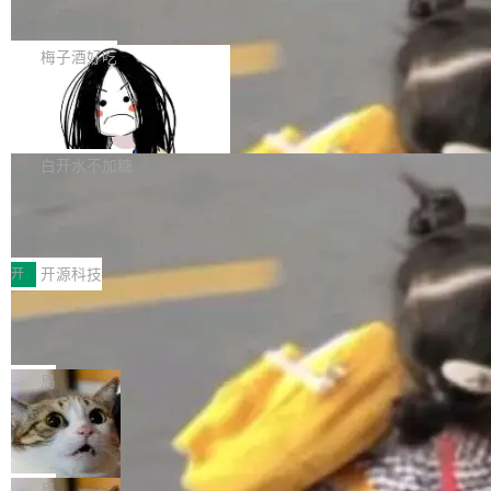
展开启新的篇章。
滞，过去三个月内没有任何条目完成更新，用户
如果你在 Spring Boot 里做过国际化，流程大概
提交的编辑请求也长期处于待处理状态。 Groki
是这样的：配 MessageSource 的 Bean、写 R
梅子酒好吃
pedia 于去年底上线，定位为由人工智能生成内
eloadableResourceBundleMessageSource、
容的百科平台，被马斯克视为传统众包百科网站
Apache Doris 4.1 全面增强 Iceberg：
声明 LocaleResolver、注册 LocaleChangeInt
支持 UPDATE、MERGE INTO 与 Iceb
维基百科的替代方案。Lawfare 调查发现，无论
erceptor…五六步之后才能看到第一行翻译文
Apache Doris 4.1 要补齐的，正是缺失的那一
erg V3
热门页面还是低关注度页面，均未出现近期更
本。 Solon 换了个方式。整个 i18n 模块围绕三
半。在已有查询能力的基础上，Doris 进一步支
白开水不加糖
新，相关问题并非局限于特定领域，而是在不同
个解析器、一个注解、一个工具类展开——没有
持了 UPDATE、DELETE、MERGE INTO 等数
主题和访问量页面中普遍存在。 调查人员最初认
XML、没有拦截器注册、没有样板配置。 资源
Testin XAgent：CIO智能测试落地指南
据修改操作、完整的表结构管理与分区演进，以
为，Grokipedia可能只是限...
文件的约定 把文件放到 resources/i18n/ 下： r
及 rewrite_data_files、expire_snapshots 等日
7月30日，TiD2026质量竞争力大会在北京中关
esources/i18n/messages.properties ...
常维护操作，并完整支持 Iceberg V3 格式。
村国家自主创新示范区会议中心开幕。本届大会
开
开源科技
由中关村智联软件服务业质量创新联盟主办，以
让非法状态不可表示：一篇关于 ADT
“智构可信·质创未来——AI原生时代的质量新范
的帖子在 Reddit 火了
式”为主题，直面AI从实验室走向规模化产业落地
有一种东西，一旦用过就回不去了。Alex Fedos
的核心质量命题。会上，《2026智能研发生产力
eev 管它叫"软件设计的基石"。 他说的东西不新
局
工具选型手册》发布，Testin云测的Testin XAge
鲜——代数数据类型（ADT），尤其是和类型
Cloudflare 开源内部企业 AI 平台 Clou
nt智能测试系统入选AI测试领域代表产品。对CI
（sum type）。但他说清楚了一件事：这不是类
dflare OS
O而言，这提示了一个转变：AI测试正在从效率
型系统的学术体操，是日常编码的思维方式。 文
Cloudflare 发布了一个开源项目 Cloudflare O
工具升级为企业的质量基础设施。 CIO面对的新
章从一个简单的例子切入。一个网站的深色主题
S。如果你只看官方博客，你会觉得这是又一
局