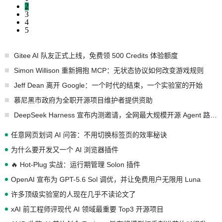
2
3
4
5
Gitee AI 队友正式上线，免费领 500 Credits 体验额度
Simon Willison 重新拥抱 MCP：无状态协议如何改变游戏规则
Jeff Dean 离开 Google：一个时代的结束，一个实验室的开始
慕尼黑市政府为全职开源项目维护者提供资助
DeepSeek Harness 宣布内测邀请，全网最大规模开源 Agent 路演现场诞生
任意网页划词 AI 问答：不用切换标签页的效率秘诀
为什么要开发又一个 AI 浏览器插件
🔥 Hot-Plug 实战：运行期管理 Solon 插件
OpenAI 宣布为 GPT-5.6 Sol 调优，并让免费用户无限用 Luna
许多顶级实验室的人现在几乎不读论文了
xAI 前工程师评现代 AI 领域最重要 Top3 开源项目