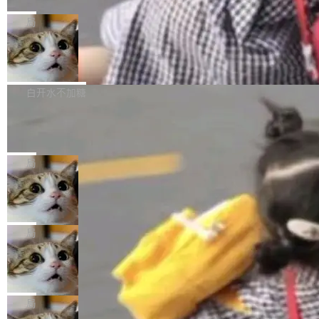
C版的产品，搭载“人机双写”重磅功能——你写
全球知名开源多媒体框架 FFmpeg 今天正式发
给 OpenAI 总法律顾问 Che Chang 发了封邮
你的，AI写AI的，同屏协作互不干扰。一句话让
布了 9.0 版本。这个版本除了带来新一代音视频
局
件，附了一封长信，要求 OpenAI 配合调查前苹
AI帮你干活，现在开启全新体验！ 温馨提示：
处理能力和硬件加速支持之外，还有一个特殊之
果员工带走机密信...
体验WorkBuddy鸿蒙PC版前，请将 HUAWEI M
亚马逊成本失控：AI 写代码烧掉 1215
处：FFmpeg 9.0 的代号是“Lei”。 这个名字，
万元，超预算 860%
atePad Edge 升级至 HarmonyOS 6.1.0.135S
来自中国开发者雷霄骅（Lei Xiaohua）。 对于
外媒近日曝光了亚马逊的多份内部报告显示，AI
P9 patch03及以上版本。 *升级路径：设置 > 搜
很多中国音视频开发者而言，这个名字并不陌
导致公司在多个项目上超支。《金融时报》报道
白开水不加糖
索“软件更新” > 检查更新，即可搜索新版本，下
生。十年前，他通过大量中文技术文章、源码分
称，仅一个项目的成本超支就高达 180 万美元
载安装完成升级即可。 没有...
析和开源示例，让一代开发者第一次真正理解 F
Hugging Face CEO 发声：中国正在开
（约合人民币 1215 万元）。 具体来说，一名工
源模型上碾压我们
Fmpeg，也成为很多人进入音视频开发领域的
程师借助 Anthropic 旗下 Claude Sonnet 模型
"他们正在开源模型上碾压我们。" Hugging Fac
“启蒙老师”。 而今年，恰好是雷霄骅离世十周
编写程序，目标是完成电商平台作者信息与商品
e CEO Clément Delangue 在 CNBC 的采访里
局
年。FFmpeg 社区最终选择用一个大版本的名
列表的数据匹配 —— 一项常规的数据处理任
没有拐弯抹角。他说中国正在赢得 AI 竞赛，而
字，留下了这份纪念。 雷霄骅曾是中国传媒大学
务，最终却产生了 180 万美元的账单，实际支出
当 AI agent 把源码变成了最好的扩展系
且按目前的速度，中国 AI 工具预计在今年底或
数字电视技术方向的博士生，长期从事视频、音
统，开发者工具必须开源
超出原定预算 860%。 更令人意外的是，该项目
2027 年就能追上美国前沿实验室的水平。 Dela
五年前，David Crawshaw 问过很多软件工程师
频技...
最终并未成功落地，而高额算力消耗持续运行长
ngue 把原因归结为一件事：开放协作。中国的
一个问题：你写过什么给自己用的程序？答案几
局
达 5 个月，公司直到财务对账时才察觉异常。这
AI 开发者在一个共享和协作的生态里加速迭代，
乎都是没有。工程师们整天用别人写的程序写程
意味着一个无人看管的 AI 程序，在近半年时间
而美国模型厂商在"闭门造车"。他的原话是 "buil
DeepSeek Harness 宣布内测邀请，全
序给别人用。偶尔有人自己写个博客系统、智能
里日夜不停地"烧钱"。 复盘显示，...
网最大规模开源 Agent 路演现场诞生
ding in silos"——各自为战，互不通气。 这个判
家居控制、家庭实验室，都算稀奇事。 Crawsh
一条内测招募帖，发出去的时候大概没人想到它
断从他嘴里说出来分量不同。Hugging Face 是
aw 是 Shelley 的作者，一个开源 AI coding age
会变成一场开源 Agent 生态的路演。 8月1日，
局
全球最大的开源 AI 平台，上面跑着上百万个模
nt。他最近在博客上写了一篇文章，核心论点很
DeepSeek Harness 团队负责人崔添翼（tiany