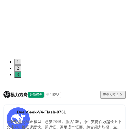
1
2
3
模力方舟
最新模型
热门模型
更多大模型
DeepSeek-V4-Flash-0731
高效轻量化MoE模型，总参284B，激活13B，原生支持百万超长上下
文能力。推理速度快、延迟低、调用成本低廉，综合能力均衡，主打