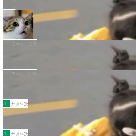
e” 和 Muse Spark 1.2 模型
mmit 之间的空隙里丢失了。 DeltaDB 要做的就
金额高达158.3亿美元，这一单项投入已经逼近
Meta 今天发布了两款 AI 产品：Muse Code，
是把这段空隙补上。 回退到任何一次编辑：Delt
微软同期总资本开支的四成。 与亚马逊、Alpha
一个在终端里运行的编程 agent；Muse Spark
局
aDB 捕获 commit 之间的每一次操作，...
bet、微软以及 Meta 等传统科技巨头相比，Spa
1.2，驱动这个 agent 的新模型。一句话概括：
ceXAI的资金消耗速度尤为引人瞩目。然而，支
美团开源 LoHoSearch，用知识图谱校
你可以用 curl -fsSL https://dev.meta.ai/install.
准 AI 能力认知
撑庞大支出的资金来源却呈现出截然不同的面
sh | bash 安装一个能在大项目里自动规划、写
机器出题的前提，是让机器拥有全局视野。整个
貌。数据显示，微软和 Meta 主要依托充沛的经
代码、验证结果的 AI 终端工具。 据介绍，Muse
构建流程可以分为四个环节：建图 → 控制难度
白开水不加糖
营现金流来覆盖资本开支，其资本支出覆盖率分
Code 是 Meta 的编程 agent 产品。它和市场上
→ 质量把关 → 数据概览。
别达到155% 和106%;而SpaceXAI的经营现金
腾讯开源 UCL-MPComm 通信库
已有的终端编程 agent 在设计理念上有几个明显
流仅能覆盖资本开支的12...
的差异点。 异步后台 agent：Muse Code 有一
腾讯网平团队宣布开源了 UCL-MPComm 通信
个主 agent 循环，外加一组后台 agent。这些后
库，并将作为transport接入Mooncake TENT。
白开水不加糖
台 agent...
该通信库针对AI Memory池化场景的数据传输需
CoStrict入选工信部2025人工智能应用
求进行了深度优化，能够实现数据中心内大规模
典型案例
计算节点间多种内存类型的高性能通信。 UCL-
近日，工信部科技司公示《2025人工智能应用典
MPComm将作为一种传输引擎接入Mooncake T
型案例入选名单》，深信服“面向企业研发场景的
开
开源科技
ENT，实现零拷贝传输性能提升30%、非零拷贝
开源 AI 编程平台 CoStrict 应用”凭借卓越的技术
传输性能最高提升5倍。UCL-MPComm底层基
深信服AI算力网关入选工信部人工智能
创新与落地成效成功入选。 全链路私有化部署，
应用典型案例！
于自研UCL-Engine通信引擎，后续腾讯网平将
助力企业AI研发安全落地 当前，越来越多企业已
前不久，工业和信息化部正式发布《2025年人工
持续开源更多基于UCL-Engine的高性能通信组
经开始引入 AI Coding 工具，通过调用公有云模
智能应用典型案例名单》，集中展示人工智能在
开
开源科技