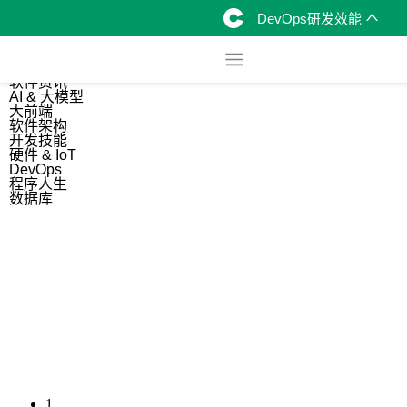
DevOps研发效能
综合
开源资讯
软件资讯
AI & 大模型
大前端
软件架构
开发技能
硬件 & IoT
DevOps
程序人生
数据库
1