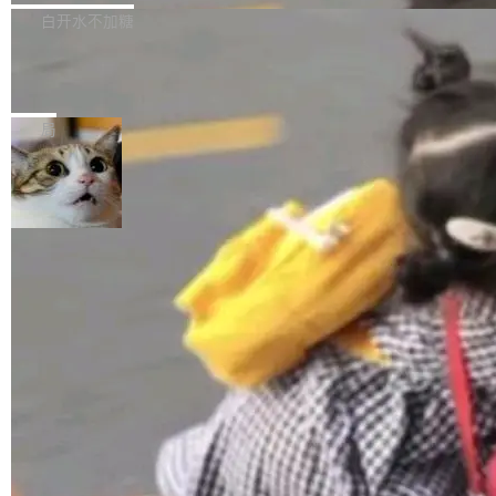
正，才能成为机器能理解的高质量数据。医学影
理工具。它可以查看，转换，编辑和分类所有主
白开水不加糖
像AI落地最昂贵的环节，不是算法，是专业医生
流格式的电子书。Calibre 是个跨平台软件，可
的时间。 张医生是某三甲医院放射科副主任医
SwiftUI 问世七年了，为什么开发者还
以在 Linux、Windows 和 macOS 上运行。 Cal
师，牵头一项腹部肌肉影像课题。他需要在数百
在骂它？
ibre 9.12 现已正式发布，此次更新内容如下：
Yakov Manshin 发了一期长达 40 分钟的 YouT
张CT影像上完成像素级精细分割，让系统"...
新功能 macOS：在 Connect/Share 按钮中添加
ube 视频，标题是"SwiftUI 七年后：一个平庸的
局
通过 AirDop 共享书籍的功能 Content server：
故事"。视频核心观点很简单：SwiftUI 发布七年
支持可向服务器后端添加新端点的插件 Edit boo
了，仍然像一个永久公测版。 Manshin 从数据
k：Compress images：添加将 GIF 图像转换为
流、布局系统、API 稳定性、性能、跨平台五个
加载更多
JPEG/WebP 的选项 ToC Editor：添加一个按
维度逐一批判了 SwiftUI。最让人印象深刻的一
钮，用于对目录中的条目进...
个论据是：苹果官方的 SwiftUI 教程项目 Land
marks，用最新 Xcode 在最新 macOS 上构建
运行，出来的效果是坏的——侧边栏按钮大小不
一，界面错位。他说这个问题"两年前就发现了，
至今没变"。 数据流方面，Manshin 指出 SwiftU
I 的属性包装器演进史...