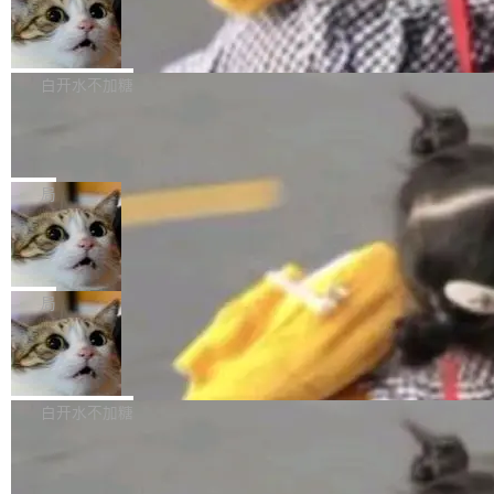
型。谁在开源赛道上领先，...
简单：开发者工具必须开源。 理由不是传统的自
商汤 SenseNova U1.5-Lite-Preview
i）在 X 上发帖： 「如果你是 Agent Harness 相
开源
由软件情怀，而是一个跟 AI agent 直接相关的
关开源项目的开发者，希望参加 DeepSeek Har
商汤科技宣布面向社区开源轻量级统一多模态模
技术判断。 两行 prompt 就能个性化任何软件 C
ness 的内测，可以回复或私信联系我。请附上
型的预览版本 SenseNova U1.5-Lite-Preview。
白开水不加糖
rawshaw 给出了两个 prompt。 第一个： "下载
GitHub id 以及开源代表作。」 DeepSeek 曾在
公告称，SenseNova U1.5-Lite-Preview并非简
某个软件的源码，在本地构建。修改 agent ...
官方招聘信息中写过一条简洁有力的公式：Mod
Ubuntu 将核心系统包从 deb 转成了 s
单的模型规模升级，而是基于 SenseNova U1
nap
el + Harness = Agent。模型负责理解和推理，
的一次系统性迭代，不仅在同一架构中贯通视觉
Ubuntu 正在把又一个核心系统包从 deb 转为 s
Harness 负责把能力落到真实环境中——调用工
理解、推理、生成与编辑，还仅以 8B-MoT 的轻
nap。这次是 hwctl——一个用来检查 Ubuntu
局
具、读写文件、管理上下文、处理错误、完成闭
量大小，将能力推进到4K、更精细的真实质感、
硬件认证状态的命令行工具。 Canonical 工程师
环。崔添翼招人的标...
更复杂的视觉控制和可持续迭代编辑。 相比 U
Dario Amodei 担心新人来 Anthropic
Alan Griffiths 在邮件列表中说得很直白：「hwc
只为金钱，不为使命
1，U1.5-Lite-Preview 在以下方向上带来了显著
tl 是一个 Ubuntu 专有的包，它和它的依赖项都
顶级 AI 研究员在两家公司之间来回跳，中间只
提升： 原生支持4K图像生成； 更精细的局部纹
是 Ubuntu 专有的，不会用在其他发行版上。」
隔了几天。 Lilian Weng 上周刚宣布因健康原因
局
理、细节与真实世界质感； 更准确的中英文文字
所以 deb 版本的受众实际上为零。既然只有 Ub
离开 Thinking Machines Lab，说自己作为联合
生成与复杂版式组织； 更稳定的图...
untu 用户在用，那用 snap 打包就没什么可纠结
FFmpeg 9.0 发布
创始人的角色「太累了」。几天后，The Inform
的。 从 deb 到 snap 的迁移路径 hwctl 是 rust-
ation 就曝出她将重回 OpenAI，负责递归自我
FFmpeg 9.0 现已发布，包含多项改进。官方更
hwlib 硬件 API 库的一部分，命令行工具负责查
改进方向的研究。她是 Thinking Machines 过
新日志列出的 9.0 版本主要更新内容如下： 扩
白开水不加糖
询 Ubuntu 的硬件认证数据库。...
去一年内第四个离开的联合创始人。 这家由前
展 AMF 色彩转换器 (vf_vpp_amf) 的 HDR 功能
OpenAI CTO Mira Murati 创立的公司，连创始
DeepSeek V4 Flash 单日消耗 8 万亿 t
MP4 muxer 中支持 LCEVC 音轨复用 Playdate
okens 登顶热搜
团队都留不住。 但 Thinking Machines 不是唯
视频编码器和多路复用器 添加 v360_vulkan filt
8 万亿 tokens。一天。一家公司的消耗。 Open