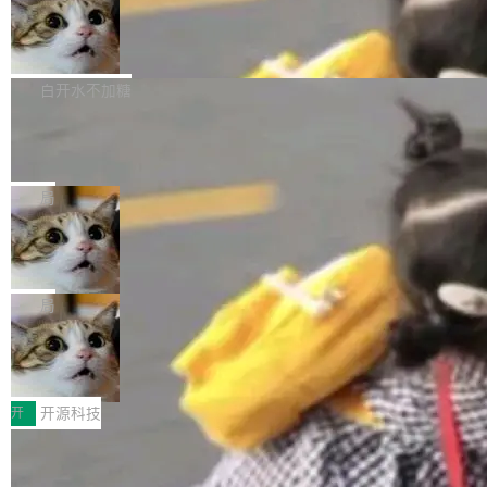
通过拉取过去一年内（从 PG 18 Beta1 时间点
和休闲娱乐竞争时间。" 这是 libexpat 维护者 S
的图像元素不在同一个子树中，则它们将不再关
至今）的所有 commit，同样交由 AI 分析提炼。
Firefox 153.0.3 发布
ebastian Pipping 写在博客里的话。8 月 4 日，
联 加...
经过人工复核，准确度令人满意。这一方法也为
他宣布了一个新消息：从 2026 年 8 月 1 日起，
Firefox 153.0.3 现已发布，具体更新内容如
社区爱好者提供了高效跟踪新版本的思路。
他可以全职维护 libexpat 了，最长 6 个月。发
下： New Smart Window 包含多项增强功能：
白开水不加糖
工资的是慕尼黑市政府。 libexpat 是一个 C99
<ul> <li>现在建议列表会显示更多结果，方便用
编写的流式 XML 解析器，MIT 许可证。和 libx
Cloudflare Computer 开源：你的 Age
户查找历史记录和切换到已打开的标签页。（<a
nt 需要一台电脑，而不是一个容器
ml2 一样，它是世界上使用最广泛的 XML 解析
href="https://bugzilla.mozilla.org/show_bug.c
Cloudflare 开源了名为 @cloudflare/computer
库之一。你的操作系统、浏览器、无数的基础设
gi?id=2019042">Bug&nbsp;2019042</a>）</l
的 npm 包。项目的核心论点是：容器不适合 Ag
局
施软件，很可能都在用它。而过去十年，维护它
i> <li>现在，助手可以直接使用 Exa 的网络搜索
ent 计算。真正适合的，是 Isolate。 Cloudflare
的人一直在用业余...
结果回答问题，而无需将问题转交给搜索引擎。
OpenAI 公开邮件和聊天记录回应苹果
工程师在这件事上没什么可谦虚的——他们用 W
诉讼，称“Apple is getting this wron
（<a href="https://bugzilla.mozilla.org/show_
orkers 跑了十年 Isolate。用 CEO Matthew Pri
上个月，苹果一纸诉状把 OpenAI 告上法庭，指
g”
bug.cgi?id=204...
nce 的话说：「我们一生都在用 Isolate 运行代
控其挖角苹果前员工并窃取商业秘密。苹果的诉
局
码，而 AI Agent 不需要容器，它们需要的是 Iso
状把 OpenAI 描述成一个系统性地从前东家挖
late。」 容器为什么不合适 容器的问题在于启动
HUAWEI MatePad Edge上架WorkBu
人、套取机密信息的对手。 OpenAI 没发律师
ddy鸿蒙PC版，说话就能干活的AI办公
和销毁都太重了。一个 Agent 要执行的任务可能
函，也没选择庭外沉默。它在官网贴了一篇博
全能AI工作台WorkBuddy鸿蒙PC版上架HUAWE
搭子
只需要几毫秒的 CPU 时间，但容器从冷启动到
文，标题只有六个字：Apple is getting this wro
I MatePad Edge应用市场，直接下载即可使
开
开源科技
就绪要花数秒。如果未来有十...
ng。 然后，它把邮件往来和 iMessage 聊天记
用，与鸿蒙电脑上的体验一致。值得一提的是，
录全贴了出来。 他发错人了 苹果外部律师 Gabr
FFmpeg 9.0 发布：代号“Lei”，以此纪
这是目前市面上唯一支持平板接入WorkBuddy P
念中国开发者雷霄骅
iel Gross 来自 Weil 律所，2 月 23 日下午 5:53