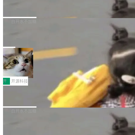
6的终端设备已突破7000万台，注册开发者数量
zen 9000/8000/7000系列处理器，并针对X3D
Dgraph v25.4.0 发布，具有图形后端的
窗口推了又推。好到合进 main 分支的代码，我
已突破 1100 万。随着鸿蒙生态汇聚越来越多的
原生 GraphQL 数据库
处理器特性进行平台级优化。其搭载X3D鸡血模
们自己都没看完。 这事不是个例。GitLab 调研
Dgraph 是一个水平可扩展的分布式 GraphQL
高质量游戏...
式2.0，可根据不同使用场景释放处理器潜力，
过 1528 名开发者，85% 说 AI 把瓶颈从写代码
数据库，有一个图形后端。作为一个原生的 Gra
白开水不加糖
帮助玩家在游戏与高负载应用中获得更充分的性
转移到了审代码。 写代码有人替你干了。但审代
phQL 数据库，它严格控制数据在磁盘上的排列
能表现。 在核心规格方面，B850 AO...
码、把关发版这两道关，还得靠人肉扛。 V5.0
竹知了：一个零依赖的单文件 HTML，
方式，以优化查询性能和吞吐量，减少集群中的
把儿时竹蝉玩具搬进浏览器
想让 AI 一起盯。
磁盘寻道和网络调用。 Dgraph v25.4.0 现已发
竹知了（zhuzhiliao）是那种小时候路边摊上几
布，具体更新内容包括： feat(zero)：Zero 现
块钱的玩意儿——一根小竹签，一个竹筒，一头
局
支持 --security superflag（token=...;whitelist
系着涂了松香的线。甩起来，竹膜震动，发出“哇
=...），与 Alpha 版本的格式一致，并据此对其
30倍效率升级：解锁医学影像数据要素
——哇”的蝉鸣声。实物越来越难找了，有开发者
价值化的真实路径
管理 HTTP 端点进行授权。 <blockquote> <p>
把它做成了 Web 玩具，放在 zhuzhiliao.imsai.c
完成一例腹部CT影像标注，张医生过去需要约1
<span><strong>警告：</strong>&nbsp;Zero
c 上，并在 GitHub 开源。 玩法很简单：按住屏
20个小时。他必须在数百张连续影像上，一笔一
开
开源科技
的 admin ...
幕画圈，或者直接甩手机。页面会实时显示转速
笔勾画边界，一层一层识别肌肉组织。如今，使
（圈/秒），声音来自真实竹知了录音的 1.72 秒
Apache Dubbo-go v3.3.2 正式发布
用东软飞标医学影像标注平台，同样的工作缩短
采样，无缝循环。音频解码失败时，还有一套合
至4小时，效率提升30倍。 这组数字背后，改变
这个版本面向生产环境，重心在内核稳定性。我
成兜底——锯齿波振荡器模拟脉冲，并联带通共
的不只是速度，而是把医学影像转化为AI能力的
们彻底收敛了旧配置体系，扩展了 Triple 协议与
白开水不加糖
振峰模拟竹膜和筒腔共鸣。 技术细节上，物理引
路径真正打通了。 大型医院积累的影像数据规模
泛化调用能力，加强了应用级元数据和服务治
擎是绳系质点模型：重力、弹性绳（只拉不
庞大，但不能直接用于训练模型。器官、病灶和
Calibre 9.12 发布，功能强大的开源电
理，同时集中修了并发安全、资源泄漏和热路径
推）、空气阻力，1/240 秒定步长积...
子书工具
组织边界，必须由专业医生逐层识别、标记和校
性能问题。
Calibre 开源项目是 Calibre 官方出的电子书管