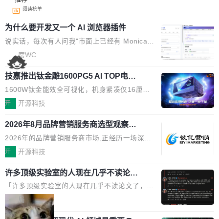
阅读榜单
为什么要开发又一个 AI 浏览器插件
说实话，每次有人问我"市面上已经有 Monica、
Sider、Copilot for Chrome 这些 AI 浏览器插件
席WC
了，你为什么还要再做一个"，我都觉得这个问题
技嘉推出钛金雕1600PG5 AI TOP电
问得好。 因为我自己也是从用户变成开发者的。
源：为发烧级主机与本地AI算力打造旗
现有产品的天花板 我用过不少 AI 浏览器插件。
1600W钛金能效全可视化，机身紧凑仅16厘米
舰供电方案
刚开始觉得都挺好——选中一段文字，弹出解
继2026台北电脑展首度亮相后，技嘉科技近日正
开
开源科技
释；写邮件时帮你润色；看英文网页给你翻译摘
式发布钛金雕1600PG5 AI TOP电源。这款高端
要。但用久了你会发现，它们本质上都是同一类
2026年8月品牌营销服务商选型观察：
电源专为发烧级DIY主机与本地AI算力平台打
从流量思维到品牌资产思维的范式转移
东西：一个带网页上下文的聊天框。 它们能读取
造，整机长度仅16厘米，提供1600W额定功率
2026年的品牌营销服务商市场,正经历一场深刻
页面的文本，然后把文本丢给大模型，再返回一
与80PLUS钛金能效；支持ATX 3.1与PCIe 5.1
的价值重构。全球全案品牌代理机构市场从2025
开
开源科技
段回答。仅此而已。 这当然有用，但总觉得差点
规范，结合服务器级元件、完善供电线材与内置
年的83.1亿美元增长至2026年的86.6亿美元,年
意思。比如我在一个后台管理系统里，需要填50
实时LCD监控屏，可充分满足当下高阶PC主机
许多顶级实验室的人现在几乎不读论文
复合增长率达5.44%,预计2032年将突破120亿美
个表单字段，每个字段还有联动逻辑；比如我
了
的严苛使用需求。 澎湃功率，紧凑机身 钛金雕1
元。数字广告与公共关系相关服务市场更是从20
「许多顶级实验室的人现在几乎不读论文了，而
想...
600PG5 AI TOP具备强悍输出功率，同时实现
25年的8463亿美元扩张至2026年的8763亿美
且他们认为 ICLR/ICML/NeurIPS 充斥着大量过
局
机身尺寸大幅精简。整机长度仅16厘米，属于同
元。数字的背后是一个清晰的事实——品牌对专
度宣传和欺诈。」 OpenAI 研究员 Keller Jorda
功率段机身尺寸十分紧凑的1600W电源产品。小