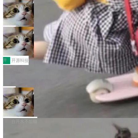
现实 过去两年，CIO们的焦虑清单上多了两项：
设置，如果用布尔值 + 可空字段来表示——bool
个"AI 知识库 + 聊天机器人"——每个大厂都在
一是如何让大模型和智能体应用安全地从PoC走
ean 表示是否可切换，nullable 的默认模式、浅
Deno 团队开源 Celld，可自托管的分
做，没什么新鲜的。 但 Kenton Varda 在 Twitte
向生产，二是如何让测试团队跟得上AI应用...
布式 Durable Objects
色方案、深色方案——会产生大量无意义的组
r 上把事情说清楚了： 今天我们发布了 Cloudfla
Ryan Dahl 领导的 Deno 团队推出了最新开源项
合。方案缺了、配置冲突了、全 null 了。要知道
re OS，一个带连接器的聊天机器人，跟其他所
目 Celld，一个能在自己机器上运行 Cloudflare
局
哪些组合有效，作者说，你得靠"文档、校验、或
有科技公司做的一样。只不过，实际上它不一
Workers 和 Durable Objects 的守护进程。 设
者部落知识"。 换个写法。Rust 的 enum，两个
样。这是 Sandstorm.io 的重制版，我十年前的
鲁大师7月新机性能/流畅/AI榜：vivo夺
计思路很直接：每个对象是一个独立的 SQLite
变体：Switchable...
性能、流畅双第一，三星Galaxy Z系列
那个创业公司。不同的是，这次它构建在 Cloudf
数据库，按名称寻址，复制到你自己的 S3 兼容
2026年7月的手机市场，由于存储等硬件成本暴
新折叠缺席
lare Workers 上——我花了九年时间搭建的平台
存储库里。节点之间只通过这个存储库协调——
增，手机厂商的日子也不好过啊，新机速度明显
开
开源科技
——并且深度集成了 AI。这基本上是我十年秘密
没有控制平面，没有共识协议。每个对象自带一
放缓，因此硝烟味淡了许多。新机参数规格除开
计划的顶峰。 十年前，Ken...
个小型数据库，应用天然按分片构建，单个数据
Zed 推出 DeltaDB，一个记录 commit
高价的三星折叠（三星Galaxy Z Fold8 Ultra / Z
之间所有操作的版本控制系统
库的竞争和爆炸半径问题在设计层面就被消除
Fold8 / Z Flip8）外，其余要么是中低端机器，
Zed 编辑器团队发布了新项目——DeltaDB，一
了。 闲置的 cell 会休眠到几乎不占资源。当 cel
例如iQOO Z11i、REDMI Note 17、REDMI No
个在 git commit 之间记录每一次编辑操作的版
局
l 迁移或唤醒时，新宿主从 S3 恢复 SQLite 数据
te 17 Pro、OPPO K15，要么是vivo X300 E这
本控制系统。目前处于 Early Access 阶段。 De
库继续执行。存储库是持久化的唯一真相...
样的次旗舰。 Galaxy Z Fold8 Ultra / Z Fold8 /
SpaceXAI 单季资本开支达 183 亿美元
ltaDB 的核心思路直接写在 landing page 最显
Z Flip8三款折叠屏新机均在7月22日发布，且全
眼的位置：「Software is made between com
根据风险投资人Tomer Tunguz 博客（VC 分
部搭载骁龙8 Elite Gen5 for Galaxy，它们本该
mits」——软件是在 commit 之间写出来的。git
析）披露的最新分析与第二季度业绩报告，Spac
白开水不加糖
是7月性...
只记录了你提交的最终状态，但真正的工作过程
eXAI在上个季度的总资本支出飙升至183.7亿美
——打字、删改、试错、agent 对话——都在 co
Meta 发布终端编程 Agent“Muse Cod
元。其中，绝大部分资金被直接用于 AI 领域，