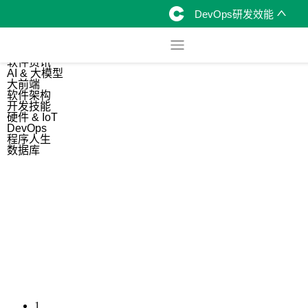
DevOps研发效能
综合
开源资讯
软件资讯
AI & 大模型
大前端
软件架构
开发技能
硬件 & IoT
DevOps
程序人生
数据库
1