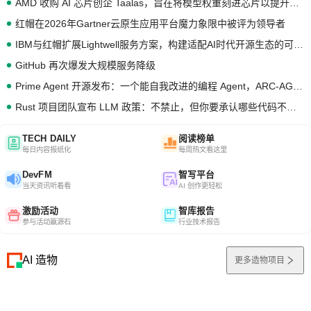
AMD 收购 AI 芯片创企 Taalas，旨在将模型权重刻进芯片以提升推理性能
红帽在2026年Gartner云原生应用平台魔力象限中被评为领导者
IBM与红帽扩展Lightwell服务方案，构建适配AI时代开源生态的可信基础设施
GitHub 再次爆发大规模服务降级
Prime Agent 开源发布：一个能自我改进的编程 Agent，ARC-AGI 3 超越人类专家基线
Rust 项目团队宣布 LLM 政策：不禁止，但你要承认哪些代码不是你写的
TECH DAILY
阅读榜单
每日内容报纸化
每周热文看这里
DevFM
智写平台
当天资讯听着看
AI 创作更轻松
激励活动
智库报告
参与活动赢源石
行业技术报告
AI 造物
更多造物项目