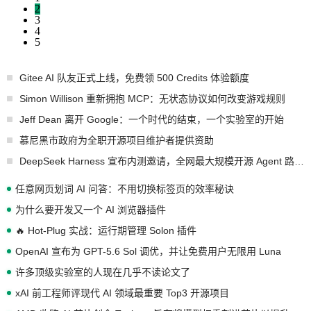
2
3
4
5
Gitee AI 队友正式上线，免费领 500 Credits 体验额度
Simon Willison 重新拥抱 MCP：无状态协议如何改变游戏规则
Jeff Dean 离开 Google：一个时代的结束，一个实验室的开始
慕尼黑市政府为全职开源项目维护者提供资助
DeepSeek Harness 宣布内测邀请，全网最大规模开源 Agent 路演现场诞生
任意网页划词 AI 问答：不用切换标签页的效率秘诀
为什么要开发又一个 AI 浏览器插件
🔥 Hot-Plug 实战：运行期管理 Solon 插件
OpenAI 宣布为 GPT-5.6 Sol 调优，并让免费用户无限用 Luna
许多顶级实验室的人现在几乎不读论文了
xAI 前工程师评现代 AI 领域最重要 Top3 开源项目