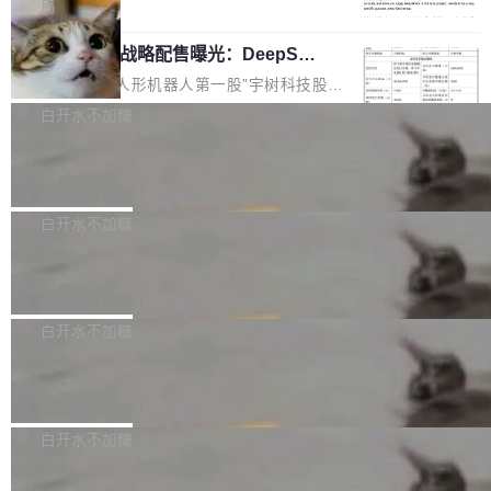
5% RHAE Best@1，超过了 ARC 报告的人类专
覆盖 rust-lang/rust 单一仓库的代码贡献。这不
局
家基线 95.4%。 不是又一个 coding agent 包装
是项目级别的官方立场，目前由五个团队采纳，
宇树科技 IPO 战略配售曝光：DeepSe
器 Prime Agent 的架构和市面上大多数 coding
但它可能是主流开源项目中关于 AI 辅助贡献最
ek 获配 93.3 万股，锁定 36 个月
agent 有本质区别。大多数 agent harness 的设
细致的一份规则。 政策的核心只有一句话：LLM
8月6日晚间，“人形机器人第一股”宇树科技股份
计是基于早期模型的能力—...
可以用来分析、提炼、审阅、建议，但不能用来
有限公司披露IPO发行价格及战略配售结果，杭
白开水不加糖
创作。 具体来说，LLM 生成的代码可以提交，
州深度求索人工智能基础技术研究有限公司（De
但必须满足五个条件：预先安排、非关键、高质
Docker 29.7.2 发布
epSeek）获配93.3399万股，按150.8元/股发行
量、充分测试、充分审查，并且必须披露。LLM
价格计算，认购金额约1.41亿元，股份锁定期为
Docker 29.7.2 现已发布，具体更新内容如下：
不得生成涉及安全性的关键变更，除非作者本身
36个月。 公告显示，本次宇树科技战略配售对
Bug fixes and enhancements 修复多次传递同
白开水不加糖
就是领域专家。即使如此，政策也"强烈不建
象主要包括长期投资机构、与公司业务具有战略
一环境变量时，docker service create和docker
议"这么做。 对于不披露的情况，审核者可以直
合作关系或长期合作愿景的大型企业、科创板保
Apache Fluss 毕业成为顶级项目
service update会发生 panic 的问题。docker/cl
接关闭 PR，无需解释。 政策作者 Jynn Ne...
荐人跟投子公司，以及公司高级管理人员和核心
i#7145 修复了 Docker Engine 29.7.0 中引入的
今年 7 月，Apache Fluss 的毕业提案在 Apach
员工参与设立的专项资产管理计划。其中，Dee
一个回归问题，该问题导致拉取镜像时会拒绝包
e 孵化器项目管理委员会（IPMC）投票中获得
白开水不加糖
pSeek作为与宇树科技具备战略合作关系的企
含绝对 hardlink 目标的镜像（此类镜像由某些镜
全票通过，随后获 Apache 软件基金会董事会批
业，获配股份数量占本次发行数量的2.31%。 除
像构建工具生成）。moby/moby#53305 修复了
马斯克 AI 百科项目 Grokipedia 被曝数
准。今天，Apache 软件基金会正式宣布 Apach
DeepSeek外，腾讯旗下上海启善投资有限公司
月未更新
Docker Engine 29.7.0 中引入的一个回归问
e Fluss 孵化毕业，成为 Apache 顶级项目（TL
埃隆·马斯克推出的AI百科项目 Grokipedia 被曝
获配9...
题，该问题可能导致在旧版 Linux 内核...
P）！这一里程碑不仅标志着 Fluss 迈入新的发
长期停止内容更新，未能实现其作为“AI版维基百
白开水不加糖
展阶段，也将进一步推动流式存储、实时湖仓与
科”替代品的目标。 据 Lawfare 最新调查，自今
AI 数据基础加速融合，为实时数据基础设施的发
Solon I18n：三种解析器，零样板代码
年4月以来，Grokipedia 页面更新功能基本停