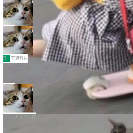
现实 过去两年，CIO们的焦虑清单上多了两项：
设置，如果用布尔值 + 可空字段来表示——bool
个"AI 知识库 + 聊天机器人"——每个大厂都在
一是如何让大模型和智能体应用安全地从PoC走
ean 表示是否可切换，nullable 的默认模式、浅
Deno 团队开源 Celld，可自托管的分
做，没什么新鲜的。 但 Kenton Varda 在 Twitte
向生产，二是如何让测试团队跟得上AI应用...
布式 Durable Objects
色方案、深色方案——会产生大量无意义的组
r 上把事情说清楚了： 今天我们发布了 Cloudfla
Ryan Dahl 领导的 Deno 团队推出了最新开源项
合。方案缺了、配置冲突了、全 null 了。要知道
re OS，一个带连接器的聊天机器人，跟其他所
目 Celld，一个能在自己机器上运行 Cloudflare
局
哪些组合有效，作者说，你得靠"文档、校验、或
有科技公司做的一样。只不过，实际上它不一
Workers 和 Durable Objects 的守护进程。 设
者部落知识"。 换个写法。Rust 的 enum，两个
样。这是 Sandstorm.io 的重制版，我十年前的
鲁大师7月新机性能/流畅/AI榜：vivo夺
计思路很直接：每个对象是一个独立的 SQLite
变体：Switchable...
性能、流畅双第一，三星Galaxy Z系列
那个创业公司。不同的是，这次它构建在 Cloudf
数据库，按名称寻址，复制到你自己的 S3 兼容
2026年7月的手机市场，由于存储等硬件成本暴
新折叠缺席
lare Workers 上——我花了九年时间搭建的平台
存储库里。节点之间只通过这个存储库协调——
增，手机厂商的日子也不好过啊，新机速度明显
开
开源科技
——并且深度集成了 AI。这基本上是我十年秘密
没有控制平面，没有共识协议。每个对象自带一
放缓，因此硝烟味淡了许多。新机参数规格除开
计划的顶峰。 十年前，Ken...
个小型数据库，应用天然按分片构建，单个数据
Zed 推出 DeltaDB，一个记录 commit
高价的三星折叠（三星Galaxy Z Fold8 Ultra / Z
之间所有操作的版本控制系统
库的竞争和爆炸半径问题在设计层面就被消除
Fold8 / Z Flip8）外，其余要么是中低端机器，
Zed 编辑器团队发布了新项目——DeltaDB，一
了。 闲置的 cell 会休眠到几乎不占资源。当 cel
例如iQOO Z11i、REDMI Note 17、REDMI No
个在 git commit 之间记录每一次编辑操作的版
局
l 迁移或唤醒时，新宿主从 S3 恢复 SQLite 数据
te 17 Pro、OPPO K15，要么是vivo X300 E这
本控制系统。目前处于 Early Access 阶段。 De
库继续执行。存储库是持久化的唯一真相...
样的次旗舰。 Galaxy Z Fold8 Ultra / Z Fold8 /
SpaceXAI 单季资本开支达 183 亿美元
ltaDB 的核心思路直接写在 landing page 最显
Z Flip8三款折叠屏新机均在7月22日发布，且全
眼的位置：「Software is made between com
根据风险投资人Tomer Tunguz 博客（VC 分
部搭载骁龙8 Elite Gen5 for Galaxy，它们本该
mits」——软件是在 commit 之间写出来的。git
析）披露的最新分析与第二季度业绩报告，Spac
白开水不加糖
是7月性...
只记录了你提交的最终状态，但真正的工作过程
eXAI在上个季度的总资本支出飙升至183.7亿美
——打字、删改、试错、agent 对话——都在 co
Meta 发布终端编程 Agent“Muse Cod
元。其中，绝大部分资金被直接用于 AI 领域，