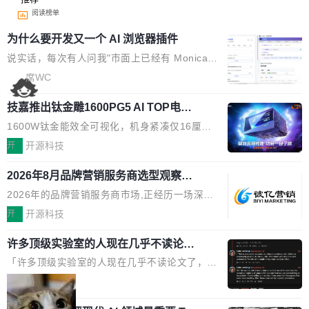
阅读榜单
为什么要开发又一个 AI 浏览器插件
说实话，每次有人问我"市面上已经有 Monica、
Sider、Copilot for Chrome 这些 AI 浏览器插件
席WC
了，你为什么还要再做一个"，我都觉得这个问题
技嘉推出钛金雕1600PG5 AI TOP电
问得好。 因为我自己也是从用户变成开发者的。
源：为发烧级主机与本地AI算力打造旗
现有产品的天花板 我用过不少 AI 浏览器插件。
1600W钛金能效全可视化，机身紧凑仅16厘米
舰供电方案
刚开始觉得都挺好——选中一段文字，弹出解
继2026台北电脑展首度亮相后，技嘉科技近日正
开
开源科技
释；写邮件时帮你润色；看英文网页给你翻译摘
式发布钛金雕1600PG5 AI TOP电源。这款高端
要。但用久了你会发现，它们本质上都是同一类
2026年8月品牌营销服务商选型观察：
电源专为发烧级DIY主机与本地AI算力平台打
从流量思维到品牌资产思维的范式转移
东西：一个带网页上下文的聊天框。 它们能读取
造，整机长度仅16厘米，提供1600W额定功率
2026年的品牌营销服务商市场,正经历一场深刻
页面的文本，然后把文本丢给大模型，再返回一
与80PLUS钛金能效；支持ATX 3.1与PCIe 5.1
的价值重构。全球全案品牌代理机构市场从2025
开
开源科技
段回答。仅此而已。 这当然有用，但总觉得差点
规范，结合服务器级元件、完善供电线材与内置
年的83.1亿美元增长至2026年的86.6亿美元,年
意思。比如我在一个后台管理系统里，需要填50
实时LCD监控屏，可充分满足当下高阶PC主机
许多顶级实验室的人现在几乎不读论文
复合增长率达5.44%,预计2032年将突破120亿美
个表单字段，每个字段还有联动逻辑；比如我
了
的严苛使用需求。 澎湃功率，紧凑机身 钛金雕1
元。数字广告与公共关系相关服务市场更是从20
「许多顶级实验室的人现在几乎不读论文了，而
想...
600PG5 AI TOP具备强悍输出功率，同时实现
25年的8463亿美元扩张至2026年的8763亿美
且他们认为 ICLR/ICML/NeurIPS 充斥着大量过
局
机身尺寸大幅精简。整机长度仅16厘米，属于同
元。数字的背后是一个清晰的事实——品牌对专
度宣传和欺诈。」 OpenAI 研究员 Keller Jorda
功率段机身尺寸十分紧凑的1600W电源产品。小