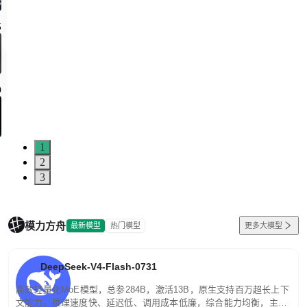
5
0
1
2
3
模力方舟
最新模型
热门模型
更多大模型
DeepSeek-V4-Flash-0731
高效轻量化MoE模型，总参284B，激活13B，原生支持百万超长上下
文能力。推理速度快、延迟低、调用成本低廉，综合能力均衡，主打