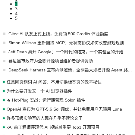
2
3
4
5
Gitee AI 队友正式上线，免费领 500 Credits 体验额度
Simon Willison 重新拥抱 MCP：无状态协议如何改变游戏规则
Jeff Dean 离开 Google：一个时代的结束，一个实验室的开始
慕尼黑市政府为全职开源项目维护者提供资助
DeepSeek Harness 宣布内测邀请，全网最大规模开源 Agent 路演现场诞生
任意网页划词 AI 问答：不用切换标签页的效率秘诀
为什么要开发又一个 AI 浏览器插件
🔥 Hot-Plug 实战：运行期管理 Solon 插件
OpenAI 宣布为 GPT-5.6 Sol 调优，并让免费用户无限用 Luna
许多顶级实验室的人现在几乎不读论文了
xAI 前工程师评现代 AI 领域最重要 Top3 开源项目