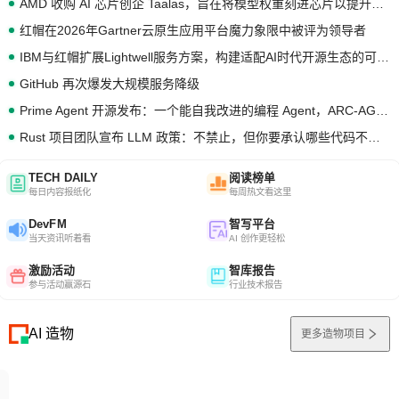
AMD 收购 AI 芯片创企 Taalas，旨在将模型权重刻进芯片以提升推理性能
红帽在2026年Gartner云原生应用平台魔力象限中被评为领导者
IBM与红帽扩展Lightwell服务方案，构建适配AI时代开源生态的可信基础设施
GitHub 再次爆发大规模服务降级
Prime Agent 开源发布：一个能自我改进的编程 Agent，ARC-AGI 3 超越人类专家基线
Rust 项目团队宣布 LLM 政策：不禁止，但你要承认哪些代码不是你写的
TECH DAILY
阅读榜单
每日内容报纸化
每周热文看这里
DevFM
智写平台
当天资讯听着看
AI 创作更轻松
激励活动
智库报告
参与活动赢源石
行业技术报告
AI 造物
更多造物项目