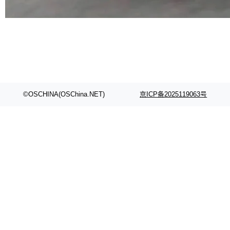
代码检索手段（如关键词匹配、目录遍历）仅能
在语法层面完成文本定位，难以触及代码的语义
内涵与结构关联，导致开发者使用代码智能体在
理解大规模代码仓时面临显著"代码仓理解"瓶
颈。 代码仓深度理解服务（以下简称" CodeBas
e深度理解服务"）是华为云码道（CodeA...
©OSCHINA(OSChina.NET)
京ICP备2025119063号