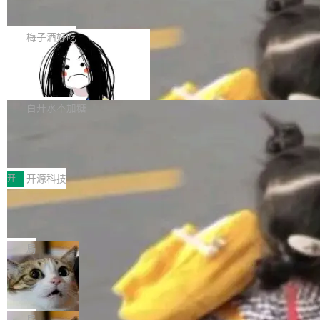
展开启新的篇章。
滞，过去三个月内没有任何条目完成更新，用户
如果你在 Spring Boot 里做过国际化，流程大概
提交的编辑请求也长期处于待处理状态。 Groki
是这样的：配 MessageSource 的 Bean、写 R
梅子酒好吃
pedia 于去年底上线，定位为由人工智能生成内
eloadableResourceBundleMessageSource、
容的百科平台，被马斯克视为传统众包百科网站
Apache Doris 4.1 全面增强 Iceberg：
声明 LocaleResolver、注册 LocaleChangeInt
支持 UPDATE、MERGE INTO 与 Iceb
维基百科的替代方案。Lawfare 调查发现，无论
erceptor…五六步之后才能看到第一行翻译文
Apache Doris 4.1 要补齐的，正是缺失的那一
erg V3
热门页面还是低关注度页面，均未出现近期更
本。 Solon 换了个方式。整个 i18n 模块围绕三
半。在已有查询能力的基础上，Doris 进一步支
白开水不加糖
新，相关问题并非局限于特定领域，而是在不同
个解析器、一个注解、一个工具类展开——没有
持了 UPDATE、DELETE、MERGE INTO 等数
主题和访问量页面中普遍存在。 调查人员最初认
XML、没有拦截器注册、没有样板配置。 资源
Testin XAgent：CIO智能测试落地指南
据修改操作、完整的表结构管理与分区演进，以
为，Grokipedia可能只是限...
文件的约定 把文件放到 resources/i18n/ 下： r
及 rewrite_data_files、expire_snapshots 等日
7月30日，TiD2026质量竞争力大会在北京中关
esources/i18n/messages.properties ...
常维护操作，并完整支持 Iceberg V3 格式。
村国家自主创新示范区会议中心开幕。本届大会
开
开源科技
由中关村智联软件服务业质量创新联盟主办，以
让非法状态不可表示：一篇关于 ADT
“智构可信·质创未来——AI原生时代的质量新范
的帖子在 Reddit 火了
式”为主题，直面AI从实验室走向规模化产业落地
有一种东西，一旦用过就回不去了。Alex Fedos
的核心质量命题。会上，《2026智能研发生产力
eev 管它叫"软件设计的基石"。 他说的东西不新
局
工具选型手册》发布，Testin云测的Testin XAge
鲜——代数数据类型（ADT），尤其是和类型
Cloudflare 开源内部企业 AI 平台 Clou
nt智能测试系统入选AI测试领域代表产品。对CI
（sum type）。但他说清楚了一件事：这不是类
dflare OS
O而言，这提示了一个转变：AI测试正在从效率
型系统的学术体操，是日常编码的思维方式。 文
Cloudflare 发布了一个开源项目 Cloudflare O
工具升级为企业的质量基础设施。 CIO面对的新
章从一个简单的例子切入。一个网站的深色主题
S。如果你只看官方博客，你会觉得这是又一
局