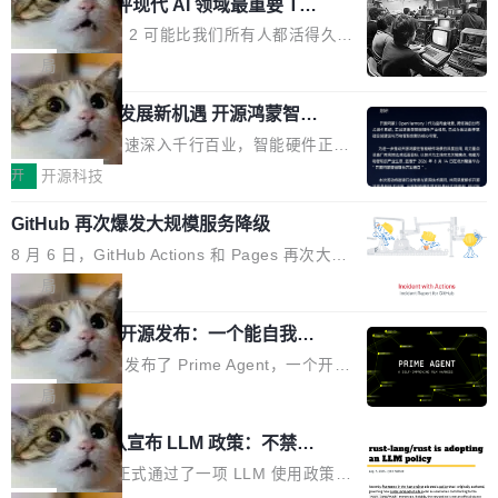
业化营销服务的需求从未如此迫切。 但市场扩容
xAI 前工程师评现代 AI 领域最重要 Top
n 这条推文引发了广泛讨论。他不是在说风凉
巧机身有效提升市面主流标准A...
3 开源项目
的同时,服务商的竞争逻辑正在改变。2026年Top
话，他是说出了一个圈内人尽皆知但很少公开捅
Flash Attention 2 可能比我们所有人都活得久。
Agency年度合辑的观察指出,“产品”这个离消费
破的事实。 Jordan 随后补充了一句软化声明：
这句话不是来自某个技术博客，而是出自 Hieu
局
者最近的载体,在整个品牌营销层面的权重显著变
「我不认为这些会议上大部分论文都在过度宣传
Pham 的一条推文。Hieu Pham 是谁？他是 xAI
高了。全域营销服务商的竞争正在从规模转向深
或造假。问题是，作为读者，如果你筛选出那些
共商智能硬件发展新机遇 开源鸿蒙智能
的早期工程师之一，在 Grok 训练基础设施团队
度,案例厚度、全域覆盖、多线协同...
硬件开发者日杭州站即将举行
看起来最令人兴奋的论文，那它们大部分都是过
工作过。近日他在 X 上发了一条帖子，列出了他
随着万物智联加速深入千行百业，智能硬件正从
度宣传的。」 这才是真正的痛点。不是所有论文
认为现代 AI 领域最重要的三个开源项目。 第一
单点设备迈向智能化、网联化、协同化发展。作
开
开源科技
都有问题，是最吸引眼球的那批论文最有问题。
个名字毫无悬念：Flash Attention 2。 Hieu 的
为面向全场景、跨终端的分布式操作系统，开源
他引用的帖子来自 Mathew Shen，一位 ICLR 2
理由很具体。FA 系列不需要解释，但 FA2 是他
GitHub 再次爆发大规模服务降级
鸿蒙通过统一技术底座和分布式能力，为不同类
026 的读者：「看了篇 ...
认为最重要的一个——复杂度恰到好处，刚好能
型智能设备的开发、连接与互联提供关键支撑，
8 月 6 日，GitHub Actions 和 Pages 再次大规
驱动你去学 CuTe，但还没被那些"邪恶的" Hopp
也为产业链企业探索产品创新与商业增长打开新
模服务降级，Actions 完全不可用超过 5 小时，
局
er++ 优化所淹没，足够容易修改和适配。 更关
的空间。 8月14日，开源鸿蒙智能硬件开发者日
webhook 停发，连自托管 runner 也因调度层故
键的是 FA2 的持久性...
（OHDD：OpenHarmony Hardware Develope
Prime Agent 开源发布：一个能自我改
障无法工作。Pages、Copilot code review、C
进的编程 Agent，ARC-AGI 3 超越人类
r Day）将在杭州启航。活动面向智能硬件产业
opilot coding agent 全部受影响。从检测到完全
Prime Intellect 发布了 Prime Agent，一个开源
专家基线
链企业和开发者，邀请行业专家与资深技术顾
恢复，大约 12 小时。 这是 2026 年 8 月的第六
的编程 Agent Harness，核心设计围绕两个抽
局
问，围绕开源鸿蒙技术能力、设备适配、芯片适
起事故，其中四起与 AI/Copilot 服务相关。 Git
象：Recursive Language Model（RLM）和 C
配、功耗与稳定性调优、兼容性测评及统一互联
Rust 项目团队宣布 LLM 政策：不禁
Hub 员工 kdaigle 在 HN 讨论中贴出了一组数
ontinual Harness。在 ARC-AGI 3 基准测试
等内容展开系统讲解和实战交流，帮助企业进一
止，但你要承认哪些代码不是你写的
据：2025 年全年 10 亿次 commit。现在，每周
上，Prime Agent + Opus 5 的组合达到了 95.
Rust 语言项目正式通过了一项 LLM 使用政策，
步了解开源鸿蒙在智能...
2.75 亿次，全年预计 140 亿次。GitHub...