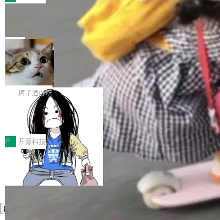
件。 腾讯网平团队在UCL-MPComm中实现了一
型或企业内部部署模型提升研发效率。但随着 AI
各领域的应用成果，覆盖技术底座、行业赋能、
个独立于业务线程的全局通信引擎（Engine），
Coding 从个人辅助工具逐步走向团队级、组织
Jeff Dean 离开 Google：一个时代的结
产品应用、支撑保障、专题等五大方向。深信服
并实...
束，一个实验室的开始
级应用，企业在规模化落地过程中，对安全性、
AI算力网关（AI创新平台）成功入选！ 随着各行
Google 员工编号 20。MapReduce 作者之一。
可控性和代码质量提出了更高要求。 首先是数据
各业的Agent走向规模化建设，算力构成形态逐
Bigtable 作者之一。TensorFlow 的作者之一。
局
安全与合规要求。对于大多数普通研发场景，公
渐丰富，用户关注的重点也在发生变化：不只是
Gemini 的架构师。Google 首席科学家。 Jeff D
有云模型能够满足快速试用和效率提升的需求。
让AI用起来，还要进一步看清混合算力时代下，
🔥 SolonCode v2026.8.4 发布：界面
ean 在 Google 工作了 27 年后，宣布离职。 他
但对于金融、能源、医疗等对数据安全要求较...
字体可调、22 种语言、记忆搜索增强
Token花在哪里、算力是否被充分利用，以及持
不是一个人走。一同离开的还有 Sanjay Ghema
打开终端就能上岗的全中文编码智能体，这一轮
续增长的AI成本该如何优化。 深信服AI算力网关
wat（Google 员工编号 23，Jeff Dean 二十多
把「看得清、用母语、记得住」三件事一次补
梅子酒好吃
正是围绕这些实际问题，从Token治理和成本治
年的编程搭档，MapReduce 和 Bigtable 的共同
齐。 SolonCode 是什么 SolonCode 是杭州无
理两个方面，让用户的每一份算力都看得清、管
作者）、Quoc Le（Google 大脑核心成员，Se
让“代码语义理解”深度释放AI Coding
耳科技研发的企业级终端编码智能体——一位全
得住、用得稳、省得下、更安全！ 一、从现在开
价值潜能：华为云码道（CodeArts）
q2Seq 和 DocAI 的共同发明人）以及 Oriol Vin
中文驱动的数字员工，自主理解需求、规划步
一、代码仓深度理解技术的作用与价值 在软件工
始，Token使用一目...
代码仓技术解析
yals（Gemini 联合负责人，AlphaSta...
骤、编写代码。不挑模型、不挑平台，curl 一行
程实践中，代码仓是企业核心知识资产的主要载
开
开源科技
装完即用。 开源地址：Gitee · GitCode · GitHu
体。企业级代码仓库通常包含数十万乃至数百万
b 安装 支持 Java 8+（8~26）、macOS / Linu
个文件，其规模远超单次模型调用可承载的上下
x / Windows / Harmony PC。 # macOS / Linu
文窗口。随着项目规模的持续扩张与代码历史的
x / Harmony PC curl -fsSL https://solon.noea
不断累积，代码仓中的模块关系、接口契约、业
r.org/solon...
务逻辑等关键信息往往分散于数十乃至数百个文
件之中，形成高度复杂的知识关联网络。传统的