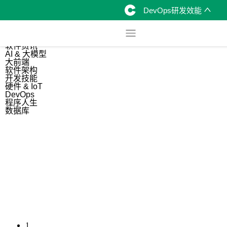
DevOps研发效能
综合
开源资讯
软件资讯
AI & 大模型
大前端
软件架构
开发技能
硬件 & IoT
DevOps
程序人生
数据库
1