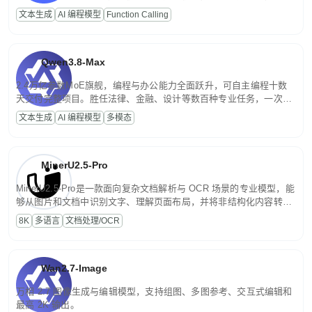
高并发、轻量化任务，适合日常对话、内容创作、基础 RAG、批量
文本生成
AI 编程模型
Function Calling
文案处理等普惠刚需场景。
Qwen3.8-Max
2.4万亿参数MoE旗舰，编程与办公能力全面跃升，可自主编程十数
天交付完整项目。胜任法律、金融、设计等数百种专业任务，一次对
话端到端交付生产级成果。原生视觉理解贯穿规划、执行与验证全流
文本生成
AI 编程模型
多模态
程，支持超长文档与长视频的深度语义解析。长程任务中自主规划与
闭环迭代，持续进化。
MinerU2.5-Pro
MinerU2.5-Pro是一款面向复杂文档解析与 OCR 场景的专业模型，能
够从图片和文档中识别文字、理解页面布局，并将非结构化内容转换
为便于存储、检索和二次处理的结构化结果。
8K
多语言
文档处理/OCR
Wan2.7-Image
万相 2.7 图像生成与编辑模型，支持组图、多图参考、交互式编辑和
最高 2K 输出。