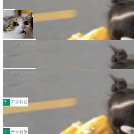
e” 和 Muse Spark 1.2 模型
mmit 之间的空隙里丢失了。 DeltaDB 要做的就
金额高达158.3亿美元，这一单项投入已经逼近
Meta 今天发布了两款 AI 产品：Muse Code，
是把这段空隙补上。 回退到任何一次编辑：Delt
微软同期总资本开支的四成。 与亚马逊、Alpha
一个在终端里运行的编程 agent；Muse Spark
局
aDB 捕获 commit 之间的每一次操作，...
bet、微软以及 Meta 等传统科技巨头相比，Spa
1.2，驱动这个 agent 的新模型。一句话概括：
ceXAI的资金消耗速度尤为引人瞩目。然而，支
美团开源 LoHoSearch，用知识图谱校
你可以用 curl -fsSL https://dev.meta.ai/install.
准 AI 能力认知
撑庞大支出的资金来源却呈现出截然不同的面
sh | bash 安装一个能在大项目里自动规划、写
机器出题的前提，是让机器拥有全局视野。整个
貌。数据显示，微软和 Meta 主要依托充沛的经
代码、验证结果的 AI 终端工具。 据介绍，Muse
构建流程可以分为四个环节：建图 → 控制难度
白开水不加糖
营现金流来覆盖资本开支，其资本支出覆盖率分
Code 是 Meta 的编程 agent 产品。它和市场上
→ 质量把关 → 数据概览。
别达到155% 和106%;而SpaceXAI的经营现金
腾讯开源 UCL-MPComm 通信库
已有的终端编程 agent 在设计理念上有几个明显
流仅能覆盖资本开支的12...
的差异点。 异步后台 agent：Muse Code 有一
腾讯网平团队宣布开源了 UCL-MPComm 通信
个主 agent 循环，外加一组后台 agent。这些后
库，并将作为transport接入Mooncake TENT。
白开水不加糖
台 agent...
该通信库针对AI Memory池化场景的数据传输需
CoStrict入选工信部2025人工智能应用
求进行了深度优化，能够实现数据中心内大规模
典型案例
计算节点间多种内存类型的高性能通信。 UCL-
近日，工信部科技司公示《2025人工智能应用典
MPComm将作为一种传输引擎接入Mooncake T
型案例入选名单》，深信服“面向企业研发场景的
开
开源科技
ENT，实现零拷贝传输性能提升30%、非零拷贝
开源 AI 编程平台 CoStrict 应用”凭借卓越的技术
传输性能最高提升5倍。UCL-MPComm底层基
深信服AI算力网关入选工信部人工智能
创新与落地成效成功入选。 全链路私有化部署，
应用典型案例！
于自研UCL-Engine通信引擎，后续腾讯网平将
助力企业AI研发安全落地 当前，越来越多企业已
前不久，工业和信息化部正式发布《2025年人工
持续开源更多基于UCL-Engine的高性能通信组
经开始引入 AI Coding 工具，通过调用公有云模
智能应用典型案例名单》，集中展示人工智能在
开
开源科技