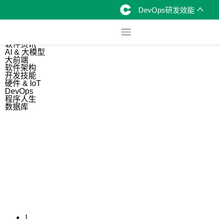
DevOps研发效能
综合
开源资讯
软件资讯
AI & 大模型
大前端
软件架构
开发技能
硬件 & IoT
DevOps
程序人生
数据库
1