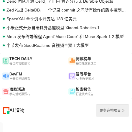
Deno 团队开源 Celld，可自托管的分布式 Durable Objects
Zed 推出 DeltaDB，一个记录 commit 之间所有操作的版本控制系统
SpaceXAI 单季资本开支达 183 亿美元
小米正式开源自研具身基座模型 Xiaomi-Robotics-1
Meta 发布终端编程 Agent“Muse Code” 和 Muse Spark 1.2 模型
字节发布 SeedRealtime 音视频全双工大模型
TECH DAILY
阅读榜单
每日内容报纸化
每周热文看这里
DevFM
智写平台
当天资讯听着看
AI 创作更轻松
激励活动
智库报告
参与活动赢源石
行业技术报告
AI 造物
更多造物项目