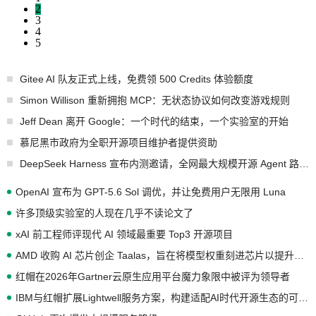
2
3
4
5
Gitee AI 队友正式上线，免费领 500 Credits 体验额度
Simon Willison 重新拥抱 MCP：无状态协议如何改变游戏规则
Jeff Dean 离开 Google：一个时代的结束，一个实验室的开始
慕尼黑市政府为全职开源项目维护者提供资助
DeepSeek Harness 宣布内测邀请，全网最大规模开源 Agent 路演现场诞生
OpenAI 宣布为 GPT-5.6 Sol 调优，并让免费用户无限用 Luna
许多顶级实验室的人现在几乎不读论文了
xAI 前工程师评现代 AI 领域最重要 Top3 开源项目
AMD 收购 AI 芯片创企 Taalas，旨在将模型权重刻进芯片以提升推理性能
红帽在2026年Gartner云原生应用平台魔力象限中被评为领导者
IBM与红帽扩展Lightwell服务方案，构建适配AI时代开源生态的可信基础设施