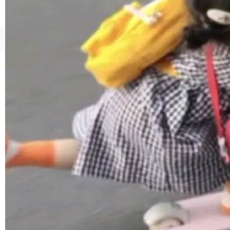
境、兼容场景、一键直出”。 Hy ASR 3.0 previe
w 不要求标准普通话，方言识别覆盖粤语、吴语
等 10 大方言片区和 20 余个二级小片区。在开
©OSCHINA(OSChina.NET)
京ICP备2025119063号
源评测集中，Hy ASR 3.0 preview 在多语种的
WER（...