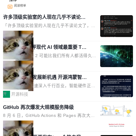
阅读榜单
许多顶级实验室的人现在几乎不读论文
了
「许多顶级实验室的人现在几乎不读论文了，而
且他们认为 ICLR/ICML/NeurIPS 充斥着大量过
局
度宣传和欺诈。」 OpenAI 研究员 Keller Jorda
xAI 前工程师评现代 AI 领域最重要 Top
n 这条推文引发了广泛讨论。他不是在说风凉
3 开源项目
话，他是说出了一个圈内人尽皆知但很少公开捅
Flash Attention 2 可能比我们所有人都活得久。
破的事实。 Jordan 随后补充了一句软化声明：
这句话不是来自某个技术博客，而是出自 Hieu
局
「我不认为这些会议上大部分论文都在过度宣传
Pham 的一条推文。Hieu Pham 是谁？他是 xAI
或造假。问题是，作为读者，如果你筛选出那些
共商智能硬件发展新机遇 开源鸿蒙智能
的早期工程师之一，在 Grok 训练基础设施团队
硬件开发者日杭州站即将举行
看起来最令人兴奋的论文，那它们大部分都是过
工作过。近日他在 X 上发了一条帖子，列出了他
随着万物智联加速深入千行百业，智能硬件正从
度宣传的。」 这才是真正的痛点。不是所有论文
认为现代 AI 领域最重要的三个开源项目。 第一
单点设备迈向智能化、网联化、协同化发展。作
开
开源科技
都有问题，是最吸引眼球的那批论文最有问题。
个名字毫无悬念：Flash Attention 2。 Hieu 的
为面向全场景、跨终端的分布式操作系统，开源
他引用的帖子来自 Mathew Shen，一位 ICLR 2
理由很具体。FA 系列不需要解释，但 FA2 是他
GitHub 再次爆发大规模服务降级
鸿蒙通过统一技术底座和分布式能力，为不同类
026 的读者：「看了篇 ...
认为最重要的一个——复杂度恰到好处，刚好能
型智能设备的开发、连接与互联提供关键支撑，
8 月 6 日，GitHub Actions 和 Pages 再次大规
驱动你去学 CuTe，但还没被那些"邪恶的" Hopp
也为产业链企业探索产品创新与商业增长打开新
模服务降级，Actions 完全不可用超过 5 小时，
局
er++ 优化所淹没，足够容易修改和适配。 更关
的空间。 8月14日，开源鸿蒙智能硬件开发者日
webhook 停发，连自托管 runner 也因调度层故
键的是 FA2 的持久性...