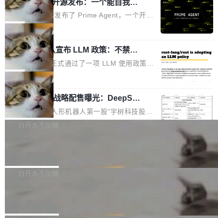
（OHDD：OpenHarmony Hardware Develope
Prime Agent 开源发布：一个能自我改
障无法工作。Pages、Copilot code review、C
进的编程 Agent，ARC-AGI 3 超越人类
r Day）将在杭州启航。活动面向智能硬件产业
opilot coding agent 全部受影响。从检测到完全
Prime Intellect 发布了 Prime Agent，一个开源
专家基线
链企业和开发者，邀请行业专家与资深技术顾
恢复，大约 12 小时。 这是 2026 年 8 月的第六
的编程 Agent Harness，核心设计围绕两个抽
局
问，围绕开源鸿蒙技术能力、设备适配、芯片适
起事故，其中四起与 AI/Copilot 服务相关。 Git
象：Recursive Language Model（RLM）和 C
配、功耗与稳定性调优、兼容性测评及统一互联
Hub 员工 kdaigle 在 HN 讨论中贴出了一组数
Rust 项目团队宣布 LLM 政策：不禁
ontinual Harness。在 ARC-AGI 3 基准测试
等内容展开系统讲解和实战交流，帮助企业进一
止，但你要承认哪些代码不是你写的
据：2025 年全年 10 亿次 commit。现在，每周
上，Prime Agent + Opus 5 的组合达到了 95.
Rust 语言项目正式通过了一项 LLM 使用政策，
步了解开源鸿蒙在智能...
2.75 亿次，全年预计 140 亿次。GitHub...
5% RHAE Best@1，超过了 ARC 报告的人类专
覆盖 rust-lang/rust 单一仓库的代码贡献。这不
局
家基线 95.4%。 不是又一个 coding agent 包装
是项目级别的官方立场，目前由五个团队采纳，
器 Prime Agent 的架构和市面上大多数 coding
宇树科技 IPO 战略配售曝光：DeepSe
但它可能是主流开源项目中关于 AI 辅助贡献最
ek 获配 93.3 万股，锁定 36 个月
agent 有本质区别。大多数 agent harness 的设
细致的一份规则。 政策的核心只有一句话：LLM
8月6日晚间，“人形机器人第一股”宇树科技股份
计是基于早期模型的能力—...
可以用来分析、提炼、审阅、建议，但不能用来
有限公司披露IPO发行价格及战略配售结果，杭
白开水不加糖
创作。 具体来说，LLM 生成的代码可以提交，
州深度求索人工智能基础技术研究有限公司（De
但必须满足五个条件：预先安排、非关键、高质
Docker 29.7.2 发布
epSeek）获配93.3399万股，按150.8元/股发行
量、充分测试、充分审查，并且必须披露。LLM
价格计算，认购金额约1.41亿元，股份锁定期为
Docker 29.7.2 现已发布，具体更新内容如下：
不得生成涉及安全性的关键变更，除非作者本身
36个月。 公告显示，本次宇树科技战略配售对
Bug fixes and enhancements 修复多次传递同
白开水不加糖
就是领域专家。即使如此，政策也"强烈不建
象主要包括长期投资机构、与公司业务具有战略
一环境变量时，docker service create和docker
议"这么做。 对于不披露的情况，审核者可以直
Apache Fluss 毕业成为顶级项目
合作关系或长期合作愿景的大型企业、科创板保
service update会发生 panic 的问题。docker/cl
接关闭 PR，无需解释。 政策作者 Jynn Ne...
荐人跟投子公司，以及公司高级管理人员和核心
i#7145 修复了 Docker Engine 29.7.0 中引入的
今年 7 月，Apache Fluss 的毕业提案在 Apach
员工参与设立的专项资产管理计划。其中，Dee