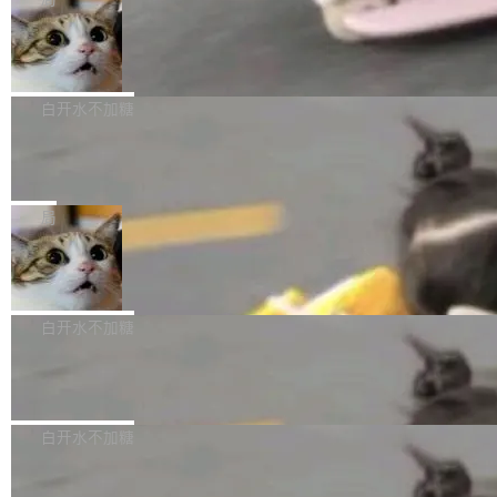
l 迁移或唤醒时，新宿主从 S3 恢复 SQLite 数据
te 17 Pro、OPPO K15，要么是vivo X300 E这
本控制系统。目前处于 Early Access 阶段。 De
库继续执行。存储库是持久化的唯一真相...
样的次旗舰。 Galaxy Z Fold8 Ultra / Z Fold8 /
SpaceXAI 单季资本开支达 183 亿美元
ltaDB 的核心思路直接写在 landing page 最显
Z Flip8三款折叠屏新机均在7月22日发布，且全
眼的位置：「Software is made between com
根据风险投资人Tomer Tunguz 博客（VC 分
部搭载骁龙8 Elite Gen5 for Galaxy，它们本该
mits」——软件是在 commit 之间写出来的。git
析）披露的最新分析与第二季度业绩报告，Spac
白开水不加糖
是7月性...
只记录了你提交的最终状态，但真正的工作过程
eXAI在上个季度的总资本支出飙升至183.7亿美
——打字、删改、试错、agent 对话——都在 co
Meta 发布终端编程 Agent“Muse Cod
元。其中，绝大部分资金被直接用于 AI 领域，
e” 和 Muse Spark 1.2 模型
mmit 之间的空隙里丢失了。 DeltaDB 要做的就
金额高达158.3亿美元，这一单项投入已经逼近
Meta 今天发布了两款 AI 产品：Muse Code，
是把这段空隙补上。 回退到任何一次编辑：Delt
微软同期总资本开支的四成。 与亚马逊、Alpha
一个在终端里运行的编程 agent；Muse Spark
局
aDB 捕获 commit 之间的每一次操作，...
bet、微软以及 Meta 等传统科技巨头相比，Spa
1.2，驱动这个 agent 的新模型。一句话概括：
ceXAI的资金消耗速度尤为引人瞩目。然而，支
美团开源 LoHoSearch，用知识图谱校
你可以用 curl -fsSL https://dev.meta.ai/install.
准 AI 能力认知
撑庞大支出的资金来源却呈现出截然不同的面
sh | bash 安装一个能在大项目里自动规划、写
机器出题的前提，是让机器拥有全局视野。整个
貌。数据显示，微软和 Meta 主要依托充沛的经
代码、验证结果的 AI 终端工具。 据介绍，Muse
构建流程可以分为四个环节：建图 → 控制难度
白开水不加糖
营现金流来覆盖资本开支，其资本支出覆盖率分
Code 是 Meta 的编程 agent 产品。它和市场上
→ 质量把关 → 数据概览。
别达到155% 和106%;而SpaceXAI的经营现金
已有的终端编程 agent 在设计理念上有几个明显
腾讯开源 UCL-MPComm 通信库
流仅能覆盖资本开支的12...
的差异点。 异步后台 agent：Muse Code 有一
腾讯网平团队宣布开源了 UCL-MPComm 通信
个主 agent 循环，外加一组后台 agent。这些后
库，并将作为transport接入Mooncake TENT。
白开水不加糖
台 agent...
该通信库针对AI Memory池化场景的数据传输需
CoStrict入选工信部2025人工智能应用
求进行了深度优化，能够实现数据中心内大规模