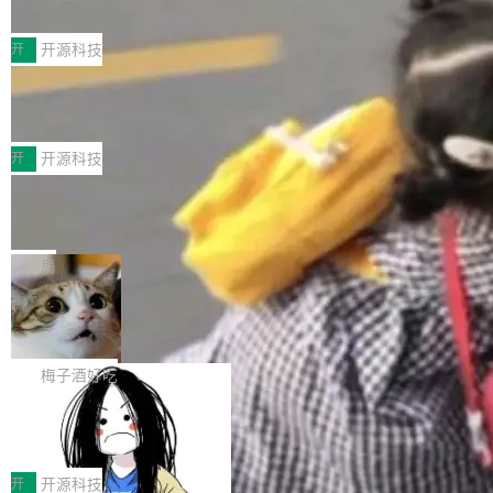
典型案例
计算节点间多种内存类型的高性能通信。 UCL-
近日，工信部科技司公示《2025人工智能应用典
MPComm将作为一种传输引擎接入Mooncake T
型案例入选名单》，深信服“面向企业研发场景的
开
开源科技
ENT，实现零拷贝传输性能提升30%、非零拷贝
开源 AI 编程平台 CoStrict 应用”凭借卓越的技术
传输性能最高提升5倍。UCL-MPComm底层基
深信服AI算力网关入选工信部人工智能
创新与落地成效成功入选。 全链路私有化部署，
应用典型案例！
于自研UCL-Engine通信引擎，后续腾讯网平将
助力企业AI研发安全落地 当前，越来越多企业已
前不久，工业和信息化部正式发布《2025年人工
持续开源更多基于UCL-Engine的高性能通信组
经开始引入 AI Coding 工具，通过调用公有云模
智能应用典型案例名单》，集中展示人工智能在
开
开源科技
件。 腾讯网平团队在UCL-MPComm中实现了一
型或企业内部部署模型提升研发效率。但随着 AI
各领域的应用成果，覆盖技术底座、行业赋能、
个独立于业务线程的全局通信引擎（Engine），
Jeff Dean 离开 Google：一个时代的结
Coding 从个人辅助工具逐步走向团队级、组织
产品应用、支撑保障、专题等五大方向。深信服
并实...
束，一个实验室的开始
级应用，企业在规模化落地过程中，对安全性、
AI算力网关（AI创新平台）成功入选！ 随着各行
Google 员工编号 20。MapReduce 作者之一。
可控性和代码质量提出了更高要求。 首先是数据
各业的Agent走向规模化建设，算力构成形态逐
Bigtable 作者之一。TensorFlow 的作者之一。
局
安全与合规要求。对于大多数普通研发场景，公
渐丰富，用户关注的重点也在发生变化：不只是
Gemini 的架构师。Google 首席科学家。 Jeff D
有云模型能够满足快速试用和效率提升的需求。
🔥 SolonCode v2026.8.4 发布：界面
让AI用起来，还要进一步看清混合算力时代下，
ean 在 Google 工作了 27 年后，宣布离职。 他
但对于金融、能源、医疗等对数据安全要求较...
字体可调、22 种语言、记忆搜索增强
Token花在哪里、算力是否被充分利用，以及持
不是一个人走。一同离开的还有 Sanjay Ghema
打开终端就能上岗的全中文编码智能体，这一轮
续增长的AI成本该如何优化。 深信服AI算力网关
wat（Google 员工编号 23，Jeff Dean 二十多
把「看得清、用母语、记得住」三件事一次补
梅子酒好吃
正是围绕这些实际问题，从Token治理和成本治
年的编程搭档，MapReduce 和 Bigtable 的共同
齐。 SolonCode 是什么 SolonCode 是杭州无
理两个方面，让用户的每一份算力都看得清、管
作者）、Quoc Le（Google 大脑核心成员，Se
让“代码语义理解”深度释放AI Coding
耳科技研发的企业级终端编码智能体——一位全
得住、用得稳、省得下、更安全！ 一、从现在开
价值潜能：华为云码道（CodeArts）
q2Seq 和 DocAI 的共同发明人）以及 Oriol Vin
中文驱动的数字员工，自主理解需求、规划步
一、代码仓深度理解技术的作用与价值 在软件工
始，Token使用一目...
代码仓技术解析
yals（Gemini 联合负责人，AlphaSta...
骤、编写代码。不挑模型、不挑平台，curl 一行
程实践中，代码仓是企业核心知识资产的主要载
开
开源科技