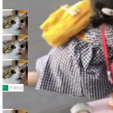
的帖子在 Reddit 火了
式”为主题，直面AI从实验室走向规模化产业落地
有一种东西，一旦用过就回不去了。Alex Fedos
的核心质量命题。会上，《2026智能研发生产力
eev 管它叫"软件设计的基石"。 他说的东西不新
局
工具选型手册》发布，Testin云测的Testin XAge
鲜——代数数据类型（ADT），尤其是和类型
nt智能测试系统入选AI测试领域代表产品。对CI
Cloudflare 开源内部企业 AI 平台 Clou
（sum type）。但他说清楚了一件事：这不是类
dflare OS
O而言，这提示了一个转变：AI测试正在从效率
型系统的学术体操，是日常编码的思维方式。 文
Cloudflare 发布了一个开源项目 Cloudflare O
工具升级为企业的质量基础设施。 CIO面对的新
章从一个简单的例子切入。一个网站的深色主题
S。如果你只看官方博客，你会觉得这是又一
局
现实 过去两年，CIO们的焦虑清单上多了两项：
设置，如果用布尔值 + 可空字段来表示——bool
个"AI 知识库 + 聊天机器人"——每个大厂都在
一是如何让大模型和智能体应用安全地从PoC走
ean 表示是否可切换，nullable 的默认模式、浅
Deno 团队开源 Celld，可自托管的分
做，没什么新鲜的。 但 Kenton Varda 在 Twitte
向生产，二是如何让测试团队跟得上AI应用...
布式 Durable Objects
色方案、深色方案——会产生大量无意义的组
r 上把事情说清楚了： 今天我们发布了 Cloudfla
Ryan Dahl 领导的 Deno 团队推出了最新开源项
合。方案缺了、配置冲突了、全 null 了。要知道
re OS，一个带连接器的聊天机器人，跟其他所
目 Celld，一个能在自己机器上运行 Cloudflare
局
哪些组合有效，作者说，你得靠"文档、校验、或
有科技公司做的一样。只不过，实际上它不一
Workers 和 Durable Objects 的守护进程。 设
者部落知识"。 换个写法。Rust 的 enum，两个
鲁大师7月新机性能/流畅/AI榜：vivo夺
样。这是 Sandstorm.io 的重制版，我十年前的
计思路很直接：每个对象是一个独立的 SQLite
变体：Switchable...
性能、流畅双第一，三星Galaxy Z系列
那个创业公司。不同的是，这次它构建在 Cloudf
数据库，按名称寻址，复制到你自己的 S3 兼容
2026年7月的手机市场，由于存储等硬件成本暴
新折叠缺席
lare Workers 上——我花了九年时间搭建的平台
存储库里。节点之间只通过这个存储库协调——
增，手机厂商的日子也不好过啊，新机速度明显
开
开源科技
——并且深度集成了 AI。这基本上是我十年秘密
没有控制平面，没有共识协议。每个对象自带一
放缓，因此硝烟味淡了许多。新机参数规格除开
计划的顶峰。 十年前，Ken...
Zed 推出 DeltaDB，一个记录 commit
个小型数据库，应用天然按分片构建，单个数据
高价的三星折叠（三星Galaxy Z Fold8 Ultra / Z
之间所有操作的版本控制系统
库的竞争和爆炸半径问题在设计层面就被消除
Fold8 / Z Flip8）外，其余要么是中低端机器，
Zed 编辑器团队发布了新项目——DeltaDB，一
了。 闲置的 cell 会休眠到几乎不占资源。当 cel
例如iQOO Z11i、REDMI Note 17、REDMI No
个在 git commit 之间记录每一次编辑操作的版
局