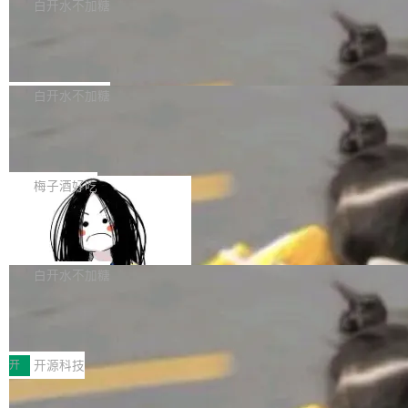
一个回归问题，该问题导致拉取镜像时会拒绝包
e 孵化器项目管理委员会（IPMC）投票中获得
白开水不加糖
pSeek作为与宇树科技具备战略合作关系的企
含绝对 hardlink 目标的镜像（此类镜像由某些镜
全票通过，随后获 Apache 软件基金会董事会批
业，获配股份数量占本次发行数量的2.31%。 除
马斯克 AI 百科项目 Grokipedia 被曝数
像构建工具生成）。moby/moby#53305 修复了
准。今天，Apache 软件基金会正式宣布 Apach
DeepSeek外，腾讯旗下上海启善投资有限公司
月未更新
Docker Engine 29.7.0 中引入的一个回归问
e Fluss 孵化毕业，成为 Apache 顶级项目（TL
埃隆·马斯克推出的AI百科项目 Grokipedia 被曝
获配9...
题，该问题可能导致在旧版 Linux 内核...
P）！这一里程碑不仅标志着 Fluss 迈入新的发
长期停止内容更新，未能实现其作为“AI版维基百
白开水不加糖
展阶段，也将进一步推动流式存储、实时湖仓与
科”替代品的目标。 据 Lawfare 最新调查，自今
AI 数据基础加速融合，为实时数据基础设施的发
Solon I18n：三种解析器，零样板代码
年4月以来，Grokipedia 页面更新功能基本停
展开启新的篇章。
滞，过去三个月内没有任何条目完成更新，用户
如果你在 Spring Boot 里做过国际化，流程大概
提交的编辑请求也长期处于待处理状态。 Groki
是这样的：配 MessageSource 的 Bean、写 R
梅子酒好吃
pedia 于去年底上线，定位为由人工智能生成内
eloadableResourceBundleMessageSource、
容的百科平台，被马斯克视为传统众包百科网站
Apache Doris 4.1 全面增强 Iceberg：
声明 LocaleResolver、注册 LocaleChangeInt
支持 UPDATE、MERGE INTO 与 Iceb
维基百科的替代方案。Lawfare 调查发现，无论
erceptor…五六步之后才能看到第一行翻译文
Apache Doris 4.1 要补齐的，正是缺失的那一
erg V3
热门页面还是低关注度页面，均未出现近期更
本。 Solon 换了个方式。整个 i18n 模块围绕三
半。在已有查询能力的基础上，Doris 进一步支
白开水不加糖
新，相关问题并非局限于特定领域，而是在不同
个解析器、一个注解、一个工具类展开——没有
持了 UPDATE、DELETE、MERGE INTO 等数
主题和访问量页面中普遍存在。 调查人员最初认
XML、没有拦截器注册、没有样板配置。 资源
Testin XAgent：CIO智能测试落地指南
据修改操作、完整的表结构管理与分区演进，以
为，Grokipedia可能只是限...
文件的约定 把文件放到 resources/i18n/ 下： r
及 rewrite_data_files、expire_snapshots 等日
7月30日，TiD2026质量竞争力大会在北京中关
esources/i18n/messages.properties ...
常维护操作，并完整支持 Iceberg V3 格式。
村国家自主创新示范区会议中心开幕。本届大会
开
开源科技
由中关村智联软件服务业质量创新联盟主办，以
让非法状态不可表示：一篇关于 ADT
“智构可信·质创未来——AI原生时代的质量新范