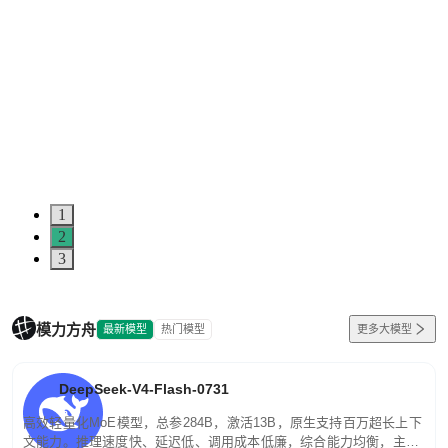
1
2
3
模力方舟
最新模型
热门模型
更多大模型
DeepSeek-V4-Flash-0731
高效轻量化MoE模型，总参284B，激活13B，原生支持百万超长上下
文能力。推理速度快、延迟低、调用成本低廉，综合能力均衡，主打