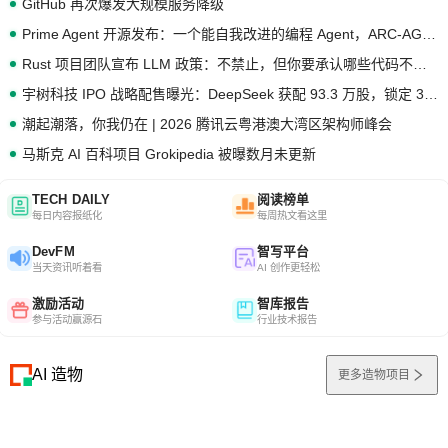
GitHub 再次爆发大规模服务降级
Prime Agent 开源发布：一个能自我改进的编程 Agent，ARC-AGI 3 超越人类专家基线
Rust 项目团队宣布 LLM 政策：不禁止，但你要承认哪些代码不是你写的
宇树科技 IPO 战略配售曝光：DeepSeek 获配 93.3 万股，锁定 36 个月
潮起潮落，你我仍在 | 2026 腾讯云粤港澳大湾区架构师峰会
马斯克 AI 百科项目 Grokipedia 被曝数月未更新
TECH DAILY
阅读榜单
每日内容报纸化
每周热文看这里
DevFM
智写平台
当天资讯听着看
AI 创作更轻松
激励活动
智库报告
参与活动赢源石
行业技术报告
AI 造物
更多造物项目