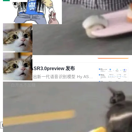
装完即用。 开源地址：Gitee · GitCode · GitHu
体。企业级代码仓库通常包含数十万乃至数百万
b 安装 支持 Java 8+（8~26）、macOS / Linu
一条“删库”命令跑 17 小时，算法工程
个文件，其规模远超单次模型调用可承载的上下
师删光 89TB 数据只为干私活
x / Windows / Harmony PC。 # macOS / Linu
文窗口。随着项目规模的持续扩张与代码历史的
最高人民检察院8月4日公布了一起案件：北京一
x / Harmony PC curl -fsSL https://solon.noea
不断累积，代码仓中的模块关系、接口契约、业
名90后算法工程师王某，为了给自己接的私活腾
局
r.org/solon...
务逻辑等关键信息往往分散于数十乃至数百个文
服务器空间，删光了公司AI游戏部门的全部核心
件之中，形成高度复杂的知识关联网络。传统的
Cloudflare 分享推理优化实践：KV ca
数据。 王某2024年1月入职东城区某科技公司AI
che 量化 + 权重压缩，吞吐量提升 4
代码检索手段（如关键词匹配、目录遍历）仅能
短剧部门，有互联网大厂背景。在公司内部架构
Kimi 和 GLM 是当前最强的大模型系列之一，但
1%，成本降 30%
在语法层面完成文本定位，难以触及代码的语义
调整期间，部门三次通知全员将数据从A集群迁
它们有一个共同的问题：太吃显存了。月之暗面
局
内涵与结构关联，导致开发者使用代码智能体在
移到B集群，王某都回复了"收到"。 他没有迁移
的 Kimi K 系列和智谱的 GLM 都是长上下文、M
理解大规模代码仓时面临显著"代码仓理解"瓶
数据。2024年9月3日下午4点，他使用此前登录
腾讯混元 Hy ASR3.0preview 发布
oE 架构的大模型，好用到让人上瘾，但 GPU 显
颈。 代码仓深度理解服务（以下简称" CodeBas
的账号密码进入A集群，输入了一条被程序员圈
存永远不够用。 Cloudflare 的 Workers AI 团队
腾讯混元正式推出新一代语音识别模型 Hy ASR
e深度理解服务"）是华为云码道（CodeA...
称为"删库跑路"的命令——最高管理员权限、无
一直在跑这些模型的推理。他们在官方博客上发
3.0preview。基于最新一代大语言模型 Hy3 的
白开水不加糖
需确认、强制递归删除。17个小时后，运维人员
了一篇技术文章，详细拆解了三种让大模型在 G
语言理解能力，以及融合了高精度语音识别与深
发现异常并中止进程时，89TB数据已经没了。
PU 上跑得更省、更快的技术手段——KV cache
度语义理解能力，实现了语音识别能力的全面升
删掉的是AI游戏部门的全部开发文件，包括公司
量化、模型权重压缩、以及共享 KV cache 的完
级。 根据介绍，Hy ASR3.0preview 目标在于：
自研的多个文生3D和...
整性保护。效果是：吞吐量提升 41%，每 token
让语音识别不再只是听清，而是真正听懂。通过
成本降低 30%，精度不变。 FP8 省的不仅是显
先理解你的语境和意图，再把准确的文字直接给
存 KV cache 是推理时最吃显...
到你。从“逐字转写、单点优化”演进为“理解语