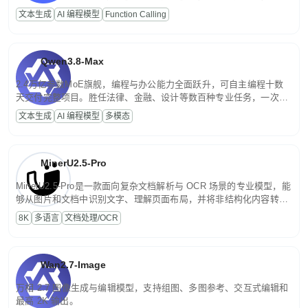
高并发、轻量化任务，适合日常对话、内容创作、基础 RAG、批量
文本生成
AI 编程模型
Function Calling
文案处理等普惠刚需场景。
Qwen3.8-Max
2.4万亿参数MoE旗舰，编程与办公能力全面跃升，可自主编程十数
天交付完整项目。胜任法律、金融、设计等数百种专业任务，一次对
话端到端交付生产级成果。原生视觉理解贯穿规划、执行与验证全流
文本生成
AI 编程模型
多模态
程，支持超长文档与长视频的深度语义解析。长程任务中自主规划与
闭环迭代，持续进化。
MinerU2.5-Pro
MinerU2.5-Pro是一款面向复杂文档解析与 OCR 场景的专业模型，能
够从图片和文档中识别文字、理解页面布局，并将非结构化内容转换
为便于存储、检索和二次处理的结构化结果。
8K
多语言
文档处理/OCR
Wan2.7-Image
万相 2.7 图像生成与编辑模型，支持组图、多图参考、交互式编辑和
最高 2K 输出。