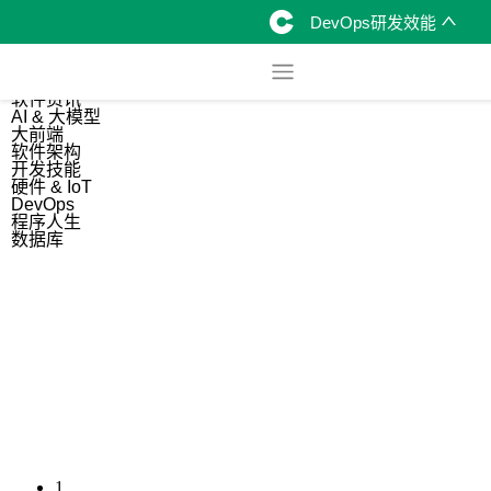
DevOps研发效能
综合
开源资讯
软件资讯
AI & 大模型
大前端
软件架构
开发技能
硬件 & IoT
DevOps
程序人生
数据库
1