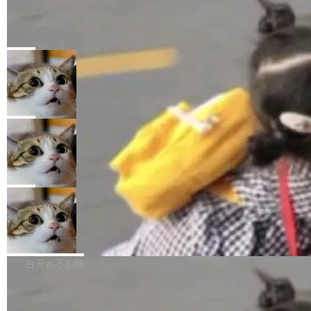
生。十年前，他通过大量中文技术文章、源码分
称，仅一个项目的成本超支就高达 180 万美元
载安装完成升级即可。 没有...
析和开源示例，让一代开发者第一次真正理解 F
Hugging Face CEO 发声：中国正在开
（约合人民币 1215 万元）。 具体来说，一名工
源模型上碾压我们
Fmpeg，也成为很多人进入音视频开发领域的
程师借助 Anthropic 旗下 Claude Sonnet 模型
"他们正在开源模型上碾压我们。" Hugging Fac
“启蒙老师”。 而今年，恰好是雷霄骅离世十周
编写程序，目标是完成电商平台作者信息与商品
e CEO Clément Delangue 在 CNBC 的采访里
局
年。FFmpeg 社区最终选择用一个大版本的名
列表的数据匹配 —— 一项常规的数据处理任
没有拐弯抹角。他说中国正在赢得 AI 竞赛，而
字，留下了这份纪念。 雷霄骅曾是中国传媒大学
务，最终却产生了 180 万美元的账单，实际支出
当 AI agent 把源码变成了最好的扩展系
且按目前的速度，中国 AI 工具预计在今年底或
数字电视技术方向的博士生，长期从事视频、音
统，开发者工具必须开源
超出原定预算 860%。 更令人意外的是，该项目
2027 年就能追上美国前沿实验室的水平。 Dela
五年前，David Crawshaw 问过很多软件工程师
频技...
最终并未成功落地，而高额算力消耗持续运行长
ngue 把原因归结为一件事：开放协作。中国的
一个问题：你写过什么给自己用的程序？答案几
局
达 5 个月，公司直到财务对账时才察觉异常。这
AI 开发者在一个共享和协作的生态里加速迭代，
乎都是没有。工程师们整天用别人写的程序写程
意味着一个无人看管的 AI 程序，在近半年时间
而美国模型厂商在"闭门造车"。他的原话是 "buil
DeepSeek Harness 宣布内测邀请，全
序给别人用。偶尔有人自己写个博客系统、智能
里日夜不停地"烧钱"。 复盘显示，...
网最大规模开源 Agent 路演现场诞生
ding in silos"——各自为战，互不通气。 这个判
家居控制、家庭实验室，都算稀奇事。 Crawsh
一条内测招募帖，发出去的时候大概没人想到它
断从他嘴里说出来分量不同。Hugging Face 是
aw 是 Shelley 的作者，一个开源 AI coding age
会变成一场开源 Agent 生态的路演。 8月1日，
局
全球最大的开源 AI 平台，上面跑着上百万个模
nt。他最近在博客上写了一篇文章，核心论点很
DeepSeek Harness 团队负责人崔添翼（tiany
型。谁在开源赛道上领先，...
简单：开发者工具必须开源。 理由不是传统的自
商汤 SenseNova U1.5-Lite-Preview
i）在 X 上发帖： 「如果你是 Agent Harness 相
开源
由软件情怀，而是一个跟 AI agent 直接相关的
关开源项目的开发者，希望参加 DeepSeek Har
商汤科技宣布面向社区开源轻量级统一多模态模
技术判断。 两行 prompt 就能个性化任何软件 C
ness 的内测，可以回复或私信联系我。请附上
型的预览版本 SenseNova U1.5-Lite-Preview。
白开水不加糖
rawshaw 给出了两个 prompt。 第一个： "下载
GitHub id 以及开源代表作。」 DeepSeek 曾在
公告称，SenseNova U1.5-Lite-Preview并非简
某个软件的源码，在本地构建。修改 agent ...
官方招聘信息中写过一条简洁有力的公式：Mod
Ubuntu 将核心系统包从 deb 转成了 s
单的模型规模升级，而是基于 SenseNova U1
nap
el + Harness = Agent。模型负责理解和推理，