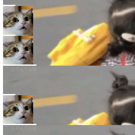
的一次系统性迭代，不仅在同一架构中贯通视觉
Ubuntu 正在把又一个核心系统包从 deb 转为 s
Harness 负责把能力落到真实环境中——调用工
理解、推理、生成与编辑，还仅以 8B-MoT 的轻
nap。这次是 hwctl——一个用来检查 Ubuntu
局
具、读写文件、管理上下文、处理错误、完成闭
量大小，将能力推进到4K、更精细的真实质感、
硬件认证状态的命令行工具。 Canonical 工程师
环。崔添翼招人的标...
更复杂的视觉控制和可持续迭代编辑。 相比 U
Dario Amodei 担心新人来 Anthropic
Alan Griffiths 在邮件列表中说得很直白：「hwc
只为金钱，不为使命
1，U1.5-Lite-Preview 在以下方向上带来了显著
tl 是一个 Ubuntu 专有的包，它和它的依赖项都
顶级 AI 研究员在两家公司之间来回跳，中间只
提升： 原生支持4K图像生成； 更精细的局部纹
是 Ubuntu 专有的，不会用在其他发行版上。」
隔了几天。 Lilian Weng 上周刚宣布因健康原因
局
理、细节与真实世界质感； 更准确的中英文文字
所以 deb 版本的受众实际上为零。既然只有 Ub
离开 Thinking Machines Lab，说自己作为联合
生成与复杂版式组织； 更稳定的图...
untu 用户在用，那用 snap 打包就没什么可纠结
FFmpeg 9.0 发布
创始人的角色「太累了」。几天后，The Inform
的。 从 deb 到 snap 的迁移路径 hwctl 是 rust-
ation 就曝出她将重回 OpenAI，负责递归自我
FFmpeg 9.0 现已发布，包含多项改进。官方更
hwlib 硬件 API 库的一部分，命令行工具负责查
改进方向的研究。她是 Thinking Machines 过
新日志列出的 9.0 版本主要更新内容如下： 扩
白开水不加糖
询 Ubuntu 的硬件认证数据库。...
去一年内第四个离开的联合创始人。 这家由前
展 AMF 色彩转换器 (vf_vpp_amf) 的 HDR 功能
OpenAI CTO Mira Murati 创立的公司，连创始
DeepSeek V4 Flash 单日消耗 8 万亿 t
MP4 muxer 中支持 LCEVC 音轨复用 Playdate
okens 登顶热搜
团队都留不住。 但 Thinking Machines 不是唯
视频编码器和多路复用器 添加 v360_vulkan filt
8 万亿 tokens。一天。一家公司的消耗。 Open
一在人才争夺战中失血的公司。六月，Google
er HE-AAC 960 解码 (DAB+) transpose_cuda
Code 在 X 上发帖：「DeepSeek Flash did 8T
局
连失两员大将：Noam Shazeer 去了 Op...
filter 添加 AMF Frame Rate Converter (vf_frc
tokens on August 1st. 5T of free usage + 3T
_amf) filter SMPTE 2094-50 元数据支持和直
NetBSD 11.0 正式发布
on OpenCode Go.」79.8 万次浏览，连带着 #
通 ProRes RAW VideoToolbox 硬件加速器 AP
DeepSeek一天消耗了8万亿# 上了微博热搜——
NetBSD 11.0 现已正式发布，这是 NetBSD 操
V ...
注意这是 OpenCode 一家的消耗。 OpenCode
作系统的第十八个主要版本。 自 NetBSD 10.1
白开水不加糖
是 Anomaly 出品的 AI 编程工具，套餐 10 美元/
以来的变化 更新亮点： 新增对 RISC-V 处理器