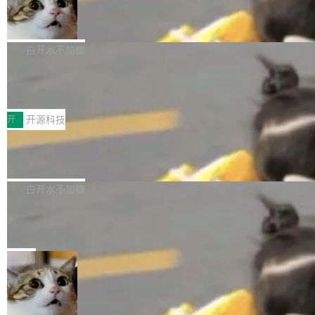
支持可向服务器后端添加新端点的插件 Edit boo
DBeaver 26.1.4 发布
了，仍然像一个永久公测版。 Manshin 从数据
k：Compress images：添加将 GIF 图像转换为
流、布局系统、API 稳定性、性能、跨平台五个
DBeaver 是一个免费开源的通用数据库工具，适
JPEG/WebP 的选项 ToC Editor：添加一个按
维度逐一批判了 SwiftUI。最让人印象深刻的一
用于开发人员和数据库管理员。DBeaver 26.1.4
白开水不加糖
钮，用于对目录中的条目进...
个论据是：苹果官方的 SwiftUI 教程项目 Land
现已发布，具体更新内容包括： AI 助手： <ul st
marks，用最新 Xcode 在最新 macOS 上构建
传音TEX AI语音算法团队斩获MLC-SL
yle="margin-left:0; margin-right:0"> <li><span
M 2026国际挑战赛Task 1亚军
运行，出来的效果是坏的——侧边栏按钮大小不
style="color:#000000">现在可以通过键盘访问
近日，在国际语音领域顶级会议INTERSPEECH
一，界面错位。他说这个问题"两年前就发现了，
AI 聊天功能（添加了一些快捷键）</span></li>
2026卫星活动——第二届多语种对话语音语言模
开
开源科技
至今没变"。 数据流方面，Manshin 指出 SwiftU
<li><span style="color:#000000">新增了始终
型挑战赛 （Multilingual Conversational Speec
I 的属性包装器演进史...
在新 SQL 控制台中打开 AI 生成的脚本的功能</
Qwen3.8-Max 发布，下周开源 Qwen3.
h Language Model Challenge，MLC-SLM）T
8-27B
span></li> <li><span style="color:#000000...
ask 1赛道中，传音TEX AI中心语音算法团队以
千问大模型宣布正式推出 Qwen 家族迄今最强大
自主研发的说话人归属多语种自动语音识别系统
的模型 Qwen3.8-Max，也是其首个 Max 规模
白开水不加糖
取得tcpMER 15.41%的成绩，在全球110支参赛
的开源权重模型。Qwen3.8-Max 的模型权重预
队伍中位列第二。此次突破展现了传音在多语种
MiniMax H3 开源：33B 全模态模型，
计将于开源，彼时也将同步开源 Qwen3.8-27B
一个视觉语言模型只够当它的编码器
语音识别、说话人日志、时间对齐与长音频工程
模型。 根据介绍，Qwen3.8-Max 基于 Qwen 3.
MiniMax 今天开源了 H3，一个 33B 参数的全模
化系统等关键方向的系统性技术实力。 本届赛事
5 的架构基础构建，参数规模扩展至 2.4 万亿，
态生成模型，能生成带原生立体声的 2K 视频。
局
聚焦多语言对话语音模型面临的关键技术挑战，
激活参数95B，支持100万上下文Tokens，在编
没有发布会，没有预告，直接扔了篇文章出来，
共吸引来自全球工业界与学术界的1...
程、办公、科研以及长周期任务等方面实现了全
DeepSeek-V4-Flash正式版API上线超
权重已经上传至 Hugging Face。 去年国内的视
算互联网
面提升。它不仅能应对更具挑战性的问题，还能
频生成模型还在追 Runway 和 Pika 的参数，今
近日，DeepSeek-V4-Flash 正式版 API 开启公