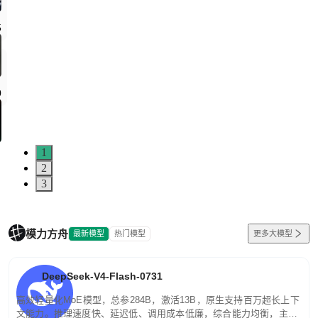
1
2
3
模力方舟
最新模型
热门模型
更多大模型
DeepSeek-V4-Flash-0731
高效轻量化MoE模型，总参284B，激活13B，原生支持百万超长上下
文能力。推理速度快、延迟低、调用成本低廉，综合能力均衡，主打