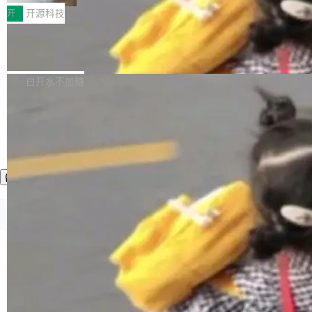
更可靠地端到端完成复杂任务，输出值得信赖的
天 MiniMax H3 从架构到许可都摆上台面了。一
开测试。国家超算互联网正式上线 DeepSeek-V
开
开源科技
成果。 全球开发者都可通过千问 AI 平台获得 Q
个模型，三个模块，两个开源。 H3 由三个模块
4-Flash 正式版（DeepSeek-V4-Flash-0731）
wen3.8 的 API 服务：国内每百万 Tok...
组成：H3-Context-IR 负责多模态指令理解和编
Docker 29.7.1 发布
模型 API 调用服务和模型文件。 DeepSeek-V4-
排（闭源，提供 API）；H3-Base 是核心生成模
Flash-0731 经过大量后训练工作，智能体能力
Docker 29.7.1 现已发布，具体更新内容如下：
型，33B 参数，负责 768p 音视频生成（开
大幅增强，指令遵循能力大幅增强。在多项基准
Bug fixes and enhancements 修复了一个回归
白开水不加糖
源）；H3-Regenerate-2K 负责 in-context 重新
测试中，DeepSeek-V4-Flash 正式版性能可与
问题，该问题导致无法拉取图层中包含缺少明确
生成 2K ...
当前最强的闭源模型相媲美。 超算互联网现面向
父目录条目的目录的图像。moby/moby#53260
企业和开发者提供 DeepSeek-V4-Flash-0731
修复了一个回归问题，即CopyToContainer会拒
加载更多
模型 API 调用服务，用户无需繁琐环境配置，一
绝遍历绝对符号链接的容器路径，例如/var/run -
键接入即可快速调用，为各行业用户提供高性
> /run。moby/moby#53261 如需查看此版本中
能、安...
的所有拉取请求和更改，可参阅： docker/cli, 2
9.7.1 milestone moby/moby, 29.7.1 milestone
更新说明：https://github.com/moby/...
©OSCHINA(OSChina.NET)
京ICP备2025119063号