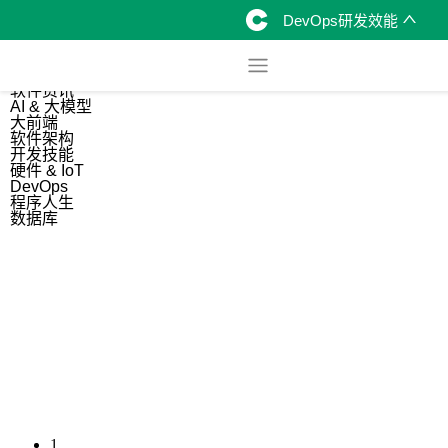
DevOps研发效能
综合
开源资讯
软件资讯
AI & 大模型
大前端
软件架构
开发技能
硬件 & IoT
DevOps
程序人生
数据库
1