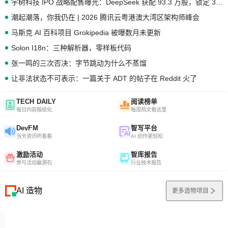
宇树科技 IPO 战略配售曝光：DeepSeek 获配 93.3 万股，锁定 36 个月
潮起潮落，你我仍在 | 2026 腾讯云粤港澳大湾区架构师峰会
马斯克 AI 百科项目 Grokipedia 被曝数月未更新
Solon I18n：三种解析器，零样板代码
张一鸣的三次否决：字节跳动为什么不蒸馏
让非法状态不可表示：一篇关于 ADT 的帖子在 Reddit 火了
TECH DAILY
阅读榜单
每日内容报纸化
每周热文看这里
DevFM
智写平台
当天资讯听着看
AI 创作更轻松
激励活动
智库报告
参与活动赢源石
行业技术报告
AI 造物
更多造物项目