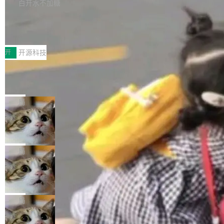
本。 Solon 换了个方式。整个 i18n 模块围绕三
半。在已有查询能力的基础上，Doris 进一步支
白开水不加糖
新，相关问题并非局限于特定领域，而是在不同
个解析器、一个注解、一个工具类展开——没有
持了 UPDATE、DELETE、MERGE INTO 等数
主题和访问量页面中普遍存在。 调查人员最初认
Testin XAgent：CIO智能测试落地指南
XML、没有拦截器注册、没有样板配置。 资源
据修改操作、完整的表结构管理与分区演进，以
为，Grokipedia可能只是限...
文件的约定 把文件放到 resources/i18n/ 下： r
及 rewrite_data_files、expire_snapshots 等日
7月30日，TiD2026质量竞争力大会在北京中关
esources/i18n/messages.properties ...
常维护操作，并完整支持 Iceberg V3 格式。
村国家自主创新示范区会议中心开幕。本届大会
开
开源科技
由中关村智联软件服务业质量创新联盟主办，以
让非法状态不可表示：一篇关于 ADT
“智构可信·质创未来——AI原生时代的质量新范
的帖子在 Reddit 火了
式”为主题，直面AI从实验室走向规模化产业落地
有一种东西，一旦用过就回不去了。Alex Fedos
的核心质量命题。会上，《2026智能研发生产力
eev 管它叫"软件设计的基石"。 他说的东西不新
局
工具选型手册》发布，Testin云测的Testin XAge
鲜——代数数据类型（ADT），尤其是和类型
nt智能测试系统入选AI测试领域代表产品。对CI
Cloudflare 开源内部企业 AI 平台 Clou
（sum type）。但他说清楚了一件事：这不是类
dflare OS
O而言，这提示了一个转变：AI测试正在从效率
型系统的学术体操，是日常编码的思维方式。 文
Cloudflare 发布了一个开源项目 Cloudflare O
工具升级为企业的质量基础设施。 CIO面对的新
章从一个简单的例子切入。一个网站的深色主题
S。如果你只看官方博客，你会觉得这是又一
局
现实 过去两年，CIO们的焦虑清单上多了两项：
设置，如果用布尔值 + 可空字段来表示——bool
个"AI 知识库 + 聊天机器人"——每个大厂都在
一是如何让大模型和智能体应用安全地从PoC走
ean 表示是否可切换，nullable 的默认模式、浅
Deno 团队开源 Celld，可自托管的分
做，没什么新鲜的。 但 Kenton Varda 在 Twitte
向生产，二是如何让测试团队跟得上AI应用...
布式 Durable Objects
色方案、深色方案——会产生大量无意义的组
r 上把事情说清楚了： 今天我们发布了 Cloudfla
Ryan Dahl 领导的 Deno 团队推出了最新开源项
合。方案缺了、配置冲突了、全 null 了。要知道
re OS，一个带连接器的聊天机器人，跟其他所
目 Celld，一个能在自己机器上运行 Cloudflare
局
哪些组合有效，作者说，你得靠"文档、校验、或
有科技公司做的一样。只不过，实际上它不一
Workers 和 Durable Objects 的守护进程。 设
者部落知识"。 换个写法。Rust 的 enum，两个
样。这是 Sandstorm.io 的重制版，我十年前的
鲁大师7月新机性能/流畅/AI榜：vivo夺
计思路很直接：每个对象是一个独立的 SQLite