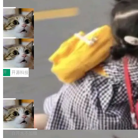
nt 需要一台电脑，而不是一个容器
ml2 一样，它是世界上使用最广泛的 XML 解析
href="https://bugzilla.mozilla.org/show_bug.c
Cloudflare 开源了名为 @cloudflare/computer
库之一。你的操作系统、浏览器、无数的基础设
gi?id=2019042">Bug&nbsp;2019042</a>）</l
的 npm 包。项目的核心论点是：容器不适合 Ag
局
施软件，很可能都在用它。而过去十年，维护它
i> <li>现在，助手可以直接使用 Exa 的网络搜索
ent 计算。真正适合的，是 Isolate。 Cloudflare
的人一直在用业余...
OpenAI 公开邮件和聊天记录回应苹果
结果回答问题，而无需将问题转交给搜索引擎。
工程师在这件事上没什么可谦虚的——他们用 W
诉讼，称“Apple is getting this wron
（<a href="https://bugzilla.mozilla.org/show_
orkers 跑了十年 Isolate。用 CEO Matthew Pri
上个月，苹果一纸诉状把 OpenAI 告上法庭，指
g”
bug.cgi?id=204...
nce 的话说：「我们一生都在用 Isolate 运行代
控其挖角苹果前员工并窃取商业秘密。苹果的诉
局
码，而 AI Agent 不需要容器，它们需要的是 Iso
状把 OpenAI 描述成一个系统性地从前东家挖
HUAWEI MatePad Edge上架WorkBu
late。」 容器为什么不合适 容器的问题在于启动
人、套取机密信息的对手。 OpenAI 没发律师
ddy鸿蒙PC版，说话就能干活的AI办公
和销毁都太重了。一个 Agent 要执行的任务可能
函，也没选择庭外沉默。它在官网贴了一篇博
全能AI工作台WorkBuddy鸿蒙PC版上架HUAWE
搭子
只需要几毫秒的 CPU 时间，但容器从冷启动到
文，标题只有六个字：Apple is getting this wro
I MatePad Edge应用市场，直接下载即可使
开
开源科技
就绪要花数秒。如果未来有十...
ng。 然后，它把邮件往来和 iMessage 聊天记
用，与鸿蒙电脑上的体验一致。值得一提的是，
录全贴了出来。 他发错人了 苹果外部律师 Gabr
FFmpeg 9.0 发布：代号“Lei”，以此纪
这是目前市面上唯一支持平板接入WorkBuddy P
念中国开发者雷霄骅
iel Gross 来自 Weil 律所，2 月 23 日下午 5:53
C版的产品，搭载“人机双写”重磅功能——你写
全球知名开源多媒体框架 FFmpeg 今天正式发
给 OpenAI 总法律顾问 Che Chang 发了封邮
你的，AI写AI的，同屏协作互不干扰。一句话让
布了 9.0 版本。这个版本除了带来新一代音视频
局
件，附了一封长信，要求 OpenAI 配合调查前苹
AI帮你干活，现在开启全新体验！ 温馨提示：
处理能力和硬件加速支持之外，还有一个特殊之
果员工带走机密信...
体验WorkBuddy鸿蒙PC版前，请将 HUAWEI M
亚马逊成本失控：AI 写代码烧掉 1215
处：FFmpeg 9.0 的代号是“Lei”。 这个名字，
万元，超预算 860%
atePad Edge 升级至 HarmonyOS 6.1.0.135S
来自中国开发者雷霄骅（Lei Xiaohua）。 对于
外媒近日曝光了亚马逊的多份内部报告显示，AI
P9 patch03及以上版本。 *升级路径：设置 > 搜
很多中国音视频开发者而言，这个名字并不陌
导致公司在多个项目上超支。《金融时报》报道
白开水不加糖
索“软件更新” > 检查更新，即可搜索新版本，下