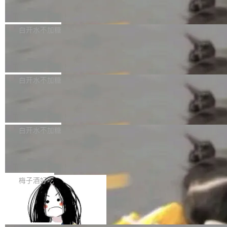
但必须满足五个条件：预先安排、非关键、高质
Docker 29.7.2 发布
epSeek）获配93.3399万股，按150.8元/股发行
量、充分测试、充分审查，并且必须披露。LLM
价格计算，认购金额约1.41亿元，股份锁定期为
Docker 29.7.2 现已发布，具体更新内容如下：
不得生成涉及安全性的关键变更，除非作者本身
36个月。 公告显示，本次宇树科技战略配售对
Bug fixes and enhancements 修复多次传递同
白开水不加糖
就是领域专家。即使如此，政策也"强烈不建
象主要包括长期投资机构、与公司业务具有战略
一环境变量时，docker service create和docker
议"这么做。 对于不披露的情况，审核者可以直
合作关系或长期合作愿景的大型企业、科创板保
Apache Fluss 毕业成为顶级项目
service update会发生 panic 的问题。docker/cl
接关闭 PR，无需解释。 政策作者 Jynn Ne...
荐人跟投子公司，以及公司高级管理人员和核心
i#7145 修复了 Docker Engine 29.7.0 中引入的
今年 7 月，Apache Fluss 的毕业提案在 Apach
员工参与设立的专项资产管理计划。其中，Dee
一个回归问题，该问题导致拉取镜像时会拒绝包
e 孵化器项目管理委员会（IPMC）投票中获得
白开水不加糖
pSeek作为与宇树科技具备战略合作关系的企
含绝对 hardlink 目标的镜像（此类镜像由某些镜
全票通过，随后获 Apache 软件基金会董事会批
业，获配股份数量占本次发行数量的2.31%。 除
像构建工具生成）。moby/moby#53305 修复了
马斯克 AI 百科项目 Grokipedia 被曝数
准。今天，Apache 软件基金会正式宣布 Apach
DeepSeek外，腾讯旗下上海启善投资有限公司
月未更新
Docker Engine 29.7.0 中引入的一个回归问
e Fluss 孵化毕业，成为 Apache 顶级项目（TL
埃隆·马斯克推出的AI百科项目 Grokipedia 被曝
获配9...
题，该问题可能导致在旧版 Linux 内核...
P）！这一里程碑不仅标志着 Fluss 迈入新的发
长期停止内容更新，未能实现其作为“AI版维基百
白开水不加糖
展阶段，也将进一步推动流式存储、实时湖仓与
科”替代品的目标。 据 Lawfare 最新调查，自今
AI 数据基础加速融合，为实时数据基础设施的发
Solon I18n：三种解析器，零样板代码
年4月以来，Grokipedia 页面更新功能基本停
展开启新的篇章。
滞，过去三个月内没有任何条目完成更新，用户
如果你在 Spring Boot 里做过国际化，流程大概
提交的编辑请求也长期处于待处理状态。 Groki
是这样的：配 MessageSource 的 Bean、写 R
梅子酒好吃
pedia 于去年底上线，定位为由人工智能生成内
eloadableResourceBundleMessageSource、
Apache Doris 4.1 全面增强 Iceberg：
容的百科平台，被马斯克视为传统众包百科网站
声明 LocaleResolver、注册 LocaleChangeInt
支持 UPDATE、MERGE INTO 与 Iceb
维基百科的替代方案。Lawfare 调查发现，无论
erceptor…五六步之后才能看到第一行翻译文
Apache Doris 4.1 要补齐的，正是缺失的那一
erg V3
热门页面还是低关注度页面，均未出现近期更