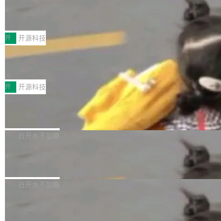
月。用户交了 10 美元，就能用 DeepSeek Flas
2026 ChinaJoy鸿蒙游戏增长臻享会举
架构的支持。NetBSD 11.0 是首个支持 64 位 R
办，鲸鸿动能系统呈现游戏行业解决方
h 随便写代码，按网友说法：「怎么使劲用也用
ISC-V 平台的稳定版本，涵盖一系列基于 StarFi
8月1日，2026 ChinaJoy期间，鸿蒙游戏增长臻
案
不完。」5T 来自免费额度，3T 来自 Go...
ve JH71XX 的设备，例如 VisionFive 2、PINE
享会在上海举办。鸿蒙生态的全场景智慧营销平
开
开源科技
64 STAR64，以及 QEMU。 增强了对 POSIX.1
台鲸鸿动能协同华为游戏中心，面向游戏行业开
-2024 和 C23 编程接口标准的兼容性。 compat
技嘉X3D系列再添新成员 B850 AORU
发者及生态伙伴，系统呈现了平台在游戏领域的
S ELITE X3D主板强化性能体验
_linux(8) 增强了对 Linux 系统调用的支持，包
完整能力版图——从IAP高价值用户的全周期经
面向AMD Ryzen X3D处理器玩家，技嘉X3D系
括 epoll（围绕 kqueue 实现）、POSIX 消息队
营、到IAA游戏的“买变一体”正循环、再到联运与
列主板阵容迎来新成员——B850 AORUS ELITE
开
开源科技
列、...
广告协同的全链路经营闭环，以及面向全球市场
X3D。作为面向主流高性能平台打造的全新主板
的出海增长布局。 华为终端云业务商业化销售负
Zadig v5.0 发布：AI 发布专员与 AI 审
产品，B850 AORUS ELITE X3D延续技嘉在X3
查专员上线
责人在开场致辞中表示，游戏开发者的核心诉求
D平台优化上的技术积累，旨在为游戏玩家带来
我们团队这几天最大的卡点不是 AI 写得不够
已不再是“多一个投放渠道”，而是一套能够持续
更稳定、更高效的装机选择。 B850 AORUS ELI
好，是 AI 写得太好了。 好到审查排期从两天的
白开水不加糖
驱动增长的体系。截至目前，搭载HarmonyOS
TE X3D基于AMD AM5平台打造，支持AMD Ry
活儿拖成了五天。PR 一堆起来没人敢合，发布
6的终端设备已突破7000万台，注册开发者数量
zen 9000/8000/7000系列处理器，并针对X3D
Dgraph v25.4.0 发布，具有图形后端的
窗口推了又推。好到合进 main 分支的代码，我
已突破 1100 万。随着鸿蒙生态汇聚越来越多的
原生 GraphQL 数据库
处理器特性进行平台级优化。其搭载X3D鸡血模
们自己都没看完。 这事不是个例。GitLab 调研
Dgraph 是一个水平可扩展的分布式 GraphQL
高质量游戏...
式2.0，可根据不同使用场景释放处理器潜力，
过 1528 名开发者，85% 说 AI 把瓶颈从写代码
数据库，有一个图形后端。作为一个原生的 Gra
白开水不加糖
帮助玩家在游戏与高负载应用中获得更充分的性
转移到了审代码。 写代码有人替你干了。但审代
phQL 数据库，它严格控制数据在磁盘上的排列
能表现。 在核心规格方面，B850 AO...
码、把关发版这两道关，还得靠人肉扛。 V5.0
竹知了：一个零依赖的单文件 HTML，
方式，以优化查询性能和吞吐量，减少集群中的
把儿时竹蝉玩具搬进浏览器
想让 AI 一起盯。
磁盘寻道和网络调用。 Dgraph v25.4.0 现已发
竹知了（zhuzhiliao）是那种小时候路边摊上几