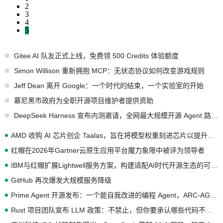
2
3
4
5
Gitee AI 队友正式上线，免费领 500 Credits 体验额度
Simon Willison 重新拥抱 MCP：无状态协议如何改变游戏规则
Jeff Dean 离开 Google：一个时代的结束，一个实验室的开始
慕尼黑市政府为全职开源项目维护者提供资助
DeepSeek Harness 宣布内测邀请，全网最大规模开源 Agent 路演现场诞生
AMD 收购 AI 芯片创企 Taalas，旨在将模型权重刻进芯片以提升推理性能
红帽在2026年Gartner云原生应用平台魔力象限中被评为领导者
IBM与红帽扩展Lightwell服务方案，构建适配AI时代开源生态的可信基础设施
GitHub 再次爆发大规模服务降级
Prime Agent 开源发布：一个能自我改进的编程 Agent，ARC-AGI 3 超越人类专家基线
Rust 项目团队宣布 LLM 政策：不禁止，但你要承认哪些代码不是你写的