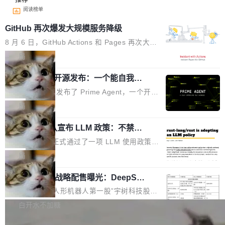
阅读榜单
GitHub 再次爆发大规模服务降级
8 月 6 日，GitHub Actions 和 Pages 再次大规
模服务降级，Actions 完全不可用超过 5 小时，
局
webhook 停发，连自托管 runner 也因调度层故
Prime Agent 开源发布：一个能自我改
障无法工作。Pages、Copilot code review、C
进的编程 Agent，ARC-AGI 3 超越人类
opilot coding agent 全部受影响。从检测到完全
Prime Intellect 发布了 Prime Agent，一个开源
专家基线
恢复，大约 12 小时。 这是 2026 年 8 月的第六
的编程 Agent Harness，核心设计围绕两个抽
局
起事故，其中四起与 AI/Copilot 服务相关。 Git
象：Recursive Language Model（RLM）和 C
Hub 员工 kdaigle 在 HN 讨论中贴出了一组数
Rust 项目团队宣布 LLM 政策：不禁
ontinual Harness。在 ARC-AGI 3 基准测试
止，但你要承认哪些代码不是你写的
据：2025 年全年 10 亿次 commit。现在，每周
上，Prime Agent + Opus 5 的组合达到了 95.
Rust 语言项目正式通过了一项 LLM 使用政策，
2.75 亿次，全年预计 140 亿次。GitHub...
5% RHAE Best@1，超过了 ARC 报告的人类专
覆盖 rust-lang/rust 单一仓库的代码贡献。这不
局
家基线 95.4%。 不是又一个 coding agent 包装
是项目级别的官方立场，目前由五个团队采纳，
器 Prime Agent 的架构和市面上大多数 coding
宇树科技 IPO 战略配售曝光：DeepSe
但它可能是主流开源项目中关于 AI 辅助贡献最
ek 获配 93.3 万股，锁定 36 个月
agent 有本质区别。大多数 agent harness 的设
细致的一份规则。 政策的核心只有一句话：LLM
8月6日晚间，“人形机器人第一股”宇树科技股份
计是基于早期模型的能力—...
可以用来分析、提炼、审阅、建议，但不能用来
有限公司披露IPO发行价格及战略配售结果，杭
白开水不加糖
创作。 具体来说，LLM 生成的代码可以提交，
州深度求索人工智能基础技术研究有限公司（De