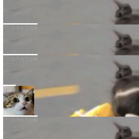
需确认、强制递归删除。17个小时后，运维人员
了一篇技术文章，详细拆解了三种让大模型在 G
语言理解能力，以及融合了高精度语音识别与深
发现异常并中止进程时，89TB数据已经没了。
PU 上跑得更省、更快的技术手段——KV cache
Pale Moon 34.3.2 发布，苍月浏览器
度语义理解能力，实现了语音识别能力的全面升
删掉的是AI游戏部门的全部开发文件，包括公司
量化、模型权重压缩、以及共享 KV cache 的完
级。 根据介绍，Hy ASR3.0preview 目标在于：
Pale Moon 34.3.2 现已发布，这是一个安全更
自研的多个文生3D和...
整性保护。效果是：吞吐量提升 41%，每 token
让语音识别不再只是听清，而是真正听懂。通过
新和少量网页兼容性修复版本。 Changes/fixe
白开水不加糖
成本降低 30%，精度不变。 FP8 省的不仅是显
先理解你的语境和意图，再把准确的文字直接给
s： 实现了URL.Parse()便捷功能 对浏览器内部
存 KV cache 是推理时最吃显...
到你。从“逐字转写、单点优化”演进为“理解语
PostgreSQL 18/19 新特性深度解读
函数添加了多项边界检查，以避免潜在的越界访
境、兼容场景、一键直出”。 Hy ASR 3.0 previe
问、下溢和溢出。（DiD） 修复了加载和解析内
演讲者分享了一个有趣的实践：面对 PG 18 已
w 不要求标准普通话，方言识别覆盖粤语、吴语
容提供的字体时出现的几个问题 为避免音频加
发布的 Release Notes，他利用 AI 工具（如 Co
白开水不加糖
等 10 大方言片区和 20 余个二级小片区。在开
载、处理和播放过程中可能出现的一系列错误，
pilot）对数千条 commit 日志进行自动分析，先
源评测集中，Hy ASR 3.0 preview 在多语种的
对音频采样频率设定了下限 采样率低于 8kHz
慕尼黑市政府为全职开源项目维护者提
让模型总结出三十余条潜在特性，再逐条要求生
WER（...
供资助
（通常被认为是 "telephone"/"walkie-talkie" 音
成详细解释和代码校验，最终筛选出对用户体感
"在过去大约 10 年的大部分时间里，libexpat 的
质的最低采样率）的音频格式将被拒绝 修复了 C
最强的若干项。对于尚未正式发版的 PG 19，则
维护工作一直与我的日常工作、家务、社交生活
局
SS 圆角虚线样式中可能存在的问题 如果表单中
通过拉取过去一年内（从 PG 18 Beta1 时间点
和休闲娱乐竞争时间。" 这是 libexpat 维护者 S
的图像元素不在同一个子树中，则它们将不再关
至今）的所有 commit，同样交由 AI 分析提炼。
Firefox 153.0.3 发布
ebastian Pipping 写在博客里的话。8 月 4 日，
联 加...
经过人工复核，准确度令人满意。这一方法也为
他宣布了一个新消息：从 2026 年 8 月 1 日起，
Firefox 153.0.3 现已发布，具体更新内容如
社区爱好者提供了高效跟踪新版本的思路。
他可以全职维护 libexpat 了，最长 6 个月。发
下： New Smart Window 包含多项增强功能：
白开水不加糖
工资的是慕尼黑市政府。 libexpat 是一个 C99
<ul> <li>现在建议列表会显示更多结果，方便用
编写的流式 XML 解析器，MIT 许可证。和 libx
Cloudflare Computer 开源：你的 Age
户查找历史记录和切换到已打开的标签页。（<a