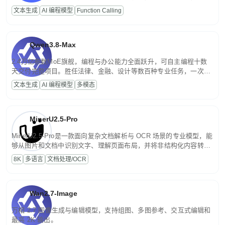
高并发、轻量化任务，适合日常对话、内容创作、基础 RAG、批量
文本生成
AI 编程模型
Function Calling
文案处理等普惠刚需场景。
Qwen3.8-Max
2.4万亿参数MoE旗舰，编程与办公能力全面跃升，可自主编程十数
天交付完整项目。胜任法律、金融、设计等数百种专业任务，一次对
话端到端交付生产级成果。原生视觉理解贯穿规划、执行与验证全流
文本生成
AI 编程模型
多模态
程，支持超长文档与长视频的深度语义解析。长程任务中自主规划与
闭环迭代，持续进化。
MinerU2.5-Pro
MinerU2.5-Pro是一款面向复杂文档解析与 OCR 场景的专业模型，能
够从图片和文档中识别文字、理解页面布局，并将非结构化内容转换
为便于存储、检索和二次处理的结构化结果。
8K
多语言
文档处理/OCR
Wan2.7-Image
万相 2.7 图像生成与编辑模型，支持组图、多图参考、交互式编辑和
最高 2K 输出。