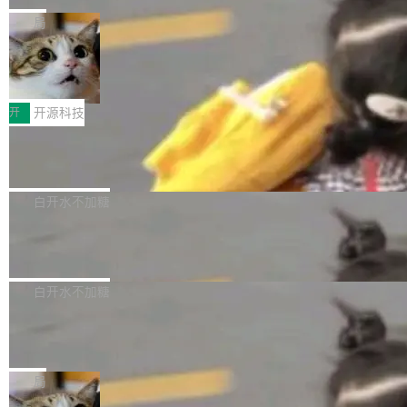
布，具体更新内容包括： feat(zero)：Zero 现
块钱的玩意儿——一根小竹签，一个竹筒，一头
局
支持 --security superflag（token=...;whitelist
系着涂了松香的线。甩起来，竹膜震动，发出“哇
=...），与 Alpha 版本的格式一致，并据此对其
30倍效率升级：解锁医学影像数据要素
——哇”的蝉鸣声。实物越来越难找了，有开发者
价值化的真实路径
管理 HTTP 端点进行授权。 <blockquote> <p>
把它做成了 Web 玩具，放在 zhuzhiliao.imsai.c
完成一例腹部CT影像标注，张医生过去需要约1
<span><strong>警告：</strong>&nbsp;Zero
c 上，并在 GitHub 开源。 玩法很简单：按住屏
20个小时。他必须在数百张连续影像上，一笔一
开
开源科技
的 admin ...
幕画圈，或者直接甩手机。页面会实时显示转速
笔勾画边界，一层一层识别肌肉组织。如今，使
（圈/秒），声音来自真实竹知了录音的 1.72 秒
Apache Dubbo-go v3.3.2 正式发布
用东软飞标医学影像标注平台，同样的工作缩短
采样，无缝循环。音频解码失败时，还有一套合
至4小时，效率提升30倍。 这组数字背后，改变
这个版本面向生产环境，重心在内核稳定性。我
成兜底——锯齿波振荡器模拟脉冲，并联带通共
的不只是速度，而是把医学影像转化为AI能力的
们彻底收敛了旧配置体系，扩展了 Triple 协议与
白开水不加糖
振峰模拟竹膜和筒腔共鸣。 技术细节上，物理引
路径真正打通了。 大型医院积累的影像数据规模
泛化调用能力，加强了应用级元数据和服务治
擎是绳系质点模型：重力、弹性绳（只拉不
庞大，但不能直接用于训练模型。器官、病灶和
Calibre 9.12 发布，功能强大的开源电
理，同时集中修了并发安全、资源泄漏和热路径
推）、空气阻力，1/240 秒定步长积...
子书工具
组织边界，必须由专业医生逐层识别、标记和校
性能问题。
Calibre 开源项目是 Calibre 官方出的电子书管
正，才能成为机器能理解的高质量数据。医学影
理工具。它可以查看，转换，编辑和分类所有主
白开水不加糖
像AI落地最昂贵的环节，不是算法，是专业医生
流格式的电子书。Calibre 是个跨平台软件，可
的时间。 张医生是某三甲医院放射科副主任医
SwiftUI 问世七年了，为什么开发者还
以在 Linux、Windows 和 macOS 上运行。 Cal
师，牵头一项腹部肌肉影像课题。他需要在数百
在骂它？
ibre 9.12 现已正式发布，此次更新内容如下：
Yakov Manshin 发了一期长达 40 分钟的 YouT
张CT影像上完成像素级精细分割，让系统"...
新功能 macOS：在 Connect/Share 按钮中添加
ube 视频，标题是"SwiftUI 七年后：一个平庸的
局
通过 AirDop 共享书籍的功能 Content server：
故事"。视频核心观点很简单：SwiftUI 发布七年