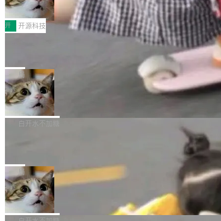
变体：Switchable...
性能、流畅双第一，三星Galaxy Z系列
那个创业公司。不同的是，这次它构建在 Cloudf
数据库，按名称寻址，复制到你自己的 S3 兼容
2026年7月的手机市场，由于存储等硬件成本暴
新折叠缺席
lare Workers 上——我花了九年时间搭建的平台
存储库里。节点之间只通过这个存储库协调——
增，手机厂商的日子也不好过啊，新机速度明显
开
开源科技
——并且深度集成了 AI。这基本上是我十年秘密
没有控制平面，没有共识协议。每个对象自带一
放缓，因此硝烟味淡了许多。新机参数规格除开
计划的顶峰。 十年前，Ken...
个小型数据库，应用天然按分片构建，单个数据
Zed 推出 DeltaDB，一个记录 commit
高价的三星折叠（三星Galaxy Z Fold8 Ultra / Z
之间所有操作的版本控制系统
库的竞争和爆炸半径问题在设计层面就被消除
Fold8 / Z Flip8）外，其余要么是中低端机器，
Zed 编辑器团队发布了新项目——DeltaDB，一
了。 闲置的 cell 会休眠到几乎不占资源。当 cel
例如iQOO Z11i、REDMI Note 17、REDMI No
个在 git commit 之间记录每一次编辑操作的版
局
l 迁移或唤醒时，新宿主从 S3 恢复 SQLite 数据
te 17 Pro、OPPO K15，要么是vivo X300 E这
本控制系统。目前处于 Early Access 阶段。 De
库继续执行。存储库是持久化的唯一真相...
样的次旗舰。 Galaxy Z Fold8 Ultra / Z Fold8 /
SpaceXAI 单季资本开支达 183 亿美元
ltaDB 的核心思路直接写在 landing page 最显
Z Flip8三款折叠屏新机均在7月22日发布，且全
眼的位置：「Software is made between com
根据风险投资人Tomer Tunguz 博客（VC 分
部搭载骁龙8 Elite Gen5 for Galaxy，它们本该
mits」——软件是在 commit 之间写出来的。git
析）披露的最新分析与第二季度业绩报告，Spac
白开水不加糖
是7月性...
只记录了你提交的最终状态，但真正的工作过程
eXAI在上个季度的总资本支出飙升至183.7亿美
Meta 发布终端编程 Agent“Muse Cod
——打字、删改、试错、agent 对话——都在 co
元。其中，绝大部分资金被直接用于 AI 领域，
e” 和 Muse Spark 1.2 模型
mmit 之间的空隙里丢失了。 DeltaDB 要做的就
金额高达158.3亿美元，这一单项投入已经逼近
Meta 今天发布了两款 AI 产品：Muse Code，
是把这段空隙补上。 回退到任何一次编辑：Delt
微软同期总资本开支的四成。 与亚马逊、Alpha
一个在终端里运行的编程 agent；Muse Spark
局
aDB 捕获 commit 之间的每一次操作，...
bet、微软以及 Meta 等传统科技巨头相比，Spa
1.2，驱动这个 agent 的新模型。一句话概括：
美团开源 LoHoSearch，用知识图谱校
ceXAI的资金消耗速度尤为引人瞩目。然而，支
你可以用 curl -fsSL https://dev.meta.ai/install.
准 AI 能力认知
撑庞大支出的资金来源却呈现出截然不同的面
sh | bash 安装一个能在大项目里自动规划、写
机器出题的前提，是让机器拥有全局视野。整个
貌。数据显示，微软和 Meta 主要依托充沛的经
代码、验证结果的 AI 终端工具。 据介绍，Muse
构建流程可以分为四个环节：建图 → 控制难度
白开水不加糖