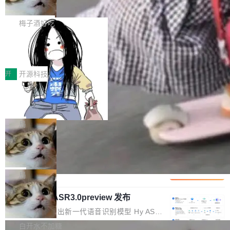
但对于金融、能源、医疗等对数据安全要求较...
字体可调、22 种语言、记忆搜索增强
Token花在哪里、算力是否被充分利用，以及持
不是一个人走。一同离开的还有 Sanjay Ghema
打开终端就能上岗的全中文编码智能体，这一轮
续增长的AI成本该如何优化。 深信服AI算力网关
wat（Google 员工编号 23，Jeff Dean 二十多
把「看得清、用母语、记得住」三件事一次补
梅子酒好吃
正是围绕这些实际问题，从Token治理和成本治
年的编程搭档，MapReduce 和 Bigtable 的共同
齐。 SolonCode 是什么 SolonCode 是杭州无
理两个方面，让用户的每一份算力都看得清、管
作者）、Quoc Le（Google 大脑核心成员，Se
让“代码语义理解”深度释放AI Coding
耳科技研发的企业级终端编码智能体——一位全
得住、用得稳、省得下、更安全！ 一、从现在开
价值潜能：华为云码道（CodeArts）
q2Seq 和 DocAI 的共同发明人）以及 Oriol Vin
中文驱动的数字员工，自主理解需求、规划步
一、代码仓深度理解技术的作用与价值 在软件工
始，Token使用一目...
代码仓技术解析
yals（Gemini 联合负责人，AlphaSta...
骤、编写代码。不挑模型、不挑平台，curl 一行
程实践中，代码仓是企业核心知识资产的主要载
开
开源科技
装完即用。 开源地址：Gitee · GitCode · GitHu
体。企业级代码仓库通常包含数十万乃至数百万
一条“删库”命令跑 17 小时，算法工程
b 安装 支持 Java 8+（8~26）、macOS / Linu
个文件，其规模远超单次模型调用可承载的上下
师删光 89TB 数据只为干私活
x / Windows / Harmony PC。 # macOS / Linu
文窗口。随着项目规模的持续扩张与代码历史的
最高人民检察院8月4日公布了一起案件：北京一
x / Harmony PC curl -fsSL https://solon.noea
不断累积，代码仓中的模块关系、接口契约、业
名90后算法工程师王某，为了给自己接的私活腾
局
r.org/solon...
务逻辑等关键信息往往分散于数十乃至数百个文
服务器空间，删光了公司AI游戏部门的全部核心
Cloudflare 分享推理优化实践：KV ca
件之中，形成高度复杂的知识关联网络。传统的
数据。 王某2024年1月入职东城区某科技公司AI
che 量化 + 权重压缩，吞吐量提升 4
代码检索手段（如关键词匹配、目录遍历）仅能
短剧部门，有互联网大厂背景。在公司内部架构
Kimi 和 GLM 是当前最强的大模型系列之一，但
1%，成本降 30%
在语法层面完成文本定位，难以触及代码的语义
调整期间，部门三次通知全员将数据从A集群迁
它们有一个共同的问题：太吃显存了。月之暗面
局
内涵与结构关联，导致开发者使用代码智能体在
移到B集群，王某都回复了"收到"。 他没有迁移
的 Kimi K 系列和智谱的 GLM 都是长上下文、M
理解大规模代码仓时面临显著"代码仓理解"瓶
数据。2024年9月3日下午4点，他使用此前登录
腾讯混元 Hy ASR3.0preview 发布
oE 架构的大模型，好用到让人上瘾，但 GPU 显
颈。 代码仓深度理解服务（以下简称" CodeBas
的账号密码进入A集群，输入了一条被程序员圈
存永远不够用。 Cloudflare 的 Workers AI 团队
腾讯混元正式推出新一代语音识别模型 Hy ASR
e深度理解服务"）是华为云码道（CodeA...
称为"删库跑路"的命令——最高管理员权限、无
一直在跑这些模型的推理。他们在官方博客上发
3.0preview。基于最新一代大语言模型 Hy3 的
白开水不加糖