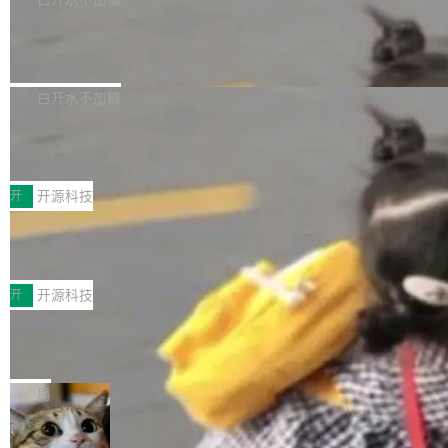
营现金流来覆盖资本开支，其资本支出覆盖率分
Code 是 Meta 的编程 agent 产品。它和市场上
→ 质量把关 → 数据概览。
别达到155% 和106%;而SpaceXAI的经营现金
已有的终端编程 agent 在设计理念上有几个明显
腾讯开源 UCL-MPComm 通信库
流仅能覆盖资本开支的12...
的差异点。 异步后台 agent：Muse Code 有一
腾讯网平团队宣布开源了 UCL-MPComm 通信
个主 agent 循环，外加一组后台 agent。这些后
库，并将作为transport接入Mooncake TENT。
白开水不加糖
台 agent...
该通信库针对AI Memory池化场景的数据传输需
CoStrict入选工信部2025人工智能应用
求进行了深度优化，能够实现数据中心内大规模
典型案例
计算节点间多种内存类型的高性能通信。 UCL-
近日，工信部科技司公示《2025人工智能应用典
MPComm将作为一种传输引擎接入Mooncake T
型案例入选名单》，深信服“面向企业研发场景的
开
开源科技
ENT，实现零拷贝传输性能提升30%、非零拷贝
开源 AI 编程平台 CoStrict 应用”凭借卓越的技术
传输性能最高提升5倍。UCL-MPComm底层基
深信服AI算力网关入选工信部人工智能
创新与落地成效成功入选。 全链路私有化部署，
应用典型案例！
于自研UCL-Engine通信引擎，后续腾讯网平将
助力企业AI研发安全落地 当前，越来越多企业已
前不久，工业和信息化部正式发布《2025年人工
持续开源更多基于UCL-Engine的高性能通信组
经开始引入 AI Coding 工具，通过调用公有云模
智能应用典型案例名单》，集中展示人工智能在
开
开源科技
件。 腾讯网平团队在UCL-MPComm中实现了一
型或企业内部部署模型提升研发效率。但随着 AI
各领域的应用成果，覆盖技术底座、行业赋能、
个独立于业务线程的全局通信引擎（Engine），
Coding 从个人辅助工具逐步走向团队级、组织
Jeff Dean 离开 Google：一个时代的结
产品应用、支撑保障、专题等五大方向。深信服
并实...
束，一个实验室的开始
级应用，企业在规模化落地过程中，对安全性、
AI算力网关（AI创新平台）成功入选！ 随着各行
Google 员工编号 20。MapReduce 作者之一。
可控性和代码质量提出了更高要求。 首先是数据
各业的Agent走向规模化建设，算力构成形态逐
Bigtable 作者之一。TensorFlow 的作者之一。
局
安全与合规要求。对于大多数普通研发场景，公
渐丰富，用户关注的重点也在发生变化：不只是
Gemini 的架构师。Google 首席科学家。 Jeff D
有云模型能够满足快速试用和效率提升的需求。
让AI用起来，还要进一步看清混合算力时代下，
🔥 SolonCode v2026.8.4 发布：界面
ean 在 Google 工作了 27 年后，宣布离职。 他