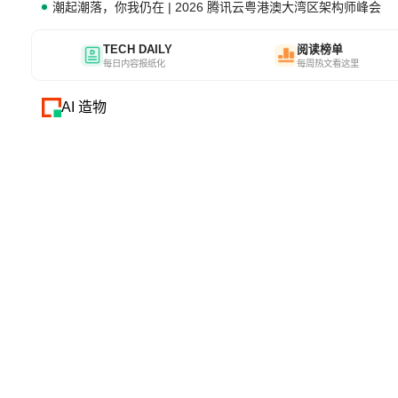
潮起潮落，你我仍在 | 2026 腾讯云粤港澳大湾区架构师峰会
TECH DAILY
阅读榜单
每日内容报纸化
每周热文看这里
AI 造物