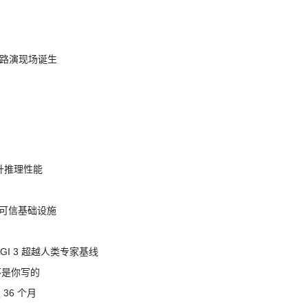
nt 路演现场诞生
提升推理性能
态的可信基础设施
AGI 3 超越人类专家基线
不是你写的
 36 个月