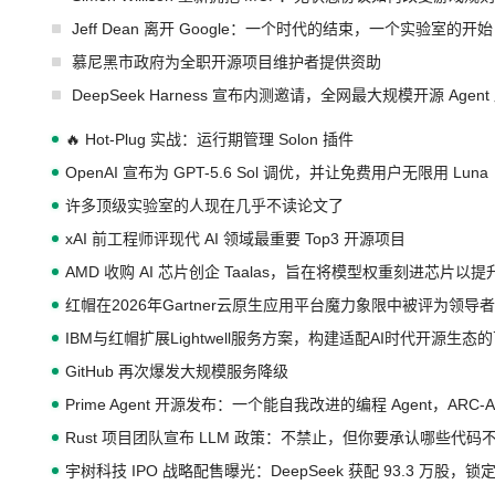
Jeff Dean 离开 Google：一个时代的结束，一个实验室的开始
慕尼黑市政府为全职开源项目维护者提供资助
DeepSeek Harness 宣布内测邀请，全网最大规模开源 Age
🔥 Hot-Plug 实战：运行期管理 Solon 插件
OpenAI 宣布为 GPT-5.6 Sol 调优，并让免费用户无限用 Luna
许多顶级实验室的人现在几乎不读论文了
xAI 前工程师评现代 AI 领域最重要 Top3 开源项目
AMD 收购 AI 芯片创企 Taalas，旨在将模型权重刻进芯片以
红帽在2026年Gartner云原生应用平台魔力象限中被评为领导者
IBM与红帽扩展Lightwell服务方案，构建适配AI时代开源生
GitHub 再次爆发大规模服务降级
Prime Agent 开源发布：一个能自我改进的编程 Agent，ARC-
Rust 项目团队宣布 LLM 政策：不禁止，但你要承认哪些代码
宇树科技 IPO 战略配售曝光：DeepSeek 获配 93.3 万股，锁定