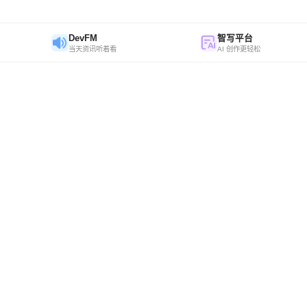
DevFM
智写平台
当天资讯听着看
AI 创作更轻松