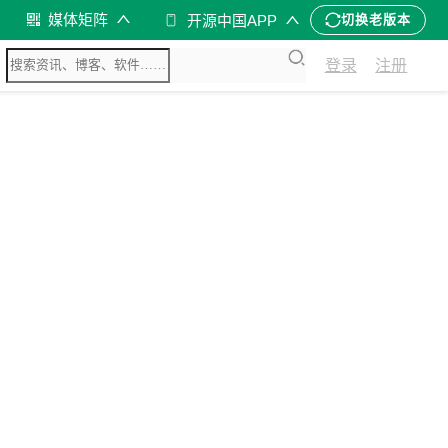
媒体矩阵
开源中国APP
切换老版本
登录
注册