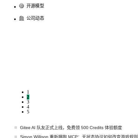
开源模型
公司动态
1
2
3
4
5
Gitee AI 队友正式上线，免费领 500 Credits 体验额度
Simon Willison 重新拥抱 MCP：无状态协议如何改变游戏规则