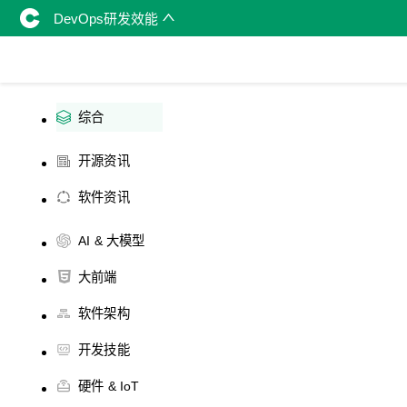
DevOps研发效能
综合
开源资讯
软件资讯
AI & 大模型
大前端
软件架构
开发技能
硬件 & IoT