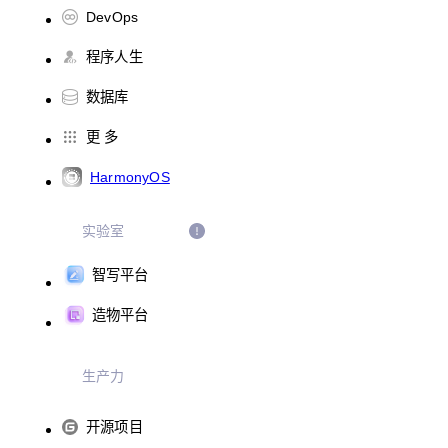
DevOps
程序人生
数据库
更 多
HarmonyOS
实验室
智写平台
造物平台
生产力
开源项目