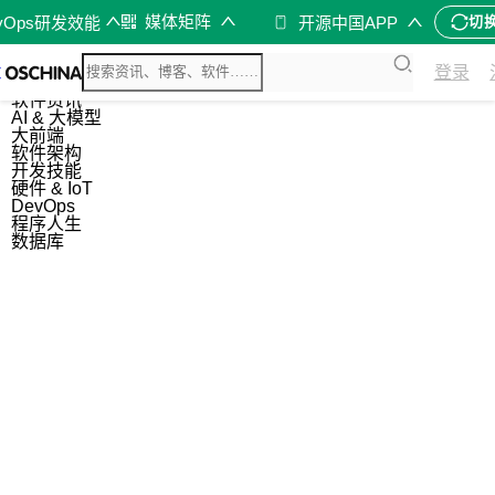
媒体矩阵
vOps研发效能
开源中国APP
切
综合
登录
开源资讯
软件资讯
AI & 大模型
大前端
软件架构
开发技能
硬件 & IoT
DevOps
程序人生
数据库