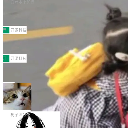
库，并将作为transport接入Mooncake TENT。
白开水不加糖
台 agent...
该通信库针对AI Memory池化场景的数据传输需
CoStrict入选工信部2025人工智能应用
求进行了深度优化，能够实现数据中心内大规模
典型案例
计算节点间多种内存类型的高性能通信。 UCL-
近日，工信部科技司公示《2025人工智能应用典
MPComm将作为一种传输引擎接入Mooncake T
型案例入选名单》，深信服“面向企业研发场景的
开
开源科技
ENT，实现零拷贝传输性能提升30%、非零拷贝
开源 AI 编程平台 CoStrict 应用”凭借卓越的技术
传输性能最高提升5倍。UCL-MPComm底层基
深信服AI算力网关入选工信部人工智能
创新与落地成效成功入选。 全链路私有化部署，
应用典型案例！
于自研UCL-Engine通信引擎，后续腾讯网平将
助力企业AI研发安全落地 当前，越来越多企业已
前不久，工业和信息化部正式发布《2025年人工
持续开源更多基于UCL-Engine的高性能通信组
经开始引入 AI Coding 工具，通过调用公有云模
智能应用典型案例名单》，集中展示人工智能在
开
开源科技
件。 腾讯网平团队在UCL-MPComm中实现了一
型或企业内部部署模型提升研发效率。但随着 AI
各领域的应用成果，覆盖技术底座、行业赋能、
个独立于业务线程的全局通信引擎（Engine），
Coding 从个人辅助工具逐步走向团队级、组织
Jeff Dean 离开 Google：一个时代的结
产品应用、支撑保障、专题等五大方向。深信服
并实...
束，一个实验室的开始
级应用，企业在规模化落地过程中，对安全性、
AI算力网关（AI创新平台）成功入选！ 随着各行
Google 员工编号 20。MapReduce 作者之一。
可控性和代码质量提出了更高要求。 首先是数据
各业的Agent走向规模化建设，算力构成形态逐
Bigtable 作者之一。TensorFlow 的作者之一。
局
安全与合规要求。对于大多数普通研发场景，公
渐丰富，用户关注的重点也在发生变化：不只是
Gemini 的架构师。Google 首席科学家。 Jeff D
有云模型能够满足快速试用和效率提升的需求。
让AI用起来，还要进一步看清混合算力时代下，
🔥 SolonCode v2026.8.4 发布：界面
ean 在 Google 工作了 27 年后，宣布离职。 他
但对于金融、能源、医疗等对数据安全要求较...
字体可调、22 种语言、记忆搜索增强
Token花在哪里、算力是否被充分利用，以及持
不是一个人走。一同离开的还有 Sanjay Ghema
打开终端就能上岗的全中文编码智能体，这一轮
续增长的AI成本该如何优化。 深信服AI算力网关
wat（Google 员工编号 23，Jeff Dean 二十多
把「看得清、用母语、记得住」三件事一次补
梅子酒好吃
正是围绕这些实际问题，从Token治理和成本治
年的编程搭档，MapReduce 和 Bigtable 的共同
齐。 SolonCode 是什么 SolonCode 是杭州无
理两个方面，让用户的每一份算力都看得清、管
作者）、Quoc Le（Google 大脑核心成员，Se
让“代码语义理解”深度释放AI Coding
耳科技研发的企业级终端编码智能体——一位全