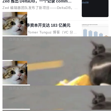
个小型数据库，应用天然按分片构建，单个数据
Zed 推出 DeltaDB，一个记录 commit
高价的三星折叠（三星Galaxy Z Fold8 Ultra / Z
之间所有操作的版本控制系统
库的竞争和爆炸半径问题在设计层面就被消除
Fold8 / Z Flip8）外，其余要么是中低端机器，
Zed 编辑器团队发布了新项目——DeltaDB，一
了。 闲置的 cell 会休眠到几乎不占资源。当 cel
例如iQOO Z11i、REDMI Note 17、REDMI No
个在 git commit 之间记录每一次编辑操作的版
局
l 迁移或唤醒时，新宿主从 S3 恢复 SQLite 数据
te 17 Pro、OPPO K15，要么是vivo X300 E这
本控制系统。目前处于 Early Access 阶段。 De
库继续执行。存储库是持久化的唯一真相...
样的次旗舰。 Galaxy Z Fold8 Ultra / Z Fold8 /
SpaceXAI 单季资本开支达 183 亿美元
ltaDB 的核心思路直接写在 landing page 最显
Z Flip8三款折叠屏新机均在7月22日发布，且全
眼的位置：「Software is made between com
根据风险投资人Tomer Tunguz 博客（VC 分
部搭载骁龙8 Elite Gen5 for Galaxy，它们本该
mits」——软件是在 commit 之间写出来的。git
析）披露的最新分析与第二季度业绩报告，Spac
白开水不加糖
是7月性...
只记录了你提交的最终状态，但真正的工作过程
eXAI在上个季度的总资本支出飙升至183.7亿美
——打字、删改、试错、agent 对话——都在 co
Meta 发布终端编程 Agent“Muse Cod
元。其中，绝大部分资金被直接用于 AI 领域，
e” 和 Muse Spark 1.2 模型
mmit 之间的空隙里丢失了。 DeltaDB 要做的就
金额高达158.3亿美元，这一单项投入已经逼近
Meta 今天发布了两款 AI 产品：Muse Code，
是把这段空隙补上。 回退到任何一次编辑：Delt
微软同期总资本开支的四成。 与亚马逊、Alpha
一个在终端里运行的编程 agent；Muse Spark
局
aDB 捕获 commit 之间的每一次操作，...
bet、微软以及 Meta 等传统科技巨头相比，Spa
1.2，驱动这个 agent 的新模型。一句话概括：
ceXAI的资金消耗速度尤为引人瞩目。然而，支
美团开源 LoHoSearch，用知识图谱校
你可以用 curl -fsSL https://dev.meta.ai/install.
准 AI 能力认知
撑庞大支出的资金来源却呈现出截然不同的面
sh | bash 安装一个能在大项目里自动规划、写
机器出题的前提，是让机器拥有全局视野。整个
貌。数据显示，微软和 Meta 主要依托充沛的经
代码、验证结果的 AI 终端工具。 据介绍，Muse
构建流程可以分为四个环节：建图 → 控制难度
白开水不加糖
营现金流来覆盖资本开支，其资本支出覆盖率分
Code 是 Meta 的编程 agent 产品。它和市场上
→ 质量把关 → 数据概览。
别达到155% 和106%;而SpaceXAI的经营现金
腾讯开源 UCL-MPComm 通信库
已有的终端编程 agent 在设计理念上有几个明显
流仅能覆盖资本开支的12...
的差异点。 异步后台 agent：Muse Code 有一
腾讯网平团队宣布开源了 UCL-MPComm 通信
个主 agent 循环，外加一组后台 agent。这些后