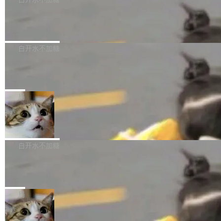
成本降低 30%，精度不变。 FP8 省的不仅是显
先理解你的语境和意图，再把准确的文字直接给
s： 实现了URL.Parse()便捷功能 对浏览器内部
存 KV cache 是推理时最吃显...
到你。从“逐字转写、单点优化”演进为“理解语
PostgreSQL 18/19 新特性深度解读
函数添加了多项边界检查，以避免潜在的越界访
境、兼容场景、一键直出”。 Hy ASR 3.0 previe
问、下溢和溢出。（DiD） 修复了加载和解析内
演讲者分享了一个有趣的实践：面对 PG 18 已
w 不要求标准普通话，方言识别覆盖粤语、吴语
容提供的字体时出现的几个问题 为避免音频加
发布的 Release Notes，他利用 AI 工具（如 Co
白开水不加糖
等 10 大方言片区和 20 余个二级小片区。在开
载、处理和播放过程中可能出现的一系列错误，
pilot）对数千条 commit 日志进行自动分析，先
源评测集中，Hy ASR 3.0 preview 在多语种的
对音频采样频率设定了下限 采样率低于 8kHz
慕尼黑市政府为全职开源项目维护者提
让模型总结出三十余条潜在特性，再逐条要求生
WER（...
供资助
（通常被认为是 "telephone"/"walkie-talkie" 音
成详细解释和代码校验，最终筛选出对用户体感
"在过去大约 10 年的大部分时间里，libexpat 的
质的最低采样率）的音频格式将被拒绝 修复了 C
最强的若干项。对于尚未正式发版的 PG 19，则
维护工作一直与我的日常工作、家务、社交生活
局
SS 圆角虚线样式中可能存在的问题 如果表单中
通过拉取过去一年内（从 PG 18 Beta1 时间点
和休闲娱乐竞争时间。" 这是 libexpat 维护者 S
的图像元素不在同一个子树中，则它们将不再关
至今）的所有 commit，同样交由 AI 分析提炼。
Firefox 153.0.3 发布
ebastian Pipping 写在博客里的话。8 月 4 日，
联 加...
经过人工复核，准确度令人满意。这一方法也为
他宣布了一个新消息：从 2026 年 8 月 1 日起，
Firefox 153.0.3 现已发布，具体更新内容如
社区爱好者提供了高效跟踪新版本的思路。
他可以全职维护 libexpat 了，最长 6 个月。发
下： New Smart Window 包含多项增强功能：
白开水不加糖
工资的是慕尼黑市政府。 libexpat 是一个 C99
<ul> <li>现在建议列表会显示更多结果，方便用
编写的流式 XML 解析器，MIT 许可证。和 libx
Cloudflare Computer 开源：你的 Age
户查找历史记录和切换到已打开的标签页。（<a
nt 需要一台电脑，而不是一个容器
ml2 一样，它是世界上使用最广泛的 XML 解析
href="https://bugzilla.mozilla.org/show_bug.c
Cloudflare 开源了名为 @cloudflare/computer
库之一。你的操作系统、浏览器、无数的基础设
gi?id=2019042">Bug&nbsp;2019042</a>）</l
的 npm 包。项目的核心论点是：容器不适合 Ag
局
施软件，很可能都在用它。而过去十年，维护它
i> <li>现在，助手可以直接使用 Exa 的网络搜索
ent 计算。真正适合的，是 Isolate。 Cloudflare
的人一直在用业余...
结果回答问题，而无需将问题转交给搜索引擎。
OpenAI 公开邮件和聊天记录回应苹果
工程师在这件事上没什么可谦虚的——他们用 W