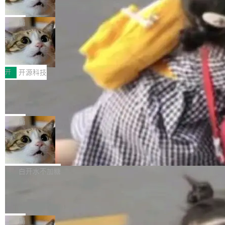
诉讼，称“Apple is getting this wron
（<a href="https://bugzilla.mozilla.org/show_
orkers 跑了十年 Isolate。用 CEO Matthew Pri
上个月，苹果一纸诉状把 OpenAI 告上法庭，指
g”
bug.cgi?id=204...
nce 的话说：「我们一生都在用 Isolate 运行代
控其挖角苹果前员工并窃取商业秘密。苹果的诉
局
码，而 AI Agent 不需要容器，它们需要的是 Iso
状把 OpenAI 描述成一个系统性地从前东家挖
late。」 容器为什么不合适 容器的问题在于启动
HUAWEI MatePad Edge上架WorkBu
人、套取机密信息的对手。 OpenAI 没发律师
ddy鸿蒙PC版，说话就能干活的AI办公
和销毁都太重了。一个 Agent 要执行的任务可能
函，也没选择庭外沉默。它在官网贴了一篇博
全能AI工作台WorkBuddy鸿蒙PC版上架HUAWE
搭子
只需要几毫秒的 CPU 时间，但容器从冷启动到
文，标题只有六个字：Apple is getting this wro
I MatePad Edge应用市场，直接下载即可使
开
开源科技
就绪要花数秒。如果未来有十...
ng。 然后，它把邮件往来和 iMessage 聊天记
用，与鸿蒙电脑上的体验一致。值得一提的是，
FFmpeg 9.0 发布：代号“Lei”，以此纪
录全贴了出来。 他发错人了 苹果外部律师 Gabr
这是目前市面上唯一支持平板接入WorkBuddy P
念中国开发者雷霄骅
iel Gross 来自 Weil 律所，2 月 23 日下午 5:53
C版的产品，搭载“人机双写”重磅功能——你写
全球知名开源多媒体框架 FFmpeg 今天正式发
给 OpenAI 总法律顾问 Che Chang 发了封邮
你的，AI写AI的，同屏协作互不干扰。一句话让
布了 9.0 版本。这个版本除了带来新一代音视频
局
件，附了一封长信，要求 OpenAI 配合调查前苹
AI帮你干活，现在开启全新体验！ 温馨提示：
处理能力和硬件加速支持之外，还有一个特殊之
果员工带走机密信...
亚马逊成本失控：AI 写代码烧掉 1215
体验WorkBuddy鸿蒙PC版前，请将 HUAWEI M
处：FFmpeg 9.0 的代号是“Lei”。 这个名字，
万元，超预算 860%
atePad Edge 升级至 HarmonyOS 6.1.0.135S
来自中国开发者雷霄骅（Lei Xiaohua）。 对于
外媒近日曝光了亚马逊的多份内部报告显示，AI
P9 patch03及以上版本。 *升级路径：设置 > 搜
很多中国音视频开发者而言，这个名字并不陌
导致公司在多个项目上超支。《金融时报》报道
白开水不加糖
索“软件更新” > 检查更新，即可搜索新版本，下
生。十年前，他通过大量中文技术文章、源码分
称，仅一个项目的成本超支就高达 180 万美元
载安装完成升级即可。 没有...
析和开源示例，让一代开发者第一次真正理解 F
Hugging Face CEO 发声：中国正在开
（约合人民币 1215 万元）。 具体来说，一名工
源模型上碾压我们
Fmpeg，也成为很多人进入音视频开发领域的
程师借助 Anthropic 旗下 Claude Sonnet 模型
"他们正在开源模型上碾压我们。" Hugging Fac
“启蒙老师”。 而今年，恰好是雷霄骅离世十周
编写程序，目标是完成电商平台作者信息与商品
e CEO Clément Delangue 在 CNBC 的采访里
局