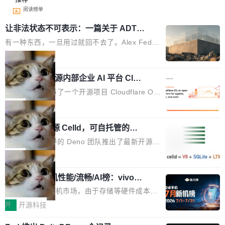
阅读榜单
让非法状态不可表示：一篇关于 ADT
的帖子在 Reddit 火了
有一种东西，一旦用过就回不去了。Alex Fedos
eev 管它叫"软件设计的基石"。 他说的东西不新
局
鲜——代数数据类型（ADT），尤其是和类型
Cloudflare 开源内部企业 AI 平台 Clou
（sum type）。但他说清楚了一件事：这不是类
dflare OS
型系统的学术体操，是日常编码的思维方式。 文
Cloudflare 发布了一个开源项目 Cloudflare O
章从一个简单的例子切入。一个网站的深色主题
S。如果你只看官方博客，你会觉得这是又一
局
设置，如果用布尔值 + 可空字段来表示——bool
个"AI 知识库 + 聊天机器人"——每个大厂都在
ean 表示是否可切换，nullable 的默认模式、浅
Deno 团队开源 Celld，可自托管的分
做，没什么新鲜的。 但 Kenton Varda 在 Twitte
布式 Durable Objects
色方案、深色方案——会产生大量无意义的组
r 上把事情说清楚了： 今天我们发布了 Cloudfla
Ryan Dahl 领导的 Deno 团队推出了最新开源项
合。方案缺了、配置冲突了、全 null 了。要知道
re OS，一个带连接器的聊天机器人，跟其他所
目 Celld，一个能在自己机器上运行 Cloudflare
局
哪些组合有效，作者说，你得靠"文档、校验、或
有科技公司做的一样。只不过，实际上它不一
Workers 和 Durable Objects 的守护进程。 设
者部落知识"。 换个写法。Rust 的 enum，两个
样。这是 Sandstorm.io 的重制版，我十年前的
鲁大师7月新机性能/流畅/AI榜：vivo夺
计思路很直接：每个对象是一个独立的 SQLite
变体：Switchable...
性能、流畅双第一，三星Galaxy Z系列
那个创业公司。不同的是，这次它构建在 Cloudf
数据库，按名称寻址，复制到你自己的 S3 兼容
2026年7月的手机市场，由于存储等硬件成本暴
新折叠缺席
lare Workers 上——我花了九年时间搭建的平台
存储库里。节点之间只通过这个存储库协调——
增，手机厂商的日子也不好过啊，新机速度明显
开
开源科技
——并且深度集成了 AI。这基本上是我十年秘密
没有控制平面，没有共识协议。每个对象自带一
放缓，因此硝烟味淡了许多。新机参数规格除开
计划的顶峰。 十年前，Ken...