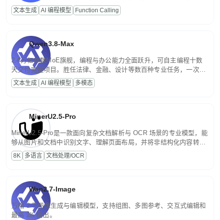
高并发、轻量化任务，适合日常对话、内容创作、基础 RAG、批量
文本生成
AI 编程模型
Function Calling
文案处理等普惠刚需场景。
Qwen3.8-Max
2.4万亿参数MoE旗舰，编程与办公能力全面跃升，可自主编程十数
天交付完整项目。胜任法律、金融、设计等数百种专业任务，一次对
话端到端交付生产级成果。原生视觉理解贯穿规划、执行与验证全流
文本生成
AI 编程模型
多模态
程，支持超长文档与长视频的深度语义解析。长程任务中自主规划与
闭环迭代，持续进化。
MinerU2.5-Pro
MinerU2.5-Pro是一款面向复杂文档解析与 OCR 场景的专业模型，能
够从图片和文档中识别文字、理解页面布局，并将非结构化内容转换
为便于存储、检索和二次处理的结构化结果。
8K
多语言
文档处理/OCR
Wan2.7-Image
万相 2.7 图像生成与编辑模型，支持组图、多图参考、交互式编辑和
最高 2K 输出。