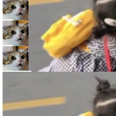
年。FFmpeg 社区最终选择用一个大版本的名
列表的数据匹配 —— 一项常规的数据处理任
没有拐弯抹角。他说中国正在赢得 AI 竞赛，而
字，留下了这份纪念。 雷霄骅曾是中国传媒大学
务，最终却产生了 180 万美元的账单，实际支出
当 AI agent 把源码变成了最好的扩展系
且按目前的速度，中国 AI 工具预计在今年底或
数字电视技术方向的博士生，长期从事视频、音
统，开发者工具必须开源
超出原定预算 860%。 更令人意外的是，该项目
2027 年就能追上美国前沿实验室的水平。 Dela
五年前，David Crawshaw 问过很多软件工程师
频技...
最终并未成功落地，而高额算力消耗持续运行长
ngue 把原因归结为一件事：开放协作。中国的
一个问题：你写过什么给自己用的程序？答案几
局
达 5 个月，公司直到财务对账时才察觉异常。这
AI 开发者在一个共享和协作的生态里加速迭代，
乎都是没有。工程师们整天用别人写的程序写程
意味着一个无人看管的 AI 程序，在近半年时间
而美国模型厂商在"闭门造车"。他的原话是 "buil
DeepSeek Harness 宣布内测邀请，全
序给别人用。偶尔有人自己写个博客系统、智能
里日夜不停地"烧钱"。 复盘显示，...
网最大规模开源 Agent 路演现场诞生
ding in silos"——各自为战，互不通气。 这个判
家居控制、家庭实验室，都算稀奇事。 Crawsh
一条内测招募帖，发出去的时候大概没人想到它
断从他嘴里说出来分量不同。Hugging Face 是
aw 是 Shelley 的作者，一个开源 AI coding age
会变成一场开源 Agent 生态的路演。 8月1日，
局
全球最大的开源 AI 平台，上面跑着上百万个模
nt。他最近在博客上写了一篇文章，核心论点很
DeepSeek Harness 团队负责人崔添翼（tiany
型。谁在开源赛道上领先，...
简单：开发者工具必须开源。 理由不是传统的自
商汤 SenseNova U1.5-Lite-Preview
i）在 X 上发帖： 「如果你是 Agent Harness 相
开源
由软件情怀，而是一个跟 AI agent 直接相关的
关开源项目的开发者，希望参加 DeepSeek Har
商汤科技宣布面向社区开源轻量级统一多模态模
技术判断。 两行 prompt 就能个性化任何软件 C
ness 的内测，可以回复或私信联系我。请附上
型的预览版本 SenseNova U1.5-Lite-Preview。
白开水不加糖
rawshaw 给出了两个 prompt。 第一个： "下载
GitHub id 以及开源代表作。」 DeepSeek 曾在
公告称，SenseNova U1.5-Lite-Preview并非简
某个软件的源码，在本地构建。修改 agent ...
官方招聘信息中写过一条简洁有力的公式：Mod
单的模型规模升级，而是基于 SenseNova U1
el + Harness = Agent。模型负责理解和推理，
的一次系统性迭代，不仅在同一架构中贯通视觉
Harness 负责把能力落到真实环境中——调用工
理解、推理、生成与编辑，还仅以 8B-MoT 的轻
具、读写文件、管理上下文、处理错误、完成闭
量大小，将能力推进到4K、更精细的真实质感、
环。崔添翼招人的标...
更复杂的视觉控制和可持续迭代编辑。 相比 U