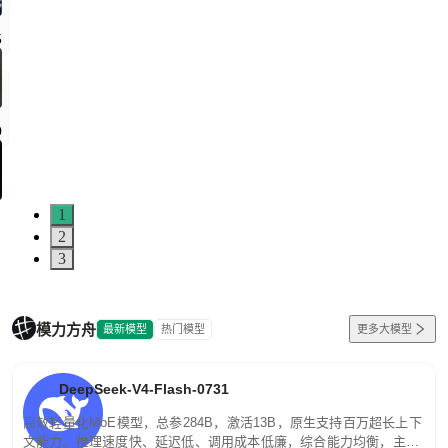
1
2
3
模力方舟
最新模型
热门模型
更多大模型
DeepSeek-V4-Flash-0731
高效轻量化MoE模型，总参284B，激活13B，原生支持百万超长上下
文能力。推理速度快、延迟低、调用成本低廉，综合能力均衡，主打