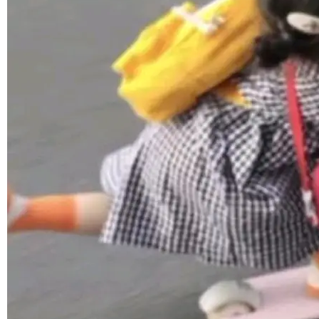
1，U1.5-Lite-Preview 在以下方向上带来了显著
提升： 原生支持4K图像生成； 更精细的局部纹
©OSCHINA(OSChina.NET)
京ICP备2025119063号
理、细节与真实世界质感； 更准确的中英文文字
生成与复杂版式组织； 更稳定的图...