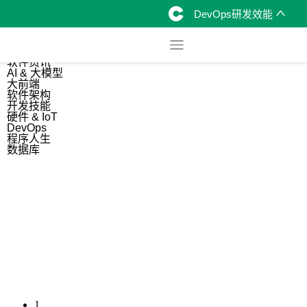
DevOps研发效能
综合
开源资讯
软件资讯
AI & 大模型
大前端
软件架构
开发技能
硬件 & IoT
DevOps
程序人生
数据库
1