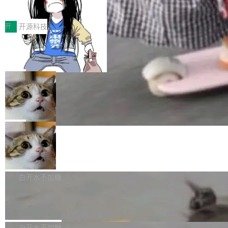
得住、用得稳、省得下、更安全！ 一、从现在开
价值潜能：华为云码道（CodeArts）
q2Seq 和 DocAI 的共同发明人）以及 Oriol Vin
中文驱动的数字员工，自主理解需求、规划步
一、代码仓深度理解技术的作用与价值 在软件工
始，Token使用一目...
代码仓技术解析
yals（Gemini 联合负责人，AlphaSta...
骤、编写代码。不挑模型、不挑平台，curl 一行
程实践中，代码仓是企业核心知识资产的主要载
开
开源科技
装完即用。 开源地址：Gitee · GitCode · GitHu
体。企业级代码仓库通常包含数十万乃至数百万
b 安装 支持 Java 8+（8~26）、macOS / Linu
一条“删库”命令跑 17 小时，算法工程
个文件，其规模远超单次模型调用可承载的上下
师删光 89TB 数据只为干私活
x / Windows / Harmony PC。 # macOS / Linu
文窗口。随着项目规模的持续扩张与代码历史的
最高人民检察院8月4日公布了一起案件：北京一
x / Harmony PC curl -fsSL https://solon.noea
不断累积，代码仓中的模块关系、接口契约、业
名90后算法工程师王某，为了给自己接的私活腾
局
r.org/solon...
务逻辑等关键信息往往分散于数十乃至数百个文
服务器空间，删光了公司AI游戏部门的全部核心
件之中，形成高度复杂的知识关联网络。传统的
Cloudflare 分享推理优化实践：KV ca
数据。 王某2024年1月入职东城区某科技公司AI
che 量化 + 权重压缩，吞吐量提升 4
代码检索手段（如关键词匹配、目录遍历）仅能
短剧部门，有互联网大厂背景。在公司内部架构
Kimi 和 GLM 是当前最强的大模型系列之一，但
1%，成本降 30%
在语法层面完成文本定位，难以触及代码的语义
调整期间，部门三次通知全员将数据从A集群迁
它们有一个共同的问题：太吃显存了。月之暗面
局
内涵与结构关联，导致开发者使用代码智能体在
移到B集群，王某都回复了"收到"。 他没有迁移
的 Kimi K 系列和智谱的 GLM 都是长上下文、M
理解大规模代码仓时面临显著"代码仓理解"瓶
腾讯混元 Hy ASR3.0preview 发布
数据。2024年9月3日下午4点，他使用此前登录
oE 架构的大模型，好用到让人上瘾，但 GPU 显
颈。 代码仓深度理解服务（以下简称" CodeBas
的账号密码进入A集群，输入了一条被程序员圈
存永远不够用。 Cloudflare 的 Workers AI 团队
腾讯混元正式推出新一代语音识别模型 Hy ASR
e深度理解服务"）是华为云码道（CodeA...
称为"删库跑路"的命令——最高管理员权限、无
一直在跑这些模型的推理。他们在官方博客上发
3.0preview。基于最新一代大语言模型 Hy3 的
白开水不加糖
需确认、强制递归删除。17个小时后，运维人员
了一篇技术文章，详细拆解了三种让大模型在 G
语言理解能力，以及融合了高精度语音识别与深
发现异常并中止进程时，89TB数据已经没了。
Pale Moon 34.3.2 发布，苍月浏览器
PU 上跑得更省、更快的技术手段——KV cache
度语义理解能力，实现了语音识别能力的全面升
删掉的是AI游戏部门的全部开发文件，包括公司
量化、模型权重压缩、以及共享 KV cache 的完
级。 根据介绍，Hy ASR3.0preview 目标在于：
Pale Moon 34.3.2 现已发布，这是一个安全更
自研的多个文生3D和...
整性保护。效果是：吞吐量提升 41%，每 token
让语音识别不再只是听清，而是真正听懂。通过
新和少量网页兼容性修复版本。 Changes/fixe
白开水不加糖