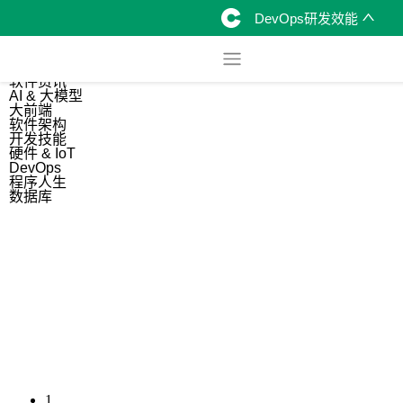
DevOps研发效能
综合
开源资讯
软件资讯
AI & 大模型
大前端
软件架构
开发技能
硬件 & IoT
DevOps
程序人生
数据库
1