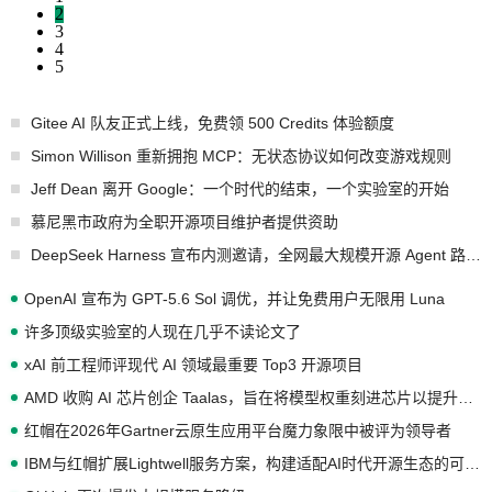
2
3
4
5
Gitee AI 队友正式上线，免费领 500 Credits 体验额度
Simon Willison 重新拥抱 MCP：无状态协议如何改变游戏规则
Jeff Dean 离开 Google：一个时代的结束，一个实验室的开始
慕尼黑市政府为全职开源项目维护者提供资助
DeepSeek Harness 宣布内测邀请，全网最大规模开源 Agent 路演现场诞生
OpenAI 宣布为 GPT-5.6 Sol 调优，并让免费用户无限用 Luna
许多顶级实验室的人现在几乎不读论文了
xAI 前工程师评现代 AI 领域最重要 Top3 开源项目
AMD 收购 AI 芯片创企 Taalas，旨在将模型权重刻进芯片以提升推理性能
红帽在2026年Gartner云原生应用平台魔力象限中被评为领导者
IBM与红帽扩展Lightwell服务方案，构建适配AI时代开源生态的可信基础设施