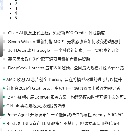
2
3
4
5
Gitee AI 队友正式上线，免费领 500 Credits 体验额度
Simon Willison 重新拥抱 MCP：无状态协议如何改变游戏规则
Jeff Dean 离开 Google：一个时代的结束，一个实验室的开始
慕尼黑市政府为全职开源项目维护者提供资助
DeepSeek Harness 宣布内测邀请，全网最大规模开源 Agent 路演现场诞生
AMD 收购 AI 芯片创企 Taalas，旨在将模型权重刻进芯片以提升推理性能
红帽在2026年Gartner云原生应用平台魔力象限中被评为领导者
IBM与红帽扩展Lightwell服务方案，构建适配AI时代开源生态的可信基础设施
GitHub 再次爆发大规模服务降级
Prime Agent 开源发布：一个能自我改进的编程 Agent，ARC-AGI 3 超越人类专家基线
Rust 项目团队宣布 LLM 政策：不禁止，但你要承认哪些代码不是你写的