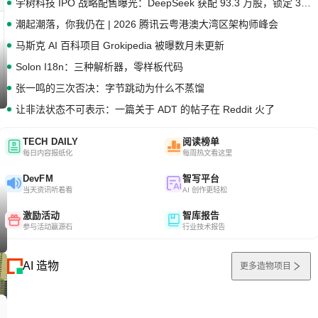
宇树科技 IPO 战略配售曝光：DeepSeek 获配 93.3 万股，锁定 36 个月
潮起潮落，你我仍在 | 2026 腾讯云粤港澳大湾区架构师峰会
马斯克 AI 百科项目 Grokipedia 被曝数月未更新
Solon I18n：三种解析器，零样板代码
张一鸣的三次否决：字节跳动为什么不蒸馏
让非法状态不可表示：一篇关于 ADT 的帖子在 Reddit 火了
TECH DAILY
阅读榜单
每日内容报纸化
每周热文看这里
DevFM
智写平台
当天资讯听着看
AI 创作更轻松
激励活动
智库报告
参与活动赢源石
行业技术报告
AI 造物
更多造物项目