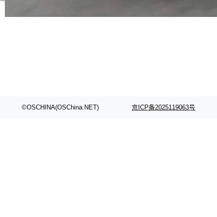
代码检索手段（如关键词匹配、目录遍历）仅能
在语法层面完成文本定位，难以触及代码的语义
内涵与结构关联，导致开发者使用代码智能体在
理解大规模代码仓时面临显著"代码仓理解"瓶
颈。 代码仓深度理解服务（以下简称" CodeBas
e深度理解服务"）是华为云码道（CodeA...
©OSCHINA(OSChina.NET)
京ICP备2025119063号