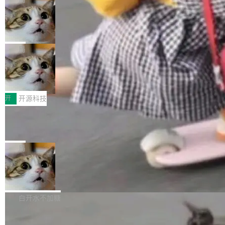
现实 过去两年，CIO们的焦虑清单上多了两项：
设置，如果用布尔值 + 可空字段来表示——bool
个"AI 知识库 + 聊天机器人"——每个大厂都在
一是如何让大模型和智能体应用安全地从PoC走
ean 表示是否可切换，nullable 的默认模式、浅
Deno 团队开源 Celld，可自托管的分
做，没什么新鲜的。 但 Kenton Varda 在 Twitte
向生产，二是如何让测试团队跟得上AI应用...
布式 Durable Objects
色方案、深色方案——会产生大量无意义的组
r 上把事情说清楚了： 今天我们发布了 Cloudfla
Ryan Dahl 领导的 Deno 团队推出了最新开源项
合。方案缺了、配置冲突了、全 null 了。要知道
re OS，一个带连接器的聊天机器人，跟其他所
目 Celld，一个能在自己机器上运行 Cloudflare
局
哪些组合有效，作者说，你得靠"文档、校验、或
有科技公司做的一样。只不过，实际上它不一
Workers 和 Durable Objects 的守护进程。 设
者部落知识"。 换个写法。Rust 的 enum，两个
样。这是 Sandstorm.io 的重制版，我十年前的
鲁大师7月新机性能/流畅/AI榜：vivo夺
计思路很直接：每个对象是一个独立的 SQLite
变体：Switchable...
性能、流畅双第一，三星Galaxy Z系列
那个创业公司。不同的是，这次它构建在 Cloudf
数据库，按名称寻址，复制到你自己的 S3 兼容
2026年7月的手机市场，由于存储等硬件成本暴
新折叠缺席
lare Workers 上——我花了九年时间搭建的平台
存储库里。节点之间只通过这个存储库协调——
增，手机厂商的日子也不好过啊，新机速度明显
开
开源科技
——并且深度集成了 AI。这基本上是我十年秘密
没有控制平面，没有共识协议。每个对象自带一
放缓，因此硝烟味淡了许多。新机参数规格除开
计划的顶峰。 十年前，Ken...
个小型数据库，应用天然按分片构建，单个数据
Zed 推出 DeltaDB，一个记录 commit
高价的三星折叠（三星Galaxy Z Fold8 Ultra / Z
之间所有操作的版本控制系统
库的竞争和爆炸半径问题在设计层面就被消除
Fold8 / Z Flip8）外，其余要么是中低端机器，
Zed 编辑器团队发布了新项目——DeltaDB，一
了。 闲置的 cell 会休眠到几乎不占资源。当 cel
例如iQOO Z11i、REDMI Note 17、REDMI No
个在 git commit 之间记录每一次编辑操作的版
局
l 迁移或唤醒时，新宿主从 S3 恢复 SQLite 数据
te 17 Pro、OPPO K15，要么是vivo X300 E这
本控制系统。目前处于 Early Access 阶段。 De
库继续执行。存储库是持久化的唯一真相...
样的次旗舰。 Galaxy Z Fold8 Ultra / Z Fold8 /
SpaceXAI 单季资本开支达 183 亿美元
ltaDB 的核心思路直接写在 landing page 最显
Z Flip8三款折叠屏新机均在7月22日发布，且全
眼的位置：「Software is made between com
根据风险投资人Tomer Tunguz 博客（VC 分
部搭载骁龙8 Elite Gen5 for Galaxy，它们本该
mits」——软件是在 commit 之间写出来的。git
析）披露的最新分析与第二季度业绩报告，Spac
白开水不加糖
是7月性...
只记录了你提交的最终状态，但真正的工作过程
eXAI在上个季度的总资本支出飙升至183.7亿美
——打字、删改、试错、agent 对话——都在 co
Meta 发布终端编程 Agent“Muse Cod
元。其中，绝大部分资金被直接用于 AI 领域，