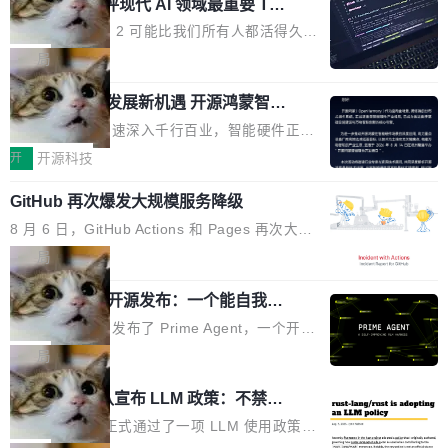
业化营销服务的需求从未如此迫切。 但市场扩容
xAI 前工程师评现代 AI 领域最重要 Top
n 这条推文引发了广泛讨论。他不是在说风凉
巧机身有效提升市面主流标准A...
3 开源项目
的同时,服务商的竞争逻辑正在改变。2026年Top
话，他是说出了一个圈内人尽皆知但很少公开捅
Flash Attention 2 可能比我们所有人都活得久。
Agency年度合辑的观察指出,“产品”这个离消费
破的事实。 Jordan 随后补充了一句软化声明：
这句话不是来自某个技术博客，而是出自 Hieu
局
者最近的载体,在整个品牌营销层面的权重显著变
「我不认为这些会议上大部分论文都在过度宣传
Pham 的一条推文。Hieu Pham 是谁？他是 xAI
高了。全域营销服务商的竞争正在从规模转向深
或造假。问题是，作为读者，如果你筛选出那些
共商智能硬件发展新机遇 开源鸿蒙智能
的早期工程师之一，在 Grok 训练基础设施团队
度,案例厚度、全域覆盖、多线协同...
硬件开发者日杭州站即将举行
看起来最令人兴奋的论文，那它们大部分都是过
工作过。近日他在 X 上发了一条帖子，列出了他
随着万物智联加速深入千行百业，智能硬件正从
度宣传的。」 这才是真正的痛点。不是所有论文
认为现代 AI 领域最重要的三个开源项目。 第一
单点设备迈向智能化、网联化、协同化发展。作
开
开源科技
都有问题，是最吸引眼球的那批论文最有问题。
个名字毫无悬念：Flash Attention 2。 Hieu 的
为面向全场景、跨终端的分布式操作系统，开源
他引用的帖子来自 Mathew Shen，一位 ICLR 2
理由很具体。FA 系列不需要解释，但 FA2 是他
GitHub 再次爆发大规模服务降级
鸿蒙通过统一技术底座和分布式能力，为不同类
026 的读者：「看了篇 ...
认为最重要的一个——复杂度恰到好处，刚好能
型智能设备的开发、连接与互联提供关键支撑，
8 月 6 日，GitHub Actions 和 Pages 再次大规
驱动你去学 CuTe，但还没被那些"邪恶的" Hopp
也为产业链企业探索产品创新与商业增长打开新
模服务降级，Actions 完全不可用超过 5 小时，
局
er++ 优化所淹没，足够容易修改和适配。 更关
的空间。 8月14日，开源鸿蒙智能硬件开发者日
webhook 停发，连自托管 runner 也因调度层故
键的是 FA2 的持久性...
（OHDD：OpenHarmony Hardware Develope
Prime Agent 开源发布：一个能自我改
障无法工作。Pages、Copilot code review、C
进的编程 Agent，ARC-AGI 3 超越人类
r Day）将在杭州启航。活动面向智能硬件产业
opilot coding agent 全部受影响。从检测到完全
Prime Intellect 发布了 Prime Agent，一个开源
专家基线
链企业和开发者，邀请行业专家与资深技术顾
恢复，大约 12 小时。 这是 2026 年 8 月的第六
的编程 Agent Harness，核心设计围绕两个抽
局
问，围绕开源鸿蒙技术能力、设备适配、芯片适
起事故，其中四起与 AI/Copilot 服务相关。 Git
象：Recursive Language Model（RLM）和 C
配、功耗与稳定性调优、兼容性测评及统一互联
Rust 项目团队宣布 LLM 政策：不禁
Hub 员工 kdaigle 在 HN 讨论中贴出了一组数
ontinual Harness。在 ARC-AGI 3 基准测试
等内容展开系统讲解和实战交流，帮助企业进一
止，但你要承认哪些代码不是你写的
据：2025 年全年 10 亿次 commit。现在，每周
上，Prime Agent + Opus 5 的组合达到了 95.
Rust 语言项目正式通过了一项 LLM 使用政策，
步了解开源鸿蒙在智能...
2.75 亿次，全年预计 140 亿次。GitHub...