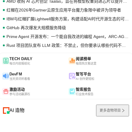
AMD 收购 AI 芯片创企 Taalas，旨在将模型权重刻进芯片以提升推理性能
红帽在2026年Gartner云原生应用平台魔力象限中被评为领导者
IBM与红帽扩展Lightwell服务方案，构建适配AI时代开源生态的可信基础设施
GitHub 再次爆发大规模服务降级
Prime Agent 开源发布：一个能自我改进的编程 Agent，ARC-AGI 3 超越人类专家基线
Rust 项目团队宣布 LLM 政策：不禁止，但你要承认哪些代码不是你写的
TECH DAILY
阅读榜单
每日内容报纸化
每周热文看这里
DevFM
智写平台
当天资讯听着看
AI 创作更轻松
激励活动
智库报告
参与活动赢源石
行业技术报告
AI 造物
更多造物项目