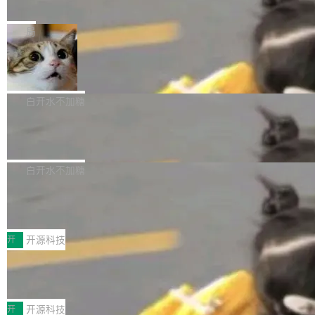
e” 和 Muse Spark 1.2 模型
mmit 之间的空隙里丢失了。 DeltaDB 要做的就
金额高达158.3亿美元，这一单项投入已经逼近
Meta 今天发布了两款 AI 产品：Muse Code，
是把这段空隙补上。 回退到任何一次编辑：Delt
微软同期总资本开支的四成。 与亚马逊、Alpha
一个在终端里运行的编程 agent；Muse Spark
局
aDB 捕获 commit 之间的每一次操作，...
bet、微软以及 Meta 等传统科技巨头相比，Spa
1.2，驱动这个 agent 的新模型。一句话概括：
ceXAI的资金消耗速度尤为引人瞩目。然而，支
美团开源 LoHoSearch，用知识图谱校
你可以用 curl -fsSL https://dev.meta.ai/install.
准 AI 能力认知
撑庞大支出的资金来源却呈现出截然不同的面
sh | bash 安装一个能在大项目里自动规划、写
机器出题的前提，是让机器拥有全局视野。整个
貌。数据显示，微软和 Meta 主要依托充沛的经
代码、验证结果的 AI 终端工具。 据介绍，Muse
构建流程可以分为四个环节：建图 → 控制难度
白开水不加糖
营现金流来覆盖资本开支，其资本支出覆盖率分
Code 是 Meta 的编程 agent 产品。它和市场上
→ 质量把关 → 数据概览。
别达到155% 和106%;而SpaceXAI的经营现金
腾讯开源 UCL-MPComm 通信库
已有的终端编程 agent 在设计理念上有几个明显
流仅能覆盖资本开支的12...
的差异点。 异步后台 agent：Muse Code 有一
腾讯网平团队宣布开源了 UCL-MPComm 通信
个主 agent 循环，外加一组后台 agent。这些后
库，并将作为transport接入Mooncake TENT。
白开水不加糖
台 agent...
该通信库针对AI Memory池化场景的数据传输需
CoStrict入选工信部2025人工智能应用
求进行了深度优化，能够实现数据中心内大规模
典型案例
计算节点间多种内存类型的高性能通信。 UCL-
近日，工信部科技司公示《2025人工智能应用典
MPComm将作为一种传输引擎接入Mooncake T
型案例入选名单》，深信服“面向企业研发场景的
开
开源科技
ENT，实现零拷贝传输性能提升30%、非零拷贝
开源 AI 编程平台 CoStrict 应用”凭借卓越的技术
传输性能最高提升5倍。UCL-MPComm底层基
深信服AI算力网关入选工信部人工智能
创新与落地成效成功入选。 全链路私有化部署，
应用典型案例！
于自研UCL-Engine通信引擎，后续腾讯网平将
助力企业AI研发安全落地 当前，越来越多企业已
前不久，工业和信息化部正式发布《2025年人工
持续开源更多基于UCL-Engine的高性能通信组
经开始引入 AI Coding 工具，通过调用公有云模
智能应用典型案例名单》，集中展示人工智能在
开
开源科技