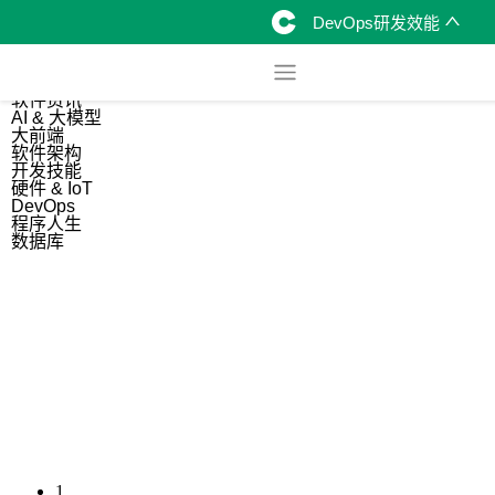
DevOps研发效能
综合
开源资讯
软件资讯
AI & 大模型
大前端
软件架构
开发技能
硬件 & IoT
DevOps
程序人生
数据库
1