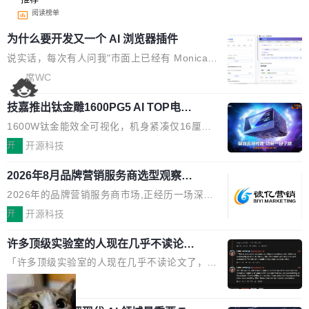
阅读榜单
为什么要开发又一个 AI 浏览器插件
说实话，每次有人问我"市面上已经有 Monica、
Sider、Copilot for Chrome 这些 AI 浏览器插件
席WC
了，你为什么还要再做一个"，我都觉得这个问题
技嘉推出钛金雕1600PG5 AI TOP电
问得好。 因为我自己也是从用户变成开发者的。
源：为发烧级主机与本地AI算力打造旗
现有产品的天花板 我用过不少 AI 浏览器插件。
1600W钛金能效全可视化，机身紧凑仅16厘米
舰供电方案
刚开始觉得都挺好——选中一段文字，弹出解
继2026台北电脑展首度亮相后，技嘉科技近日正
开
开源科技
释；写邮件时帮你润色；看英文网页给你翻译摘
式发布钛金雕1600PG5 AI TOP电源。这款高端
要。但用久了你会发现，它们本质上都是同一类
2026年8月品牌营销服务商选型观察：
电源专为发烧级DIY主机与本地AI算力平台打
从流量思维到品牌资产思维的范式转移
东西：一个带网页上下文的聊天框。 它们能读取
造，整机长度仅16厘米，提供1600W额定功率
2026年的品牌营销服务商市场,正经历一场深刻
页面的文本，然后把文本丢给大模型，再返回一
与80PLUS钛金能效；支持ATX 3.1与PCIe 5.1
的价值重构。全球全案品牌代理机构市场从2025
开
开源科技
段回答。仅此而已。 这当然有用，但总觉得差点
规范，结合服务器级元件、完善供电线材与内置
年的83.1亿美元增长至2026年的86.6亿美元,年
意思。比如我在一个后台管理系统里，需要填50
实时LCD监控屏，可充分满足当下高阶PC主机
许多顶级实验室的人现在几乎不读论文
复合增长率达5.44%,预计2032年将突破120亿美
个表单字段，每个字段还有联动逻辑；比如我
了
的严苛使用需求。 澎湃功率，紧凑机身 钛金雕1
元。数字广告与公共关系相关服务市场更是从20
「许多顶级实验室的人现在几乎不读论文了，而
想...
600PG5 AI TOP具备强悍输出功率，同时实现
25年的8463亿美元扩张至2026年的8763亿美
且他们认为 ICLR/ICML/NeurIPS 充斥着大量过
局
机身尺寸大幅精简。整机长度仅16厘米，属于同
元。数字的背后是一个清晰的事实——品牌对专
度宣传和欺诈。」 OpenAI 研究员 Keller Jorda
功率段机身尺寸十分紧凑的1600W电源产品。小