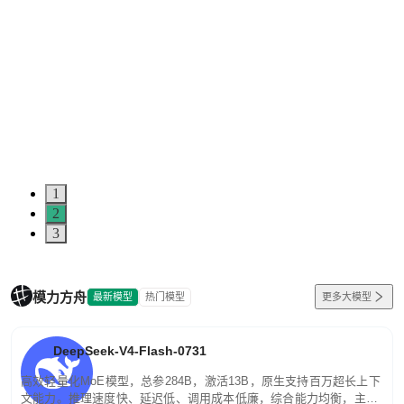
1
2
3
模力方舟
最新模型
热门模型
更多大模型
DeepSeek-V4-Flash-0731
高效轻量化MoE模型，总参284B，激活13B，原生支持百万超长上下
文能力。推理速度快、延迟低、调用成本低廉，综合能力均衡，主打