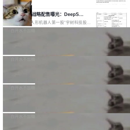
5% RHAE Best@1，超过了 ARC 报告的人类专
覆盖 rust-lang/rust 单一仓库的代码贡献。这不
局
家基线 95.4%。 不是又一个 coding agent 包装
是项目级别的官方立场，目前由五个团队采纳，
宇树科技 IPO 战略配售曝光：DeepSe
器 Prime Agent 的架构和市面上大多数 coding
但它可能是主流开源项目中关于 AI 辅助贡献最
ek 获配 93.3 万股，锁定 36 个月
agent 有本质区别。大多数 agent harness 的设
细致的一份规则。 政策的核心只有一句话：LLM
8月6日晚间，“人形机器人第一股”宇树科技股份
计是基于早期模型的能力—...
可以用来分析、提炼、审阅、建议，但不能用来
有限公司披露IPO发行价格及战略配售结果，杭
白开水不加糖
创作。 具体来说，LLM 生成的代码可以提交，
州深度求索人工智能基础技术研究有限公司（De
但必须满足五个条件：预先安排、非关键、高质
Docker 29.7.2 发布
epSeek）获配93.3399万股，按150.8元/股发行
量、充分测试、充分审查，并且必须披露。LLM
价格计算，认购金额约1.41亿元，股份锁定期为
Docker 29.7.2 现已发布，具体更新内容如下：
不得生成涉及安全性的关键变更，除非作者本身
36个月。 公告显示，本次宇树科技战略配售对
Bug fixes and enhancements 修复多次传递同
白开水不加糖
就是领域专家。即使如此，政策也"强烈不建
象主要包括长期投资机构、与公司业务具有战略
一环境变量时，docker service create和docker
议"这么做。 对于不披露的情况，审核者可以直
合作关系或长期合作愿景的大型企业、科创板保
Apache Fluss 毕业成为顶级项目
service update会发生 panic 的问题。docker/cl
接关闭 PR，无需解释。 政策作者 Jynn Ne...
荐人跟投子公司，以及公司高级管理人员和核心
i#7145 修复了 Docker Engine 29.7.0 中引入的
今年 7 月，Apache Fluss 的毕业提案在 Apach
员工参与设立的专项资产管理计划。其中，Dee
一个回归问题，该问题导致拉取镜像时会拒绝包
e 孵化器项目管理委员会（IPMC）投票中获得
白开水不加糖
pSeek作为与宇树科技具备战略合作关系的企
含绝对 hardlink 目标的镜像（此类镜像由某些镜
全票通过，随后获 Apache 软件基金会董事会批
业，获配股份数量占本次发行数量的2.31%。 除
像构建工具生成）。moby/moby#53305 修复了
马斯克 AI 百科项目 Grokipedia 被曝数
准。今天，Apache 软件基金会正式宣布 Apach
DeepSeek外，腾讯旗下上海启善投资有限公司
月未更新
Docker Engine 29.7.0 中引入的一个回归问
e Fluss 孵化毕业，成为 Apache 顶级项目（TL
埃隆·马斯克推出的AI百科项目 Grokipedia 被曝
获配9...
题，该问题可能导致在旧版 Linux 内核...
P）！这一里程碑不仅标志着 Fluss 迈入新的发
长期停止内容更新，未能实现其作为“AI版维基百
白开水不加糖
展阶段，也将进一步推动流式存储、实时湖仓与
科”替代品的目标。 据 Lawfare 最新调查，自今
AI 数据基础加速融合，为实时数据基础设施的发
Solon I18n：三种解析器，零样板代码
年4月以来，Grokipedia 页面更新功能基本停