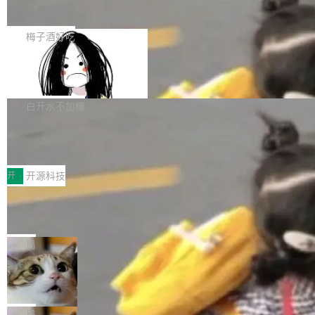
展开启新的篇章。
滞，过去三个月内没有任何条目完成更新，用户
如果你在 Spring Boot 里做过国际化，流程大概
提交的编辑请求也长期处于待处理状态。 Groki
是这样的：配 MessageSource 的 Bean、写 R
梅子酒好吃
pedia 于去年底上线，定位为由人工智能生成内
eloadableResourceBundleMessageSource、
容的百科平台，被马斯克视为传统众包百科网站
Apache Doris 4.1 全面增强 Iceberg：
声明 LocaleResolver、注册 LocaleChangeInt
支持 UPDATE、MERGE INTO 与 Iceb
维基百科的替代方案。Lawfare 调查发现，无论
erceptor…五六步之后才能看到第一行翻译文
Apache Doris 4.1 要补齐的，正是缺失的那一
erg V3
热门页面还是低关注度页面，均未出现近期更
本。 Solon 换了个方式。整个 i18n 模块围绕三
半。在已有查询能力的基础上，Doris 进一步支
白开水不加糖
新，相关问题并非局限于特定领域，而是在不同
个解析器、一个注解、一个工具类展开——没有
持了 UPDATE、DELETE、MERGE INTO 等数
主题和访问量页面中普遍存在。 调查人员最初认
XML、没有拦截器注册、没有样板配置。 资源
Testin XAgent：CIO智能测试落地指南
据修改操作、完整的表结构管理与分区演进，以
为，Grokipedia可能只是限...
文件的约定 把文件放到 resources/i18n/ 下： r
及 rewrite_data_files、expire_snapshots 等日
7月30日，TiD2026质量竞争力大会在北京中关
esources/i18n/messages.properties ...
常维护操作，并完整支持 Iceberg V3 格式。
村国家自主创新示范区会议中心开幕。本届大会
开
开源科技
由中关村智联软件服务业质量创新联盟主办，以
让非法状态不可表示：一篇关于 ADT
“智构可信·质创未来——AI原生时代的质量新范
的帖子在 Reddit 火了
式”为主题，直面AI从实验室走向规模化产业落地
有一种东西，一旦用过就回不去了。Alex Fedos
的核心质量命题。会上，《2026智能研发生产力
eev 管它叫"软件设计的基石"。 他说的东西不新
局
工具选型手册》发布，Testin云测的Testin XAge
鲜——代数数据类型（ADT），尤其是和类型
Cloudflare 开源内部企业 AI 平台 Clou
nt智能测试系统入选AI测试领域代表产品。对CI
（sum type）。但他说清楚了一件事：这不是类
dflare OS
O而言，这提示了一个转变：AI测试正在从效率
型系统的学术体操，是日常编码的思维方式。 文
Cloudflare 发布了一个开源项目 Cloudflare O
工具升级为企业的质量基础设施。 CIO面对的新
章从一个简单的例子切入。一个网站的深色主题
S。如果你只看官方博客，你会觉得这是又一
局