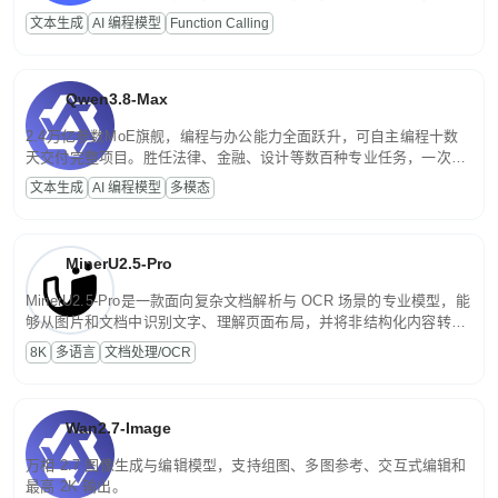
高并发、轻量化任务，适合日常对话、内容创作、基础 RAG、批量
文本生成
AI 编程模型
Function Calling
文案处理等普惠刚需场景。
Qwen3.8-Max
2.4万亿参数MoE旗舰，编程与办公能力全面跃升，可自主编程十数
天交付完整项目。胜任法律、金融、设计等数百种专业任务，一次对
话端到端交付生产级成果。原生视觉理解贯穿规划、执行与验证全流
文本生成
AI 编程模型
多模态
程，支持超长文档与长视频的深度语义解析。长程任务中自主规划与
闭环迭代，持续进化。
MinerU2.5-Pro
MinerU2.5-Pro是一款面向复杂文档解析与 OCR 场景的专业模型，能
够从图片和文档中识别文字、理解页面布局，并将非结构化内容转换
为便于存储、检索和二次处理的结构化结果。
8K
多语言
文档处理/OCR
Wan2.7-Image
万相 2.7 图像生成与编辑模型，支持组图、多图参考、交互式编辑和
最高 2K 输出。