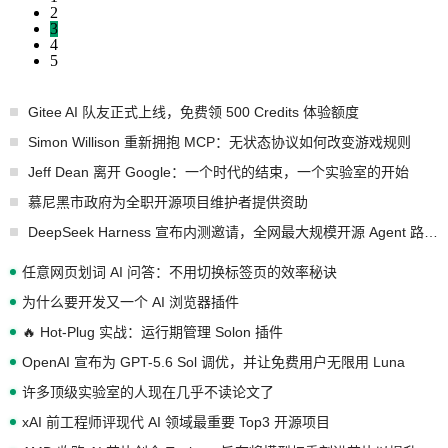
2
3
4
5
Gitee AI 队友正式上线，免费领 500 Credits 体验额度
Simon Willison 重新拥抱 MCP：无状态协议如何改变游戏规则
Jeff Dean 离开 Google：一个时代的结束，一个实验室的开始
慕尼黑市政府为全职开源项目维护者提供资助
DeepSeek Harness 宣布内测邀请，全网最大规模开源 Agent 路演现场诞生
任意网页划词 AI 问答：不用切换标签页的效率秘诀
为什么要开发又一个 AI 浏览器插件
🔥 Hot-Plug 实战：运行期管理 Solon 插件
OpenAI 宣布为 GPT-5.6 Sol 调优，并让免费用户无限用 Luna
许多顶级实验室的人现在几乎不读论文了
xAI 前工程师评现代 AI 领域最重要 Top3 开源项目