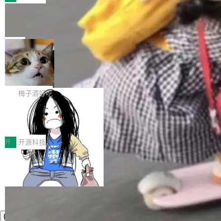
件。 腾讯网平团队在UCL-MPComm中实现了一
型或企业内部部署模型提升研发效率。但随着 AI
各领域的应用成果，覆盖技术底座、行业赋能、
个独立于业务线程的全局通信引擎（Engine），
Coding 从个人辅助工具逐步走向团队级、组织
Jeff Dean 离开 Google：一个时代的结
产品应用、支撑保障、专题等五大方向。深信服
并实...
束，一个实验室的开始
级应用，企业在规模化落地过程中，对安全性、
AI算力网关（AI创新平台）成功入选！ 随着各行
Google 员工编号 20。MapReduce 作者之一。
可控性和代码质量提出了更高要求。 首先是数据
各业的Agent走向规模化建设，算力构成形态逐
Bigtable 作者之一。TensorFlow 的作者之一。
局
安全与合规要求。对于大多数普通研发场景，公
渐丰富，用户关注的重点也在发生变化：不只是
Gemini 的架构师。Google 首席科学家。 Jeff D
有云模型能够满足快速试用和效率提升的需求。
让AI用起来，还要进一步看清混合算力时代下，
🔥 SolonCode v2026.8.4 发布：界面
ean 在 Google 工作了 27 年后，宣布离职。 他
但对于金融、能源、医疗等对数据安全要求较...
字体可调、22 种语言、记忆搜索增强
Token花在哪里、算力是否被充分利用，以及持
不是一个人走。一同离开的还有 Sanjay Ghema
打开终端就能上岗的全中文编码智能体，这一轮
续增长的AI成本该如何优化。 深信服AI算力网关
wat（Google 员工编号 23，Jeff Dean 二十多
把「看得清、用母语、记得住」三件事一次补
梅子酒好吃
正是围绕这些实际问题，从Token治理和成本治
年的编程搭档，MapReduce 和 Bigtable 的共同
齐。 SolonCode 是什么 SolonCode 是杭州无
理两个方面，让用户的每一份算力都看得清、管
作者）、Quoc Le（Google 大脑核心成员，Se
让“代码语义理解”深度释放AI Coding
耳科技研发的企业级终端编码智能体——一位全
得住、用得稳、省得下、更安全！ 一、从现在开
价值潜能：华为云码道（CodeArts）
q2Seq 和 DocAI 的共同发明人）以及 Oriol Vin
中文驱动的数字员工，自主理解需求、规划步
一、代码仓深度理解技术的作用与价值 在软件工
始，Token使用一目...
代码仓技术解析
yals（Gemini 联合负责人，AlphaSta...
骤、编写代码。不挑模型、不挑平台，curl 一行
程实践中，代码仓是企业核心知识资产的主要载
开
开源科技
装完即用。 开源地址：Gitee · GitCode · GitHu
体。企业级代码仓库通常包含数十万乃至数百万
b 安装 支持 Java 8+（8~26）、macOS / Linu
个文件，其规模远超单次模型调用可承载的上下
x / Windows / Harmony PC。 # macOS / Linu
文窗口。随着项目规模的持续扩张与代码历史的
x / Harmony PC curl -fsSL https://solon.noea
不断累积，代码仓中的模块关系、接口契约、业
r.org/solon...
务逻辑等关键信息往往分散于数十乃至数百个文
件之中，形成高度复杂的知识关联网络。传统的