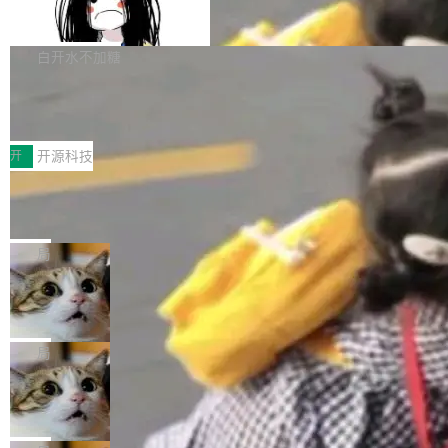
Apache Doris 4.1 全面增强 Iceberg：支持 UPDAT
r…五六步之后才能看到第一行翻译文本。 Solon 换了个方式。整
E、MERGE INTO 与 Iceberg V3
和访问量页面中普遍存在。 调查人员最初认为，Grokipedia可能只
个 i18n 模块围绕三个解析器、一个注解、一个工具类展开——没
Apache Doris 4.1 要补齐的，正是缺失的那一半。在已有查询能力
是限...
有 XML、没有拦截器注册、没有样板配置。 资源文件的约定 把文
的基础上，Doris 进一步支持了 UPDATE、DELETE、MERGE IN
白开水不加糖
件放到 resources/i18n/ 下： resources/i18n/messages.properti
TO 等数据修改操作、完整的表结构管理与分区演进，以及 rewrite
es ...
Testin XAgent：CIO智能测试落地指南
_data_files、expire_snapshots 等日常维护操作，并完整支持 Ice
berg V3 格式。
7月30日，TiD2026质量竞争力大会在北京中关村国家自主创新示
范区会议中心开幕。本届大会由中关村智联软件服务业质量创新联
开
开源科技
盟主办，以“智构可信·质创未来——AI原生时代的质量新范式”为主
让非法状态不可表示：一篇关于 ADT
题，直面AI从实验室走向规模化产业落地的核心质量命题。会上，
的帖子在 Reddit 火了
《2026智能研发生产力工具选型手册》发布，Testin云测的Testin
有一种东西，一旦用过就回不去了。Alex Fedos
XAgent智能测试系统入选AI测试领域代表产品。对CIO而言，这提
eev 管它叫"软件设计的基石"。 他说的东西不新
局
示了一个转变：AI测试正在从效率工具升级为企业的质量基础设
鲜——代数数据类型（ADT），尤其是和类型
Cloudflare 开源内部企业 AI 平台 Cloudflare OS
施。 CIO面对的新现实 过去两年，CIO们的焦虑清单上多了两项：
（sum type）。但他说清楚了一件事：这不是类
一是如何让大模型和智能体应用安全地从PoC走向生产，二是如何
型系统的学术体操，是日常编码的思维方式。 文
Cloudflare 发布了一个开源项目 Cloudflare OS。如果你只看官方
让测试团队跟得上AI应用...
章从一个简单的例子切入。一个网站的深色主题
博客，你会觉得这是又一个"AI 知识库 + 聊天机器人"——每个大厂
局
设置，如果用布尔值 + 可空字段来表示——bool
都在做，没什么新鲜的。 但 Kenton Varda 在 Twitter 上把事情说
ean 表示是否可切换，nullable 的默认模式、浅
Deno 团队开源 Celld，可自托管的分
清楚了： 今天我们发布了 Cloudflare OS，一个带连接器的聊天机
布式 Durable Objects
色方案、深色方案——会产生大量无意义的组
器人，跟其他所有科技公司做的一样。只不过，实际上它不一样。
Ryan Dahl 领导的 Deno 团队推出了最新开源项
合。方案缺了、配置冲突了、全 null 了。要知道
这是 Sandstorm.io 的重制版，我十年前的那个创业公司。不同的