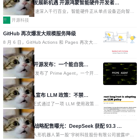
或造假。问题是，作为读者，如果你筛选出那些
共商智能硬件发展新机遇 开源鸿蒙智能硬件开发者日
过。近日他在 X 上发了一条帖子，列出了他认为现代 AI 领域最重
杭州站即将举行
看起来最令人兴奋的论文，那它们大部分都是过
要的三个开源项目。 第一个名字毫无悬念：Flash Attention 2。 Hi
随着万物智联加速深入千行百业，智能硬件正从单点设备迈向智能
度宣传的。」 这才是真正的痛点。不是所有论文
eu 的理由很具体。FA 系列不需要解释，但 FA2 是他认为最重要的
化、网联化、协同化发展。作为面向全场景、跨终端的分布式操作
开
开源科技
都有问题，是最吸引眼球的那批论文最有问题。
一个——复杂度恰到好处，刚好能驱动你去学 CuTe，但还没被那
系统，开源鸿蒙通过统一技术底座和分布式能力，为不同类型智能
他引用的帖子来自 Mathew Shen，一位 ICLR 2
些"邪恶的" Hopper++ 优化所淹没，足够容易修改和适配。 更关键
GitHub 再次爆发大规模服务降级
设备的开发、连接与互联提供关键支撑，也为产业链企业探索产品
026 的读者：「看了篇 ...
的是 FA2 的持久性...
创新与商业增长打开新的空间。 8月14日，开源鸿蒙智能硬件开发
8 月 6 日，GitHub Actions 和 Pages 再次大规
者日（OHDD：OpenHarmony Hardware Developer Day）将在
模服务降级，Actions 完全不可用超过 5 小时，
局
杭州启航。活动面向智能硬件产业链企业和开发者，邀请行业专家
webhook 停发，连自托管 runner 也因调度层故
与资深技术顾问，围绕开源鸿蒙技术能力、设备适配、芯片适配、
Prime Agent 开源发布：一个能自我改
障无法工作。Pages、Copilot code review、C
进的编程 Agent，ARC-AGI 3 超越人类
功耗与稳定性调优、兼容性测评及统一互联等内容展开系统讲解和
opilot coding agent 全部受影响。从检测到完全
Prime Intellect 发布了 Prime Agent，一个开源
专家基线
实战交流，帮助企业进一步了解开源鸿蒙在智能...
恢复，大约 12 小时。 这是 2026 年 8 月的第六
的编程 Agent Harness，核心设计围绕两个抽
局
起事故，其中四起与 AI/Copilot 服务相关。 Git
象：Recursive Language Model（RLM）和 C
Rust 项目团队宣布 LLM 政策：不禁
Hub 员工 kdaigle 在 HN 讨论中贴出了一组数
ontinual Harness。在 ARC-AGI 3 基准测试
止，但你要承认哪些代码不是你写的
据：2025 年全年 10 亿次 commit。现在，每周
上，Prime Agent + Opus 5 的组合达到了 95.
Rust 语言项目正式通过了一项 LLM 使用政策，
2.75 亿次，全年预计 140 亿次。GitHub...
5% RHAE Best@1，超过了 ARC 报告的人类专
覆盖 rust-lang/rust 单一仓库的代码贡献。这不
局
家基线 95.4%。 不是又一个 coding agent 包装
是项目级别的官方立场，目前由五个团队采纳，
宇树科技 IPO 战略配售曝光：DeepSeek 获配 93.3 万
器 Prime Agent 的架构和市面上大多数 coding
但它可能是主流开源项目中关于 AI 辅助贡献最
股，锁定 36 个月
agent 有本质区别。大多数 agent harness 的设
细致的一份规则。 政策的核心只有一句话：LLM
8月6日晚间，“人形机器人第一股”宇树科技股份有限公司披露IPO