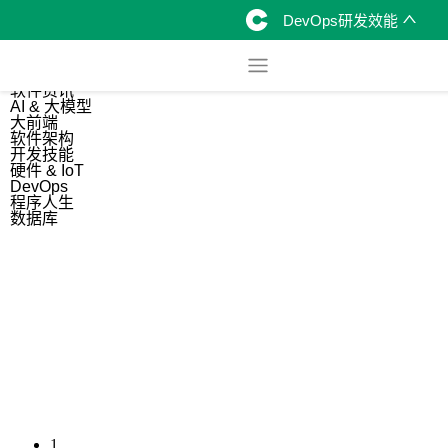
DevOps研发效能
综合
开源资讯
软件资讯
AI & 大模型
大前端
软件架构
开发技能
硬件 & IoT
DevOps
程序人生
数据库
1