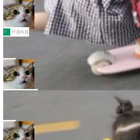
目 Celld，一个能在自己机器上运行 Cloudflare
局
哪些组合有效，作者说，你得靠"文档、校验、或
是，这次它构建在 Cloudflare Workers 上——我花了九年时间搭
Workers 和 Durable Objects 的守护进程。 设
者部落知识"。 换个写法。Rust 的 enum，两个
建的平台——并且深度集成了 AI。这基本上是我十年秘密计划的顶
鲁大师7月新机性能/流畅/AI榜：vivo夺
计思路很直接：每个对象是一个独立的 SQLite
变体：Switchable...
性能、流畅双第一，三星Galaxy Z系列
峰。 十年前，Ken...
数据库，按名称寻址，复制到你自己的 S3 兼容
2026年7月的手机市场，由于存储等硬件成本暴
新折叠缺席
存储库里。节点之间只通过这个存储库协调——
增，手机厂商的日子也不好过啊，新机速度明显
开
开源科技
没有控制平面，没有共识协议。每个对象自带一
放缓，因此硝烟味淡了许多。新机参数规格除开
个小型数据库，应用天然按分片构建，单个数据
Zed 推出 DeltaDB，一个记录 commit
高价的三星折叠（三星Galaxy Z Fold8 Ultra / Z
之间所有操作的版本控制系统
库的竞争和爆炸半径问题在设计层面就被消除
Fold8 / Z Flip8）外，其余要么是中低端机器，
Zed 编辑器团队发布了新项目——DeltaDB，一
了。 闲置的 cell 会休眠到几乎不占资源。当 cel
例如iQOO Z11i、REDMI Note 17、REDMI No
个在 git commit 之间记录每一次编辑操作的版
局
l 迁移或唤醒时，新宿主从 S3 恢复 SQLite 数据
te 17 Pro、OPPO K15，要么是vivo X300 E这
本控制系统。目前处于 Early Access 阶段。 De
库继续执行。存储库是持久化的唯一真相...
样的次旗舰。 Galaxy Z Fold8 Ultra / Z Fold8 /
SpaceXAI 单季资本开支达 183 亿美元
ltaDB 的核心思路直接写在 landing page 最显
Z Flip8三款折叠屏新机均在7月22日发布，且全
眼的位置：「Software is made between com
根据风险投资人Tomer Tunguz 博客（VC 分
部搭载骁龙8 Elite Gen5 for Galaxy，它们本该
mits」——软件是在 commit 之间写出来的。git
析）披露的最新分析与第二季度业绩报告，Spac
白开水不加糖
是7月性...
只记录了你提交的最终状态，但真正的工作过程
eXAI在上个季度的总资本支出飙升至183.7亿美
——打字、删改、试错、agent 对话——都在 co
Meta 发布终端编程 Agent“Muse Code” 和 Muse Sp
元。其中，绝大部分资金被直接用于 AI 领域，
ark 1.2 模型
mmit 之间的空隙里丢失了。 DeltaDB 要做的就
金额高达158.3亿美元，这一单项投入已经逼近
Meta 今天发布了两款 AI 产品：Muse Code，一个在终端里运行的
是把这段空隙补上。 回退到任何一次编辑：Delt
微软同期总资本开支的四成。 与亚马逊、Alpha
编程 agent；Muse Spark 1.2，驱动这个 agent 的新模型。一句
局
aDB 捕获 commit 之间的每一次操作，...
bet、微软以及 Meta 等传统科技巨头相比，Spa
话概括：你可以用 curl -fsSL https://dev.meta.ai/install.sh | bash
ceXAI的资金消耗速度尤为引人瞩目。然而，支
美团开源 LoHoSearch，用知识图谱校
安装一个能在大项目里自动规划、写代码、验证结果的 AI 终端工