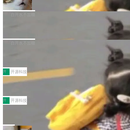
准 AI 能力认知
撑庞大支出的资金来源却呈现出截然不同的面
具。 据介绍，Muse Code 是 Meta 的编程 agent 产品。它和市场
机器出题的前提，是让机器拥有全局视野。整个
貌。数据显示，微软和 Meta 主要依托充沛的经
上已有的终端编程 agent 在设计理念上有几个明显的差异点。 异
构建流程可以分为四个环节：建图 → 控制难度
白开水不加糖
营现金流来覆盖资本开支，其资本支出覆盖率分
步后台 agent：Muse Code 有一个主 agent 循环，外加一组后台
→ 质量把关 → 数据概览。
别达到155% 和106%;而SpaceXAI的经营现金
腾讯开源 UCL-MPComm 通信库
agent。这些后台 agent...
流仅能覆盖资本开支的12...
腾讯网平团队宣布开源了 UCL-MPComm 通信
库，并将作为transport接入Mooncake TENT。
白开水不加糖
该通信库针对AI Memory池化场景的数据传输需
CoStrict入选工信部2025人工智能应用典型案例
求进行了深度优化，能够实现数据中心内大规模
计算节点间多种内存类型的高性能通信。 UCL-
近日，工信部科技司公示《2025人工智能应用典型案例入选名
MPComm将作为一种传输引擎接入Mooncake T
单》，深信服“面向企业研发场景的开源 AI 编程平台 CoStrict 应
开
开源科技
ENT，实现零拷贝传输性能提升30%、非零拷贝
用”凭借卓越的技术创新与落地成效成功入选。 全链路私有化部
传输性能最高提升5倍。UCL-MPComm底层基
深信服AI算力网关入选工信部人工智能
署，助力企业AI研发安全落地 当前，越来越多企业已经开始引入 AI
应用典型案例！
于自研UCL-Engine通信引擎，后续腾讯网平将
Coding 工具，通过调用公有云模型或企业内部部署模型提升研发
前不久，工业和信息化部正式发布《2025年人工
持续开源更多基于UCL-Engine的高性能通信组
效率。但随着 AI Coding 从个人辅助工具逐步走向团队级、组织级
智能应用典型案例名单》，集中展示人工智能在
开
开源科技
件。 腾讯网平团队在UCL-MPComm中实现了一
应用，企业在规模化落地过程中，对安全性、可控性和代码质量提
各领域的应用成果，覆盖技术底座、行业赋能、
个独立于业务线程的全局通信引擎（Engine），
出了更高要求。 首先是数据安全与合规要求。对于大多数普通研发
Jeff Dean 离开 Google：一个时代的结
产品应用、支撑保障、专题等五大方向。深信服
并实...
束，一个实验室的开始
场景，公有云模型能够满足快速试用和效率提升的需求。但对于金
AI算力网关（AI创新平台）成功入选！ 随着各行
Google 员工编号 20。MapReduce 作者之一。
融、能源、医疗等对数据安全要求较...
各业的Agent走向规模化建设，算力构成形态逐
Bigtable 作者之一。TensorFlow 的作者之一。
局