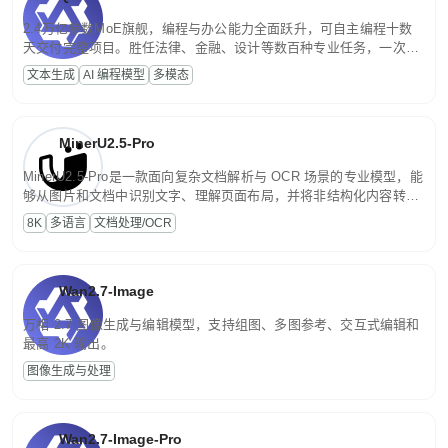
2.4万亿参数MoE旗舰，编程与办公能力全面跃升，可自主编程十数
天交付完整项目。胜任法律、金融、设计等数百种专业任务，一次对
话端到端交付生产级成果。原生视觉理解贯穿规划、执行与验证全流
文本生成
AI 编程模型
多模态
程，支持超长文档与长视频的深度语义解析。长程任务中自主规划与
闭环迭代，持续进化。
MinerU2.5-Pro
MinerU2.5-Pro是一款面向复杂文档解析与 OCR 场景的专业模型，能
够从图片和文档中识别文字、理解页面布局，并将非结构化内容转换
为便于存储、检索和二次处理的结构化结果。
8K
多语言
文档处理/OCR
Wan2.7-Image
万相 2.7 图像生成与编辑模型，支持组图、多图参考、交互式编辑和
最高 2K 输出。
图像生成与处理
Wan2.7-Image-Pro