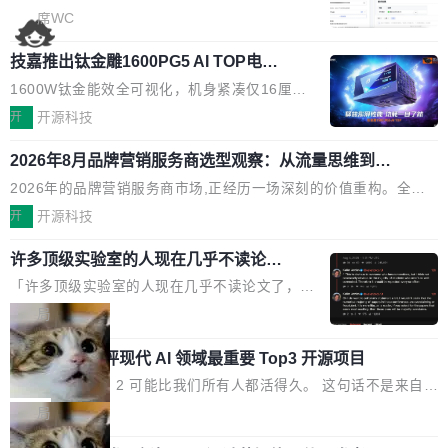
Sider、Copilot for Chrome 这些 AI 浏览器插件
席WC
了，你为什么还要再做一个"，我都觉得这个问题
技嘉推出钛金雕1600PG5 AI TOP电
问得好。 因为我自己也是从用户变成开发者的。
源：为发烧级主机与本地AI算力打造旗
现有产品的天花板 我用过不少 AI 浏览器插件。
1600W钛金能效全可视化，机身紧凑仅16厘米
舰供电方案
刚开始觉得都挺好——选中一段文字，弹出解
继2026台北电脑展首度亮相后，技嘉科技近日正
开
开源科技
释；写邮件时帮你润色；看英文网页给你翻译摘
式发布钛金雕1600PG5 AI TOP电源。这款高端
要。但用久了你会发现，它们本质上都是同一类
2026年8月品牌营销服务商选型观察：从流量思维到品
电源专为发烧级DIY主机与本地AI算力平台打
牌资产思维的范式转移
东西：一个带网页上下文的聊天框。 它们能读取
造，整机长度仅16厘米，提供1600W额定功率
2026年的品牌营销服务商市场,正经历一场深刻的价值重构。全球
页面的文本，然后把文本丢给大模型，再返回一
与80PLUS钛金能效；支持ATX 3.1与PCIe 5.1
全案品牌代理机构市场从2025年的83.1亿美元增长至2026年的86.
开
开源科技
段回答。仅此而已。 这当然有用，但总觉得差点
规范，结合服务器级元件、完善供电线材与内置
6亿美元,年复合增长率达5.44%,预计2032年将突破120亿美元。数
意思。比如我在一个后台管理系统里，需要填50
实时LCD监控屏，可充分满足当下高阶PC主机
许多顶级实验室的人现在几乎不读论文
字广告与公共关系相关服务市场更是从2025年的8463亿美元扩张
个表单字段，每个字段还有联动逻辑；比如我
了
的严苛使用需求。 澎湃功率，紧凑机身 钛金雕1
至2026年的8763亿美元。数字的背后是一个清晰的事实——品牌
「许多顶级实验室的人现在几乎不读论文了，而
想...
600PG5 AI TOP具备强悍输出功率，同时实现
对专业化营销服务的需求从未如此迫切。 但市场扩容的同时,服务
且他们认为 ICLR/ICML/NeurIPS 充斥着大量过
局
机身尺寸大幅精简。整机长度仅16厘米，属于同
商的竞争逻辑正在改变。2026年TopAgency年度合辑的观察指出,
度宣传和欺诈。」 OpenAI 研究员 Keller Jorda
功率段机身尺寸十分紧凑的1600W电源产品。小
“产品”这个离消费者最近的载体,在整个品牌营销层面的权重显著变
xAI 前工程师评现代 AI 领域最重要 Top3 开源项目
n 这条推文引发了广泛讨论。他不是在说风凉
巧机身有效提升市面主流标准A...
高了。全域营销服务商的竞争正在从规模转向深度,案例厚度、全域
话，他是说出了一个圈内人尽皆知但很少公开捅
Flash Attention 2 可能比我们所有人都活得久。 这句话不是来自某
覆盖、多线协同...
破的事实。 Jordan 随后补充了一句软化声明：
个技术博客，而是出自 Hieu Pham 的一条推文。Hieu Pham 是
局
「我不认为这些会议上大部分论文都在过度宣传
谁？他是 xAI 的早期工程师之一，在 Grok 训练基础设施团队工作