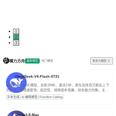
1
2
3
模力方舟
最新模型
热门模型
更多大模型
DeepSeek-V4-Flash-0731
高效轻量化MoE模型，总参284B，激活13B，原生支持百万超长上下
文能力。推理速度快、延迟低、调用成本低廉，综合能力均衡，主打
高并发、轻量化任务，适合日常对话、内容创作、基础 RAG、批量
文本生成
AI 编程模型
Function Calling
文案处理等普惠刚需场景。
Qwen3.8-Max