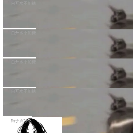
计是基于早期模型的能力—...
可以用来分析、提炼、审阅、建议，但不能用来
发行价格及战略配售结果，杭州深度求索人工智能基础技术研究有
白开水不加糖
创作。 具体来说，LLM 生成的代码可以提交，
限公司（DeepSeek）获配93.3399万股，按150.8元/股发行价格
但必须满足五个条件：预先安排、非关键、高质
Docker 29.7.2 发布
计算，认购金额约1.41亿元，股份锁定期为36个月。 公告显示，
量、充分测试、充分审查，并且必须披露。LLM
本次宇树科技战略配售对象主要包括长期投资机构、与公司业务具
Docker 29.7.2 现已发布，具体更新内容如下： Bug fixes and en
不得生成涉及安全性的关键变更，除非作者本身
有战略合作关系或长期合作愿景的大型企业、科创板保荐人跟投子
hancements 修复多次传递同一环境变量时，docker service crea
白开水不加糖
就是领域专家。即使如此，政策也"强烈不建
公司，以及公司高级管理人员和核心员工参与设立的专项资产管理
te和docker service update会发生 panic 的问题。docker/cli#714
议"这么做。 对于不披露的情况，审核者可以直
计划。其中，DeepSeek作为与宇树科技具备战略合作关系的企
Apache Fluss 毕业成为顶级项目
5 修复了 Docker Engine 29.7.0 中引入的一个回归问题，该问题
接关闭 PR，无需解释。 政策作者 Jynn Ne...
业，获配股份数量占本次发行数量的2.31%。 除DeepSeek外，腾
导致拉取镜像时会拒绝包含绝对 hardlink 目标的镜像（此类镜像由
今年 7 月，Apache Fluss 的毕业提案在 Apach
讯旗下上海启善投资有限公司获配9...
某些镜像构建工具生成）。moby/moby#53305 修复了 Docker En
e 孵化器项目管理委员会（IPMC）投票中获得
白开水不加糖
gine 29.7.0 中引入的一个回归问题，该问题可能导致在旧版 Linux
全票通过，随后获 Apache 软件基金会董事会批
内核...
马斯克 AI 百科项目 Grokipedia 被曝数月未更新
准。今天，Apache 软件基金会正式宣布 Apach
e Fluss 孵化毕业，成为 Apache 顶级项目（TL
埃隆·马斯克推出的AI百科项目 Grokipedia 被曝长期停止内容更
P）！这一里程碑不仅标志着 Fluss 迈入新的发
新，未能实现其作为“AI版维基百科”替代品的目标。 据 Lawfare 最
白开水不加糖
展阶段，也将进一步推动流式存储、实时湖仓与
新调查，自今年4月以来，Grokipedia 页面更新功能基本停滞，过
AI 数据基础加速融合，为实时数据基础设施的发
Solon I18n：三种解析器，零样板代码
去三个月内没有任何条目完成更新，用户提交的编辑请求也长期处
展开启新的篇章。
于待处理状态。 Grokipedia 于去年底上线，定位为由人工智能生
如果你在 Spring Boot 里做过国际化，流程大概是这样的：配 Mes
成内容的百科平台，被马斯克视为传统众包百科网站维基百科的替
sageSource 的 Bean、写 ReloadableResourceBundleMessage
梅子酒好吃
代方案。Lawfare 调查发现，无论热门页面还是低关注度页面，均
Source、声明 LocaleResolver、注册 LocaleChangeIntercepto
未出现近期更新，相关问题并非局限于特定领域，而是在不同主题