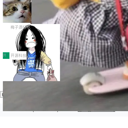
渐丰富，用户关注的重点也在发生变化：不只是
Gemini 的架构师。Google 首席科学家。 Jeff D
让AI用起来，还要进一步看清混合算力时代下，
🔥 SolonCode v2026.8.4 发布：界面
ean 在 Google 工作了 27 年后，宣布离职。 他
字体可调、22 种语言、记忆搜索增强
Token花在哪里、算力是否被充分利用，以及持
不是一个人走。一同离开的还有 Sanjay Ghema
打开终端就能上岗的全中文编码智能体，这一轮
续增长的AI成本该如何优化。 深信服AI算力网关
wat（Google 员工编号 23，Jeff Dean 二十多
把「看得清、用母语、记得住」三件事一次补
梅子酒好吃
正是围绕这些实际问题，从Token治理和成本治
年的编程搭档，MapReduce 和 Bigtable 的共同
齐。 SolonCode 是什么 SolonCode 是杭州无
理两个方面，让用户的每一份算力都看得清、管
作者）、Quoc Le（Google 大脑核心成员，Se
让“代码语义理解”深度释放AI Coding
耳科技研发的企业级终端编码智能体——一位全
得住、用得稳、省得下、更安全！ 一、从现在开
价值潜能：华为云码道（CodeArts）
q2Seq 和 DocAI 的共同发明人）以及 Oriol Vin
中文驱动的数字员工，自主理解需求、规划步
一、代码仓深度理解技术的作用与价值 在软件工
始，Token使用一目...
代码仓技术解析
yals（Gemini 联合负责人，AlphaSta...
骤、编写代码。不挑模型、不挑平台，curl 一行
程实践中，代码仓是企业核心知识资产的主要载
开
开源科技
装完即用。 开源地址：Gitee · GitCode · GitHu
体。企业级代码仓库通常包含数十万乃至数百万
b 安装 支持 Java 8+（8~26）、macOS / Linu
个文件，其规模远超单次模型调用可承载的上下
x / Windows / Harmony PC。 # macOS / Linu
文窗口。随着项目规模的持续扩张与代码历史的
x / Harmony PC curl -fsSL https://solon.noea
不断累积，代码仓中的模块关系、接口契约、业
r.org/solon...
务逻辑等关键信息往往分散于数十乃至数百个文
件之中，形成高度复杂的知识关联网络。传统的
代码检索手段（如关键词匹配、目录遍历）仅能
在语法层面完成文本定位，难以触及代码的语义
©OSCHINA(OSChina.NET)
京ICP备2025119063号
内涵与结构关联，导致开发者使用代码智能体在
理解大规模代码仓时面临显著"代码仓理解"瓶