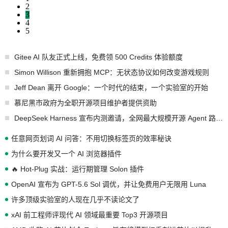
2
3
4
5
Gitee AI 队友正式上线，免费领 500 Credits 体验额度
Simon Willison 重新拥抱 MCP：无状态协议如何改变游戏规则
Jeff Dean 离开 Google：一个时代的结束，一个实验室的开始
慕尼黑市政府为全职开源项目维护者提供资助
DeepSeek Harness 宣布内测邀请，全网最大规模开源 Agent 路演现场诞生
任意网页划词 AI 问答：不用切换标签页的效率秘诀
为什么要开发又一个 AI 浏览器插件
🔥 Hot-Plug 实战：运行期管理 Solon 插件
OpenAI 宣布为 GPT-5.6 Sol 调优，并让免费用户无限用 Luna
许多顶级实验室的人现在几乎不读论文了
xAI 前工程师评现代 AI 领域最重要 Top3 开源项目