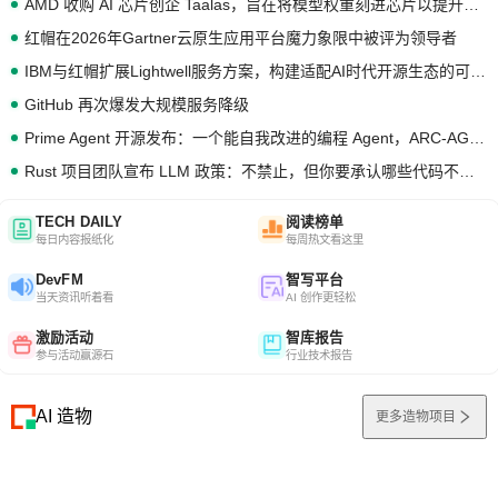
AMD 收购 AI 芯片创企 Taalas，旨在将模型权重刻进芯片以提升推理性能
红帽在2026年Gartner云原生应用平台魔力象限中被评为领导者
IBM与红帽扩展Lightwell服务方案，构建适配AI时代开源生态的可信基础设施
GitHub 再次爆发大规模服务降级
Prime Agent 开源发布：一个能自我改进的编程 Agent，ARC-AGI 3 超越人类专家基线
Rust 项目团队宣布 LLM 政策：不禁止，但你要承认哪些代码不是你写的
TECH DAILY
阅读榜单
每日内容报纸化
每周热文看这里
DevFM
智写平台
当天资讯听着看
AI 创作更轻松
激励活动
智库报告
参与活动赢源石
行业技术报告
AI 造物
更多造物项目