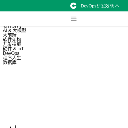
DevOps研发效能
综合
开源资讯
软件资讯
AI & 大模型
大前端
软件架构
开发技能
硬件 & IoT
DevOps
程序人生
数据库
1