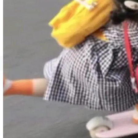
貌。数据显示，微软和 Meta 主要依托充沛的经
营现金流来覆盖资本开支，其资本支出覆盖率分
别达到155% 和106%;而SpaceXAI的经营现金
流仅能覆盖资本开支的12...
©OSCHINA(OSChina.NET)
京ICP备2025119063号