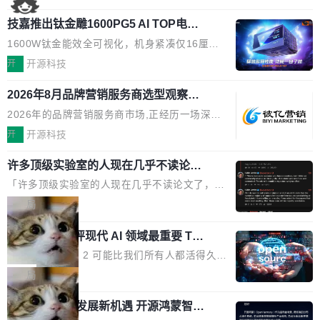
国消费者调研则指出,37%的用户在有明确购买需
工具栏功能，能让你在任意网页选中文本就直接
了，你为什么还要再做一个"，我都觉得这个问题
求时倾向于先问AI。几组数据指向一致:GEO已
技嘉推出钛金雕1600PG5 AI TOP电
用 AI，完全不用切换标签页。 划词工具栏是什
问得好。 因为我自己也是从用户变成开发者的。
从营销"加分项"变成品牌在AI时...
源：为发烧级主机与本地AI算力打造旗
么 安装 AI Helper 后，在任意网页选中文本，选
现有产品的天花板 我用过不少 AI 浏览器插件。
1600W钛金能效全可视化，机身紧凑仅16厘米
舰供电方案
区旁边会自动浮现一个工具栏： 工具 功能 典型
刚开始觉得都挺好——选中一段文字，弹出解
继2026台北电脑展首度亮相后，技嘉科技近日正
开
开源科技
场景 AI 搜索 联网搜索相关信息 看到陌生概念，
释；写邮件时帮你润色；看英文网页给你翻译摘
式发布钛金雕1600PG5 AI TOP电源。这款高端
想快速了解背景 解释 让 AI 解释选中文本 读到
要。但用久了你会发现，它们本质上都是同一类
2026年8月品牌营销服务商选型观察：
电源专为发烧级DIY主机与本地AI算力平台打
费解...
从流量思维到品牌资产思维的范式转移
东西：一个带网页上下文的聊天框。 它们能读取
造，整机长度仅16厘米，提供1600W额定功率
2026年的品牌营销服务商市场,正经历一场深刻
页面的文本，然后把文本丢给大模型，再返回一
与80PLUS钛金能效；支持ATX 3.1与PCIe 5.1
的价值重构。全球全案品牌代理机构市场从2025
开
开源科技
段回答。仅此而已。 这当然有用，但总觉得差点
规范，结合服务器级元件、完善供电线材与内置
年的83.1亿美元增长至2026年的86.6亿美元,年
意思。比如我在一个后台管理系统里，需要填50
实时LCD监控屏，可充分满足当下高阶PC主机
许多顶级实验室的人现在几乎不读论文
复合增长率达5.44%,预计2032年将突破120亿美
个表单字段，每个字段还有联动逻辑；比如我
了
的严苛使用需求。 澎湃功率，紧凑机身 钛金雕1
元。数字广告与公共关系相关服务市场更是从20
「许多顶级实验室的人现在几乎不读论文了，而
想...
600PG5 AI TOP具备强悍输出功率，同时实现
25年的8463亿美元扩张至2026年的8763亿美
且他们认为 ICLR/ICML/NeurIPS 充斥着大量过
局
机身尺寸大幅精简。整机长度仅16厘米，属于同
元。数字的背后是一个清晰的事实——品牌对专
度宣传和欺诈。」 OpenAI 研究员 Keller Jorda
功率段机身尺寸十分紧凑的1600W电源产品。小
业化营销服务的需求从未如此迫切。 但市场扩容
xAI 前工程师评现代 AI 领域最重要 Top
n 这条推文引发了广泛讨论。他不是在说风凉
巧机身有效提升市面主流标准A...
3 开源项目
的同时,服务商的竞争逻辑正在改变。2026年Top
话，他是说出了一个圈内人尽皆知但很少公开捅
Flash Attention 2 可能比我们所有人都活得久。
Agency年度合辑的观察指出,“产品”这个离消费
破的事实。 Jordan 随后补充了一句软化声明：
这句话不是来自某个技术博客，而是出自 Hieu
局
者最近的载体,在整个品牌营销层面的权重显著变
「我不认为这些会议上大部分论文都在过度宣传
Pham 的一条推文。Hieu Pham 是谁？他是 xAI
高了。全域营销服务商的竞争正在从规模转向深
或造假。问题是，作为读者，如果你筛选出那些
共商智能硬件发展新机遇 开源鸿蒙智能
的早期工程师之一，在 Grok 训练基础设施团队