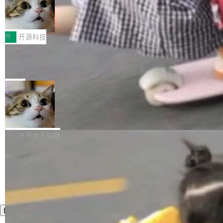
者部落知识"。 换个写法。Rust 的 enum，两个
样。这是 Sandstorm.io 的重制版，我十年前的
鲁大师7月新机性能/流畅/AI榜：vivo夺
计思路很直接：每个对象是一个独立的 SQLite
变体：Switchable...
性能、流畅双第一，三星Galaxy Z系列
那个创业公司。不同的是，这次它构建在 Cloudf
数据库，按名称寻址，复制到你自己的 S3 兼容
2026年7月的手机市场，由于存储等硬件成本暴
新折叠缺席
lare Workers 上——我花了九年时间搭建的平台
存储库里。节点之间只通过这个存储库协调——
增，手机厂商的日子也不好过啊，新机速度明显
开
开源科技
——并且深度集成了 AI。这基本上是我十年秘密
没有控制平面，没有共识协议。每个对象自带一
放缓，因此硝烟味淡了许多。新机参数规格除开
计划的顶峰。 十年前，Ken...
个小型数据库，应用天然按分片构建，单个数据
Zed 推出 DeltaDB，一个记录 commit
高价的三星折叠（三星Galaxy Z Fold8 Ultra / Z
之间所有操作的版本控制系统
库的竞争和爆炸半径问题在设计层面就被消除
Fold8 / Z Flip8）外，其余要么是中低端机器，
Zed 编辑器团队发布了新项目——DeltaDB，一
了。 闲置的 cell 会休眠到几乎不占资源。当 cel
例如iQOO Z11i、REDMI Note 17、REDMI No
个在 git commit 之间记录每一次编辑操作的版
局
l 迁移或唤醒时，新宿主从 S3 恢复 SQLite 数据
te 17 Pro、OPPO K15，要么是vivo X300 E这
本控制系统。目前处于 Early Access 阶段。 De
库继续执行。存储库是持久化的唯一真相...
样的次旗舰。 Galaxy Z Fold8 Ultra / Z Fold8 /
SpaceXAI 单季资本开支达 183 亿美元
ltaDB 的核心思路直接写在 landing page 最显
Z Flip8三款折叠屏新机均在7月22日发布，且全
眼的位置：「Software is made between com
根据风险投资人Tomer Tunguz 博客（VC 分
部搭载骁龙8 Elite Gen5 for Galaxy，它们本该
mits」——软件是在 commit 之间写出来的。git
析）披露的最新分析与第二季度业绩报告，Spac
白开水不加糖
是7月性...
只记录了你提交的最终状态，但真正的工作过程
eXAI在上个季度的总资本支出飙升至183.7亿美
——打字、删改、试错、agent 对话——都在 co
元。其中，绝大部分资金被直接用于 AI 领域，
mmit 之间的空隙里丢失了。 DeltaDB 要做的就
金额高达158.3亿美元，这一单项投入已经逼近
是把这段空隙补上。 回退到任何一次编辑：Delt
微软同期总资本开支的四成。 与亚马逊、Alpha
aDB 捕获 commit 之间的每一次操作，...
bet、微软以及 Meta 等传统科技巨头相比，Spa
ceXAI的资金消耗速度尤为引人瞩目。然而，支
撑庞大支出的资金来源却呈现出截然不同的面