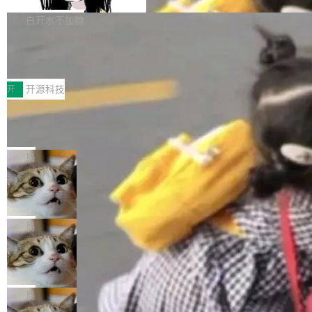
Apache Doris 4.1 要补齐的，正是缺失的那一
erg V3
热门页面还是低关注度页面，均未出现近期更
本。 Solon 换了个方式。整个 i18n 模块围绕三
半。在已有查询能力的基础上，Doris 进一步支
白开水不加糖
新，相关问题并非局限于特定领域，而是在不同
个解析器、一个注解、一个工具类展开——没有
持了 UPDATE、DELETE、MERGE INTO 等数
主题和访问量页面中普遍存在。 调查人员最初认
XML、没有拦截器注册、没有样板配置。 资源
Testin XAgent：CIO智能测试落地指南
据修改操作、完整的表结构管理与分区演进，以
为，Grokipedia可能只是限...
文件的约定 把文件放到 resources/i18n/ 下： r
及 rewrite_data_files、expire_snapshots 等日
7月30日，TiD2026质量竞争力大会在北京中关
esources/i18n/messages.properties ...
常维护操作，并完整支持 Iceberg V3 格式。
村国家自主创新示范区会议中心开幕。本届大会
开
开源科技
由中关村智联软件服务业质量创新联盟主办，以
让非法状态不可表示：一篇关于 ADT
“智构可信·质创未来——AI原生时代的质量新范
的帖子在 Reddit 火了
式”为主题，直面AI从实验室走向规模化产业落地
有一种东西，一旦用过就回不去了。Alex Fedos
的核心质量命题。会上，《2026智能研发生产力
eev 管它叫"软件设计的基石"。 他说的东西不新
局
工具选型手册》发布，Testin云测的Testin XAge
鲜——代数数据类型（ADT），尤其是和类型
Cloudflare 开源内部企业 AI 平台 Clou
nt智能测试系统入选AI测试领域代表产品。对CI
（sum type）。但他说清楚了一件事：这不是类
dflare OS
O而言，这提示了一个转变：AI测试正在从效率
型系统的学术体操，是日常编码的思维方式。 文
Cloudflare 发布了一个开源项目 Cloudflare O
工具升级为企业的质量基础设施。 CIO面对的新
章从一个简单的例子切入。一个网站的深色主题
S。如果你只看官方博客，你会觉得这是又一
局
现实 过去两年，CIO们的焦虑清单上多了两项：
设置，如果用布尔值 + 可空字段来表示——bool
个"AI 知识库 + 聊天机器人"——每个大厂都在
一是如何让大模型和智能体应用安全地从PoC走
ean 表示是否可切换，nullable 的默认模式、浅
Deno 团队开源 Celld，可自托管的分
做，没什么新鲜的。 但 Kenton Varda 在 Twitte
向生产，二是如何让测试团队跟得上AI应用...
布式 Durable Objects
色方案、深色方案——会产生大量无意义的组
r 上把事情说清楚了： 今天我们发布了 Cloudfla
Ryan Dahl 领导的 Deno 团队推出了最新开源项
合。方案缺了、配置冲突了、全 null 了。要知道
re OS，一个带连接器的聊天机器人，跟其他所
目 Celld，一个能在自己机器上运行 Cloudflare
局
哪些组合有效，作者说，你得靠"文档、校验、或
有科技公司做的一样。只不过，实际上它不一
Workers 和 Durable Objects 的守护进程。 设