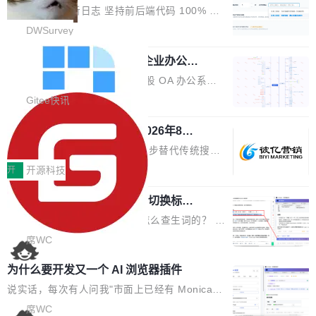
改，考试能力升级
创始合伙人张鸣晨表示，AI产业化是长期产融结
ws 内置应用臃肿早就是老话题了，但一款天气
DWSurvey 更新日志 坚持前后端代码 100% 开
合过程，早期优质技术项目需持续资本与产业资
应用占用内存就超过 1G 还是过于离谱——问题
源助力企业建设自主可控的问卷调研系统 官网地
DWSurvey
源赋能，助力创新从概念走向落地。现场青年学
出在 WebView2。微软的天气 App 本质上是一
址www.diaowen.net ➔ 源码下载Gitee 仓库 ➔
者、产业专家、投资人围绕AI前沿技术瓶颈、行
个嵌在 Edge WebView 里的网页。它不是一个
勾股 OA v6.0.2 已经发布，企业办公系
本次更新新增短信验证修改已答问卷功能，提升
业固有认知重构等议题展开跨界对话，聚焦行业
统
「应用」，它是一个运行在浏览器引擎里的网
答卷安全性；同时升级考试能力，完善填空题判
勾股 OA v6.0.2 已经发布。 勾股 OA 办公系统
真实痛点与突破方向...
页，外面套了一层 Windows 的壳。 WebView2
分、防切屏等功能体验，并优化多项产品细节，
是一款简单实用的开源的企业办公系统。系统集
Gitee快讯
本身就是个内存大户。它加载了完整的 Edge 渲
提升整体使用体验。 新增功能 01. 新增验证手
成了系统设置、附件管理、人事管理、行政管
染引擎，包括 JavaScript 引擎...
机号后查看、修改已答问卷功能 02. 新增填空题
942亿赛道如何选对伙伴？2026年8月G
理、消息管理、资产管理、企业公告、知识网
EO公司推荐
判分功能 03. 添加协作管理员支持树形结构选择
盘、审批流程设置、办公审批、工作计划、工作
当DeepSeek、豆包等大模型逐步替代传统搜索
体验优化与修复 •页面与体验优化 优化工作台首
汇报、工作日志、日常办公、财务管理、客户管
成为用户获取信息的主要入口,品牌竞争的逻辑变
开
开源科技
页 UI 展示效果，提升页面使用体验。 优化防切
理、合同管理、项目管理、任务管理等功能模
了:不再是争抢关键词排名,而是想办法进入AI脱
屏提醒规则，调整为每次切屏均触发提示，提升
块。系统简约，易于功能扩展，方便二次开发，
任意网页划词 AI 问答：不用切换标签页
口而出的那个答案。"GEO公司推荐"这个搜索词
考试规范性。 优化登录状...
的效率秘诀
可以用来做日常 OA，CRM，ERP，业务管理等
背后,折射的是企业面对新兴服务赛道时的集体困
看英文技术文档的时候，你是怎么查生词的？ 我
系统。 勾股OA6.0.2版本主要是对勾股OA 6第
惑——该信谁、看什么、怎么选。 据易观分析
猜大多数人的流程是：选中单词 → Ctrl+C → 切
席WC
一个大版本发布的部分功能细节优化和bug问题
《中国GEO市场产业图谱》数据,2026年中国GE
到翻译标签页 → Ctrl+V → 看翻译 → 切回原
修复的版本，具体更新日志如下： 1、补全新版
为什么要开发又一个 AI 浏览器插件
O行业规模预计达942亿元,同比增长169.7%。G
文。遇到不懂的代码片段，再切到 ChatGPT 问
本的各个审批类型的审批单导出 2、优化各个审
artner同期预测,传统搜索引擎访问量年内将下滑
一下。来回切换几次，思路早断了。 今天介绍的
说实话，每次有人问我"市面上已经有 Monica、
核反确认审批的逻辑，使...
25%,AI载体流量占比突破40%;埃森哲2025年中
开源 Chrome 扩展 AI Helper，有一个划词浮动
Sider、Copilot for Chrome 这些 AI 浏览器插件
席WC