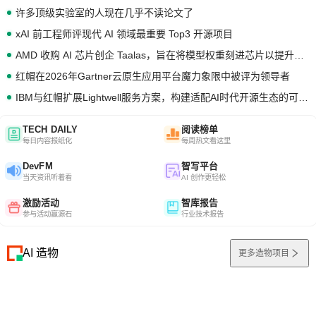
许多顶级实验室的人现在几乎不读论文了
xAI 前工程师评现代 AI 领域最重要 Top3 开源项目
AMD 收购 AI 芯片创企 Taalas，旨在将模型权重刻进芯片以提升推理性能
红帽在2026年Gartner云原生应用平台魔力象限中被评为领导者
IBM与红帽扩展Lightwell服务方案，构建适配AI时代开源生态的可信基础设施
TECH DAILY
阅读榜单
每日内容报纸化
每周热文看这里
DevFM
智写平台
当天资讯听着看
AI 创作更轻松
激励活动
智库报告
参与活动赢源石
行业技术报告
AI 造物
更多造物项目