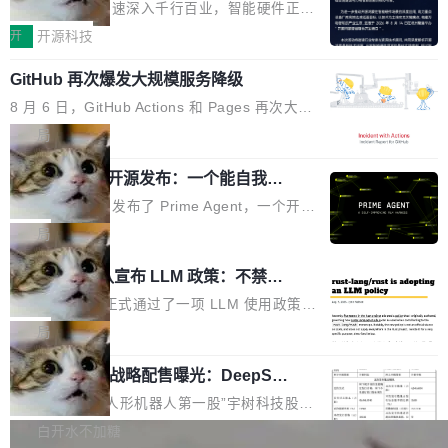
度,案例厚度、全域覆盖、多线协同...
硬件开发者日杭州站即将举行
看起来最令人兴奋的论文，那它们大部分都是过
工作过。近日他在 X 上发了一条帖子，列出了他
随着万物智联加速深入千行百业，智能硬件正从
度宣传的。」 这才是真正的痛点。不是所有论文
认为现代 AI 领域最重要的三个开源项目。 第一
单点设备迈向智能化、网联化、协同化发展。作
开
开源科技
都有问题，是最吸引眼球的那批论文最有问题。
个名字毫无悬念：Flash Attention 2。 Hieu 的
为面向全场景、跨终端的分布式操作系统，开源
他引用的帖子来自 Mathew Shen，一位 ICLR 2
理由很具体。FA 系列不需要解释，但 FA2 是他
GitHub 再次爆发大规模服务降级
鸿蒙通过统一技术底座和分布式能力，为不同类
026 的读者：「看了篇 ...
认为最重要的一个——复杂度恰到好处，刚好能
型智能设备的开发、连接与互联提供关键支撑，
8 月 6 日，GitHub Actions 和 Pages 再次大规
驱动你去学 CuTe，但还没被那些"邪恶的" Hopp
也为产业链企业探索产品创新与商业增长打开新
模服务降级，Actions 完全不可用超过 5 小时，
局
er++ 优化所淹没，足够容易修改和适配。 更关
的空间。 8月14日，开源鸿蒙智能硬件开发者日
webhook 停发，连自托管 runner 也因调度层故
键的是 FA2 的持久性...
（OHDD：OpenHarmony Hardware Develope
Prime Agent 开源发布：一个能自我改
障无法工作。Pages、Copilot code review、C
进的编程 Agent，ARC-AGI 3 超越人类
r Day）将在杭州启航。活动面向智能硬件产业
opilot coding agent 全部受影响。从检测到完全
Prime Intellect 发布了 Prime Agent，一个开源
专家基线
链企业和开发者，邀请行业专家与资深技术顾
恢复，大约 12 小时。 这是 2026 年 8 月的第六
的编程 Agent Harness，核心设计围绕两个抽
局
问，围绕开源鸿蒙技术能力、设备适配、芯片适
起事故，其中四起与 AI/Copilot 服务相关。 Git
象：Recursive Language Model（RLM）和 C
配、功耗与稳定性调优、兼容性测评及统一互联
Rust 项目团队宣布 LLM 政策：不禁
Hub 员工 kdaigle 在 HN 讨论中贴出了一组数
ontinual Harness。在 ARC-AGI 3 基准测试
等内容展开系统讲解和实战交流，帮助企业进一
止，但你要承认哪些代码不是你写的
据：2025 年全年 10 亿次 commit。现在，每周
上，Prime Agent + Opus 5 的组合达到了 95.
Rust 语言项目正式通过了一项 LLM 使用政策，
步了解开源鸿蒙在智能...
2.75 亿次，全年预计 140 亿次。GitHub...
5% RHAE Best@1，超过了 ARC 报告的人类专
覆盖 rust-lang/rust 单一仓库的代码贡献。这不
局
家基线 95.4%。 不是又一个 coding agent 包装
是项目级别的官方立场，目前由五个团队采纳，
宇树科技 IPO 战略配售曝光：DeepSe
器 Prime Agent 的架构和市面上大多数 coding
但它可能是主流开源项目中关于 AI 辅助贡献最
ek 获配 93.3 万股，锁定 36 个月
agent 有本质区别。大多数 agent harness 的设
细致的一份规则。 政策的核心只有一句话：LLM
8月6日晚间，“人形机器人第一股”宇树科技股份
计是基于早期模型的能力—...
可以用来分析、提炼、审阅、建议，但不能用来
有限公司披露IPO发行价格及战略配售结果，杭
白开水不加糖