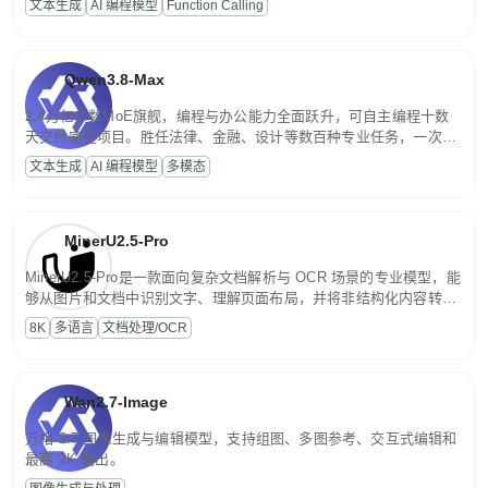
文本生成
AI 编程模型
Function Calling
文案处理等普惠刚需场景。
Qwen3.8-Max
2.4万亿参数MoE旗舰，编程与办公能力全面跃升，可自主编程十数
天交付完整项目。胜任法律、金融、设计等数百种专业任务，一次对
话端到端交付生产级成果。原生视觉理解贯穿规划、执行与验证全流
文本生成
AI 编程模型
多模态
程，支持超长文档与长视频的深度语义解析。长程任务中自主规划与
闭环迭代，持续进化。
MinerU2.5-Pro
MinerU2.5-Pro是一款面向复杂文档解析与 OCR 场景的专业模型，能
够从图片和文档中识别文字、理解页面布局，并将非结构化内容转换
为便于存储、检索和二次处理的结构化结果。
8K
多语言
文档处理/OCR
Wan2.7-Image
万相 2.7 图像生成与编辑模型，支持组图、多图参考、交互式编辑和
最高 2K 输出。