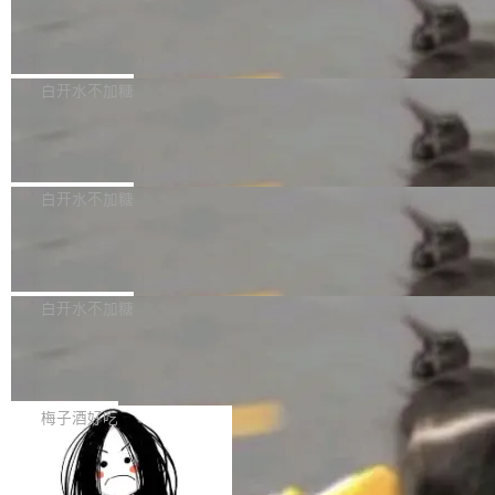
创作。 具体来说，LLM 生成的代码可以提交，
州深度求索人工智能基础技术研究有限公司（De
但必须满足五个条件：预先安排、非关键、高质
Docker 29.7.2 发布
epSeek）获配93.3399万股，按150.8元/股发行
量、充分测试、充分审查，并且必须披露。LLM
价格计算，认购金额约1.41亿元，股份锁定期为
Docker 29.7.2 现已发布，具体更新内容如下：
不得生成涉及安全性的关键变更，除非作者本身
36个月。 公告显示，本次宇树科技战略配售对
Bug fixes and enhancements 修复多次传递同
白开水不加糖
就是领域专家。即使如此，政策也"强烈不建
象主要包括长期投资机构、与公司业务具有战略
一环境变量时，docker service create和docker
议"这么做。 对于不披露的情况，审核者可以直
合作关系或长期合作愿景的大型企业、科创板保
Apache Fluss 毕业成为顶级项目
service update会发生 panic 的问题。docker/cl
接关闭 PR，无需解释。 政策作者 Jynn Ne...
荐人跟投子公司，以及公司高级管理人员和核心
i#7145 修复了 Docker Engine 29.7.0 中引入的
今年 7 月，Apache Fluss 的毕业提案在 Apach
员工参与设立的专项资产管理计划。其中，Dee
一个回归问题，该问题导致拉取镜像时会拒绝包
e 孵化器项目管理委员会（IPMC）投票中获得
白开水不加糖
pSeek作为与宇树科技具备战略合作关系的企
含绝对 hardlink 目标的镜像（此类镜像由某些镜
全票通过，随后获 Apache 软件基金会董事会批
业，获配股份数量占本次发行数量的2.31%。 除
像构建工具生成）。moby/moby#53305 修复了
马斯克 AI 百科项目 Grokipedia 被曝数
准。今天，Apache 软件基金会正式宣布 Apach
DeepSeek外，腾讯旗下上海启善投资有限公司
月未更新
Docker Engine 29.7.0 中引入的一个回归问
e Fluss 孵化毕业，成为 Apache 顶级项目（TL
埃隆·马斯克推出的AI百科项目 Grokipedia 被曝
获配9...
题，该问题可能导致在旧版 Linux 内核...
P）！这一里程碑不仅标志着 Fluss 迈入新的发
长期停止内容更新，未能实现其作为“AI版维基百
白开水不加糖
展阶段，也将进一步推动流式存储、实时湖仓与
科”替代品的目标。 据 Lawfare 最新调查，自今
AI 数据基础加速融合，为实时数据基础设施的发
Solon I18n：三种解析器，零样板代码
年4月以来，Grokipedia 页面更新功能基本停
展开启新的篇章。
滞，过去三个月内没有任何条目完成更新，用户
如果你在 Spring Boot 里做过国际化，流程大概
提交的编辑请求也长期处于待处理状态。 Groki
是这样的：配 MessageSource 的 Bean、写 R
梅子酒好吃
pedia 于去年底上线，定位为由人工智能生成内
eloadableResourceBundleMessageSource、
容的百科平台，被马斯克视为传统众包百科网站
Apache Doris 4.1 全面增强 Iceberg：
声明 LocaleResolver、注册 LocaleChangeInt
支持 UPDATE、MERGE INTO 与 Iceb
维基百科的替代方案。Lawfare 调查发现，无论
erceptor…五六步之后才能看到第一行翻译文