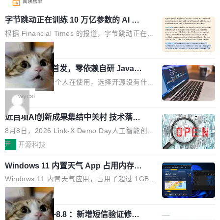
阅读榜单
字节跳动正在训练 10 万亿参数的 AI 模
型
根据 Financial Times 的报道，字节跳动正在训
练一个 10 万亿参数的 AI 模型，目前处于预训练
局
阶段。 10 万亿是什么概念？Anthropic 目前最
wastnet 开源首发，零依赖自研 Java H
大的模型 Mythos 5 约 8 万亿参数。DeepSeek
TTP/2 框架，性能对标 Undertow !
V4-Pro 是 1.6 万亿。月之暗面的 Kimi K3 是 2.
这个项目一直是个人在使用，选择开源没有什么
8 万亿。美团 LongCat-2.0 是 1.6 万亿。字节
动机理由，就是想开源了，如果非要说一个，那
wycst
跳动的这个未命名模型，直接跳到了 10 万亿。
就是它多少弥补了国产 Java 自研 HTTP/2 框架
预训练通常需要 3 到 6 个月，之后还有微调阶
近百项AI创新成果集结中关村 技术落地
这块空白——放眼国产 Java 生态，能拿出手的
与产业迭代提速
段。按这个时间线，最早可能在 2026 年底或 2
HTTP/2 网络框架，要么闭源，要么底层建立在
8月8日，2026 Link-X Demo Day人工智能创新
027 年初发布。 这个节点很微妙。Anthropic 刚
Netty 之上，真正自研的 Java 实现几乎没有。
项目展在北京中关村举办。本次活动由星连资
开
开源科技
在 5 月发布了 Mythos 5...
wastnet 是一款完全自研、零第三方依赖的轻量
本、华清普智AI孵化器主办，汇聚近2000名产
级 Java 网络应用框架，核心基于 JDK 原生 NI
Windows 11 内置天气 App 占用内存超
业、学术、投资人士，集中展出近百项覆盖AI芯
过 1GB
O 构建 Reactor 多路复用模型，不依赖 Netty、
片、算力、模型、应用全链条创新项目，聚焦AI
Windows 11 内置天气应用，占用了超过 1GB
Tomcat 等任何第三方网络库。其 HTTP/2 协议
技术产业化落地与资本对接，呈现当前国内AI前
内存。 Notebookcheck 的测试发现这个数字
局
栈从 HPACK、Huffman 到 ALPN 均为自主实
沿技术突破与商业化最新进展。 活动围绕AI学术
时，反复确认了多次。不是 100MB，不是 500
现，在基准测试中与 Un...
研究与产业落地融合展开多维度研讨。星连资本
调问更新7.26~8.8 ：新增短信验证修
MB，是 1 个 G。一个显示天气的应用。 Windo