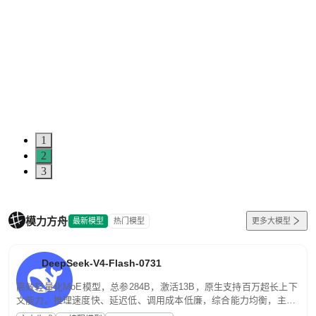
1
2
3
模力方舟
最新模型
热门模型
更多大模型
DeepSeek-V4-Flash-0731
高效轻量化MoE模型，总参284B，激活13B，原生支持百万超长上下
文能力。推理速度快、延迟低、调用成本低廉，综合能力均衡，主打
高并发、轻量化任务，适合日常对话、内容创作、基础 RAG、批量