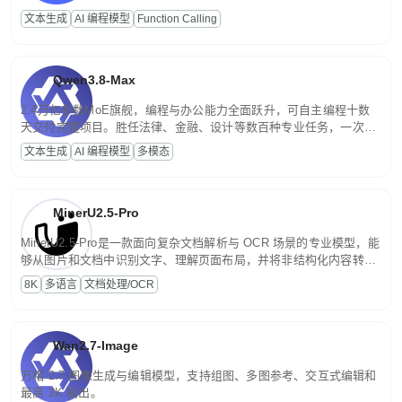
高并发、轻量化任务，适合日常对话、内容创作、基础 RAG、批量
文本生成
AI 编程模型
Function Calling
文案处理等普惠刚需场景。
Qwen3.8-Max
2.4万亿参数MoE旗舰，编程与办公能力全面跃升，可自主编程十数
天交付完整项目。胜任法律、金融、设计等数百种专业任务，一次对
话端到端交付生产级成果。原生视觉理解贯穿规划、执行与验证全流
文本生成
AI 编程模型
多模态
程，支持超长文档与长视频的深度语义解析。长程任务中自主规划与
闭环迭代，持续进化。
MinerU2.5-Pro
MinerU2.5-Pro是一款面向复杂文档解析与 OCR 场景的专业模型，能
够从图片和文档中识别文字、理解页面布局，并将非结构化内容转换
为便于存储、检索和二次处理的结构化结果。
8K
多语言
文档处理/OCR
Wan2.7-Image
万相 2.7 图像生成与编辑模型，支持组图、多图参考、交互式编辑和
最高 2K 输出。