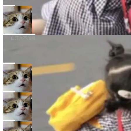
C版的产品，搭载“人机双写”重磅功能——你写
全球知名开源多媒体框架 FFmpeg 今天正式发
给 OpenAI 总法律顾问 Che Chang 发了封邮
你的，AI写AI的，同屏协作互不干扰。一句话让
布了 9.0 版本。这个版本除了带来新一代音视频
局
件，附了一封长信，要求 OpenAI 配合调查前苹
AI帮你干活，现在开启全新体验！ 温馨提示：
处理能力和硬件加速支持之外，还有一个特殊之
果员工带走机密信...
体验WorkBuddy鸿蒙PC版前，请将 HUAWEI M
亚马逊成本失控：AI 写代码烧掉 1215
处：FFmpeg 9.0 的代号是“Lei”。 这个名字，
万元，超预算 860%
atePad Edge 升级至 HarmonyOS 6.1.0.135S
来自中国开发者雷霄骅（Lei Xiaohua）。 对于
外媒近日曝光了亚马逊的多份内部报告显示，AI
P9 patch03及以上版本。 *升级路径：设置 > 搜
很多中国音视频开发者而言，这个名字并不陌
导致公司在多个项目上超支。《金融时报》报道
白开水不加糖
索“软件更新” > 检查更新，即可搜索新版本，下
生。十年前，他通过大量中文技术文章、源码分
称，仅一个项目的成本超支就高达 180 万美元
载安装完成升级即可。 没有...
析和开源示例，让一代开发者第一次真正理解 F
Hugging Face CEO 发声：中国正在开
（约合人民币 1215 万元）。 具体来说，一名工
源模型上碾压我们
Fmpeg，也成为很多人进入音视频开发领域的
程师借助 Anthropic 旗下 Claude Sonnet 模型
"他们正在开源模型上碾压我们。" Hugging Fac
“启蒙老师”。 而今年，恰好是雷霄骅离世十周
编写程序，目标是完成电商平台作者信息与商品
e CEO Clément Delangue 在 CNBC 的采访里
局
年。FFmpeg 社区最终选择用一个大版本的名
列表的数据匹配 —— 一项常规的数据处理任
没有拐弯抹角。他说中国正在赢得 AI 竞赛，而
字，留下了这份纪念。 雷霄骅曾是中国传媒大学
务，最终却产生了 180 万美元的账单，实际支出
当 AI agent 把源码变成了最好的扩展系
且按目前的速度，中国 AI 工具预计在今年底或
数字电视技术方向的博士生，长期从事视频、音
统，开发者工具必须开源
超出原定预算 860%。 更令人意外的是，该项目
2027 年就能追上美国前沿实验室的水平。 Dela
五年前，David Crawshaw 问过很多软件工程师
频技...
最终并未成功落地，而高额算力消耗持续运行长
ngue 把原因归结为一件事：开放协作。中国的
一个问题：你写过什么给自己用的程序？答案几
局
达 5 个月，公司直到财务对账时才察觉异常。这
AI 开发者在一个共享和协作的生态里加速迭代，
乎都是没有。工程师们整天用别人写的程序写程
意味着一个无人看管的 AI 程序，在近半年时间
而美国模型厂商在"闭门造车"。他的原话是 "buil
DeepSeek Harness 宣布内测邀请，全
序给别人用。偶尔有人自己写个博客系统、智能
里日夜不停地"烧钱"。 复盘显示，...
网最大规模开源 Agent 路演现场诞生
ding in silos"——各自为战，互不通气。 这个判
家居控制、家庭实验室，都算稀奇事。 Crawsh
一条内测招募帖，发出去的时候大概没人想到它
断从他嘴里说出来分量不同。Hugging Face 是
aw 是 Shelley 的作者，一个开源 AI coding age
会变成一场开源 Agent 生态的路演。 8月1日，
局
全球最大的开源 AI 平台，上面跑着上百万个模
nt。他最近在博客上写了一篇文章，核心论点很
DeepSeek Harness 团队负责人崔添翼（tiany