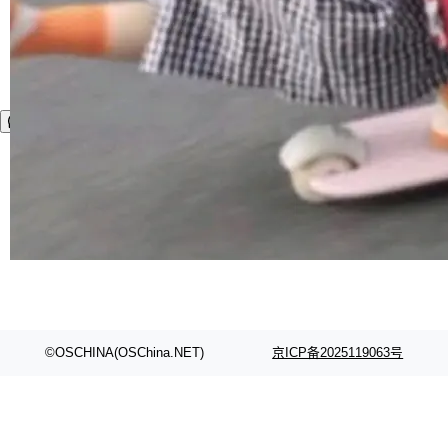
©OSCHINA(OSChina.NET)
京ICP备2025119063号