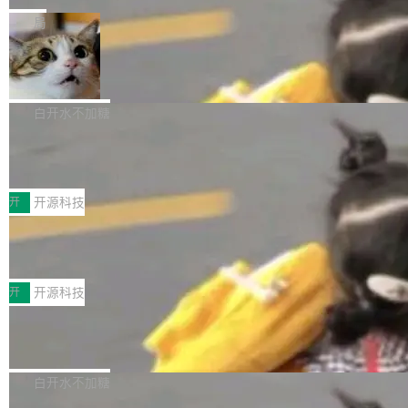
一在人才争夺战中失血的公司。六月，Google
er HE-AAC 960 解码 (DAB+) transpose_cuda
Code 在 X 上发帖：「DeepSeek Flash did 8T
局
连失两员大将：Noam Shazeer 去了 Op...
filter 添加 AMF Frame Rate Converter (vf_frc
tokens on August 1st. 5T of free usage + 3T
_amf) filter SMPTE 2094-50 元数据支持和直
NetBSD 11.0 正式发布
on OpenCode Go.」79.8 万次浏览，连带着 #
通 ProRes RAW VideoToolbox 硬件加速器 AP
DeepSeek一天消耗了8万亿# 上了微博热搜——
NetBSD 11.0 现已正式发布，这是 NetBSD 操
V ...
注意这是 OpenCode 一家的消耗。 OpenCode
作系统的第十八个主要版本。 自 NetBSD 10.1
白开水不加糖
是 Anomaly 出品的 AI 编程工具，套餐 10 美元/
以来的变化 更新亮点： 新增对 RISC-V 处理器
月。用户交了 10 美元，就能用 DeepSeek Flas
2026 ChinaJoy鸿蒙游戏增长臻享会举
架构的支持。NetBSD 11.0 是首个支持 64 位 R
办，鲸鸿动能系统呈现游戏行业解决方
h 随便写代码，按网友说法：「怎么使劲用也用
ISC-V 平台的稳定版本，涵盖一系列基于 StarFi
8月1日，2026 ChinaJoy期间，鸿蒙游戏增长臻
案
不完。」5T 来自免费额度，3T 来自 Go...
ve JH71XX 的设备，例如 VisionFive 2、PINE
享会在上海举办。鸿蒙生态的全场景智慧营销平
开
开源科技
64 STAR64，以及 QEMU。 增强了对 POSIX.1
台鲸鸿动能协同华为游戏中心，面向游戏行业开
-2024 和 C23 编程接口标准的兼容性。 compat
技嘉X3D系列再添新成员 B850 AORU
发者及生态伙伴，系统呈现了平台在游戏领域的
S ELITE X3D主板强化性能体验
_linux(8) 增强了对 Linux 系统调用的支持，包
完整能力版图——从IAP高价值用户的全周期经
面向AMD Ryzen X3D处理器玩家，技嘉X3D系
括 epoll（围绕 kqueue 实现）、POSIX 消息队
营、到IAA游戏的“买变一体”正循环、再到联运与
列主板阵容迎来新成员——B850 AORUS ELITE
开
开源科技
列、...
广告协同的全链路经营闭环，以及面向全球市场
X3D。作为面向主流高性能平台打造的全新主板
的出海增长布局。 华为终端云业务商业化销售负
Zadig v5.0 发布：AI 发布专员与 AI 审
产品，B850 AORUS ELITE X3D延续技嘉在X3
查专员上线
责人在开场致辞中表示，游戏开发者的核心诉求
D平台优化上的技术积累，旨在为游戏玩家带来
我们团队这几天最大的卡点不是 AI 写得不够
已不再是“多一个投放渠道”，而是一套能够持续
更稳定、更高效的装机选择。 B850 AORUS ELI
好，是 AI 写得太好了。 好到审查排期从两天的
白开水不加糖
驱动增长的体系。截至目前，搭载HarmonyOS
TE X3D基于AMD AM5平台打造，支持AMD Ry
活儿拖成了五天。PR 一堆起来没人敢合，发布