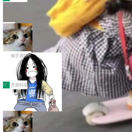
件。 腾讯网平团队在UCL-MPComm中实现了一
型或企业内部部署模型提升研发效率。但随着 AI
各领域的应用成果，覆盖技术底座、行业赋能、
个独立于业务线程的全局通信引擎（Engine），
Coding 从个人辅助工具逐步走向团队级、组织
Jeff Dean 离开 Google：一个时代的结
产品应用、支撑保障、专题等五大方向。深信服
并实...
束，一个实验室的开始
级应用，企业在规模化落地过程中，对安全性、
AI算力网关（AI创新平台）成功入选！ 随着各行
Google 员工编号 20。MapReduce 作者之一。
可控性和代码质量提出了更高要求。 首先是数据
各业的Agent走向规模化建设，算力构成形态逐
Bigtable 作者之一。TensorFlow 的作者之一。
局
安全与合规要求。对于大多数普通研发场景，公
渐丰富，用户关注的重点也在发生变化：不只是
Gemini 的架构师。Google 首席科学家。 Jeff D
有云模型能够满足快速试用和效率提升的需求。
让AI用起来，还要进一步看清混合算力时代下，
🔥 SolonCode v2026.8.4 发布：界面
ean 在 Google 工作了 27 年后，宣布离职。 他
但对于金融、能源、医疗等对数据安全要求较...
字体可调、22 种语言、记忆搜索增强
Token花在哪里、算力是否被充分利用，以及持
不是一个人走。一同离开的还有 Sanjay Ghema
打开终端就能上岗的全中文编码智能体，这一轮
续增长的AI成本该如何优化。 深信服AI算力网关
wat（Google 员工编号 23，Jeff Dean 二十多
把「看得清、用母语、记得住」三件事一次补
梅子酒好吃
正是围绕这些实际问题，从Token治理和成本治
年的编程搭档，MapReduce 和 Bigtable 的共同
齐。 SolonCode 是什么 SolonCode 是杭州无
理两个方面，让用户的每一份算力都看得清、管
作者）、Quoc Le（Google 大脑核心成员，Se
让“代码语义理解”深度释放AI Coding
耳科技研发的企业级终端编码智能体——一位全
得住、用得稳、省得下、更安全！ 一、从现在开
价值潜能：华为云码道（CodeArts）
q2Seq 和 DocAI 的共同发明人）以及 Oriol Vin
中文驱动的数字员工，自主理解需求、规划步
一、代码仓深度理解技术的作用与价值 在软件工
始，Token使用一目...
代码仓技术解析
yals（Gemini 联合负责人，AlphaSta...
骤、编写代码。不挑模型、不挑平台，curl 一行
程实践中，代码仓是企业核心知识资产的主要载
开
开源科技
装完即用。 开源地址：Gitee · GitCode · GitHu
体。企业级代码仓库通常包含数十万乃至数百万
b 安装 支持 Java 8+（8~26）、macOS / Linu
一条“删库”命令跑 17 小时，算法工程
个文件，其规模远超单次模型调用可承载的上下
师删光 89TB 数据只为干私活
x / Windows / Harmony PC。 # macOS / Linu
文窗口。随着项目规模的持续扩张与代码历史的
最高人民检察院8月4日公布了一起案件：北京一
x / Harmony PC curl -fsSL https://solon.noea
不断累积，代码仓中的模块关系、接口契约、业
名90后算法工程师王某，为了给自己接的私活腾
局
r.org/solon...
务逻辑等关键信息往往分散于数十乃至数百个文
服务器空间，删光了公司AI游戏部门的全部核心
件之中，形成高度复杂的知识关联网络。传统的
Cloudflare 分享推理优化实践：KV ca
数据。 王某2024年1月入职东城区某科技公司AI