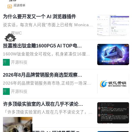
阅读榜单
为什么要开发又一个 AI 浏览器插件
说实话，每次有人问我"市面上已经有 Monica、
Sider、Copilot for Chrome 这些 AI 浏览器插件
席WC
了，你为什么还要再做一个"，我都觉得这个问题
技嘉推出钛金雕1600PG5 AI TOP电
问得好。 因为我自己也是从用户变成开发者的。
源：为发烧级主机与本地AI算力打造旗
现有产品的天花板 我用过不少 AI 浏览器插件。
1600W钛金能效全可视化，机身紧凑仅16厘米
舰供电方案
刚开始觉得都挺好——选中一段文字，弹出解
继2026台北电脑展首度亮相后，技嘉科技近日正
开
开源科技
释；写邮件时帮你润色；看英文网页给你翻译摘
式发布钛金雕1600PG5 AI TOP电源。这款高端
要。但用久了你会发现，它们本质上都是同一类
2026年8月品牌营销服务商选型观察：
电源专为发烧级DIY主机与本地AI算力平台打
从流量思维到品牌资产思维的范式转移
东西：一个带网页上下文的聊天框。 它们能读取
造，整机长度仅16厘米，提供1600W额定功率
2026年的品牌营销服务商市场,正经历一场深刻
页面的文本，然后把文本丢给大模型，再返回一
与80PLUS钛金能效；支持ATX 3.1与PCIe 5.1
的价值重构。全球全案品牌代理机构市场从2025
开
开源科技
段回答。仅此而已。 这当然有用，但总觉得差点
规范，结合服务器级元件、完善供电线材与内置
年的83.1亿美元增长至2026年的86.6亿美元,年
意思。比如我在一个后台管理系统里，需要填50
实时LCD监控屏，可充分满足当下高阶PC主机
许多顶级实验室的人现在几乎不读论文
复合增长率达5.44%,预计2032年将突破120亿美
个表单字段，每个字段还有联动逻辑；比如我
了
的严苛使用需求。 澎湃功率，紧凑机身 钛金雕1
元。数字广告与公共关系相关服务市场更是从20
「许多顶级实验室的人现在几乎不读论文了，而
想...
600PG5 AI TOP具备强悍输出功率，同时实现
25年的8463亿美元扩张至2026年的8763亿美
且他们认为 ICLR/ICML/NeurIPS 充斥着大量过
局
机身尺寸大幅精简。整机长度仅16厘米，属于同
元。数字的背后是一个清晰的事实——品牌对专
度宣传和欺诈。」 OpenAI 研究员 Keller Jorda
功率段机身尺寸十分紧凑的1600W电源产品。小