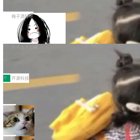
展开启新的篇章。
滞，过去三个月内没有任何条目完成更新，用户
如果你在 Spring Boot 里做过国际化，流程大概
提交的编辑请求也长期处于待处理状态。 Groki
是这样的：配 MessageSource 的 Bean、写 R
梅子酒好吃
pedia 于去年底上线，定位为由人工智能生成内
eloadableResourceBundleMessageSource、
容的百科平台，被马斯克视为传统众包百科网站
Apache Doris 4.1 全面增强 Iceberg：
声明 LocaleResolver、注册 LocaleChangeInt
支持 UPDATE、MERGE INTO 与 Iceb
维基百科的替代方案。Lawfare 调查发现，无论
erceptor…五六步之后才能看到第一行翻译文
Apache Doris 4.1 要补齐的，正是缺失的那一
erg V3
热门页面还是低关注度页面，均未出现近期更
本。 Solon 换了个方式。整个 i18n 模块围绕三
半。在已有查询能力的基础上，Doris 进一步支
白开水不加糖
新，相关问题并非局限于特定领域，而是在不同
个解析器、一个注解、一个工具类展开——没有
持了 UPDATE、DELETE、MERGE INTO 等数
主题和访问量页面中普遍存在。 调查人员最初认
XML、没有拦截器注册、没有样板配置。 资源
Testin XAgent：CIO智能测试落地指南
据修改操作、完整的表结构管理与分区演进，以
为，Grokipedia可能只是限...
文件的约定 把文件放到 resources/i18n/ 下： r
及 rewrite_data_files、expire_snapshots 等日
7月30日，TiD2026质量竞争力大会在北京中关
esources/i18n/messages.properties ...
常维护操作，并完整支持 Iceberg V3 格式。
村国家自主创新示范区会议中心开幕。本届大会
开
开源科技
由中关村智联软件服务业质量创新联盟主办，以
让非法状态不可表示：一篇关于 ADT
“智构可信·质创未来——AI原生时代的质量新范
的帖子在 Reddit 火了
式”为主题，直面AI从实验室走向规模化产业落地
有一种东西，一旦用过就回不去了。Alex Fedos
的核心质量命题。会上，《2026智能研发生产力
eev 管它叫"软件设计的基石"。 他说的东西不新
局
工具选型手册》发布，Testin云测的Testin XAge
鲜——代数数据类型（ADT），尤其是和类型
Cloudflare 开源内部企业 AI 平台 Clou
nt智能测试系统入选AI测试领域代表产品。对CI
（sum type）。但他说清楚了一件事：这不是类
dflare OS
O而言，这提示了一个转变：AI测试正在从效率
型系统的学术体操，是日常编码的思维方式。 文
Cloudflare 发布了一个开源项目 Cloudflare O
工具升级为企业的质量基础设施。 CIO面对的新
章从一个简单的例子切入。一个网站的深色主题
S。如果你只看官方博客，你会觉得这是又一
局