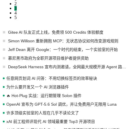
2
3
4
5
Gitee AI 队友正式上线，免费领 500 Credits 体验额度
Simon Willison 重新拥抱 MCP：无状态协议如何改变游戏规则
Jeff Dean 离开 Google：一个时代的结束，一个实验室的开始
慕尼黑市政府为全职开源项目维护者提供资助
DeepSeek Harness 宣布内测邀请，全网最大规模开源 Agent 路演现场诞生
任意网页划词 AI 问答：不用切换标签页的效率秘诀
为什么要开发又一个 AI 浏览器插件
🔥 Hot-Plug 实战：运行期管理 Solon 插件
OpenAI 宣布为 GPT-5.6 Sol 调优，并让免费用户无限用 Luna
许多顶级实验室的人现在几乎不读论文了
xAI 前工程师评现代 AI 领域最重要 Top3 开源项目