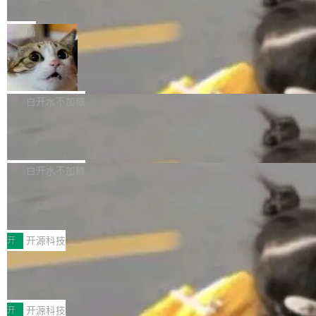
e” 和 Muse Spark 1.2 模型
mmit 之间的空隙里丢失了。 DeltaDB 要做的就
金额高达158.3亿美元，这一单项投入已经逼近
Meta 今天发布了两款 AI 产品：Muse Code，
是把这段空隙补上。 回退到任何一次编辑：Delt
微软同期总资本开支的四成。 与亚马逊、Alpha
一个在终端里运行的编程 agent；Muse Spark
局
aDB 捕获 commit 之间的每一次操作，...
bet、微软以及 Meta 等传统科技巨头相比，Spa
1.2，驱动这个 agent 的新模型。一句话概括：
ceXAI的资金消耗速度尤为引人瞩目。然而，支
美团开源 LoHoSearch，用知识图谱校
你可以用 curl -fsSL https://dev.meta.ai/install.
准 AI 能力认知
撑庞大支出的资金来源却呈现出截然不同的面
sh | bash 安装一个能在大项目里自动规划、写
机器出题的前提，是让机器拥有全局视野。整个
貌。数据显示，微软和 Meta 主要依托充沛的经
代码、验证结果的 AI 终端工具。 据介绍，Muse
构建流程可以分为四个环节：建图 → 控制难度
白开水不加糖
营现金流来覆盖资本开支，其资本支出覆盖率分
Code 是 Meta 的编程 agent 产品。它和市场上
→ 质量把关 → 数据概览。
别达到155% 和106%;而SpaceXAI的经营现金
腾讯开源 UCL-MPComm 通信库
已有的终端编程 agent 在设计理念上有几个明显
流仅能覆盖资本开支的12...
的差异点。 异步后台 agent：Muse Code 有一
腾讯网平团队宣布开源了 UCL-MPComm 通信
个主 agent 循环，外加一组后台 agent。这些后
库，并将作为transport接入Mooncake TENT。
白开水不加糖
台 agent...
该通信库针对AI Memory池化场景的数据传输需
CoStrict入选工信部2025人工智能应用
求进行了深度优化，能够实现数据中心内大规模
典型案例
计算节点间多种内存类型的高性能通信。 UCL-
近日，工信部科技司公示《2025人工智能应用典
MPComm将作为一种传输引擎接入Mooncake T
型案例入选名单》，深信服“面向企业研发场景的
开
开源科技
ENT，实现零拷贝传输性能提升30%、非零拷贝
开源 AI 编程平台 CoStrict 应用”凭借卓越的技术
传输性能最高提升5倍。UCL-MPComm底层基
深信服AI算力网关入选工信部人工智能
创新与落地成效成功入选。 全链路私有化部署，
应用典型案例！
于自研UCL-Engine通信引擎，后续腾讯网平将
助力企业AI研发安全落地 当前，越来越多企业已
前不久，工业和信息化部正式发布《2025年人工
持续开源更多基于UCL-Engine的高性能通信组
经开始引入 AI Coding 工具，通过调用公有云模
智能应用典型案例名单》，集中展示人工智能在
开
开源科技