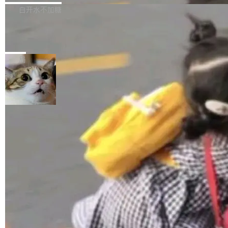
正，才能成为机器能理解的高质量数据。医学影
理工具。它可以查看，转换，编辑和分类所有主
白开水不加糖
像AI落地最昂贵的环节，不是算法，是专业医生
流格式的电子书。Calibre 是个跨平台软件，可
的时间。 张医生是某三甲医院放射科副主任医
SwiftUI 问世七年了，为什么开发者还
以在 Linux、Windows 和 macOS 上运行。 Cal
师，牵头一项腹部肌肉影像课题。他需要在数百
在骂它？
ibre 9.12 现已正式发布，此次更新内容如下：
Yakov Manshin 发了一期长达 40 分钟的 YouT
张CT影像上完成像素级精细分割，让系统"...
新功能 macOS：在 Connect/Share 按钮中添加
ube 视频，标题是"SwiftUI 七年后：一个平庸的
局
通过 AirDop 共享书籍的功能 Content server：
故事"。视频核心观点很简单：SwiftUI 发布七年
支持可向服务器后端添加新端点的插件 Edit boo
了，仍然像一个永久公测版。 Manshin 从数据
k：Compress images：添加将 GIF 图像转换为
流、布局系统、API 稳定性、性能、跨平台五个
加载更多
JPEG/WebP 的选项 ToC Editor：添加一个按
维度逐一批判了 SwiftUI。最让人印象深刻的一
钮，用于对目录中的条目进...
个论据是：苹果官方的 SwiftUI 教程项目 Land
marks，用最新 Xcode 在最新 macOS 上构建
运行，出来的效果是坏的——侧边栏按钮大小不
一，界面错位。他说这个问题"两年前就发现了，
至今没变"。 数据流方面，Manshin 指出 SwiftU
I 的属性包装器演进史...