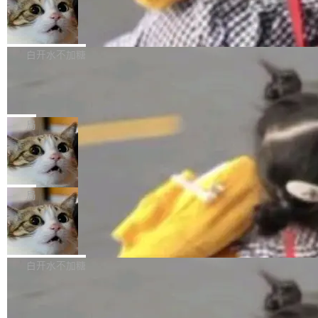
型。谁在开源赛道上领先，...
简单：开发者工具必须开源。 理由不是传统的自
商汤 SenseNova U1.5-Lite-Preview
i）在 X 上发帖： 「如果你是 Agent Harness 相
开源
由软件情怀，而是一个跟 AI agent 直接相关的
关开源项目的开发者，希望参加 DeepSeek Har
商汤科技宣布面向社区开源轻量级统一多模态模
技术判断。 两行 prompt 就能个性化任何软件 C
ness 的内测，可以回复或私信联系我。请附上
型的预览版本 SenseNova U1.5-Lite-Preview。
白开水不加糖
rawshaw 给出了两个 prompt。 第一个： "下载
GitHub id 以及开源代表作。」 DeepSeek 曾在
公告称，SenseNova U1.5-Lite-Preview并非简
某个软件的源码，在本地构建。修改 agent ...
官方招聘信息中写过一条简洁有力的公式：Mod
Ubuntu 将核心系统包从 deb 转成了 s
单的模型规模升级，而是基于 SenseNova U1
nap
el + Harness = Agent。模型负责理解和推理，
的一次系统性迭代，不仅在同一架构中贯通视觉
Ubuntu 正在把又一个核心系统包从 deb 转为 s
Harness 负责把能力落到真实环境中——调用工
理解、推理、生成与编辑，还仅以 8B-MoT 的轻
nap。这次是 hwctl——一个用来检查 Ubuntu
局
具、读写文件、管理上下文、处理错误、完成闭
量大小，将能力推进到4K、更精细的真实质感、
硬件认证状态的命令行工具。 Canonical 工程师
环。崔添翼招人的标...
更复杂的视觉控制和可持续迭代编辑。 相比 U
Dario Amodei 担心新人来 Anthropic
Alan Griffiths 在邮件列表中说得很直白：「hwc
只为金钱，不为使命
1，U1.5-Lite-Preview 在以下方向上带来了显著
tl 是一个 Ubuntu 专有的包，它和它的依赖项都
顶级 AI 研究员在两家公司之间来回跳，中间只
提升： 原生支持4K图像生成； 更精细的局部纹
是 Ubuntu 专有的，不会用在其他发行版上。」
隔了几天。 Lilian Weng 上周刚宣布因健康原因
局
理、细节与真实世界质感； 更准确的中英文文字
所以 deb 版本的受众实际上为零。既然只有 Ub
离开 Thinking Machines Lab，说自己作为联合
生成与复杂版式组织； 更稳定的图...
untu 用户在用，那用 snap 打包就没什么可纠结
FFmpeg 9.0 发布
创始人的角色「太累了」。几天后，The Inform
的。 从 deb 到 snap 的迁移路径 hwctl 是 rust-
ation 就曝出她将重回 OpenAI，负责递归自我
FFmpeg 9.0 现已发布，包含多项改进。官方更
hwlib 硬件 API 库的一部分，命令行工具负责查
改进方向的研究。她是 Thinking Machines 过
新日志列出的 9.0 版本主要更新内容如下： 扩
白开水不加糖
询 Ubuntu 的硬件认证数据库。...
去一年内第四个离开的联合创始人。 这家由前
展 AMF 色彩转换器 (vf_vpp_amf) 的 HDR 功能
OpenAI CTO Mira Murati 创立的公司，连创始
DeepSeek V4 Flash 单日消耗 8 万亿 t
MP4 muxer 中支持 LCEVC 音轨复用 Playdate
okens 登顶热搜
团队都留不住。 但 Thinking Machines 不是唯
视频编码器和多路复用器 添加 v360_vulkan filt
8 万亿 tokens。一天。一家公司的消耗。 Open