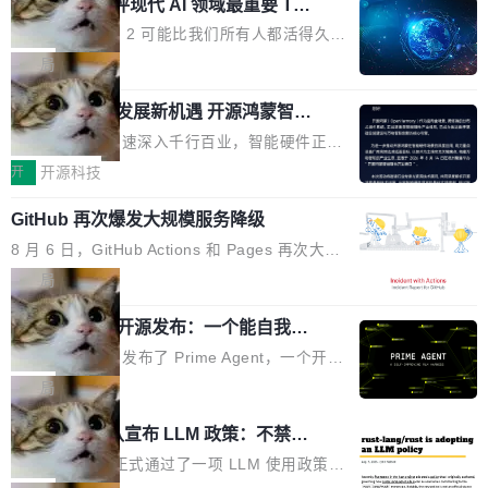
业化营销服务的需求从未如此迫切。 但市场扩容
xAI 前工程师评现代 AI 领域最重要 Top
n 这条推文引发了广泛讨论。他不是在说风凉
巧机身有效提升市面主流标准A...
3 开源项目
的同时,服务商的竞争逻辑正在改变。2026年Top
话，他是说出了一个圈内人尽皆知但很少公开捅
Flash Attention 2 可能比我们所有人都活得久。
Agency年度合辑的观察指出,“产品”这个离消费
破的事实。 Jordan 随后补充了一句软化声明：
这句话不是来自某个技术博客，而是出自 Hieu
局
者最近的载体,在整个品牌营销层面的权重显著变
「我不认为这些会议上大部分论文都在过度宣传
Pham 的一条推文。Hieu Pham 是谁？他是 xAI
高了。全域营销服务商的竞争正在从规模转向深
或造假。问题是，作为读者，如果你筛选出那些
共商智能硬件发展新机遇 开源鸿蒙智能
的早期工程师之一，在 Grok 训练基础设施团队
度,案例厚度、全域覆盖、多线协同...
硬件开发者日杭州站即将举行
看起来最令人兴奋的论文，那它们大部分都是过
工作过。近日他在 X 上发了一条帖子，列出了他
随着万物智联加速深入千行百业，智能硬件正从
度宣传的。」 这才是真正的痛点。不是所有论文
认为现代 AI 领域最重要的三个开源项目。 第一
单点设备迈向智能化、网联化、协同化发展。作
开
开源科技
都有问题，是最吸引眼球的那批论文最有问题。
个名字毫无悬念：Flash Attention 2。 Hieu 的
为面向全场景、跨终端的分布式操作系统，开源
他引用的帖子来自 Mathew Shen，一位 ICLR 2
理由很具体。FA 系列不需要解释，但 FA2 是他
GitHub 再次爆发大规模服务降级
鸿蒙通过统一技术底座和分布式能力，为不同类
026 的读者：「看了篇 ...
认为最重要的一个——复杂度恰到好处，刚好能
型智能设备的开发、连接与互联提供关键支撑，
8 月 6 日，GitHub Actions 和 Pages 再次大规
驱动你去学 CuTe，但还没被那些"邪恶的" Hopp
也为产业链企业探索产品创新与商业增长打开新
模服务降级，Actions 完全不可用超过 5 小时，
局
er++ 优化所淹没，足够容易修改和适配。 更关
的空间。 8月14日，开源鸿蒙智能硬件开发者日
webhook 停发，连自托管 runner 也因调度层故
键的是 FA2 的持久性...
（OHDD：OpenHarmony Hardware Develope
Prime Agent 开源发布：一个能自我改
障无法工作。Pages、Copilot code review、C
进的编程 Agent，ARC-AGI 3 超越人类
r Day）将在杭州启航。活动面向智能硬件产业
opilot coding agent 全部受影响。从检测到完全
Prime Intellect 发布了 Prime Agent，一个开源
专家基线
链企业和开发者，邀请行业专家与资深技术顾
恢复，大约 12 小时。 这是 2026 年 8 月的第六
的编程 Agent Harness，核心设计围绕两个抽
局
问，围绕开源鸿蒙技术能力、设备适配、芯片适
起事故，其中四起与 AI/Copilot 服务相关。 Git
象：Recursive Language Model（RLM）和 C
配、功耗与稳定性调优、兼容性测评及统一互联
Rust 项目团队宣布 LLM 政策：不禁
Hub 员工 kdaigle 在 HN 讨论中贴出了一组数
ontinual Harness。在 ARC-AGI 3 基准测试
等内容展开系统讲解和实战交流，帮助企业进一
止，但你要承认哪些代码不是你写的
据：2025 年全年 10 亿次 commit。现在，每周
上，Prime Agent + Opus 5 的组合达到了 95.
Rust 语言项目正式通过了一项 LLM 使用政策，
步了解开源鸿蒙在智能...
2.75 亿次，全年预计 140 亿次。GitHub...