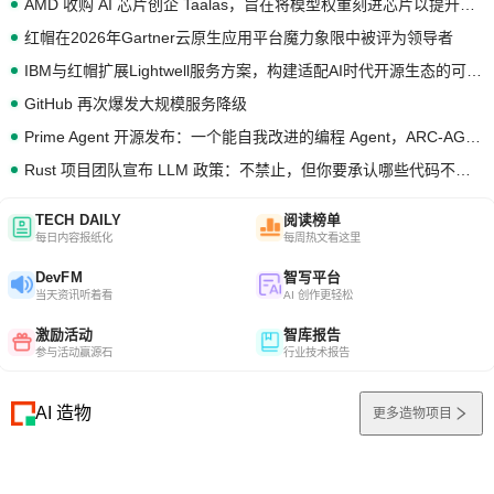
AMD 收购 AI 芯片创企 Taalas，旨在将模型权重刻进芯片以提升推理性能
红帽在2026年Gartner云原生应用平台魔力象限中被评为领导者
IBM与红帽扩展Lightwell服务方案，构建适配AI时代开源生态的可信基础设施
GitHub 再次爆发大规模服务降级
Prime Agent 开源发布：一个能自我改进的编程 Agent，ARC-AGI 3 超越人类专家基线
Rust 项目团队宣布 LLM 政策：不禁止，但你要承认哪些代码不是你写的
TECH DAILY
阅读榜单
每日内容报纸化
每周热文看这里
DevFM
智写平台
当天资讯听着看
AI 创作更轻松
激励活动
智库报告
参与活动赢源石
行业技术报告
AI 造物
更多造物项目