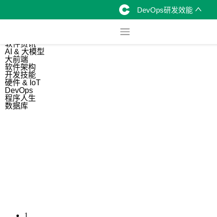
DevOps研发效能
综合
开源资讯
软件资讯
AI & 大模型
大前端
软件架构
开发技能
硬件 & IoT
DevOps
程序人生
数据库
1