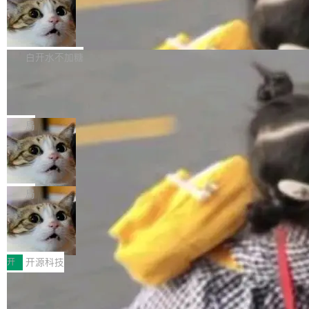
通过拉取过去一年内（从 PG 18 Beta1 时间点
和休闲娱乐竞争时间。" 这是 libexpat 维护者 S
的图像元素不在同一个子树中，则它们将不再关
至今）的所有 commit，同样交由 AI 分析提炼。
Firefox 153.0.3 发布
ebastian Pipping 写在博客里的话。8 月 4 日，
联 加...
经过人工复核，准确度令人满意。这一方法也为
他宣布了一个新消息：从 2026 年 8 月 1 日起，
Firefox 153.0.3 现已发布，具体更新内容如
社区爱好者提供了高效跟踪新版本的思路。
他可以全职维护 libexpat 了，最长 6 个月。发
下： New Smart Window 包含多项增强功能：
白开水不加糖
工资的是慕尼黑市政府。 libexpat 是一个 C99
<ul> <li>现在建议列表会显示更多结果，方便用
编写的流式 XML 解析器，MIT 许可证。和 libx
Cloudflare Computer 开源：你的 Age
户查找历史记录和切换到已打开的标签页。（<a
nt 需要一台电脑，而不是一个容器
ml2 一样，它是世界上使用最广泛的 XML 解析
href="https://bugzilla.mozilla.org/show_bug.c
Cloudflare 开源了名为 @cloudflare/computer
库之一。你的操作系统、浏览器、无数的基础设
gi?id=2019042">Bug&nbsp;2019042</a>）</l
的 npm 包。项目的核心论点是：容器不适合 Ag
局
施软件，很可能都在用它。而过去十年，维护它
i> <li>现在，助手可以直接使用 Exa 的网络搜索
ent 计算。真正适合的，是 Isolate。 Cloudflare
的人一直在用业余...
结果回答问题，而无需将问题转交给搜索引擎。
OpenAI 公开邮件和聊天记录回应苹果
工程师在这件事上没什么可谦虚的——他们用 W
诉讼，称“Apple is getting this wron
（<a href="https://bugzilla.mozilla.org/show_
orkers 跑了十年 Isolate。用 CEO Matthew Pri
上个月，苹果一纸诉状把 OpenAI 告上法庭，指
g”
bug.cgi?id=204...
nce 的话说：「我们一生都在用 Isolate 运行代
控其挖角苹果前员工并窃取商业秘密。苹果的诉
局
码，而 AI Agent 不需要容器，它们需要的是 Iso
状把 OpenAI 描述成一个系统性地从前东家挖
late。」 容器为什么不合适 容器的问题在于启动
HUAWEI MatePad Edge上架WorkBu
人、套取机密信息的对手。 OpenAI 没发律师
ddy鸿蒙PC版，说话就能干活的AI办公
和销毁都太重了。一个 Agent 要执行的任务可能
函，也没选择庭外沉默。它在官网贴了一篇博
全能AI工作台WorkBuddy鸿蒙PC版上架HUAWE
搭子
只需要几毫秒的 CPU 时间，但容器从冷启动到
文，标题只有六个字：Apple is getting this wro
I MatePad Edge应用市场，直接下载即可使
开
开源科技
就绪要花数秒。如果未来有十...
ng。 然后，它把邮件往来和 iMessage 聊天记
用，与鸿蒙电脑上的体验一致。值得一提的是，
录全贴了出来。 他发错人了 苹果外部律师 Gabr
FFmpeg 9.0 发布：代号“Lei”，以此纪
这是目前市面上唯一支持平板接入WorkBuddy P
念中国开发者雷霄骅
iel Gross 来自 Weil 律所，2 月 23 日下午 5:53