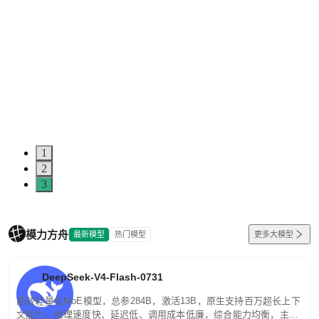
1
2
3
模力方舟
最新模型
热门模型
更多大模型
DeepSeek-V4-Flash-0731
高效轻量化MoE模型，总参284B，激活13B，原生支持百万超长上下
文能力。推理速度快、延迟低、调用成本低廉，综合能力均衡，主打