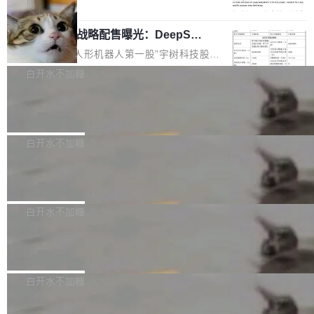
5% RHAE Best@1，超过了 ARC 报告的人类专
覆盖 rust-lang/rust 单一仓库的代码贡献。这不
局
家基线 95.4%。 不是又一个 coding agent 包装
是项目级别的官方立场，目前由五个团队采纳，
宇树科技 IPO 战略配售曝光：DeepSe
器 Prime Agent 的架构和市面上大多数 coding
但它可能是主流开源项目中关于 AI 辅助贡献最
ek 获配 93.3 万股，锁定 36 个月
agent 有本质区别。大多数 agent harness 的设
细致的一份规则。 政策的核心只有一句话：LLM
8月6日晚间，“人形机器人第一股”宇树科技股份
计是基于早期模型的能力—...
可以用来分析、提炼、审阅、建议，但不能用来
有限公司披露IPO发行价格及战略配售结果，杭
白开水不加糖
创作。 具体来说，LLM 生成的代码可以提交，
州深度求索人工智能基础技术研究有限公司（De
但必须满足五个条件：预先安排、非关键、高质
Docker 29.7.2 发布
epSeek）获配93.3399万股，按150.8元/股发行
量、充分测试、充分审查，并且必须披露。LLM
价格计算，认购金额约1.41亿元，股份锁定期为
Docker 29.7.2 现已发布，具体更新内容如下：
不得生成涉及安全性的关键变更，除非作者本身
36个月。 公告显示，本次宇树科技战略配售对
Bug fixes and enhancements 修复多次传递同
白开水不加糖
就是领域专家。即使如此，政策也"强烈不建
象主要包括长期投资机构、与公司业务具有战略
一环境变量时，docker service create和docker
议"这么做。 对于不披露的情况，审核者可以直
合作关系或长期合作愿景的大型企业、科创板保
Apache Fluss 毕业成为顶级项目
service update会发生 panic 的问题。docker/cl
接关闭 PR，无需解释。 政策作者 Jynn Ne...
荐人跟投子公司，以及公司高级管理人员和核心
i#7145 修复了 Docker Engine 29.7.0 中引入的
今年 7 月，Apache Fluss 的毕业提案在 Apach
员工参与设立的专项资产管理计划。其中，Dee
一个回归问题，该问题导致拉取镜像时会拒绝包
e 孵化器项目管理委员会（IPMC）投票中获得
白开水不加糖
pSeek作为与宇树科技具备战略合作关系的企
含绝对 hardlink 目标的镜像（此类镜像由某些镜
全票通过，随后获 Apache 软件基金会董事会批
业，获配股份数量占本次发行数量的2.31%。 除
像构建工具生成）。moby/moby#53305 修复了
马斯克 AI 百科项目 Grokipedia 被曝数
准。今天，Apache 软件基金会正式宣布 Apach
DeepSeek外，腾讯旗下上海启善投资有限公司
月未更新
Docker Engine 29.7.0 中引入的一个回归问
e Fluss 孵化毕业，成为 Apache 顶级项目（TL
埃隆·马斯克推出的AI百科项目 Grokipedia 被曝
获配9...
题，该问题可能导致在旧版 Linux 内核...
P）！这一里程碑不仅标志着 Fluss 迈入新的发
长期停止内容更新，未能实现其作为“AI版维基百
白开水不加糖
展阶段，也将进一步推动流式存储、实时湖仓与
科”替代品的目标。 据 Lawfare 最新调查，自今
AI 数据基础加速融合，为实时数据基础设施的发
Solon I18n：三种解析器，零样板代码
年4月以来，Grokipedia 页面更新功能基本停