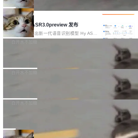
che 量化 + 权重压缩，吞吐量提升 4
代码检索手段（如关键词匹配、目录遍历）仅能
短剧部门，有互联网大厂背景。在公司内部架构
Kimi 和 GLM 是当前最强的大模型系列之一，但
1%，成本降 30%
在语法层面完成文本定位，难以触及代码的语义
调整期间，部门三次通知全员将数据从A集群迁
它们有一个共同的问题：太吃显存了。月之暗面
局
内涵与结构关联，导致开发者使用代码智能体在
移到B集群，王某都回复了"收到"。 他没有迁移
的 Kimi K 系列和智谱的 GLM 都是长上下文、M
理解大规模代码仓时面临显著"代码仓理解"瓶
腾讯混元 Hy ASR3.0preview 发布
数据。2024年9月3日下午4点，他使用此前登录
oE 架构的大模型，好用到让人上瘾，但 GPU 显
颈。 代码仓深度理解服务（以下简称" CodeBas
的账号密码进入A集群，输入了一条被程序员圈
存永远不够用。 Cloudflare 的 Workers AI 团队
腾讯混元正式推出新一代语音识别模型 Hy ASR
e深度理解服务"）是华为云码道（CodeA...
称为"删库跑路"的命令——最高管理员权限、无
一直在跑这些模型的推理。他们在官方博客上发
3.0preview。基于最新一代大语言模型 Hy3 的
白开水不加糖
需确认、强制递归删除。17个小时后，运维人员
了一篇技术文章，详细拆解了三种让大模型在 G
语言理解能力，以及融合了高精度语音识别与深
发现异常并中止进程时，89TB数据已经没了。
Pale Moon 34.3.2 发布，苍月浏览器
PU 上跑得更省、更快的技术手段——KV cache
度语义理解能力，实现了语音识别能力的全面升
删掉的是AI游戏部门的全部开发文件，包括公司
量化、模型权重压缩、以及共享 KV cache 的完
级。 根据介绍，Hy ASR3.0preview 目标在于：
Pale Moon 34.3.2 现已发布，这是一个安全更
自研的多个文生3D和...
整性保护。效果是：吞吐量提升 41%，每 token
让语音识别不再只是听清，而是真正听懂。通过
新和少量网页兼容性修复版本。 Changes/fixe
白开水不加糖
成本降低 30%，精度不变。 FP8 省的不仅是显
先理解你的语境和意图，再把准确的文字直接给
s： 实现了URL.Parse()便捷功能 对浏览器内部
存 KV cache 是推理时最吃显...
到你。从“逐字转写、单点优化”演进为“理解语
PostgreSQL 18/19 新特性深度解读
函数添加了多项边界检查，以避免潜在的越界访
境、兼容场景、一键直出”。 Hy ASR 3.0 previe
问、下溢和溢出。（DiD） 修复了加载和解析内
演讲者分享了一个有趣的实践：面对 PG 18 已
w 不要求标准普通话，方言识别覆盖粤语、吴语
容提供的字体时出现的几个问题 为避免音频加
发布的 Release Notes，他利用 AI 工具（如 Co
白开水不加糖
等 10 大方言片区和 20 余个二级小片区。在开
载、处理和播放过程中可能出现的一系列错误，
pilot）对数千条 commit 日志进行自动分析，先
源评测集中，Hy ASR 3.0 preview 在多语种的
对音频采样频率设定了下限 采样率低于 8kHz
慕尼黑市政府为全职开源项目维护者提
让模型总结出三十余条潜在特性，再逐条要求生
WER（...
供资助
（通常被认为是 "telephone"/"walkie-talkie" 音
成详细解释和代码校验，最终筛选出对用户体感
"在过去大约 10 年的大部分时间里，libexpat 的
质的最低采样率）的音频格式将被拒绝 修复了 C
最强的若干项。对于尚未正式发版的 PG 19，则
维护工作一直与我的日常工作、家务、社交生活
局
SS 圆角虚线样式中可能存在的问题 如果表单中