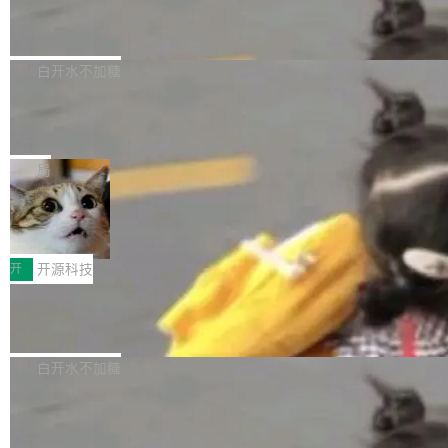
6的终端设备已突破7000万台，注册开发者数量
zen 9000/8000/7000系列处理器，并针对X3D
Dgraph v25.4.0 发布，具有图形后端的
窗口推了又推。好到合进 main 分支的代码，我
已突破 1100 万。随着鸿蒙生态汇聚越来越多的
原生 GraphQL 数据库
处理器特性进行平台级优化。其搭载X3D鸡血模
们自己都没看完。 这事不是个例。GitLab 调研
Dgraph 是一个水平可扩展的分布式 GraphQL
高质量游戏...
式2.0，可根据不同使用场景释放处理器潜力，
过 1528 名开发者，85% 说 AI 把瓶颈从写代码
数据库，有一个图形后端。作为一个原生的 Gra
白开水不加糖
帮助玩家在游戏与高负载应用中获得更充分的性
转移到了审代码。 写代码有人替你干了。但审代
phQL 数据库，它严格控制数据在磁盘上的排列
能表现。 在核心规格方面，B850 AO...
码、把关发版这两道关，还得靠人肉扛。 V5.0
竹知了：一个零依赖的单文件 HTML，
方式，以优化查询性能和吞吐量，减少集群中的
把儿时竹蝉玩具搬进浏览器
想让 AI 一起盯。
磁盘寻道和网络调用。 Dgraph v25.4.0 现已发
竹知了（zhuzhiliao）是那种小时候路边摊上几
布，具体更新内容包括： feat(zero)：Zero 现
块钱的玩意儿——一根小竹签，一个竹筒，一头
局
支持 --security superflag（token=...;whitelist
系着涂了松香的线。甩起来，竹膜震动，发出“哇
=...），与 Alpha 版本的格式一致，并据此对其
30倍效率升级：解锁医学影像数据要素
——哇”的蝉鸣声。实物越来越难找了，有开发者
价值化的真实路径
管理 HTTP 端点进行授权。 <blockquote> <p>
把它做成了 Web 玩具，放在 zhuzhiliao.imsai.c
完成一例腹部CT影像标注，张医生过去需要约1
<span><strong>警告：</strong>&nbsp;Zero
c 上，并在 GitHub 开源。 玩法很简单：按住屏
20个小时。他必须在数百张连续影像上，一笔一
开
开源科技
的 admin ...
幕画圈，或者直接甩手机。页面会实时显示转速
笔勾画边界，一层一层识别肌肉组织。如今，使
（圈/秒），声音来自真实竹知了录音的 1.72 秒
Apache Dubbo-go v3.3.2 正式发布
用东软飞标医学影像标注平台，同样的工作缩短
采样，无缝循环。音频解码失败时，还有一套合
至4小时，效率提升30倍。 这组数字背后，改变
这个版本面向生产环境，重心在内核稳定性。我
成兜底——锯齿波振荡器模拟脉冲，并联带通共
的不只是速度，而是把医学影像转化为AI能力的
们彻底收敛了旧配置体系，扩展了 Triple 协议与
白开水不加糖
振峰模拟竹膜和筒腔共鸣。 技术细节上，物理引
路径真正打通了。 大型医院积累的影像数据规模
泛化调用能力，加强了应用级元数据和服务治
擎是绳系质点模型：重力、弹性绳（只拉不
庞大，但不能直接用于训练模型。器官、病灶和
Calibre 9.12 发布，功能强大的开源电
理，同时集中修了并发安全、资源泄漏和热路径
推）、空气阻力，1/240 秒定步长积...
子书工具
组织边界，必须由专业医生逐层识别、标记和校
性能问题。
Calibre 开源项目是 Calibre 官方出的电子书管