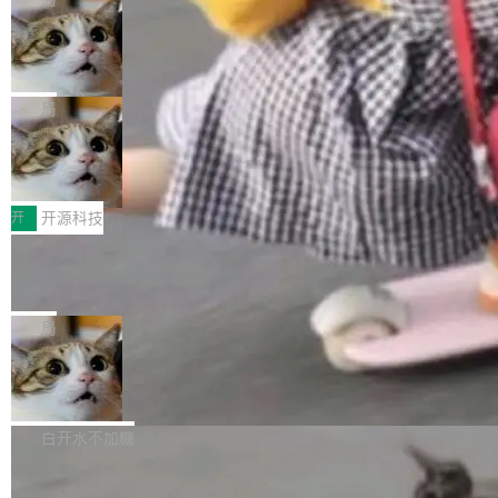
现实 过去两年，CIO们的焦虑清单上多了两项：
设置，如果用布尔值 + 可空字段来表示——bool
个"AI 知识库 + 聊天机器人"——每个大厂都在
一是如何让大模型和智能体应用安全地从PoC走
ean 表示是否可切换，nullable 的默认模式、浅
Deno 团队开源 Celld，可自托管的分
做，没什么新鲜的。 但 Kenton Varda 在 Twitte
向生产，二是如何让测试团队跟得上AI应用...
布式 Durable Objects
色方案、深色方案——会产生大量无意义的组
r 上把事情说清楚了： 今天我们发布了 Cloudfla
Ryan Dahl 领导的 Deno 团队推出了最新开源项
合。方案缺了、配置冲突了、全 null 了。要知道
re OS，一个带连接器的聊天机器人，跟其他所
目 Celld，一个能在自己机器上运行 Cloudflare
局
哪些组合有效，作者说，你得靠"文档、校验、或
有科技公司做的一样。只不过，实际上它不一
Workers 和 Durable Objects 的守护进程。 设
者部落知识"。 换个写法。Rust 的 enum，两个
样。这是 Sandstorm.io 的重制版，我十年前的
鲁大师7月新机性能/流畅/AI榜：vivo夺
计思路很直接：每个对象是一个独立的 SQLite
变体：Switchable...
性能、流畅双第一，三星Galaxy Z系列
那个创业公司。不同的是，这次它构建在 Cloudf
数据库，按名称寻址，复制到你自己的 S3 兼容
2026年7月的手机市场，由于存储等硬件成本暴
新折叠缺席
lare Workers 上——我花了九年时间搭建的平台
存储库里。节点之间只通过这个存储库协调——
增，手机厂商的日子也不好过啊，新机速度明显
开
开源科技
——并且深度集成了 AI。这基本上是我十年秘密
没有控制平面，没有共识协议。每个对象自带一
放缓，因此硝烟味淡了许多。新机参数规格除开
计划的顶峰。 十年前，Ken...
个小型数据库，应用天然按分片构建，单个数据
Zed 推出 DeltaDB，一个记录 commit
高价的三星折叠（三星Galaxy Z Fold8 Ultra / Z
之间所有操作的版本控制系统
库的竞争和爆炸半径问题在设计层面就被消除
Fold8 / Z Flip8）外，其余要么是中低端机器，
Zed 编辑器团队发布了新项目——DeltaDB，一
了。 闲置的 cell 会休眠到几乎不占资源。当 cel
例如iQOO Z11i、REDMI Note 17、REDMI No
个在 git commit 之间记录每一次编辑操作的版
局
l 迁移或唤醒时，新宿主从 S3 恢复 SQLite 数据
te 17 Pro、OPPO K15，要么是vivo X300 E这
本控制系统。目前处于 Early Access 阶段。 De
库继续执行。存储库是持久化的唯一真相...
样的次旗舰。 Galaxy Z Fold8 Ultra / Z Fold8 /
SpaceXAI 单季资本开支达 183 亿美元
ltaDB 的核心思路直接写在 landing page 最显
Z Flip8三款折叠屏新机均在7月22日发布，且全
眼的位置：「Software is made between com
根据风险投资人Tomer Tunguz 博客（VC 分
部搭载骁龙8 Elite Gen5 for Galaxy，它们本该
mits」——软件是在 commit 之间写出来的。git
析）披露的最新分析与第二季度业绩报告，Spac
白开水不加糖
是7月性...
只记录了你提交的最终状态，但真正的工作过程
eXAI在上个季度的总资本支出飙升至183.7亿美
——打字、删改、试错、agent 对话——都在 co
Meta 发布终端编程 Agent“Muse Cod
元。其中，绝大部分资金被直接用于 AI 领域，