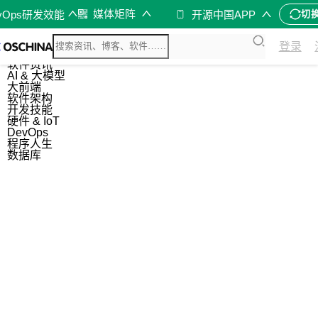
媒体矩阵
vOps研发效能
开源中国APP
切
综合
登录
开源资讯
软件资讯
AI & 大模型
大前端
软件架构
开发技能
硬件 & IoT
DevOps
程序人生
数据库