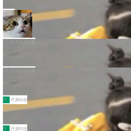
e” 和 Muse Spark 1.2 模型
mmit 之间的空隙里丢失了。 DeltaDB 要做的就
金额高达158.3亿美元，这一单项投入已经逼近
Meta 今天发布了两款 AI 产品：Muse Code，
是把这段空隙补上。 回退到任何一次编辑：Delt
微软同期总资本开支的四成。 与亚马逊、Alpha
一个在终端里运行的编程 agent；Muse Spark
局
aDB 捕获 commit 之间的每一次操作，...
bet、微软以及 Meta 等传统科技巨头相比，Spa
1.2，驱动这个 agent 的新模型。一句话概括：
ceXAI的资金消耗速度尤为引人瞩目。然而，支
美团开源 LoHoSearch，用知识图谱校
你可以用 curl -fsSL https://dev.meta.ai/install.
准 AI 能力认知
撑庞大支出的资金来源却呈现出截然不同的面
sh | bash 安装一个能在大项目里自动规划、写
机器出题的前提，是让机器拥有全局视野。整个
貌。数据显示，微软和 Meta 主要依托充沛的经
代码、验证结果的 AI 终端工具。 据介绍，Muse
构建流程可以分为四个环节：建图 → 控制难度
白开水不加糖
营现金流来覆盖资本开支，其资本支出覆盖率分
Code 是 Meta 的编程 agent 产品。它和市场上
→ 质量把关 → 数据概览。
别达到155% 和106%;而SpaceXAI的经营现金
腾讯开源 UCL-MPComm 通信库
已有的终端编程 agent 在设计理念上有几个明显
流仅能覆盖资本开支的12...
的差异点。 异步后台 agent：Muse Code 有一
腾讯网平团队宣布开源了 UCL-MPComm 通信
个主 agent 循环，外加一组后台 agent。这些后
库，并将作为transport接入Mooncake TENT。
白开水不加糖
台 agent...
该通信库针对AI Memory池化场景的数据传输需
CoStrict入选工信部2025人工智能应用
求进行了深度优化，能够实现数据中心内大规模
典型案例
计算节点间多种内存类型的高性能通信。 UCL-
近日，工信部科技司公示《2025人工智能应用典
MPComm将作为一种传输引擎接入Mooncake T
型案例入选名单》，深信服“面向企业研发场景的
开
开源科技
ENT，实现零拷贝传输性能提升30%、非零拷贝
开源 AI 编程平台 CoStrict 应用”凭借卓越的技术
传输性能最高提升5倍。UCL-MPComm底层基
深信服AI算力网关入选工信部人工智能
创新与落地成效成功入选。 全链路私有化部署，
应用典型案例！
于自研UCL-Engine通信引擎，后续腾讯网平将
助力企业AI研发安全落地 当前，越来越多企业已
前不久，工业和信息化部正式发布《2025年人工
持续开源更多基于UCL-Engine的高性能通信组
经开始引入 AI Coding 工具，通过调用公有云模
智能应用典型案例名单》，集中展示人工智能在
开
开源科技