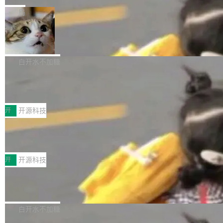
一在人才争夺战中失血的公司。六月，Google
er HE-AAC 960 解码 (DAB+) transpose_cuda
Code 在 X 上发帖：「DeepSeek Flash did 8T
局
连失两员大将：Noam Shazeer 去了 Op...
filter 添加 AMF Frame Rate Converter (vf_frc
tokens on August 1st. 5T of free usage + 3T
_amf) filter SMPTE 2094-50 元数据支持和直
NetBSD 11.0 正式发布
on OpenCode Go.」79.8 万次浏览，连带着 #
通 ProRes RAW VideoToolbox 硬件加速器 AP
DeepSeek一天消耗了8万亿# 上了微博热搜——
NetBSD 11.0 现已正式发布，这是 NetBSD 操
V ...
注意这是 OpenCode 一家的消耗。 OpenCode
作系统的第十八个主要版本。 自 NetBSD 10.1
白开水不加糖
是 Anomaly 出品的 AI 编程工具，套餐 10 美元/
以来的变化 更新亮点： 新增对 RISC-V 处理器
月。用户交了 10 美元，就能用 DeepSeek Flas
2026 ChinaJoy鸿蒙游戏增长臻享会举
架构的支持。NetBSD 11.0 是首个支持 64 位 R
办，鲸鸿动能系统呈现游戏行业解决方
h 随便写代码，按网友说法：「怎么使劲用也用
ISC-V 平台的稳定版本，涵盖一系列基于 StarFi
8月1日，2026 ChinaJoy期间，鸿蒙游戏增长臻
案
不完。」5T 来自免费额度，3T 来自 Go...
ve JH71XX 的设备，例如 VisionFive 2、PINE
享会在上海举办。鸿蒙生态的全场景智慧营销平
开
开源科技
64 STAR64，以及 QEMU。 增强了对 POSIX.1
台鲸鸿动能协同华为游戏中心，面向游戏行业开
-2024 和 C23 编程接口标准的兼容性。 compat
技嘉X3D系列再添新成员 B850 AORU
发者及生态伙伴，系统呈现了平台在游戏领域的
S ELITE X3D主板强化性能体验
_linux(8) 增强了对 Linux 系统调用的支持，包
完整能力版图——从IAP高价值用户的全周期经
面向AMD Ryzen X3D处理器玩家，技嘉X3D系
括 epoll（围绕 kqueue 实现）、POSIX 消息队
营、到IAA游戏的“买变一体”正循环、再到联运与
列主板阵容迎来新成员——B850 AORUS ELITE
开
开源科技
列、...
广告协同的全链路经营闭环，以及面向全球市场
X3D。作为面向主流高性能平台打造的全新主板
的出海增长布局。 华为终端云业务商业化销售负
Zadig v5.0 发布：AI 发布专员与 AI 审
产品，B850 AORUS ELITE X3D延续技嘉在X3
查专员上线
责人在开场致辞中表示，游戏开发者的核心诉求
D平台优化上的技术积累，旨在为游戏玩家带来
我们团队这几天最大的卡点不是 AI 写得不够
已不再是“多一个投放渠道”，而是一套能够持续
更稳定、更高效的装机选择。 B850 AORUS ELI
好，是 AI 写得太好了。 好到审查排期从两天的
白开水不加糖
驱动增长的体系。截至目前，搭载HarmonyOS
TE X3D基于AMD AM5平台打造，支持AMD Ry
活儿拖成了五天。PR 一堆起来没人敢合，发布