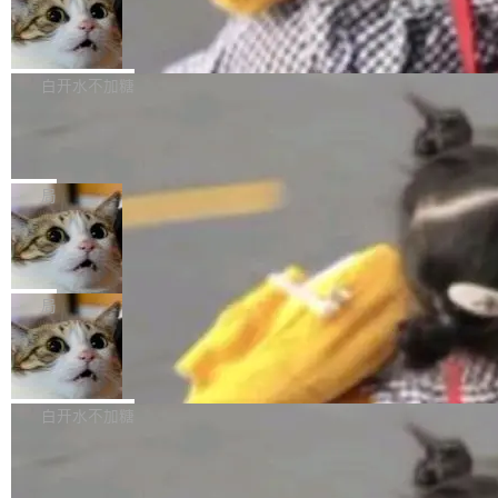
型。谁在开源赛道上领先，...
简单：开发者工具必须开源。 理由不是传统的自
商汤 SenseNova U1.5-Lite-Preview
i）在 X 上发帖： 「如果你是 Agent Harness 相
开源
由软件情怀，而是一个跟 AI agent 直接相关的
关开源项目的开发者，希望参加 DeepSeek Har
商汤科技宣布面向社区开源轻量级统一多模态模
技术判断。 两行 prompt 就能个性化任何软件 C
ness 的内测，可以回复或私信联系我。请附上
型的预览版本 SenseNova U1.5-Lite-Preview。
白开水不加糖
rawshaw 给出了两个 prompt。 第一个： "下载
GitHub id 以及开源代表作。」 DeepSeek 曾在
公告称，SenseNova U1.5-Lite-Preview并非简
某个软件的源码，在本地构建。修改 agent ...
官方招聘信息中写过一条简洁有力的公式：Mod
Ubuntu 将核心系统包从 deb 转成了 s
单的模型规模升级，而是基于 SenseNova U1
nap
el + Harness = Agent。模型负责理解和推理，
的一次系统性迭代，不仅在同一架构中贯通视觉
Ubuntu 正在把又一个核心系统包从 deb 转为 s
Harness 负责把能力落到真实环境中——调用工
理解、推理、生成与编辑，还仅以 8B-MoT 的轻
nap。这次是 hwctl——一个用来检查 Ubuntu
局
具、读写文件、管理上下文、处理错误、完成闭
量大小，将能力推进到4K、更精细的真实质感、
硬件认证状态的命令行工具。 Canonical 工程师
环。崔添翼招人的标...
更复杂的视觉控制和可持续迭代编辑。 相比 U
Dario Amodei 担心新人来 Anthropic
Alan Griffiths 在邮件列表中说得很直白：「hwc
只为金钱，不为使命
1，U1.5-Lite-Preview 在以下方向上带来了显著
tl 是一个 Ubuntu 专有的包，它和它的依赖项都
顶级 AI 研究员在两家公司之间来回跳，中间只
提升： 原生支持4K图像生成； 更精细的局部纹
是 Ubuntu 专有的，不会用在其他发行版上。」
隔了几天。 Lilian Weng 上周刚宣布因健康原因
局
理、细节与真实世界质感； 更准确的中英文文字
所以 deb 版本的受众实际上为零。既然只有 Ub
离开 Thinking Machines Lab，说自己作为联合
生成与复杂版式组织； 更稳定的图...
untu 用户在用，那用 snap 打包就没什么可纠结
FFmpeg 9.0 发布
创始人的角色「太累了」。几天后，The Inform
的。 从 deb 到 snap 的迁移路径 hwctl 是 rust-
ation 就曝出她将重回 OpenAI，负责递归自我
FFmpeg 9.0 现已发布，包含多项改进。官方更
hwlib 硬件 API 库的一部分，命令行工具负责查
改进方向的研究。她是 Thinking Machines 过
新日志列出的 9.0 版本主要更新内容如下： 扩
白开水不加糖
询 Ubuntu 的硬件认证数据库。...
去一年内第四个离开的联合创始人。 这家由前
展 AMF 色彩转换器 (vf_vpp_amf) 的 HDR 功能
OpenAI CTO Mira Murati 创立的公司，连创始
DeepSeek V4 Flash 单日消耗 8 万亿 t
MP4 muxer 中支持 LCEVC 音轨复用 Playdate
okens 登顶热搜
团队都留不住。 但 Thinking Machines 不是唯
视频编码器和多路复用器 添加 v360_vulkan filt
8 万亿 tokens。一天。一家公司的消耗。 Open