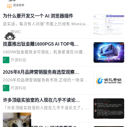
阅读榜单
为什么要开发又一个 AI 浏览器插件
说实话，每次有人问我"市面上已经有 Monica、
Sider、Copilot for Chrome 这些 AI 浏览器插件
席WC
了，你为什么还要再做一个"，我都觉得这个问题
技嘉推出钛金雕1600PG5 AI TOP电
问得好。 因为我自己也是从用户变成开发者的。
源：为发烧级主机与本地AI算力打造旗
现有产品的天花板 我用过不少 AI 浏览器插件。
1600W钛金能效全可视化，机身紧凑仅16厘米
舰供电方案
刚开始觉得都挺好——选中一段文字，弹出解
继2026台北电脑展首度亮相后，技嘉科技近日正
开
开源科技
释；写邮件时帮你润色；看英文网页给你翻译摘
式发布钛金雕1600PG5 AI TOP电源。这款高端
要。但用久了你会发现，它们本质上都是同一类
2026年8月品牌营销服务商选型观察：
电源专为发烧级DIY主机与本地AI算力平台打
从流量思维到品牌资产思维的范式转移
东西：一个带网页上下文的聊天框。 它们能读取
造，整机长度仅16厘米，提供1600W额定功率
2026年的品牌营销服务商市场,正经历一场深刻
页面的文本，然后把文本丢给大模型，再返回一
与80PLUS钛金能效；支持ATX 3.1与PCIe 5.1
的价值重构。全球全案品牌代理机构市场从2025
开
开源科技
段回答。仅此而已。 这当然有用，但总觉得差点
规范，结合服务器级元件、完善供电线材与内置
年的83.1亿美元增长至2026年的86.6亿美元,年
意思。比如我在一个后台管理系统里，需要填50
实时LCD监控屏，可充分满足当下高阶PC主机
许多顶级实验室的人现在几乎不读论文
复合增长率达5.44%,预计2032年将突破120亿美
个表单字段，每个字段还有联动逻辑；比如我
了
的严苛使用需求。 澎湃功率，紧凑机身 钛金雕1
元。数字广告与公共关系相关服务市场更是从20
「许多顶级实验室的人现在几乎不读论文了，而
想...
600PG5 AI TOP具备强悍输出功率，同时实现
25年的8463亿美元扩张至2026年的8763亿美
且他们认为 ICLR/ICML/NeurIPS 充斥着大量过
局
机身尺寸大幅精简。整机长度仅16厘米，属于同
元。数字的背后是一个清晰的事实——品牌对专
度宣传和欺诈。」 OpenAI 研究员 Keller Jorda
功率段机身尺寸十分紧凑的1600W电源产品。小