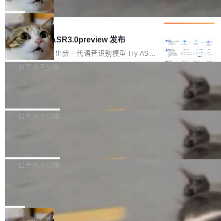
che 量化 + 权重压缩，吞吐量提升 4
代码检索手段（如关键词匹配、目录遍历）仅能
短剧部门，有互联网大厂背景。在公司内部架构
Kimi 和 GLM 是当前最强的大模型系列之一，但
1%，成本降 30%
在语法层面完成文本定位，难以触及代码的语义
调整期间，部门三次通知全员将数据从A集群迁
它们有一个共同的问题：太吃显存了。月之暗面
局
内涵与结构关联，导致开发者使用代码智能体在
移到B集群，王某都回复了"收到"。 他没有迁移
的 Kimi K 系列和智谱的 GLM 都是长上下文、M
理解大规模代码仓时面临显著"代码仓理解"瓶
腾讯混元 Hy ASR3.0preview 发布
数据。2024年9月3日下午4点，他使用此前登录
oE 架构的大模型，好用到让人上瘾，但 GPU 显
颈。 代码仓深度理解服务（以下简称" CodeBas
的账号密码进入A集群，输入了一条被程序员圈
存永远不够用。 Cloudflare 的 Workers AI 团队
腾讯混元正式推出新一代语音识别模型 Hy ASR
e深度理解服务"）是华为云码道（CodeA...
称为"删库跑路"的命令——最高管理员权限、无
一直在跑这些模型的推理。他们在官方博客上发
3.0preview。基于最新一代大语言模型 Hy3 的
白开水不加糖
需确认、强制递归删除。17个小时后，运维人员
了一篇技术文章，详细拆解了三种让大模型在 G
语言理解能力，以及融合了高精度语音识别与深
发现异常并中止进程时，89TB数据已经没了。
Pale Moon 34.3.2 发布，苍月浏览器
PU 上跑得更省、更快的技术手段——KV cache
度语义理解能力，实现了语音识别能力的全面升
删掉的是AI游戏部门的全部开发文件，包括公司
量化、模型权重压缩、以及共享 KV cache 的完
级。 根据介绍，Hy ASR3.0preview 目标在于：
Pale Moon 34.3.2 现已发布，这是一个安全更
自研的多个文生3D和...
整性保护。效果是：吞吐量提升 41%，每 token
让语音识别不再只是听清，而是真正听懂。通过
新和少量网页兼容性修复版本。 Changes/fixe
白开水不加糖
成本降低 30%，精度不变。 FP8 省的不仅是显
先理解你的语境和意图，再把准确的文字直接给
s： 实现了URL.Parse()便捷功能 对浏览器内部
存 KV cache 是推理时最吃显...
到你。从“逐字转写、单点优化”演进为“理解语
PostgreSQL 18/19 新特性深度解读
函数添加了多项边界检查，以避免潜在的越界访
境、兼容场景、一键直出”。 Hy ASR 3.0 previe
问、下溢和溢出。（DiD） 修复了加载和解析内
演讲者分享了一个有趣的实践：面对 PG 18 已
w 不要求标准普通话，方言识别覆盖粤语、吴语
容提供的字体时出现的几个问题 为避免音频加
发布的 Release Notes，他利用 AI 工具（如 Co
白开水不加糖
等 10 大方言片区和 20 余个二级小片区。在开
载、处理和播放过程中可能出现的一系列错误，
pilot）对数千条 commit 日志进行自动分析，先
源评测集中，Hy ASR 3.0 preview 在多语种的
对音频采样频率设定了下限 采样率低于 8kHz
慕尼黑市政府为全职开源项目维护者提
让模型总结出三十余条潜在特性，再逐条要求生
WER（...
供资助
（通常被认为是 "telephone"/"walkie-talkie" 音
成详细解释和代码校验，最终筛选出对用户体感
"在过去大约 10 年的大部分时间里，libexpat 的
质的最低采样率）的音频格式将被拒绝 修复了 C
最强的若干项。对于尚未正式发版的 PG 19，则
维护工作一直与我的日常工作、家务、社交生活
局
SS 圆角虚线样式中可能存在的问题 如果表单中