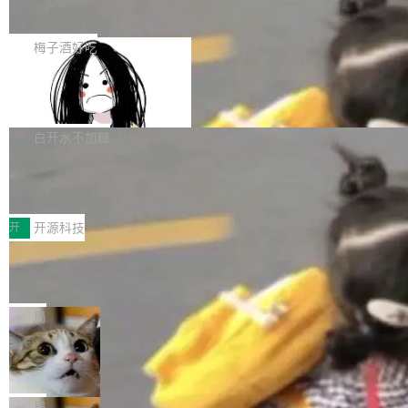
展开启新的篇章。
滞，过去三个月内没有任何条目完成更新，用户
如果你在 Spring Boot 里做过国际化，流程大概
提交的编辑请求也长期处于待处理状态。 Groki
是这样的：配 MessageSource 的 Bean、写 R
梅子酒好吃
pedia 于去年底上线，定位为由人工智能生成内
eloadableResourceBundleMessageSource、
容的百科平台，被马斯克视为传统众包百科网站
Apache Doris 4.1 全面增强 Iceberg：
声明 LocaleResolver、注册 LocaleChangeInt
支持 UPDATE、MERGE INTO 与 Iceb
维基百科的替代方案。Lawfare 调查发现，无论
erceptor…五六步之后才能看到第一行翻译文
Apache Doris 4.1 要补齐的，正是缺失的那一
erg V3
热门页面还是低关注度页面，均未出现近期更
本。 Solon 换了个方式。整个 i18n 模块围绕三
半。在已有查询能力的基础上，Doris 进一步支
白开水不加糖
新，相关问题并非局限于特定领域，而是在不同
个解析器、一个注解、一个工具类展开——没有
持了 UPDATE、DELETE、MERGE INTO 等数
主题和访问量页面中普遍存在。 调查人员最初认
XML、没有拦截器注册、没有样板配置。 资源
Testin XAgent：CIO智能测试落地指南
据修改操作、完整的表结构管理与分区演进，以
为，Grokipedia可能只是限...
文件的约定 把文件放到 resources/i18n/ 下： r
及 rewrite_data_files、expire_snapshots 等日
7月30日，TiD2026质量竞争力大会在北京中关
esources/i18n/messages.properties ...
常维护操作，并完整支持 Iceberg V3 格式。
村国家自主创新示范区会议中心开幕。本届大会
开
开源科技
由中关村智联软件服务业质量创新联盟主办，以
让非法状态不可表示：一篇关于 ADT
“智构可信·质创未来——AI原生时代的质量新范
的帖子在 Reddit 火了
式”为主题，直面AI从实验室走向规模化产业落地
有一种东西，一旦用过就回不去了。Alex Fedos
的核心质量命题。会上，《2026智能研发生产力
eev 管它叫"软件设计的基石"。 他说的东西不新
局
工具选型手册》发布，Testin云测的Testin XAge
鲜——代数数据类型（ADT），尤其是和类型
Cloudflare 开源内部企业 AI 平台 Clou
nt智能测试系统入选AI测试领域代表产品。对CI
（sum type）。但他说清楚了一件事：这不是类
dflare OS
O而言，这提示了一个转变：AI测试正在从效率
型系统的学术体操，是日常编码的思维方式。 文
Cloudflare 发布了一个开源项目 Cloudflare O
工具升级为企业的质量基础设施。 CIO面对的新
章从一个简单的例子切入。一个网站的深色主题
S。如果你只看官方博客，你会觉得这是又一
局