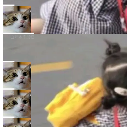
C版的产品，搭载“人机双写”重磅功能——你写
全球知名开源多媒体框架 FFmpeg 今天正式发
给 OpenAI 总法律顾问 Che Chang 发了封邮
你的，AI写AI的，同屏协作互不干扰。一句话让
布了 9.0 版本。这个版本除了带来新一代音视频
局
件，附了一封长信，要求 OpenAI 配合调查前苹
AI帮你干活，现在开启全新体验！ 温馨提示：
处理能力和硬件加速支持之外，还有一个特殊之
果员工带走机密信...
体验WorkBuddy鸿蒙PC版前，请将 HUAWEI M
亚马逊成本失控：AI 写代码烧掉 1215
处：FFmpeg 9.0 的代号是“Lei”。 这个名字，
万元，超预算 860%
atePad Edge 升级至 HarmonyOS 6.1.0.135S
来自中国开发者雷霄骅（Lei Xiaohua）。 对于
外媒近日曝光了亚马逊的多份内部报告显示，AI
P9 patch03及以上版本。 *升级路径：设置 > 搜
很多中国音视频开发者而言，这个名字并不陌
导致公司在多个项目上超支。《金融时报》报道
白开水不加糖
索“软件更新” > 检查更新，即可搜索新版本，下
生。十年前，他通过大量中文技术文章、源码分
称，仅一个项目的成本超支就高达 180 万美元
载安装完成升级即可。 没有...
析和开源示例，让一代开发者第一次真正理解 F
Hugging Face CEO 发声：中国正在开
（约合人民币 1215 万元）。 具体来说，一名工
源模型上碾压我们
Fmpeg，也成为很多人进入音视频开发领域的
程师借助 Anthropic 旗下 Claude Sonnet 模型
"他们正在开源模型上碾压我们。" Hugging Fac
“启蒙老师”。 而今年，恰好是雷霄骅离世十周
编写程序，目标是完成电商平台作者信息与商品
e CEO Clément Delangue 在 CNBC 的采访里
局
年。FFmpeg 社区最终选择用一个大版本的名
列表的数据匹配 —— 一项常规的数据处理任
没有拐弯抹角。他说中国正在赢得 AI 竞赛，而
字，留下了这份纪念。 雷霄骅曾是中国传媒大学
务，最终却产生了 180 万美元的账单，实际支出
当 AI agent 把源码变成了最好的扩展系
且按目前的速度，中国 AI 工具预计在今年底或
数字电视技术方向的博士生，长期从事视频、音
统，开发者工具必须开源
超出原定预算 860%。 更令人意外的是，该项目
2027 年就能追上美国前沿实验室的水平。 Dela
五年前，David Crawshaw 问过很多软件工程师
频技...
最终并未成功落地，而高额算力消耗持续运行长
ngue 把原因归结为一件事：开放协作。中国的
一个问题：你写过什么给自己用的程序？答案几
局
达 5 个月，公司直到财务对账时才察觉异常。这
AI 开发者在一个共享和协作的生态里加速迭代，
乎都是没有。工程师们整天用别人写的程序写程
意味着一个无人看管的 AI 程序，在近半年时间
而美国模型厂商在"闭门造车"。他的原话是 "buil
DeepSeek Harness 宣布内测邀请，全
序给别人用。偶尔有人自己写个博客系统、智能
里日夜不停地"烧钱"。 复盘显示，...
网最大规模开源 Agent 路演现场诞生
ding in silos"——各自为战，互不通气。 这个判
家居控制、家庭实验室，都算稀奇事。 Crawsh
一条内测招募帖，发出去的时候大概没人想到它
断从他嘴里说出来分量不同。Hugging Face 是
aw 是 Shelley 的作者，一个开源 AI coding age
会变成一场开源 Agent 生态的路演。 8月1日，
局
全球最大的开源 AI 平台，上面跑着上百万个模
nt。他最近在博客上写了一篇文章，核心论点很
DeepSeek Harness 团队负责人崔添翼（tiany