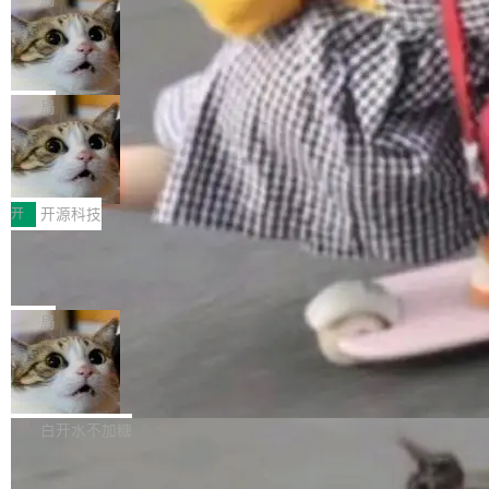
现实 过去两年，CIO们的焦虑清单上多了两项：
设置，如果用布尔值 + 可空字段来表示——bool
个"AI 知识库 + 聊天机器人"——每个大厂都在
一是如何让大模型和智能体应用安全地从PoC走
ean 表示是否可切换，nullable 的默认模式、浅
Deno 团队开源 Celld，可自托管的分
做，没什么新鲜的。 但 Kenton Varda 在 Twitte
向生产，二是如何让测试团队跟得上AI应用...
布式 Durable Objects
色方案、深色方案——会产生大量无意义的组
r 上把事情说清楚了： 今天我们发布了 Cloudfla
Ryan Dahl 领导的 Deno 团队推出了最新开源项
合。方案缺了、配置冲突了、全 null 了。要知道
re OS，一个带连接器的聊天机器人，跟其他所
目 Celld，一个能在自己机器上运行 Cloudflare
局
哪些组合有效，作者说，你得靠"文档、校验、或
有科技公司做的一样。只不过，实际上它不一
Workers 和 Durable Objects 的守护进程。 设
者部落知识"。 换个写法。Rust 的 enum，两个
样。这是 Sandstorm.io 的重制版，我十年前的
鲁大师7月新机性能/流畅/AI榜：vivo夺
计思路很直接：每个对象是一个独立的 SQLite
变体：Switchable...
性能、流畅双第一，三星Galaxy Z系列
那个创业公司。不同的是，这次它构建在 Cloudf
数据库，按名称寻址，复制到你自己的 S3 兼容
2026年7月的手机市场，由于存储等硬件成本暴
新折叠缺席
lare Workers 上——我花了九年时间搭建的平台
存储库里。节点之间只通过这个存储库协调——
增，手机厂商的日子也不好过啊，新机速度明显
开
开源科技
——并且深度集成了 AI。这基本上是我十年秘密
没有控制平面，没有共识协议。每个对象自带一
放缓，因此硝烟味淡了许多。新机参数规格除开
计划的顶峰。 十年前，Ken...
个小型数据库，应用天然按分片构建，单个数据
Zed 推出 DeltaDB，一个记录 commit
高价的三星折叠（三星Galaxy Z Fold8 Ultra / Z
之间所有操作的版本控制系统
库的竞争和爆炸半径问题在设计层面就被消除
Fold8 / Z Flip8）外，其余要么是中低端机器，
Zed 编辑器团队发布了新项目——DeltaDB，一
了。 闲置的 cell 会休眠到几乎不占资源。当 cel
例如iQOO Z11i、REDMI Note 17、REDMI No
个在 git commit 之间记录每一次编辑操作的版
局
l 迁移或唤醒时，新宿主从 S3 恢复 SQLite 数据
te 17 Pro、OPPO K15，要么是vivo X300 E这
本控制系统。目前处于 Early Access 阶段。 De
库继续执行。存储库是持久化的唯一真相...
样的次旗舰。 Galaxy Z Fold8 Ultra / Z Fold8 /
SpaceXAI 单季资本开支达 183 亿美元
ltaDB 的核心思路直接写在 landing page 最显
Z Flip8三款折叠屏新机均在7月22日发布，且全
眼的位置：「Software is made between com
根据风险投资人Tomer Tunguz 博客（VC 分
部搭载骁龙8 Elite Gen5 for Galaxy，它们本该
mits」——软件是在 commit 之间写出来的。git
析）披露的最新分析与第二季度业绩报告，Spac
白开水不加糖
是7月性...
只记录了你提交的最终状态，但真正的工作过程
eXAI在上个季度的总资本支出飙升至183.7亿美
——打字、删改、试错、agent 对话——都在 co
Meta 发布终端编程 Agent“Muse Cod
元。其中，绝大部分资金被直接用于 AI 领域，