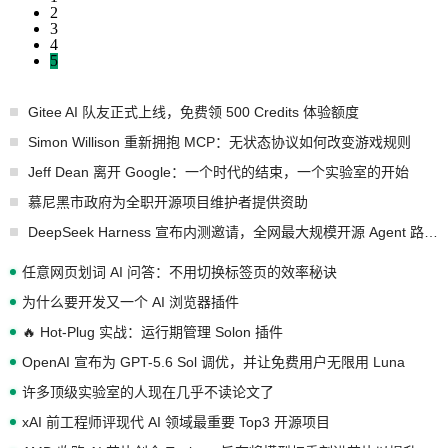
2
3
4
5
Gitee AI 队友正式上线，免费领 500 Credits 体验额度
Simon Willison 重新拥抱 MCP：无状态协议如何改变游戏规则
Jeff Dean 离开 Google：一个时代的结束，一个实验室的开始
慕尼黑市政府为全职开源项目维护者提供资助
DeepSeek Harness 宣布内测邀请，全网最大规模开源 Agent 路演现场诞生
任意网页划词 AI 问答：不用切换标签页的效率秘诀
为什么要开发又一个 AI 浏览器插件
🔥 Hot-Plug 实战：运行期管理 Solon 插件
OpenAI 宣布为 GPT-5.6 Sol 调优，并让免费用户无限用 Luna
许多顶级实验室的人现在几乎不读论文了
xAI 前工程师评现代 AI 领域最重要 Top3 开源项目