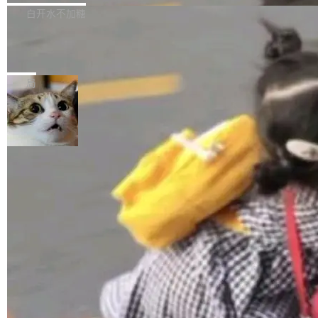
正，才能成为机器能理解的高质量数据。医学影
理工具。它可以查看，转换，编辑和分类所有主
白开水不加糖
像AI落地最昂贵的环节，不是算法，是专业医生
流格式的电子书。Calibre 是个跨平台软件，可
的时间。 张医生是某三甲医院放射科副主任医
SwiftUI 问世七年了，为什么开发者还
以在 Linux、Windows 和 macOS 上运行。 Cal
师，牵头一项腹部肌肉影像课题。他需要在数百
在骂它？
ibre 9.12 现已正式发布，此次更新内容如下：
Yakov Manshin 发了一期长达 40 分钟的 YouT
张CT影像上完成像素级精细分割，让系统"...
新功能 macOS：在 Connect/Share 按钮中添加
ube 视频，标题是"SwiftUI 七年后：一个平庸的
局
通过 AirDop 共享书籍的功能 Content server：
故事"。视频核心观点很简单：SwiftUI 发布七年
支持可向服务器后端添加新端点的插件 Edit boo
了，仍然像一个永久公测版。 Manshin 从数据
k：Compress images：添加将 GIF 图像转换为
流、布局系统、API 稳定性、性能、跨平台五个
加载更多
JPEG/WebP 的选项 ToC Editor：添加一个按
维度逐一批判了 SwiftUI。最让人印象深刻的一
钮，用于对目录中的条目进...
个论据是：苹果官方的 SwiftUI 教程项目 Land
marks，用最新 Xcode 在最新 macOS 上构建
运行，出来的效果是坏的——侧边栏按钮大小不
一，界面错位。他说这个问题"两年前就发现了，
至今没变"。 数据流方面，Manshin 指出 SwiftU
I 的属性包装器演进史...