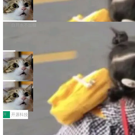
通过拉取过去一年内（从 PG 18 Beta1 时间点
和休闲娱乐竞争时间。" 这是 libexpat 维护者 S
的图像元素不在同一个子树中，则它们将不再关
至今）的所有 commit，同样交由 AI 分析提炼。
Firefox 153.0.3 发布
ebastian Pipping 写在博客里的话。8 月 4 日，
联 加...
经过人工复核，准确度令人满意。这一方法也为
他宣布了一个新消息：从 2026 年 8 月 1 日起，
Firefox 153.0.3 现已发布，具体更新内容如
社区爱好者提供了高效跟踪新版本的思路。
他可以全职维护 libexpat 了，最长 6 个月。发
下： New Smart Window 包含多项增强功能：
白开水不加糖
工资的是慕尼黑市政府。 libexpat 是一个 C99
<ul> <li>现在建议列表会显示更多结果，方便用
编写的流式 XML 解析器，MIT 许可证。和 libx
Cloudflare Computer 开源：你的 Age
户查找历史记录和切换到已打开的标签页。（<a
nt 需要一台电脑，而不是一个容器
ml2 一样，它是世界上使用最广泛的 XML 解析
href="https://bugzilla.mozilla.org/show_bug.c
Cloudflare 开源了名为 @cloudflare/computer
库之一。你的操作系统、浏览器、无数的基础设
gi?id=2019042">Bug&nbsp;2019042</a>）</l
的 npm 包。项目的核心论点是：容器不适合 Ag
局
施软件，很可能都在用它。而过去十年，维护它
i> <li>现在，助手可以直接使用 Exa 的网络搜索
ent 计算。真正适合的，是 Isolate。 Cloudflare
的人一直在用业余...
结果回答问题，而无需将问题转交给搜索引擎。
OpenAI 公开邮件和聊天记录回应苹果
工程师在这件事上没什么可谦虚的——他们用 W
诉讼，称“Apple is getting this wron
（<a href="https://bugzilla.mozilla.org/show_
orkers 跑了十年 Isolate。用 CEO Matthew Pri
上个月，苹果一纸诉状把 OpenAI 告上法庭，指
g”
bug.cgi?id=204...
nce 的话说：「我们一生都在用 Isolate 运行代
控其挖角苹果前员工并窃取商业秘密。苹果的诉
局
码，而 AI Agent 不需要容器，它们需要的是 Iso
状把 OpenAI 描述成一个系统性地从前东家挖
late。」 容器为什么不合适 容器的问题在于启动
HUAWEI MatePad Edge上架WorkBu
人、套取机密信息的对手。 OpenAI 没发律师
ddy鸿蒙PC版，说话就能干活的AI办公
和销毁都太重了。一个 Agent 要执行的任务可能
函，也没选择庭外沉默。它在官网贴了一篇博
全能AI工作台WorkBuddy鸿蒙PC版上架HUAWE
搭子
只需要几毫秒的 CPU 时间，但容器从冷启动到
文，标题只有六个字：Apple is getting this wro
I MatePad Edge应用市场，直接下载即可使
开
开源科技
就绪要花数秒。如果未来有十...
ng。 然后，它把邮件往来和 iMessage 聊天记
用，与鸿蒙电脑上的体验一致。值得一提的是，
录全贴了出来。 他发错人了 苹果外部律师 Gabr
FFmpeg 9.0 发布：代号“Lei”，以此纪
这是目前市面上唯一支持平板接入WorkBuddy P
念中国开发者雷霄骅
iel Gross 来自 Weil 律所，2 月 23 日下午 5:53