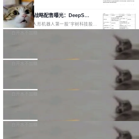
5% RHAE Best@1，超过了 ARC 报告的人类专
覆盖 rust-lang/rust 单一仓库的代码贡献。这不
局
家基线 95.4%。 不是又一个 coding agent 包装
是项目级别的官方立场，目前由五个团队采纳，
宇树科技 IPO 战略配售曝光：DeepSe
器 Prime Agent 的架构和市面上大多数 coding
但它可能是主流开源项目中关于 AI 辅助贡献最
ek 获配 93.3 万股，锁定 36 个月
agent 有本质区别。大多数 agent harness 的设
细致的一份规则。 政策的核心只有一句话：LLM
8月6日晚间，“人形机器人第一股”宇树科技股份
计是基于早期模型的能力—...
可以用来分析、提炼、审阅、建议，但不能用来
有限公司披露IPO发行价格及战略配售结果，杭
白开水不加糖
创作。 具体来说，LLM 生成的代码可以提交，
州深度求索人工智能基础技术研究有限公司（De
但必须满足五个条件：预先安排、非关键、高质
Docker 29.7.2 发布
epSeek）获配93.3399万股，按150.8元/股发行
量、充分测试、充分审查，并且必须披露。LLM
价格计算，认购金额约1.41亿元，股份锁定期为
Docker 29.7.2 现已发布，具体更新内容如下：
不得生成涉及安全性的关键变更，除非作者本身
36个月。 公告显示，本次宇树科技战略配售对
Bug fixes and enhancements 修复多次传递同
白开水不加糖
就是领域专家。即使如此，政策也"强烈不建
象主要包括长期投资机构、与公司业务具有战略
一环境变量时，docker service create和docker
议"这么做。 对于不披露的情况，审核者可以直
合作关系或长期合作愿景的大型企业、科创板保
Apache Fluss 毕业成为顶级项目
service update会发生 panic 的问题。docker/cl
接关闭 PR，无需解释。 政策作者 Jynn Ne...
荐人跟投子公司，以及公司高级管理人员和核心
i#7145 修复了 Docker Engine 29.7.0 中引入的
今年 7 月，Apache Fluss 的毕业提案在 Apach
员工参与设立的专项资产管理计划。其中，Dee
一个回归问题，该问题导致拉取镜像时会拒绝包
e 孵化器项目管理委员会（IPMC）投票中获得
白开水不加糖
pSeek作为与宇树科技具备战略合作关系的企
含绝对 hardlink 目标的镜像（此类镜像由某些镜
全票通过，随后获 Apache 软件基金会董事会批
业，获配股份数量占本次发行数量的2.31%。 除
像构建工具生成）。moby/moby#53305 修复了
马斯克 AI 百科项目 Grokipedia 被曝数
准。今天，Apache 软件基金会正式宣布 Apach
DeepSeek外，腾讯旗下上海启善投资有限公司
月未更新
Docker Engine 29.7.0 中引入的一个回归问
e Fluss 孵化毕业，成为 Apache 顶级项目（TL
埃隆·马斯克推出的AI百科项目 Grokipedia 被曝
获配9...
题，该问题可能导致在旧版 Linux 内核...
P）！这一里程碑不仅标志着 Fluss 迈入新的发
长期停止内容更新，未能实现其作为“AI版维基百
白开水不加糖
展阶段，也将进一步推动流式存储、实时湖仓与
科”替代品的目标。 据 Lawfare 最新调查，自今
AI 数据基础加速融合，为实时数据基础设施的发
Solon I18n：三种解析器，零样板代码
年4月以来，Grokipedia 页面更新功能基本停