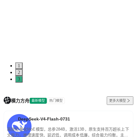
5
0
1
2
3
模力方舟
最新模型
热门模型
更多大模型
DeepSeek-V4-Flash-0731
高效轻量化MoE模型，总参284B，激活13B，原生支持百万超长上下
文能力。推理速度快、延迟低、调用成本低廉，综合能力均衡，主打