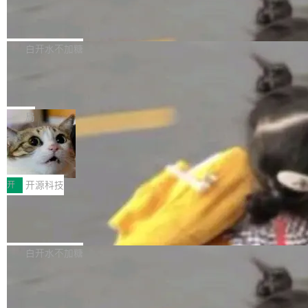
6的终端设备已突破7000万台，注册开发者数量
zen 9000/8000/7000系列处理器，并针对X3D
Dgraph v25.4.0 发布，具有图形后端的
窗口推了又推。好到合进 main 分支的代码，我
已突破 1100 万。随着鸿蒙生态汇聚越来越多的
原生 GraphQL 数据库
处理器特性进行平台级优化。其搭载X3D鸡血模
们自己都没看完。 这事不是个例。GitLab 调研
Dgraph 是一个水平可扩展的分布式 GraphQL
高质量游戏...
式2.0，可根据不同使用场景释放处理器潜力，
过 1528 名开发者，85% 说 AI 把瓶颈从写代码
数据库，有一个图形后端。作为一个原生的 Gra
白开水不加糖
帮助玩家在游戏与高负载应用中获得更充分的性
转移到了审代码。 写代码有人替你干了。但审代
phQL 数据库，它严格控制数据在磁盘上的排列
能表现。 在核心规格方面，B850 AO...
码、把关发版这两道关，还得靠人肉扛。 V5.0
竹知了：一个零依赖的单文件 HTML，
方式，以优化查询性能和吞吐量，减少集群中的
把儿时竹蝉玩具搬进浏览器
想让 AI 一起盯。
磁盘寻道和网络调用。 Dgraph v25.4.0 现已发
竹知了（zhuzhiliao）是那种小时候路边摊上几
布，具体更新内容包括： feat(zero)：Zero 现
块钱的玩意儿——一根小竹签，一个竹筒，一头
局
支持 --security superflag（token=...;whitelist
系着涂了松香的线。甩起来，竹膜震动，发出“哇
=...），与 Alpha 版本的格式一致，并据此对其
30倍效率升级：解锁医学影像数据要素
——哇”的蝉鸣声。实物越来越难找了，有开发者
价值化的真实路径
管理 HTTP 端点进行授权。 <blockquote> <p>
把它做成了 Web 玩具，放在 zhuzhiliao.imsai.c
完成一例腹部CT影像标注，张医生过去需要约1
<span><strong>警告：</strong>&nbsp;Zero
c 上，并在 GitHub 开源。 玩法很简单：按住屏
20个小时。他必须在数百张连续影像上，一笔一
开
开源科技
的 admin ...
幕画圈，或者直接甩手机。页面会实时显示转速
笔勾画边界，一层一层识别肌肉组织。如今，使
（圈/秒），声音来自真实竹知了录音的 1.72 秒
Apache Dubbo-go v3.3.2 正式发布
用东软飞标医学影像标注平台，同样的工作缩短
采样，无缝循环。音频解码失败时，还有一套合
至4小时，效率提升30倍。 这组数字背后，改变
这个版本面向生产环境，重心在内核稳定性。我
成兜底——锯齿波振荡器模拟脉冲，并联带通共
的不只是速度，而是把医学影像转化为AI能力的
们彻底收敛了旧配置体系，扩展了 Triple 协议与
白开水不加糖
振峰模拟竹膜和筒腔共鸣。 技术细节上，物理引
路径真正打通了。 大型医院积累的影像数据规模
泛化调用能力，加强了应用级元数据和服务治
擎是绳系质点模型：重力、弹性绳（只拉不
庞大，但不能直接用于训练模型。器官、病灶和
Calibre 9.12 发布，功能强大的开源电
理，同时集中修了并发安全、资源泄漏和热路径
推）、空气阻力，1/240 秒定步长积...
子书工具
组织边界，必须由专业医生逐层识别、标记和校
性能问题。
Calibre 开源项目是 Calibre 官方出的电子书管