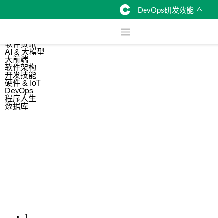
DevOps研发效能
综合
开源资讯
软件资讯
AI & 大模型
大前端
软件架构
开发技能
硬件 & IoT
DevOps
程序人生
数据库
1