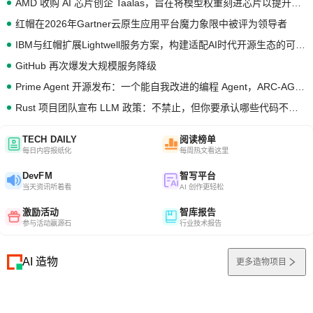
AMD 收购 AI 芯片创企 Taalas，旨在将模型权重刻进芯片以提升推理性能
红帽在2026年Gartner云原生应用平台魔力象限中被评为领导者
IBM与红帽扩展Lightwell服务方案，构建适配AI时代开源生态的可信基础设施
GitHub 再次爆发大规模服务降级
Prime Agent 开源发布：一个能自我改进的编程 Agent，ARC-AGI 3 超越人类专家基线
Rust 项目团队宣布 LLM 政策：不禁止，但你要承认哪些代码不是你写的
TECH DAILY
阅读榜单
每日内容报纸化
每周热文看这里
DevFM
智写平台
当天资讯听着看
AI 创作更轻松
激励活动
智库报告
参与活动赢源石
行业技术报告
AI 造物
更多造物项目