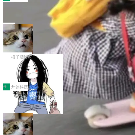
件。 腾讯网平团队在UCL-MPComm中实现了一
型或企业内部部署模型提升研发效率。但随着 AI
各领域的应用成果，覆盖技术底座、行业赋能、
个独立于业务线程的全局通信引擎（Engine），
Coding 从个人辅助工具逐步走向团队级、组织
Jeff Dean 离开 Google：一个时代的结
产品应用、支撑保障、专题等五大方向。深信服
并实...
束，一个实验室的开始
级应用，企业在规模化落地过程中，对安全性、
AI算力网关（AI创新平台）成功入选！ 随着各行
Google 员工编号 20。MapReduce 作者之一。
可控性和代码质量提出了更高要求。 首先是数据
各业的Agent走向规模化建设，算力构成形态逐
Bigtable 作者之一。TensorFlow 的作者之一。
局
安全与合规要求。对于大多数普通研发场景，公
渐丰富，用户关注的重点也在发生变化：不只是
Gemini 的架构师。Google 首席科学家。 Jeff D
有云模型能够满足快速试用和效率提升的需求。
让AI用起来，还要进一步看清混合算力时代下，
🔥 SolonCode v2026.8.4 发布：界面
ean 在 Google 工作了 27 年后，宣布离职。 他
但对于金融、能源、医疗等对数据安全要求较...
字体可调、22 种语言、记忆搜索增强
Token花在哪里、算力是否被充分利用，以及持
不是一个人走。一同离开的还有 Sanjay Ghema
打开终端就能上岗的全中文编码智能体，这一轮
续增长的AI成本该如何优化。 深信服AI算力网关
wat（Google 员工编号 23，Jeff Dean 二十多
把「看得清、用母语、记得住」三件事一次补
梅子酒好吃
正是围绕这些实际问题，从Token治理和成本治
年的编程搭档，MapReduce 和 Bigtable 的共同
齐。 SolonCode 是什么 SolonCode 是杭州无
理两个方面，让用户的每一份算力都看得清、管
作者）、Quoc Le（Google 大脑核心成员，Se
让“代码语义理解”深度释放AI Coding
耳科技研发的企业级终端编码智能体——一位全
得住、用得稳、省得下、更安全！ 一、从现在开
价值潜能：华为云码道（CodeArts）
q2Seq 和 DocAI 的共同发明人）以及 Oriol Vin
中文驱动的数字员工，自主理解需求、规划步
一、代码仓深度理解技术的作用与价值 在软件工
始，Token使用一目...
代码仓技术解析
yals（Gemini 联合负责人，AlphaSta...
骤、编写代码。不挑模型、不挑平台，curl 一行
程实践中，代码仓是企业核心知识资产的主要载
开
开源科技
装完即用。 开源地址：Gitee · GitCode · GitHu
体。企业级代码仓库通常包含数十万乃至数百万
b 安装 支持 Java 8+（8~26）、macOS / Linu
一条“删库”命令跑 17 小时，算法工程
个文件，其规模远超单次模型调用可承载的上下
师删光 89TB 数据只为干私活
x / Windows / Harmony PC。 # macOS / Linu
文窗口。随着项目规模的持续扩张与代码历史的
最高人民检察院8月4日公布了一起案件：北京一
x / Harmony PC curl -fsSL https://solon.noea
不断累积，代码仓中的模块关系、接口契约、业
名90后算法工程师王某，为了给自己接的私活腾
局
r.org/solon...
务逻辑等关键信息往往分散于数十乃至数百个文
服务器空间，删光了公司AI游戏部门的全部核心
件之中，形成高度复杂的知识关联网络。传统的
Cloudflare 分享推理优化实践：KV ca
数据。 王某2024年1月入职东城区某科技公司AI