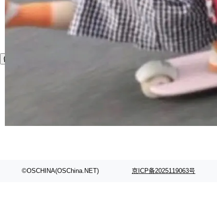
©OSCHINA(OSChina.NET)
京ICP备2025119063号