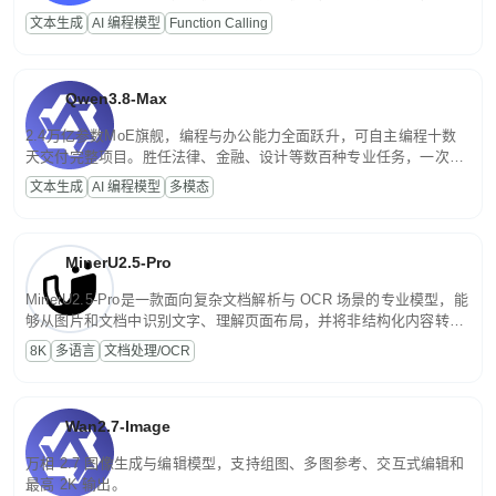
高并发、轻量化任务，适合日常对话、内容创作、基础 RAG、批量
文本生成
AI 编程模型
Function Calling
文案处理等普惠刚需场景。
Qwen3.8-Max
2.4万亿参数MoE旗舰，编程与办公能力全面跃升，可自主编程十数
天交付完整项目。胜任法律、金融、设计等数百种专业任务，一次对
话端到端交付生产级成果。原生视觉理解贯穿规划、执行与验证全流
文本生成
AI 编程模型
多模态
程，支持超长文档与长视频的深度语义解析。长程任务中自主规划与
闭环迭代，持续进化。
MinerU2.5-Pro
MinerU2.5-Pro是一款面向复杂文档解析与 OCR 场景的专业模型，能
够从图片和文档中识别文字、理解页面布局，并将非结构化内容转换
为便于存储、检索和二次处理的结构化结果。
8K
多语言
文档处理/OCR
Wan2.7-Image
万相 2.7 图像生成与编辑模型，支持组图、多图参考、交互式编辑和
最高 2K 输出。