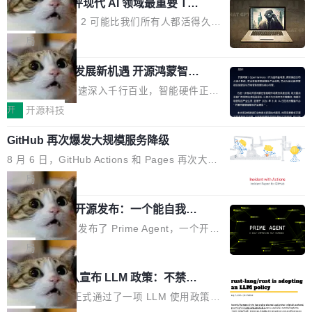
业化营销服务的需求从未如此迫切。 但市场扩容
xAI 前工程师评现代 AI 领域最重要 Top
n 这条推文引发了广泛讨论。他不是在说风凉
巧机身有效提升市面主流标准A...
3 开源项目
的同时,服务商的竞争逻辑正在改变。2026年Top
话，他是说出了一个圈内人尽皆知但很少公开捅
Flash Attention 2 可能比我们所有人都活得久。
Agency年度合辑的观察指出,“产品”这个离消费
破的事实。 Jordan 随后补充了一句软化声明：
这句话不是来自某个技术博客，而是出自 Hieu
局
者最近的载体,在整个品牌营销层面的权重显著变
「我不认为这些会议上大部分论文都在过度宣传
Pham 的一条推文。Hieu Pham 是谁？他是 xAI
高了。全域营销服务商的竞争正在从规模转向深
或造假。问题是，作为读者，如果你筛选出那些
共商智能硬件发展新机遇 开源鸿蒙智能
的早期工程师之一，在 Grok 训练基础设施团队
度,案例厚度、全域覆盖、多线协同...
硬件开发者日杭州站即将举行
看起来最令人兴奋的论文，那它们大部分都是过
工作过。近日他在 X 上发了一条帖子，列出了他
随着万物智联加速深入千行百业，智能硬件正从
度宣传的。」 这才是真正的痛点。不是所有论文
认为现代 AI 领域最重要的三个开源项目。 第一
单点设备迈向智能化、网联化、协同化发展。作
开
开源科技
都有问题，是最吸引眼球的那批论文最有问题。
个名字毫无悬念：Flash Attention 2。 Hieu 的
为面向全场景、跨终端的分布式操作系统，开源
他引用的帖子来自 Mathew Shen，一位 ICLR 2
理由很具体。FA 系列不需要解释，但 FA2 是他
GitHub 再次爆发大规模服务降级
鸿蒙通过统一技术底座和分布式能力，为不同类
026 的读者：「看了篇 ...
认为最重要的一个——复杂度恰到好处，刚好能
型智能设备的开发、连接与互联提供关键支撑，
8 月 6 日，GitHub Actions 和 Pages 再次大规
驱动你去学 CuTe，但还没被那些"邪恶的" Hopp
也为产业链企业探索产品创新与商业增长打开新
模服务降级，Actions 完全不可用超过 5 小时，
局
er++ 优化所淹没，足够容易修改和适配。 更关
的空间。 8月14日，开源鸿蒙智能硬件开发者日
webhook 停发，连自托管 runner 也因调度层故
键的是 FA2 的持久性...
（OHDD：OpenHarmony Hardware Develope
Prime Agent 开源发布：一个能自我改
障无法工作。Pages、Copilot code review、C
进的编程 Agent，ARC-AGI 3 超越人类
r Day）将在杭州启航。活动面向智能硬件产业
opilot coding agent 全部受影响。从检测到完全
Prime Intellect 发布了 Prime Agent，一个开源
专家基线
链企业和开发者，邀请行业专家与资深技术顾
恢复，大约 12 小时。 这是 2026 年 8 月的第六
的编程 Agent Harness，核心设计围绕两个抽
局
问，围绕开源鸿蒙技术能力、设备适配、芯片适
起事故，其中四起与 AI/Copilot 服务相关。 Git
象：Recursive Language Model（RLM）和 C
配、功耗与稳定性调优、兼容性测评及统一互联
Rust 项目团队宣布 LLM 政策：不禁
Hub 员工 kdaigle 在 HN 讨论中贴出了一组数
ontinual Harness。在 ARC-AGI 3 基准测试
等内容展开系统讲解和实战交流，帮助企业进一
止，但你要承认哪些代码不是你写的
据：2025 年全年 10 亿次 commit。现在，每周
上，Prime Agent + Opus 5 的组合达到了 95.
Rust 语言项目正式通过了一项 LLM 使用政策，
步了解开源鸿蒙在智能...
2.75 亿次，全年预计 140 亿次。GitHub...