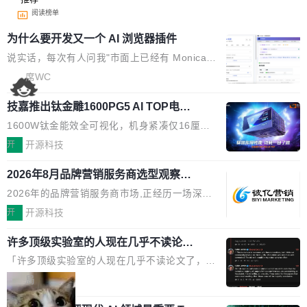
阅读榜单
为什么要开发又一个 AI 浏览器插件
说实话，每次有人问我"市面上已经有 Monica、
Sider、Copilot for Chrome 这些 AI 浏览器插件
席WC
了，你为什么还要再做一个"，我都觉得这个问题
技嘉推出钛金雕1600PG5 AI TOP电
问得好。 因为我自己也是从用户变成开发者的。
源：为发烧级主机与本地AI算力打造旗
现有产品的天花板 我用过不少 AI 浏览器插件。
1600W钛金能效全可视化，机身紧凑仅16厘米
舰供电方案
刚开始觉得都挺好——选中一段文字，弹出解
继2026台北电脑展首度亮相后，技嘉科技近日正
开
开源科技
释；写邮件时帮你润色；看英文网页给你翻译摘
式发布钛金雕1600PG5 AI TOP电源。这款高端
要。但用久了你会发现，它们本质上都是同一类
2026年8月品牌营销服务商选型观察：
电源专为发烧级DIY主机与本地AI算力平台打
从流量思维到品牌资产思维的范式转移
东西：一个带网页上下文的聊天框。 它们能读取
造，整机长度仅16厘米，提供1600W额定功率
2026年的品牌营销服务商市场,正经历一场深刻
页面的文本，然后把文本丢给大模型，再返回一
与80PLUS钛金能效；支持ATX 3.1与PCIe 5.1
的价值重构。全球全案品牌代理机构市场从2025
开
开源科技
段回答。仅此而已。 这当然有用，但总觉得差点
规范，结合服务器级元件、完善供电线材与内置
年的83.1亿美元增长至2026年的86.6亿美元,年
意思。比如我在一个后台管理系统里，需要填50
实时LCD监控屏，可充分满足当下高阶PC主机
许多顶级实验室的人现在几乎不读论文
复合增长率达5.44%,预计2032年将突破120亿美
个表单字段，每个字段还有联动逻辑；比如我
了
的严苛使用需求。 澎湃功率，紧凑机身 钛金雕1
元。数字广告与公共关系相关服务市场更是从20
「许多顶级实验室的人现在几乎不读论文了，而
想...
600PG5 AI TOP具备强悍输出功率，同时实现
25年的8463亿美元扩张至2026年的8763亿美
且他们认为 ICLR/ICML/NeurIPS 充斥着大量过
局
机身尺寸大幅精简。整机长度仅16厘米，属于同
元。数字的背后是一个清晰的事实——品牌对专
度宣传和欺诈。」 OpenAI 研究员 Keller Jorda
功率段机身尺寸十分紧凑的1600W电源产品。小