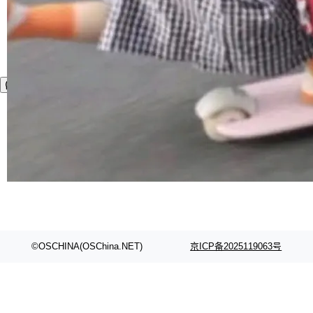
©OSCHINA(OSChina.NET)
京ICP备2025119063号