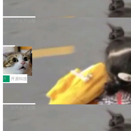
6的终端设备已突破7000万台，注册开发者数量
zen 9000/8000/7000系列处理器，并针对X3D
Dgraph v25.4.0 发布，具有图形后端的
窗口推了又推。好到合进 main 分支的代码，我
已突破 1100 万。随着鸿蒙生态汇聚越来越多的
原生 GraphQL 数据库
处理器特性进行平台级优化。其搭载X3D鸡血模
们自己都没看完。 这事不是个例。GitLab 调研
Dgraph 是一个水平可扩展的分布式 GraphQL
高质量游戏...
式2.0，可根据不同使用场景释放处理器潜力，
过 1528 名开发者，85% 说 AI 把瓶颈从写代码
数据库，有一个图形后端。作为一个原生的 Gra
白开水不加糖
帮助玩家在游戏与高负载应用中获得更充分的性
转移到了审代码。 写代码有人替你干了。但审代
phQL 数据库，它严格控制数据在磁盘上的排列
能表现。 在核心规格方面，B850 AO...
码、把关发版这两道关，还得靠人肉扛。 V5.0
竹知了：一个零依赖的单文件 HTML，
方式，以优化查询性能和吞吐量，减少集群中的
把儿时竹蝉玩具搬进浏览器
想让 AI 一起盯。
磁盘寻道和网络调用。 Dgraph v25.4.0 现已发
竹知了（zhuzhiliao）是那种小时候路边摊上几
布，具体更新内容包括： feat(zero)：Zero 现
块钱的玩意儿——一根小竹签，一个竹筒，一头
局
支持 --security superflag（token=...;whitelist
系着涂了松香的线。甩起来，竹膜震动，发出“哇
=...），与 Alpha 版本的格式一致，并据此对其
30倍效率升级：解锁医学影像数据要素
——哇”的蝉鸣声。实物越来越难找了，有开发者
价值化的真实路径
管理 HTTP 端点进行授权。 <blockquote> <p>
把它做成了 Web 玩具，放在 zhuzhiliao.imsai.c
完成一例腹部CT影像标注，张医生过去需要约1
<span><strong>警告：</strong>&nbsp;Zero
c 上，并在 GitHub 开源。 玩法很简单：按住屏
20个小时。他必须在数百张连续影像上，一笔一
开
开源科技
的 admin ...
幕画圈，或者直接甩手机。页面会实时显示转速
笔勾画边界，一层一层识别肌肉组织。如今，使
（圈/秒），声音来自真实竹知了录音的 1.72 秒
Apache Dubbo-go v3.3.2 正式发布
用东软飞标医学影像标注平台，同样的工作缩短
采样，无缝循环。音频解码失败时，还有一套合
至4小时，效率提升30倍。 这组数字背后，改变
这个版本面向生产环境，重心在内核稳定性。我
成兜底——锯齿波振荡器模拟脉冲，并联带通共
的不只是速度，而是把医学影像转化为AI能力的
们彻底收敛了旧配置体系，扩展了 Triple 协议与
白开水不加糖
振峰模拟竹膜和筒腔共鸣。 技术细节上，物理引
路径真正打通了。 大型医院积累的影像数据规模
泛化调用能力，加强了应用级元数据和服务治
擎是绳系质点模型：重力、弹性绳（只拉不
庞大，但不能直接用于训练模型。器官、病灶和
Calibre 9.12 发布，功能强大的开源电
理，同时集中修了并发安全、资源泄漏和热路径
推）、空气阻力，1/240 秒定步长积...
子书工具
组织边界，必须由专业医生逐层识别、标记和校
性能问题。
Calibre 开源项目是 Calibre 官方出的电子书管