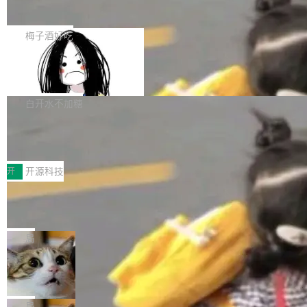
展开启新的篇章。
滞，过去三个月内没有任何条目完成更新，用户
如果你在 Spring Boot 里做过国际化，流程大概
提交的编辑请求也长期处于待处理状态。 Groki
是这样的：配 MessageSource 的 Bean、写 R
梅子酒好吃
pedia 于去年底上线，定位为由人工智能生成内
eloadableResourceBundleMessageSource、
容的百科平台，被马斯克视为传统众包百科网站
Apache Doris 4.1 全面增强 Iceberg：
声明 LocaleResolver、注册 LocaleChangeInt
支持 UPDATE、MERGE INTO 与 Iceb
维基百科的替代方案。Lawfare 调查发现，无论
erceptor…五六步之后才能看到第一行翻译文
Apache Doris 4.1 要补齐的，正是缺失的那一
erg V3
热门页面还是低关注度页面，均未出现近期更
本。 Solon 换了个方式。整个 i18n 模块围绕三
半。在已有查询能力的基础上，Doris 进一步支
白开水不加糖
新，相关问题并非局限于特定领域，而是在不同
个解析器、一个注解、一个工具类展开——没有
持了 UPDATE、DELETE、MERGE INTO 等数
主题和访问量页面中普遍存在。 调查人员最初认
XML、没有拦截器注册、没有样板配置。 资源
Testin XAgent：CIO智能测试落地指南
据修改操作、完整的表结构管理与分区演进，以
为，Grokipedia可能只是限...
文件的约定 把文件放到 resources/i18n/ 下： r
及 rewrite_data_files、expire_snapshots 等日
7月30日，TiD2026质量竞争力大会在北京中关
esources/i18n/messages.properties ...
常维护操作，并完整支持 Iceberg V3 格式。
村国家自主创新示范区会议中心开幕。本届大会
开
开源科技
由中关村智联软件服务业质量创新联盟主办，以
让非法状态不可表示：一篇关于 ADT
“智构可信·质创未来——AI原生时代的质量新范
的帖子在 Reddit 火了
式”为主题，直面AI从实验室走向规模化产业落地
有一种东西，一旦用过就回不去了。Alex Fedos
的核心质量命题。会上，《2026智能研发生产力
eev 管它叫"软件设计的基石"。 他说的东西不新
局
工具选型手册》发布，Testin云测的Testin XAge
鲜——代数数据类型（ADT），尤其是和类型
Cloudflare 开源内部企业 AI 平台 Clou
nt智能测试系统入选AI测试领域代表产品。对CI
（sum type）。但他说清楚了一件事：这不是类
dflare OS
O而言，这提示了一个转变：AI测试正在从效率
型系统的学术体操，是日常编码的思维方式。 文
Cloudflare 发布了一个开源项目 Cloudflare O
工具升级为企业的质量基础设施。 CIO面对的新
章从一个简单的例子切入。一个网站的深色主题
S。如果你只看官方博客，你会觉得这是又一
局