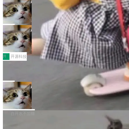
现实 过去两年，CIO们的焦虑清单上多了两项：
设置，如果用布尔值 + 可空字段来表示——bool
个"AI 知识库 + 聊天机器人"——每个大厂都在
一是如何让大模型和智能体应用安全地从PoC走
ean 表示是否可切换，nullable 的默认模式、浅
Deno 团队开源 Celld，可自托管的分
做，没什么新鲜的。 但 Kenton Varda 在 Twitte
向生产，二是如何让测试团队跟得上AI应用...
布式 Durable Objects
色方案、深色方案——会产生大量无意义的组
r 上把事情说清楚了： 今天我们发布了 Cloudfla
Ryan Dahl 领导的 Deno 团队推出了最新开源项
合。方案缺了、配置冲突了、全 null 了。要知道
re OS，一个带连接器的聊天机器人，跟其他所
目 Celld，一个能在自己机器上运行 Cloudflare
局
哪些组合有效，作者说，你得靠"文档、校验、或
有科技公司做的一样。只不过，实际上它不一
Workers 和 Durable Objects 的守护进程。 设
者部落知识"。 换个写法。Rust 的 enum，两个
样。这是 Sandstorm.io 的重制版，我十年前的
鲁大师7月新机性能/流畅/AI榜：vivo夺
计思路很直接：每个对象是一个独立的 SQLite
变体：Switchable...
性能、流畅双第一，三星Galaxy Z系列
那个创业公司。不同的是，这次它构建在 Cloudf
数据库，按名称寻址，复制到你自己的 S3 兼容
2026年7月的手机市场，由于存储等硬件成本暴
新折叠缺席
lare Workers 上——我花了九年时间搭建的平台
存储库里。节点之间只通过这个存储库协调——
增，手机厂商的日子也不好过啊，新机速度明显
开
开源科技
——并且深度集成了 AI。这基本上是我十年秘密
没有控制平面，没有共识协议。每个对象自带一
放缓，因此硝烟味淡了许多。新机参数规格除开
计划的顶峰。 十年前，Ken...
个小型数据库，应用天然按分片构建，单个数据
Zed 推出 DeltaDB，一个记录 commit
高价的三星折叠（三星Galaxy Z Fold8 Ultra / Z
之间所有操作的版本控制系统
库的竞争和爆炸半径问题在设计层面就被消除
Fold8 / Z Flip8）外，其余要么是中低端机器，
Zed 编辑器团队发布了新项目——DeltaDB，一
了。 闲置的 cell 会休眠到几乎不占资源。当 cel
例如iQOO Z11i、REDMI Note 17、REDMI No
个在 git commit 之间记录每一次编辑操作的版
局
l 迁移或唤醒时，新宿主从 S3 恢复 SQLite 数据
te 17 Pro、OPPO K15，要么是vivo X300 E这
本控制系统。目前处于 Early Access 阶段。 De
库继续执行。存储库是持久化的唯一真相...
样的次旗舰。 Galaxy Z Fold8 Ultra / Z Fold8 /
SpaceXAI 单季资本开支达 183 亿美元
ltaDB 的核心思路直接写在 landing page 最显
Z Flip8三款折叠屏新机均在7月22日发布，且全
眼的位置：「Software is made between com
根据风险投资人Tomer Tunguz 博客（VC 分
部搭载骁龙8 Elite Gen5 for Galaxy，它们本该
mits」——软件是在 commit 之间写出来的。git
析）披露的最新分析与第二季度业绩报告，Spac
白开水不加糖
是7月性...
只记录了你提交的最终状态，但真正的工作过程
eXAI在上个季度的总资本支出飙升至183.7亿美
——打字、删改、试错、agent 对话——都在 co
Meta 发布终端编程 Agent“Muse Cod
元。其中，绝大部分资金被直接用于 AI 领域，