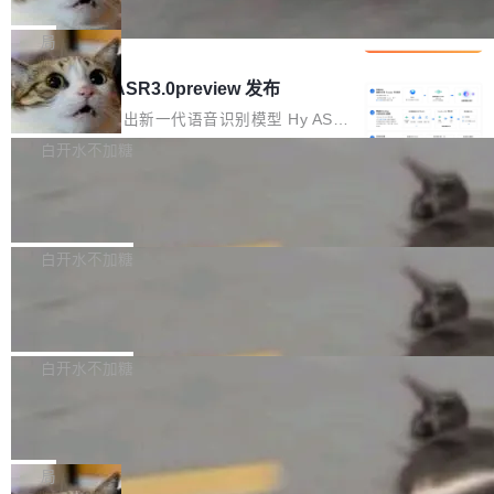
che 量化 + 权重压缩，吞吐量提升 4
代码检索手段（如关键词匹配、目录遍历）仅能
短剧部门，有互联网大厂背景。在公司内部架构
Kimi 和 GLM 是当前最强的大模型系列之一，但
1%，成本降 30%
在语法层面完成文本定位，难以触及代码的语义
调整期间，部门三次通知全员将数据从A集群迁
它们有一个共同的问题：太吃显存了。月之暗面
局
内涵与结构关联，导致开发者使用代码智能体在
移到B集群，王某都回复了"收到"。 他没有迁移
的 Kimi K 系列和智谱的 GLM 都是长上下文、M
理解大规模代码仓时面临显著"代码仓理解"瓶
腾讯混元 Hy ASR3.0preview 发布
数据。2024年9月3日下午4点，他使用此前登录
oE 架构的大模型，好用到让人上瘾，但 GPU 显
颈。 代码仓深度理解服务（以下简称" CodeBas
的账号密码进入A集群，输入了一条被程序员圈
存永远不够用。 Cloudflare 的 Workers AI 团队
腾讯混元正式推出新一代语音识别模型 Hy ASR
e深度理解服务"）是华为云码道（CodeA...
称为"删库跑路"的命令——最高管理员权限、无
一直在跑这些模型的推理。他们在官方博客上发
3.0preview。基于最新一代大语言模型 Hy3 的
白开水不加糖
需确认、强制递归删除。17个小时后，运维人员
了一篇技术文章，详细拆解了三种让大模型在 G
语言理解能力，以及融合了高精度语音识别与深
发现异常并中止进程时，89TB数据已经没了。
Pale Moon 34.3.2 发布，苍月浏览器
PU 上跑得更省、更快的技术手段——KV cache
度语义理解能力，实现了语音识别能力的全面升
删掉的是AI游戏部门的全部开发文件，包括公司
量化、模型权重压缩、以及共享 KV cache 的完
级。 根据介绍，Hy ASR3.0preview 目标在于：
Pale Moon 34.3.2 现已发布，这是一个安全更
自研的多个文生3D和...
整性保护。效果是：吞吐量提升 41%，每 token
让语音识别不再只是听清，而是真正听懂。通过
新和少量网页兼容性修复版本。 Changes/fixe
白开水不加糖
成本降低 30%，精度不变。 FP8 省的不仅是显
先理解你的语境和意图，再把准确的文字直接给
s： 实现了URL.Parse()便捷功能 对浏览器内部
存 KV cache 是推理时最吃显...
到你。从“逐字转写、单点优化”演进为“理解语
PostgreSQL 18/19 新特性深度解读
函数添加了多项边界检查，以避免潜在的越界访
境、兼容场景、一键直出”。 Hy ASR 3.0 previe
问、下溢和溢出。（DiD） 修复了加载和解析内
演讲者分享了一个有趣的实践：面对 PG 18 已
w 不要求标准普通话，方言识别覆盖粤语、吴语
容提供的字体时出现的几个问题 为避免音频加
发布的 Release Notes，他利用 AI 工具（如 Co
白开水不加糖
等 10 大方言片区和 20 余个二级小片区。在开
载、处理和播放过程中可能出现的一系列错误，
pilot）对数千条 commit 日志进行自动分析，先
源评测集中，Hy ASR 3.0 preview 在多语种的
对音频采样频率设定了下限 采样率低于 8kHz
慕尼黑市政府为全职开源项目维护者提
让模型总结出三十余条潜在特性，再逐条要求生
WER（...
供资助
（通常被认为是 "telephone"/"walkie-talkie" 音
成详细解释和代码校验，最终筛选出对用户体感
"在过去大约 10 年的大部分时间里，libexpat 的
质的最低采样率）的音频格式将被拒绝 修复了 C
最强的若干项。对于尚未正式发版的 PG 19，则
维护工作一直与我的日常工作、家务、社交生活
局
SS 圆角虚线样式中可能存在的问题 如果表单中