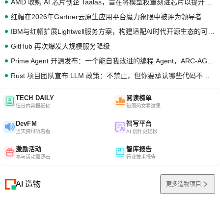
AMD 收购 AI 芯片创企 Taalas，旨在将模型权重刻进芯片以提升推理性能
红帽在2026年Gartner云原生应用平台魔力象限中被评为领导者
IBM与红帽扩展Lightwell服务方案，构建适配AI时代开源生态的可信基础设施
GitHub 再次爆发大规模服务降级
Prime Agent 开源发布：一个能自我改进的编程 Agent，ARC-AGI 3 超越人类专家基线
Rust 项目团队宣布 LLM 政策：不禁止，但你要承认哪些代码不是你写的
TECH DAILY
阅读榜单
每日内容报纸化
每周热文看这里
DevFM
智写平台
当天资讯听着看
AI 创作更轻松
激励活动
智库报告
参与活动赢源石
行业技术报告
AI 造物
更多造物项目