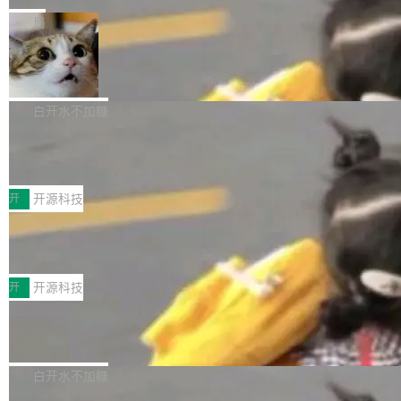
一在人才争夺战中失血的公司。六月，Google
er HE-AAC 960 解码 (DAB+) transpose_cuda
Code 在 X 上发帖：「DeepSeek Flash did 8T
局
连失两员大将：Noam Shazeer 去了 Op...
filter 添加 AMF Frame Rate Converter (vf_frc
tokens on August 1st. 5T of free usage + 3T
_amf) filter SMPTE 2094-50 元数据支持和直
NetBSD 11.0 正式发布
on OpenCode Go.」79.8 万次浏览，连带着 #
通 ProRes RAW VideoToolbox 硬件加速器 AP
DeepSeek一天消耗了8万亿# 上了微博热搜——
NetBSD 11.0 现已正式发布，这是 NetBSD 操
V ...
注意这是 OpenCode 一家的消耗。 OpenCode
作系统的第十八个主要版本。 自 NetBSD 10.1
白开水不加糖
是 Anomaly 出品的 AI 编程工具，套餐 10 美元/
以来的变化 更新亮点： 新增对 RISC-V 处理器
月。用户交了 10 美元，就能用 DeepSeek Flas
2026 ChinaJoy鸿蒙游戏增长臻享会举
架构的支持。NetBSD 11.0 是首个支持 64 位 R
办，鲸鸿动能系统呈现游戏行业解决方
h 随便写代码，按网友说法：「怎么使劲用也用
ISC-V 平台的稳定版本，涵盖一系列基于 StarFi
8月1日，2026 ChinaJoy期间，鸿蒙游戏增长臻
案
不完。」5T 来自免费额度，3T 来自 Go...
ve JH71XX 的设备，例如 VisionFive 2、PINE
享会在上海举办。鸿蒙生态的全场景智慧营销平
开
开源科技
64 STAR64，以及 QEMU。 增强了对 POSIX.1
台鲸鸿动能协同华为游戏中心，面向游戏行业开
-2024 和 C23 编程接口标准的兼容性。 compat
技嘉X3D系列再添新成员 B850 AORU
发者及生态伙伴，系统呈现了平台在游戏领域的
S ELITE X3D主板强化性能体验
_linux(8) 增强了对 Linux 系统调用的支持，包
完整能力版图——从IAP高价值用户的全周期经
面向AMD Ryzen X3D处理器玩家，技嘉X3D系
括 epoll（围绕 kqueue 实现）、POSIX 消息队
营、到IAA游戏的“买变一体”正循环、再到联运与
列主板阵容迎来新成员——B850 AORUS ELITE
开
开源科技
列、...
广告协同的全链路经营闭环，以及面向全球市场
X3D。作为面向主流高性能平台打造的全新主板
的出海增长布局。 华为终端云业务商业化销售负
Zadig v5.0 发布：AI 发布专员与 AI 审
产品，B850 AORUS ELITE X3D延续技嘉在X3
查专员上线
责人在开场致辞中表示，游戏开发者的核心诉求
D平台优化上的技术积累，旨在为游戏玩家带来
我们团队这几天最大的卡点不是 AI 写得不够
已不再是“多一个投放渠道”，而是一套能够持续
更稳定、更高效的装机选择。 B850 AORUS ELI
好，是 AI 写得太好了。 好到审查排期从两天的
白开水不加糖
驱动增长的体系。截至目前，搭载HarmonyOS
TE X3D基于AMD AM5平台打造，支持AMD Ry
活儿拖成了五天。PR 一堆起来没人敢合，发布