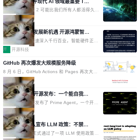
业化营销服务的需求从未如此迫切。 但市场扩容
xAI 前工程师评现代 AI 领域最重要 Top
n 这条推文引发了广泛讨论。他不是在说风凉
巧机身有效提升市面主流标准A...
3 开源项目
的同时,服务商的竞争逻辑正在改变。2026年Top
话，他是说出了一个圈内人尽皆知但很少公开捅
Flash Attention 2 可能比我们所有人都活得久。
Agency年度合辑的观察指出,“产品”这个离消费
破的事实。 Jordan 随后补充了一句软化声明：
这句话不是来自某个技术博客，而是出自 Hieu
局
者最近的载体,在整个品牌营销层面的权重显著变
「我不认为这些会议上大部分论文都在过度宣传
Pham 的一条推文。Hieu Pham 是谁？他是 xAI
高了。全域营销服务商的竞争正在从规模转向深
或造假。问题是，作为读者，如果你筛选出那些
共商智能硬件发展新机遇 开源鸿蒙智能
的早期工程师之一，在 Grok 训练基础设施团队
度,案例厚度、全域覆盖、多线协同...
硬件开发者日杭州站即将举行
看起来最令人兴奋的论文，那它们大部分都是过
工作过。近日他在 X 上发了一条帖子，列出了他
随着万物智联加速深入千行百业，智能硬件正从
度宣传的。」 这才是真正的痛点。不是所有论文
认为现代 AI 领域最重要的三个开源项目。 第一
单点设备迈向智能化、网联化、协同化发展。作
开
开源科技
都有问题，是最吸引眼球的那批论文最有问题。
个名字毫无悬念：Flash Attention 2。 Hieu 的
为面向全场景、跨终端的分布式操作系统，开源
他引用的帖子来自 Mathew Shen，一位 ICLR 2
理由很具体。FA 系列不需要解释，但 FA2 是他
GitHub 再次爆发大规模服务降级
鸿蒙通过统一技术底座和分布式能力，为不同类
026 的读者：「看了篇 ...
认为最重要的一个——复杂度恰到好处，刚好能
型智能设备的开发、连接与互联提供关键支撑，
8 月 6 日，GitHub Actions 和 Pages 再次大规
驱动你去学 CuTe，但还没被那些"邪恶的" Hopp
也为产业链企业探索产品创新与商业增长打开新
模服务降级，Actions 完全不可用超过 5 小时，
局
er++ 优化所淹没，足够容易修改和适配。 更关
的空间。 8月14日，开源鸿蒙智能硬件开发者日
webhook 停发，连自托管 runner 也因调度层故
键的是 FA2 的持久性...
（OHDD：OpenHarmony Hardware Develope
Prime Agent 开源发布：一个能自我改
障无法工作。Pages、Copilot code review、C
进的编程 Agent，ARC-AGI 3 超越人类
r Day）将在杭州启航。活动面向智能硬件产业
opilot coding agent 全部受影响。从检测到完全
Prime Intellect 发布了 Prime Agent，一个开源
专家基线
链企业和开发者，邀请行业专家与资深技术顾
恢复，大约 12 小时。 这是 2026 年 8 月的第六
的编程 Agent Harness，核心设计围绕两个抽
局
问，围绕开源鸿蒙技术能力、设备适配、芯片适
起事故，其中四起与 AI/Copilot 服务相关。 Git
象：Recursive Language Model（RLM）和 C
配、功耗与稳定性调优、兼容性测评及统一互联
Rust 项目团队宣布 LLM 政策：不禁
Hub 员工 kdaigle 在 HN 讨论中贴出了一组数
ontinual Harness。在 ARC-AGI 3 基准测试
等内容展开系统讲解和实战交流，帮助企业进一
止，但你要承认哪些代码不是你写的
据：2025 年全年 10 亿次 commit。现在，每周
上，Prime Agent + Opus 5 的组合达到了 95.
Rust 语言项目正式通过了一项 LLM 使用政策，
步了解开源鸿蒙在智能...
2.75 亿次，全年预计 140 亿次。GitHub...