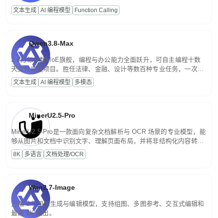
高并发、轻量化任务，适合日常对话、内容创作、基础 RAG、批量
文本生成
AI 编程模型
Function Calling
文案处理等普惠刚需场景。
Qwen3.8-Max
2.4万亿参数MoE旗舰，编程与办公能力全面跃升，可自主编程十数
天交付完整项目。胜任法律、金融、设计等数百种专业任务，一次对
话端到端交付生产级成果。原生视觉理解贯穿规划、执行与验证全流
文本生成
AI 编程模型
多模态
程，支持超长文档与长视频的深度语义解析。长程任务中自主规划与
闭环迭代，持续进化。
MinerU2.5-Pro
MinerU2.5-Pro是一款面向复杂文档解析与 OCR 场景的专业模型，能
够从图片和文档中识别文字、理解页面布局，并将非结构化内容转换
为便于存储、检索和二次处理的结构化结果。
8K
多语言
文档处理/OCR
Wan2.7-Image
万相 2.7 图像生成与编辑模型，支持组图、多图参考、交互式编辑和
最高 2K 输出。