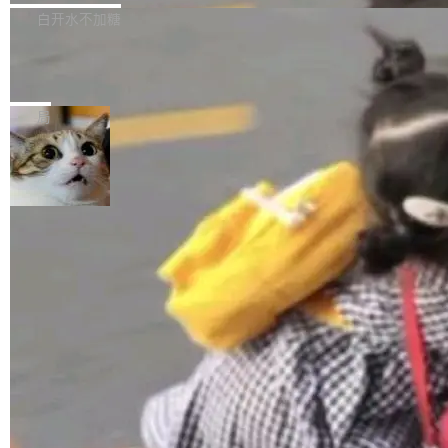
正，才能成为机器能理解的高质量数据。医学影
理工具。它可以查看，转换，编辑和分类所有主
白开水不加糖
像AI落地最昂贵的环节，不是算法，是专业医生
流格式的电子书。Calibre 是个跨平台软件，可
的时间。 张医生是某三甲医院放射科副主任医
SwiftUI 问世七年了，为什么开发者还
以在 Linux、Windows 和 macOS 上运行。 Cal
师，牵头一项腹部肌肉影像课题。他需要在数百
在骂它？
ibre 9.12 现已正式发布，此次更新内容如下：
Yakov Manshin 发了一期长达 40 分钟的 YouT
张CT影像上完成像素级精细分割，让系统"...
新功能 macOS：在 Connect/Share 按钮中添加
ube 视频，标题是"SwiftUI 七年后：一个平庸的
局
通过 AirDop 共享书籍的功能 Content server：
故事"。视频核心观点很简单：SwiftUI 发布七年
支持可向服务器后端添加新端点的插件 Edit boo
了，仍然像一个永久公测版。 Manshin 从数据
k：Compress images：添加将 GIF 图像转换为
流、布局系统、API 稳定性、性能、跨平台五个
加载更多
JPEG/WebP 的选项 ToC Editor：添加一个按
维度逐一批判了 SwiftUI。最让人印象深刻的一
钮，用于对目录中的条目进...
个论据是：苹果官方的 SwiftUI 教程项目 Land
marks，用最新 Xcode 在最新 macOS 上构建
运行，出来的效果是坏的——侧边栏按钮大小不
一，界面错位。他说这个问题"两年前就发现了，
至今没变"。 数据流方面，Manshin 指出 SwiftU
I 的属性包装器演进史...