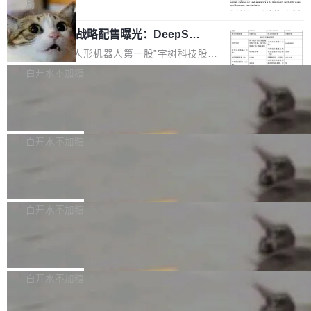
5% RHAE Best@1，超过了 ARC 报告的人类专
覆盖 rust-lang/rust 单一仓库的代码贡献。这不
局
家基线 95.4%。 不是又一个 coding agent 包装
是项目级别的官方立场，目前由五个团队采纳，
宇树科技 IPO 战略配售曝光：DeepSe
器 Prime Agent 的架构和市面上大多数 coding
但它可能是主流开源项目中关于 AI 辅助贡献最
ek 获配 93.3 万股，锁定 36 个月
agent 有本质区别。大多数 agent harness 的设
细致的一份规则。 政策的核心只有一句话：LLM
8月6日晚间，“人形机器人第一股”宇树科技股份
计是基于早期模型的能力—...
可以用来分析、提炼、审阅、建议，但不能用来
有限公司披露IPO发行价格及战略配售结果，杭
白开水不加糖
创作。 具体来说，LLM 生成的代码可以提交，
州深度求索人工智能基础技术研究有限公司（De
但必须满足五个条件：预先安排、非关键、高质
Docker 29.7.2 发布
epSeek）获配93.3399万股，按150.8元/股发行
量、充分测试、充分审查，并且必须披露。LLM
价格计算，认购金额约1.41亿元，股份锁定期为
Docker 29.7.2 现已发布，具体更新内容如下：
不得生成涉及安全性的关键变更，除非作者本身
36个月。 公告显示，本次宇树科技战略配售对
Bug fixes and enhancements 修复多次传递同
白开水不加糖
就是领域专家。即使如此，政策也"强烈不建
象主要包括长期投资机构、与公司业务具有战略
一环境变量时，docker service create和docker
议"这么做。 对于不披露的情况，审核者可以直
合作关系或长期合作愿景的大型企业、科创板保
Apache Fluss 毕业成为顶级项目
service update会发生 panic 的问题。docker/cl
接关闭 PR，无需解释。 政策作者 Jynn Ne...
荐人跟投子公司，以及公司高级管理人员和核心
i#7145 修复了 Docker Engine 29.7.0 中引入的
今年 7 月，Apache Fluss 的毕业提案在 Apach
员工参与设立的专项资产管理计划。其中，Dee
一个回归问题，该问题导致拉取镜像时会拒绝包
e 孵化器项目管理委员会（IPMC）投票中获得
白开水不加糖
pSeek作为与宇树科技具备战略合作关系的企
含绝对 hardlink 目标的镜像（此类镜像由某些镜
全票通过，随后获 Apache 软件基金会董事会批
业，获配股份数量占本次发行数量的2.31%。 除
像构建工具生成）。moby/moby#53305 修复了
马斯克 AI 百科项目 Grokipedia 被曝数
准。今天，Apache 软件基金会正式宣布 Apach
DeepSeek外，腾讯旗下上海启善投资有限公司
月未更新
Docker Engine 29.7.0 中引入的一个回归问
e Fluss 孵化毕业，成为 Apache 顶级项目（TL
埃隆·马斯克推出的AI百科项目 Grokipedia 被曝
获配9...
题，该问题可能导致在旧版 Linux 内核...
P）！这一里程碑不仅标志着 Fluss 迈入新的发
长期停止内容更新，未能实现其作为“AI版维基百
白开水不加糖
展阶段，也将进一步推动流式存储、实时湖仓与
科”替代品的目标。 据 Lawfare 最新调查，自今
AI 数据基础加速融合，为实时数据基础设施的发
Solon I18n：三种解析器，零样板代码
年4月以来，Grokipedia 页面更新功能基本停