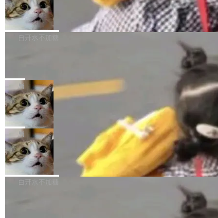
型。谁在开源赛道上领先，...
简单：开发者工具必须开源。 理由不是传统的自
商汤 SenseNova U1.5-Lite-Preview
i）在 X 上发帖： 「如果你是 Agent Harness 相
开源
由软件情怀，而是一个跟 AI agent 直接相关的
关开源项目的开发者，希望参加 DeepSeek Har
商汤科技宣布面向社区开源轻量级统一多模态模
技术判断。 两行 prompt 就能个性化任何软件 C
ness 的内测，可以回复或私信联系我。请附上
型的预览版本 SenseNova U1.5-Lite-Preview。
白开水不加糖
rawshaw 给出了两个 prompt。 第一个： "下载
GitHub id 以及开源代表作。」 DeepSeek 曾在
公告称，SenseNova U1.5-Lite-Preview并非简
某个软件的源码，在本地构建。修改 agent ...
官方招聘信息中写过一条简洁有力的公式：Mod
Ubuntu 将核心系统包从 deb 转成了 s
单的模型规模升级，而是基于 SenseNova U1
nap
el + Harness = Agent。模型负责理解和推理，
的一次系统性迭代，不仅在同一架构中贯通视觉
Ubuntu 正在把又一个核心系统包从 deb 转为 s
Harness 负责把能力落到真实环境中——调用工
理解、推理、生成与编辑，还仅以 8B-MoT 的轻
nap。这次是 hwctl——一个用来检查 Ubuntu
局
具、读写文件、管理上下文、处理错误、完成闭
量大小，将能力推进到4K、更精细的真实质感、
硬件认证状态的命令行工具。 Canonical 工程师
环。崔添翼招人的标...
更复杂的视觉控制和可持续迭代编辑。 相比 U
Dario Amodei 担心新人来 Anthropic
Alan Griffiths 在邮件列表中说得很直白：「hwc
只为金钱，不为使命
1，U1.5-Lite-Preview 在以下方向上带来了显著
tl 是一个 Ubuntu 专有的包，它和它的依赖项都
顶级 AI 研究员在两家公司之间来回跳，中间只
提升： 原生支持4K图像生成； 更精细的局部纹
是 Ubuntu 专有的，不会用在其他发行版上。」
隔了几天。 Lilian Weng 上周刚宣布因健康原因
局
理、细节与真实世界质感； 更准确的中英文文字
所以 deb 版本的受众实际上为零。既然只有 Ub
离开 Thinking Machines Lab，说自己作为联合
生成与复杂版式组织； 更稳定的图...
untu 用户在用，那用 snap 打包就没什么可纠结
FFmpeg 9.0 发布
创始人的角色「太累了」。几天后，The Inform
的。 从 deb 到 snap 的迁移路径 hwctl 是 rust-
ation 就曝出她将重回 OpenAI，负责递归自我
FFmpeg 9.0 现已发布，包含多项改进。官方更
hwlib 硬件 API 库的一部分，命令行工具负责查
改进方向的研究。她是 Thinking Machines 过
新日志列出的 9.0 版本主要更新内容如下： 扩
白开水不加糖
询 Ubuntu 的硬件认证数据库。...
去一年内第四个离开的联合创始人。 这家由前
展 AMF 色彩转换器 (vf_vpp_amf) 的 HDR 功能
OpenAI CTO Mira Murati 创立的公司，连创始
DeepSeek V4 Flash 单日消耗 8 万亿 t
MP4 muxer 中支持 LCEVC 音轨复用 Playdate
okens 登顶热搜
团队都留不住。 但 Thinking Machines 不是唯
视频编码器和多路复用器 添加 v360_vulkan filt
8 万亿 tokens。一天。一家公司的消耗。 Open