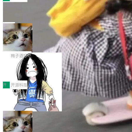
件。 腾讯网平团队在UCL-MPComm中实现了一
型或企业内部部署模型提升研发效率。但随着 AI
各领域的应用成果，覆盖技术底座、行业赋能、
个独立于业务线程的全局通信引擎（Engine），
Coding 从个人辅助工具逐步走向团队级、组织
Jeff Dean 离开 Google：一个时代的结
产品应用、支撑保障、专题等五大方向。深信服
并实...
束，一个实验室的开始
级应用，企业在规模化落地过程中，对安全性、
AI算力网关（AI创新平台）成功入选！ 随着各行
Google 员工编号 20。MapReduce 作者之一。
可控性和代码质量提出了更高要求。 首先是数据
各业的Agent走向规模化建设，算力构成形态逐
Bigtable 作者之一。TensorFlow 的作者之一。
局
安全与合规要求。对于大多数普通研发场景，公
渐丰富，用户关注的重点也在发生变化：不只是
Gemini 的架构师。Google 首席科学家。 Jeff D
有云模型能够满足快速试用和效率提升的需求。
让AI用起来，还要进一步看清混合算力时代下，
🔥 SolonCode v2026.8.4 发布：界面
ean 在 Google 工作了 27 年后，宣布离职。 他
但对于金融、能源、医疗等对数据安全要求较...
字体可调、22 种语言、记忆搜索增强
Token花在哪里、算力是否被充分利用，以及持
不是一个人走。一同离开的还有 Sanjay Ghema
打开终端就能上岗的全中文编码智能体，这一轮
续增长的AI成本该如何优化。 深信服AI算力网关
wat（Google 员工编号 23，Jeff Dean 二十多
把「看得清、用母语、记得住」三件事一次补
梅子酒好吃
正是围绕这些实际问题，从Token治理和成本治
年的编程搭档，MapReduce 和 Bigtable 的共同
齐。 SolonCode 是什么 SolonCode 是杭州无
理两个方面，让用户的每一份算力都看得清、管
作者）、Quoc Le（Google 大脑核心成员，Se
让“代码语义理解”深度释放AI Coding
耳科技研发的企业级终端编码智能体——一位全
得住、用得稳、省得下、更安全！ 一、从现在开
价值潜能：华为云码道（CodeArts）
q2Seq 和 DocAI 的共同发明人）以及 Oriol Vin
中文驱动的数字员工，自主理解需求、规划步
一、代码仓深度理解技术的作用与价值 在软件工
始，Token使用一目...
代码仓技术解析
yals（Gemini 联合负责人，AlphaSta...
骤、编写代码。不挑模型、不挑平台，curl 一行
程实践中，代码仓是企业核心知识资产的主要载
开
开源科技
装完即用。 开源地址：Gitee · GitCode · GitHu
体。企业级代码仓库通常包含数十万乃至数百万
b 安装 支持 Java 8+（8~26）、macOS / Linu
一条“删库”命令跑 17 小时，算法工程
个文件，其规模远超单次模型调用可承载的上下
师删光 89TB 数据只为干私活
x / Windows / Harmony PC。 # macOS / Linu
文窗口。随着项目规模的持续扩张与代码历史的
最高人民检察院8月4日公布了一起案件：北京一
x / Harmony PC curl -fsSL https://solon.noea
不断累积，代码仓中的模块关系、接口契约、业
名90后算法工程师王某，为了给自己接的私活腾
局
r.org/solon...
务逻辑等关键信息往往分散于数十乃至数百个文
服务器空间，删光了公司AI游戏部门的全部核心
件之中，形成高度复杂的知识关联网络。传统的
Cloudflare 分享推理优化实践：KV ca
数据。 王某2024年1月入职东城区某科技公司AI