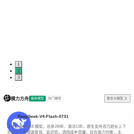
1
2
3
模力方舟
最新模型
热门模型
更多大模型
DeepSeek-V4-Flash-0731
高效轻量化MoE模型，总参284B，激活13B，原生支持百万超长上下
文能力。推理速度快、延迟低、调用成本低廉，综合能力均衡，主打