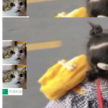
通过拉取过去一年内（从 PG 18 Beta1 时间点
和休闲娱乐竞争时间。" 这是 libexpat 维护者 S
的图像元素不在同一个子树中，则它们将不再关
至今）的所有 commit，同样交由 AI 分析提炼。
Firefox 153.0.3 发布
ebastian Pipping 写在博客里的话。8 月 4 日，
联 加...
经过人工复核，准确度令人满意。这一方法也为
他宣布了一个新消息：从 2026 年 8 月 1 日起，
Firefox 153.0.3 现已发布，具体更新内容如
社区爱好者提供了高效跟踪新版本的思路。
他可以全职维护 libexpat 了，最长 6 个月。发
下： New Smart Window 包含多项增强功能：
白开水不加糖
工资的是慕尼黑市政府。 libexpat 是一个 C99
<ul> <li>现在建议列表会显示更多结果，方便用
编写的流式 XML 解析器，MIT 许可证。和 libx
Cloudflare Computer 开源：你的 Age
户查找历史记录和切换到已打开的标签页。（<a
nt 需要一台电脑，而不是一个容器
ml2 一样，它是世界上使用最广泛的 XML 解析
href="https://bugzilla.mozilla.org/show_bug.c
Cloudflare 开源了名为 @cloudflare/computer
库之一。你的操作系统、浏览器、无数的基础设
gi?id=2019042">Bug&nbsp;2019042</a>）</l
的 npm 包。项目的核心论点是：容器不适合 Ag
局
施软件，很可能都在用它。而过去十年，维护它
i> <li>现在，助手可以直接使用 Exa 的网络搜索
ent 计算。真正适合的，是 Isolate。 Cloudflare
的人一直在用业余...
结果回答问题，而无需将问题转交给搜索引擎。
OpenAI 公开邮件和聊天记录回应苹果
工程师在这件事上没什么可谦虚的——他们用 W
诉讼，称“Apple is getting this wron
（<a href="https://bugzilla.mozilla.org/show_
orkers 跑了十年 Isolate。用 CEO Matthew Pri
上个月，苹果一纸诉状把 OpenAI 告上法庭，指
g”
bug.cgi?id=204...
nce 的话说：「我们一生都在用 Isolate 运行代
控其挖角苹果前员工并窃取商业秘密。苹果的诉
局
码，而 AI Agent 不需要容器，它们需要的是 Iso
状把 OpenAI 描述成一个系统性地从前东家挖
late。」 容器为什么不合适 容器的问题在于启动
HUAWEI MatePad Edge上架WorkBu
人、套取机密信息的对手。 OpenAI 没发律师
ddy鸿蒙PC版，说话就能干活的AI办公
和销毁都太重了。一个 Agent 要执行的任务可能
函，也没选择庭外沉默。它在官网贴了一篇博
全能AI工作台WorkBuddy鸿蒙PC版上架HUAWE
搭子
只需要几毫秒的 CPU 时间，但容器从冷启动到
文，标题只有六个字：Apple is getting this wro
I MatePad Edge应用市场，直接下载即可使
开
开源科技
就绪要花数秒。如果未来有十...
ng。 然后，它把邮件往来和 iMessage 聊天记
用，与鸿蒙电脑上的体验一致。值得一提的是，
录全贴了出来。 他发错人了 苹果外部律师 Gabr
FFmpeg 9.0 发布：代号“Lei”，以此纪
这是目前市面上唯一支持平板接入WorkBuddy P
念中国开发者雷霄骅
iel Gross 来自 Weil 律所，2 月 23 日下午 5:53