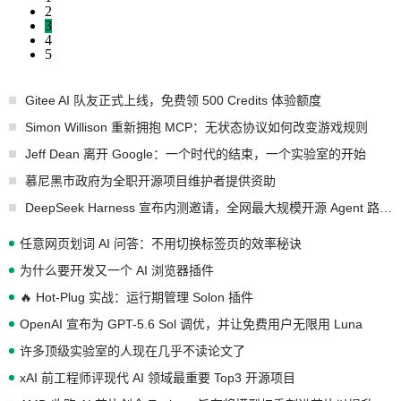
2
3
4
5
Gitee AI 队友正式上线，免费领 500 Credits 体验额度
Simon Willison 重新拥抱 MCP：无状态协议如何改变游戏规则
Jeff Dean 离开 Google：一个时代的结束，一个实验室的开始
慕尼黑市政府为全职开源项目维护者提供资助
DeepSeek Harness 宣布内测邀请，全网最大规模开源 Agent 路演现场诞生
任意网页划词 AI 问答：不用切换标签页的效率秘诀
为什么要开发又一个 AI 浏览器插件
🔥 Hot-Plug 实战：运行期管理 Solon 插件
OpenAI 宣布为 GPT-5.6 Sol 调优，并让免费用户无限用 Luna
许多顶级实验室的人现在几乎不读论文了
xAI 前工程师评现代 AI 领域最重要 Top3 开源项目