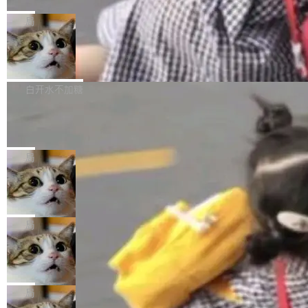
C版的产品，搭载“人机双写”重磅功能——你写
全球知名开源多媒体框架 FFmpeg 今天正式发
给 OpenAI 总法律顾问 Che Chang 发了封邮
你的，AI写AI的，同屏协作互不干扰。一句话让
布了 9.0 版本。这个版本除了带来新一代音视频
局
件，附了一封长信，要求 OpenAI 配合调查前苹
AI帮你干活，现在开启全新体验！ 温馨提示：
处理能力和硬件加速支持之外，还有一个特殊之
果员工带走机密信...
体验WorkBuddy鸿蒙PC版前，请将 HUAWEI M
亚马逊成本失控：AI 写代码烧掉 1215
处：FFmpeg 9.0 的代号是“Lei”。 这个名字，
万元，超预算 860%
atePad Edge 升级至 HarmonyOS 6.1.0.135S
来自中国开发者雷霄骅（Lei Xiaohua）。 对于
外媒近日曝光了亚马逊的多份内部报告显示，AI
P9 patch03及以上版本。 *升级路径：设置 > 搜
很多中国音视频开发者而言，这个名字并不陌
导致公司在多个项目上超支。《金融时报》报道
白开水不加糖
索“软件更新” > 检查更新，即可搜索新版本，下
生。十年前，他通过大量中文技术文章、源码分
称，仅一个项目的成本超支就高达 180 万美元
载安装完成升级即可。 没有...
析和开源示例，让一代开发者第一次真正理解 F
Hugging Face CEO 发声：中国正在开
（约合人民币 1215 万元）。 具体来说，一名工
源模型上碾压我们
Fmpeg，也成为很多人进入音视频开发领域的
程师借助 Anthropic 旗下 Claude Sonnet 模型
"他们正在开源模型上碾压我们。" Hugging Fac
“启蒙老师”。 而今年，恰好是雷霄骅离世十周
编写程序，目标是完成电商平台作者信息与商品
e CEO Clément Delangue 在 CNBC 的采访里
局
年。FFmpeg 社区最终选择用一个大版本的名
列表的数据匹配 —— 一项常规的数据处理任
没有拐弯抹角。他说中国正在赢得 AI 竞赛，而
字，留下了这份纪念。 雷霄骅曾是中国传媒大学
务，最终却产生了 180 万美元的账单，实际支出
当 AI agent 把源码变成了最好的扩展系
且按目前的速度，中国 AI 工具预计在今年底或
数字电视技术方向的博士生，长期从事视频、音
统，开发者工具必须开源
超出原定预算 860%。 更令人意外的是，该项目
2027 年就能追上美国前沿实验室的水平。 Dela
五年前，David Crawshaw 问过很多软件工程师
频技...
最终并未成功落地，而高额算力消耗持续运行长
ngue 把原因归结为一件事：开放协作。中国的
一个问题：你写过什么给自己用的程序？答案几
局
达 5 个月，公司直到财务对账时才察觉异常。这
AI 开发者在一个共享和协作的生态里加速迭代，
乎都是没有。工程师们整天用别人写的程序写程
意味着一个无人看管的 AI 程序，在近半年时间
而美国模型厂商在"闭门造车"。他的原话是 "buil
DeepSeek Harness 宣布内测邀请，全
序给别人用。偶尔有人自己写个博客系统、智能
里日夜不停地"烧钱"。 复盘显示，...
网最大规模开源 Agent 路演现场诞生
ding in silos"——各自为战，互不通气。 这个判
家居控制、家庭实验室，都算稀奇事。 Crawsh
一条内测招募帖，发出去的时候大概没人想到它
断从他嘴里说出来分量不同。Hugging Face 是
aw 是 Shelley 的作者，一个开源 AI coding age
会变成一场开源 Agent 生态的路演。 8月1日，
局
全球最大的开源 AI 平台，上面跑着上百万个模
nt。他最近在博客上写了一篇文章，核心论点很
DeepSeek Harness 团队负责人崔添翼（tiany