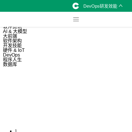
DevOps研发效能
综合
开源资讯
软件资讯
AI & 大模型
大前端
软件架构
开发技能
硬件 & IoT
DevOps
程序人生
数据库
1