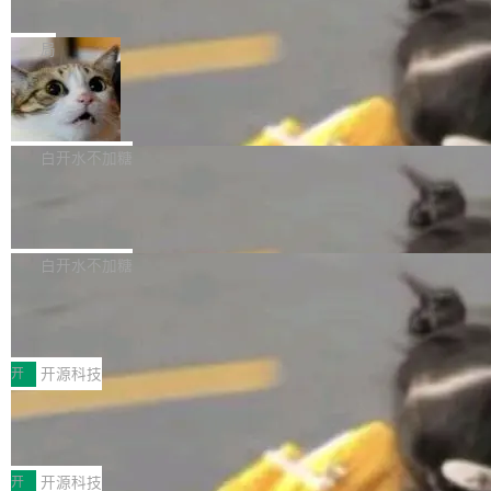
e” 和 Muse Spark 1.2 模型
mmit 之间的空隙里丢失了。 DeltaDB 要做的就
金额高达158.3亿美元，这一单项投入已经逼近
Meta 今天发布了两款 AI 产品：Muse Code，
是把这段空隙补上。 回退到任何一次编辑：Delt
微软同期总资本开支的四成。 与亚马逊、Alpha
一个在终端里运行的编程 agent；Muse Spark
局
aDB 捕获 commit 之间的每一次操作，...
bet、微软以及 Meta 等传统科技巨头相比，Spa
1.2，驱动这个 agent 的新模型。一句话概括：
ceXAI的资金消耗速度尤为引人瞩目。然而，支
美团开源 LoHoSearch，用知识图谱校
你可以用 curl -fsSL https://dev.meta.ai/install.
准 AI 能力认知
撑庞大支出的资金来源却呈现出截然不同的面
sh | bash 安装一个能在大项目里自动规划、写
机器出题的前提，是让机器拥有全局视野。整个
貌。数据显示，微软和 Meta 主要依托充沛的经
代码、验证结果的 AI 终端工具。 据介绍，Muse
构建流程可以分为四个环节：建图 → 控制难度
白开水不加糖
营现金流来覆盖资本开支，其资本支出覆盖率分
Code 是 Meta 的编程 agent 产品。它和市场上
→ 质量把关 → 数据概览。
别达到155% 和106%;而SpaceXAI的经营现金
腾讯开源 UCL-MPComm 通信库
已有的终端编程 agent 在设计理念上有几个明显
流仅能覆盖资本开支的12...
的差异点。 异步后台 agent：Muse Code 有一
腾讯网平团队宣布开源了 UCL-MPComm 通信
个主 agent 循环，外加一组后台 agent。这些后
库，并将作为transport接入Mooncake TENT。
白开水不加糖
台 agent...
该通信库针对AI Memory池化场景的数据传输需
CoStrict入选工信部2025人工智能应用
求进行了深度优化，能够实现数据中心内大规模
典型案例
计算节点间多种内存类型的高性能通信。 UCL-
近日，工信部科技司公示《2025人工智能应用典
MPComm将作为一种传输引擎接入Mooncake T
型案例入选名单》，深信服“面向企业研发场景的
开
开源科技
ENT，实现零拷贝传输性能提升30%、非零拷贝
开源 AI 编程平台 CoStrict 应用”凭借卓越的技术
传输性能最高提升5倍。UCL-MPComm底层基
深信服AI算力网关入选工信部人工智能
创新与落地成效成功入选。 全链路私有化部署，
应用典型案例！
于自研UCL-Engine通信引擎，后续腾讯网平将
助力企业AI研发安全落地 当前，越来越多企业已
前不久，工业和信息化部正式发布《2025年人工
持续开源更多基于UCL-Engine的高性能通信组
经开始引入 AI Coding 工具，通过调用公有云模
智能应用典型案例名单》，集中展示人工智能在
开
开源科技