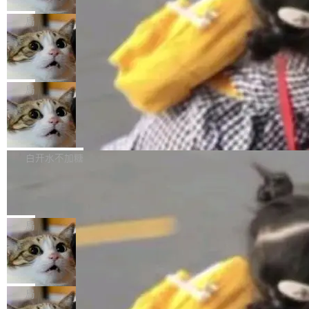
2027 年就能追上美国前沿实验室的水平。 Dela
五年前，David Crawshaw 问过很多软件工程师
频技...
最终并未成功落地，而高额算力消耗持续运行长
ngue 把原因归结为一件事：开放协作。中国的
一个问题：你写过什么给自己用的程序？答案几
局
达 5 个月，公司直到财务对账时才察觉异常。这
AI 开发者在一个共享和协作的生态里加速迭代，
乎都是没有。工程师们整天用别人写的程序写程
意味着一个无人看管的 AI 程序，在近半年时间
而美国模型厂商在"闭门造车"。他的原话是 "buil
DeepSeek Harness 宣布内测邀请，全
序给别人用。偶尔有人自己写个博客系统、智能
里日夜不停地"烧钱"。 复盘显示，...
网最大规模开源 Agent 路演现场诞生
ding in silos"——各自为战，互不通气。 这个判
家居控制、家庭实验室，都算稀奇事。 Crawsh
一条内测招募帖，发出去的时候大概没人想到它
断从他嘴里说出来分量不同。Hugging Face 是
aw 是 Shelley 的作者，一个开源 AI coding age
会变成一场开源 Agent 生态的路演。 8月1日，
局
全球最大的开源 AI 平台，上面跑着上百万个模
nt。他最近在博客上写了一篇文章，核心论点很
DeepSeek Harness 团队负责人崔添翼（tiany
型。谁在开源赛道上领先，...
简单：开发者工具必须开源。 理由不是传统的自
商汤 SenseNova U1.5-Lite-Preview
i）在 X 上发帖： 「如果你是 Agent Harness 相
开源
由软件情怀，而是一个跟 AI agent 直接相关的
关开源项目的开发者，希望参加 DeepSeek Har
商汤科技宣布面向社区开源轻量级统一多模态模
技术判断。 两行 prompt 就能个性化任何软件 C
ness 的内测，可以回复或私信联系我。请附上
型的预览版本 SenseNova U1.5-Lite-Preview。
白开水不加糖
rawshaw 给出了两个 prompt。 第一个： "下载
GitHub id 以及开源代表作。」 DeepSeek 曾在
公告称，SenseNova U1.5-Lite-Preview并非简
某个软件的源码，在本地构建。修改 agent ...
官方招聘信息中写过一条简洁有力的公式：Mod
Ubuntu 将核心系统包从 deb 转成了 s
单的模型规模升级，而是基于 SenseNova U1
nap
el + Harness = Agent。模型负责理解和推理，
的一次系统性迭代，不仅在同一架构中贯通视觉
Ubuntu 正在把又一个核心系统包从 deb 转为 s
Harness 负责把能力落到真实环境中——调用工
理解、推理、生成与编辑，还仅以 8B-MoT 的轻
nap。这次是 hwctl——一个用来检查 Ubuntu
局
具、读写文件、管理上下文、处理错误、完成闭
量大小，将能力推进到4K、更精细的真实质感、
硬件认证状态的命令行工具。 Canonical 工程师
环。崔添翼招人的标...
更复杂的视觉控制和可持续迭代编辑。 相比 U
Dario Amodei 担心新人来 Anthropic
Alan Griffiths 在邮件列表中说得很直白：「hwc
只为金钱，不为使命
1，U1.5-Lite-Preview 在以下方向上带来了显著
tl 是一个 Ubuntu 专有的包，它和它的依赖项都
顶级 AI 研究员在两家公司之间来回跳，中间只
提升： 原生支持4K图像生成； 更精细的局部纹
是 Ubuntu 专有的，不会用在其他发行版上。」
隔了几天。 Lilian Weng 上周刚宣布因健康原因
局
理、细节与真实世界质感； 更准确的中英文文字
所以 deb 版本的受众实际上为零。既然只有 Ub
离开 Thinking Machines Lab，说自己作为联合