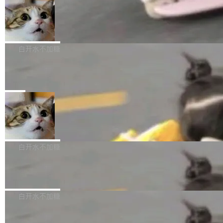
l 迁移或唤醒时，新宿主从 S3 恢复 SQLite 数据
te 17 Pro、OPPO K15，要么是vivo X300 E这
本控制系统。目前处于 Early Access 阶段。 De
库继续执行。存储库是持久化的唯一真相...
样的次旗舰。 Galaxy Z Fold8 Ultra / Z Fold8 /
SpaceXAI 单季资本开支达 183 亿美元
ltaDB 的核心思路直接写在 landing page 最显
Z Flip8三款折叠屏新机均在7月22日发布，且全
眼的位置：「Software is made between com
根据风险投资人Tomer Tunguz 博客（VC 分
部搭载骁龙8 Elite Gen5 for Galaxy，它们本该
mits」——软件是在 commit 之间写出来的。git
析）披露的最新分析与第二季度业绩报告，Spac
白开水不加糖
是7月性...
只记录了你提交的最终状态，但真正的工作过程
eXAI在上个季度的总资本支出飙升至183.7亿美
——打字、删改、试错、agent 对话——都在 co
Meta 发布终端编程 Agent“Muse Cod
元。其中，绝大部分资金被直接用于 AI 领域，
e” 和 Muse Spark 1.2 模型
mmit 之间的空隙里丢失了。 DeltaDB 要做的就
金额高达158.3亿美元，这一单项投入已经逼近
Meta 今天发布了两款 AI 产品：Muse Code，
是把这段空隙补上。 回退到任何一次编辑：Delt
微软同期总资本开支的四成。 与亚马逊、Alpha
一个在终端里运行的编程 agent；Muse Spark
局
aDB 捕获 commit 之间的每一次操作，...
bet、微软以及 Meta 等传统科技巨头相比，Spa
1.2，驱动这个 agent 的新模型。一句话概括：
ceXAI的资金消耗速度尤为引人瞩目。然而，支
美团开源 LoHoSearch，用知识图谱校
你可以用 curl -fsSL https://dev.meta.ai/install.
准 AI 能力认知
撑庞大支出的资金来源却呈现出截然不同的面
sh | bash 安装一个能在大项目里自动规划、写
机器出题的前提，是让机器拥有全局视野。整个
貌。数据显示，微软和 Meta 主要依托充沛的经
代码、验证结果的 AI 终端工具。 据介绍，Muse
构建流程可以分为四个环节：建图 → 控制难度
白开水不加糖
营现金流来覆盖资本开支，其资本支出覆盖率分
Code 是 Meta 的编程 agent 产品。它和市场上
→ 质量把关 → 数据概览。
别达到155% 和106%;而SpaceXAI的经营现金
已有的终端编程 agent 在设计理念上有几个明显
腾讯开源 UCL-MPComm 通信库
流仅能覆盖资本开支的12...
的差异点。 异步后台 agent：Muse Code 有一
腾讯网平团队宣布开源了 UCL-MPComm 通信
个主 agent 循环，外加一组后台 agent。这些后
库，并将作为transport接入Mooncake TENT。
白开水不加糖
台 agent...
该通信库针对AI Memory池化场景的数据传输需
CoStrict入选工信部2025人工智能应用
求进行了深度优化，能够实现数据中心内大规模