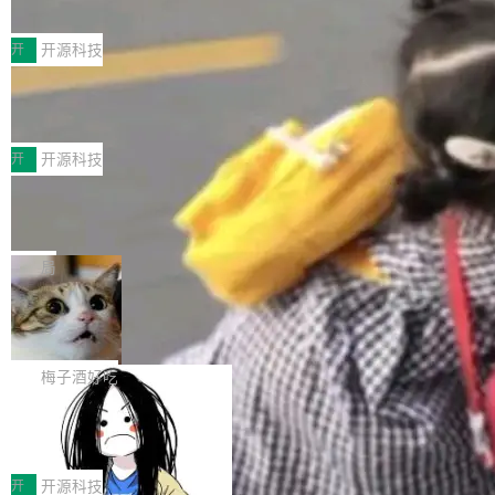
典型案例
计算节点间多种内存类型的高性能通信。 UCL-
近日，工信部科技司公示《2025人工智能应用典
MPComm将作为一种传输引擎接入Mooncake T
型案例入选名单》，深信服“面向企业研发场景的
开
开源科技
ENT，实现零拷贝传输性能提升30%、非零拷贝
开源 AI 编程平台 CoStrict 应用”凭借卓越的技术
传输性能最高提升5倍。UCL-MPComm底层基
深信服AI算力网关入选工信部人工智能
创新与落地成效成功入选。 全链路私有化部署，
应用典型案例！
于自研UCL-Engine通信引擎，后续腾讯网平将
助力企业AI研发安全落地 当前，越来越多企业已
前不久，工业和信息化部正式发布《2025年人工
持续开源更多基于UCL-Engine的高性能通信组
经开始引入 AI Coding 工具，通过调用公有云模
智能应用典型案例名单》，集中展示人工智能在
开
开源科技
件。 腾讯网平团队在UCL-MPComm中实现了一
型或企业内部部署模型提升研发效率。但随着 AI
各领域的应用成果，覆盖技术底座、行业赋能、
个独立于业务线程的全局通信引擎（Engine），
Jeff Dean 离开 Google：一个时代的结
Coding 从个人辅助工具逐步走向团队级、组织
产品应用、支撑保障、专题等五大方向。深信服
并实...
束，一个实验室的开始
级应用，企业在规模化落地过程中，对安全性、
AI算力网关（AI创新平台）成功入选！ 随着各行
Google 员工编号 20。MapReduce 作者之一。
可控性和代码质量提出了更高要求。 首先是数据
各业的Agent走向规模化建设，算力构成形态逐
Bigtable 作者之一。TensorFlow 的作者之一。
局
安全与合规要求。对于大多数普通研发场景，公
渐丰富，用户关注的重点也在发生变化：不只是
Gemini 的架构师。Google 首席科学家。 Jeff D
有云模型能够满足快速试用和效率提升的需求。
🔥 SolonCode v2026.8.4 发布：界面
让AI用起来，还要进一步看清混合算力时代下，
ean 在 Google 工作了 27 年后，宣布离职。 他
但对于金融、能源、医疗等对数据安全要求较...
字体可调、22 种语言、记忆搜索增强
Token花在哪里、算力是否被充分利用，以及持
不是一个人走。一同离开的还有 Sanjay Ghema
打开终端就能上岗的全中文编码智能体，这一轮
续增长的AI成本该如何优化。 深信服AI算力网关
wat（Google 员工编号 23，Jeff Dean 二十多
把「看得清、用母语、记得住」三件事一次补
梅子酒好吃
正是围绕这些实际问题，从Token治理和成本治
年的编程搭档，MapReduce 和 Bigtable 的共同
齐。 SolonCode 是什么 SolonCode 是杭州无
理两个方面，让用户的每一份算力都看得清、管
作者）、Quoc Le（Google 大脑核心成员，Se
让“代码语义理解”深度释放AI Coding
耳科技研发的企业级终端编码智能体——一位全
得住、用得稳、省得下、更安全！ 一、从现在开
价值潜能：华为云码道（CodeArts）
q2Seq 和 DocAI 的共同发明人）以及 Oriol Vin
中文驱动的数字员工，自主理解需求、规划步
一、代码仓深度理解技术的作用与价值 在软件工
始，Token使用一目...
代码仓技术解析
yals（Gemini 联合负责人，AlphaSta...
骤、编写代码。不挑模型、不挑平台，curl 一行
程实践中，代码仓是企业核心知识资产的主要载
开
开源科技