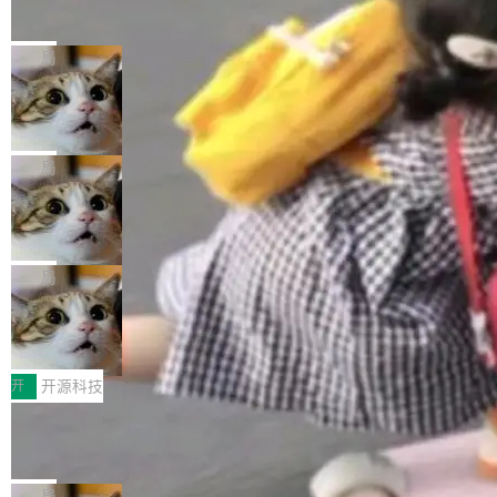
的帖子在 Reddit 火了
式”为主题，直面AI从实验室走向规模化产业落地
有一种东西，一旦用过就回不去了。Alex Fedos
的核心质量命题。会上，《2026智能研发生产力
eev 管它叫"软件设计的基石"。 他说的东西不新
局
工具选型手册》发布，Testin云测的Testin XAge
鲜——代数数据类型（ADT），尤其是和类型
nt智能测试系统入选AI测试领域代表产品。对CI
Cloudflare 开源内部企业 AI 平台 Clou
（sum type）。但他说清楚了一件事：这不是类
dflare OS
O而言，这提示了一个转变：AI测试正在从效率
型系统的学术体操，是日常编码的思维方式。 文
Cloudflare 发布了一个开源项目 Cloudflare O
工具升级为企业的质量基础设施。 CIO面对的新
章从一个简单的例子切入。一个网站的深色主题
S。如果你只看官方博客，你会觉得这是又一
局
现实 过去两年，CIO们的焦虑清单上多了两项：
设置，如果用布尔值 + 可空字段来表示——bool
个"AI 知识库 + 聊天机器人"——每个大厂都在
一是如何让大模型和智能体应用安全地从PoC走
ean 表示是否可切换，nullable 的默认模式、浅
Deno 团队开源 Celld，可自托管的分
做，没什么新鲜的。 但 Kenton Varda 在 Twitte
向生产，二是如何让测试团队跟得上AI应用...
布式 Durable Objects
色方案、深色方案——会产生大量无意义的组
r 上把事情说清楚了： 今天我们发布了 Cloudfla
Ryan Dahl 领导的 Deno 团队推出了最新开源项
合。方案缺了、配置冲突了、全 null 了。要知道
re OS，一个带连接器的聊天机器人，跟其他所
目 Celld，一个能在自己机器上运行 Cloudflare
局
哪些组合有效，作者说，你得靠"文档、校验、或
有科技公司做的一样。只不过，实际上它不一
Workers 和 Durable Objects 的守护进程。 设
者部落知识"。 换个写法。Rust 的 enum，两个
鲁大师7月新机性能/流畅/AI榜：vivo夺
样。这是 Sandstorm.io 的重制版，我十年前的
计思路很直接：每个对象是一个独立的 SQLite
变体：Switchable...
性能、流畅双第一，三星Galaxy Z系列
那个创业公司。不同的是，这次它构建在 Cloudf
数据库，按名称寻址，复制到你自己的 S3 兼容
2026年7月的手机市场，由于存储等硬件成本暴
新折叠缺席
lare Workers 上——我花了九年时间搭建的平台
存储库里。节点之间只通过这个存储库协调——
增，手机厂商的日子也不好过啊，新机速度明显
开
开源科技
——并且深度集成了 AI。这基本上是我十年秘密
没有控制平面，没有共识协议。每个对象自带一
放缓，因此硝烟味淡了许多。新机参数规格除开
计划的顶峰。 十年前，Ken...
Zed 推出 DeltaDB，一个记录 commit
个小型数据库，应用天然按分片构建，单个数据
高价的三星折叠（三星Galaxy Z Fold8 Ultra / Z
之间所有操作的版本控制系统
库的竞争和爆炸半径问题在设计层面就被消除
Fold8 / Z Flip8）外，其余要么是中低端机器，
Zed 编辑器团队发布了新项目——DeltaDB，一
了。 闲置的 cell 会休眠到几乎不占资源。当 cel
例如iQOO Z11i、REDMI Note 17、REDMI No
个在 git commit 之间记录每一次编辑操作的版
局