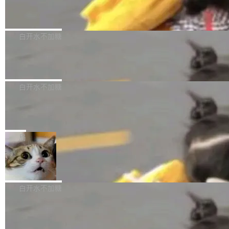
（圈/秒），声音来自真实竹知了录音的 1.72 秒
Apache Dubbo-go v3.3.2 正式发布
用东软飞标医学影像标注平台，同样的工作缩短
采样，无缝循环。音频解码失败时，还有一套合
至4小时，效率提升30倍。 这组数字背后，改变
这个版本面向生产环境，重心在内核稳定性。我
成兜底——锯齿波振荡器模拟脉冲，并联带通共
的不只是速度，而是把医学影像转化为AI能力的
们彻底收敛了旧配置体系，扩展了 Triple 协议与
白开水不加糖
振峰模拟竹膜和筒腔共鸣。 技术细节上，物理引
路径真正打通了。 大型医院积累的影像数据规模
泛化调用能力，加强了应用级元数据和服务治
擎是绳系质点模型：重力、弹性绳（只拉不
庞大，但不能直接用于训练模型。器官、病灶和
Calibre 9.12 发布，功能强大的开源电
理，同时集中修了并发安全、资源泄漏和热路径
推）、空气阻力，1/240 秒定步长积...
子书工具
组织边界，必须由专业医生逐层识别、标记和校
性能问题。
Calibre 开源项目是 Calibre 官方出的电子书管
正，才能成为机器能理解的高质量数据。医学影
理工具。它可以查看，转换，编辑和分类所有主
白开水不加糖
像AI落地最昂贵的环节，不是算法，是专业医生
流格式的电子书。Calibre 是个跨平台软件，可
的时间。 张医生是某三甲医院放射科副主任医
SwiftUI 问世七年了，为什么开发者还
以在 Linux、Windows 和 macOS 上运行。 Cal
师，牵头一项腹部肌肉影像课题。他需要在数百
在骂它？
ibre 9.12 现已正式发布，此次更新内容如下：
Yakov Manshin 发了一期长达 40 分钟的 YouT
张CT影像上完成像素级精细分割，让系统"...
新功能 macOS：在 Connect/Share 按钮中添加
ube 视频，标题是"SwiftUI 七年后：一个平庸的
局
通过 AirDop 共享书籍的功能 Content server：
故事"。视频核心观点很简单：SwiftUI 发布七年
支持可向服务器后端添加新端点的插件 Edit boo
DBeaver 26.1.4 发布
了，仍然像一个永久公测版。 Manshin 从数据
k：Compress images：添加将 GIF 图像转换为
流、布局系统、API 稳定性、性能、跨平台五个
DBeaver 是一个免费开源的通用数据库工具，适
JPEG/WebP 的选项 ToC Editor：添加一个按
维度逐一批判了 SwiftUI。最让人印象深刻的一
用于开发人员和数据库管理员。DBeaver 26.1.4
白开水不加糖
钮，用于对目录中的条目进...
个论据是：苹果官方的 SwiftUI 教程项目 Land
现已发布，具体更新内容包括： AI 助手： <ul st
marks，用最新 Xcode 在最新 macOS 上构建
传音TEX AI语音算法团队斩获MLC-SL
yle="margin-left:0; margin-right:0"> <li><span
M 2026国际挑战赛Task 1亚军
运行，出来的效果是坏的——侧边栏按钮大小不
style="color:#000000">现在可以通过键盘访问
近日，在国际语音领域顶级会议INTERSPEECH