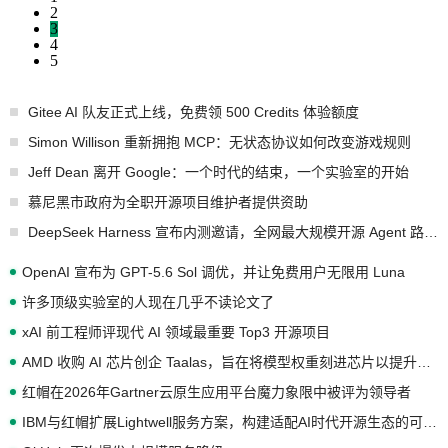
2
3
4
5
Gitee AI 队友正式上线，免费领 500 Credits 体验额度
Simon Willison 重新拥抱 MCP：无状态协议如何改变游戏规则
Jeff Dean 离开 Google：一个时代的结束，一个实验室的开始
慕尼黑市政府为全职开源项目维护者提供资助
DeepSeek Harness 宣布内测邀请，全网最大规模开源 Agent 路演现场诞生
OpenAI 宣布为 GPT-5.6 Sol 调优，并让免费用户无限用 Luna
许多顶级实验室的人现在几乎不读论文了
xAI 前工程师评现代 AI 领域最重要 Top3 开源项目
AMD 收购 AI 芯片创企 Taalas，旨在将模型权重刻进芯片以提升推理性能
红帽在2026年Gartner云原生应用平台魔力象限中被评为领导者
IBM与红帽扩展Lightwell服务方案，构建适配AI时代开源生态的可信基础设施