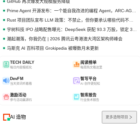
GitHub 再次爆发大规模服务降级
Prime Agent 开源发布：一个能自我改进的编程 Agent，ARC-AGI 3 超越人类专家基线
Rust 项目团队宣布 LLM 政策：不禁止，但你要承认哪些代码不是你写的
宇树科技 IPO 战略配售曝光：DeepSeek 获配 93.3 万股，锁定 36 个月
潮起潮落，你我仍在 | 2026 腾讯云粤港澳大湾区架构师峰会
马斯克 AI 百科项目 Grokipedia 被曝数月未更新
TECH DAILY
阅读榜单
每日内容报纸化
每周热文看这里
DevFM
智写平台
当天资讯听着看
AI 创作更轻松
激励活动
智库报告
参与活动赢源石
行业技术报告
AI 造物
更多造物项目