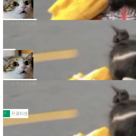
生成与复杂版式组织； 更稳定的图...
untu 用户在用，那用 snap 打包就没什么可纠结
FFmpeg 9.0 发布
创始人的角色「太累了」。几天后，The Inform
的。 从 deb 到 snap 的迁移路径 hwctl 是 rust-
ation 就曝出她将重回 OpenAI，负责递归自我
FFmpeg 9.0 现已发布，包含多项改进。官方更
hwlib 硬件 API 库的一部分，命令行工具负责查
改进方向的研究。她是 Thinking Machines 过
新日志列出的 9.0 版本主要更新内容如下： 扩
白开水不加糖
询 Ubuntu 的硬件认证数据库。...
去一年内第四个离开的联合创始人。 这家由前
展 AMF 色彩转换器 (vf_vpp_amf) 的 HDR 功能
OpenAI CTO Mira Murati 创立的公司，连创始
DeepSeek V4 Flash 单日消耗 8 万亿 t
MP4 muxer 中支持 LCEVC 音轨复用 Playdate
okens 登顶热搜
团队都留不住。 但 Thinking Machines 不是唯
视频编码器和多路复用器 添加 v360_vulkan filt
8 万亿 tokens。一天。一家公司的消耗。 Open
一在人才争夺战中失血的公司。六月，Google
er HE-AAC 960 解码 (DAB+) transpose_cuda
Code 在 X 上发帖：「DeepSeek Flash did 8T
局
连失两员大将：Noam Shazeer 去了 Op...
filter 添加 AMF Frame Rate Converter (vf_frc
tokens on August 1st. 5T of free usage + 3T
_amf) filter SMPTE 2094-50 元数据支持和直
NetBSD 11.0 正式发布
on OpenCode Go.」79.8 万次浏览，连带着 #
通 ProRes RAW VideoToolbox 硬件加速器 AP
DeepSeek一天消耗了8万亿# 上了微博热搜——
NetBSD 11.0 现已正式发布，这是 NetBSD 操
V ...
注意这是 OpenCode 一家的消耗。 OpenCode
作系统的第十八个主要版本。 自 NetBSD 10.1
白开水不加糖
是 Anomaly 出品的 AI 编程工具，套餐 10 美元/
以来的变化 更新亮点： 新增对 RISC-V 处理器
月。用户交了 10 美元，就能用 DeepSeek Flas
2026 ChinaJoy鸿蒙游戏增长臻享会举
架构的支持。NetBSD 11.0 是首个支持 64 位 R
办，鲸鸿动能系统呈现游戏行业解决方
h 随便写代码，按网友说法：「怎么使劲用也用
ISC-V 平台的稳定版本，涵盖一系列基于 StarFi
8月1日，2026 ChinaJoy期间，鸿蒙游戏增长臻
案
不完。」5T 来自免费额度，3T 来自 Go...
ve JH71XX 的设备，例如 VisionFive 2、PINE
享会在上海举办。鸿蒙生态的全场景智慧营销平
开
开源科技
64 STAR64，以及 QEMU。 增强了对 POSIX.1
台鲸鸿动能协同华为游戏中心，面向游戏行业开
-2024 和 C23 编程接口标准的兼容性。 compat
技嘉X3D系列再添新成员 B850 AORU
发者及生态伙伴，系统呈现了平台在游戏领域的
S ELITE X3D主板强化性能体验
_linux(8) 增强了对 Linux 系统调用的支持，包
完整能力版图——从IAP高价值用户的全周期经
面向AMD Ryzen X3D处理器玩家，技嘉X3D系