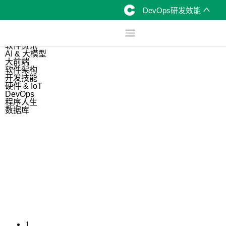
DevOps研发效能
综合
开源资讯
软件资讯
AI & 大模型
大前端
软件架构
开发技能
硬件 & IoT
DevOps
程序人生
数据库
1