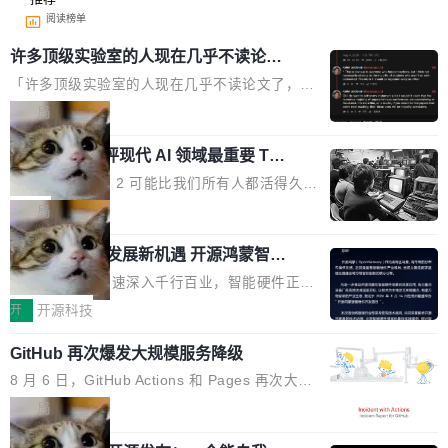
阅读榜单
许多顶级实验室的人现在几乎不读论文
了
「许多顶级实验室的人现在几乎不读论文了，而
且他们认为 ICLR/ICML/NeurIPS 充斥着大量过
局
度宣传和欺诈。」 OpenAI 研究员 Keller Jorda
xAI 前工程师评现代 AI 领域最重要 Top
n 这条推文引发了广泛讨论。他不是在说风凉
3 开源项目
话，他是说出了一个圈内人尽皆知但很少公开捅
Flash Attention 2 可能比我们所有人都活得久。
破的事实。 Jordan 随后补充了一句软化声明：
这句话不是来自某个技术博客，而是出自 Hieu
局
「我不认为这些会议上大部分论文都在过度宣传
Pham 的一条推文。Hieu Pham 是谁？他是 xAI
或造假。问题是，作为读者，如果你筛选出那些
共商智能硬件发展新机遇 开源鸿蒙智能
的早期工程师之一，在 Grok 训练基础设施团队
硬件开发者日杭州站即将举行
看起来最令人兴奋的论文，那它们大部分都是过
工作过。近日他在 X 上发了一条帖子，列出了他
随着万物智联加速深入千行百业，智能硬件正从
度宣传的。」 这才是真正的痛点。不是所有论文
认为现代 AI 领域最重要的三个开源项目。 第一
单点设备迈向智能化、网联化、协同化发展。作
开
开源科技
都有问题，是最吸引眼球的那批论文最有问题。
个名字毫无悬念：Flash Attention 2。 Hieu 的
为面向全场景、跨终端的分布式操作系统，开源
他引用的帖子来自 Mathew Shen，一位 ICLR 2
理由很具体。FA 系列不需要解释，但 FA2 是他
GitHub 再次爆发大规模服务降级
鸿蒙通过统一技术底座和分布式能力，为不同类
026 的读者：「看了篇 ...
认为最重要的一个——复杂度恰到好处，刚好能
型智能设备的开发、连接与互联提供关键支撑，
8 月 6 日，GitHub Actions 和 Pages 再次大规
驱动你去学 CuTe，但还没被那些"邪恶的" Hopp
也为产业链企业探索产品创新与商业增长打开新
模服务降级，Actions 完全不可用超过 5 小时，
局
er++ 优化所淹没，足够容易修改和适配。 更关
的空间。 8月14日，开源鸿蒙智能硬件开发者日
webhook 停发，连自托管 runner 也因调度层故
键的是 FA2 的持久性...