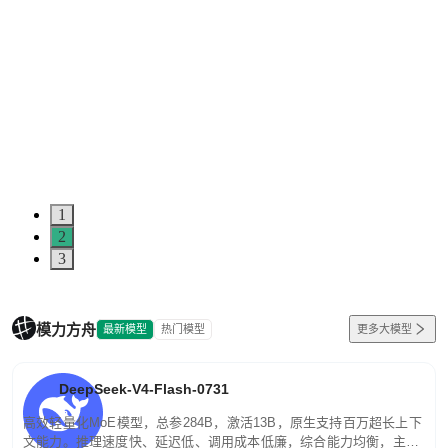
1
2
3
模力方舟
最新模型
热门模型
更多大模型
DeepSeek-V4-Flash-0731
高效轻量化MoE模型，总参284B，激活13B，原生支持百万超长上下
文能力。推理速度快、延迟低、调用成本低廉，综合能力均衡，主打