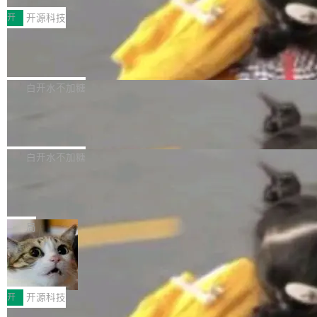
括 epoll（围绕 kqueue 实现）、POSIX 消息队
营、到IAA游戏的“买变一体”正循环、再到联运与
列主板阵容迎来新成员——B850 AORUS ELITE
开
开源科技
列、...
广告协同的全链路经营闭环，以及面向全球市场
X3D。作为面向主流高性能平台打造的全新主板
的出海增长布局。 华为终端云业务商业化销售负
Zadig v5.0 发布：AI 发布专员与 AI 审
产品，B850 AORUS ELITE X3D延续技嘉在X3
查专员上线
责人在开场致辞中表示，游戏开发者的核心诉求
D平台优化上的技术积累，旨在为游戏玩家带来
我们团队这几天最大的卡点不是 AI 写得不够
已不再是“多一个投放渠道”，而是一套能够持续
更稳定、更高效的装机选择。 B850 AORUS ELI
好，是 AI 写得太好了。 好到审查排期从两天的
白开水不加糖
驱动增长的体系。截至目前，搭载HarmonyOS
TE X3D基于AMD AM5平台打造，支持AMD Ry
活儿拖成了五天。PR 一堆起来没人敢合，发布
6的终端设备已突破7000万台，注册开发者数量
zen 9000/8000/7000系列处理器，并针对X3D
Dgraph v25.4.0 发布，具有图形后端的
窗口推了又推。好到合进 main 分支的代码，我
已突破 1100 万。随着鸿蒙生态汇聚越来越多的
原生 GraphQL 数据库
处理器特性进行平台级优化。其搭载X3D鸡血模
们自己都没看完。 这事不是个例。GitLab 调研
Dgraph 是一个水平可扩展的分布式 GraphQL
高质量游戏...
式2.0，可根据不同使用场景释放处理器潜力，
过 1528 名开发者，85% 说 AI 把瓶颈从写代码
数据库，有一个图形后端。作为一个原生的 Gra
白开水不加糖
帮助玩家在游戏与高负载应用中获得更充分的性
转移到了审代码。 写代码有人替你干了。但审代
phQL 数据库，它严格控制数据在磁盘上的排列
能表现。 在核心规格方面，B850 AO...
码、把关发版这两道关，还得靠人肉扛。 V5.0
竹知了：一个零依赖的单文件 HTML，
方式，以优化查询性能和吞吐量，减少集群中的
把儿时竹蝉玩具搬进浏览器
想让 AI 一起盯。
磁盘寻道和网络调用。 Dgraph v25.4.0 现已发
竹知了（zhuzhiliao）是那种小时候路边摊上几
布，具体更新内容包括： feat(zero)：Zero 现
块钱的玩意儿——一根小竹签，一个竹筒，一头
局
支持 --security superflag（token=...;whitelist
系着涂了松香的线。甩起来，竹膜震动，发出“哇
=...），与 Alpha 版本的格式一致，并据此对其
30倍效率升级：解锁医学影像数据要素
——哇”的蝉鸣声。实物越来越难找了，有开发者
价值化的真实路径
管理 HTTP 端点进行授权。 <blockquote> <p>
把它做成了 Web 玩具，放在 zhuzhiliao.imsai.c
完成一例腹部CT影像标注，张医生过去需要约1
<span><strong>警告：</strong>&nbsp;Zero
c 上，并在 GitHub 开源。 玩法很简单：按住屏
20个小时。他必须在数百张连续影像上，一笔一
开
开源科技
的 admin ...
幕画圈，或者直接甩手机。页面会实时显示转速
笔勾画边界，一层一层识别肌肉组织。如今，使