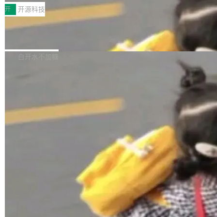
一，界面错位。他说这个问题"两年前就发现了，
AI 聊天功能（添加了一些快捷键）</span></li>
2026卫星活动——第二届多语种对话语音语言模
开
开源科技
至今没变"。 数据流方面，Manshin 指出 SwiftU
<li><span style="color:#000000">新增了始终
型挑战赛 （Multilingual Conversational Speec
I 的属性包装器演进史...
在新 SQL 控制台中打开 AI 生成的脚本的功能</
Qwen3.8-Max 发布，下周开源 Qwen3.
h Language Model Challenge，MLC-SLM）T
8-27B
span></li> <li><span style="color:#000000...
ask 1赛道中，传音TEX AI中心语音算法团队以
千问大模型宣布正式推出 Qwen 家族迄今最强大
自主研发的说话人归属多语种自动语音识别系统
的模型 Qwen3.8-Max，也是其首个 Max 规模
白开水不加糖
取得tcpMER 15.41%的成绩，在全球110支参赛
的开源权重模型。Qwen3.8-Max 的模型权重预
队伍中位列第二。此次突破展现了传音在多语种
计将于开源，彼时也将同步开源 Qwen3.8-27B
语音识别、说话人日志、时间对齐与长音频工程
模型。 根据介绍，Qwen3.8-Max 基于 Qwen 3.
加载更多
化系统等关键方向的系统性技术实力。 本届赛事
5 的架构基础构建，参数规模扩展至 2.4 万亿，
聚焦多语言对话语音模型面临的关键技术挑战，
激活参数95B，支持100万上下文Tokens，在编
共吸引来自全球工业界与学术界的1...
程、办公、科研以及长周期任务等方面实现了全
面提升。它不仅能应对更具挑战性的问题，还能
更可靠地端到端完成复杂任务，输出值得信赖的
成果。 全球开发者都可通过千问 AI 平台获得 Q
wen3.8 的 API 服务：国内每百万 Tok...