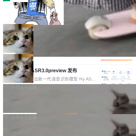
装完即用。 开源地址：Gitee · GitCode · GitHu
体。企业级代码仓库通常包含数十万乃至数百万
b 安装 支持 Java 8+（8~26）、macOS / Linu
一条“删库”命令跑 17 小时，算法工程
个文件，其规模远超单次模型调用可承载的上下
师删光 89TB 数据只为干私活
x / Windows / Harmony PC。 # macOS / Linu
文窗口。随着项目规模的持续扩张与代码历史的
最高人民检察院8月4日公布了一起案件：北京一
x / Harmony PC curl -fsSL https://solon.noea
不断累积，代码仓中的模块关系、接口契约、业
名90后算法工程师王某，为了给自己接的私活腾
局
r.org/solon...
务逻辑等关键信息往往分散于数十乃至数百个文
服务器空间，删光了公司AI游戏部门的全部核心
件之中，形成高度复杂的知识关联网络。传统的
Cloudflare 分享推理优化实践：KV ca
数据。 王某2024年1月入职东城区某科技公司AI
che 量化 + 权重压缩，吞吐量提升 4
代码检索手段（如关键词匹配、目录遍历）仅能
短剧部门，有互联网大厂背景。在公司内部架构
Kimi 和 GLM 是当前最强的大模型系列之一，但
1%，成本降 30%
在语法层面完成文本定位，难以触及代码的语义
调整期间，部门三次通知全员将数据从A集群迁
它们有一个共同的问题：太吃显存了。月之暗面
局
内涵与结构关联，导致开发者使用代码智能体在
移到B集群，王某都回复了"收到"。 他没有迁移
的 Kimi K 系列和智谱的 GLM 都是长上下文、M
理解大规模代码仓时面临显著"代码仓理解"瓶
数据。2024年9月3日下午4点，他使用此前登录
腾讯混元 Hy ASR3.0preview 发布
oE 架构的大模型，好用到让人上瘾，但 GPU 显
颈。 代码仓深度理解服务（以下简称" CodeBas
的账号密码进入A集群，输入了一条被程序员圈
存永远不够用。 Cloudflare 的 Workers AI 团队
腾讯混元正式推出新一代语音识别模型 Hy ASR
e深度理解服务"）是华为云码道（CodeA...
称为"删库跑路"的命令——最高管理员权限、无
一直在跑这些模型的推理。他们在官方博客上发
3.0preview。基于最新一代大语言模型 Hy3 的
白开水不加糖
需确认、强制递归删除。17个小时后，运维人员
了一篇技术文章，详细拆解了三种让大模型在 G
语言理解能力，以及融合了高精度语音识别与深
发现异常并中止进程时，89TB数据已经没了。
PU 上跑得更省、更快的技术手段——KV cache
Pale Moon 34.3.2 发布，苍月浏览器
度语义理解能力，实现了语音识别能力的全面升
删掉的是AI游戏部门的全部开发文件，包括公司
量化、模型权重压缩、以及共享 KV cache 的完
级。 根据介绍，Hy ASR3.0preview 目标在于：
Pale Moon 34.3.2 现已发布，这是一个安全更
自研的多个文生3D和...
整性保护。效果是：吞吐量提升 41%，每 token
让语音识别不再只是听清，而是真正听懂。通过
新和少量网页兼容性修复版本。 Changes/fixe
白开水不加糖
成本降低 30%，精度不变。 FP8 省的不仅是显
先理解你的语境和意图，再把准确的文字直接给
s： 实现了URL.Parse()便捷功能 对浏览器内部
存 KV cache 是推理时最吃显...
到你。从“逐字转写、单点优化”演进为“理解语
PostgreSQL 18/19 新特性深度解读
函数添加了多项边界检查，以避免潜在的越界访