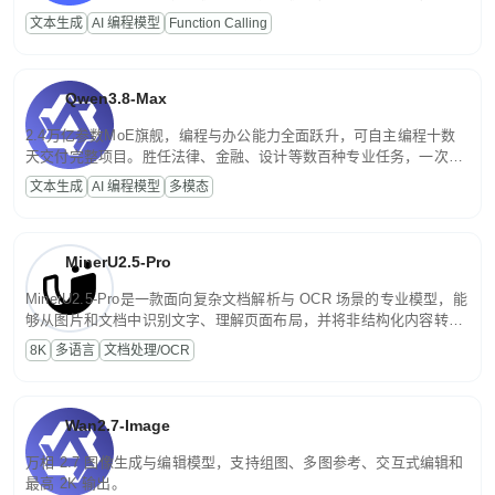
高并发、轻量化任务，适合日常对话、内容创作、基础 RAG、批量
文本生成
AI 编程模型
Function Calling
文案处理等普惠刚需场景。
Qwen3.8-Max
2.4万亿参数MoE旗舰，编程与办公能力全面跃升，可自主编程十数
天交付完整项目。胜任法律、金融、设计等数百种专业任务，一次对
话端到端交付生产级成果。原生视觉理解贯穿规划、执行与验证全流
文本生成
AI 编程模型
多模态
程，支持超长文档与长视频的深度语义解析。长程任务中自主规划与
闭环迭代，持续进化。
MinerU2.5-Pro
MinerU2.5-Pro是一款面向复杂文档解析与 OCR 场景的专业模型，能
够从图片和文档中识别文字、理解页面布局，并将非结构化内容转换
为便于存储、检索和二次处理的结构化结果。
8K
多语言
文档处理/OCR
Wan2.7-Image
万相 2.7 图像生成与编辑模型，支持组图、多图参考、交互式编辑和
最高 2K 输出。