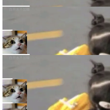
境、兼容场景、一键直出”。 Hy ASR 3.0 previe
问、下溢和溢出。（DiD） 修复了加载和解析内
演讲者分享了一个有趣的实践：面对 PG 18 已
w 不要求标准普通话，方言识别覆盖粤语、吴语
容提供的字体时出现的几个问题 为避免音频加
发布的 Release Notes，他利用 AI 工具（如 Co
白开水不加糖
等 10 大方言片区和 20 余个二级小片区。在开
载、处理和播放过程中可能出现的一系列错误，
pilot）对数千条 commit 日志进行自动分析，先
源评测集中，Hy ASR 3.0 preview 在多语种的
慕尼黑市政府为全职开源项目维护者提
对音频采样频率设定了下限 采样率低于 8kHz
让模型总结出三十余条潜在特性，再逐条要求生
WER（...
供资助
（通常被认为是 "telephone"/"walkie-talkie" 音
成详细解释和代码校验，最终筛选出对用户体感
"在过去大约 10 年的大部分时间里，libexpat 的
质的最低采样率）的音频格式将被拒绝 修复了 C
最强的若干项。对于尚未正式发版的 PG 19，则
维护工作一直与我的日常工作、家务、社交生活
局
SS 圆角虚线样式中可能存在的问题 如果表单中
通过拉取过去一年内（从 PG 18 Beta1 时间点
和休闲娱乐竞争时间。" 这是 libexpat 维护者 S
的图像元素不在同一个子树中，则它们将不再关
Firefox 153.0.3 发布
至今）的所有 commit，同样交由 AI 分析提炼。
ebastian Pipping 写在博客里的话。8 月 4 日，
联 加...
经过人工复核，准确度令人满意。这一方法也为
他宣布了一个新消息：从 2026 年 8 月 1 日起，
Firefox 153.0.3 现已发布，具体更新内容如
社区爱好者提供了高效跟踪新版本的思路。
他可以全职维护 libexpat 了，最长 6 个月。发
下： New Smart Window 包含多项增强功能：
白开水不加糖
工资的是慕尼黑市政府。 libexpat 是一个 C99
<ul> <li>现在建议列表会显示更多结果，方便用
编写的流式 XML 解析器，MIT 许可证。和 libx
Cloudflare Computer 开源：你的 Age
户查找历史记录和切换到已打开的标签页。（<a
nt 需要一台电脑，而不是一个容器
ml2 一样，它是世界上使用最广泛的 XML 解析
href="https://bugzilla.mozilla.org/show_bug.c
Cloudflare 开源了名为 @cloudflare/computer
库之一。你的操作系统、浏览器、无数的基础设
gi?id=2019042">Bug&nbsp;2019042</a>）</l
的 npm 包。项目的核心论点是：容器不适合 Ag
局
施软件，很可能都在用它。而过去十年，维护它
i> <li>现在，助手可以直接使用 Exa 的网络搜索
ent 计算。真正适合的，是 Isolate。 Cloudflare
的人一直在用业余...
结果回答问题，而无需将问题转交给搜索引擎。
OpenAI 公开邮件和聊天记录回应苹果
工程师在这件事上没什么可谦虚的——他们用 W
诉讼，称“Apple is getting this wron
（<a href="https://bugzilla.mozilla.org/show_
orkers 跑了十年 Isolate。用 CEO Matthew Pri
上个月，苹果一纸诉状把 OpenAI 告上法庭，指
g”
bug.cgi?id=204...
nce 的话说：「我们一生都在用 Isolate 运行代
控其挖角苹果前员工并窃取商业秘密。苹果的诉
局