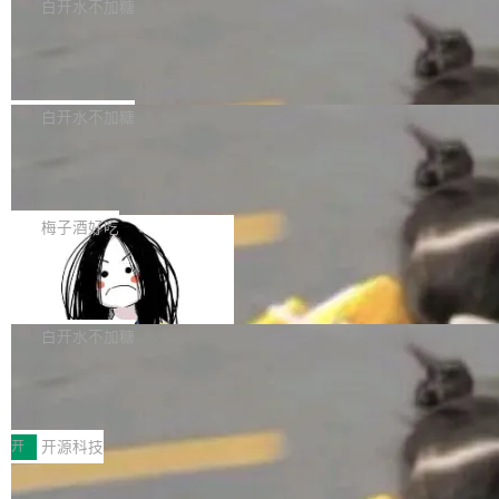
一个回归问题，该问题导致拉取镜像时会拒绝包
e 孵化器项目管理委员会（IPMC）投票中获得
白开水不加糖
pSeek作为与宇树科技具备战略合作关系的企
含绝对 hardlink 目标的镜像（此类镜像由某些镜
全票通过，随后获 Apache 软件基金会董事会批
业，获配股份数量占本次发行数量的2.31%。 除
马斯克 AI 百科项目 Grokipedia 被曝数
像构建工具生成）。moby/moby#53305 修复了
准。今天，Apache 软件基金会正式宣布 Apach
DeepSeek外，腾讯旗下上海启善投资有限公司
月未更新
Docker Engine 29.7.0 中引入的一个回归问
e Fluss 孵化毕业，成为 Apache 顶级项目（TL
埃隆·马斯克推出的AI百科项目 Grokipedia 被曝
获配9...
题，该问题可能导致在旧版 Linux 内核...
P）！这一里程碑不仅标志着 Fluss 迈入新的发
长期停止内容更新，未能实现其作为“AI版维基百
白开水不加糖
展阶段，也将进一步推动流式存储、实时湖仓与
科”替代品的目标。 据 Lawfare 最新调查，自今
AI 数据基础加速融合，为实时数据基础设施的发
Solon I18n：三种解析器，零样板代码
年4月以来，Grokipedia 页面更新功能基本停
展开启新的篇章。
滞，过去三个月内没有任何条目完成更新，用户
如果你在 Spring Boot 里做过国际化，流程大概
提交的编辑请求也长期处于待处理状态。 Groki
是这样的：配 MessageSource 的 Bean、写 R
梅子酒好吃
pedia 于去年底上线，定位为由人工智能生成内
eloadableResourceBundleMessageSource、
容的百科平台，被马斯克视为传统众包百科网站
Apache Doris 4.1 全面增强 Iceberg：
声明 LocaleResolver、注册 LocaleChangeInt
支持 UPDATE、MERGE INTO 与 Iceb
维基百科的替代方案。Lawfare 调查发现，无论
erceptor…五六步之后才能看到第一行翻译文
Apache Doris 4.1 要补齐的，正是缺失的那一
erg V3
热门页面还是低关注度页面，均未出现近期更
本。 Solon 换了个方式。整个 i18n 模块围绕三
半。在已有查询能力的基础上，Doris 进一步支
白开水不加糖
新，相关问题并非局限于特定领域，而是在不同
个解析器、一个注解、一个工具类展开——没有
持了 UPDATE、DELETE、MERGE INTO 等数
主题和访问量页面中普遍存在。 调查人员最初认
XML、没有拦截器注册、没有样板配置。 资源
Testin XAgent：CIO智能测试落地指南
据修改操作、完整的表结构管理与分区演进，以
为，Grokipedia可能只是限...
文件的约定 把文件放到 resources/i18n/ 下： r
及 rewrite_data_files、expire_snapshots 等日
7月30日，TiD2026质量竞争力大会在北京中关
esources/i18n/messages.properties ...
常维护操作，并完整支持 Iceberg V3 格式。
村国家自主创新示范区会议中心开幕。本届大会
开
开源科技
由中关村智联软件服务业质量创新联盟主办，以
让非法状态不可表示：一篇关于 ADT
“智构可信·质创未来——AI原生时代的质量新范