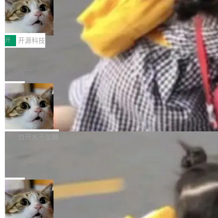
码，而 AI Agent 不需要容器，它们需要的是 Iso
状把 OpenAI 描述成一个系统性地从前东家挖
late。」 容器为什么不合适 容器的问题在于启动
HUAWEI MatePad Edge上架WorkBu
人、套取机密信息的对手。 OpenAI 没发律师
ddy鸿蒙PC版，说话就能干活的AI办公
和销毁都太重了。一个 Agent 要执行的任务可能
函，也没选择庭外沉默。它在官网贴了一篇博
全能AI工作台WorkBuddy鸿蒙PC版上架HUAWE
搭子
只需要几毫秒的 CPU 时间，但容器从冷启动到
文，标题只有六个字：Apple is getting this wro
I MatePad Edge应用市场，直接下载即可使
开
开源科技
就绪要花数秒。如果未来有十...
ng。 然后，它把邮件往来和 iMessage 聊天记
用，与鸿蒙电脑上的体验一致。值得一提的是，
录全贴了出来。 他发错人了 苹果外部律师 Gabr
FFmpeg 9.0 发布：代号“Lei”，以此纪
这是目前市面上唯一支持平板接入WorkBuddy P
念中国开发者雷霄骅
iel Gross 来自 Weil 律所，2 月 23 日下午 5:53
C版的产品，搭载“人机双写”重磅功能——你写
全球知名开源多媒体框架 FFmpeg 今天正式发
给 OpenAI 总法律顾问 Che Chang 发了封邮
你的，AI写AI的，同屏协作互不干扰。一句话让
布了 9.0 版本。这个版本除了带来新一代音视频
局
件，附了一封长信，要求 OpenAI 配合调查前苹
AI帮你干活，现在开启全新体验！ 温馨提示：
处理能力和硬件加速支持之外，还有一个特殊之
果员工带走机密信...
体验WorkBuddy鸿蒙PC版前，请将 HUAWEI M
亚马逊成本失控：AI 写代码烧掉 1215
处：FFmpeg 9.0 的代号是“Lei”。 这个名字，
万元，超预算 860%
atePad Edge 升级至 HarmonyOS 6.1.0.135S
来自中国开发者雷霄骅（Lei Xiaohua）。 对于
外媒近日曝光了亚马逊的多份内部报告显示，AI
P9 patch03及以上版本。 *升级路径：设置 > 搜
很多中国音视频开发者而言，这个名字并不陌
导致公司在多个项目上超支。《金融时报》报道
白开水不加糖
索“软件更新” > 检查更新，即可搜索新版本，下
生。十年前，他通过大量中文技术文章、源码分
称，仅一个项目的成本超支就高达 180 万美元
载安装完成升级即可。 没有...
析和开源示例，让一代开发者第一次真正理解 F
Hugging Face CEO 发声：中国正在开
（约合人民币 1215 万元）。 具体来说，一名工
源模型上碾压我们
Fmpeg，也成为很多人进入音视频开发领域的
程师借助 Anthropic 旗下 Claude Sonnet 模型
"他们正在开源模型上碾压我们。" Hugging Fac
“启蒙老师”。 而今年，恰好是雷霄骅离世十周
编写程序，目标是完成电商平台作者信息与商品
e CEO Clément Delangue 在 CNBC 的采访里
局
年。FFmpeg 社区最终选择用一个大版本的名
列表的数据匹配 —— 一项常规的数据处理任
没有拐弯抹角。他说中国正在赢得 AI 竞赛，而
字，留下了这份纪念。 雷霄骅曾是中国传媒大学
务，最终却产生了 180 万美元的账单，实际支出
当 AI agent 把源码变成了最好的扩展系
且按目前的速度，中国 AI 工具预计在今年底或
数字电视技术方向的博士生，长期从事视频、音
统，开发者工具必须开源
超出原定预算 860%。 更令人意外的是，该项目