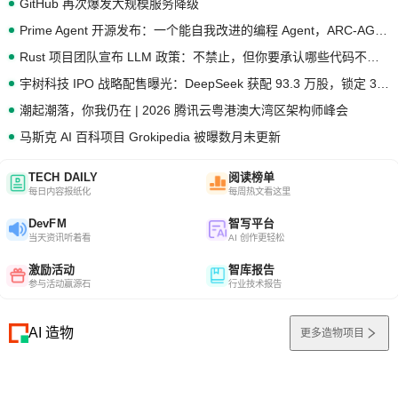
GitHub 再次爆发大规模服务降级
Prime Agent 开源发布：一个能自我改进的编程 Agent，ARC-AGI 3 超越人类专家基线
Rust 项目团队宣布 LLM 政策：不禁止，但你要承认哪些代码不是你写的
宇树科技 IPO 战略配售曝光：DeepSeek 获配 93.3 万股，锁定 36 个月
潮起潮落，你我仍在 | 2026 腾讯云粤港澳大湾区架构师峰会
马斯克 AI 百科项目 Grokipedia 被曝数月未更新
TECH DAILY
阅读榜单
每日内容报纸化
每周热文看这里
DevFM
智写平台
当天资讯听着看
AI 创作更轻松
激励活动
智库报告
参与活动赢源石
行业技术报告
AI 造物
更多造物项目