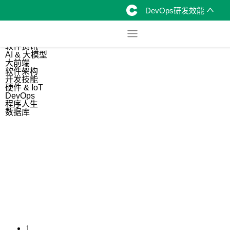
DevOps研发效能
综合
开源资讯
软件资讯
AI & 大模型
大前端
软件架构
开发技能
硬件 & IoT
DevOps
程序人生
数据库
1