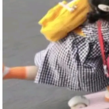
境、兼容场景、一键直出”。 Hy ASR 3.0 previe
w 不要求标准普通话，方言识别覆盖粤语、吴语
等 10 大方言片区和 20 余个二级小片区。在开
源评测集中，Hy ASR 3.0 preview 在多语种的
WER（...
©OSCHINA(OSChina.NET)
京ICP备2025119063号