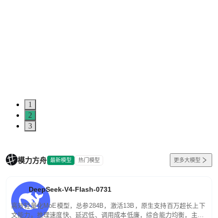
1
2
3
模力方舟
最新模型
热门模型
更多大模型
DeepSeek-V4-Flash-0731
高效轻量化MoE模型，总参284B，激活13B，原生支持百万超长上下
文能力。推理速度快、延迟低、调用成本低廉，综合能力均衡，主打