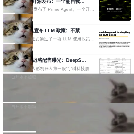
（OHDD：OpenHarmony Hardware Develope
Prime Agent 开源发布：一个能自我改
障无法工作。Pages、Copilot code review、C
进的编程 Agent，ARC-AGI 3 超越人类
r Day）将在杭州启航。活动面向智能硬件产业
opilot coding agent 全部受影响。从检测到完全
Prime Intellect 发布了 Prime Agent，一个开源
专家基线
链企业和开发者，邀请行业专家与资深技术顾
恢复，大约 12 小时。 这是 2026 年 8 月的第六
的编程 Agent Harness，核心设计围绕两个抽
局
问，围绕开源鸿蒙技术能力、设备适配、芯片适
起事故，其中四起与 AI/Copilot 服务相关。 Git
象：Recursive Language Model（RLM）和 C
配、功耗与稳定性调优、兼容性测评及统一互联
Hub 员工 kdaigle 在 HN 讨论中贴出了一组数
Rust 项目团队宣布 LLM 政策：不禁
ontinual Harness。在 ARC-AGI 3 基准测试
等内容展开系统讲解和实战交流，帮助企业进一
止，但你要承认哪些代码不是你写的
据：2025 年全年 10 亿次 commit。现在，每周
上，Prime Agent + Opus 5 的组合达到了 95.
Rust 语言项目正式通过了一项 LLM 使用政策，
步了解开源鸿蒙在智能...
2.75 亿次，全年预计 140 亿次。GitHub...
5% RHAE Best@1，超过了 ARC 报告的人类专
覆盖 rust-lang/rust 单一仓库的代码贡献。这不
局
家基线 95.4%。 不是又一个 coding agent 包装
是项目级别的官方立场，目前由五个团队采纳，
器 Prime Agent 的架构和市面上大多数 coding
宇树科技 IPO 战略配售曝光：DeepSe
但它可能是主流开源项目中关于 AI 辅助贡献最
ek 获配 93.3 万股，锁定 36 个月
agent 有本质区别。大多数 agent harness 的设
细致的一份规则。 政策的核心只有一句话：LLM
8月6日晚间，“人形机器人第一股”宇树科技股份
计是基于早期模型的能力—...
可以用来分析、提炼、审阅、建议，但不能用来
有限公司披露IPO发行价格及战略配售结果，杭
白开水不加糖
创作。 具体来说，LLM 生成的代码可以提交，
州深度求索人工智能基础技术研究有限公司（De
但必须满足五个条件：预先安排、非关键、高质
Docker 29.7.2 发布
epSeek）获配93.3399万股，按150.8元/股发行
量、充分测试、充分审查，并且必须披露。LLM
价格计算，认购金额约1.41亿元，股份锁定期为
Docker 29.7.2 现已发布，具体更新内容如下：
不得生成涉及安全性的关键变更，除非作者本身
36个月。 公告显示，本次宇树科技战略配售对
Bug fixes and enhancements 修复多次传递同
白开水不加糖
就是领域专家。即使如此，政策也"强烈不建
象主要包括长期投资机构、与公司业务具有战略
一环境变量时，docker service create和docker
议"这么做。 对于不披露的情况，审核者可以直
Apache Fluss 毕业成为顶级项目
合作关系或长期合作愿景的大型企业、科创板保
service update会发生 panic 的问题。docker/cl
接关闭 PR，无需解释。 政策作者 Jynn Ne...
荐人跟投子公司，以及公司高级管理人员和核心
i#7145 修复了 Docker Engine 29.7.0 中引入的
今年 7 月，Apache Fluss 的毕业提案在 Apach
员工参与设立的专项资产管理计划。其中，Dee