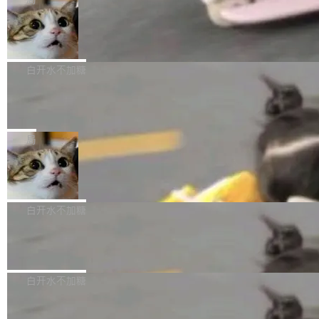
l 迁移或唤醒时，新宿主从 S3 恢复 SQLite 数据
te 17 Pro、OPPO K15，要么是vivo X300 E这
本控制系统。目前处于 Early Access 阶段。 De
库继续执行。存储库是持久化的唯一真相...
样的次旗舰。 Galaxy Z Fold8 Ultra / Z Fold8 /
SpaceXAI 单季资本开支达 183 亿美元
ltaDB 的核心思路直接写在 landing page 最显
Z Flip8三款折叠屏新机均在7月22日发布，且全
眼的位置：「Software is made between com
根据风险投资人Tomer Tunguz 博客（VC 分
部搭载骁龙8 Elite Gen5 for Galaxy，它们本该
mits」——软件是在 commit 之间写出来的。git
析）披露的最新分析与第二季度业绩报告，Spac
白开水不加糖
是7月性...
只记录了你提交的最终状态，但真正的工作过程
eXAI在上个季度的总资本支出飙升至183.7亿美
——打字、删改、试错、agent 对话——都在 co
Meta 发布终端编程 Agent“Muse Cod
元。其中，绝大部分资金被直接用于 AI 领域，
e” 和 Muse Spark 1.2 模型
mmit 之间的空隙里丢失了。 DeltaDB 要做的就
金额高达158.3亿美元，这一单项投入已经逼近
Meta 今天发布了两款 AI 产品：Muse Code，
是把这段空隙补上。 回退到任何一次编辑：Delt
微软同期总资本开支的四成。 与亚马逊、Alpha
一个在终端里运行的编程 agent；Muse Spark
局
aDB 捕获 commit 之间的每一次操作，...
bet、微软以及 Meta 等传统科技巨头相比，Spa
1.2，驱动这个 agent 的新模型。一句话概括：
ceXAI的资金消耗速度尤为引人瞩目。然而，支
美团开源 LoHoSearch，用知识图谱校
你可以用 curl -fsSL https://dev.meta.ai/install.
准 AI 能力认知
撑庞大支出的资金来源却呈现出截然不同的面
sh | bash 安装一个能在大项目里自动规划、写
机器出题的前提，是让机器拥有全局视野。整个
貌。数据显示，微软和 Meta 主要依托充沛的经
代码、验证结果的 AI 终端工具。 据介绍，Muse
构建流程可以分为四个环节：建图 → 控制难度
白开水不加糖
营现金流来覆盖资本开支，其资本支出覆盖率分
Code 是 Meta 的编程 agent 产品。它和市场上
→ 质量把关 → 数据概览。
别达到155% 和106%;而SpaceXAI的经营现金
已有的终端编程 agent 在设计理念上有几个明显
腾讯开源 UCL-MPComm 通信库
流仅能覆盖资本开支的12...
的差异点。 异步后台 agent：Muse Code 有一
腾讯网平团队宣布开源了 UCL-MPComm 通信
个主 agent 循环，外加一组后台 agent。这些后
库，并将作为transport接入Mooncake TENT。
白开水不加糖
台 agent...
该通信库针对AI Memory池化场景的数据传输需
CoStrict入选工信部2025人工智能应用
求进行了深度优化，能够实现数据中心内大规模