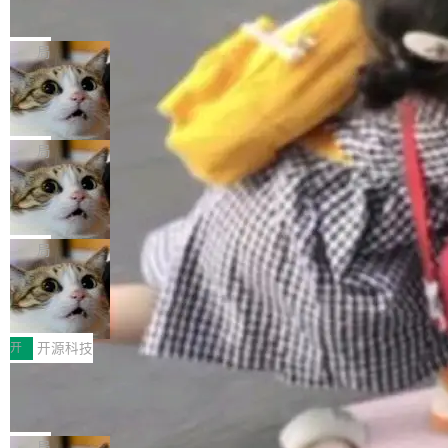
的帖子在 Reddit 火了
式”为主题，直面AI从实验室走向规模化产业落地
有一种东西，一旦用过就回不去了。Alex Fedos
的核心质量命题。会上，《2026智能研发生产力
eev 管它叫"软件设计的基石"。 他说的东西不新
局
工具选型手册》发布，Testin云测的Testin XAge
鲜——代数数据类型（ADT），尤其是和类型
nt智能测试系统入选AI测试领域代表产品。对CI
Cloudflare 开源内部企业 AI 平台 Clou
（sum type）。但他说清楚了一件事：这不是类
dflare OS
O而言，这提示了一个转变：AI测试正在从效率
型系统的学术体操，是日常编码的思维方式。 文
Cloudflare 发布了一个开源项目 Cloudflare O
工具升级为企业的质量基础设施。 CIO面对的新
章从一个简单的例子切入。一个网站的深色主题
S。如果你只看官方博客，你会觉得这是又一
局
现实 过去两年，CIO们的焦虑清单上多了两项：
设置，如果用布尔值 + 可空字段来表示——bool
个"AI 知识库 + 聊天机器人"——每个大厂都在
一是如何让大模型和智能体应用安全地从PoC走
ean 表示是否可切换，nullable 的默认模式、浅
Deno 团队开源 Celld，可自托管的分
做，没什么新鲜的。 但 Kenton Varda 在 Twitte
向生产，二是如何让测试团队跟得上AI应用...
布式 Durable Objects
色方案、深色方案——会产生大量无意义的组
r 上把事情说清楚了： 今天我们发布了 Cloudfla
Ryan Dahl 领导的 Deno 团队推出了最新开源项
合。方案缺了、配置冲突了、全 null 了。要知道
re OS，一个带连接器的聊天机器人，跟其他所
目 Celld，一个能在自己机器上运行 Cloudflare
局
哪些组合有效，作者说，你得靠"文档、校验、或
有科技公司做的一样。只不过，实际上它不一
Workers 和 Durable Objects 的守护进程。 设
者部落知识"。 换个写法。Rust 的 enum，两个
鲁大师7月新机性能/流畅/AI榜：vivo夺
样。这是 Sandstorm.io 的重制版，我十年前的
计思路很直接：每个对象是一个独立的 SQLite
变体：Switchable...
性能、流畅双第一，三星Galaxy Z系列
那个创业公司。不同的是，这次它构建在 Cloudf
数据库，按名称寻址，复制到你自己的 S3 兼容
2026年7月的手机市场，由于存储等硬件成本暴
新折叠缺席
lare Workers 上——我花了九年时间搭建的平台
存储库里。节点之间只通过这个存储库协调——
增，手机厂商的日子也不好过啊，新机速度明显
开
开源科技
——并且深度集成了 AI。这基本上是我十年秘密
没有控制平面，没有共识协议。每个对象自带一
放缓，因此硝烟味淡了许多。新机参数规格除开
计划的顶峰。 十年前，Ken...
Zed 推出 DeltaDB，一个记录 commit
个小型数据库，应用天然按分片构建，单个数据
高价的三星折叠（三星Galaxy Z Fold8 Ultra / Z
之间所有操作的版本控制系统
库的竞争和爆炸半径问题在设计层面就被消除
Fold8 / Z Flip8）外，其余要么是中低端机器，
Zed 编辑器团队发布了新项目——DeltaDB，一
了。 闲置的 cell 会休眠到几乎不占资源。当 cel
例如iQOO Z11i、REDMI Note 17、REDMI No
个在 git commit 之间记录每一次编辑操作的版
局