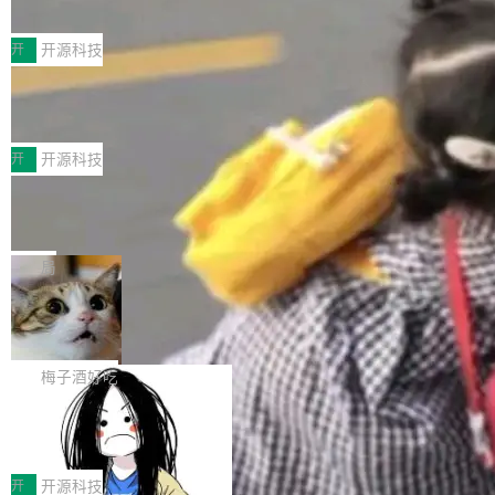
典型案例
计算节点间多种内存类型的高性能通信。 UCL-
近日，工信部科技司公示《2025人工智能应用典
MPComm将作为一种传输引擎接入Mooncake T
型案例入选名单》，深信服“面向企业研发场景的
开
开源科技
ENT，实现零拷贝传输性能提升30%、非零拷贝
开源 AI 编程平台 CoStrict 应用”凭借卓越的技术
传输性能最高提升5倍。UCL-MPComm底层基
深信服AI算力网关入选工信部人工智能
创新与落地成效成功入选。 全链路私有化部署，
应用典型案例！
于自研UCL-Engine通信引擎，后续腾讯网平将
助力企业AI研发安全落地 当前，越来越多企业已
前不久，工业和信息化部正式发布《2025年人工
持续开源更多基于UCL-Engine的高性能通信组
经开始引入 AI Coding 工具，通过调用公有云模
智能应用典型案例名单》，集中展示人工智能在
开
开源科技
件。 腾讯网平团队在UCL-MPComm中实现了一
型或企业内部部署模型提升研发效率。但随着 AI
各领域的应用成果，覆盖技术底座、行业赋能、
个独立于业务线程的全局通信引擎（Engine），
Jeff Dean 离开 Google：一个时代的结
Coding 从个人辅助工具逐步走向团队级、组织
产品应用、支撑保障、专题等五大方向。深信服
并实...
束，一个实验室的开始
级应用，企业在规模化落地过程中，对安全性、
AI算力网关（AI创新平台）成功入选！ 随着各行
Google 员工编号 20。MapReduce 作者之一。
可控性和代码质量提出了更高要求。 首先是数据
各业的Agent走向规模化建设，算力构成形态逐
Bigtable 作者之一。TensorFlow 的作者之一。
局
安全与合规要求。对于大多数普通研发场景，公
渐丰富，用户关注的重点也在发生变化：不只是
Gemini 的架构师。Google 首席科学家。 Jeff D
有云模型能够满足快速试用和效率提升的需求。
🔥 SolonCode v2026.8.4 发布：界面
让AI用起来，还要进一步看清混合算力时代下，
ean 在 Google 工作了 27 年后，宣布离职。 他
但对于金融、能源、医疗等对数据安全要求较...
字体可调、22 种语言、记忆搜索增强
Token花在哪里、算力是否被充分利用，以及持
不是一个人走。一同离开的还有 Sanjay Ghema
打开终端就能上岗的全中文编码智能体，这一轮
续增长的AI成本该如何优化。 深信服AI算力网关
wat（Google 员工编号 23，Jeff Dean 二十多
把「看得清、用母语、记得住」三件事一次补
梅子酒好吃
正是围绕这些实际问题，从Token治理和成本治
年的编程搭档，MapReduce 和 Bigtable 的共同
齐。 SolonCode 是什么 SolonCode 是杭州无
理两个方面，让用户的每一份算力都看得清、管
作者）、Quoc Le（Google 大脑核心成员，Se
让“代码语义理解”深度释放AI Coding
耳科技研发的企业级终端编码智能体——一位全
得住、用得稳、省得下、更安全！ 一、从现在开
价值潜能：华为云码道（CodeArts）
q2Seq 和 DocAI 的共同发明人）以及 Oriol Vin
中文驱动的数字员工，自主理解需求、规划步
一、代码仓深度理解技术的作用与价值 在软件工
始，Token使用一目...
代码仓技术解析
yals（Gemini 联合负责人，AlphaSta...
骤、编写代码。不挑模型、不挑平台，curl 一行
程实践中，代码仓是企业核心知识资产的主要载
开
开源科技