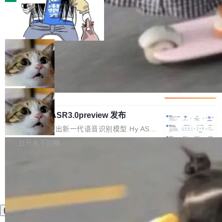
装完即用。 开源地址：Gitee · GitCode · GitHu
体。企业级代码仓库通常包含数十万乃至数百万
b 安装 支持 Java 8+（8~26）、macOS / Linu
一条“删库”命令跑 17 小时，算法工程
个文件，其规模远超单次模型调用可承载的上下
师删光 89TB 数据只为干私活
x / Windows / Harmony PC。 # macOS / Linu
文窗口。随着项目规模的持续扩张与代码历史的
最高人民检察院8月4日公布了一起案件：北京一
x / Harmony PC curl -fsSL https://solon.noea
不断累积，代码仓中的模块关系、接口契约、业
名90后算法工程师王某，为了给自己接的私活腾
局
r.org/solon...
务逻辑等关键信息往往分散于数十乃至数百个文
服务器空间，删光了公司AI游戏部门的全部核心
件之中，形成高度复杂的知识关联网络。传统的
Cloudflare 分享推理优化实践：KV ca
数据。 王某2024年1月入职东城区某科技公司AI
che 量化 + 权重压缩，吞吐量提升 4
代码检索手段（如关键词匹配、目录遍历）仅能
短剧部门，有互联网大厂背景。在公司内部架构
Kimi 和 GLM 是当前最强的大模型系列之一，但
1%，成本降 30%
在语法层面完成文本定位，难以触及代码的语义
调整期间，部门三次通知全员将数据从A集群迁
它们有一个共同的问题：太吃显存了。月之暗面
局
内涵与结构关联，导致开发者使用代码智能体在
移到B集群，王某都回复了"收到"。 他没有迁移
的 Kimi K 系列和智谱的 GLM 都是长上下文、M
理解大规模代码仓时面临显著"代码仓理解"瓶
数据。2024年9月3日下午4点，他使用此前登录
腾讯混元 Hy ASR3.0preview 发布
oE 架构的大模型，好用到让人上瘾，但 GPU 显
颈。 代码仓深度理解服务（以下简称" CodeBas
的账号密码进入A集群，输入了一条被程序员圈
存永远不够用。 Cloudflare 的 Workers AI 团队
腾讯混元正式推出新一代语音识别模型 Hy ASR
e深度理解服务"）是华为云码道（CodeA...
称为"删库跑路"的命令——最高管理员权限、无
一直在跑这些模型的推理。他们在官方博客上发
3.0preview。基于最新一代大语言模型 Hy3 的
白开水不加糖
需确认、强制递归删除。17个小时后，运维人员
了一篇技术文章，详细拆解了三种让大模型在 G
语言理解能力，以及融合了高精度语音识别与深
发现异常并中止进程时，89TB数据已经没了。
PU 上跑得更省、更快的技术手段——KV cache
度语义理解能力，实现了语音识别能力的全面升
删掉的是AI游戏部门的全部开发文件，包括公司
量化、模型权重压缩、以及共享 KV cache 的完
级。 根据介绍，Hy ASR3.0preview 目标在于：
自研的多个文生3D和...
整性保护。效果是：吞吐量提升 41%，每 token
让语音识别不再只是听清，而是真正听懂。通过
成本降低 30%，精度不变。 FP8 省的不仅是显
先理解你的语境和意图，再把准确的文字直接给
存 KV cache 是推理时最吃显...
到你。从“逐字转写、单点优化”演进为“理解语