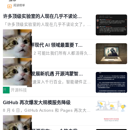
阅读榜单
许多顶级实验室的人现在几乎不读论文
了
「许多顶级实验室的人现在几乎不读论文了，而
且他们认为 ICLR/ICML/NeurIPS 充斥着大量过
局
度宣传和欺诈。」 OpenAI 研究员 Keller Jorda
xAI 前工程师评现代 AI 领域最重要 Top
n 这条推文引发了广泛讨论。他不是在说风凉
3 开源项目
话，他是说出了一个圈内人尽皆知但很少公开捅
Flash Attention 2 可能比我们所有人都活得久。
破的事实。 Jordan 随后补充了一句软化声明：
这句话不是来自某个技术博客，而是出自 Hieu
局
「我不认为这些会议上大部分论文都在过度宣传
Pham 的一条推文。Hieu Pham 是谁？他是 xAI
或造假。问题是，作为读者，如果你筛选出那些
共商智能硬件发展新机遇 开源鸿蒙智能
的早期工程师之一，在 Grok 训练基础设施团队
硬件开发者日杭州站即将举行
看起来最令人兴奋的论文，那它们大部分都是过
工作过。近日他在 X 上发了一条帖子，列出了他
随着万物智联加速深入千行百业，智能硬件正从
度宣传的。」 这才是真正的痛点。不是所有论文
认为现代 AI 领域最重要的三个开源项目。 第一
单点设备迈向智能化、网联化、协同化发展。作
开
开源科技
都有问题，是最吸引眼球的那批论文最有问题。
个名字毫无悬念：Flash Attention 2。 Hieu 的
为面向全场景、跨终端的分布式操作系统，开源
他引用的帖子来自 Mathew Shen，一位 ICLR 2
理由很具体。FA 系列不需要解释，但 FA2 是他
GitHub 再次爆发大规模服务降级
鸿蒙通过统一技术底座和分布式能力，为不同类
026 的读者：「看了篇 ...
认为最重要的一个——复杂度恰到好处，刚好能
型智能设备的开发、连接与互联提供关键支撑，
8 月 6 日，GitHub Actions 和 Pages 再次大规
驱动你去学 CuTe，但还没被那些"邪恶的" Hopp
也为产业链企业探索产品创新与商业增长打开新
模服务降级，Actions 完全不可用超过 5 小时，
局
er++ 优化所淹没，足够容易修改和适配。 更关
的空间。 8月14日，开源鸿蒙智能硬件开发者日
webhook 停发，连自托管 runner 也因调度层故
键的是 FA2 的持久性...