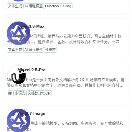
高并发、轻量化任务，适合日常对话、内容创作、基础 RAG、批量
文本生成
AI 编程模型
Function Calling
文案处理等普惠刚需场景。
Qwen3.8-Max
2.4万亿参数MoE旗舰，编程与办公能力全面跃升，可自主编程十数
天交付完整项目。胜任法律、金融、设计等数百种专业任务，一次对
话端到端交付生产级成果。原生视觉理解贯穿规划、执行与验证全流
文本生成
AI 编程模型
多模态
程，支持超长文档与长视频的深度语义解析。长程任务中自主规划与
闭环迭代，持续进化。
MinerU2.5-Pro
MinerU2.5-Pro是一款面向复杂文档解析与 OCR 场景的专业模型，能
够从图片和文档中识别文字、理解页面布局，并将非结构化内容转换
为便于存储、检索和二次处理的结构化结果。
8K
多语言
文档处理/OCR
Wan2.7-Image
万相 2.7 图像生成与编辑模型，支持组图、多图参考、交互式编辑和
最高 2K 输出。