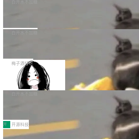
一个回归问题，该问题导致拉取镜像时会拒绝包
e 孵化器项目管理委员会（IPMC）投票中获得
白开水不加糖
pSeek作为与宇树科技具备战略合作关系的企
含绝对 hardlink 目标的镜像（此类镜像由某些镜
全票通过，随后获 Apache 软件基金会董事会批
业，获配股份数量占本次发行数量的2.31%。 除
马斯克 AI 百科项目 Grokipedia 被曝数
像构建工具生成）。moby/moby#53305 修复了
准。今天，Apache 软件基金会正式宣布 Apach
DeepSeek外，腾讯旗下上海启善投资有限公司
月未更新
Docker Engine 29.7.0 中引入的一个回归问
e Fluss 孵化毕业，成为 Apache 顶级项目（TL
埃隆·马斯克推出的AI百科项目 Grokipedia 被曝
获配9...
题，该问题可能导致在旧版 Linux 内核...
P）！这一里程碑不仅标志着 Fluss 迈入新的发
长期停止内容更新，未能实现其作为“AI版维基百
白开水不加糖
展阶段，也将进一步推动流式存储、实时湖仓与
科”替代品的目标。 据 Lawfare 最新调查，自今
AI 数据基础加速融合，为实时数据基础设施的发
Solon I18n：三种解析器，零样板代码
年4月以来，Grokipedia 页面更新功能基本停
展开启新的篇章。
滞，过去三个月内没有任何条目完成更新，用户
如果你在 Spring Boot 里做过国际化，流程大概
提交的编辑请求也长期处于待处理状态。 Groki
是这样的：配 MessageSource 的 Bean、写 R
梅子酒好吃
pedia 于去年底上线，定位为由人工智能生成内
eloadableResourceBundleMessageSource、
容的百科平台，被马斯克视为传统众包百科网站
Apache Doris 4.1 全面增强 Iceberg：
声明 LocaleResolver、注册 LocaleChangeInt
支持 UPDATE、MERGE INTO 与 Iceb
维基百科的替代方案。Lawfare 调查发现，无论
erceptor…五六步之后才能看到第一行翻译文
Apache Doris 4.1 要补齐的，正是缺失的那一
erg V3
热门页面还是低关注度页面，均未出现近期更
本。 Solon 换了个方式。整个 i18n 模块围绕三
半。在已有查询能力的基础上，Doris 进一步支
白开水不加糖
新，相关问题并非局限于特定领域，而是在不同
个解析器、一个注解、一个工具类展开——没有
持了 UPDATE、DELETE、MERGE INTO 等数
主题和访问量页面中普遍存在。 调查人员最初认
XML、没有拦截器注册、没有样板配置。 资源
Testin XAgent：CIO智能测试落地指南
据修改操作、完整的表结构管理与分区演进，以
为，Grokipedia可能只是限...
文件的约定 把文件放到 resources/i18n/ 下： r
及 rewrite_data_files、expire_snapshots 等日
7月30日，TiD2026质量竞争力大会在北京中关
esources/i18n/messages.properties ...
常维护操作，并完整支持 Iceberg V3 格式。
村国家自主创新示范区会议中心开幕。本届大会
开
开源科技
由中关村智联软件服务业质量创新联盟主办，以
让非法状态不可表示：一篇关于 ADT
“智构可信·质创未来——AI原生时代的质量新范