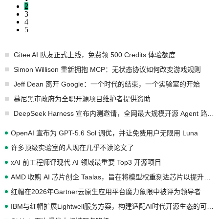
2
3
4
5
Gitee AI 队友正式上线，免费领 500 Credits 体验额度
Simon Willison 重新拥抱 MCP：无状态协议如何改变游戏规则
Jeff Dean 离开 Google：一个时代的结束，一个实验室的开始
慕尼黑市政府为全职开源项目维护者提供资助
DeepSeek Harness 宣布内测邀请，全网最大规模开源 Agent 路演现场诞生
OpenAI 宣布为 GPT-5.6 Sol 调优，并让免费用户无限用 Luna
许多顶级实验室的人现在几乎不读论文了
xAI 前工程师评现代 AI 领域最重要 Top3 开源项目
AMD 收购 AI 芯片创企 Taalas，旨在将模型权重刻进芯片以提升推理性能
红帽在2026年Gartner云原生应用平台魔力象限中被评为领导者
IBM与红帽扩展Lightwell服务方案，构建适配AI时代开源生态的可信基础设施