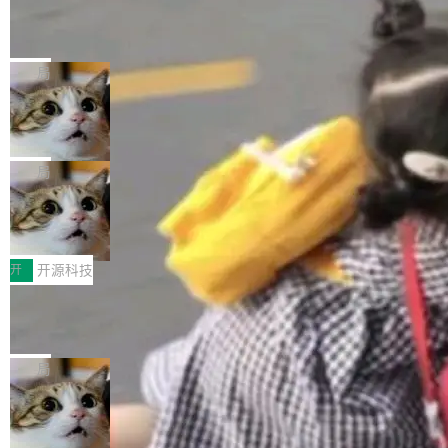
Cloudflare Computer 开源：你的 Age
编写的流式 XML 解析器，MIT 许可证。和 libx
户查找历史记录和切换到已打开的标签页。（<a
nt 需要一台电脑，而不是一个容器
ml2 一样，它是世界上使用最广泛的 XML 解析
href="https://bugzilla.mozilla.org/show_bug.c
Cloudflare 开源了名为 @cloudflare/computer
库之一。你的操作系统、浏览器、无数的基础设
gi?id=2019042">Bug&nbsp;2019042</a>）</l
的 npm 包。项目的核心论点是：容器不适合 Ag
局
施软件，很可能都在用它。而过去十年，维护它
i> <li>现在，助手可以直接使用 Exa 的网络搜索
ent 计算。真正适合的，是 Isolate。 Cloudflare
的人一直在用业余...
结果回答问题，而无需将问题转交给搜索引擎。
OpenAI 公开邮件和聊天记录回应苹果
工程师在这件事上没什么可谦虚的——他们用 W
诉讼，称“Apple is getting this wron
（<a href="https://bugzilla.mozilla.org/show_
orkers 跑了十年 Isolate。用 CEO Matthew Pri
上个月，苹果一纸诉状把 OpenAI 告上法庭，指
g”
bug.cgi?id=204...
nce 的话说：「我们一生都在用 Isolate 运行代
控其挖角苹果前员工并窃取商业秘密。苹果的诉
局
码，而 AI Agent 不需要容器，它们需要的是 Iso
状把 OpenAI 描述成一个系统性地从前东家挖
late。」 容器为什么不合适 容器的问题在于启动
HUAWEI MatePad Edge上架WorkBu
人、套取机密信息的对手。 OpenAI 没发律师
ddy鸿蒙PC版，说话就能干活的AI办公
和销毁都太重了。一个 Agent 要执行的任务可能
函，也没选择庭外沉默。它在官网贴了一篇博
全能AI工作台WorkBuddy鸿蒙PC版上架HUAWE
搭子
只需要几毫秒的 CPU 时间，但容器从冷启动到
文，标题只有六个字：Apple is getting this wro
I MatePad Edge应用市场，直接下载即可使
开
开源科技
就绪要花数秒。如果未来有十...
ng。 然后，它把邮件往来和 iMessage 聊天记
用，与鸿蒙电脑上的体验一致。值得一提的是，
录全贴了出来。 他发错人了 苹果外部律师 Gabr
FFmpeg 9.0 发布：代号“Lei”，以此纪
这是目前市面上唯一支持平板接入WorkBuddy P
念中国开发者雷霄骅
iel Gross 来自 Weil 律所，2 月 23 日下午 5:53
C版的产品，搭载“人机双写”重磅功能——你写
全球知名开源多媒体框架 FFmpeg 今天正式发
给 OpenAI 总法律顾问 Che Chang 发了封邮
你的，AI写AI的，同屏协作互不干扰。一句话让
布了 9.0 版本。这个版本除了带来新一代音视频
局
件，附了一封长信，要求 OpenAI 配合调查前苹
AI帮你干活，现在开启全新体验！ 温馨提示：
处理能力和硬件加速支持之外，还有一个特殊之
果员工带走机密信...
体验WorkBuddy鸿蒙PC版前，请将 HUAWEI M
亚马逊成本失控：AI 写代码烧掉 1215
处：FFmpeg 9.0 的代号是“Lei”。 这个名字，
万元，超预算 860%
atePad Edge 升级至 HarmonyOS 6.1.0.135S
来自中国开发者雷霄骅（Lei Xiaohua）。 对于
外媒近日曝光了亚马逊的多份内部报告显示，AI