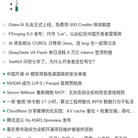
2
3
Gitee AI 队友正式上线，免费领 500 Credits 体验额度
FFmpeg 9.0 发布：代号 “Lei”，以此纪念中国开发者雷霄骅
AI 将系统从 COBOL 迁移到 Java，连 bug 也一起带过去
DeepSeek V4 Flash 单日消耗 8 万亿 tokens 登顶热搜
SwiftUI 问世七年了，为什么开发者还在骂它？
中国开源 AI 模型将豁免美国政府安全审查
NVIDIA 成为 LVFS / Fwupd 首席赞助商
Simon Willison 重新拥抱 MCP：无状态协议如何改变游戏规则
一条“删库”命令跑 17 小时，算法工程师删光 89TB 数据只为干私活
Cloudflare 分享推理优化实践：KV cache 量化 + 权重压缩，吞吐量提升 41%，成本降 30%
腾讯混元 Hy ASR3.0preview 发布
慕尼黑市政府为全职开源项目维护者提供资助