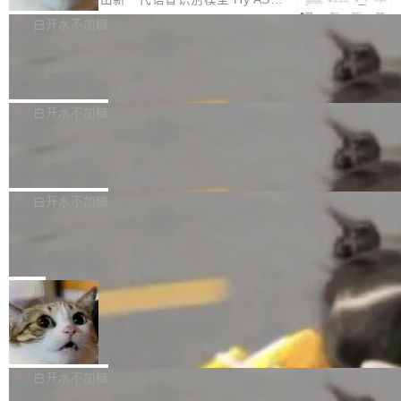
e深度理解服务"）是华为云码道（CodeA...
称为"删库跑路"的命令——最高管理员权限、无
一直在跑这些模型的推理。他们在官方博客上发
3.0preview。基于最新一代大语言模型 Hy3 的
白开水不加糖
需确认、强制递归删除。17个小时后，运维人员
了一篇技术文章，详细拆解了三种让大模型在 G
语言理解能力，以及融合了高精度语音识别与深
发现异常并中止进程时，89TB数据已经没了。
PU 上跑得更省、更快的技术手段——KV cache
Pale Moon 34.3.2 发布，苍月浏览器
度语义理解能力，实现了语音识别能力的全面升
删掉的是AI游戏部门的全部开发文件，包括公司
量化、模型权重压缩、以及共享 KV cache 的完
级。 根据介绍，Hy ASR3.0preview 目标在于：
Pale Moon 34.3.2 现已发布，这是一个安全更
自研的多个文生3D和...
整性保护。效果是：吞吐量提升 41%，每 token
让语音识别不再只是听清，而是真正听懂。通过
新和少量网页兼容性修复版本。 Changes/fixe
白开水不加糖
成本降低 30%，精度不变。 FP8 省的不仅是显
先理解你的语境和意图，再把准确的文字直接给
s： 实现了URL.Parse()便捷功能 对浏览器内部
存 KV cache 是推理时最吃显...
到你。从“逐字转写、单点优化”演进为“理解语
PostgreSQL 18/19 新特性深度解读
函数添加了多项边界检查，以避免潜在的越界访
境、兼容场景、一键直出”。 Hy ASR 3.0 previe
问、下溢和溢出。（DiD） 修复了加载和解析内
演讲者分享了一个有趣的实践：面对 PG 18 已
w 不要求标准普通话，方言识别覆盖粤语、吴语
容提供的字体时出现的几个问题 为避免音频加
发布的 Release Notes，他利用 AI 工具（如 Co
白开水不加糖
等 10 大方言片区和 20 余个二级小片区。在开
载、处理和播放过程中可能出现的一系列错误，
pilot）对数千条 commit 日志进行自动分析，先
源评测集中，Hy ASR 3.0 preview 在多语种的
对音频采样频率设定了下限 采样率低于 8kHz
慕尼黑市政府为全职开源项目维护者提
让模型总结出三十余条潜在特性，再逐条要求生
WER（...
供资助
（通常被认为是 "telephone"/"walkie-talkie" 音
成详细解释和代码校验，最终筛选出对用户体感
"在过去大约 10 年的大部分时间里，libexpat 的
质的最低采样率）的音频格式将被拒绝 修复了 C
最强的若干项。对于尚未正式发版的 PG 19，则
维护工作一直与我的日常工作、家务、社交生活
局
SS 圆角虚线样式中可能存在的问题 如果表单中
通过拉取过去一年内（从 PG 18 Beta1 时间点
和休闲娱乐竞争时间。" 这是 libexpat 维护者 S
的图像元素不在同一个子树中，则它们将不再关
Firefox 153.0.3 发布
至今）的所有 commit，同样交由 AI 分析提炼。
ebastian Pipping 写在博客里的话。8 月 4 日，
联 加...
经过人工复核，准确度令人满意。这一方法也为
他宣布了一个新消息：从 2026 年 8 月 1 日起，
Firefox 153.0.3 现已发布，具体更新内容如
社区爱好者提供了高效跟踪新版本的思路。
他可以全职维护 libexpat 了，最长 6 个月。发
下： New Smart Window 包含多项增强功能：
白开水不加糖
工资的是慕尼黑市政府。 libexpat 是一个 C99
<ul> <li>现在建议列表会显示更多结果，方便用