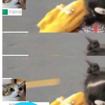
算互联网
面提升。它不仅能应对更具挑战性的问题，还能
频生成模型还在追 Runway 和 Pika 的参数，今
近日，DeepSeek-V4-Flash 正式版 API 开启公
更可靠地端到端完成复杂任务，输出值得信赖的
天 MiniMax H3 从架构到许可都摆上台面了。一
开测试。国家超算互联网正式上线 DeepSeek-V
开
开源科技
成果。 全球开发者都可通过千问 AI 平台获得 Q
个模型，三个模块，两个开源。 H3 由三个模块
4-Flash 正式版（DeepSeek-V4-Flash-0731）
wen3.8 的 API 服务：国内每百万 Tok...
组成：H3-Context-IR 负责多模态指令理解和编
Docker 29.7.1 发布
模型 API 调用服务和模型文件。 DeepSeek-V4-
排（闭源，提供 API）；H3-Base 是核心生成模
Flash-0731 经过大量后训练工作，智能体能力
Docker 29.7.1 现已发布，具体更新内容如下：
型，33B 参数，负责 768p 音视频生成（开
大幅增强，指令遵循能力大幅增强。在多项基准
Bug fixes and enhancements 修复了一个回归
白开水不加糖
源）；H3-Regenerate-2K 负责 in-context 重新
测试中，DeepSeek-V4-Flash 正式版性能可与
问题，该问题导致无法拉取图层中包含缺少明确
生成 2K ...
当前最强的闭源模型相媲美。 超算互联网现面向
Ant Design 6.5.3 发布，企业级 UI 设
父目录条目的目录的图像。moby/moby#53260
计语言和 React 实现
企业和开发者提供 DeepSeek-V4-Flash-0731
修复了一个回归问题，即CopyToContainer会拒
Ant Design 是阿里巴巴开源的一套企业级 UI 设
模型 API 调用服务，用户无需繁琐环境配置，一
绝遍历绝对符号链接的容器路径，例如/var/run -
计语言和 React 组件库。Ant Design 6.5.3 现
白开水不加糖
键接入即可快速调用，为各行业用户提供高性
> /run。moby/moby#53261 如需查看此版本中
已发布，主要更新内容如下： Input 修复 Input.
能、安...
的所有拉取请求和更改，可参阅： docker/cli, 2
DeepSeek V4 Flash 跑分全解析，13
OTP 使用字符串 mask 时仍采用 type="text" 的
个最强模型里它最便宜
9.7.1 milestone moby/moby, 29.7.1 milestone
问题，并保留显式 type 配置。#58835 修复 Inp
比它聪明的没它便宜，比它便宜的——哦，没有
更新说明：https://github.com/moby/...
ut.OTP 的 mask 为 true 时仍显示原始值的问
比它便宜的。 Artificial Analysis 更新了 DeepS
局
题。#58805 修复 Input.TextArea 调整大小手柄
eek V4 Flash 0731 的完整评测。一张 Intellige
在触摸设备上显示为小圆点的问题。#58812 Ty
禅道开源版 22.4 发布，内置 DevOps4.
nce Index vs Cost per Task 的散点图上，13
0 正式版，提供从代码提交到交付的全
pography 优化 Typography 省略提示在大列表
个模型排成一列，V4 Flash 贴着底部：$0.03
大家好， 禅道开源版22.4发布啦！本次发布我们
生命周期的管理能力
中的渲染性能。#58806 修复 Typography...
一次任务。 V4 Flash 的 Intelligence Index 得
带来了DevOps4.0系列的首个正式版本。 DevO
禅道项目管理软件