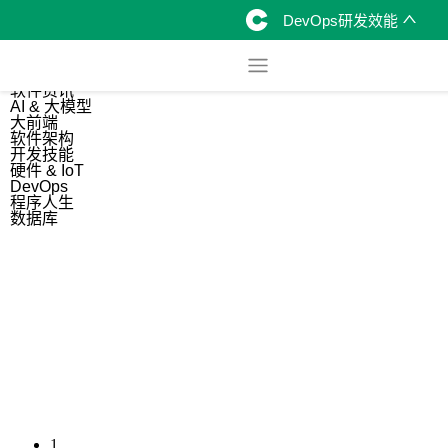
DevOps研发效能
综合
开源资讯
软件资讯
AI & 大模型
大前端
软件架构
开发技能
硬件 & IoT
DevOps
程序人生
数据库
1