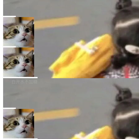
某个软件的源码，在本地构建。修改 agent ...
官方招聘信息中写过一条简洁有力的公式：Mod
Ubuntu 将核心系统包从 deb 转成了 s
单的模型规模升级，而是基于 SenseNova U1
nap
el + Harness = Agent。模型负责理解和推理，
的一次系统性迭代，不仅在同一架构中贯通视觉
Ubuntu 正在把又一个核心系统包从 deb 转为 s
Harness 负责把能力落到真实环境中——调用工
理解、推理、生成与编辑，还仅以 8B-MoT 的轻
nap。这次是 hwctl——一个用来检查 Ubuntu
局
具、读写文件、管理上下文、处理错误、完成闭
量大小，将能力推进到4K、更精细的真实质感、
硬件认证状态的命令行工具。 Canonical 工程师
环。崔添翼招人的标...
更复杂的视觉控制和可持续迭代编辑。 相比 U
Dario Amodei 担心新人来 Anthropic
Alan Griffiths 在邮件列表中说得很直白：「hwc
只为金钱，不为使命
1，U1.5-Lite-Preview 在以下方向上带来了显著
tl 是一个 Ubuntu 专有的包，它和它的依赖项都
顶级 AI 研究员在两家公司之间来回跳，中间只
提升： 原生支持4K图像生成； 更精细的局部纹
是 Ubuntu 专有的，不会用在其他发行版上。」
隔了几天。 Lilian Weng 上周刚宣布因健康原因
局
理、细节与真实世界质感； 更准确的中英文文字
所以 deb 版本的受众实际上为零。既然只有 Ub
离开 Thinking Machines Lab，说自己作为联合
生成与复杂版式组织； 更稳定的图...
untu 用户在用，那用 snap 打包就没什么可纠结
FFmpeg 9.0 发布
创始人的角色「太累了」。几天后，The Inform
的。 从 deb 到 snap 的迁移路径 hwctl 是 rust-
ation 就曝出她将重回 OpenAI，负责递归自我
FFmpeg 9.0 现已发布，包含多项改进。官方更
hwlib 硬件 API 库的一部分，命令行工具负责查
改进方向的研究。她是 Thinking Machines 过
新日志列出的 9.0 版本主要更新内容如下： 扩
白开水不加糖
询 Ubuntu 的硬件认证数据库。...
去一年内第四个离开的联合创始人。 这家由前
展 AMF 色彩转换器 (vf_vpp_amf) 的 HDR 功能
OpenAI CTO Mira Murati 创立的公司，连创始
DeepSeek V4 Flash 单日消耗 8 万亿 t
MP4 muxer 中支持 LCEVC 音轨复用 Playdate
okens 登顶热搜
团队都留不住。 但 Thinking Machines 不是唯
视频编码器和多路复用器 添加 v360_vulkan filt
8 万亿 tokens。一天。一家公司的消耗。 Open
一在人才争夺战中失血的公司。六月，Google
er HE-AAC 960 解码 (DAB+) transpose_cuda
Code 在 X 上发帖：「DeepSeek Flash did 8T
局
连失两员大将：Noam Shazeer 去了 Op...
filter 添加 AMF Frame Rate Converter (vf_frc
tokens on August 1st. 5T of free usage + 3T
_amf) filter SMPTE 2094-50 元数据支持和直
NetBSD 11.0 正式发布
on OpenCode Go.」79.8 万次浏览，连带着 #
通 ProRes RAW VideoToolbox 硬件加速器 AP
DeepSeek一天消耗了8万亿# 上了微博热搜——
NetBSD 11.0 现已正式发布，这是 NetBSD 操