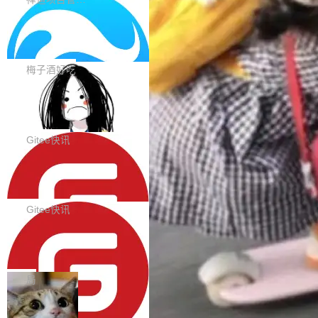
分 50，在 101 个模型中排第 3。排在它前面
ps4.0内置与禅道DevOps专业版同源的代码管理
的：Claude Opus 5（61 分）、Claude Fable
Solon 的 10 种 HTTP 服务器：改一行
核心，依托于全自研的GitFox代码托管引擎，我
依赖，换一个引擎
5（60 分）、GPT-5.6 Sol（59 分）、Kimi K3
们提供了从代码提交到交付的全生命周期的管理
用 Solon 做线上项目有一阵子了，有个点总让新
（57 分）、Grok 4...
能力。同时，我们 对禅道DevOps现有底层代码
接触的人觉得意外：服务器引擎是让你选的。 S
梅子酒好吃
进行了革命性的重构，为后续AI辅助编程、智能
olon 内核约 0.3MB，不内置固定的 HTTP 服务
代码评审及自动化运维的全面落地夯实了“一体
BootstrapBlazor v10.9.0 已经发布，B
器。HTTP 引擎是一个独立插件。你选一个，或
ootstrap 样式的 Blazor UI 组件库
化”的基座。 新版本将为用户带来更好的使用体
者选两个，不同环境之间切换，一行应用代码都
BootstrapBlazor v10.9.0 已经发布，Bootstrap
验和更高的工作效率，感谢大家一直以来的支持
不用改。 下面快速过一下 10 种 HTTP 服务器
样式的 Blazor UI 组件库 此版本更新内容包括：
Gitee快讯
和反馈，我们将继续努力提供更优秀的产品和服
选项，各自适合什么场景，以及怎么切换。 一行
Release 2026-07-31 V10.9.0 Fixes fix(MultiFi
务！ 新增功能点 DevOps： 采用自研代码托管
依赖替换 在 Solon 里换 HTTP 服务器就是改 po
SolonCode v2026.8.2 已经发布，终端
lter): 增加暗黑主题支持 by @ArgoZhang in htt
平台，支持一站式安装，提供从代码提交到交付
智能体
m.xml 里一个依赖，别的什么都不用动。 <depe
ps://github.com/dotnetcore/BootstrapBlazor/p
SolonCode v2026.8.2 已经发布，终端智能体
的...
ndency> <groupId>org.noear</groupId> <arti
ull/8239 fix(Camera): 增加 exact 显式设置设备
此版本更新内容包括： 优化 soloncode run 模
Gitee快讯
factId>solon-web</artifac...
id by @kkxkx in https://github.com/dotnetcor
式（参考 run-headless-mode.md） 添加 solon
e/BootstrapBlazor/pull/825...
OpenAI 宣布 GPT-5.6 Luna 价格下降
code web 国际化多语言支持 添加 soloncode w
80%
eb 消息列表消息导航支持 修复 soloncode web
OpenAI 宣布 GPT-5.6 Luna 价格下降 80%。输
文件详情初次显示时语法高亮失效的问题 修复 s
入从每百万 token 1 美元砍到 0.2 美元，输出从
局
oloncode web 审查详情文件名中文乱码的问题
6 美元砍到 1.2 美元。GPT-5.6 Terra 降 20%。
细节优化 详情查看：https://gitee.com/opensol
DeepSeek-V4-Flash 官方 API 现已正
旗舰 Sol 没降，但加了一个 Fast 模式——2.5