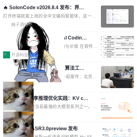
🔥 SolonCode v2026.8.4 发布：界面
字体可调、22 种语言、记忆搜索增强
打开终端就能上岗的全中文编码智能体，这一轮
把「看得清、用母语、记得住」三件事一次补
梅子酒好吃
齐。 SolonCode 是什么 SolonCode 是杭州无
让“代码语义理解”深度释放AI Coding
耳科技研发的企业级终端编码智能体——一位全
价值潜能：华为云码道（CodeArts）
中文驱动的数字员工，自主理解需求、规划步
一、代码仓深度理解技术的作用与价值 在软件工
代码仓技术解析
骤、编写代码。不挑模型、不挑平台，curl 一行
程实践中，代码仓是企业核心知识资产的主要载
开
开源科技
装完即用。 开源地址：Gitee · GitCode · GitHu
体。企业级代码仓库通常包含数十万乃至数百万
b 安装 支持 Java 8+（8~26）、macOS / Linu
一条“删库”命令跑 17 小时，算法工程
个文件，其规模远超单次模型调用可承载的上下
师删光 89TB 数据只为干私活
x / Windows / Harmony PC。 # macOS / Linu
文窗口。随着项目规模的持续扩张与代码历史的
最高人民检察院8月4日公布了一起案件：北京一
x / Harmony PC curl -fsSL https://solon.noea
不断累积，代码仓中的模块关系、接口契约、业
名90后算法工程师王某，为了给自己接的私活腾
局
r.org/solon...
务逻辑等关键信息往往分散于数十乃至数百个文
服务器空间，删光了公司AI游戏部门的全部核心
件之中，形成高度复杂的知识关联网络。传统的
Cloudflare 分享推理优化实践：KV ca
数据。 王某2024年1月入职东城区某科技公司AI
che 量化 + 权重压缩，吞吐量提升 4
代码检索手段（如关键词匹配、目录遍历）仅能
短剧部门，有互联网大厂背景。在公司内部架构
Kimi 和 GLM 是当前最强的大模型系列之一，但
1%，成本降 30%
在语法层面完成文本定位，难以触及代码的语义
调整期间，部门三次通知全员将数据从A集群迁
它们有一个共同的问题：太吃显存了。月之暗面
局
内涵与结构关联，导致开发者使用代码智能体在
移到B集群，王某都回复了"收到"。 他没有迁移
的 Kimi K 系列和智谱的 GLM 都是长上下文、M
理解大规模代码仓时面临显著"代码仓理解"瓶
数据。2024年9月3日下午4点，他使用此前登录
腾讯混元 Hy ASR3.0preview 发布
oE 架构的大模型，好用到让人上瘾，但 GPU 显
颈。 代码仓深度理解服务（以下简称" CodeBas
的账号密码进入A集群，输入了一条被程序员圈
存永远不够用。 Cloudflare 的 Workers AI 团队
腾讯混元正式推出新一代语音识别模型 Hy ASR