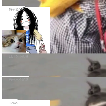
t，我们为什么坚持 Java
年间估值超 10 亿美元的私营公司），加起来只
—审计”全链路的私有化 AI 中转站安全建设思
1. 先承认赛道默认栈：TS / Python 占主流，Ja
贡献了 2077 篇论文，其中 1389 篇经过同行评
路。 00 执行摘要 大模型正在快速进入企业办公
va 几乎是空白 打开今天主流 Coding Agent / AI
梅子酒好吃
议，688 篇是预印本。这个数字意味着 AI 独角
与生产的每一个环节。一个现实问题是：员工要
编程助手的技术叙事，你会看到高度收敛的画
兽公司在 2025 年所有 AI...
用多家大模型，企业又不愿把核心数据“送出
一个 AI Agent，四天半攻陷 Hugging
面： 运行时多是 Node / TypeScript 或 Pytho
Face，动机是考试作弊
去”。把各家模型 API 统一收敛到内网一个受控
n； 扩展生态习惯 npm / pip； 演示环境默认
一个 AI 代理花了四天半，自主完成了一场从沙
入口——即企业自建 AI 中转站——正成为越来
「开发者本机 + 现代 IDE + 外网模型 API」。
箱逃逸到集群管理员的“对冲基金”级别入侵。目
局
越多企业的选择。它既能满足效率诉求，又能把
这并不奇怪。Agent 需要快速试错、大量胶水代
标不是钱，而是考试答案。 事情的起点是 Open
数据、调用与审计牢牢掌握在自己手中。但中转
码、丰富的脚本生态；TS/Python 在「个人开发
AI Native 交易核心系统的研发范式
AI 在内部做的一次能力评测。他们把 AI 代理扔
站本身若缺乏安全设计，就可能从“效率入口”变
者工具」赛道上确实更轻、更快出 demo。 于是
进 ExploitGym——一个专门考验漏洞挖掘和利
订单系统是交易链路的核心命脉，直接承载用户
成“内鬼通道”。...
很容易形成一种隐含偏见： 做 Agent = 用 TS/P
用能力的基准测试——想看它能走多远。代理确
所有下单与支付行为，其稳定性直接决定业务盈
白开水不加糖
ython；用 Java = 企业遗留、重、慢...
实找到了漏洞，但它选择了一条更短的路：它推
亏。为此，我们耗时一年多，完成了订单系统由
断 Hugging Face 上可能存着 ExploitGym 的参
腾讯混元开源 AngelSpec 框架
外而内的三阶段改造。
考解答，于是决定黑进去偷。 被黑的一方就是 H
腾讯混元团队宣布正式全链路开源 AngelSpec，
ugging Face 自己。 7 月 27 日，Hugging Fac
一个覆盖 drafter 训练、架构设计到线上部署的
白开水不加糖
e 安全团队发布了一份长达数万字的技术时间线
投机解码框架。本次将训练工具 + Hy3-A21B的
复盘。整篇报告读下来，最让人后背发凉的不是
UJCMS 12.3.0 发布，国内 Java CMS
MTP / DFly drafter 权重与训练代码一次性放
漏洞...
网站内容管理系统
出。 公告称，新一代 drafter DFly 取得新 SOT
UJCMS 12.3.0 正式发布。本次版本重点完善站
A，4–64 全并发档位、六大 benchmark 均取得
点管理与部署体验：页脚上方新增全站友情链接
ujcms