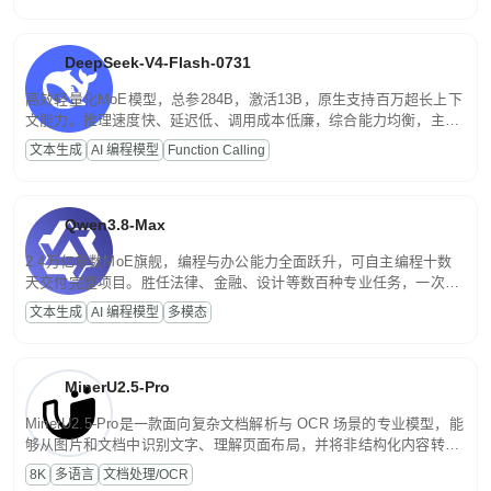
DeepSeek-V4-Flash-0731
高效轻量化MoE模型，总参284B，激活13B，原生支持百万超长上下
文能力。推理速度快、延迟低、调用成本低廉，综合能力均衡，主打
高并发、轻量化任务，适合日常对话、内容创作、基础 RAG、批量
文本生成
AI 编程模型
Function Calling
文案处理等普惠刚需场景。
Qwen3.8-Max
2.4万亿参数MoE旗舰，编程与办公能力全面跃升，可自主编程十数
天交付完整项目。胜任法律、金融、设计等数百种专业任务，一次对
话端到端交付生产级成果。原生视觉理解贯穿规划、执行与验证全流
文本生成
AI 编程模型
多模态
程，支持超长文档与长视频的深度语义解析。长程任务中自主规划与
闭环迭代，持续进化。
MinerU2.5-Pro
MinerU2.5-Pro是一款面向复杂文档解析与 OCR 场景的专业模型，能
够从图片和文档中识别文字、理解页面布局，并将非结构化内容转换
为便于存储、检索和二次处理的结构化结果。
8K
多语言
文档处理/OCR