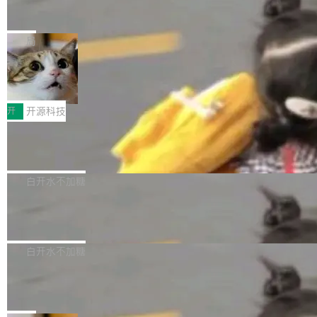
码、把关发版这两道关，还得靠人肉扛。 V5.0
竹知了：一个零依赖的单文件 HTML，
方式，以优化查询性能和吞吐量，减少集群中的
把儿时竹蝉玩具搬进浏览器
想让 AI 一起盯。
磁盘寻道和网络调用。 Dgraph v25.4.0 现已发
竹知了（zhuzhiliao）是那种小时候路边摊上几
布，具体更新内容包括： feat(zero)：Zero 现
块钱的玩意儿——一根小竹签，一个竹筒，一头
局
支持 --security superflag（token=...;whitelist
系着涂了松香的线。甩起来，竹膜震动，发出“哇
=...），与 Alpha 版本的格式一致，并据此对其
30倍效率升级：解锁医学影像数据要素
——哇”的蝉鸣声。实物越来越难找了，有开发者
价值化的真实路径
管理 HTTP 端点进行授权。 <blockquote> <p>
把它做成了 Web 玩具，放在 zhuzhiliao.imsai.c
完成一例腹部CT影像标注，张医生过去需要约1
<span><strong>警告：</strong>&nbsp;Zero
c 上，并在 GitHub 开源。 玩法很简单：按住屏
20个小时。他必须在数百张连续影像上，一笔一
开
开源科技
的 admin ...
幕画圈，或者直接甩手机。页面会实时显示转速
笔勾画边界，一层一层识别肌肉组织。如今，使
（圈/秒），声音来自真实竹知了录音的 1.72 秒
Apache Dubbo-go v3.3.2 正式发布
用东软飞标医学影像标注平台，同样的工作缩短
采样，无缝循环。音频解码失败时，还有一套合
至4小时，效率提升30倍。 这组数字背后，改变
这个版本面向生产环境，重心在内核稳定性。我
成兜底——锯齿波振荡器模拟脉冲，并联带通共
的不只是速度，而是把医学影像转化为AI能力的
们彻底收敛了旧配置体系，扩展了 Triple 协议与
白开水不加糖
振峰模拟竹膜和筒腔共鸣。 技术细节上，物理引
路径真正打通了。 大型医院积累的影像数据规模
泛化调用能力，加强了应用级元数据和服务治
擎是绳系质点模型：重力、弹性绳（只拉不
庞大，但不能直接用于训练模型。器官、病灶和
Calibre 9.12 发布，功能强大的开源电
理，同时集中修了并发安全、资源泄漏和热路径
推）、空气阻力，1/240 秒定步长积...
子书工具
组织边界，必须由专业医生逐层识别、标记和校
性能问题。
Calibre 开源项目是 Calibre 官方出的电子书管
正，才能成为机器能理解的高质量数据。医学影
理工具。它可以查看，转换，编辑和分类所有主
白开水不加糖
像AI落地最昂贵的环节，不是算法，是专业医生
流格式的电子书。Calibre 是个跨平台软件，可
的时间。 张医生是某三甲医院放射科副主任医
SwiftUI 问世七年了，为什么开发者还
以在 Linux、Windows 和 macOS 上运行。 Cal
师，牵头一项腹部肌肉影像课题。他需要在数百
在骂它？
ibre 9.12 现已正式发布，此次更新内容如下：
Yakov Manshin 发了一期长达 40 分钟的 YouT
张CT影像上完成像素级精细分割，让系统"...
新功能 macOS：在 Connect/Share 按钮中添加