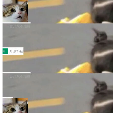
ube 视频，标题是"SwiftUI 七年后：一个平庸的
局
通过 AirDop 共享书籍的功能 Content server：
故事"。视频核心观点很简单：SwiftUI 发布七年
DBeaver 26.1.4 发布
支持可向服务器后端添加新端点的插件 Edit boo
了，仍然像一个永久公测版。 Manshin 从数据
k：Compress images：添加将 GIF 图像转换为
流、布局系统、API 稳定性、性能、跨平台五个
DBeaver 是一个免费开源的通用数据库工具，适
JPEG/WebP 的选项 ToC Editor：添加一个按
维度逐一批判了 SwiftUI。最让人印象深刻的一
用于开发人员和数据库管理员。DBeaver 26.1.4
白开水不加糖
钮，用于对目录中的条目进...
个论据是：苹果官方的 SwiftUI 教程项目 Land
现已发布，具体更新内容包括： AI 助手： <ul st
传音TEX AI语音算法团队斩获MLC-SL
marks，用最新 Xcode 在最新 macOS 上构建
yle="margin-left:0; margin-right:0"> <li><span
M 2026国际挑战赛Task 1亚军
运行，出来的效果是坏的——侧边栏按钮大小不
style="color:#000000">现在可以通过键盘访问
近日，在国际语音领域顶级会议INTERSPEECH
一，界面错位。他说这个问题"两年前就发现了，
AI 聊天功能（添加了一些快捷键）</span></li>
2026卫星活动——第二届多语种对话语音语言模
开
开源科技
至今没变"。 数据流方面，Manshin 指出 SwiftU
<li><span style="color:#000000">新增了始终
型挑战赛 （Multilingual Conversational Speec
I 的属性包装器演进史...
在新 SQL 控制台中打开 AI 生成的脚本的功能</
Qwen3.8-Max 发布，下周开源 Qwen3.
h Language Model Challenge，MLC-SLM）T
8-27B
span></li> <li><span style="color:#000000...
ask 1赛道中，传音TEX AI中心语音算法团队以
千问大模型宣布正式推出 Qwen 家族迄今最强大
自主研发的说话人归属多语种自动语音识别系统
的模型 Qwen3.8-Max，也是其首个 Max 规模
白开水不加糖
取得tcpMER 15.41%的成绩，在全球110支参赛
的开源权重模型。Qwen3.8-Max 的模型权重预
队伍中位列第二。此次突破展现了传音在多语种
MiniMax H3 开源：33B 全模态模型，
计将于开源，彼时也将同步开源 Qwen3.8-27B
一个视觉语言模型只够当它的编码器
语音识别、说话人日志、时间对齐与长音频工程
模型。 根据介绍，Qwen3.8-Max 基于 Qwen 3.
MiniMax 今天开源了 H3，一个 33B 参数的全模
化系统等关键方向的系统性技术实力。 本届赛事
5 的架构基础构建，参数规模扩展至 2.4 万亿，
态生成模型，能生成带原生立体声的 2K 视频。
局
聚焦多语言对话语音模型面临的关键技术挑战，
激活参数95B，支持100万上下文Tokens，在编
没有发布会，没有预告，直接扔了篇文章出来，
共吸引来自全球工业界与学术界的1...
程、办公、科研以及长周期任务等方面实现了全
DeepSeek-V4-Flash正式版API上线超
权重已经上传至 Hugging Face。 去年国内的视