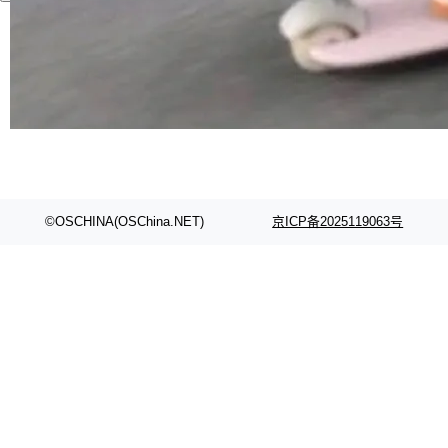
©OSCHINA(OSChina.NET)
京ICP备2025119063号