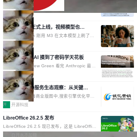
式上线公测
on/soloncode/releases/v2026.8.2
倍速度，2 倍价格，智商不变。 降价的理由不是
DeepSeek V4 Flash 正式版今天上线了。模型
市场竞争，不是清库存，是 Sol 自己把自己优化
结构和参数规模没变，还是 MoE 284B、激活 1
局
了。 这事分两步。第一步，OpenAI 把 GPT-5.6
3B、100 万 token 上下文——只重新做了后训
Sol 部署上线。第二步，让 Sol 通过 Codex 自
MiniMax H3 正式上线，视频模型也开
练。但改完之后，Agent 能力直接把自家 4 月发
始玩全模态了
己去优化自己的推理基础设施。Sol 学了 Triton
的 Pro Preview 给干了。 九项 Agent 基准测试
上个月 MiniMax 刚用 M3 在文本模型上刷了一
和 Gluon 两种 GPU 编程语言，重写了生产环境
全部反超。Terminal Bench 2.1 从 61.8 涨到 8
波存在感，今天 H3 来了——一款全模态生成模
局
的 GPU 内核，找出了哪...
2.7，DeepSWE 从 7.3 涨到 54.4，DSBench-F
型，而且承诺几天内开源权重。 先看能力边界。
ullStack 从 37.0 涨到 68.7。不说别的，一个 Fl
Anthropic 的 AI 摸到了密码学天花板
H3 接受文本、图像、视频、声音任意组合作为
ash 型号干翻了三个月前代表最高水平的 Pro 预
输入（它叫多模态上下文），输出带原生双声道
密码学家 Matthew Green 看完 Anthropic 最新
览版，这件事本身就够说明后训练的威力了。 跟
音频的视频，最高 15 秒 2K 分辨率。举个例
的密码分析成果后，写了篇博客。标题很克制：
局
它一起来的还有两...
子：扔进去一段参考视频（取它的希区柯克运
「一些想法」，但内容不克制。 先说 Anthropic
镜）、一张人物图片、一段歌声录音，用自然语
2026上海SEO服务生态观察：从关键词
做了什么。他们让未发布的 Claude Mythos 模
排名到AI答案占位的选型逻辑
言告诉模型你要什么——H3 自己搞定剩下的。
型去跑密码分析，出了两个结果：一个攻击了后
在2026年的上海商业版图中,搜索引擎优化早已
这个"自己搞定"说起来轻巧，背后的训练范式变
量子签名方案 HAWK，另一个是对缩减轮次 AE
不是“发外链、堆关键词”那么简单。行业数据显
开
开源科技
化不小。 MiniMax 之前做过两代视频模型（Hail
S 的改进攻击。 HAWK 这个结果，用 Green 的
示,2026年上海地区企业数字化营销预算中,SEO
uo 01 和 02），每一代都是按任务拆分的专家
话说，「可能直接杀死了一个正在认真考虑标准
LibreOffice 26.2.5 发布
与GEO相关投入占比已达32%,市场规模突破80
模型：文生图一个、图编辑一个、主体参考一
化的密码方案。」 而且用的不是什么新武器。G
亿元。当AI搜索用户渗透率突破85%,用户决策路
LibreOffice 26.2.5 现已发布，这是 LibreOffice
个、...
reen 反复强调这一点：AI 没有发明新的数学。
径从“搜链接—筛信息—做决策”转向“问AI—得答
26.2 分支的第五次维护更新。此次更新基于 20
白开水不加糖