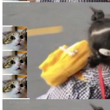
P9 patch03及以上版本。 *升级路径：设置 > 搜
很多中国音视频开发者而言，这个名字并不陌
导致公司在多个项目上超支。《金融时报》报道
白开水不加糖
索“软件更新” > 检查更新，即可搜索新版本，下
生。十年前，他通过大量中文技术文章、源码分
称，仅一个项目的成本超支就高达 180 万美元
载安装完成升级即可。 没有...
析和开源示例，让一代开发者第一次真正理解 F
Hugging Face CEO 发声：中国正在开
（约合人民币 1215 万元）。 具体来说，一名工
源模型上碾压我们
Fmpeg，也成为很多人进入音视频开发领域的
程师借助 Anthropic 旗下 Claude Sonnet 模型
"他们正在开源模型上碾压我们。" Hugging Fac
“启蒙老师”。 而今年，恰好是雷霄骅离世十周
编写程序，目标是完成电商平台作者信息与商品
e CEO Clément Delangue 在 CNBC 的采访里
局
年。FFmpeg 社区最终选择用一个大版本的名
列表的数据匹配 —— 一项常规的数据处理任
没有拐弯抹角。他说中国正在赢得 AI 竞赛，而
字，留下了这份纪念。 雷霄骅曾是中国传媒大学
务，最终却产生了 180 万美元的账单，实际支出
当 AI agent 把源码变成了最好的扩展系
且按目前的速度，中国 AI 工具预计在今年底或
数字电视技术方向的博士生，长期从事视频、音
统，开发者工具必须开源
超出原定预算 860%。 更令人意外的是，该项目
2027 年就能追上美国前沿实验室的水平。 Dela
五年前，David Crawshaw 问过很多软件工程师
频技...
最终并未成功落地，而高额算力消耗持续运行长
ngue 把原因归结为一件事：开放协作。中国的
一个问题：你写过什么给自己用的程序？答案几
局
达 5 个月，公司直到财务对账时才察觉异常。这
AI 开发者在一个共享和协作的生态里加速迭代，
乎都是没有。工程师们整天用别人写的程序写程
意味着一个无人看管的 AI 程序，在近半年时间
DeepSeek Harness 宣布内测邀请，全
而美国模型厂商在"闭门造车"。他的原话是 "buil
序给别人用。偶尔有人自己写个博客系统、智能
里日夜不停地"烧钱"。 复盘显示，...
网最大规模开源 Agent 路演现场诞生
ding in silos"——各自为战，互不通气。 这个判
家居控制、家庭实验室，都算稀奇事。 Crawsh
一条内测招募帖，发出去的时候大概没人想到它
断从他嘴里说出来分量不同。Hugging Face 是
aw 是 Shelley 的作者，一个开源 AI coding age
会变成一场开源 Agent 生态的路演。 8月1日，
局
全球最大的开源 AI 平台，上面跑着上百万个模
nt。他最近在博客上写了一篇文章，核心论点很
DeepSeek Harness 团队负责人崔添翼（tiany
型。谁在开源赛道上领先，...
商汤 SenseNova U1.5-Lite-Preview
简单：开发者工具必须开源。 理由不是传统的自
i）在 X 上发帖： 「如果你是 Agent Harness 相
开源
由软件情怀，而是一个跟 AI agent 直接相关的
关开源项目的开发者，希望参加 DeepSeek Har
商汤科技宣布面向社区开源轻量级统一多模态模
技术判断。 两行 prompt 就能个性化任何软件 C
ness 的内测，可以回复或私信联系我。请附上
型的预览版本 SenseNova U1.5-Lite-Preview。
白开水不加糖
rawshaw 给出了两个 prompt。 第一个： "下载
GitHub id 以及开源代表作。」 DeepSeek 曾在
公告称，SenseNova U1.5-Lite-Preview并非简