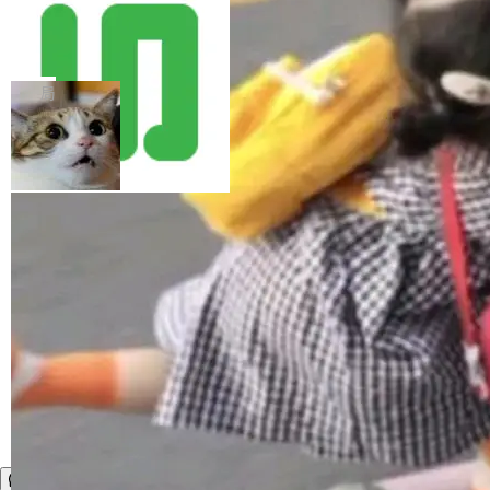
更高吞吐，较 AR 基线平均加速 1.98–2.40×(代
栏，按类型分组下拉展示，图片类型链接支持展
码/数学峰值 2.86×)，比 DFlash 再快 10.5–11.
Kimi K3 能在本地 Mac 上跑起来，答案
示 Logo；定时任务新增可视化调度配置（每小
在架构里
8%；平均接受长度较 DFlash +30%、约为 MT
时/每天/每周/每月），自定义模式支持 Quartz
月之暗面放出 Kimi K3 完整权重之后，社区的动
P 的 1.6 倍。 D-cut 榨干高并发，线上真实流量
表达式并即时校验合法性；新增友情链接类型，
作比预想快——「在 M1 Max 上跑 Kimi K3」的
局
额外提升 +15.7%...
支持按类型分组，并可配置文字/图片展示方式及
帖子今天登上了 Hacker News 首页。 具体来
Logo 裁剪尺寸。 同时，新增定时任务功能，支
看，这是一个名为「Deltafin」的小型研究项
持定时执行 HTML 生成、全文索引及定时采集
目，支持在 Apple Silicon Mac 上本地运行 Kimi
加载更多
（商业版）；增强数据采集稳定性，支持运行中
K3（2.8 万亿参数）。 HN 讨论帖的评论两极分
停止/暂停、增量采集去重及 HTTP 超时控制；
化得很厉害。一边说「0.3 token 每秒，这东西
新增友情链接功能，支持后台管理、[@FriendLi
有什么意义？」另一边说「你想想，2.8 万亿参
nkList] 模板标签及前台接口；修...
数，在你的桌面电脑上跑。」两边都对，但这个
争论本身跳过了更有意思的问题——K3 能在 Ma
c 上跑起来，不是因为有人想方设法去压缩它，
而是这件事从一开始就写在了架构里。...