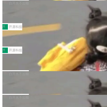
V ...
注意这是 OpenCode 一家的消耗。 OpenCode
作系统的第十八个主要版本。 自 NetBSD 10.1
白开水不加糖
是 Anomaly 出品的 AI 编程工具，套餐 10 美元/
以来的变化 更新亮点： 新增对 RISC-V 处理器
月。用户交了 10 美元，就能用 DeepSeek Flas
2026 ChinaJoy鸿蒙游戏增长臻享会举
架构的支持。NetBSD 11.0 是首个支持 64 位 R
办，鲸鸿动能系统呈现游戏行业解决方
h 随便写代码，按网友说法：「怎么使劲用也用
ISC-V 平台的稳定版本，涵盖一系列基于 StarFi
8月1日，2026 ChinaJoy期间，鸿蒙游戏增长臻
案
不完。」5T 来自免费额度，3T 来自 Go...
ve JH71XX 的设备，例如 VisionFive 2、PINE
享会在上海举办。鸿蒙生态的全场景智慧营销平
开
开源科技
64 STAR64，以及 QEMU。 增强了对 POSIX.1
台鲸鸿动能协同华为游戏中心，面向游戏行业开
技嘉X3D系列再添新成员 B850 AORU
-2024 和 C23 编程接口标准的兼容性。 compat
发者及生态伙伴，系统呈现了平台在游戏领域的
S ELITE X3D主板强化性能体验
_linux(8) 增强了对 Linux 系统调用的支持，包
完整能力版图——从IAP高价值用户的全周期经
面向AMD Ryzen X3D处理器玩家，技嘉X3D系
括 epoll（围绕 kqueue 实现）、POSIX 消息队
营、到IAA游戏的“买变一体”正循环、再到联运与
列主板阵容迎来新成员——B850 AORUS ELITE
开
开源科技
列、...
广告协同的全链路经营闭环，以及面向全球市场
X3D。作为面向主流高性能平台打造的全新主板
Zadig v5.0 发布：AI 发布专员与 AI 审
的出海增长布局。 华为终端云业务商业化销售负
产品，B850 AORUS ELITE X3D延续技嘉在X3
查专员上线
责人在开场致辞中表示，游戏开发者的核心诉求
D平台优化上的技术积累，旨在为游戏玩家带来
我们团队这几天最大的卡点不是 AI 写得不够
已不再是“多一个投放渠道”，而是一套能够持续
更稳定、更高效的装机选择。 B850 AORUS ELI
好，是 AI 写得太好了。 好到审查排期从两天的
白开水不加糖
驱动增长的体系。截至目前，搭载HarmonyOS
TE X3D基于AMD AM5平台打造，支持AMD Ry
活儿拖成了五天。PR 一堆起来没人敢合，发布
6的终端设备已突破7000万台，注册开发者数量
zen 9000/8000/7000系列处理器，并针对X3D
Dgraph v25.4.0 发布，具有图形后端的
窗口推了又推。好到合进 main 分支的代码，我
已突破 1100 万。随着鸿蒙生态汇聚越来越多的
原生 GraphQL 数据库
处理器特性进行平台级优化。其搭载X3D鸡血模
们自己都没看完。 这事不是个例。GitLab 调研
Dgraph 是一个水平可扩展的分布式 GraphQL
高质量游戏...
式2.0，可根据不同使用场景释放处理器潜力，
过 1528 名开发者，85% 说 AI 把瓶颈从写代码
数据库，有一个图形后端。作为一个原生的 Gra
白开水不加糖
帮助玩家在游戏与高负载应用中获得更充分的性
转移到了审代码。 写代码有人替你干了。但审代
phQL 数据库，它严格控制数据在磁盘上的排列
能表现。 在核心规格方面，B850 AO...