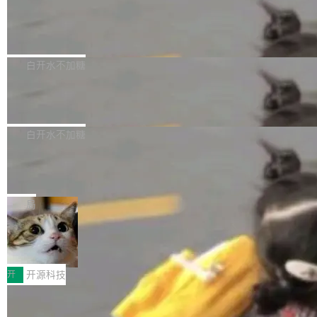
它做的是把已知工具——那些密码学家早就握在
案—定选择”,上海企业面临的核心命题已从“能不
26 年 2 月 4 日发布的主要功能版本，修复了部
手里的锤子和扳手——组合得比人类更彻底。他
能被搜到”转变为“能不能进入AI的答案”。这一变
Jina 全新 6 亿参数列表式重排序模型 r
分错误并提升了稳定性。 为了提高图形性能，m
引用了 Cl...
eranker 内部揭秘
革深刻重塑了上海SEO公司推荐的底层逻辑——
acOS 和 Windows 上引入了 Skia 渲染功能，但
Jina Reranker 3.5 在判例法上的表现比 v3 提
企业需要的已不仅是传统排名优化,更是能够在AI
为了避免一些用户在从之前的 LibreOffice 版本
升超过 50%，在法律、医疗和金融基准测试中，
白开水不加糖
大模型问答场景中实现品牌信息优先引用的综合
升级后报告的崩溃和卡顿问题，该功能现在已处
将与体积大 7 倍模型之间的差距缩小，并且在结
服务能力。基于对上海SEO服务市场的持续观
于实验模式。 官方建议 LibreOffice 25.8.x 的用
xAI 发布 Grok Voice Think Fast2.0
构化数据上直接超越它们。它是 v3 的直接替代
察,以下梳理几家在技术实力、服务深度与行业口
户应升级至 LibreOffice 26.2.4，因为 LibreOffi
品，无需修改 API。
xAI推出新一代语音识别模型 Grok Voice Think
碑方...
ce 25.8 分支已于 6 月 12 日停止维护，此后该
Fast2.0，面向构建语音智能体的开发者开放，
白开水不加糖
软件的安全更新工作...
在智能水平、转录准确率、对话能力以及工具调
317 家 AI 独角兽，超过一半从来没发过
用效率方面实现升级。该模型定价为每分钟音频
论文
0.08美元，xAI表示无需修改现有提示词，Think
一项新的分析用数据证实了我们许多人长期以来
Fast2.0即可在多数应用场景中带来性能提升。
的感受：AI 领域最引人注目的实验室基本上已经
局
在Artificial Analysis语音识别基准测试中，Grok
停止发表他们的研究成果。 斯坦福“元科学”（m
Voice Think Fast2.0综合得分达到82.9%，高于
当员工用AI中转站“顺手”发走内部数
etascientist）研究者 John Ioannidis 把 317 家
据，企业边界正在悄悄失守
前代Think Fast1.0的75.7%，同时超过GPT-Re
AI 独角兽的发表记录翻了一遍。结论一句话就能
绿盟AI安全网关 面向AI中转站的纵深防护方案
altime-2.1的79.1%和Gemini3.1Flash的69.
说完：超过一半的公司，从来没有在任何一篇学
当大模型成为生产力工具，企业如何既用好 AI、
开
开源科技
5%。其中，智能体能力评分达...
术论文里担任过第一作者或通讯作者。 根据 Ioa
又守住数据底线？本文以绿盟AI安全网关（AI-U
nnidis 的研究，317 家 AI 独角兽（1998-2025
当所有人都在用 TS/Python 写 Agen
TM）为核心，给出一套覆盖“接入—转发—调用