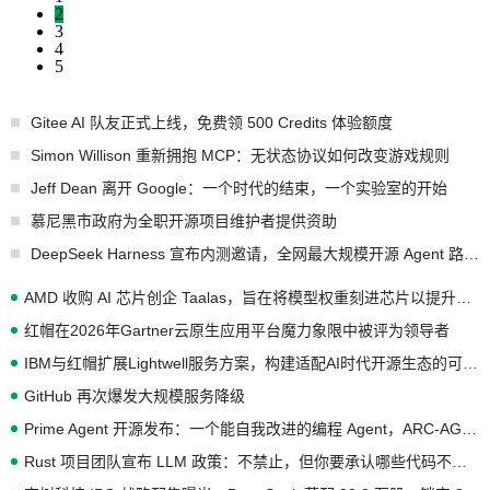
2
3
4
5
Gitee AI 队友正式上线，免费领 500 Credits 体验额度
Simon Willison 重新拥抱 MCP：无状态协议如何改变游戏规则
Jeff Dean 离开 Google：一个时代的结束，一个实验室的开始
慕尼黑市政府为全职开源项目维护者提供资助
DeepSeek Harness 宣布内测邀请，全网最大规模开源 Agent 路演现场诞生
AMD 收购 AI 芯片创企 Taalas，旨在将模型权重刻进芯片以提升推理性能
红帽在2026年Gartner云原生应用平台魔力象限中被评为领导者
IBM与红帽扩展Lightwell服务方案，构建适配AI时代开源生态的可信基础设施
GitHub 再次爆发大规模服务降级
Prime Agent 开源发布：一个能自我改进的编程 Agent，ARC-AGI 3 超越人类专家基线
Rust 项目团队宣布 LLM 政策：不禁止，但你要承认哪些代码不是你写的