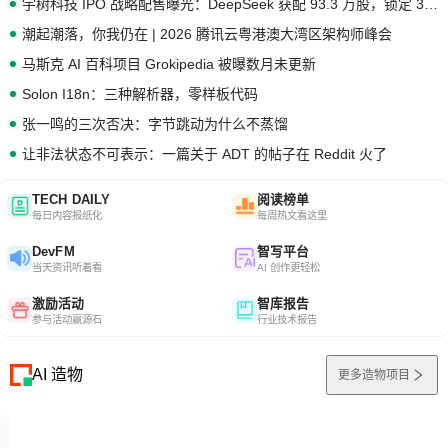
宇树科技 IPO 战略配售曝光：DeepSeek 获配 93.3 万股，锁定 36 个月
潮起潮落，你我仍在 | 2026 腾讯云粤港澳大湾区架构师峰会
马斯克 AI 百科项目 Grokipedia 被曝数月未更新
Solon I18n：三种解析器，零样板代码
张一鸣的三次否决：字节跳动为什么不蒸馏
让非法状态不可表示：一篇关于 ADT 的帖子在 Reddit 火了
TECH DAILY
阅读榜单
每日内容报纸化
每周热文看这里
DevFM
智写平台
当天资讯听着看
AI 创作更轻松
激励活动
智库报告
参与活动赢源石
行业技术报告
AI 造物
更多造物项目