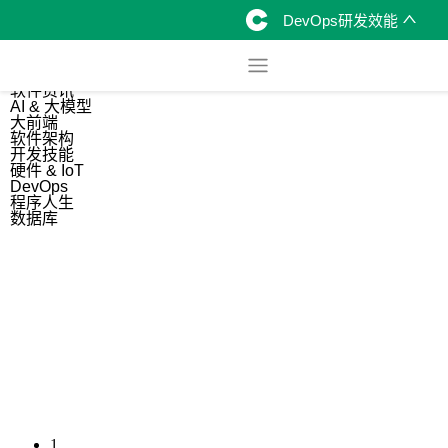
DevOps研发效能
综合
开源资讯
软件资讯
AI & 大模型
大前端
软件架构
开发技能
硬件 & IoT
DevOps
程序人生
数据库
1