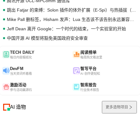
腾讯开源 UCL-MPComm 通信库
跳出 Fatjar 的束缚：Solon 插件的体外扩展（E-Spi）与热插拔（H-Spi）
Mike Pall 删标签，Hisham 发声：Lua 生态该不该告别永远兼容的旧梦？
Jeff Dean 离开 Google：一个时代的结束，一个实验室的开始
中国开源 AI 模型将豁免美国政府安全审查
TECH DAILY
阅读榜单
每日内容报纸化
每周热文看这里
DevFM
智写平台
当天资讯听着看
AI 创作更轻松
激励活动
智库报告
参与活动赢源石
行业技术报告
AI 造物
更多造物项目