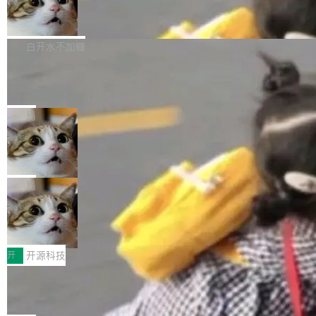
的图像元素不在同一个子树中，则它们将不再关
至今）的所有 commit，同样交由 AI 分析提炼。
Firefox 153.0.3 发布
ebastian Pipping 写在博客里的话。8 月 4 日，
联 加...
经过人工复核，准确度令人满意。这一方法也为
他宣布了一个新消息：从 2026 年 8 月 1 日起，
Firefox 153.0.3 现已发布，具体更新内容如
社区爱好者提供了高效跟踪新版本的思路。
他可以全职维护 libexpat 了，最长 6 个月。发
下： New Smart Window 包含多项增强功能：
白开水不加糖
工资的是慕尼黑市政府。 libexpat 是一个 C99
<ul> <li>现在建议列表会显示更多结果，方便用
编写的流式 XML 解析器，MIT 许可证。和 libx
Cloudflare Computer 开源：你的 Age
户查找历史记录和切换到已打开的标签页。（<a
nt 需要一台电脑，而不是一个容器
ml2 一样，它是世界上使用最广泛的 XML 解析
href="https://bugzilla.mozilla.org/show_bug.c
Cloudflare 开源了名为 @cloudflare/computer
库之一。你的操作系统、浏览器、无数的基础设
gi?id=2019042">Bug&nbsp;2019042</a>）</l
的 npm 包。项目的核心论点是：容器不适合 Ag
局
施软件，很可能都在用它。而过去十年，维护它
i> <li>现在，助手可以直接使用 Exa 的网络搜索
ent 计算。真正适合的，是 Isolate。 Cloudflare
的人一直在用业余...
结果回答问题，而无需将问题转交给搜索引擎。
OpenAI 公开邮件和聊天记录回应苹果
工程师在这件事上没什么可谦虚的——他们用 W
诉讼，称“Apple is getting this wron
（<a href="https://bugzilla.mozilla.org/show_
orkers 跑了十年 Isolate。用 CEO Matthew Pri
上个月，苹果一纸诉状把 OpenAI 告上法庭，指
g”
bug.cgi?id=204...
nce 的话说：「我们一生都在用 Isolate 运行代
控其挖角苹果前员工并窃取商业秘密。苹果的诉
局
码，而 AI Agent 不需要容器，它们需要的是 Iso
状把 OpenAI 描述成一个系统性地从前东家挖
late。」 容器为什么不合适 容器的问题在于启动
HUAWEI MatePad Edge上架WorkBu
人、套取机密信息的对手。 OpenAI 没发律师
ddy鸿蒙PC版，说话就能干活的AI办公
和销毁都太重了。一个 Agent 要执行的任务可能
函，也没选择庭外沉默。它在官网贴了一篇博
全能AI工作台WorkBuddy鸿蒙PC版上架HUAWE
搭子
只需要几毫秒的 CPU 时间，但容器从冷启动到
文，标题只有六个字：Apple is getting this wro
I MatePad Edge应用市场，直接下载即可使
开
开源科技
就绪要花数秒。如果未来有十...
ng。 然后，它把邮件往来和 iMessage 聊天记
用，与鸿蒙电脑上的体验一致。值得一提的是，
录全贴了出来。 他发错人了 苹果外部律师 Gabr
FFmpeg 9.0 发布：代号“Lei”，以此纪
这是目前市面上唯一支持平板接入WorkBuddy P
念中国开发者雷霄骅
iel Gross 来自 Weil 律所，2 月 23 日下午 5:53
C版的产品，搭载“人机双写”重磅功能——你写
全球知名开源多媒体框架 FFmpeg 今天正式发