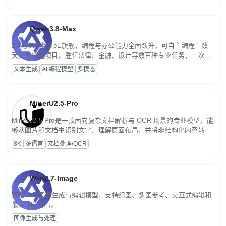
Qwen3.8-Max
2.4万亿参数MoE旗舰，编程与办公能力全面跃升，可自主编程十数
天交付完整项目。胜任法律、金融、设计等数百种专业任务，一次对
话端到端交付生产级成果。原生视觉理解贯穿规划、执行与验证全流
文本生成
AI 编程模型
多模态
程，支持超长文档与长视频的深度语义解析。长程任务中自主规划与
闭环迭代，持续进化。
MinerU2.5-Pro
MinerU2.5-Pro是一款面向复杂文档解析与 OCR 场景的专业模型，能
够从图片和文档中识别文字、理解页面布局，并将非结构化内容转换
为便于存储、检索和二次处理的结构化结果。
8K
多语言
文档处理/OCR
Wan2.7-Image
万相 2.7 图像生成与编辑模型，支持组图、多图参考、交互式编辑和
最高 2K 输出。
图像生成与处理