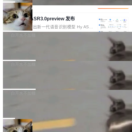
1%，成本降 30%
在语法层面完成文本定位，难以触及代码的语义
调整期间，部门三次通知全员将数据从A集群迁
它们有一个共同的问题：太吃显存了。月之暗面
局
内涵与结构关联，导致开发者使用代码智能体在
移到B集群，王某都回复了"收到"。 他没有迁移
的 Kimi K 系列和智谱的 GLM 都是长上下文、M
理解大规模代码仓时面临显著"代码仓理解"瓶
数据。2024年9月3日下午4点，他使用此前登录
腾讯混元 Hy ASR3.0preview 发布
oE 架构的大模型，好用到让人上瘾，但 GPU 显
颈。 代码仓深度理解服务（以下简称" CodeBas
的账号密码进入A集群，输入了一条被程序员圈
存永远不够用。 Cloudflare 的 Workers AI 团队
腾讯混元正式推出新一代语音识别模型 Hy ASR
e深度理解服务"）是华为云码道（CodeA...
称为"删库跑路"的命令——最高管理员权限、无
一直在跑这些模型的推理。他们在官方博客上发
3.0preview。基于最新一代大语言模型 Hy3 的
白开水不加糖
需确认、强制递归删除。17个小时后，运维人员
了一篇技术文章，详细拆解了三种让大模型在 G
语言理解能力，以及融合了高精度语音识别与深
发现异常并中止进程时，89TB数据已经没了。
PU 上跑得更省、更快的技术手段——KV cache
Pale Moon 34.3.2 发布，苍月浏览器
度语义理解能力，实现了语音识别能力的全面升
删掉的是AI游戏部门的全部开发文件，包括公司
量化、模型权重压缩、以及共享 KV cache 的完
级。 根据介绍，Hy ASR3.0preview 目标在于：
Pale Moon 34.3.2 现已发布，这是一个安全更
自研的多个文生3D和...
整性保护。效果是：吞吐量提升 41%，每 token
让语音识别不再只是听清，而是真正听懂。通过
新和少量网页兼容性修复版本。 Changes/fixe
白开水不加糖
成本降低 30%，精度不变。 FP8 省的不仅是显
先理解你的语境和意图，再把准确的文字直接给
s： 实现了URL.Parse()便捷功能 对浏览器内部
存 KV cache 是推理时最吃显...
PostgreSQL 18/19 新特性深度解读
到你。从“逐字转写、单点优化”演进为“理解语
函数添加了多项边界检查，以避免潜在的越界访
境、兼容场景、一键直出”。 Hy ASR 3.0 previe
问、下溢和溢出。（DiD） 修复了加载和解析内
演讲者分享了一个有趣的实践：面对 PG 18 已
w 不要求标准普通话，方言识别覆盖粤语、吴语
容提供的字体时出现的几个问题 为避免音频加
发布的 Release Notes，他利用 AI 工具（如 Co
白开水不加糖
等 10 大方言片区和 20 余个二级小片区。在开
载、处理和播放过程中可能出现的一系列错误，
pilot）对数千条 commit 日志进行自动分析，先
源评测集中，Hy ASR 3.0 preview 在多语种的
慕尼黑市政府为全职开源项目维护者提
对音频采样频率设定了下限 采样率低于 8kHz
让模型总结出三十余条潜在特性，再逐条要求生
WER（...
供资助
（通常被认为是 "telephone"/"walkie-talkie" 音
成详细解释和代码校验，最终筛选出对用户体感
"在过去大约 10 年的大部分时间里，libexpat 的
质的最低采样率）的音频格式将被拒绝 修复了 C
最强的若干项。对于尚未正式发版的 PG 19，则
维护工作一直与我的日常工作、家务、社交生活
局
SS 圆角虚线样式中可能存在的问题 如果表单中
通过拉取过去一年内（从 PG 18 Beta1 时间点
和休闲娱乐竞争时间。" 这是 libexpat 维护者 S