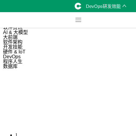
DevOps研发效能
综合
开源资讯
软件资讯
AI & 大模型
大前端
软件架构
开发技能
硬件 & IoT
DevOps
程序人生
数据库
1