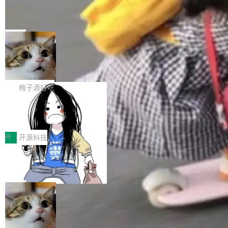
个独立于业务线程的全局通信引擎（Engine），
Jeff Dean 离开 Google：一个时代的结
Coding 从个人辅助工具逐步走向团队级、组织
产品应用、支撑保障、专题等五大方向。深信服
并实...
束，一个实验室的开始
级应用，企业在规模化落地过程中，对安全性、
AI算力网关（AI创新平台）成功入选！ 随着各行
Google 员工编号 20。MapReduce 作者之一。
可控性和代码质量提出了更高要求。 首先是数据
各业的Agent走向规模化建设，算力构成形态逐
Bigtable 作者之一。TensorFlow 的作者之一。
局
安全与合规要求。对于大多数普通研发场景，公
渐丰富，用户关注的重点也在发生变化：不只是
Gemini 的架构师。Google 首席科学家。 Jeff D
有云模型能够满足快速试用和效率提升的需求。
让AI用起来，还要进一步看清混合算力时代下，
🔥 SolonCode v2026.8.4 发布：界面
ean 在 Google 工作了 27 年后，宣布离职。 他
但对于金融、能源、医疗等对数据安全要求较...
字体可调、22 种语言、记忆搜索增强
Token花在哪里、算力是否被充分利用，以及持
不是一个人走。一同离开的还有 Sanjay Ghema
打开终端就能上岗的全中文编码智能体，这一轮
续增长的AI成本该如何优化。 深信服AI算力网关
wat（Google 员工编号 23，Jeff Dean 二十多
把「看得清、用母语、记得住」三件事一次补
梅子酒好吃
正是围绕这些实际问题，从Token治理和成本治
年的编程搭档，MapReduce 和 Bigtable 的共同
齐。 SolonCode 是什么 SolonCode 是杭州无
理两个方面，让用户的每一份算力都看得清、管
作者）、Quoc Le（Google 大脑核心成员，Se
让“代码语义理解”深度释放AI Coding
耳科技研发的企业级终端编码智能体——一位全
得住、用得稳、省得下、更安全！ 一、从现在开
价值潜能：华为云码道（CodeArts）
q2Seq 和 DocAI 的共同发明人）以及 Oriol Vin
中文驱动的数字员工，自主理解需求、规划步
一、代码仓深度理解技术的作用与价值 在软件工
始，Token使用一目...
代码仓技术解析
yals（Gemini 联合负责人，AlphaSta...
骤、编写代码。不挑模型、不挑平台，curl 一行
程实践中，代码仓是企业核心知识资产的主要载
开
开源科技
装完即用。 开源地址：Gitee · GitCode · GitHu
体。企业级代码仓库通常包含数十万乃至数百万
b 安装 支持 Java 8+（8~26）、macOS / Linu
一条“删库”命令跑 17 小时，算法工程
个文件，其规模远超单次模型调用可承载的上下
师删光 89TB 数据只为干私活
x / Windows / Harmony PC。 # macOS / Linu
文窗口。随着项目规模的持续扩张与代码历史的
最高人民检察院8月4日公布了一起案件：北京一
x / Harmony PC curl -fsSL https://solon.noea
不断累积，代码仓中的模块关系、接口契约、业
名90后算法工程师王某，为了给自己接的私活腾
局
r.org/solon...
务逻辑等关键信息往往分散于数十乃至数百个文
服务器空间，删光了公司AI游戏部门的全部核心
件之中，形成高度复杂的知识关联网络。传统的
Cloudflare 分享推理优化实践：KV ca
数据。 王某2024年1月入职东城区某科技公司AI
che 量化 + 权重压缩，吞吐量提升 4
代码检索手段（如关键词匹配、目录遍历）仅能
短剧部门，有互联网大厂背景。在公司内部架构
Kimi 和 GLM 是当前最强的大模型系列之一，但