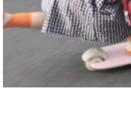
连失两员大将：Noam Shazeer 去了 Op...
©OSCHINA(OSChina.NET)
京ICP备2025119063号