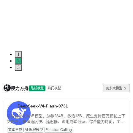
1
2
3
模力方舟
最新模型
热门模型
更多大模型
DeepSeek-V4-Flash-0731
高效轻量化MoE模型，总参284B，激活13B，原生支持百万超长上下
文能力。推理速度快、延迟低、调用成本低廉，综合能力均衡，主打
高并发、轻量化任务，适合日常对话、内容创作、基础 RAG、批量
文本生成
AI 编程模型
Function Calling
文案处理等普惠刚需场景。