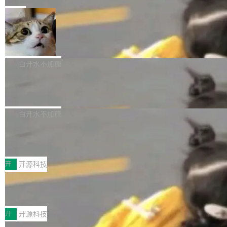
是把这段空隙补上。 回退到任何一次编辑：Delt
微软同期总资本开支的四成。 与亚马逊、Alpha
一个在终端里运行的编程 agent；Muse Spark
局
aDB 捕获 commit 之间的每一次操作，...
bet、微软以及 Meta 等传统科技巨头相比，Spa
1.2，驱动这个 agent 的新模型。一句话概括：
ceXAI的资金消耗速度尤为引人瞩目。然而，支
美团开源 LoHoSearch，用知识图谱校
你可以用 curl -fsSL https://dev.meta.ai/install.
准 AI 能力认知
撑庞大支出的资金来源却呈现出截然不同的面
sh | bash 安装一个能在大项目里自动规划、写
机器出题的前提，是让机器拥有全局视野。整个
貌。数据显示，微软和 Meta 主要依托充沛的经
代码、验证结果的 AI 终端工具。 据介绍，Muse
构建流程可以分为四个环节：建图 → 控制难度
白开水不加糖
营现金流来覆盖资本开支，其资本支出覆盖率分
Code 是 Meta 的编程 agent 产品。它和市场上
→ 质量把关 → 数据概览。
别达到155% 和106%;而SpaceXAI的经营现金
已有的终端编程 agent 在设计理念上有几个明显
腾讯开源 UCL-MPComm 通信库
流仅能覆盖资本开支的12...
的差异点。 异步后台 agent：Muse Code 有一
腾讯网平团队宣布开源了 UCL-MPComm 通信
个主 agent 循环，外加一组后台 agent。这些后
库，并将作为transport接入Mooncake TENT。
白开水不加糖
台 agent...
该通信库针对AI Memory池化场景的数据传输需
CoStrict入选工信部2025人工智能应用
求进行了深度优化，能够实现数据中心内大规模
典型案例
计算节点间多种内存类型的高性能通信。 UCL-
近日，工信部科技司公示《2025人工智能应用典
MPComm将作为一种传输引擎接入Mooncake T
型案例入选名单》，深信服“面向企业研发场景的
开
开源科技
ENT，实现零拷贝传输性能提升30%、非零拷贝
开源 AI 编程平台 CoStrict 应用”凭借卓越的技术
深信服AI算力网关入选工信部人工智能
传输性能最高提升5倍。UCL-MPComm底层基
创新与落地成效成功入选。 全链路私有化部署，
应用典型案例！
于自研UCL-Engine通信引擎，后续腾讯网平将
助力企业AI研发安全落地 当前，越来越多企业已
前不久，工业和信息化部正式发布《2025年人工
持续开源更多基于UCL-Engine的高性能通信组
经开始引入 AI Coding 工具，通过调用公有云模
智能应用典型案例名单》，集中展示人工智能在
开
开源科技
件。 腾讯网平团队在UCL-MPComm中实现了一
型或企业内部部署模型提升研发效率。但随着 AI
各领域的应用成果，覆盖技术底座、行业赋能、