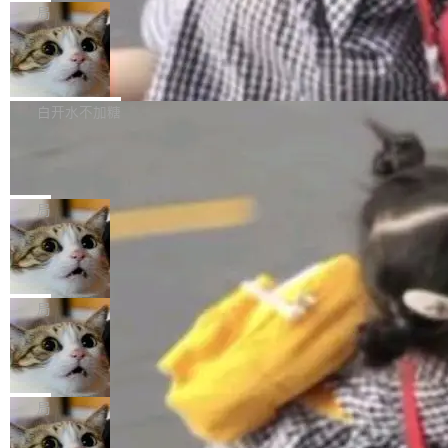
给 OpenAI 总法律顾问 Che Chang 发了封邮
你的，AI写AI的，同屏协作互不干扰。一句话让
布了 9.0 版本。这个版本除了带来新一代音视频
局
件，附了一封长信，要求 OpenAI 配合调查前苹
AI帮你干活，现在开启全新体验！ 温馨提示：
处理能力和硬件加速支持之外，还有一个特殊之
果员工带走机密信...
体验WorkBuddy鸿蒙PC版前，请将 HUAWEI M
亚马逊成本失控：AI 写代码烧掉 1215
处：FFmpeg 9.0 的代号是“Lei”。 这个名字，
万元，超预算 860%
atePad Edge 升级至 HarmonyOS 6.1.0.135S
来自中国开发者雷霄骅（Lei Xiaohua）。 对于
外媒近日曝光了亚马逊的多份内部报告显示，AI
P9 patch03及以上版本。 *升级路径：设置 > 搜
很多中国音视频开发者而言，这个名字并不陌
导致公司在多个项目上超支。《金融时报》报道
白开水不加糖
索“软件更新” > 检查更新，即可搜索新版本，下
生。十年前，他通过大量中文技术文章、源码分
称，仅一个项目的成本超支就高达 180 万美元
载安装完成升级即可。 没有...
Hugging Face CEO 发声：中国正在开
析和开源示例，让一代开发者第一次真正理解 F
（约合人民币 1215 万元）。 具体来说，一名工
源模型上碾压我们
Fmpeg，也成为很多人进入音视频开发领域的
程师借助 Anthropic 旗下 Claude Sonnet 模型
"他们正在开源模型上碾压我们。" Hugging Fac
“启蒙老师”。 而今年，恰好是雷霄骅离世十周
编写程序，目标是完成电商平台作者信息与商品
e CEO Clément Delangue 在 CNBC 的采访里
局
年。FFmpeg 社区最终选择用一个大版本的名
列表的数据匹配 —— 一项常规的数据处理任
没有拐弯抹角。他说中国正在赢得 AI 竞赛，而
字，留下了这份纪念。 雷霄骅曾是中国传媒大学
当 AI agent 把源码变成了最好的扩展系
务，最终却产生了 180 万美元的账单，实际支出
且按目前的速度，中国 AI 工具预计在今年底或
数字电视技术方向的博士生，长期从事视频、音
统，开发者工具必须开源
超出原定预算 860%。 更令人意外的是，该项目
2027 年就能追上美国前沿实验室的水平。 Dela
五年前，David Crawshaw 问过很多软件工程师
频技...
最终并未成功落地，而高额算力消耗持续运行长
ngue 把原因归结为一件事：开放协作。中国的
一个问题：你写过什么给自己用的程序？答案几
局
达 5 个月，公司直到财务对账时才察觉异常。这
AI 开发者在一个共享和协作的生态里加速迭代，
乎都是没有。工程师们整天用别人写的程序写程
意味着一个无人看管的 AI 程序，在近半年时间
而美国模型厂商在"闭门造车"。他的原话是 "buil
DeepSeek Harness 宣布内测邀请，全
序给别人用。偶尔有人自己写个博客系统、智能
里日夜不停地"烧钱"。 复盘显示，...
网最大规模开源 Agent 路演现场诞生
ding in silos"——各自为战，互不通气。 这个判
家居控制、家庭实验室，都算稀奇事。 Crawsh
一条内测招募帖，发出去的时候大概没人想到它
断从他嘴里说出来分量不同。Hugging Face 是
aw 是 Shelley 的作者，一个开源 AI coding age
会变成一场开源 Agent 生态的路演。 8月1日，
局
全球最大的开源 AI 平台，上面跑着上百万个模
nt。他最近在博客上写了一篇文章，核心论点很
DeepSeek Harness 团队负责人崔添翼（tiany
型。谁在开源赛道上领先，...