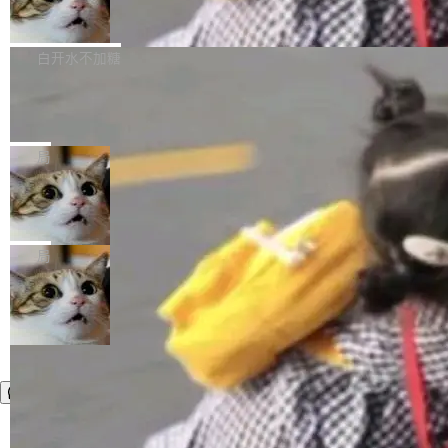
简单：开发者工具必须开源。 理由不是传统的自
商汤 SenseNova U1.5-Lite-Preview
i）在 X 上发帖： 「如果你是 Agent Harness 相
开源
由软件情怀，而是一个跟 AI agent 直接相关的
关开源项目的开发者，希望参加 DeepSeek Har
商汤科技宣布面向社区开源轻量级统一多模态模
技术判断。 两行 prompt 就能个性化任何软件 C
ness 的内测，可以回复或私信联系我。请附上
型的预览版本 SenseNova U1.5-Lite-Preview。
白开水不加糖
rawshaw 给出了两个 prompt。 第一个： "下载
GitHub id 以及开源代表作。」 DeepSeek 曾在
公告称，SenseNova U1.5-Lite-Preview并非简
某个软件的源码，在本地构建。修改 agent ...
官方招聘信息中写过一条简洁有力的公式：Mod
Ubuntu 将核心系统包从 deb 转成了 s
单的模型规模升级，而是基于 SenseNova U1
nap
el + Harness = Agent。模型负责理解和推理，
的一次系统性迭代，不仅在同一架构中贯通视觉
Ubuntu 正在把又一个核心系统包从 deb 转为 s
Harness 负责把能力落到真实环境中——调用工
理解、推理、生成与编辑，还仅以 8B-MoT 的轻
nap。这次是 hwctl——一个用来检查 Ubuntu
局
具、读写文件、管理上下文、处理错误、完成闭
量大小，将能力推进到4K、更精细的真实质感、
硬件认证状态的命令行工具。 Canonical 工程师
环。崔添翼招人的标...
更复杂的视觉控制和可持续迭代编辑。 相比 U
Dario Amodei 担心新人来 Anthropic
Alan Griffiths 在邮件列表中说得很直白：「hwc
只为金钱，不为使命
1，U1.5-Lite-Preview 在以下方向上带来了显著
tl 是一个 Ubuntu 专有的包，它和它的依赖项都
顶级 AI 研究员在两家公司之间来回跳，中间只
提升： 原生支持4K图像生成； 更精细的局部纹
是 Ubuntu 专有的，不会用在其他发行版上。」
隔了几天。 Lilian Weng 上周刚宣布因健康原因
局
理、细节与真实世界质感； 更准确的中英文文字
所以 deb 版本的受众实际上为零。既然只有 Ub
离开 Thinking Machines Lab，说自己作为联合
生成与复杂版式组织； 更稳定的图...
untu 用户在用，那用 snap 打包就没什么可纠结
创始人的角色「太累了」。几天后，The Inform
的。 从 deb 到 snap 的迁移路径 hwctl 是 rust-
ation 就曝出她将重回 OpenAI，负责递归自我
hwlib 硬件 API 库的一部分，命令行工具负责查
改进方向的研究。她是 Thinking Machines 过
询 Ubuntu 的硬件认证数据库。...
去一年内第四个离开的联合创始人。 这家由前
OpenAI CTO Mira Murati 创立的公司，连创始
团队都留不住。 但 Thinking Machines 不是唯
一在人才争夺战中失血的公司。六月，Google