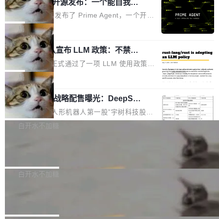
（OHDD：OpenHarmony Hardware Develope
Prime Agent 开源发布：一个能自我改
障无法工作。Pages、Copilot code review、C
进的编程 Agent，ARC-AGI 3 超越人类
r Day）将在杭州启航。活动面向智能硬件产业
opilot coding agent 全部受影响。从检测到完全
Prime Intellect 发布了 Prime Agent，一个开源
专家基线
链企业和开发者，邀请行业专家与资深技术顾
恢复，大约 12 小时。 这是 2026 年 8 月的第六
的编程 Agent Harness，核心设计围绕两个抽
局
问，围绕开源鸿蒙技术能力、设备适配、芯片适
起事故，其中四起与 AI/Copilot 服务相关。 Git
象：Recursive Language Model（RLM）和 C
配、功耗与稳定性调优、兼容性测评及统一互联
Hub 员工 kdaigle 在 HN 讨论中贴出了一组数
Rust 项目团队宣布 LLM 政策：不禁
ontinual Harness。在 ARC-AGI 3 基准测试
等内容展开系统讲解和实战交流，帮助企业进一
止，但你要承认哪些代码不是你写的
据：2025 年全年 10 亿次 commit。现在，每周
上，Prime Agent + Opus 5 的组合达到了 95.
Rust 语言项目正式通过了一项 LLM 使用政策，
步了解开源鸿蒙在智能...
2.75 亿次，全年预计 140 亿次。GitHub...
5% RHAE Best@1，超过了 ARC 报告的人类专
覆盖 rust-lang/rust 单一仓库的代码贡献。这不
局
家基线 95.4%。 不是又一个 coding agent 包装
是项目级别的官方立场，目前由五个团队采纳，
器 Prime Agent 的架构和市面上大多数 coding
宇树科技 IPO 战略配售曝光：DeepSe
但它可能是主流开源项目中关于 AI 辅助贡献最
ek 获配 93.3 万股，锁定 36 个月
agent 有本质区别。大多数 agent harness 的设
细致的一份规则。 政策的核心只有一句话：LLM
8月6日晚间，“人形机器人第一股”宇树科技股份
计是基于早期模型的能力—...
可以用来分析、提炼、审阅、建议，但不能用来
有限公司披露IPO发行价格及战略配售结果，杭
白开水不加糖
创作。 具体来说，LLM 生成的代码可以提交，
州深度求索人工智能基础技术研究有限公司（De
但必须满足五个条件：预先安排、非关键、高质
Docker 29.7.2 发布
epSeek）获配93.3399万股，按150.8元/股发行
量、充分测试、充分审查，并且必须披露。LLM
价格计算，认购金额约1.41亿元，股份锁定期为
Docker 29.7.2 现已发布，具体更新内容如下：
不得生成涉及安全性的关键变更，除非作者本身
36个月。 公告显示，本次宇树科技战略配售对
Bug fixes and enhancements 修复多次传递同
白开水不加糖
就是领域专家。即使如此，政策也"强烈不建
象主要包括长期投资机构、与公司业务具有战略
一环境变量时，docker service create和docker
议"这么做。 对于不披露的情况，审核者可以直
Apache Fluss 毕业成为顶级项目
合作关系或长期合作愿景的大型企业、科创板保
service update会发生 panic 的问题。docker/cl
接关闭 PR，无需解释。 政策作者 Jynn Ne...
荐人跟投子公司，以及公司高级管理人员和核心
i#7145 修复了 Docker Engine 29.7.0 中引入的
今年 7 月，Apache Fluss 的毕业提案在 Apach
员工参与设立的专项资产管理计划。其中，Dee