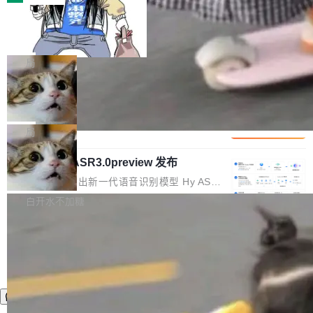
装完即用。 开源地址：Gitee · GitCode · GitHu
体。企业级代码仓库通常包含数十万乃至数百万
b 安装 支持 Java 8+（8~26）、macOS / Linu
一条“删库”命令跑 17 小时，算法工程
个文件，其规模远超单次模型调用可承载的上下
师删光 89TB 数据只为干私活
x / Windows / Harmony PC。 # macOS / Linu
文窗口。随着项目规模的持续扩张与代码历史的
最高人民检察院8月4日公布了一起案件：北京一
x / Harmony PC curl -fsSL https://solon.noea
不断累积，代码仓中的模块关系、接口契约、业
名90后算法工程师王某，为了给自己接的私活腾
局
r.org/solon...
务逻辑等关键信息往往分散于数十乃至数百个文
服务器空间，删光了公司AI游戏部门的全部核心
件之中，形成高度复杂的知识关联网络。传统的
Cloudflare 分享推理优化实践：KV ca
数据。 王某2024年1月入职东城区某科技公司AI
che 量化 + 权重压缩，吞吐量提升 4
代码检索手段（如关键词匹配、目录遍历）仅能
短剧部门，有互联网大厂背景。在公司内部架构
Kimi 和 GLM 是当前最强的大模型系列之一，但
1%，成本降 30%
在语法层面完成文本定位，难以触及代码的语义
调整期间，部门三次通知全员将数据从A集群迁
它们有一个共同的问题：太吃显存了。月之暗面
局
内涵与结构关联，导致开发者使用代码智能体在
移到B集群，王某都回复了"收到"。 他没有迁移
的 Kimi K 系列和智谱的 GLM 都是长上下文、M
理解大规模代码仓时面临显著"代码仓理解"瓶
数据。2024年9月3日下午4点，他使用此前登录
腾讯混元 Hy ASR3.0preview 发布
oE 架构的大模型，好用到让人上瘾，但 GPU 显
颈。 代码仓深度理解服务（以下简称" CodeBas
的账号密码进入A集群，输入了一条被程序员圈
存永远不够用。 Cloudflare 的 Workers AI 团队
腾讯混元正式推出新一代语音识别模型 Hy ASR
e深度理解服务"）是华为云码道（CodeA...
称为"删库跑路"的命令——最高管理员权限、无
一直在跑这些模型的推理。他们在官方博客上发
3.0preview。基于最新一代大语言模型 Hy3 的
白开水不加糖
需确认、强制递归删除。17个小时后，运维人员
了一篇技术文章，详细拆解了三种让大模型在 G
语言理解能力，以及融合了高精度语音识别与深
发现异常并中止进程时，89TB数据已经没了。
PU 上跑得更省、更快的技术手段——KV cache
度语义理解能力，实现了语音识别能力的全面升
删掉的是AI游戏部门的全部开发文件，包括公司
量化、模型权重压缩、以及共享 KV cache 的完
级。 根据介绍，Hy ASR3.0preview 目标在于：
自研的多个文生3D和...
整性保护。效果是：吞吐量提升 41%，每 token
让语音识别不再只是听清，而是真正听懂。通过
成本降低 30%，精度不变。 FP8 省的不仅是显
先理解你的语境和意图，再把准确的文字直接给
存 KV cache 是推理时最吃显...
到你。从“逐字转写、单点优化”演进为“理解语