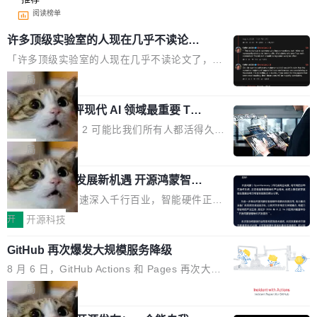
阅读榜单
许多顶级实验室的人现在几乎不读论文
了
「许多顶级实验室的人现在几乎不读论文了，而
且他们认为 ICLR/ICML/NeurIPS 充斥着大量过
局
度宣传和欺诈。」 OpenAI 研究员 Keller Jorda
xAI 前工程师评现代 AI 领域最重要 Top
n 这条推文引发了广泛讨论。他不是在说风凉
3 开源项目
话，他是说出了一个圈内人尽皆知但很少公开捅
Flash Attention 2 可能比我们所有人都活得久。
破的事实。 Jordan 随后补充了一句软化声明：
这句话不是来自某个技术博客，而是出自 Hieu
局
「我不认为这些会议上大部分论文都在过度宣传
Pham 的一条推文。Hieu Pham 是谁？他是 xAI
或造假。问题是，作为读者，如果你筛选出那些
共商智能硬件发展新机遇 开源鸿蒙智能
的早期工程师之一，在 Grok 训练基础设施团队
硬件开发者日杭州站即将举行
看起来最令人兴奋的论文，那它们大部分都是过
工作过。近日他在 X 上发了一条帖子，列出了他
随着万物智联加速深入千行百业，智能硬件正从
度宣传的。」 这才是真正的痛点。不是所有论文
认为现代 AI 领域最重要的三个开源项目。 第一
单点设备迈向智能化、网联化、协同化发展。作
开
开源科技
都有问题，是最吸引眼球的那批论文最有问题。
个名字毫无悬念：Flash Attention 2。 Hieu 的
为面向全场景、跨终端的分布式操作系统，开源
他引用的帖子来自 Mathew Shen，一位 ICLR 2
理由很具体。FA 系列不需要解释，但 FA2 是他
GitHub 再次爆发大规模服务降级
鸿蒙通过统一技术底座和分布式能力，为不同类
026 的读者：「看了篇 ...
认为最重要的一个——复杂度恰到好处，刚好能
型智能设备的开发、连接与互联提供关键支撑，
8 月 6 日，GitHub Actions 和 Pages 再次大规
驱动你去学 CuTe，但还没被那些"邪恶的" Hopp
也为产业链企业探索产品创新与商业增长打开新
模服务降级，Actions 完全不可用超过 5 小时，
局
er++ 优化所淹没，足够容易修改和适配。 更关
的空间。 8月14日，开源鸿蒙智能硬件开发者日
webhook 停发，连自托管 runner 也因调度层故
键的是 FA2 的持久性...