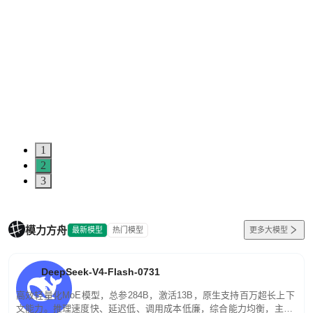
1
2
3
模力方舟
最新模型
热门模型
更多大模型
DeepSeek-V4-Flash-0731
高效轻量化MoE模型，总参284B，激活13B，原生支持百万超长上下
文能力。推理速度快、延迟低、调用成本低廉，综合能力均衡，主打