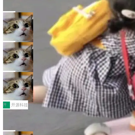
的帖子在 Reddit 火了
式”为主题，直面AI从实验室走向规模化产业落地
有一种东西，一旦用过就回不去了。Alex Fedos
的核心质量命题。会上，《2026智能研发生产力
eev 管它叫"软件设计的基石"。 他说的东西不新
局
工具选型手册》发布，Testin云测的Testin XAge
鲜——代数数据类型（ADT），尤其是和类型
nt智能测试系统入选AI测试领域代表产品。对CI
Cloudflare 开源内部企业 AI 平台 Clou
（sum type）。但他说清楚了一件事：这不是类
dflare OS
O而言，这提示了一个转变：AI测试正在从效率
型系统的学术体操，是日常编码的思维方式。 文
Cloudflare 发布了一个开源项目 Cloudflare O
工具升级为企业的质量基础设施。 CIO面对的新
章从一个简单的例子切入。一个网站的深色主题
S。如果你只看官方博客，你会觉得这是又一
局
现实 过去两年，CIO们的焦虑清单上多了两项：
设置，如果用布尔值 + 可空字段来表示——bool
个"AI 知识库 + 聊天机器人"——每个大厂都在
一是如何让大模型和智能体应用安全地从PoC走
ean 表示是否可切换，nullable 的默认模式、浅
Deno 团队开源 Celld，可自托管的分
做，没什么新鲜的。 但 Kenton Varda 在 Twitte
向生产，二是如何让测试团队跟得上AI应用...
布式 Durable Objects
色方案、深色方案——会产生大量无意义的组
r 上把事情说清楚了： 今天我们发布了 Cloudfla
Ryan Dahl 领导的 Deno 团队推出了最新开源项
合。方案缺了、配置冲突了、全 null 了。要知道
re OS，一个带连接器的聊天机器人，跟其他所
目 Celld，一个能在自己机器上运行 Cloudflare
局
哪些组合有效，作者说，你得靠"文档、校验、或
有科技公司做的一样。只不过，实际上它不一
Workers 和 Durable Objects 的守护进程。 设
者部落知识"。 换个写法。Rust 的 enum，两个
鲁大师7月新机性能/流畅/AI榜：vivo夺
样。这是 Sandstorm.io 的重制版，我十年前的
计思路很直接：每个对象是一个独立的 SQLite
变体：Switchable...
性能、流畅双第一，三星Galaxy Z系列
那个创业公司。不同的是，这次它构建在 Cloudf
数据库，按名称寻址，复制到你自己的 S3 兼容
2026年7月的手机市场，由于存储等硬件成本暴
新折叠缺席
lare Workers 上——我花了九年时间搭建的平台
存储库里。节点之间只通过这个存储库协调——
增，手机厂商的日子也不好过啊，新机速度明显
开
开源科技
——并且深度集成了 AI。这基本上是我十年秘密
没有控制平面，没有共识协议。每个对象自带一
放缓，因此硝烟味淡了许多。新机参数规格除开
计划的顶峰。 十年前，Ken...
Zed 推出 DeltaDB，一个记录 commit
个小型数据库，应用天然按分片构建，单个数据
高价的三星折叠（三星Galaxy Z Fold8 Ultra / Z
之间所有操作的版本控制系统
库的竞争和爆炸半径问题在设计层面就被消除
Fold8 / Z Flip8）外，其余要么是中低端机器，
Zed 编辑器团队发布了新项目——DeltaDB，一
了。 闲置的 cell 会休眠到几乎不占资源。当 cel
例如iQOO Z11i、REDMI Note 17、REDMI No
个在 git commit 之间记录每一次编辑操作的版
局