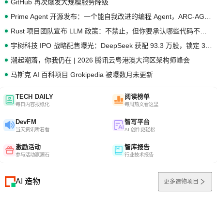
GitHub 再次爆发大规模服务降级
Prime Agent 开源发布：一个能自我改进的编程 Agent，ARC-AGI 3 超越人类专家基线
Rust 项目团队宣布 LLM 政策：不禁止，但你要承认哪些代码不是你写的
宇树科技 IPO 战略配售曝光：DeepSeek 获配 93.3 万股，锁定 36 个月
潮起潮落，你我仍在 | 2026 腾讯云粤港澳大湾区架构师峰会
马斯克 AI 百科项目 Grokipedia 被曝数月未更新
TECH DAILY
阅读榜单
每日内容报纸化
每周热文看这里
DevFM
智写平台
当天资讯听着看
AI 创作更轻松
激励活动
智库报告
参与活动赢源石
行业技术报告
AI 造物
更多造物项目