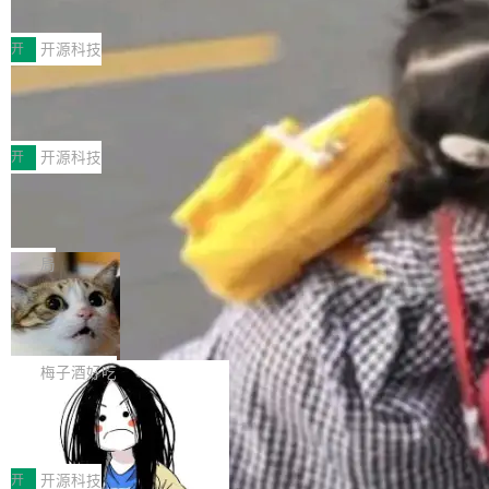
典型案例
计算节点间多种内存类型的高性能通信。 UCL-
近日，工信部科技司公示《2025人工智能应用典
MPComm将作为一种传输引擎接入Mooncake T
型案例入选名单》，深信服“面向企业研发场景的
开
开源科技
ENT，实现零拷贝传输性能提升30%、非零拷贝
开源 AI 编程平台 CoStrict 应用”凭借卓越的技术
传输性能最高提升5倍。UCL-MPComm底层基
深信服AI算力网关入选工信部人工智能
创新与落地成效成功入选。 全链路私有化部署，
应用典型案例！
于自研UCL-Engine通信引擎，后续腾讯网平将
助力企业AI研发安全落地 当前，越来越多企业已
前不久，工业和信息化部正式发布《2025年人工
持续开源更多基于UCL-Engine的高性能通信组
经开始引入 AI Coding 工具，通过调用公有云模
智能应用典型案例名单》，集中展示人工智能在
开
开源科技
件。 腾讯网平团队在UCL-MPComm中实现了一
型或企业内部部署模型提升研发效率。但随着 AI
各领域的应用成果，覆盖技术底座、行业赋能、
个独立于业务线程的全局通信引擎（Engine），
Jeff Dean 离开 Google：一个时代的结
Coding 从个人辅助工具逐步走向团队级、组织
产品应用、支撑保障、专题等五大方向。深信服
并实...
束，一个实验室的开始
级应用，企业在规模化落地过程中，对安全性、
AI算力网关（AI创新平台）成功入选！ 随着各行
Google 员工编号 20。MapReduce 作者之一。
可控性和代码质量提出了更高要求。 首先是数据
各业的Agent走向规模化建设，算力构成形态逐
Bigtable 作者之一。TensorFlow 的作者之一。
局
安全与合规要求。对于大多数普通研发场景，公
渐丰富，用户关注的重点也在发生变化：不只是
Gemini 的架构师。Google 首席科学家。 Jeff D
有云模型能够满足快速试用和效率提升的需求。
🔥 SolonCode v2026.8.4 发布：界面
让AI用起来，还要进一步看清混合算力时代下，
ean 在 Google 工作了 27 年后，宣布离职。 他
但对于金融、能源、医疗等对数据安全要求较...
字体可调、22 种语言、记忆搜索增强
Token花在哪里、算力是否被充分利用，以及持
不是一个人走。一同离开的还有 Sanjay Ghema
打开终端就能上岗的全中文编码智能体，这一轮
续增长的AI成本该如何优化。 深信服AI算力网关
wat（Google 员工编号 23，Jeff Dean 二十多
把「看得清、用母语、记得住」三件事一次补
梅子酒好吃
正是围绕这些实际问题，从Token治理和成本治
年的编程搭档，MapReduce 和 Bigtable 的共同
齐。 SolonCode 是什么 SolonCode 是杭州无
理两个方面，让用户的每一份算力都看得清、管
作者）、Quoc Le（Google 大脑核心成员，Se
让“代码语义理解”深度释放AI Coding
耳科技研发的企业级终端编码智能体——一位全
得住、用得稳、省得下、更安全！ 一、从现在开
价值潜能：华为云码道（CodeArts）
q2Seq 和 DocAI 的共同发明人）以及 Oriol Vin
中文驱动的数字员工，自主理解需求、规划步
一、代码仓深度理解技术的作用与价值 在软件工
始，Token使用一目...
代码仓技术解析
yals（Gemini 联合负责人，AlphaSta...
骤、编写代码。不挑模型、不挑平台，curl 一行
程实践中，代码仓是企业核心知识资产的主要载
开
开源科技