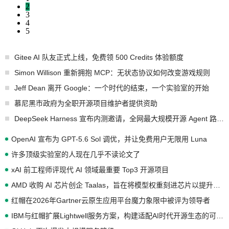
2
3
4
5
Gitee AI 队友正式上线，免费领 500 Credits 体验额度
Simon Willison 重新拥抱 MCP：无状态协议如何改变游戏规则
Jeff Dean 离开 Google：一个时代的结束，一个实验室的开始
慕尼黑市政府为全职开源项目维护者提供资助
DeepSeek Harness 宣布内测邀请，全网最大规模开源 Agent 路演现场诞生
OpenAI 宣布为 GPT-5.6 Sol 调优，并让免费用户无限用 Luna
许多顶级实验室的人现在几乎不读论文了
xAI 前工程师评现代 AI 领域最重要 Top3 开源项目
AMD 收购 AI 芯片创企 Taalas，旨在将模型权重刻进芯片以提升推理性能
红帽在2026年Gartner云原生应用平台魔力象限中被评为领导者
IBM与红帽扩展Lightwell服务方案，构建适配AI时代开源生态的可信基础设施