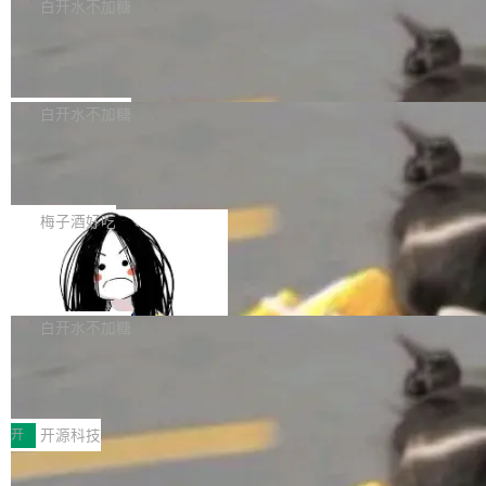
一个回归问题，该问题导致拉取镜像时会拒绝包
e 孵化器项目管理委员会（IPMC）投票中获得
白开水不加糖
pSeek作为与宇树科技具备战略合作关系的企
含绝对 hardlink 目标的镜像（此类镜像由某些镜
全票通过，随后获 Apache 软件基金会董事会批
业，获配股份数量占本次发行数量的2.31%。 除
马斯克 AI 百科项目 Grokipedia 被曝数
像构建工具生成）。moby/moby#53305 修复了
准。今天，Apache 软件基金会正式宣布 Apach
DeepSeek外，腾讯旗下上海启善投资有限公司
月未更新
Docker Engine 29.7.0 中引入的一个回归问
e Fluss 孵化毕业，成为 Apache 顶级项目（TL
埃隆·马斯克推出的AI百科项目 Grokipedia 被曝
获配9...
题，该问题可能导致在旧版 Linux 内核...
P）！这一里程碑不仅标志着 Fluss 迈入新的发
长期停止内容更新，未能实现其作为“AI版维基百
白开水不加糖
展阶段，也将进一步推动流式存储、实时湖仓与
科”替代品的目标。 据 Lawfare 最新调查，自今
AI 数据基础加速融合，为实时数据基础设施的发
Solon I18n：三种解析器，零样板代码
年4月以来，Grokipedia 页面更新功能基本停
展开启新的篇章。
滞，过去三个月内没有任何条目完成更新，用户
如果你在 Spring Boot 里做过国际化，流程大概
提交的编辑请求也长期处于待处理状态。 Groki
是这样的：配 MessageSource 的 Bean、写 R
梅子酒好吃
pedia 于去年底上线，定位为由人工智能生成内
eloadableResourceBundleMessageSource、
容的百科平台，被马斯克视为传统众包百科网站
Apache Doris 4.1 全面增强 Iceberg：
声明 LocaleResolver、注册 LocaleChangeInt
支持 UPDATE、MERGE INTO 与 Iceb
维基百科的替代方案。Lawfare 调查发现，无论
erceptor…五六步之后才能看到第一行翻译文
Apache Doris 4.1 要补齐的，正是缺失的那一
erg V3
热门页面还是低关注度页面，均未出现近期更
本。 Solon 换了个方式。整个 i18n 模块围绕三
半。在已有查询能力的基础上，Doris 进一步支
白开水不加糖
新，相关问题并非局限于特定领域，而是在不同
个解析器、一个注解、一个工具类展开——没有
持了 UPDATE、DELETE、MERGE INTO 等数
主题和访问量页面中普遍存在。 调查人员最初认
XML、没有拦截器注册、没有样板配置。 资源
Testin XAgent：CIO智能测试落地指南
据修改操作、完整的表结构管理与分区演进，以
为，Grokipedia可能只是限...
文件的约定 把文件放到 resources/i18n/ 下： r
及 rewrite_data_files、expire_snapshots 等日
7月30日，TiD2026质量竞争力大会在北京中关
esources/i18n/messages.properties ...
常维护操作，并完整支持 Iceberg V3 格式。
村国家自主创新示范区会议中心开幕。本届大会
开
开源科技
由中关村智联软件服务业质量创新联盟主办，以
让非法状态不可表示：一篇关于 ADT
“智构可信·质创未来——AI原生时代的质量新范