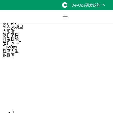
DevOps研发效能
综合
开源资讯
软件资讯
AI & 大模型
大前端
软件架构
开发技能
硬件 & IoT
DevOps
程序人生
数据库
1