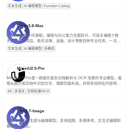
高并发、轻量化任务，适合日常对话、内容创作、基础 RAG、批量
文本生成
AI 编程模型
Function Calling
文案处理等普惠刚需场景。
Qwen3.8-Max
2.4万亿参数MoE旗舰，编程与办公能力全面跃升，可自主编程十数
天交付完整项目。胜任法律、金融、设计等数百种专业任务，一次对
话端到端交付生产级成果。原生视觉理解贯穿规划、执行与验证全流
文本生成
AI 编程模型
多模态
程，支持超长文档与长视频的深度语义解析。长程任务中自主规划与
闭环迭代，持续进化。
MinerU2.5-Pro
MinerU2.5-Pro是一款面向复杂文档解析与 OCR 场景的专业模型，能
够从图片和文档中识别文字、理解页面布局，并将非结构化内容转换
为便于存储、检索和二次处理的结构化结果。
8K
多语言
文档处理/OCR
Wan2.7-Image
万相 2.7 图像生成与编辑模型，支持组图、多图参考、交互式编辑和
最高 2K 输出。