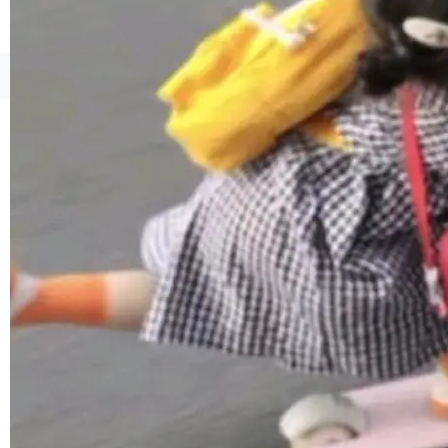
境、兼容场景、一键直出”。 Hy ASR 3.0 previe
w 不要求标准普通话，方言识别覆盖粤语、吴语
等 10 大方言片区和 20 余个二级小片区。在开
©OSCHINA(OSChina.NET)
京ICP备2025119063号
源评测集中，Hy ASR 3.0 preview 在多语种的
WER（...