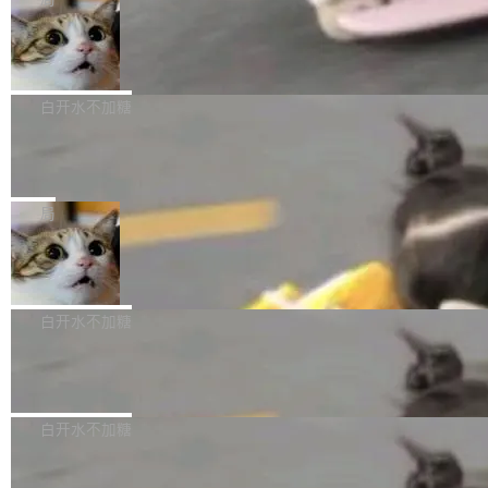
l 迁移或唤醒时，新宿主从 S3 恢复 SQLite 数据
te 17 Pro、OPPO K15，要么是vivo X300 E这
本控制系统。目前处于 Early Access 阶段。 De
库继续执行。存储库是持久化的唯一真相...
样的次旗舰。 Galaxy Z Fold8 Ultra / Z Fold8 /
SpaceXAI 单季资本开支达 183 亿美元
ltaDB 的核心思路直接写在 landing page 最显
Z Flip8三款折叠屏新机均在7月22日发布，且全
眼的位置：「Software is made between com
根据风险投资人Tomer Tunguz 博客（VC 分
部搭载骁龙8 Elite Gen5 for Galaxy，它们本该
mits」——软件是在 commit 之间写出来的。git
析）披露的最新分析与第二季度业绩报告，Spac
白开水不加糖
是7月性...
只记录了你提交的最终状态，但真正的工作过程
eXAI在上个季度的总资本支出飙升至183.7亿美
——打字、删改、试错、agent 对话——都在 co
Meta 发布终端编程 Agent“Muse Cod
元。其中，绝大部分资金被直接用于 AI 领域，
e” 和 Muse Spark 1.2 模型
mmit 之间的空隙里丢失了。 DeltaDB 要做的就
金额高达158.3亿美元，这一单项投入已经逼近
Meta 今天发布了两款 AI 产品：Muse Code，
是把这段空隙补上。 回退到任何一次编辑：Delt
微软同期总资本开支的四成。 与亚马逊、Alpha
一个在终端里运行的编程 agent；Muse Spark
局
aDB 捕获 commit 之间的每一次操作，...
bet、微软以及 Meta 等传统科技巨头相比，Spa
1.2，驱动这个 agent 的新模型。一句话概括：
ceXAI的资金消耗速度尤为引人瞩目。然而，支
美团开源 LoHoSearch，用知识图谱校
你可以用 curl -fsSL https://dev.meta.ai/install.
准 AI 能力认知
撑庞大支出的资金来源却呈现出截然不同的面
sh | bash 安装一个能在大项目里自动规划、写
机器出题的前提，是让机器拥有全局视野。整个
貌。数据显示，微软和 Meta 主要依托充沛的经
代码、验证结果的 AI 终端工具。 据介绍，Muse
构建流程可以分为四个环节：建图 → 控制难度
白开水不加糖
营现金流来覆盖资本开支，其资本支出覆盖率分
Code 是 Meta 的编程 agent 产品。它和市场上
→ 质量把关 → 数据概览。
别达到155% 和106%;而SpaceXAI的经营现金
已有的终端编程 agent 在设计理念上有几个明显
腾讯开源 UCL-MPComm 通信库
流仅能覆盖资本开支的12...
的差异点。 异步后台 agent：Muse Code 有一
腾讯网平团队宣布开源了 UCL-MPComm 通信
个主 agent 循环，外加一组后台 agent。这些后
库，并将作为transport接入Mooncake TENT。
白开水不加糖
台 agent...
该通信库针对AI Memory池化场景的数据传输需
CoStrict入选工信部2025人工智能应用
求进行了深度优化，能够实现数据中心内大规模