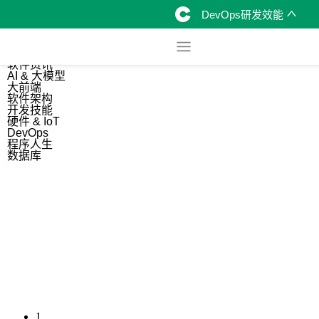
DevOps研发效能
综合
开源资讯
软件资讯
AI & 大模型
大前端
软件架构
开发技能
硬件 & IoT
DevOps
程序人生
数据库
1