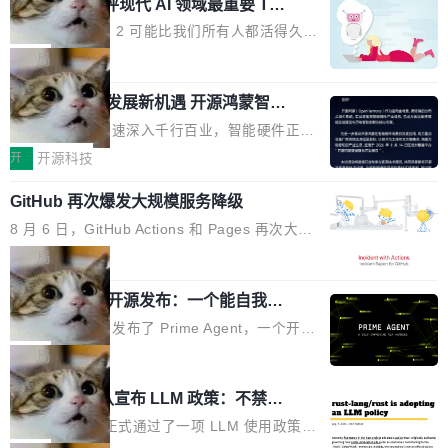
业化营销服务的需求从未如此迫切。 但市场扩容
xAI 前工程师评现代 AI 领域最重要 Top
n 这条推文引发了广泛讨论。他不是在说风凉
巧机身有效提升市面主流标准A...
3 开源项目
的同时,服务商的竞争逻辑正在改变。2026年Top
话，他是说出了一个圈内人尽皆知但很少公开捅
Flash Attention 2 可能比我们所有人都活得久。
Agency年度合辑的观察指出,“产品”这个离消费
破的事实。 Jordan 随后补充了一句软化声明：
这句话不是来自某个技术博客，而是出自 Hieu
局
者最近的载体,在整个品牌营销层面的权重显著变
「我不认为这些会议上大部分论文都在过度宣传
Pham 的一条推文。Hieu Pham 是谁？他是 xAI
高了。全域营销服务商的竞争正在从规模转向深
或造假。问题是，作为读者，如果你筛选出那些
共商智能硬件发展新机遇 开源鸿蒙智能
的早期工程师之一，在 Grok 训练基础设施团队
度,案例厚度、全域覆盖、多线协同...
硬件开发者日杭州站即将举行
看起来最令人兴奋的论文，那它们大部分都是过
工作过。近日他在 X 上发了一条帖子，列出了他
随着万物智联加速深入千行百业，智能硬件正从
度宣传的。」 这才是真正的痛点。不是所有论文
认为现代 AI 领域最重要的三个开源项目。 第一
单点设备迈向智能化、网联化、协同化发展。作
开
开源科技
都有问题，是最吸引眼球的那批论文最有问题。
个名字毫无悬念：Flash Attention 2。 Hieu 的
为面向全场景、跨终端的分布式操作系统，开源
他引用的帖子来自 Mathew Shen，一位 ICLR 2
理由很具体。FA 系列不需要解释，但 FA2 是他
GitHub 再次爆发大规模服务降级
鸿蒙通过统一技术底座和分布式能力，为不同类
026 的读者：「看了篇 ...
认为最重要的一个——复杂度恰到好处，刚好能
型智能设备的开发、连接与互联提供关键支撑，
8 月 6 日，GitHub Actions 和 Pages 再次大规
驱动你去学 CuTe，但还没被那些"邪恶的" Hopp
也为产业链企业探索产品创新与商业增长打开新
模服务降级，Actions 完全不可用超过 5 小时，
局
er++ 优化所淹没，足够容易修改和适配。 更关
的空间。 8月14日，开源鸿蒙智能硬件开发者日
webhook 停发，连自托管 runner 也因调度层故
键的是 FA2 的持久性...
（OHDD：OpenHarmony Hardware Develope
Prime Agent 开源发布：一个能自我改
障无法工作。Pages、Copilot code review、C
进的编程 Agent，ARC-AGI 3 超越人类
r Day）将在杭州启航。活动面向智能硬件产业
opilot coding agent 全部受影响。从检测到完全
Prime Intellect 发布了 Prime Agent，一个开源
专家基线
链企业和开发者，邀请行业专家与资深技术顾
恢复，大约 12 小时。 这是 2026 年 8 月的第六
的编程 Agent Harness，核心设计围绕两个抽
局
问，围绕开源鸿蒙技术能力、设备适配、芯片适
起事故，其中四起与 AI/Copilot 服务相关。 Git
象：Recursive Language Model（RLM）和 C
配、功耗与稳定性调优、兼容性测评及统一互联
Rust 项目团队宣布 LLM 政策：不禁
Hub 员工 kdaigle 在 HN 讨论中贴出了一组数
ontinual Harness。在 ARC-AGI 3 基准测试
等内容展开系统讲解和实战交流，帮助企业进一
止，但你要承认哪些代码不是你写的
据：2025 年全年 10 亿次 commit。现在，每周
上，Prime Agent + Opus 5 的组合达到了 95.
Rust 语言项目正式通过了一项 LLM 使用政策，
步了解开源鸿蒙在智能...
2.75 亿次，全年预计 140 亿次。GitHub...