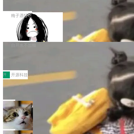
展开启新的篇章。
滞，过去三个月内没有任何条目完成更新，用户
如果你在 Spring Boot 里做过国际化，流程大概
提交的编辑请求也长期处于待处理状态。 Groki
是这样的：配 MessageSource 的 Bean、写 R
梅子酒好吃
pedia 于去年底上线，定位为由人工智能生成内
eloadableResourceBundleMessageSource、
容的百科平台，被马斯克视为传统众包百科网站
Apache Doris 4.1 全面增强 Iceberg：
声明 LocaleResolver、注册 LocaleChangeInt
支持 UPDATE、MERGE INTO 与 Iceb
维基百科的替代方案。Lawfare 调查发现，无论
erceptor…五六步之后才能看到第一行翻译文
Apache Doris 4.1 要补齐的，正是缺失的那一
erg V3
热门页面还是低关注度页面，均未出现近期更
本。 Solon 换了个方式。整个 i18n 模块围绕三
半。在已有查询能力的基础上，Doris 进一步支
白开水不加糖
新，相关问题并非局限于特定领域，而是在不同
个解析器、一个注解、一个工具类展开——没有
持了 UPDATE、DELETE、MERGE INTO 等数
主题和访问量页面中普遍存在。 调查人员最初认
XML、没有拦截器注册、没有样板配置。 资源
Testin XAgent：CIO智能测试落地指南
据修改操作、完整的表结构管理与分区演进，以
为，Grokipedia可能只是限...
文件的约定 把文件放到 resources/i18n/ 下： r
及 rewrite_data_files、expire_snapshots 等日
7月30日，TiD2026质量竞争力大会在北京中关
esources/i18n/messages.properties ...
常维护操作，并完整支持 Iceberg V3 格式。
村国家自主创新示范区会议中心开幕。本届大会
开
开源科技
由中关村智联软件服务业质量创新联盟主办，以
让非法状态不可表示：一篇关于 ADT
“智构可信·质创未来——AI原生时代的质量新范
的帖子在 Reddit 火了
式”为主题，直面AI从实验室走向规模化产业落地
有一种东西，一旦用过就回不去了。Alex Fedos
的核心质量命题。会上，《2026智能研发生产力
eev 管它叫"软件设计的基石"。 他说的东西不新
局
工具选型手册》发布，Testin云测的Testin XAge
鲜——代数数据类型（ADT），尤其是和类型
Cloudflare 开源内部企业 AI 平台 Clou
nt智能测试系统入选AI测试领域代表产品。对CI
（sum type）。但他说清楚了一件事：这不是类
dflare OS
O而言，这提示了一个转变：AI测试正在从效率
型系统的学术体操，是日常编码的思维方式。 文
Cloudflare 发布了一个开源项目 Cloudflare O
工具升级为企业的质量基础设施。 CIO面对的新
章从一个简单的例子切入。一个网站的深色主题
S。如果你只看官方博客，你会觉得这是又一
局