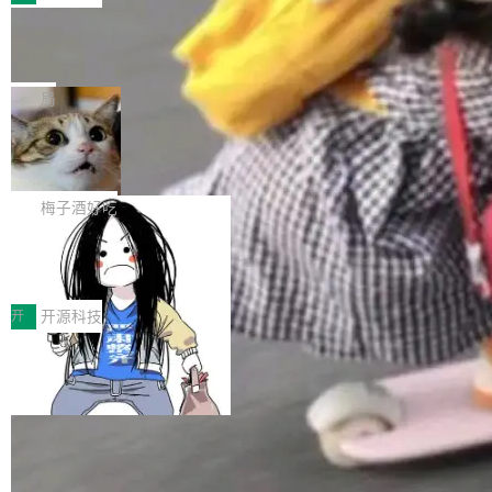
件。 腾讯网平团队在UCL-MPComm中实现了一
型或企业内部部署模型提升研发效率。但随着 AI
各领域的应用成果，覆盖技术底座、行业赋能、
个独立于业务线程的全局通信引擎（Engine），
Coding 从个人辅助工具逐步走向团队级、组织
Jeff Dean 离开 Google：一个时代的结
产品应用、支撑保障、专题等五大方向。深信服
并实...
束，一个实验室的开始
级应用，企业在规模化落地过程中，对安全性、
AI算力网关（AI创新平台）成功入选！ 随着各行
Google 员工编号 20。MapReduce 作者之一。
可控性和代码质量提出了更高要求。 首先是数据
各业的Agent走向规模化建设，算力构成形态逐
Bigtable 作者之一。TensorFlow 的作者之一。
局
安全与合规要求。对于大多数普通研发场景，公
渐丰富，用户关注的重点也在发生变化：不只是
Gemini 的架构师。Google 首席科学家。 Jeff D
有云模型能够满足快速试用和效率提升的需求。
让AI用起来，还要进一步看清混合算力时代下，
🔥 SolonCode v2026.8.4 发布：界面
ean 在 Google 工作了 27 年后，宣布离职。 他
但对于金融、能源、医疗等对数据安全要求较...
字体可调、22 种语言、记忆搜索增强
Token花在哪里、算力是否被充分利用，以及持
不是一个人走。一同离开的还有 Sanjay Ghema
打开终端就能上岗的全中文编码智能体，这一轮
续增长的AI成本该如何优化。 深信服AI算力网关
wat（Google 员工编号 23，Jeff Dean 二十多
把「看得清、用母语、记得住」三件事一次补
梅子酒好吃
正是围绕这些实际问题，从Token治理和成本治
年的编程搭档，MapReduce 和 Bigtable 的共同
齐。 SolonCode 是什么 SolonCode 是杭州无
理两个方面，让用户的每一份算力都看得清、管
作者）、Quoc Le（Google 大脑核心成员，Se
让“代码语义理解”深度释放AI Coding
耳科技研发的企业级终端编码智能体——一位全
得住、用得稳、省得下、更安全！ 一、从现在开
价值潜能：华为云码道（CodeArts）
q2Seq 和 DocAI 的共同发明人）以及 Oriol Vin
中文驱动的数字员工，自主理解需求、规划步
一、代码仓深度理解技术的作用与价值 在软件工
始，Token使用一目...
代码仓技术解析
yals（Gemini 联合负责人，AlphaSta...
骤、编写代码。不挑模型、不挑平台，curl 一行
程实践中，代码仓是企业核心知识资产的主要载
开
开源科技
装完即用。 开源地址：Gitee · GitCode · GitHu
体。企业级代码仓库通常包含数十万乃至数百万
b 安装 支持 Java 8+（8~26）、macOS / Linu
一条“删库”命令跑 17 小时，算法工程
个文件，其规模远超单次模型调用可承载的上下
师删光 89TB 数据只为干私活
x / Windows / Harmony PC。 # macOS / Linu
文窗口。随着项目规模的持续扩张与代码历史的
最高人民检察院8月4日公布了一起案件：北京一
x / Harmony PC curl -fsSL https://solon.noea
不断累积，代码仓中的模块关系、接口契约、业
名90后算法工程师王某，为了给自己接的私活腾
局
r.org/solon...
务逻辑等关键信息往往分散于数十乃至数百个文
服务器空间，删光了公司AI游戏部门的全部核心
件之中，形成高度复杂的知识关联网络。传统的
Cloudflare 分享推理优化实践：KV ca
数据。 王某2024年1月入职东城区某科技公司AI