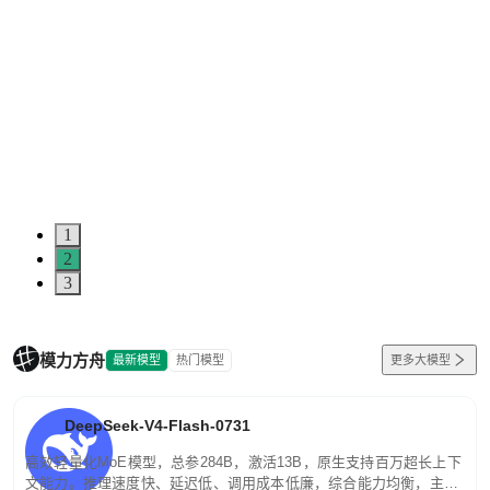
1
2
3
模力方舟
最新模型
热门模型
更多大模型
DeepSeek-V4-Flash-0731
高效轻量化MoE模型，总参284B，激活13B，原生支持百万超长上下
文能力。推理速度快、延迟低、调用成本低廉，综合能力均衡，主打