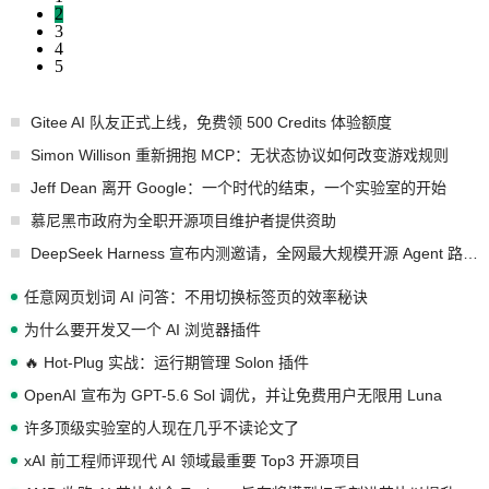
2
3
4
5
Gitee AI 队友正式上线，免费领 500 Credits 体验额度
Simon Willison 重新拥抱 MCP：无状态协议如何改变游戏规则
Jeff Dean 离开 Google：一个时代的结束，一个实验室的开始
慕尼黑市政府为全职开源项目维护者提供资助
DeepSeek Harness 宣布内测邀请，全网最大规模开源 Agent 路演现场诞生
任意网页划词 AI 问答：不用切换标签页的效率秘诀
为什么要开发又一个 AI 浏览器插件
🔥 Hot-Plug 实战：运行期管理 Solon 插件
OpenAI 宣布为 GPT-5.6 Sol 调优，并让免费用户无限用 Luna
许多顶级实验室的人现在几乎不读论文了
xAI 前工程师评现代 AI 领域最重要 Top3 开源项目