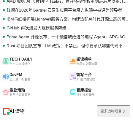
AMD 收购 AI 芯片创企 Taalas，旨在将模型权重刻进芯片以提升推理性能
红帽在2026年Gartner云原生应用平台魔力象限中被评为领导者
IBM与红帽扩展Lightwell服务方案，构建适配AI时代开源生态的可信基础设施
GitHub 再次爆发大规模服务降级
Prime Agent 开源发布：一个能自我改进的编程 Agent，ARC-AGI 3 超越人类专家基线
Rust 项目团队宣布 LLM 政策：不禁止，但你要承认哪些代码不是你写的
TECH DAILY
阅读榜单
每日内容报纸化
每周热文看这里
DevFM
智写平台
当天资讯听着看
AI 创作更轻松
激励活动
智库报告
参与活动赢源石
行业技术报告
AI 造物
更多造物项目