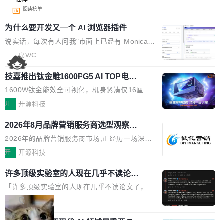
阅读榜单
为什么要开发又一个 AI 浏览器插件
说实话，每次有人问我"市面上已经有 Monica、
Sider、Copilot for Chrome 这些 AI 浏览器插件
席WC
了，你为什么还要再做一个"，我都觉得这个问题
技嘉推出钛金雕1600PG5 AI TOP电
问得好。 因为我自己也是从用户变成开发者的。
源：为发烧级主机与本地AI算力打造旗
现有产品的天花板 我用过不少 AI 浏览器插件。
1600W钛金能效全可视化，机身紧凑仅16厘米
舰供电方案
刚开始觉得都挺好——选中一段文字，弹出解
继2026台北电脑展首度亮相后，技嘉科技近日正
开
开源科技
释；写邮件时帮你润色；看英文网页给你翻译摘
式发布钛金雕1600PG5 AI TOP电源。这款高端
要。但用久了你会发现，它们本质上都是同一类
2026年8月品牌营销服务商选型观察：
电源专为发烧级DIY主机与本地AI算力平台打
从流量思维到品牌资产思维的范式转移
东西：一个带网页上下文的聊天框。 它们能读取
造，整机长度仅16厘米，提供1600W额定功率
2026年的品牌营销服务商市场,正经历一场深刻
页面的文本，然后把文本丢给大模型，再返回一
与80PLUS钛金能效；支持ATX 3.1与PCIe 5.1
的价值重构。全球全案品牌代理机构市场从2025
开
开源科技
段回答。仅此而已。 这当然有用，但总觉得差点
规范，结合服务器级元件、完善供电线材与内置
年的83.1亿美元增长至2026年的86.6亿美元,年
意思。比如我在一个后台管理系统里，需要填50
实时LCD监控屏，可充分满足当下高阶PC主机
许多顶级实验室的人现在几乎不读论文
复合增长率达5.44%,预计2032年将突破120亿美
个表单字段，每个字段还有联动逻辑；比如我
了
的严苛使用需求。 澎湃功率，紧凑机身 钛金雕1
元。数字广告与公共关系相关服务市场更是从20
「许多顶级实验室的人现在几乎不读论文了，而
想...
600PG5 AI TOP具备强悍输出功率，同时实现
25年的8463亿美元扩张至2026年的8763亿美
且他们认为 ICLR/ICML/NeurIPS 充斥着大量过
局
机身尺寸大幅精简。整机长度仅16厘米，属于同
元。数字的背后是一个清晰的事实——品牌对专
度宣传和欺诈。」 OpenAI 研究员 Keller Jorda
功率段机身尺寸十分紧凑的1600W电源产品。小