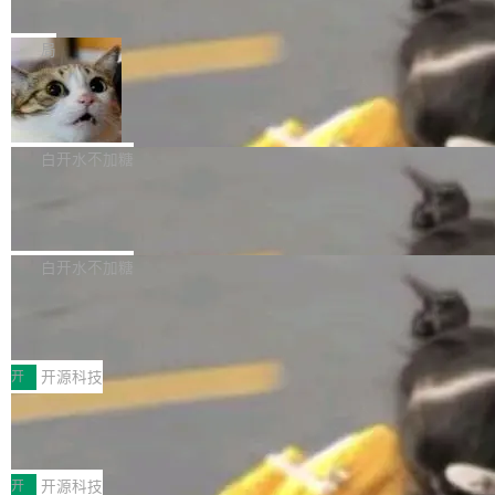
e” 和 Muse Spark 1.2 模型
mmit 之间的空隙里丢失了。 DeltaDB 要做的就
金额高达158.3亿美元，这一单项投入已经逼近
Meta 今天发布了两款 AI 产品：Muse Code，
是把这段空隙补上。 回退到任何一次编辑：Delt
微软同期总资本开支的四成。 与亚马逊、Alpha
一个在终端里运行的编程 agent；Muse Spark
局
aDB 捕获 commit 之间的每一次操作，...
bet、微软以及 Meta 等传统科技巨头相比，Spa
1.2，驱动这个 agent 的新模型。一句话概括：
ceXAI的资金消耗速度尤为引人瞩目。然而，支
美团开源 LoHoSearch，用知识图谱校
你可以用 curl -fsSL https://dev.meta.ai/install.
准 AI 能力认知
撑庞大支出的资金来源却呈现出截然不同的面
sh | bash 安装一个能在大项目里自动规划、写
机器出题的前提，是让机器拥有全局视野。整个
貌。数据显示，微软和 Meta 主要依托充沛的经
代码、验证结果的 AI 终端工具。 据介绍，Muse
构建流程可以分为四个环节：建图 → 控制难度
白开水不加糖
营现金流来覆盖资本开支，其资本支出覆盖率分
Code 是 Meta 的编程 agent 产品。它和市场上
→ 质量把关 → 数据概览。
别达到155% 和106%;而SpaceXAI的经营现金
腾讯开源 UCL-MPComm 通信库
已有的终端编程 agent 在设计理念上有几个明显
流仅能覆盖资本开支的12...
的差异点。 异步后台 agent：Muse Code 有一
腾讯网平团队宣布开源了 UCL-MPComm 通信
个主 agent 循环，外加一组后台 agent。这些后
库，并将作为transport接入Mooncake TENT。
白开水不加糖
台 agent...
该通信库针对AI Memory池化场景的数据传输需
CoStrict入选工信部2025人工智能应用
求进行了深度优化，能够实现数据中心内大规模
典型案例
计算节点间多种内存类型的高性能通信。 UCL-
近日，工信部科技司公示《2025人工智能应用典
MPComm将作为一种传输引擎接入Mooncake T
型案例入选名单》，深信服“面向企业研发场景的
开
开源科技
ENT，实现零拷贝传输性能提升30%、非零拷贝
开源 AI 编程平台 CoStrict 应用”凭借卓越的技术
传输性能最高提升5倍。UCL-MPComm底层基
深信服AI算力网关入选工信部人工智能
创新与落地成效成功入选。 全链路私有化部署，
应用典型案例！
于自研UCL-Engine通信引擎，后续腾讯网平将
助力企业AI研发安全落地 当前，越来越多企业已
前不久，工业和信息化部正式发布《2025年人工
持续开源更多基于UCL-Engine的高性能通信组
经开始引入 AI Coding 工具，通过调用公有云模
智能应用典型案例名单》，集中展示人工智能在
开
开源科技