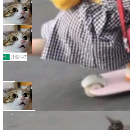
现实 过去两年，CIO们的焦虑清单上多了两项：
设置，如果用布尔值 + 可空字段来表示——bool
个"AI 知识库 + 聊天机器人"——每个大厂都在
一是如何让大模型和智能体应用安全地从PoC走
ean 表示是否可切换，nullable 的默认模式、浅
Deno 团队开源 Celld，可自托管的分
做，没什么新鲜的。 但 Kenton Varda 在 Twitte
向生产，二是如何让测试团队跟得上AI应用...
布式 Durable Objects
色方案、深色方案——会产生大量无意义的组
r 上把事情说清楚了： 今天我们发布了 Cloudfla
Ryan Dahl 领导的 Deno 团队推出了最新开源项
合。方案缺了、配置冲突了、全 null 了。要知道
re OS，一个带连接器的聊天机器人，跟其他所
目 Celld，一个能在自己机器上运行 Cloudflare
局
哪些组合有效，作者说，你得靠"文档、校验、或
有科技公司做的一样。只不过，实际上它不一
Workers 和 Durable Objects 的守护进程。 设
者部落知识"。 换个写法。Rust 的 enum，两个
样。这是 Sandstorm.io 的重制版，我十年前的
鲁大师7月新机性能/流畅/AI榜：vivo夺
计思路很直接：每个对象是一个独立的 SQLite
变体：Switchable...
性能、流畅双第一，三星Galaxy Z系列
那个创业公司。不同的是，这次它构建在 Cloudf
数据库，按名称寻址，复制到你自己的 S3 兼容
2026年7月的手机市场，由于存储等硬件成本暴
新折叠缺席
lare Workers 上——我花了九年时间搭建的平台
存储库里。节点之间只通过这个存储库协调——
增，手机厂商的日子也不好过啊，新机速度明显
开
开源科技
——并且深度集成了 AI。这基本上是我十年秘密
没有控制平面，没有共识协议。每个对象自带一
放缓，因此硝烟味淡了许多。新机参数规格除开
计划的顶峰。 十年前，Ken...
个小型数据库，应用天然按分片构建，单个数据
Zed 推出 DeltaDB，一个记录 commit
高价的三星折叠（三星Galaxy Z Fold8 Ultra / Z
之间所有操作的版本控制系统
库的竞争和爆炸半径问题在设计层面就被消除
Fold8 / Z Flip8）外，其余要么是中低端机器，
Zed 编辑器团队发布了新项目——DeltaDB，一
了。 闲置的 cell 会休眠到几乎不占资源。当 cel
例如iQOO Z11i、REDMI Note 17、REDMI No
个在 git commit 之间记录每一次编辑操作的版
局
l 迁移或唤醒时，新宿主从 S3 恢复 SQLite 数据
te 17 Pro、OPPO K15，要么是vivo X300 E这
本控制系统。目前处于 Early Access 阶段。 De
库继续执行。存储库是持久化的唯一真相...
样的次旗舰。 Galaxy Z Fold8 Ultra / Z Fold8 /
SpaceXAI 单季资本开支达 183 亿美元
ltaDB 的核心思路直接写在 landing page 最显
Z Flip8三款折叠屏新机均在7月22日发布，且全
眼的位置：「Software is made between com
根据风险投资人Tomer Tunguz 博客（VC 分
部搭载骁龙8 Elite Gen5 for Galaxy，它们本该
mits」——软件是在 commit 之间写出来的。git
析）披露的最新分析与第二季度业绩报告，Spac
白开水不加糖
是7月性...
只记录了你提交的最终状态，但真正的工作过程
eXAI在上个季度的总资本支出飙升至183.7亿美
——打字、删改、试错、agent 对话——都在 co
Meta 发布终端编程 Agent“Muse Cod
元。其中，绝大部分资金被直接用于 AI 领域，