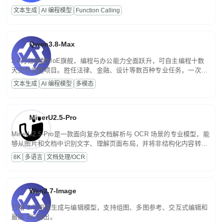
高并发、轻量化任务，适合日常对话、内容创作、基础 RAG、批量
文本生成
AI 编程模型
Function Calling
文案处理等普惠刚需场景。
Qwen3.8-Max
2.4万亿参数MoE旗舰，编程与办公能力全面跃升，可自主编程十数
天交付完整项目。胜任法律、金融、设计等数百种专业任务，一次对
话端到端交付生产级成果。原生视觉理解贯穿规划、执行与验证全流
文本生成
AI 编程模型
多模态
程，支持超长文档与长视频的深度语义解析。长程任务中自主规划与
闭环迭代，持续进化。
MinerU2.5-Pro
MinerU2.5-Pro是一款面向复杂文档解析与 OCR 场景的专业模型，能
够从图片和文档中识别文字、理解页面布局，并将非结构化内容转换
为便于存储、检索和二次处理的结构化结果。
8K
多语言
文档处理/OCR
Wan2.7-Image
万相 2.7 图像生成与编辑模型，支持组图、多图参考、交互式编辑和
最高 2K 输出。