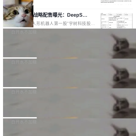
5% RHAE Best@1，超过了 ARC 报告的人类专
覆盖 rust-lang/rust 单一仓库的代码贡献。这不
局
家基线 95.4%。 不是又一个 coding agent 包装
是项目级别的官方立场，目前由五个团队采纳，
宇树科技 IPO 战略配售曝光：DeepSe
器 Prime Agent 的架构和市面上大多数 coding
但它可能是主流开源项目中关于 AI 辅助贡献最
ek 获配 93.3 万股，锁定 36 个月
agent 有本质区别。大多数 agent harness 的设
细致的一份规则。 政策的核心只有一句话：LLM
8月6日晚间，“人形机器人第一股”宇树科技股份
计是基于早期模型的能力—...
可以用来分析、提炼、审阅、建议，但不能用来
有限公司披露IPO发行价格及战略配售结果，杭
白开水不加糖
创作。 具体来说，LLM 生成的代码可以提交，
州深度求索人工智能基础技术研究有限公司（De
但必须满足五个条件：预先安排、非关键、高质
Docker 29.7.2 发布
epSeek）获配93.3399万股，按150.8元/股发行
量、充分测试、充分审查，并且必须披露。LLM
价格计算，认购金额约1.41亿元，股份锁定期为
Docker 29.7.2 现已发布，具体更新内容如下：
不得生成涉及安全性的关键变更，除非作者本身
36个月。 公告显示，本次宇树科技战略配售对
Bug fixes and enhancements 修复多次传递同
白开水不加糖
就是领域专家。即使如此，政策也"强烈不建
象主要包括长期投资机构、与公司业务具有战略
一环境变量时，docker service create和docker
议"这么做。 对于不披露的情况，审核者可以直
合作关系或长期合作愿景的大型企业、科创板保
Apache Fluss 毕业成为顶级项目
service update会发生 panic 的问题。docker/cl
接关闭 PR，无需解释。 政策作者 Jynn Ne...
荐人跟投子公司，以及公司高级管理人员和核心
i#7145 修复了 Docker Engine 29.7.0 中引入的
今年 7 月，Apache Fluss 的毕业提案在 Apach
员工参与设立的专项资产管理计划。其中，Dee
一个回归问题，该问题导致拉取镜像时会拒绝包
e 孵化器项目管理委员会（IPMC）投票中获得
白开水不加糖
pSeek作为与宇树科技具备战略合作关系的企
含绝对 hardlink 目标的镜像（此类镜像由某些镜
全票通过，随后获 Apache 软件基金会董事会批
业，获配股份数量占本次发行数量的2.31%。 除
像构建工具生成）。moby/moby#53305 修复了
马斯克 AI 百科项目 Grokipedia 被曝数
准。今天，Apache 软件基金会正式宣布 Apach
DeepSeek外，腾讯旗下上海启善投资有限公司
月未更新
Docker Engine 29.7.0 中引入的一个回归问
e Fluss 孵化毕业，成为 Apache 顶级项目（TL
埃隆·马斯克推出的AI百科项目 Grokipedia 被曝
获配9...
题，该问题可能导致在旧版 Linux 内核...
P）！这一里程碑不仅标志着 Fluss 迈入新的发
长期停止内容更新，未能实现其作为“AI版维基百
白开水不加糖
展阶段，也将进一步推动流式存储、实时湖仓与
科”替代品的目标。 据 Lawfare 最新调查，自今
AI 数据基础加速融合，为实时数据基础设施的发
Solon I18n：三种解析器，零样板代码
年4月以来，Grokipedia 页面更新功能基本停