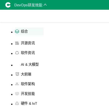
DevOps研发效能
综合
开源资讯
软件资讯
AI & 大模型
大前端
软件架构
开发技能
硬件 & IoT