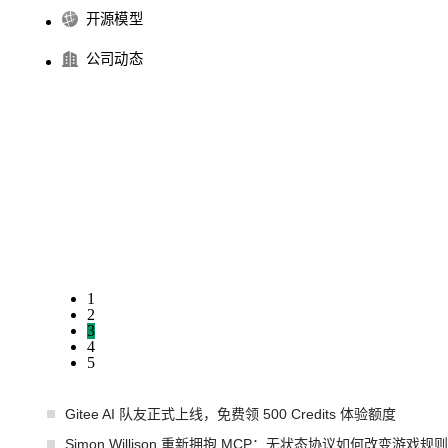
开源模型
公司动态
1
2
3
4
5
Gitee AI 队友正式上线，免费领 500 Credits 体验额度
Simon Willison 重新拥抱 MCP：无状态协议如何改变游戏规则