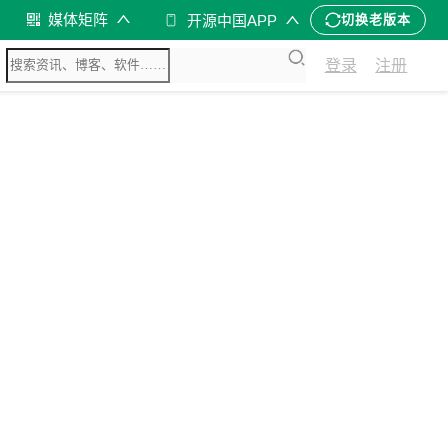
媒体矩阵
开源中国APP
切换老版本
登录
注册