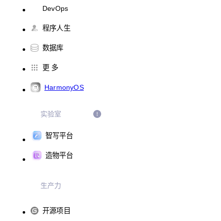
DevOps
程序人生
数据库
更 多
HarmonyOS
实验室
智写平台
造物平台
生产力
开源项目