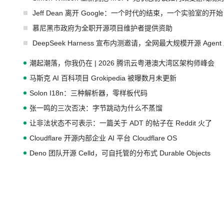
Jeff Dean 离开 Google：一个时代的结束，一个实验室的开始
慕尼黑市政府为全职开源项目维护者提供资助
DeepSeek Harness 宣布内测邀请，全网最大规模开源 Age
潮起潮落，你我仍在 | 2026 腾讯云粤港澳大湾区架构师峰会
马斯克 AI 百科项目 Grokipedia 被曝数月未更新
Solon I18n：三种解析器，零样板代码
张一鸣的三次否决：字节跳动为什么不蒸馏
让非法状态不可表示：一篇关于 ADT 的帖子在 Reddit 火了
Cloudflare 开源内部企业 AI 平台 Cloudflare OS
Deno 团队开源 Celld，可自托管的分布式 Durable Objects
Zed 推出 DeltaDB，一个记录 commit 之间所有操作的版本控
SpaceXAI 单季资本开支达 183 亿美元
小米正式开源自研具身基座模型 Xiaomi-Robotics-1
Meta 发布终端编程 Agent“Muse Code” 和 Muse Spark 1.2 