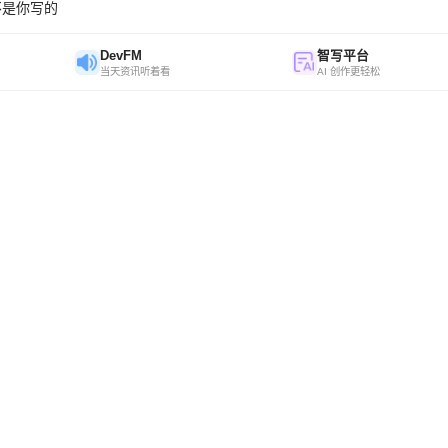
不是你写的
DevFM
智写平台
当天资讯听着看
AI 创作更轻松