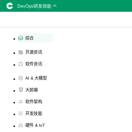
DevOps研发效能
综合
开源资讯
软件资讯
AI & 大模型
大前端
软件架构
开发技能
硬件 & IoT