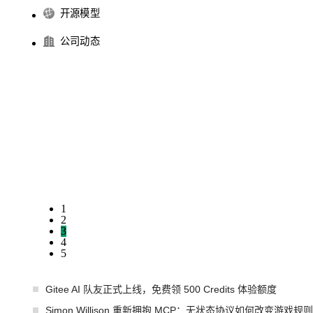
开源模型
公司动态
1
2
3
4
5
Gitee AI 队友正式上线，免费领 500 Credits 体验额度
Simon Willison 重新拥抱 MCP：无状态协议如何改变游戏规则