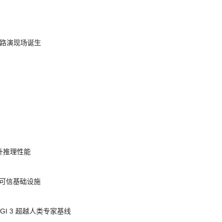
nt 路演现场诞生
提升推理性能
态的可信基础设施
AGI 3 超越人类专家基线