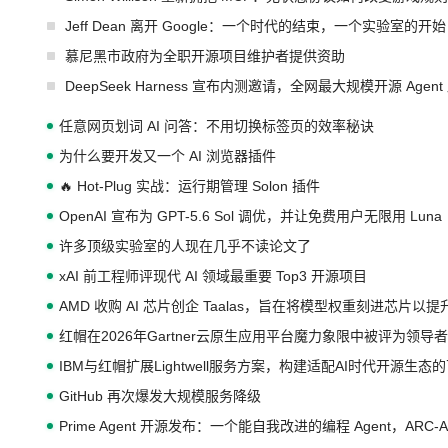
Jeff Dean 离开 Google：一个时代的结束，一个实验室的开始
慕尼黑市政府为全职开源项目维护者提供资助
DeepSeek Harness 宣布内测邀请，全网最大规模开源 Age
任意网页划词 AI 问答：不用切换标签页的效率秘诀
为什么要开发又一个 AI 浏览器插件
🔥 Hot-Plug 实战：运行期管理 Solon 插件
OpenAI 宣布为 GPT-5.6 Sol 调优，并让免费用户无限用 Luna
许多顶级实验室的人现在几乎不读论文了
xAI 前工程师评现代 AI 领域最重要 Top3 开源项目
AMD 收购 AI 芯片创企 Taalas，旨在将模型权重刻进芯片以
红帽在2026年Gartner云原生应用平台魔力象限中被评为领导者
IBM与红帽扩展Lightwell服务方案，构建适配AI时代开源生
GitHub 再次爆发大规模服务降级
Prime Agent 开源发布：一个能自我改进的编程 Agent，ARC-