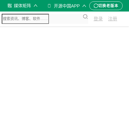
媒体矩阵
开源中国APP
切换老版本
登录
注册