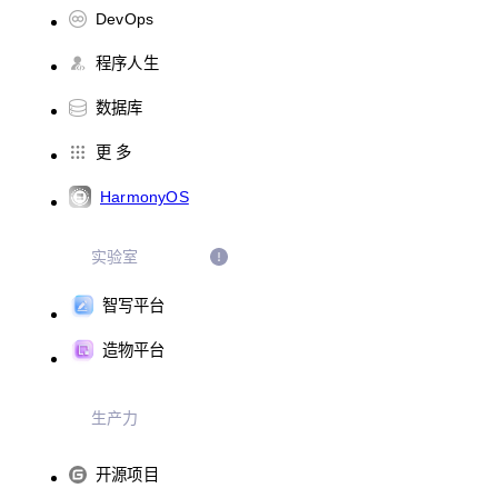
DevOps
程序人生
数据库
更 多
HarmonyOS
实验室
智写平台
造物平台
生产力
开源项目