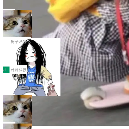
并实...
束，一个实验室的开始
级应用，企业在规模化落地过程中，对安全性、
AI算力网关（AI创新平台）成功入选！ 随着各行
Google 员工编号 20。MapReduce 作者之一。
可控性和代码质量提出了更高要求。 首先是数据
各业的Agent走向规模化建设，算力构成形态逐
Bigtable 作者之一。TensorFlow 的作者之一。
局
安全与合规要求。对于大多数普通研发场景，公
渐丰富，用户关注的重点也在发生变化：不只是
Gemini 的架构师。Google 首席科学家。 Jeff D
有云模型能够满足快速试用和效率提升的需求。
让AI用起来，还要进一步看清混合算力时代下，
🔥 SolonCode v2026.8.4 发布：界面
ean 在 Google 工作了 27 年后，宣布离职。 他
但对于金融、能源、医疗等对数据安全要求较...
字体可调、22 种语言、记忆搜索增强
Token花在哪里、算力是否被充分利用，以及持
不是一个人走。一同离开的还有 Sanjay Ghema
打开终端就能上岗的全中文编码智能体，这一轮
续增长的AI成本该如何优化。 深信服AI算力网关
wat（Google 员工编号 23，Jeff Dean 二十多
把「看得清、用母语、记得住」三件事一次补
梅子酒好吃
正是围绕这些实际问题，从Token治理和成本治
年的编程搭档，MapReduce 和 Bigtable 的共同
齐。 SolonCode 是什么 SolonCode 是杭州无
理两个方面，让用户的每一份算力都看得清、管
让“代码语义理解”深度释放AI Coding
作者）、Quoc Le（Google 大脑核心成员，Se
耳科技研发的企业级终端编码智能体——一位全
得住、用得稳、省得下、更安全！ 一、从现在开
价值潜能：华为云码道（CodeArts）
q2Seq 和 DocAI 的共同发明人）以及 Oriol Vin
中文驱动的数字员工，自主理解需求、规划步
一、代码仓深度理解技术的作用与价值 在软件工
始，Token使用一目...
代码仓技术解析
yals（Gemini 联合负责人，AlphaSta...
骤、编写代码。不挑模型、不挑平台，curl 一行
程实践中，代码仓是企业核心知识资产的主要载
开
开源科技
装完即用。 开源地址：Gitee · GitCode · GitHu
体。企业级代码仓库通常包含数十万乃至数百万
一条“删库”命令跑 17 小时，算法工程
b 安装 支持 Java 8+（8~26）、macOS / Linu
个文件，其规模远超单次模型调用可承载的上下
师删光 89TB 数据只为干私活
x / Windows / Harmony PC。 # macOS / Linu
文窗口。随着项目规模的持续扩张与代码历史的
最高人民检察院8月4日公布了一起案件：北京一
x / Harmony PC curl -fsSL https://solon.noea
不断累积，代码仓中的模块关系、接口契约、业
名90后算法工程师王某，为了给自己接的私活腾
局
r.org/solon...
务逻辑等关键信息往往分散于数十乃至数百个文
服务器空间，删光了公司AI游戏部门的全部核心
件之中，形成高度复杂的知识关联网络。传统的
Cloudflare 分享推理优化实践：KV ca
数据。 王某2024年1月入职东城区某科技公司AI
che 量化 + 权重压缩，吞吐量提升 4
代码检索手段（如关键词匹配、目录遍历）仅能
短剧部门，有互联网大厂背景。在公司内部架构
Kimi 和 GLM 是当前最强的大模型系列之一，但
1%，成本降 30%
在语法层面完成文本定位，难以触及代码的语义
调整期间，部门三次通知全员将数据从A集群迁
它们有一个共同的问题：太吃显存了。月之暗面
局