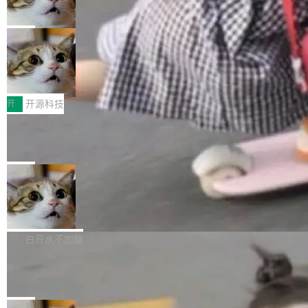
向生产，二是如何让测试团队跟得上AI应用...
布式 Durable Objects
色方案、深色方案——会产生大量无意义的组
r 上把事情说清楚了： 今天我们发布了 Cloudfla
Ryan Dahl 领导的 Deno 团队推出了最新开源项
合。方案缺了、配置冲突了、全 null 了。要知道
re OS，一个带连接器的聊天机器人，跟其他所
目 Celld，一个能在自己机器上运行 Cloudflare
局
哪些组合有效，作者说，你得靠"文档、校验、或
有科技公司做的一样。只不过，实际上它不一
Workers 和 Durable Objects 的守护进程。 设
者部落知识"。 换个写法。Rust 的 enum，两个
样。这是 Sandstorm.io 的重制版，我十年前的
鲁大师7月新机性能/流畅/AI榜：vivo夺
计思路很直接：每个对象是一个独立的 SQLite
变体：Switchable...
性能、流畅双第一，三星Galaxy Z系列
那个创业公司。不同的是，这次它构建在 Cloudf
数据库，按名称寻址，复制到你自己的 S3 兼容
2026年7月的手机市场，由于存储等硬件成本暴
新折叠缺席
lare Workers 上——我花了九年时间搭建的平台
存储库里。节点之间只通过这个存储库协调——
增，手机厂商的日子也不好过啊，新机速度明显
开
开源科技
——并且深度集成了 AI。这基本上是我十年秘密
没有控制平面，没有共识协议。每个对象自带一
放缓，因此硝烟味淡了许多。新机参数规格除开
计划的顶峰。 十年前，Ken...
个小型数据库，应用天然按分片构建，单个数据
Zed 推出 DeltaDB，一个记录 commit
高价的三星折叠（三星Galaxy Z Fold8 Ultra / Z
之间所有操作的版本控制系统
库的竞争和爆炸半径问题在设计层面就被消除
Fold8 / Z Flip8）外，其余要么是中低端机器，
Zed 编辑器团队发布了新项目——DeltaDB，一
了。 闲置的 cell 会休眠到几乎不占资源。当 cel
例如iQOO Z11i、REDMI Note 17、REDMI No
个在 git commit 之间记录每一次编辑操作的版
局
l 迁移或唤醒时，新宿主从 S3 恢复 SQLite 数据
te 17 Pro、OPPO K15，要么是vivo X300 E这
本控制系统。目前处于 Early Access 阶段。 De
库继续执行。存储库是持久化的唯一真相...
SpaceXAI 单季资本开支达 183 亿美元
样的次旗舰。 Galaxy Z Fold8 Ultra / Z Fold8 /
ltaDB 的核心思路直接写在 landing page 最显
Z Flip8三款折叠屏新机均在7月22日发布，且全
眼的位置：「Software is made between com
根据风险投资人Tomer Tunguz 博客（VC 分
部搭载骁龙8 Elite Gen5 for Galaxy，它们本该
mits」——软件是在 commit 之间写出来的。git
析）披露的最新分析与第二季度业绩报告，Spac
白开水不加糖
是7月性...
只记录了你提交的最终状态，但真正的工作过程
eXAI在上个季度的总资本支出飙升至183.7亿美
Meta 发布终端编程 Agent“Muse Cod
——打字、删改、试错、agent 对话——都在 co
元。其中，绝大部分资金被直接用于 AI 领域，
e” 和 Muse Spark 1.2 模型
mmit 之间的空隙里丢失了。 DeltaDB 要做的就
金额高达158.3亿美元，这一单项投入已经逼近
Meta 今天发布了两款 AI 产品：Muse Code，
是把这段空隙补上。 回退到任何一次编辑：Delt
微软同期总资本开支的四成。 与亚马逊、Alpha
一个在终端里运行的编程 agent；Muse Spark
局