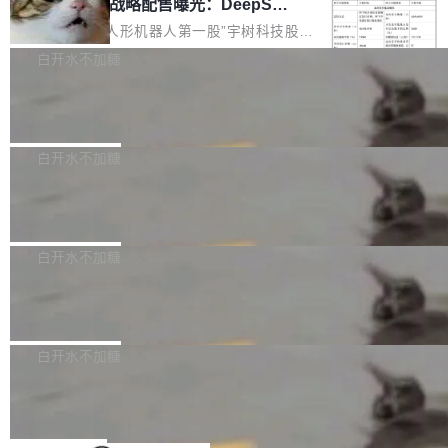
器 Prime Agent 的架构和市面上大多数 coding
宇树科技 IPO 战略配售曝光：DeepSe
但它可能是主流开源项目中关于 AI 辅助贡献最
ek 获配 93.3 万股，锁定 36 个月
agent 有本质区别。大多数 agent harness 的设
细致的一份规则。 政策的核心只有一句话：LLM
8月6日晚间，“人形机器人第一股”宇树科技股份
计是基于早期模型的能力—...
可以用来分析、提炼、审阅、建议，但不能用来
有限公司披露IPO发行价格及战略配售结果，杭
白开水不加糖
创作。 具体来说，LLM 生成的代码可以提交，
州深度求索人工智能基础技术研究有限公司（De
但必须满足五个条件：预先安排、非关键、高质
Docker 29.7.2 发布
epSeek）获配93.3399万股，按150.8元/股发行
量、充分测试、充分审查，并且必须披露。LLM
价格计算，认购金额约1.41亿元，股份锁定期为
Docker 29.7.2 现已发布，具体更新内容如下：
不得生成涉及安全性的关键变更，除非作者本身
36个月。 公告显示，本次宇树科技战略配售对
Bug fixes and enhancements 修复多次传递同
白开水不加糖
就是领域专家。即使如此，政策也"强烈不建
象主要包括长期投资机构、与公司业务具有战略
一环境变量时，docker service create和docker
议"这么做。 对于不披露的情况，审核者可以直
合作关系或长期合作愿景的大型企业、科创板保
Apache Fluss 毕业成为顶级项目
service update会发生 panic 的问题。docker/cl
接关闭 PR，无需解释。 政策作者 Jynn Ne...
荐人跟投子公司，以及公司高级管理人员和核心
i#7145 修复了 Docker Engine 29.7.0 中引入的
今年 7 月，Apache Fluss 的毕业提案在 Apach
员工参与设立的专项资产管理计划。其中，Dee
一个回归问题，该问题导致拉取镜像时会拒绝包
e 孵化器项目管理委员会（IPMC）投票中获得
白开水不加糖
pSeek作为与宇树科技具备战略合作关系的企
含绝对 hardlink 目标的镜像（此类镜像由某些镜
全票通过，随后获 Apache 软件基金会董事会批
业，获配股份数量占本次发行数量的2.31%。 除
像构建工具生成）。moby/moby#53305 修复了
马斯克 AI 百科项目 Grokipedia 被曝数
准。今天，Apache 软件基金会正式宣布 Apach
DeepSeek外，腾讯旗下上海启善投资有限公司
月未更新
Docker Engine 29.7.0 中引入的一个回归问
e Fluss 孵化毕业，成为 Apache 顶级项目（TL
埃隆·马斯克推出的AI百科项目 Grokipedia 被曝
获配9...
题，该问题可能导致在旧版 Linux 内核...
P）！这一里程碑不仅标志着 Fluss 迈入新的发
长期停止内容更新，未能实现其作为“AI版维基百
白开水不加糖
展阶段，也将进一步推动流式存储、实时湖仓与
科”替代品的目标。 据 Lawfare 最新调查，自今
Solon I18n：三种解析器，零样板代码
AI 数据基础加速融合，为实时数据基础设施的发
年4月以来，Grokipedia 页面更新功能基本停
展开启新的篇章。
滞，过去三个月内没有任何条目完成更新，用户
如果你在 Spring Boot 里做过国际化，流程大概