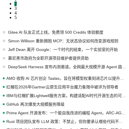
2
3
4
5
Gitee AI 队友正式上线，免费领 500 Credits 体验额度
Simon Willison 重新拥抱 MCP：无状态协议如何改变游戏规则
Jeff Dean 离开 Google：一个时代的结束，一个实验室的开始
慕尼黑市政府为全职开源项目维护者提供资助
DeepSeek Harness 宣布内测邀请，全网最大规模开源 Agent 路演现场诞生
AMD 收购 AI 芯片创企 Taalas，旨在将模型权重刻进芯片以提升推理性能
红帽在2026年Gartner云原生应用平台魔力象限中被评为领导者
IBM与红帽扩展Lightwell服务方案，构建适配AI时代开源生态的可信基础设施
GitHub 再次爆发大规模服务降级
Prime Agent 开源发布：一个能自我改进的编程 Agent，ARC-AGI 3 超越人类专家基线
Rust 项目团队宣布 LLM 政策：不禁止，但你要承认哪些代码不是你写的