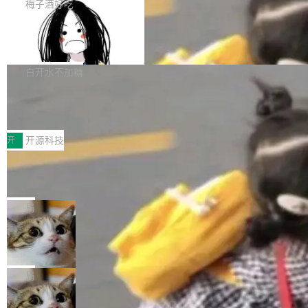
提交的编辑请求也长期处于待处理状态。 Groki
是这样的：配 MessageSource 的 Bean、写 R
梅子酒好吃
pedia 于去年底上线，定位为由人工智能生成内
eloadableResourceBundleMessageSource、
Apache Doris 4.1 全面增强 Iceberg：
容的百科平台，被马斯克视为传统众包百科网站
声明 LocaleResolver、注册 LocaleChangeInt
支持 UPDATE、MERGE INTO 与 Iceb
维基百科的替代方案。Lawfare 调查发现，无论
erceptor…五六步之后才能看到第一行翻译文
Apache Doris 4.1 要补齐的，正是缺失的那一
erg V3
热门页面还是低关注度页面，均未出现近期更
本。 Solon 换了个方式。整个 i18n 模块围绕三
半。在已有查询能力的基础上，Doris 进一步支
白开水不加糖
新，相关问题并非局限于特定领域，而是在不同
个解析器、一个注解、一个工具类展开——没有
持了 UPDATE、DELETE、MERGE INTO 等数
主题和访问量页面中普遍存在。 调查人员最初认
XML、没有拦截器注册、没有样板配置。 资源
Testin XAgent：CIO智能测试落地指南
据修改操作、完整的表结构管理与分区演进，以
为，Grokipedia可能只是限...
文件的约定 把文件放到 resources/i18n/ 下： r
及 rewrite_data_files、expire_snapshots 等日
7月30日，TiD2026质量竞争力大会在北京中关
esources/i18n/messages.properties ...
常维护操作，并完整支持 Iceberg V3 格式。
村国家自主创新示范区会议中心开幕。本届大会
开
开源科技
由中关村智联软件服务业质量创新联盟主办，以
让非法状态不可表示：一篇关于 ADT
“智构可信·质创未来——AI原生时代的质量新范
的帖子在 Reddit 火了
式”为主题，直面AI从实验室走向规模化产业落地
有一种东西，一旦用过就回不去了。Alex Fedos
的核心质量命题。会上，《2026智能研发生产力
eev 管它叫"软件设计的基石"。 他说的东西不新
局
工具选型手册》发布，Testin云测的Testin XAge
鲜——代数数据类型（ADT），尤其是和类型
nt智能测试系统入选AI测试领域代表产品。对CI
Cloudflare 开源内部企业 AI 平台 Clou
（sum type）。但他说清楚了一件事：这不是类
dflare OS
O而言，这提示了一个转变：AI测试正在从效率
型系统的学术体操，是日常编码的思维方式。 文
Cloudflare 发布了一个开源项目 Cloudflare O
工具升级为企业的质量基础设施。 CIO面对的新
章从一个简单的例子切入。一个网站的深色主题
S。如果你只看官方博客，你会觉得这是又一
局
现实 过去两年，CIO们的焦虑清单上多了两项：
设置，如果用布尔值 + 可空字段来表示——bool
个"AI 知识库 + 聊天机器人"——每个大厂都在
一是如何让大模型和智能体应用安全地从PoC走
ean 表示是否可切换，nullable 的默认模式、浅
Deno 团队开源 Celld，可自托管的分
做，没什么新鲜的。 但 Kenton Varda 在 Twitte