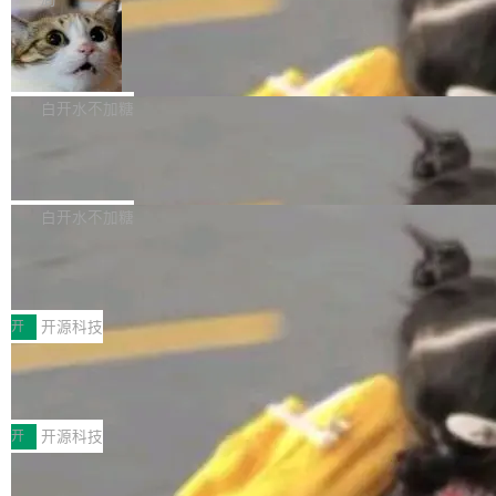
aDB 捕获 commit 之间的每一次操作，...
bet、微软以及 Meta 等传统科技巨头相比，Spa
1.2，驱动这个 agent 的新模型。一句话概括：
ceXAI的资金消耗速度尤为引人瞩目。然而，支
美团开源 LoHoSearch，用知识图谱校
你可以用 curl -fsSL https://dev.meta.ai/install.
准 AI 能力认知
撑庞大支出的资金来源却呈现出截然不同的面
sh | bash 安装一个能在大项目里自动规划、写
机器出题的前提，是让机器拥有全局视野。整个
貌。数据显示，微软和 Meta 主要依托充沛的经
代码、验证结果的 AI 终端工具。 据介绍，Muse
构建流程可以分为四个环节：建图 → 控制难度
白开水不加糖
营现金流来覆盖资本开支，其资本支出覆盖率分
Code 是 Meta 的编程 agent 产品。它和市场上
→ 质量把关 → 数据概览。
别达到155% 和106%;而SpaceXAI的经营现金
已有的终端编程 agent 在设计理念上有几个明显
腾讯开源 UCL-MPComm 通信库
流仅能覆盖资本开支的12...
的差异点。 异步后台 agent：Muse Code 有一
腾讯网平团队宣布开源了 UCL-MPComm 通信
个主 agent 循环，外加一组后台 agent。这些后
库，并将作为transport接入Mooncake TENT。
白开水不加糖
台 agent...
该通信库针对AI Memory池化场景的数据传输需
CoStrict入选工信部2025人工智能应用
求进行了深度优化，能够实现数据中心内大规模
典型案例
计算节点间多种内存类型的高性能通信。 UCL-
近日，工信部科技司公示《2025人工智能应用典
MPComm将作为一种传输引擎接入Mooncake T
型案例入选名单》，深信服“面向企业研发场景的
开
开源科技
ENT，实现零拷贝传输性能提升30%、非零拷贝
开源 AI 编程平台 CoStrict 应用”凭借卓越的技术
传输性能最高提升5倍。UCL-MPComm底层基
深信服AI算力网关入选工信部人工智能
创新与落地成效成功入选。 全链路私有化部署，
应用典型案例！
于自研UCL-Engine通信引擎，后续腾讯网平将
助力企业AI研发安全落地 当前，越来越多企业已
前不久，工业和信息化部正式发布《2025年人工
持续开源更多基于UCL-Engine的高性能通信组
经开始引入 AI Coding 工具，通过调用公有云模
智能应用典型案例名单》，集中展示人工智能在
开
开源科技
件。 腾讯网平团队在UCL-MPComm中实现了一
型或企业内部部署模型提升研发效率。但随着 AI
各领域的应用成果，覆盖技术底座、行业赋能、
个独立于业务线程的全局通信引擎（Engine），
Coding 从个人辅助工具逐步走向团队级、组织
Jeff Dean 离开 Google：一个时代的结
产品应用、支撑保障、专题等五大方向。深信服