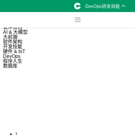
DevOps研发效能
综合
开源资讯
软件资讯
AI & 大模型
大前端
软件架构
开发技能
硬件 & IoT
DevOps
程序人生
数据库
1