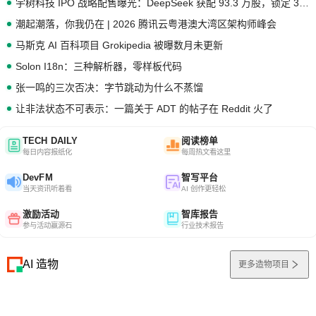
宇树科技 IPO 战略配售曝光：DeepSeek 获配 93.3 万股，锁定 36 个月
潮起潮落，你我仍在 | 2026 腾讯云粤港澳大湾区架构师峰会
马斯克 AI 百科项目 Grokipedia 被曝数月未更新
Solon I18n：三种解析器，零样板代码
张一鸣的三次否决：字节跳动为什么不蒸馏
让非法状态不可表示：一篇关于 ADT 的帖子在 Reddit 火了
TECH DAILY
阅读榜单
每日内容报纸化
每周热文看这里
DevFM
智写平台
当天资讯听着看
AI 创作更轻松
激励活动
智库报告
参与活动赢源石
行业技术报告
AI 造物
更多造物项目