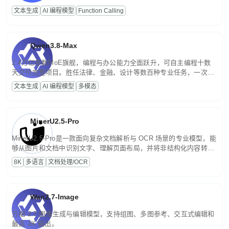
高并发、轻量化任务，适合日常对话、内容创作、基础 RAG、批量
文本生成
AI 编程模型
Function Calling
文案处理等普惠刚需场景。
Qwen3.8-Max
2.4万亿参数MoE旗舰，编程与办公能力全面跃升，可自主编程十数
天交付完整项目。胜任法律、金融、设计等数百种专业任务，一次对
话端到端交付生产级成果。原生视觉理解贯穿规划、执行与验证全流
文本生成
AI 编程模型
多模态
程，支持超长文档与长视频的深度语义解析。长程任务中自主规划与
闭环迭代，持续进化。
MinerU2.5-Pro
MinerU2.5-Pro是一款面向复杂文档解析与 OCR 场景的专业模型，能
够从图片和文档中识别文字、理解页面布局，并将非结构化内容转换
为便于存储、检索和二次处理的结构化结果。
8K
多语言
文档处理/OCR
Wan2.7-Image
万相 2.7 图像生成与编辑模型，支持组图、多图参考、交互式编辑和
最高 2K 输出。