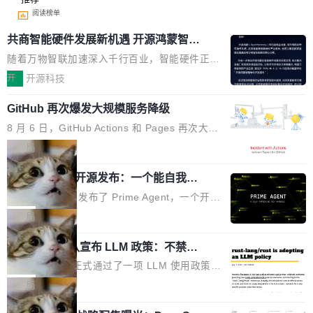
阅读榜单
共商智能硬件发展新机遇 开源鸿蒙智能
硬件开发者日杭州站即将举行
随着万物智联加速深入千行百业，智能硬件正从
单点设备迈向智能化、网联化、协同化发展。作
开
开源科技
为面向全场景、跨终端的分布式操作系统，开源
GitHub 再次爆发大规模服务降级
鸿蒙通过统一技术底座和分布式能力，为不同类
型智能设备的开发、连接与互联提供关键支撑，
8 月 6 日，GitHub Actions 和 Pages 再次大规
也为产业链企业探索产品创新与商业增长打开新
模服务降级，Actions 完全不可用超过 5 小时，
局
的空间。 8月14日，开源鸿蒙智能硬件开发者日
webhook 停发，连自托管 runner 也因调度层故
（OHDD：OpenHarmony Hardware Develope
Prime Agent 开源发布：一个能自我改
障无法工作。Pages、Copilot code review、C
进的编程 Agent，ARC-AGI 3 超越人类
r Day）将在杭州启航。活动面向智能硬件产业
opilot coding agent 全部受影响。从检测到完全
Prime Intellect 发布了 Prime Agent，一个开源
专家基线
链企业和开发者，邀请行业专家与资深技术顾
恢复，大约 12 小时。 这是 2026 年 8 月的第六
的编程 Agent Harness，核心设计围绕两个抽
局
问，围绕开源鸿蒙技术能力、设备适配、芯片适
起事故，其中四起与 AI/Copilot 服务相关。 Git
象：Recursive Language Model（RLM）和 C
配、功耗与稳定性调优、兼容性测评及统一互联
Hub 员工 kdaigle 在 HN 讨论中贴出了一组数
Rust 项目团队宣布 LLM 政策：不禁
ontinual Harness。在 ARC-AGI 3 基准测试
等内容展开系统讲解和实战交流，帮助企业进一
止，但你要承认哪些代码不是你写的
据：2025 年全年 10 亿次 commit。现在，每周
上，Prime Agent + Opus 5 的组合达到了 95.
Rust 语言项目正式通过了一项 LLM 使用政策，
步了解开源鸿蒙在智能...
2.75 亿次，全年预计 140 亿次。GitHub...
5% RHAE Best@1，超过了 ARC 报告的人类专
覆盖 rust-lang/rust 单一仓库的代码贡献。这不
局
家基线 95.4%。 不是又一个 coding agent 包装
是项目级别的官方立场，目前由五个团队采纳，