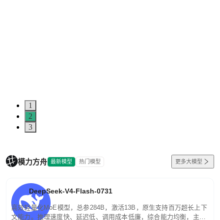
1
2
3
模力方舟
最新模型
热门模型
更多大模型
DeepSeek-V4-Flash-0731
高效轻量化MoE模型，总参284B，激活13B，原生支持百万超长上下
文能力。推理速度快、延迟低、调用成本低廉，综合能力均衡，主打