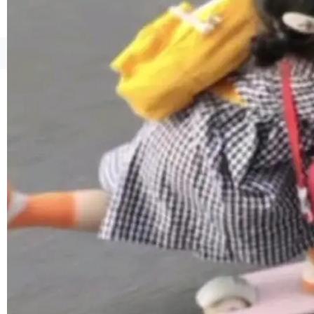
联 加...
经过人工复核，准确度令人满意。这一方法也为
社区爱好者提供了高效跟踪新版本的思路。
©OSCHINA(OSChina.NET)
京ICP备2025119063号