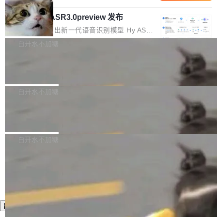
内涵与结构关联，导致开发者使用代码智能体在
移到B集群，王某都回复了"收到"。 他没有迁移
的 Kimi K 系列和智谱的 GLM 都是长上下文、M
理解大规模代码仓时面临显著"代码仓理解"瓶
数据。2024年9月3日下午4点，他使用此前登录
腾讯混元 Hy ASR3.0preview 发布
oE 架构的大模型，好用到让人上瘾，但 GPU 显
颈。 代码仓深度理解服务（以下简称" CodeBas
的账号密码进入A集群，输入了一条被程序员圈
存永远不够用。 Cloudflare 的 Workers AI 团队
腾讯混元正式推出新一代语音识别模型 Hy ASR
e深度理解服务"）是华为云码道（CodeA...
称为"删库跑路"的命令——最高管理员权限、无
一直在跑这些模型的推理。他们在官方博客上发
3.0preview。基于最新一代大语言模型 Hy3 的
白开水不加糖
需确认、强制递归删除。17个小时后，运维人员
了一篇技术文章，详细拆解了三种让大模型在 G
语言理解能力，以及融合了高精度语音识别与深
发现异常并中止进程时，89TB数据已经没了。
PU 上跑得更省、更快的技术手段——KV cache
Pale Moon 34.3.2 发布，苍月浏览器
度语义理解能力，实现了语音识别能力的全面升
删掉的是AI游戏部门的全部开发文件，包括公司
量化、模型权重压缩、以及共享 KV cache 的完
级。 根据介绍，Hy ASR3.0preview 目标在于：
Pale Moon 34.3.2 现已发布，这是一个安全更
自研的多个文生3D和...
整性保护。效果是：吞吐量提升 41%，每 token
让语音识别不再只是听清，而是真正听懂。通过
新和少量网页兼容性修复版本。 Changes/fixe
白开水不加糖
成本降低 30%，精度不变。 FP8 省的不仅是显
先理解你的语境和意图，再把准确的文字直接给
s： 实现了URL.Parse()便捷功能 对浏览器内部
存 KV cache 是推理时最吃显...
到你。从“逐字转写、单点优化”演进为“理解语
PostgreSQL 18/19 新特性深度解读
函数添加了多项边界检查，以避免潜在的越界访
境、兼容场景、一键直出”。 Hy ASR 3.0 previe
问、下溢和溢出。（DiD） 修复了加载和解析内
演讲者分享了一个有趣的实践：面对 PG 18 已
w 不要求标准普通话，方言识别覆盖粤语、吴语
容提供的字体时出现的几个问题 为避免音频加
发布的 Release Notes，他利用 AI 工具（如 Co
白开水不加糖
等 10 大方言片区和 20 余个二级小片区。在开
载、处理和播放过程中可能出现的一系列错误，
pilot）对数千条 commit 日志进行自动分析，先
源评测集中，Hy ASR 3.0 preview 在多语种的
对音频采样频率设定了下限 采样率低于 8kHz
让模型总结出三十余条潜在特性，再逐条要求生
WER（...
（通常被认为是 "telephone"/"walkie-talkie" 音
成详细解释和代码校验，最终筛选出对用户体感
质的最低采样率）的音频格式将被拒绝 修复了 C
最强的若干项。对于尚未正式发版的 PG 19，则
SS 圆角虚线样式中可能存在的问题 如果表单中
通过拉取过去一年内（从 PG 18 Beta1 时间点
的图像元素不在同一个子树中，则它们将不再关
至今）的所有 commit，同样交由 AI 分析提炼。