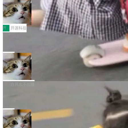
哪些组合有效，作者说，你得靠"文档、校验、或
有科技公司做的一样。只不过，实际上它不一
Workers 和 Durable Objects 的守护进程。 设
者部落知识"。 换个写法。Rust 的 enum，两个
样。这是 Sandstorm.io 的重制版，我十年前的
鲁大师7月新机性能/流畅/AI榜：vivo夺
计思路很直接：每个对象是一个独立的 SQLite
变体：Switchable...
性能、流畅双第一，三星Galaxy Z系列
那个创业公司。不同的是，这次它构建在 Cloudf
数据库，按名称寻址，复制到你自己的 S3 兼容
2026年7月的手机市场，由于存储等硬件成本暴
新折叠缺席
lare Workers 上——我花了九年时间搭建的平台
存储库里。节点之间只通过这个存储库协调——
增，手机厂商的日子也不好过啊，新机速度明显
开
开源科技
——并且深度集成了 AI。这基本上是我十年秘密
没有控制平面，没有共识协议。每个对象自带一
放缓，因此硝烟味淡了许多。新机参数规格除开
计划的顶峰。 十年前，Ken...
个小型数据库，应用天然按分片构建，单个数据
Zed 推出 DeltaDB，一个记录 commit
高价的三星折叠（三星Galaxy Z Fold8 Ultra / Z
之间所有操作的版本控制系统
库的竞争和爆炸半径问题在设计层面就被消除
Fold8 / Z Flip8）外，其余要么是中低端机器，
Zed 编辑器团队发布了新项目——DeltaDB，一
了。 闲置的 cell 会休眠到几乎不占资源。当 cel
例如iQOO Z11i、REDMI Note 17、REDMI No
个在 git commit 之间记录每一次编辑操作的版
局
l 迁移或唤醒时，新宿主从 S3 恢复 SQLite 数据
te 17 Pro、OPPO K15，要么是vivo X300 E这
本控制系统。目前处于 Early Access 阶段。 De
库继续执行。存储库是持久化的唯一真相...
样的次旗舰。 Galaxy Z Fold8 Ultra / Z Fold8 /
SpaceXAI 单季资本开支达 183 亿美元
ltaDB 的核心思路直接写在 landing page 最显
Z Flip8三款折叠屏新机均在7月22日发布，且全
眼的位置：「Software is made between com
根据风险投资人Tomer Tunguz 博客（VC 分
部搭载骁龙8 Elite Gen5 for Galaxy，它们本该
mits」——软件是在 commit 之间写出来的。git
析）披露的最新分析与第二季度业绩报告，Spac
白开水不加糖
是7月性...
只记录了你提交的最终状态，但真正的工作过程
eXAI在上个季度的总资本支出飙升至183.7亿美
——打字、删改、试错、agent 对话——都在 co
Meta 发布终端编程 Agent“Muse Cod
元。其中，绝大部分资金被直接用于 AI 领域，
e” 和 Muse Spark 1.2 模型
mmit 之间的空隙里丢失了。 DeltaDB 要做的就
金额高达158.3亿美元，这一单项投入已经逼近
Meta 今天发布了两款 AI 产品：Muse Code，
是把这段空隙补上。 回退到任何一次编辑：Delt
微软同期总资本开支的四成。 与亚马逊、Alpha
一个在终端里运行的编程 agent；Muse Spark
局
aDB 捕获 commit 之间的每一次操作，...
bet、微软以及 Meta 等传统科技巨头相比，Spa
1.2，驱动这个 agent 的新模型。一句话概括：
ceXAI的资金消耗速度尤为引人瞩目。然而，支
美团开源 LoHoSearch，用知识图谱校
你可以用 curl -fsSL https://dev.meta.ai/install.