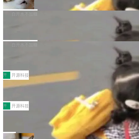
准 AI 能力认知
撑庞大支出的资金来源却呈现出截然不同的面
sh | bash 安装一个能在大项目里自动规划、写
机器出题的前提，是让机器拥有全局视野。整个
貌。数据显示，微软和 Meta 主要依托充沛的经
代码、验证结果的 AI 终端工具。 据介绍，Muse
构建流程可以分为四个环节：建图 → 控制难度
白开水不加糖
营现金流来覆盖资本开支，其资本支出覆盖率分
Code 是 Meta 的编程 agent 产品。它和市场上
→ 质量把关 → 数据概览。
别达到155% 和106%;而SpaceXAI的经营现金
已有的终端编程 agent 在设计理念上有几个明显
腾讯开源 UCL-MPComm 通信库
流仅能覆盖资本开支的12...
的差异点。 异步后台 agent：Muse Code 有一
腾讯网平团队宣布开源了 UCL-MPComm 通信
个主 agent 循环，外加一组后台 agent。这些后
库，并将作为transport接入Mooncake TENT。
白开水不加糖
台 agent...
该通信库针对AI Memory池化场景的数据传输需
CoStrict入选工信部2025人工智能应用
求进行了深度优化，能够实现数据中心内大规模
典型案例
计算节点间多种内存类型的高性能通信。 UCL-
近日，工信部科技司公示《2025人工智能应用典
MPComm将作为一种传输引擎接入Mooncake T
型案例入选名单》，深信服“面向企业研发场景的
开
开源科技
ENT，实现零拷贝传输性能提升30%、非零拷贝
开源 AI 编程平台 CoStrict 应用”凭借卓越的技术
深信服AI算力网关入选工信部人工智能
传输性能最高提升5倍。UCL-MPComm底层基
创新与落地成效成功入选。 全链路私有化部署，
应用典型案例！
于自研UCL-Engine通信引擎，后续腾讯网平将
助力企业AI研发安全落地 当前，越来越多企业已
前不久，工业和信息化部正式发布《2025年人工
持续开源更多基于UCL-Engine的高性能通信组
经开始引入 AI Coding 工具，通过调用公有云模
智能应用典型案例名单》，集中展示人工智能在
开
开源科技
件。 腾讯网平团队在UCL-MPComm中实现了一
型或企业内部部署模型提升研发效率。但随着 AI
各领域的应用成果，覆盖技术底座、行业赋能、
个独立于业务线程的全局通信引擎（Engine），
Coding 从个人辅助工具逐步走向团队级、组织
Jeff Dean 离开 Google：一个时代的结
产品应用、支撑保障、专题等五大方向。深信服
并实...
束，一个实验室的开始
级应用，企业在规模化落地过程中，对安全性、
AI算力网关（AI创新平台）成功入选！ 随着各行
Google 员工编号 20。MapReduce 作者之一。
可控性和代码质量提出了更高要求。 首先是数据
各业的Agent走向规模化建设，算力构成形态逐
Bigtable 作者之一。TensorFlow 的作者之一。
局