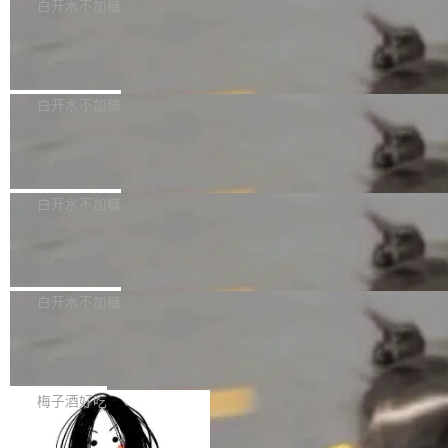
可以用来分析、提炼、审阅、建议，但不能用来
有限公司披露IPO发行价格及战略配售结果，杭
白开水不加糖
创作。 具体来说，LLM 生成的代码可以提交，
州深度求索人工智能基础技术研究有限公司（De
Docker 29.7.2 发布
但必须满足五个条件：预先安排、非关键、高质
epSeek）获配93.3399万股，按150.8元/股发行
量、充分测试、充分审查，并且必须披露。LLM
价格计算，认购金额约1.41亿元，股份锁定期为
Docker 29.7.2 现已发布，具体更新内容如下：
不得生成涉及安全性的关键变更，除非作者本身
36个月。 公告显示，本次宇树科技战略配售对
Bug fixes and enhancements 修复多次传递同
白开水不加糖
就是领域专家。即使如此，政策也"强烈不建
象主要包括长期投资机构、与公司业务具有战略
一环境变量时，docker service create和docker
议"这么做。 对于不披露的情况，审核者可以直
合作关系或长期合作愿景的大型企业、科创板保
Apache Fluss 毕业成为顶级项目
service update会发生 panic 的问题。docker/cl
接关闭 PR，无需解释。 政策作者 Jynn Ne...
荐人跟投子公司，以及公司高级管理人员和核心
i#7145 修复了 Docker Engine 29.7.0 中引入的
今年 7 月，Apache Fluss 的毕业提案在 Apach
员工参与设立的专项资产管理计划。其中，Dee
一个回归问题，该问题导致拉取镜像时会拒绝包
e 孵化器项目管理委员会（IPMC）投票中获得
白开水不加糖
pSeek作为与宇树科技具备战略合作关系的企
含绝对 hardlink 目标的镜像（此类镜像由某些镜
全票通过，随后获 Apache 软件基金会董事会批
业，获配股份数量占本次发行数量的2.31%。 除
像构建工具生成）。moby/moby#53305 修复了
马斯克 AI 百科项目 Grokipedia 被曝数
准。今天，Apache 软件基金会正式宣布 Apach
DeepSeek外，腾讯旗下上海启善投资有限公司
月未更新
Docker Engine 29.7.0 中引入的一个回归问
e Fluss 孵化毕业，成为 Apache 顶级项目（TL
埃隆·马斯克推出的AI百科项目 Grokipedia 被曝
获配9...
题，该问题可能导致在旧版 Linux 内核...
P）！这一里程碑不仅标志着 Fluss 迈入新的发
长期停止内容更新，未能实现其作为“AI版维基百
白开水不加糖
展阶段，也将进一步推动流式存储、实时湖仓与
科”替代品的目标。 据 Lawfare 最新调查，自今
AI 数据基础加速融合，为实时数据基础设施的发
Solon I18n：三种解析器，零样板代码
年4月以来，Grokipedia 页面更新功能基本停
展开启新的篇章。
滞，过去三个月内没有任何条目完成更新，用户
如果你在 Spring Boot 里做过国际化，流程大概
提交的编辑请求也长期处于待处理状态。 Groki
是这样的：配 MessageSource 的 Bean、写 R
梅子酒好吃
pedia 于去年底上线，定位为由人工智能生成内
eloadableResourceBundleMessageSource、
容的百科平台，被马斯克视为传统众包百科网站
Apache Doris 4.1 全面增强 Iceberg：
声明 LocaleResolver、注册 LocaleChangeInt