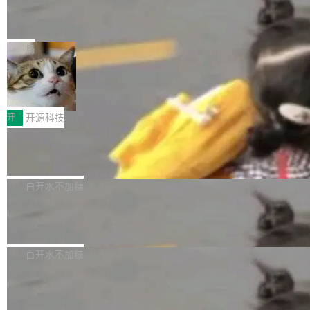
能表现。 在核心规格方面，B850 AO...
码、把关发版这两道关，还得靠人肉扛。 V5.0
竹知了：一个零依赖的单文件 HTML，
方式，以优化查询性能和吞吐量，减少集群中的
把儿时竹蝉玩具搬进浏览器
想让 AI 一起盯。
磁盘寻道和网络调用。 Dgraph v25.4.0 现已发
竹知了（zhuzhiliao）是那种小时候路边摊上几
布，具体更新内容包括： feat(zero)：Zero 现
块钱的玩意儿——一根小竹签，一个竹筒，一头
局
支持 --security superflag（token=...;whitelist
系着涂了松香的线。甩起来，竹膜震动，发出“哇
=...），与 Alpha 版本的格式一致，并据此对其
30倍效率升级：解锁医学影像数据要素
——哇”的蝉鸣声。实物越来越难找了，有开发者
价值化的真实路径
管理 HTTP 端点进行授权。 <blockquote> <p>
把它做成了 Web 玩具，放在 zhuzhiliao.imsai.c
完成一例腹部CT影像标注，张医生过去需要约1
<span><strong>警告：</strong>&nbsp;Zero
c 上，并在 GitHub 开源。 玩法很简单：按住屏
20个小时。他必须在数百张连续影像上，一笔一
开
开源科技
的 admin ...
幕画圈，或者直接甩手机。页面会实时显示转速
笔勾画边界，一层一层识别肌肉组织。如今，使
（圈/秒），声音来自真实竹知了录音的 1.72 秒
Apache Dubbo-go v3.3.2 正式发布
用东软飞标医学影像标注平台，同样的工作缩短
采样，无缝循环。音频解码失败时，还有一套合
至4小时，效率提升30倍。 这组数字背后，改变
这个版本面向生产环境，重心在内核稳定性。我
成兜底——锯齿波振荡器模拟脉冲，并联带通共
的不只是速度，而是把医学影像转化为AI能力的
们彻底收敛了旧配置体系，扩展了 Triple 协议与
白开水不加糖
振峰模拟竹膜和筒腔共鸣。 技术细节上，物理引
路径真正打通了。 大型医院积累的影像数据规模
泛化调用能力，加强了应用级元数据和服务治
擎是绳系质点模型：重力、弹性绳（只拉不
庞大，但不能直接用于训练模型。器官、病灶和
Calibre 9.12 发布，功能强大的开源电
理，同时集中修了并发安全、资源泄漏和热路径
推）、空气阻力，1/240 秒定步长积...
子书工具
组织边界，必须由专业医生逐层识别、标记和校
性能问题。
Calibre 开源项目是 Calibre 官方出的电子书管
正，才能成为机器能理解的高质量数据。医学影
理工具。它可以查看，转换，编辑和分类所有主
白开水不加糖
像AI落地最昂贵的环节，不是算法，是专业医生
流格式的电子书。Calibre 是个跨平台软件，可
的时间。 张医生是某三甲医院放射科副主任医
SwiftUI 问世七年了，为什么开发者还
以在 Linux、Windows 和 macOS 上运行。 Cal
师，牵头一项腹部肌肉影像课题。他需要在数百
在骂它？
ibre 9.12 现已正式发布，此次更新内容如下：
Yakov Manshin 发了一期长达 40 分钟的 YouT