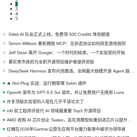
2
3
4
5
Gitee AI 队友正式上线，免费领 500 Credits 体验额度
Simon Willison 重新拥抱 MCP：无状态协议如何改变游戏规则
Jeff Dean 离开 Google：一个时代的结束，一个实验室的开始
慕尼黑市政府为全职开源项目维护者提供资助
DeepSeek Harness 宣布内测邀请，全网最大规模开源 Agent 路演现场诞生
🔥 Hot-Plug 实战：运行期管理 Solon 插件
OpenAI 宣布为 GPT-5.6 Sol 调优，并让免费用户无限用 Luna
许多顶级实验室的人现在几乎不读论文了
xAI 前工程师评现代 AI 领域最重要 Top3 开源项目
AMD 收购 AI 芯片创企 Taalas，旨在将模型权重刻进芯片以提升推理性能
红帽在2026年Gartner云原生应用平台魔力象限中被评为领导者