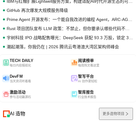
IBM与红帽扩展Lightwell服务方案，构建适配AI时代开源生态的可信基础设施
GitHub 再次爆发大规模服务降级
Prime Agent 开源发布：一个能自我改进的编程 Agent，ARC-AGI 3 超越人类专家基线
Rust 项目团队宣布 LLM 政策：不禁止，但你要承认哪些代码不是你写的
宇树科技 IPO 战略配售曝光：DeepSeek 获配 93.3 万股，锁定 36 个月
潮起潮落，你我仍在 | 2026 腾讯云粤港澳大湾区架构师峰会
TECH DAILY
阅读榜单
每日内容报纸化
每周热文看这里
DevFM
智写平台
当天资讯听着看
AI 创作更轻松
激励活动
智库报告
参与活动赢源石
行业技术报告
AI 造物
更多造物项目