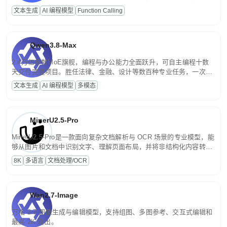
高并发、轻量化任务，适合日常对话、内容创作、基础 RAG、批量
文本生成
AI 编程模型
Function Calling
文案处理等普惠刚需场景。
Qwen3.8-Max
2.4万亿参数MoE旗舰，编程与办公能力全面跃升，可自主编程十数
天交付完整项目。胜任法律、金融、设计等数百种专业任务，一次对
话端到端交付生产级成果。原生视觉理解贯穿规划、执行与验证全流
文本生成
AI 编程模型
多模态
程，支持超长文档与长视频的深度语义解析。长程任务中自主规划与
闭环迭代，持续进化。
MinerU2.5-Pro
MinerU2.5-Pro是一款面向复杂文档解析与 OCR 场景的专业模型，能
够从图片和文档中识别文字、理解页面布局，并将非结构化内容转换
为便于存储、检索和二次处理的结构化结果。
8K
多语言
文档处理/OCR
Wan2.7-Image
万相 2.7 图像生成与编辑模型，支持组图、多图参考、交互式编辑和
最高 2K 输出。