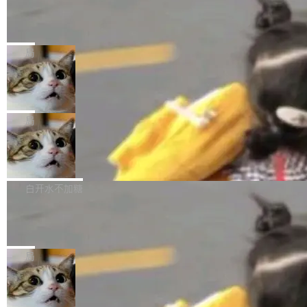
某个软件的源码，在本地构建。修改 agent ...
官方招聘信息中写过一条简洁有力的公式：Mod
Ubuntu 将核心系统包从 deb 转成了 s
单的模型规模升级，而是基于 SenseNova U1
nap
el + Harness = Agent。模型负责理解和推理，
的一次系统性迭代，不仅在同一架构中贯通视觉
Ubuntu 正在把又一个核心系统包从 deb 转为 s
Harness 负责把能力落到真实环境中——调用工
理解、推理、生成与编辑，还仅以 8B-MoT 的轻
nap。这次是 hwctl——一个用来检查 Ubuntu
局
具、读写文件、管理上下文、处理错误、完成闭
量大小，将能力推进到4K、更精细的真实质感、
硬件认证状态的命令行工具。 Canonical 工程师
环。崔添翼招人的标...
更复杂的视觉控制和可持续迭代编辑。 相比 U
Dario Amodei 担心新人来 Anthropic
Alan Griffiths 在邮件列表中说得很直白：「hwc
只为金钱，不为使命
1，U1.5-Lite-Preview 在以下方向上带来了显著
tl 是一个 Ubuntu 专有的包，它和它的依赖项都
顶级 AI 研究员在两家公司之间来回跳，中间只
提升： 原生支持4K图像生成； 更精细的局部纹
是 Ubuntu 专有的，不会用在其他发行版上。」
隔了几天。 Lilian Weng 上周刚宣布因健康原因
局
理、细节与真实世界质感； 更准确的中英文文字
所以 deb 版本的受众实际上为零。既然只有 Ub
离开 Thinking Machines Lab，说自己作为联合
生成与复杂版式组织； 更稳定的图...
untu 用户在用，那用 snap 打包就没什么可纠结
FFmpeg 9.0 发布
创始人的角色「太累了」。几天后，The Inform
的。 从 deb 到 snap 的迁移路径 hwctl 是 rust-
ation 就曝出她将重回 OpenAI，负责递归自我
FFmpeg 9.0 现已发布，包含多项改进。官方更
hwlib 硬件 API 库的一部分，命令行工具负责查
改进方向的研究。她是 Thinking Machines 过
新日志列出的 9.0 版本主要更新内容如下： 扩
白开水不加糖
询 Ubuntu 的硬件认证数据库。...
去一年内第四个离开的联合创始人。 这家由前
展 AMF 色彩转换器 (vf_vpp_amf) 的 HDR 功能
OpenAI CTO Mira Murati 创立的公司，连创始
DeepSeek V4 Flash 单日消耗 8 万亿 t
MP4 muxer 中支持 LCEVC 音轨复用 Playdate
okens 登顶热搜
团队都留不住。 但 Thinking Machines 不是唯
视频编码器和多路复用器 添加 v360_vulkan filt
8 万亿 tokens。一天。一家公司的消耗。 Open
一在人才争夺战中失血的公司。六月，Google
er HE-AAC 960 解码 (DAB+) transpose_cuda
Code 在 X 上发帖：「DeepSeek Flash did 8T
局
连失两员大将：Noam Shazeer 去了 Op...
filter 添加 AMF Frame Rate Converter (vf_frc
tokens on August 1st. 5T of free usage + 3T
_amf) filter SMPTE 2094-50 元数据支持和直
NetBSD 11.0 正式发布
on OpenCode Go.」79.8 万次浏览，连带着 #
通 ProRes RAW VideoToolbox 硬件加速器 AP
DeepSeek一天消耗了8万亿# 上了微博热搜——
NetBSD 11.0 现已正式发布，这是 NetBSD 操