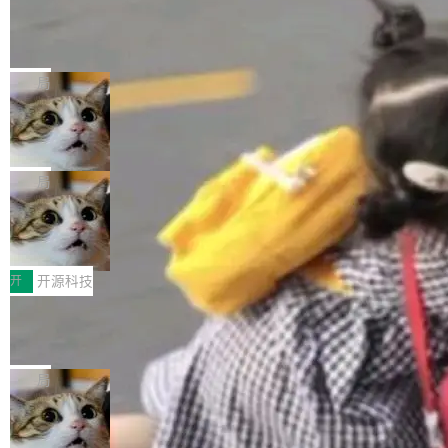
工资的是慕尼黑市政府。 libexpat 是一个 C99
<ul> <li>现在建议列表会显示更多结果，方便用
编写的流式 XML 解析器，MIT 许可证。和 libx
Cloudflare Computer 开源：你的 Age
户查找历史记录和切换到已打开的标签页。（<a
nt 需要一台电脑，而不是一个容器
ml2 一样，它是世界上使用最广泛的 XML 解析
href="https://bugzilla.mozilla.org/show_bug.c
Cloudflare 开源了名为 @cloudflare/computer
库之一。你的操作系统、浏览器、无数的基础设
gi?id=2019042">Bug&nbsp;2019042</a>）</l
的 npm 包。项目的核心论点是：容器不适合 Ag
局
施软件，很可能都在用它。而过去十年，维护它
i> <li>现在，助手可以直接使用 Exa 的网络搜索
ent 计算。真正适合的，是 Isolate。 Cloudflare
的人一直在用业余...
结果回答问题，而无需将问题转交给搜索引擎。
OpenAI 公开邮件和聊天记录回应苹果
工程师在这件事上没什么可谦虚的——他们用 W
诉讼，称“Apple is getting this wron
（<a href="https://bugzilla.mozilla.org/show_
orkers 跑了十年 Isolate。用 CEO Matthew Pri
上个月，苹果一纸诉状把 OpenAI 告上法庭，指
g”
bug.cgi?id=204...
nce 的话说：「我们一生都在用 Isolate 运行代
控其挖角苹果前员工并窃取商业秘密。苹果的诉
局
码，而 AI Agent 不需要容器，它们需要的是 Iso
状把 OpenAI 描述成一个系统性地从前东家挖
late。」 容器为什么不合适 容器的问题在于启动
HUAWEI MatePad Edge上架WorkBu
人、套取机密信息的对手。 OpenAI 没发律师
ddy鸿蒙PC版，说话就能干活的AI办公
和销毁都太重了。一个 Agent 要执行的任务可能
函，也没选择庭外沉默。它在官网贴了一篇博
全能AI工作台WorkBuddy鸿蒙PC版上架HUAWE
搭子
只需要几毫秒的 CPU 时间，但容器从冷启动到
文，标题只有六个字：Apple is getting this wro
I MatePad Edge应用市场，直接下载即可使
开
开源科技
就绪要花数秒。如果未来有十...
ng。 然后，它把邮件往来和 iMessage 聊天记
用，与鸿蒙电脑上的体验一致。值得一提的是，
录全贴了出来。 他发错人了 苹果外部律师 Gabr
FFmpeg 9.0 发布：代号“Lei”，以此纪
这是目前市面上唯一支持平板接入WorkBuddy P
念中国开发者雷霄骅
iel Gross 来自 Weil 律所，2 月 23 日下午 5:53
C版的产品，搭载“人机双写”重磅功能——你写
全球知名开源多媒体框架 FFmpeg 今天正式发
给 OpenAI 总法律顾问 Che Chang 发了封邮
你的，AI写AI的，同屏协作互不干扰。一句话让
布了 9.0 版本。这个版本除了带来新一代音视频
局
件，附了一封长信，要求 OpenAI 配合调查前苹
AI帮你干活，现在开启全新体验！ 温馨提示：
处理能力和硬件加速支持之外，还有一个特殊之
果员工带走机密信...
体验WorkBuddy鸿蒙PC版前，请将 HUAWEI M
亚马逊成本失控：AI 写代码烧掉 1215
处：FFmpeg 9.0 的代号是“Lei”。 这个名字，
万元，超预算 860%
atePad Edge 升级至 HarmonyOS 6.1.0.135S