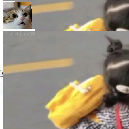
张CT影像上完成像素级精细分割，让系统"...
新功能 macOS：在 Connect/Share 按钮中添加
ube 视频，标题是"SwiftUI 七年后：一个平庸的
局
通过 AirDop 共享书籍的功能 Content server：
故事"。视频核心观点很简单：SwiftUI 发布七年
支持可向服务器后端添加新端点的插件 Edit boo
DBeaver 26.1.4 发布
了，仍然像一个永久公测版。 Manshin 从数据
k：Compress images：添加将 GIF 图像转换为
流、布局系统、API 稳定性、性能、跨平台五个
DBeaver 是一个免费开源的通用数据库工具，适
JPEG/WebP 的选项 ToC Editor：添加一个按
维度逐一批判了 SwiftUI。最让人印象深刻的一
用于开发人员和数据库管理员。DBeaver 26.1.4
白开水不加糖
钮，用于对目录中的条目进...
个论据是：苹果官方的 SwiftUI 教程项目 Land
现已发布，具体更新内容包括： AI 助手： <ul st
marks，用最新 Xcode 在最新 macOS 上构建
yle="margin-left:0; margin-right:0"> <li><span
运行，出来的效果是坏的——侧边栏按钮大小不
style="color:#000000">现在可以通过键盘访问
加载更多
一，界面错位。他说这个问题"两年前就发现了，
AI 聊天功能（添加了一些快捷键）</span></li>
至今没变"。 数据流方面，Manshin 指出 SwiftU
<li><span style="color:#000000">新增了始终
I 的属性包装器演进史...
在新 SQL 控制台中打开 AI 生成的脚本的功能</
span></li> <li><span style="color:#000000...
©OSCHINA(OSChina.NET)
京ICP备2025119063号