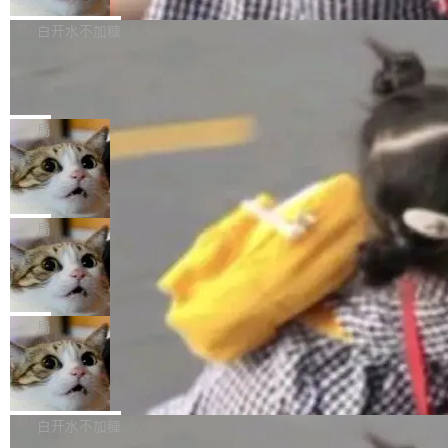
来自中国开发者雷霄骅（Lei Xiaohua）。 对于
外媒近日曝光了亚马逊的多份内部报告显示，AI
P9 patch03及以上版本。 *升级路径：设置 > 搜
很多中国音视频开发者而言，这个名字并不陌
导致公司在多个项目上超支。《金融时报》报道
白开水不加糖
索“软件更新” > 检查更新，即可搜索新版本，下
生。十年前，他通过大量中文技术文章、源码分
称，仅一个项目的成本超支就高达 180 万美元
载安装完成升级即可。 没有...
析和开源示例，让一代开发者第一次真正理解 F
Hugging Face CEO 发声：中国正在开
（约合人民币 1215 万元）。 具体来说，一名工
源模型上碾压我们
Fmpeg，也成为很多人进入音视频开发领域的
程师借助 Anthropic 旗下 Claude Sonnet 模型
"他们正在开源模型上碾压我们。" Hugging Fac
“启蒙老师”。 而今年，恰好是雷霄骅离世十周
编写程序，目标是完成电商平台作者信息与商品
e CEO Clément Delangue 在 CNBC 的采访里
局
年。FFmpeg 社区最终选择用一个大版本的名
列表的数据匹配 —— 一项常规的数据处理任
没有拐弯抹角。他说中国正在赢得 AI 竞赛，而
字，留下了这份纪念。 雷霄骅曾是中国传媒大学
务，最终却产生了 180 万美元的账单，实际支出
当 AI agent 把源码变成了最好的扩展系
且按目前的速度，中国 AI 工具预计在今年底或
数字电视技术方向的博士生，长期从事视频、音
统，开发者工具必须开源
超出原定预算 860%。 更令人意外的是，该项目
2027 年就能追上美国前沿实验室的水平。 Dela
五年前，David Crawshaw 问过很多软件工程师
频技...
最终并未成功落地，而高额算力消耗持续运行长
ngue 把原因归结为一件事：开放协作。中国的
一个问题：你写过什么给自己用的程序？答案几
局
达 5 个月，公司直到财务对账时才察觉异常。这
AI 开发者在一个共享和协作的生态里加速迭代，
乎都是没有。工程师们整天用别人写的程序写程
意味着一个无人看管的 AI 程序，在近半年时间
而美国模型厂商在"闭门造车"。他的原话是 "buil
DeepSeek Harness 宣布内测邀请，全
序给别人用。偶尔有人自己写个博客系统、智能
里日夜不停地"烧钱"。 复盘显示，...
网最大规模开源 Agent 路演现场诞生
ding in silos"——各自为战，互不通气。 这个判
家居控制、家庭实验室，都算稀奇事。 Crawsh
一条内测招募帖，发出去的时候大概没人想到它
断从他嘴里说出来分量不同。Hugging Face 是
aw 是 Shelley 的作者，一个开源 AI coding age
会变成一场开源 Agent 生态的路演。 8月1日，
局
全球最大的开源 AI 平台，上面跑着上百万个模
nt。他最近在博客上写了一篇文章，核心论点很
DeepSeek Harness 团队负责人崔添翼（tiany
型。谁在开源赛道上领先，...
简单：开发者工具必须开源。 理由不是传统的自
商汤 SenseNova U1.5-Lite-Preview
i）在 X 上发帖： 「如果你是 Agent Harness 相
开源
由软件情怀，而是一个跟 AI agent 直接相关的
关开源项目的开发者，希望参加 DeepSeek Har
商汤科技宣布面向社区开源轻量级统一多模态模
技术判断。 两行 prompt 就能个性化任何软件 C
ness 的内测，可以回复或私信联系我。请附上
型的预览版本 SenseNova U1.5-Lite-Preview。
白开水不加糖
rawshaw 给出了两个 prompt。 第一个： "下载
GitHub id 以及开源代表作。」 DeepSeek 曾在
公告称，SenseNova U1.5-Lite-Preview并非简