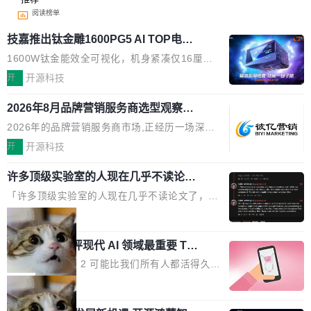
阅读榜单
技嘉推出钛金雕1600PG5 AI TOP电
源：为发烧级主机与本地AI算力打造旗
1600W钛金能效全可视化，机身紧凑仅16厘米
舰供电方案
继2026台北电脑展首度亮相后，技嘉科技近日正
开
开源科技
式发布钛金雕1600PG5 AI TOP电源。这款高端
2026年8月品牌营销服务商选型观察：
电源专为发烧级DIY主机与本地AI算力平台打
从流量思维到品牌资产思维的范式转移
造，整机长度仅16厘米，提供1600W额定功率
2026年的品牌营销服务商市场,正经历一场深刻
与80PLUS钛金能效；支持ATX 3.1与PCIe 5.1
的价值重构。全球全案品牌代理机构市场从2025
开
开源科技
规范，结合服务器级元件、完善供电线材与内置
年的83.1亿美元增长至2026年的86.6亿美元,年
实时LCD监控屏，可充分满足当下高阶PC主机
许多顶级实验室的人现在几乎不读论文
复合增长率达5.44%,预计2032年将突破120亿美
了
的严苛使用需求。 澎湃功率，紧凑机身 钛金雕1
元。数字广告与公共关系相关服务市场更是从20
「许多顶级实验室的人现在几乎不读论文了，而
600PG5 AI TOP具备强悍输出功率，同时实现
25年的8463亿美元扩张至2026年的8763亿美
且他们认为 ICLR/ICML/NeurIPS 充斥着大量过
局
机身尺寸大幅精简。整机长度仅16厘米，属于同
元。数字的背后是一个清晰的事实——品牌对专
度宣传和欺诈。」 OpenAI 研究员 Keller Jorda
功率段机身尺寸十分紧凑的1600W电源产品。小
业化营销服务的需求从未如此迫切。 但市场扩容
xAI 前工程师评现代 AI 领域最重要 Top
n 这条推文引发了广泛讨论。他不是在说风凉
巧机身有效提升市面主流标准A...
3 开源项目
的同时,服务商的竞争逻辑正在改变。2026年Top
话，他是说出了一个圈内人尽皆知但很少公开捅
Flash Attention 2 可能比我们所有人都活得久。
Agency年度合辑的观察指出,“产品”这个离消费
破的事实。 Jordan 随后补充了一句软化声明：
这句话不是来自某个技术博客，而是出自 Hieu
局
者最近的载体,在整个品牌营销层面的权重显著变
「我不认为这些会议上大部分论文都在过度宣传
Pham 的一条推文。Hieu Pham 是谁？他是 xAI
高了。全域营销服务商的竞争正在从规模转向深