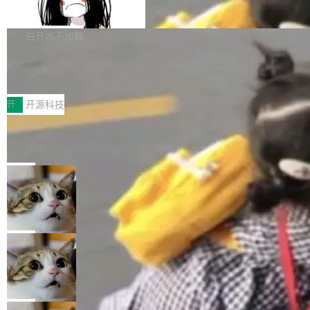
支持 UPDATE、MERGE INTO 与 Iceb
维基百科的替代方案。Lawfare 调查发现，无论
erceptor…五六步之后才能看到第一行翻译文
Apache Doris 4.1 要补齐的，正是缺失的那一
erg V3
热门页面还是低关注度页面，均未出现近期更
本。 Solon 换了个方式。整个 i18n 模块围绕三
半。在已有查询能力的基础上，Doris 进一步支
白开水不加糖
新，相关问题并非局限于特定领域，而是在不同
个解析器、一个注解、一个工具类展开——没有
持了 UPDATE、DELETE、MERGE INTO 等数
主题和访问量页面中普遍存在。 调查人员最初认
XML、没有拦截器注册、没有样板配置。 资源
Testin XAgent：CIO智能测试落地指南
据修改操作、完整的表结构管理与分区演进，以
为，Grokipedia可能只是限...
文件的约定 把文件放到 resources/i18n/ 下： r
及 rewrite_data_files、expire_snapshots 等日
7月30日，TiD2026质量竞争力大会在北京中关
esources/i18n/messages.properties ...
常维护操作，并完整支持 Iceberg V3 格式。
村国家自主创新示范区会议中心开幕。本届大会
开
开源科技
由中关村智联软件服务业质量创新联盟主办，以
让非法状态不可表示：一篇关于 ADT
“智构可信·质创未来——AI原生时代的质量新范
的帖子在 Reddit 火了
式”为主题，直面AI从实验室走向规模化产业落地
有一种东西，一旦用过就回不去了。Alex Fedos
的核心质量命题。会上，《2026智能研发生产力
eev 管它叫"软件设计的基石"。 他说的东西不新
局
工具选型手册》发布，Testin云测的Testin XAge
鲜——代数数据类型（ADT），尤其是和类型
Cloudflare 开源内部企业 AI 平台 Clou
nt智能测试系统入选AI测试领域代表产品。对CI
（sum type）。但他说清楚了一件事：这不是类
dflare OS
O而言，这提示了一个转变：AI测试正在从效率
型系统的学术体操，是日常编码的思维方式。 文
Cloudflare 发布了一个开源项目 Cloudflare O
工具升级为企业的质量基础设施。 CIO面对的新
章从一个简单的例子切入。一个网站的深色主题
S。如果你只看官方博客，你会觉得这是又一
局
现实 过去两年，CIO们的焦虑清单上多了两项：
设置，如果用布尔值 + 可空字段来表示——bool
个"AI 知识库 + 聊天机器人"——每个大厂都在
一是如何让大模型和智能体应用安全地从PoC走
Deno 团队开源 Celld，可自托管的分
ean 表示是否可切换，nullable 的默认模式、浅
做，没什么新鲜的。 但 Kenton Varda 在 Twitte
向生产，二是如何让测试团队跟得上AI应用...
布式 Durable Objects
色方案、深色方案——会产生大量无意义的组
r 上把事情说清楚了： 今天我们发布了 Cloudfla
Ryan Dahl 领导的 Deno 团队推出了最新开源项
合。方案缺了、配置冲突了、全 null 了。要知道
re OS，一个带连接器的聊天机器人，跟其他所
目 Celld，一个能在自己机器上运行 Cloudflare
局