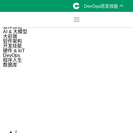
DevOps研发效能
综合
开源资讯
软件资讯
AI & 大模型
大前端
软件架构
开发技能
硬件 & IoT
DevOps
程序人生
数据库
1