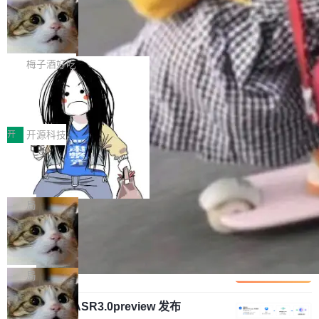
安全与合规要求。对于大多数普通研发场景，公
渐丰富，用户关注的重点也在发生变化：不只是
Gemini 的架构师。Google 首席科学家。 Jeff D
有云模型能够满足快速试用和效率提升的需求。
让AI用起来，还要进一步看清混合算力时代下，
🔥 SolonCode v2026.8.4 发布：界面
ean 在 Google 工作了 27 年后，宣布离职。 他
但对于金融、能源、医疗等对数据安全要求较...
字体可调、22 种语言、记忆搜索增强
Token花在哪里、算力是否被充分利用，以及持
不是一个人走。一同离开的还有 Sanjay Ghema
打开终端就能上岗的全中文编码智能体，这一轮
续增长的AI成本该如何优化。 深信服AI算力网关
wat（Google 员工编号 23，Jeff Dean 二十多
把「看得清、用母语、记得住」三件事一次补
梅子酒好吃
正是围绕这些实际问题，从Token治理和成本治
年的编程搭档，MapReduce 和 Bigtable 的共同
齐。 SolonCode 是什么 SolonCode 是杭州无
理两个方面，让用户的每一份算力都看得清、管
作者）、Quoc Le（Google 大脑核心成员，Se
让“代码语义理解”深度释放AI Coding
耳科技研发的企业级终端编码智能体——一位全
得住、用得稳、省得下、更安全！ 一、从现在开
价值潜能：华为云码道（CodeArts）
q2Seq 和 DocAI 的共同发明人）以及 Oriol Vin
中文驱动的数字员工，自主理解需求、规划步
一、代码仓深度理解技术的作用与价值 在软件工
始，Token使用一目...
代码仓技术解析
yals（Gemini 联合负责人，AlphaSta...
骤、编写代码。不挑模型、不挑平台，curl 一行
程实践中，代码仓是企业核心知识资产的主要载
开
开源科技
装完即用。 开源地址：Gitee · GitCode · GitHu
体。企业级代码仓库通常包含数十万乃至数百万
b 安装 支持 Java 8+（8~26）、macOS / Linu
一条“删库”命令跑 17 小时，算法工程
个文件，其规模远超单次模型调用可承载的上下
师删光 89TB 数据只为干私活
x / Windows / Harmony PC。 # macOS / Linu
文窗口。随着项目规模的持续扩张与代码历史的
最高人民检察院8月4日公布了一起案件：北京一
x / Harmony PC curl -fsSL https://solon.noea
不断累积，代码仓中的模块关系、接口契约、业
名90后算法工程师王某，为了给自己接的私活腾
局
r.org/solon...
务逻辑等关键信息往往分散于数十乃至数百个文
服务器空间，删光了公司AI游戏部门的全部核心
件之中，形成高度复杂的知识关联网络。传统的
Cloudflare 分享推理优化实践：KV ca
数据。 王某2024年1月入职东城区某科技公司AI
che 量化 + 权重压缩，吞吐量提升 4
代码检索手段（如关键词匹配、目录遍历）仅能
短剧部门，有互联网大厂背景。在公司内部架构
Kimi 和 GLM 是当前最强的大模型系列之一，但
1%，成本降 30%
在语法层面完成文本定位，难以触及代码的语义
调整期间，部门三次通知全员将数据从A集群迁
它们有一个共同的问题：太吃显存了。月之暗面
局
内涵与结构关联，导致开发者使用代码智能体在
移到B集群，王某都回复了"收到"。 他没有迁移
的 Kimi K 系列和智谱的 GLM 都是长上下文、M
理解大规模代码仓时面临显著"代码仓理解"瓶
数据。2024年9月3日下午4点，他使用此前登录
腾讯混元 Hy ASR3.0preview 发布
oE 架构的大模型，好用到让人上瘾，但 GPU 显