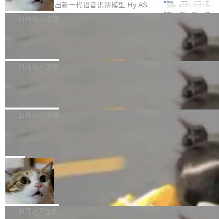
颈。 代码仓深度理解服务（以下简称" CodeBas
的账号密码进入A集群，输入了一条被程序员圈
存永远不够用。 Cloudflare 的 Workers AI 团队
腾讯混元正式推出新一代语音识别模型 Hy ASR
e深度理解服务"）是华为云码道（CodeA...
称为"删库跑路"的命令——最高管理员权限、无
一直在跑这些模型的推理。他们在官方博客上发
3.0preview。基于最新一代大语言模型 Hy3 的
白开水不加糖
需确认、强制递归删除。17个小时后，运维人员
了一篇技术文章，详细拆解了三种让大模型在 G
语言理解能力，以及融合了高精度语音识别与深
发现异常并中止进程时，89TB数据已经没了。
Pale Moon 34.3.2 发布，苍月浏览器
PU 上跑得更省、更快的技术手段——KV cache
度语义理解能力，实现了语音识别能力的全面升
删掉的是AI游戏部门的全部开发文件，包括公司
量化、模型权重压缩、以及共享 KV cache 的完
级。 根据介绍，Hy ASR3.0preview 目标在于：
Pale Moon 34.3.2 现已发布，这是一个安全更
自研的多个文生3D和...
整性保护。效果是：吞吐量提升 41%，每 token
让语音识别不再只是听清，而是真正听懂。通过
新和少量网页兼容性修复版本。 Changes/fixe
白开水不加糖
成本降低 30%，精度不变。 FP8 省的不仅是显
先理解你的语境和意图，再把准确的文字直接给
s： 实现了URL.Parse()便捷功能 对浏览器内部
存 KV cache 是推理时最吃显...
PostgreSQL 18/19 新特性深度解读
到你。从“逐字转写、单点优化”演进为“理解语
函数添加了多项边界检查，以避免潜在的越界访
境、兼容场景、一键直出”。 Hy ASR 3.0 previe
问、下溢和溢出。（DiD） 修复了加载和解析内
演讲者分享了一个有趣的实践：面对 PG 18 已
w 不要求标准普通话，方言识别覆盖粤语、吴语
容提供的字体时出现的几个问题 为避免音频加
发布的 Release Notes，他利用 AI 工具（如 Co
白开水不加糖
等 10 大方言片区和 20 余个二级小片区。在开
载、处理和播放过程中可能出现的一系列错误，
pilot）对数千条 commit 日志进行自动分析，先
源评测集中，Hy ASR 3.0 preview 在多语种的
对音频采样频率设定了下限 采样率低于 8kHz
慕尼黑市政府为全职开源项目维护者提
让模型总结出三十余条潜在特性，再逐条要求生
WER（...
供资助
（通常被认为是 "telephone"/"walkie-talkie" 音
成详细解释和代码校验，最终筛选出对用户体感
"在过去大约 10 年的大部分时间里，libexpat 的
质的最低采样率）的音频格式将被拒绝 修复了 C
最强的若干项。对于尚未正式发版的 PG 19，则
维护工作一直与我的日常工作、家务、社交生活
局
SS 圆角虚线样式中可能存在的问题 如果表单中
通过拉取过去一年内（从 PG 18 Beta1 时间点
和休闲娱乐竞争时间。" 这是 libexpat 维护者 S
的图像元素不在同一个子树中，则它们将不再关
至今）的所有 commit，同样交由 AI 分析提炼。
Firefox 153.0.3 发布
ebastian Pipping 写在博客里的话。8 月 4 日，
联 加...
经过人工复核，准确度令人满意。这一方法也为
他宣布了一个新消息：从 2026 年 8 月 1 日起，
Firefox 153.0.3 现已发布，具体更新内容如
社区爱好者提供了高效跟踪新版本的思路。
他可以全职维护 libexpat 了，最长 6 个月。发
下： New Smart Window 包含多项增强功能：
白开水不加糖