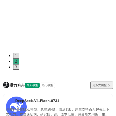
1
2
3
模力方舟
最新模型
热门模型
更多大模型
DeepSeek-V4-Flash-0731
高效轻量化MoE模型，总参284B，激活13B，原生支持百万超长上下
文能力。推理速度快、延迟低、调用成本低廉，综合能力均衡，主打