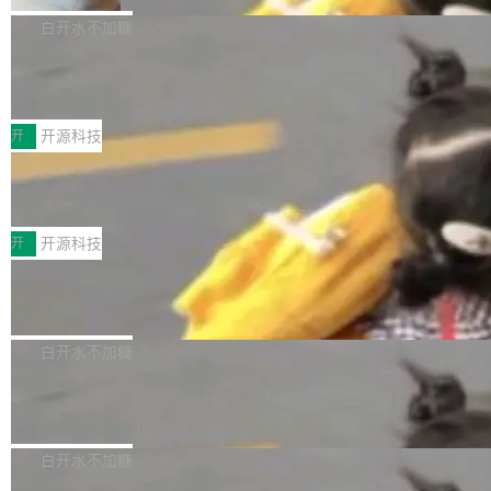
V ...
注意这是 OpenCode 一家的消耗。 OpenCode
作系统的第十八个主要版本。 自 NetBSD 10.1
白开水不加糖
是 Anomaly 出品的 AI 编程工具，套餐 10 美元/
以来的变化 更新亮点： 新增对 RISC-V 处理器
月。用户交了 10 美元，就能用 DeepSeek Flas
2026 ChinaJoy鸿蒙游戏增长臻享会举
架构的支持。NetBSD 11.0 是首个支持 64 位 R
办，鲸鸿动能系统呈现游戏行业解决方
h 随便写代码，按网友说法：「怎么使劲用也用
ISC-V 平台的稳定版本，涵盖一系列基于 StarFi
8月1日，2026 ChinaJoy期间，鸿蒙游戏增长臻
案
不完。」5T 来自免费额度，3T 来自 Go...
ve JH71XX 的设备，例如 VisionFive 2、PINE
享会在上海举办。鸿蒙生态的全场景智慧营销平
开
开源科技
64 STAR64，以及 QEMU。 增强了对 POSIX.1
台鲸鸿动能协同华为游戏中心，面向游戏行业开
-2024 和 C23 编程接口标准的兼容性。 compat
技嘉X3D系列再添新成员 B850 AORU
发者及生态伙伴，系统呈现了平台在游戏领域的
S ELITE X3D主板强化性能体验
_linux(8) 增强了对 Linux 系统调用的支持，包
完整能力版图——从IAP高价值用户的全周期经
面向AMD Ryzen X3D处理器玩家，技嘉X3D系
括 epoll（围绕 kqueue 实现）、POSIX 消息队
营、到IAA游戏的“买变一体”正循环、再到联运与
列主板阵容迎来新成员——B850 AORUS ELITE
开
开源科技
列、...
广告协同的全链路经营闭环，以及面向全球市场
X3D。作为面向主流高性能平台打造的全新主板
的出海增长布局。 华为终端云业务商业化销售负
Zadig v5.0 发布：AI 发布专员与 AI 审
产品，B850 AORUS ELITE X3D延续技嘉在X3
查专员上线
责人在开场致辞中表示，游戏开发者的核心诉求
D平台优化上的技术积累，旨在为游戏玩家带来
我们团队这几天最大的卡点不是 AI 写得不够
已不再是“多一个投放渠道”，而是一套能够持续
更稳定、更高效的装机选择。 B850 AORUS ELI
好，是 AI 写得太好了。 好到审查排期从两天的
白开水不加糖
驱动增长的体系。截至目前，搭载HarmonyOS
TE X3D基于AMD AM5平台打造，支持AMD Ry
活儿拖成了五天。PR 一堆起来没人敢合，发布
6的终端设备已突破7000万台，注册开发者数量
zen 9000/8000/7000系列处理器，并针对X3D
Dgraph v25.4.0 发布，具有图形后端的
窗口推了又推。好到合进 main 分支的代码，我
已突破 1100 万。随着鸿蒙生态汇聚越来越多的
原生 GraphQL 数据库
处理器特性进行平台级优化。其搭载X3D鸡血模
们自己都没看完。 这事不是个例。GitLab 调研
Dgraph 是一个水平可扩展的分布式 GraphQL
高质量游戏...
式2.0，可根据不同使用场景释放处理器潜力，
过 1528 名开发者，85% 说 AI 把瓶颈从写代码
数据库，有一个图形后端。作为一个原生的 Gra
白开水不加糖
帮助玩家在游戏与高负载应用中获得更充分的性
转移到了审代码。 写代码有人替你干了。但审代
phQL 数据库，它严格控制数据在磁盘上的排列