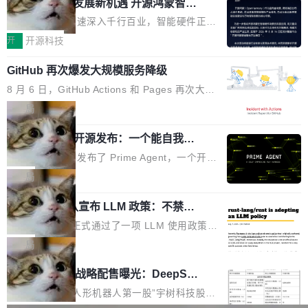
或造假。问题是，作为读者，如果你筛选出那些
共商智能硬件发展新机遇 开源鸿蒙智能
的早期工程师之一，在 Grok 训练基础设施团队
度,案例厚度、全域覆盖、多线协同...
硬件开发者日杭州站即将举行
看起来最令人兴奋的论文，那它们大部分都是过
工作过。近日他在 X 上发了一条帖子，列出了他
随着万物智联加速深入千行百业，智能硬件正从
度宣传的。」 这才是真正的痛点。不是所有论文
认为现代 AI 领域最重要的三个开源项目。 第一
单点设备迈向智能化、网联化、协同化发展。作
开
开源科技
都有问题，是最吸引眼球的那批论文最有问题。
个名字毫无悬念：Flash Attention 2。 Hieu 的
为面向全场景、跨终端的分布式操作系统，开源
他引用的帖子来自 Mathew Shen，一位 ICLR 2
理由很具体。FA 系列不需要解释，但 FA2 是他
GitHub 再次爆发大规模服务降级
鸿蒙通过统一技术底座和分布式能力，为不同类
026 的读者：「看了篇 ...
认为最重要的一个——复杂度恰到好处，刚好能
型智能设备的开发、连接与互联提供关键支撑，
8 月 6 日，GitHub Actions 和 Pages 再次大规
驱动你去学 CuTe，但还没被那些"邪恶的" Hopp
也为产业链企业探索产品创新与商业增长打开新
模服务降级，Actions 完全不可用超过 5 小时，
局
er++ 优化所淹没，足够容易修改和适配。 更关
的空间。 8月14日，开源鸿蒙智能硬件开发者日
webhook 停发，连自托管 runner 也因调度层故
键的是 FA2 的持久性...
（OHDD：OpenHarmony Hardware Develope
Prime Agent 开源发布：一个能自我改
障无法工作。Pages、Copilot code review、C
进的编程 Agent，ARC-AGI 3 超越人类
r Day）将在杭州启航。活动面向智能硬件产业
opilot coding agent 全部受影响。从检测到完全
Prime Intellect 发布了 Prime Agent，一个开源
专家基线
链企业和开发者，邀请行业专家与资深技术顾
恢复，大约 12 小时。 这是 2026 年 8 月的第六
的编程 Agent Harness，核心设计围绕两个抽
局
问，围绕开源鸿蒙技术能力、设备适配、芯片适
起事故，其中四起与 AI/Copilot 服务相关。 Git
象：Recursive Language Model（RLM）和 C
配、功耗与稳定性调优、兼容性测评及统一互联
Hub 员工 kdaigle 在 HN 讨论中贴出了一组数
Rust 项目团队宣布 LLM 政策：不禁
ontinual Harness。在 ARC-AGI 3 基准测试
等内容展开系统讲解和实战交流，帮助企业进一
止，但你要承认哪些代码不是你写的
据：2025 年全年 10 亿次 commit。现在，每周
上，Prime Agent + Opus 5 的组合达到了 95.
Rust 语言项目正式通过了一项 LLM 使用政策，
步了解开源鸿蒙在智能...
2.75 亿次，全年预计 140 亿次。GitHub...
5% RHAE Best@1，超过了 ARC 报告的人类专
覆盖 rust-lang/rust 单一仓库的代码贡献。这不
局
家基线 95.4%。 不是又一个 coding agent 包装
是项目级别的官方立场，目前由五个团队采纳，
宇树科技 IPO 战略配售曝光：DeepSe
器 Prime Agent 的架构和市面上大多数 coding
但它可能是主流开源项目中关于 AI 辅助贡献最
ek 获配 93.3 万股，锁定 36 个月
agent 有本质区别。大多数 agent harness 的设
细致的一份规则。 政策的核心只有一句话：LLM
8月6日晚间，“人形机器人第一股”宇树科技股份
计是基于早期模型的能力—...