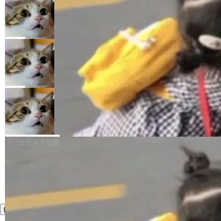
年。FFmpeg 社区最终选择用一个大版本的名
列表的数据匹配 —— 一项常规的数据处理任
没有拐弯抹角。他说中国正在赢得 AI 竞赛，而
字，留下了这份纪念。 雷霄骅曾是中国传媒大学
务，最终却产生了 180 万美元的账单，实际支出
当 AI agent 把源码变成了最好的扩展系
且按目前的速度，中国 AI 工具预计在今年底或
数字电视技术方向的博士生，长期从事视频、音
统，开发者工具必须开源
超出原定预算 860%。 更令人意外的是，该项目
2027 年就能追上美国前沿实验室的水平。 Dela
五年前，David Crawshaw 问过很多软件工程师
频技...
最终并未成功落地，而高额算力消耗持续运行长
ngue 把原因归结为一件事：开放协作。中国的
一个问题：你写过什么给自己用的程序？答案几
局
达 5 个月，公司直到财务对账时才察觉异常。这
AI 开发者在一个共享和协作的生态里加速迭代，
乎都是没有。工程师们整天用别人写的程序写程
意味着一个无人看管的 AI 程序，在近半年时间
而美国模型厂商在"闭门造车"。他的原话是 "buil
DeepSeek Harness 宣布内测邀请，全
序给别人用。偶尔有人自己写个博客系统、智能
里日夜不停地"烧钱"。 复盘显示，...
网最大规模开源 Agent 路演现场诞生
ding in silos"——各自为战，互不通气。 这个判
家居控制、家庭实验室，都算稀奇事。 Crawsh
一条内测招募帖，发出去的时候大概没人想到它
断从他嘴里说出来分量不同。Hugging Face 是
aw 是 Shelley 的作者，一个开源 AI coding age
会变成一场开源 Agent 生态的路演。 8月1日，
局
全球最大的开源 AI 平台，上面跑着上百万个模
nt。他最近在博客上写了一篇文章，核心论点很
DeepSeek Harness 团队负责人崔添翼（tiany
型。谁在开源赛道上领先，...
简单：开发者工具必须开源。 理由不是传统的自
商汤 SenseNova U1.5-Lite-Preview
i）在 X 上发帖： 「如果你是 Agent Harness 相
开源
由软件情怀，而是一个跟 AI agent 直接相关的
关开源项目的开发者，希望参加 DeepSeek Har
商汤科技宣布面向社区开源轻量级统一多模态模
技术判断。 两行 prompt 就能个性化任何软件 C
ness 的内测，可以回复或私信联系我。请附上
型的预览版本 SenseNova U1.5-Lite-Preview。
白开水不加糖
rawshaw 给出了两个 prompt。 第一个： "下载
GitHub id 以及开源代表作。」 DeepSeek 曾在
公告称，SenseNova U1.5-Lite-Preview并非简
某个软件的源码，在本地构建。修改 agent ...
官方招聘信息中写过一条简洁有力的公式：Mod
单的模型规模升级，而是基于 SenseNova U1
el + Harness = Agent。模型负责理解和推理，
的一次系统性迭代，不仅在同一架构中贯通视觉
Harness 负责把能力落到真实环境中——调用工
理解、推理、生成与编辑，还仅以 8B-MoT 的轻
具、读写文件、管理上下文、处理错误、完成闭
量大小，将能力推进到4K、更精细的真实质感、
环。崔添翼招人的标...
更复杂的视觉控制和可持续迭代编辑。 相比 U