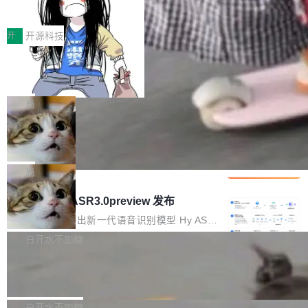
得住、用得稳、省得下、更安全！ 一、从现在开
价值潜能：华为云码道（CodeArts）
q2Seq 和 DocAI 的共同发明人）以及 Oriol Vin
中文驱动的数字员工，自主理解需求、规划步
一、代码仓深度理解技术的作用与价值 在软件工
始，Token使用一目...
代码仓技术解析
yals（Gemini 联合负责人，AlphaSta...
骤、编写代码。不挑模型、不挑平台，curl 一行
程实践中，代码仓是企业核心知识资产的主要载
开
开源科技
装完即用。 开源地址：Gitee · GitCode · GitHu
体。企业级代码仓库通常包含数十万乃至数百万
b 安装 支持 Java 8+（8~26）、macOS / Linu
一条“删库”命令跑 17 小时，算法工程
个文件，其规模远超单次模型调用可承载的上下
师删光 89TB 数据只为干私活
x / Windows / Harmony PC。 # macOS / Linu
文窗口。随着项目规模的持续扩张与代码历史的
最高人民检察院8月4日公布了一起案件：北京一
x / Harmony PC curl -fsSL https://solon.noea
不断累积，代码仓中的模块关系、接口契约、业
名90后算法工程师王某，为了给自己接的私活腾
局
r.org/solon...
务逻辑等关键信息往往分散于数十乃至数百个文
服务器空间，删光了公司AI游戏部门的全部核心
件之中，形成高度复杂的知识关联网络。传统的
Cloudflare 分享推理优化实践：KV ca
数据。 王某2024年1月入职东城区某科技公司AI
che 量化 + 权重压缩，吞吐量提升 4
代码检索手段（如关键词匹配、目录遍历）仅能
短剧部门，有互联网大厂背景。在公司内部架构
Kimi 和 GLM 是当前最强的大模型系列之一，但
1%，成本降 30%
在语法层面完成文本定位，难以触及代码的语义
调整期间，部门三次通知全员将数据从A集群迁
它们有一个共同的问题：太吃显存了。月之暗面
局
内涵与结构关联，导致开发者使用代码智能体在
移到B集群，王某都回复了"收到"。 他没有迁移
的 Kimi K 系列和智谱的 GLM 都是长上下文、M
理解大规模代码仓时面临显著"代码仓理解"瓶
腾讯混元 Hy ASR3.0preview 发布
数据。2024年9月3日下午4点，他使用此前登录
oE 架构的大模型，好用到让人上瘾，但 GPU 显
颈。 代码仓深度理解服务（以下简称" CodeBas
的账号密码进入A集群，输入了一条被程序员圈
存永远不够用。 Cloudflare 的 Workers AI 团队
腾讯混元正式推出新一代语音识别模型 Hy ASR
e深度理解服务"）是华为云码道（CodeA...
称为"删库跑路"的命令——最高管理员权限、无
一直在跑这些模型的推理。他们在官方博客上发
3.0preview。基于最新一代大语言模型 Hy3 的
白开水不加糖
需确认、强制递归删除。17个小时后，运维人员
了一篇技术文章，详细拆解了三种让大模型在 G
语言理解能力，以及融合了高精度语音识别与深
发现异常并中止进程时，89TB数据已经没了。
Pale Moon 34.3.2 发布，苍月浏览器
PU 上跑得更省、更快的技术手段——KV cache
度语义理解能力，实现了语音识别能力的全面升
删掉的是AI游戏部门的全部开发文件，包括公司
量化、模型权重压缩、以及共享 KV cache 的完
级。 根据介绍，Hy ASR3.0preview 目标在于：
Pale Moon 34.3.2 现已发布，这是一个安全更
自研的多个文生3D和...
整性保护。效果是：吞吐量提升 41%，每 token
让语音识别不再只是听清，而是真正听懂。通过
新和少量网页兼容性修复版本。 Changes/fixe
白开水不加糖