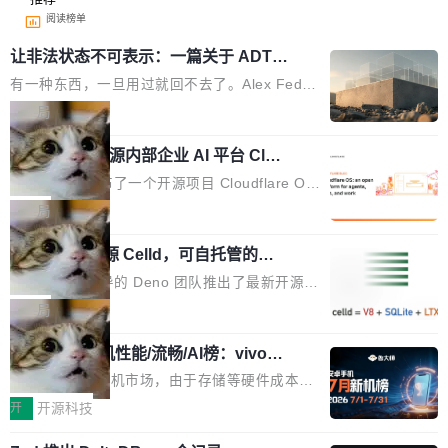
阅读榜单
让非法状态不可表示：一篇关于 ADT
的帖子在 Reddit 火了
有一种东西，一旦用过就回不去了。Alex Fedos
eev 管它叫"软件设计的基石"。 他说的东西不新
局
鲜——代数数据类型（ADT），尤其是和类型
Cloudflare 开源内部企业 AI 平台 Clou
（sum type）。但他说清楚了一件事：这不是类
dflare OS
型系统的学术体操，是日常编码的思维方式。 文
Cloudflare 发布了一个开源项目 Cloudflare O
章从一个简单的例子切入。一个网站的深色主题
S。如果你只看官方博客，你会觉得这是又一
局
设置，如果用布尔值 + 可空字段来表示——bool
个"AI 知识库 + 聊天机器人"——每个大厂都在
ean 表示是否可切换，nullable 的默认模式、浅
Deno 团队开源 Celld，可自托管的分
做，没什么新鲜的。 但 Kenton Varda 在 Twitte
布式 Durable Objects
色方案、深色方案——会产生大量无意义的组
r 上把事情说清楚了： 今天我们发布了 Cloudfla
Ryan Dahl 领导的 Deno 团队推出了最新开源项
合。方案缺了、配置冲突了、全 null 了。要知道
re OS，一个带连接器的聊天机器人，跟其他所
目 Celld，一个能在自己机器上运行 Cloudflare
局
哪些组合有效，作者说，你得靠"文档、校验、或
有科技公司做的一样。只不过，实际上它不一
Workers 和 Durable Objects 的守护进程。 设
者部落知识"。 换个写法。Rust 的 enum，两个
样。这是 Sandstorm.io 的重制版，我十年前的
鲁大师7月新机性能/流畅/AI榜：vivo夺
计思路很直接：每个对象是一个独立的 SQLite
变体：Switchable...
性能、流畅双第一，三星Galaxy Z系列
那个创业公司。不同的是，这次它构建在 Cloudf
数据库，按名称寻址，复制到你自己的 S3 兼容
2026年7月的手机市场，由于存储等硬件成本暴
新折叠缺席
lare Workers 上——我花了九年时间搭建的平台
存储库里。节点之间只通过这个存储库协调——
增，手机厂商的日子也不好过啊，新机速度明显
开
开源科技
——并且深度集成了 AI。这基本上是我十年秘密
没有控制平面，没有共识协议。每个对象自带一
放缓，因此硝烟味淡了许多。新机参数规格除开
计划的顶峰。 十年前，Ken...