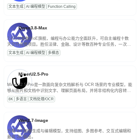
高并发、轻量化任务，适合日常对话、内容创作、基础 RAG、批量
文本生成
AI 编程模型
Function Calling
文案处理等普惠刚需场景。
Qwen3.8-Max
2.4万亿参数MoE旗舰，编程与办公能力全面跃升，可自主编程十数
天交付完整项目。胜任法律、金融、设计等数百种专业任务，一次对
话端到端交付生产级成果。原生视觉理解贯穿规划、执行与验证全流
文本生成
AI 编程模型
多模态
程，支持超长文档与长视频的深度语义解析。长程任务中自主规划与
闭环迭代，持续进化。
MinerU2.5-Pro
MinerU2.5-Pro是一款面向复杂文档解析与 OCR 场景的专业模型，能
够从图片和文档中识别文字、理解页面布局，并将非结构化内容转换
为便于存储、检索和二次处理的结构化结果。
8K
多语言
文档处理/OCR
Wan2.7-Image
万相 2.7 图像生成与编辑模型，支持组图、多图参考、交互式编辑和
最高 2K 输出。