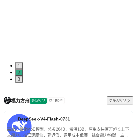
1
2
3
模力方舟
最新模型
热门模型
更多大模型
DeepSeek-V4-Flash-0731
高效轻量化MoE模型，总参284B，激活13B，原生支持百万超长上下
文能力。推理速度快、延迟低、调用成本低廉，综合能力均衡，主打