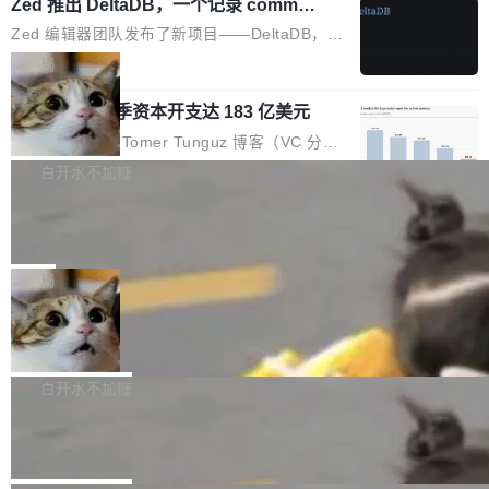
个小型数据库，应用天然按分片构建，单个数据
Zed 推出 DeltaDB，一个记录 commit
高价的三星折叠（三星Galaxy Z Fold8 Ultra / Z
之间所有操作的版本控制系统
库的竞争和爆炸半径问题在设计层面就被消除
Fold8 / Z Flip8）外，其余要么是中低端机器，
Zed 编辑器团队发布了新项目——DeltaDB，一
了。 闲置的 cell 会休眠到几乎不占资源。当 cel
例如iQOO Z11i、REDMI Note 17、REDMI No
个在 git commit 之间记录每一次编辑操作的版
局
l 迁移或唤醒时，新宿主从 S3 恢复 SQLite 数据
te 17 Pro、OPPO K15，要么是vivo X300 E这
本控制系统。目前处于 Early Access 阶段。 De
库继续执行。存储库是持久化的唯一真相...
样的次旗舰。 Galaxy Z Fold8 Ultra / Z Fold8 /
SpaceXAI 单季资本开支达 183 亿美元
ltaDB 的核心思路直接写在 landing page 最显
Z Flip8三款折叠屏新机均在7月22日发布，且全
眼的位置：「Software is made between com
根据风险投资人Tomer Tunguz 博客（VC 分
部搭载骁龙8 Elite Gen5 for Galaxy，它们本该
mits」——软件是在 commit 之间写出来的。git
析）披露的最新分析与第二季度业绩报告，Spac
白开水不加糖
是7月性...
只记录了你提交的最终状态，但真正的工作过程
eXAI在上个季度的总资本支出飙升至183.7亿美
——打字、删改、试错、agent 对话——都在 co
Meta 发布终端编程 Agent“Muse Cod
元。其中，绝大部分资金被直接用于 AI 领域，
e” 和 Muse Spark 1.2 模型
mmit 之间的空隙里丢失了。 DeltaDB 要做的就
金额高达158.3亿美元，这一单项投入已经逼近
Meta 今天发布了两款 AI 产品：Muse Code，
是把这段空隙补上。 回退到任何一次编辑：Delt
微软同期总资本开支的四成。 与亚马逊、Alpha
一个在终端里运行的编程 agent；Muse Spark
局
aDB 捕获 commit 之间的每一次操作，...
bet、微软以及 Meta 等传统科技巨头相比，Spa
1.2，驱动这个 agent 的新模型。一句话概括：
ceXAI的资金消耗速度尤为引人瞩目。然而，支
美团开源 LoHoSearch，用知识图谱校
你可以用 curl -fsSL https://dev.meta.ai/install.
准 AI 能力认知
撑庞大支出的资金来源却呈现出截然不同的面
sh | bash 安装一个能在大项目里自动规划、写
机器出题的前提，是让机器拥有全局视野。整个
貌。数据显示，微软和 Meta 主要依托充沛的经
代码、验证结果的 AI 终端工具。 据介绍，Muse
构建流程可以分为四个环节：建图 → 控制难度
白开水不加糖
营现金流来覆盖资本开支，其资本支出覆盖率分
Code 是 Meta 的编程 agent 产品。它和市场上
→ 质量把关 → 数据概览。
别达到155% 和106%;而SpaceXAI的经营现金
腾讯开源 UCL-MPComm 通信库
已有的终端编程 agent 在设计理念上有几个明显
流仅能覆盖资本开支的12...
的差异点。 异步后台 agent：Muse Code 有一
腾讯网平团队宣布开源了 UCL-MPComm 通信
个主 agent 循环，外加一组后台 agent。这些后