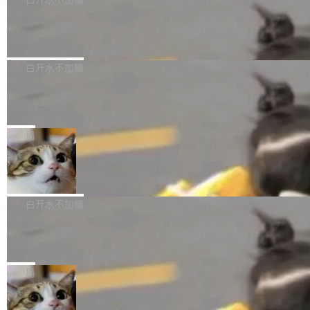
成本降低 30%，精度不变。 FP8 省的不仅是显
先理解你的语境和意图，再把准确的文字直接给
s： 实现了URL.Parse()便捷功能 对浏览器内部
存 KV cache 是推理时最吃显...
到你。从“逐字转写、单点优化”演进为“理解语
PostgreSQL 18/19 新特性深度解读
函数添加了多项边界检查，以避免潜在的越界访
境、兼容场景、一键直出”。 Hy ASR 3.0 previe
问、下溢和溢出。（DiD） 修复了加载和解析内
演讲者分享了一个有趣的实践：面对 PG 18 已
w 不要求标准普通话，方言识别覆盖粤语、吴语
容提供的字体时出现的几个问题 为避免音频加
发布的 Release Notes，他利用 AI 工具（如 Co
白开水不加糖
等 10 大方言片区和 20 余个二级小片区。在开
载、处理和播放过程中可能出现的一系列错误，
pilot）对数千条 commit 日志进行自动分析，先
源评测集中，Hy ASR 3.0 preview 在多语种的
对音频采样频率设定了下限 采样率低于 8kHz
慕尼黑市政府为全职开源项目维护者提
让模型总结出三十余条潜在特性，再逐条要求生
WER（...
供资助
（通常被认为是 "telephone"/"walkie-talkie" 音
成详细解释和代码校验，最终筛选出对用户体感
"在过去大约 10 年的大部分时间里，libexpat 的
质的最低采样率）的音频格式将被拒绝 修复了 C
最强的若干项。对于尚未正式发版的 PG 19，则
维护工作一直与我的日常工作、家务、社交生活
局
SS 圆角虚线样式中可能存在的问题 如果表单中
通过拉取过去一年内（从 PG 18 Beta1 时间点
和休闲娱乐竞争时间。" 这是 libexpat 维护者 S
的图像元素不在同一个子树中，则它们将不再关
至今）的所有 commit，同样交由 AI 分析提炼。
Firefox 153.0.3 发布
ebastian Pipping 写在博客里的话。8 月 4 日，
联 加...
经过人工复核，准确度令人满意。这一方法也为
他宣布了一个新消息：从 2026 年 8 月 1 日起，
Firefox 153.0.3 现已发布，具体更新内容如
社区爱好者提供了高效跟踪新版本的思路。
他可以全职维护 libexpat 了，最长 6 个月。发
下： New Smart Window 包含多项增强功能：
白开水不加糖
工资的是慕尼黑市政府。 libexpat 是一个 C99
<ul> <li>现在建议列表会显示更多结果，方便用
编写的流式 XML 解析器，MIT 许可证。和 libx
Cloudflare Computer 开源：你的 Age
户查找历史记录和切换到已打开的标签页。（<a
nt 需要一台电脑，而不是一个容器
ml2 一样，它是世界上使用最广泛的 XML 解析
href="https://bugzilla.mozilla.org/show_bug.c
Cloudflare 开源了名为 @cloudflare/computer
库之一。你的操作系统、浏览器、无数的基础设
gi?id=2019042">Bug&nbsp;2019042</a>）</l
的 npm 包。项目的核心论点是：容器不适合 Ag
局
施软件，很可能都在用它。而过去十年，维护它
i> <li>现在，助手可以直接使用 Exa 的网络搜索
ent 计算。真正适合的，是 Isolate。 Cloudflare
的人一直在用业余...
结果回答问题，而无需将问题转交给搜索引擎。
OpenAI 公开邮件和聊天记录回应苹果
工程师在这件事上没什么可谦虚的——他们用 W