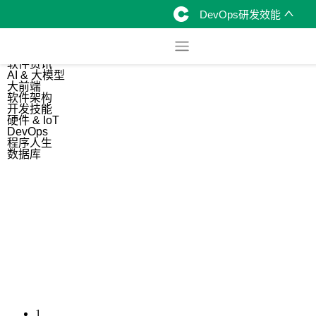
DevOps研发效能
综合
开源资讯
软件资讯
AI & 大模型
大前端
软件架构
开发技能
硬件 & IoT
DevOps
程序人生
数据库
1