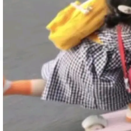
1，U1.5-Lite-Preview 在以下方向上带来了显著
提升： 原生支持4K图像生成； 更精细的局部纹
理、细节与真实世界质感； 更准确的中英文文字
生成与复杂版式组织； 更稳定的图...
©OSCHINA(OSChina.NET)
京ICP备2025119063号