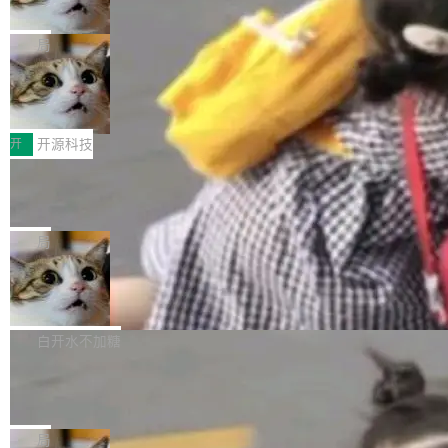
诉讼，称“Apple is getting this wron
（<a href="https://bugzilla.mozilla.org/show_
orkers 跑了十年 Isolate。用 CEO Matthew Pri
上个月，苹果一纸诉状把 OpenAI 告上法庭，指
g”
bug.cgi?id=204...
nce 的话说：「我们一生都在用 Isolate 运行代
控其挖角苹果前员工并窃取商业秘密。苹果的诉
局
码，而 AI Agent 不需要容器，它们需要的是 Iso
状把 OpenAI 描述成一个系统性地从前东家挖
late。」 容器为什么不合适 容器的问题在于启动
HUAWEI MatePad Edge上架WorkBu
人、套取机密信息的对手。 OpenAI 没发律师
ddy鸿蒙PC版，说话就能干活的AI办公
和销毁都太重了。一个 Agent 要执行的任务可能
函，也没选择庭外沉默。它在官网贴了一篇博
全能AI工作台WorkBuddy鸿蒙PC版上架HUAWE
搭子
只需要几毫秒的 CPU 时间，但容器从冷启动到
文，标题只有六个字：Apple is getting this wro
I MatePad Edge应用市场，直接下载即可使
开
开源科技
就绪要花数秒。如果未来有十...
ng。 然后，它把邮件往来和 iMessage 聊天记
用，与鸿蒙电脑上的体验一致。值得一提的是，
FFmpeg 9.0 发布：代号“Lei”，以此纪
录全贴了出来。 他发错人了 苹果外部律师 Gabr
这是目前市面上唯一支持平板接入WorkBuddy P
念中国开发者雷霄骅
iel Gross 来自 Weil 律所，2 月 23 日下午 5:53
C版的产品，搭载“人机双写”重磅功能——你写
全球知名开源多媒体框架 FFmpeg 今天正式发
给 OpenAI 总法律顾问 Che Chang 发了封邮
你的，AI写AI的，同屏协作互不干扰。一句话让
布了 9.0 版本。这个版本除了带来新一代音视频
局
件，附了一封长信，要求 OpenAI 配合调查前苹
AI帮你干活，现在开启全新体验！ 温馨提示：
处理能力和硬件加速支持之外，还有一个特殊之
果员工带走机密信...
亚马逊成本失控：AI 写代码烧掉 1215
体验WorkBuddy鸿蒙PC版前，请将 HUAWEI M
处：FFmpeg 9.0 的代号是“Lei”。 这个名字，
万元，超预算 860%
atePad Edge 升级至 HarmonyOS 6.1.0.135S
来自中国开发者雷霄骅（Lei Xiaohua）。 对于
外媒近日曝光了亚马逊的多份内部报告显示，AI
P9 patch03及以上版本。 *升级路径：设置 > 搜
很多中国音视频开发者而言，这个名字并不陌
导致公司在多个项目上超支。《金融时报》报道
白开水不加糖
索“软件更新” > 检查更新，即可搜索新版本，下
生。十年前，他通过大量中文技术文章、源码分
称，仅一个项目的成本超支就高达 180 万美元
载安装完成升级即可。 没有...
析和开源示例，让一代开发者第一次真正理解 F
Hugging Face CEO 发声：中国正在开
（约合人民币 1215 万元）。 具体来说，一名工
源模型上碾压我们
Fmpeg，也成为很多人进入音视频开发领域的
程师借助 Anthropic 旗下 Claude Sonnet 模型
"他们正在开源模型上碾压我们。" Hugging Fac
“启蒙老师”。 而今年，恰好是雷霄骅离世十周
编写程序，目标是完成电商平台作者信息与商品
e CEO Clément Delangue 在 CNBC 的采访里
局