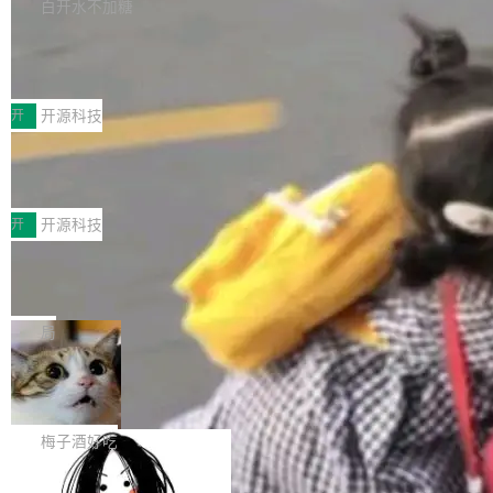
库，并将作为transport接入Mooncake TENT。
白开水不加糖
台 agent...
该通信库针对AI Memory池化场景的数据传输需
CoStrict入选工信部2025人工智能应用
求进行了深度优化，能够实现数据中心内大规模
典型案例
计算节点间多种内存类型的高性能通信。 UCL-
近日，工信部科技司公示《2025人工智能应用典
MPComm将作为一种传输引擎接入Mooncake T
型案例入选名单》，深信服“面向企业研发场景的
开
开源科技
ENT，实现零拷贝传输性能提升30%、非零拷贝
开源 AI 编程平台 CoStrict 应用”凭借卓越的技术
传输性能最高提升5倍。UCL-MPComm底层基
深信服AI算力网关入选工信部人工智能
创新与落地成效成功入选。 全链路私有化部署，
应用典型案例！
于自研UCL-Engine通信引擎，后续腾讯网平将
助力企业AI研发安全落地 当前，越来越多企业已
前不久，工业和信息化部正式发布《2025年人工
持续开源更多基于UCL-Engine的高性能通信组
经开始引入 AI Coding 工具，通过调用公有云模
智能应用典型案例名单》，集中展示人工智能在
开
开源科技
件。 腾讯网平团队在UCL-MPComm中实现了一
型或企业内部部署模型提升研发效率。但随着 AI
各领域的应用成果，覆盖技术底座、行业赋能、
个独立于业务线程的全局通信引擎（Engine），
Coding 从个人辅助工具逐步走向团队级、组织
Jeff Dean 离开 Google：一个时代的结
产品应用、支撑保障、专题等五大方向。深信服
并实...
束，一个实验室的开始
级应用，企业在规模化落地过程中，对安全性、
AI算力网关（AI创新平台）成功入选！ 随着各行
Google 员工编号 20。MapReduce 作者之一。
可控性和代码质量提出了更高要求。 首先是数据
各业的Agent走向规模化建设，算力构成形态逐
Bigtable 作者之一。TensorFlow 的作者之一。
局
安全与合规要求。对于大多数普通研发场景，公
渐丰富，用户关注的重点也在发生变化：不只是
Gemini 的架构师。Google 首席科学家。 Jeff D
有云模型能够满足快速试用和效率提升的需求。
让AI用起来，还要进一步看清混合算力时代下，
🔥 SolonCode v2026.8.4 发布：界面
ean 在 Google 工作了 27 年后，宣布离职。 他
但对于金融、能源、医疗等对数据安全要求较...
字体可调、22 种语言、记忆搜索增强
Token花在哪里、算力是否被充分利用，以及持
不是一个人走。一同离开的还有 Sanjay Ghema
打开终端就能上岗的全中文编码智能体，这一轮
续增长的AI成本该如何优化。 深信服AI算力网关
wat（Google 员工编号 23，Jeff Dean 二十多
把「看得清、用母语、记得住」三件事一次补
梅子酒好吃
正是围绕这些实际问题，从Token治理和成本治
年的编程搭档，MapReduce 和 Bigtable 的共同
齐。 SolonCode 是什么 SolonCode 是杭州无
理两个方面，让用户的每一份算力都看得清、管
作者）、Quoc Le（Google 大脑核心成员，Se
让“代码语义理解”深度释放AI Coding
耳科技研发的企业级终端编码智能体——一位全