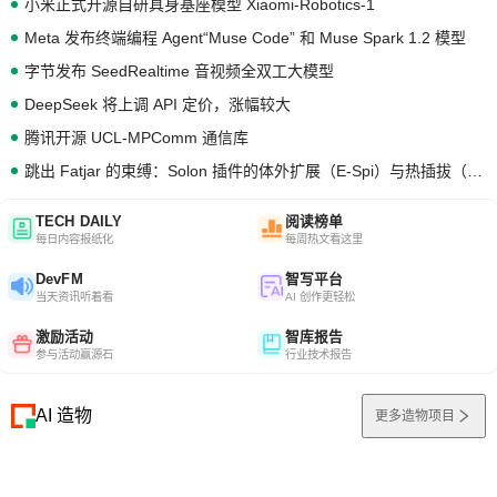
小米正式开源自研具身基座模型 Xiaomi-Robotics-1
Meta 发布终端编程 Agent“Muse Code” 和 Muse Spark 1.2 模型
字节发布 SeedRealtime 音视频全双工大模型
DeepSeek 将上调 API 定价，涨幅较大
腾讯开源 UCL-MPComm 通信库
跳出 Fatjar 的束缚：Solon 插件的体外扩展（E-Spi）与热插拔（H-Spi）
TECH DAILY
阅读榜单
每日内容报纸化
每周热文看这里
DevFM
智写平台
当天资讯听着看
AI 创作更轻松
激励活动
智库报告
参与活动赢源石
行业技术报告
AI 造物
更多造物项目