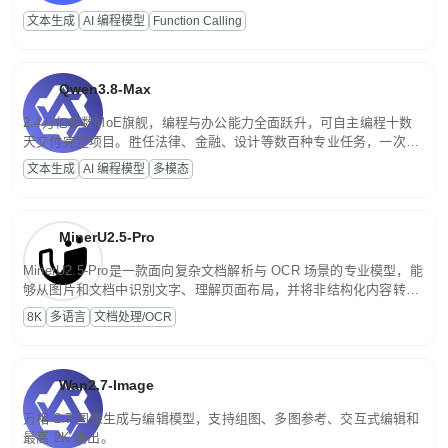
高并发、轻量化任务，适合日常对话、内容创作、基础 RAG、批量
文本生成
AI 编程模型
Function Calling
文案处理等普惠刚需场景。
Qwen3.8-Max
2.4万亿参数MoE旗舰，编程与办公能力全面跃升，可自主编程十数
天交付完整项目。胜任法律、金融、设计等数百种专业任务，一次对
话端到端交付生产级成果。原生视觉理解贯穿规划、执行与验证全流
文本生成
AI 编程模型
多模态
程，支持超长文档与长视频的深度语义解析。长程任务中自主规划与
闭环迭代，持续进化。
MinerU2.5-Pro
MinerU2.5-Pro是一款面向复杂文档解析与 OCR 场景的专业模型，能
够从图片和文档中识别文字、理解页面布局，并将非结构化内容转换
为便于存储、检索和二次处理的结构化结果。
8K
多语言
文档处理/OCR
Wan2.7-Image
万相 2.7 图像生成与编辑模型，支持组图、多图参考、交互式编辑和
最高 2K 输出。