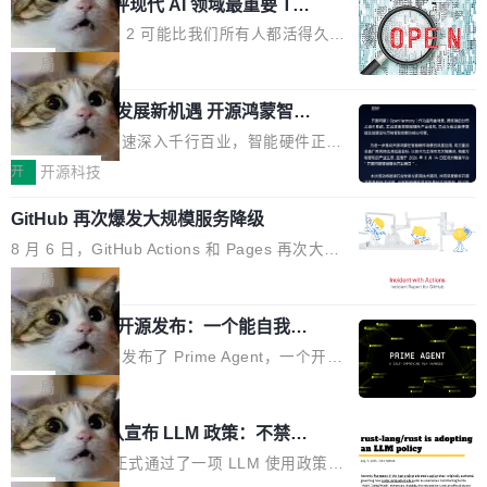
业化营销服务的需求从未如此迫切。 但市场扩容
xAI 前工程师评现代 AI 领域最重要 Top
n 这条推文引发了广泛讨论。他不是在说风凉
巧机身有效提升市面主流标准A...
3 开源项目
的同时,服务商的竞争逻辑正在改变。2026年Top
话，他是说出了一个圈内人尽皆知但很少公开捅
Flash Attention 2 可能比我们所有人都活得久。
Agency年度合辑的观察指出,“产品”这个离消费
破的事实。 Jordan 随后补充了一句软化声明：
这句话不是来自某个技术博客，而是出自 Hieu
局
者最近的载体,在整个品牌营销层面的权重显著变
「我不认为这些会议上大部分论文都在过度宣传
Pham 的一条推文。Hieu Pham 是谁？他是 xAI
高了。全域营销服务商的竞争正在从规模转向深
或造假。问题是，作为读者，如果你筛选出那些
共商智能硬件发展新机遇 开源鸿蒙智能
的早期工程师之一，在 Grok 训练基础设施团队
度,案例厚度、全域覆盖、多线协同...
硬件开发者日杭州站即将举行
看起来最令人兴奋的论文，那它们大部分都是过
工作过。近日他在 X 上发了一条帖子，列出了他
随着万物智联加速深入千行百业，智能硬件正从
度宣传的。」 这才是真正的痛点。不是所有论文
认为现代 AI 领域最重要的三个开源项目。 第一
单点设备迈向智能化、网联化、协同化发展。作
开
开源科技
都有问题，是最吸引眼球的那批论文最有问题。
个名字毫无悬念：Flash Attention 2。 Hieu 的
为面向全场景、跨终端的分布式操作系统，开源
他引用的帖子来自 Mathew Shen，一位 ICLR 2
理由很具体。FA 系列不需要解释，但 FA2 是他
GitHub 再次爆发大规模服务降级
鸿蒙通过统一技术底座和分布式能力，为不同类
026 的读者：「看了篇 ...
认为最重要的一个——复杂度恰到好处，刚好能
型智能设备的开发、连接与互联提供关键支撑，
8 月 6 日，GitHub Actions 和 Pages 再次大规
驱动你去学 CuTe，但还没被那些"邪恶的" Hopp
也为产业链企业探索产品创新与商业增长打开新
模服务降级，Actions 完全不可用超过 5 小时，
局
er++ 优化所淹没，足够容易修改和适配。 更关
的空间。 8月14日，开源鸿蒙智能硬件开发者日
webhook 停发，连自托管 runner 也因调度层故
键的是 FA2 的持久性...
（OHDD：OpenHarmony Hardware Develope
Prime Agent 开源发布：一个能自我改
障无法工作。Pages、Copilot code review、C
进的编程 Agent，ARC-AGI 3 超越人类
r Day）将在杭州启航。活动面向智能硬件产业
opilot coding agent 全部受影响。从检测到完全
Prime Intellect 发布了 Prime Agent，一个开源
专家基线
链企业和开发者，邀请行业专家与资深技术顾
恢复，大约 12 小时。 这是 2026 年 8 月的第六
的编程 Agent Harness，核心设计围绕两个抽
局
问，围绕开源鸿蒙技术能力、设备适配、芯片适
起事故，其中四起与 AI/Copilot 服务相关。 Git
象：Recursive Language Model（RLM）和 C
配、功耗与稳定性调优、兼容性测评及统一互联
Rust 项目团队宣布 LLM 政策：不禁
Hub 员工 kdaigle 在 HN 讨论中贴出了一组数
ontinual Harness。在 ARC-AGI 3 基准测试
等内容展开系统讲解和实战交流，帮助企业进一
止，但你要承认哪些代码不是你写的
据：2025 年全年 10 亿次 commit。现在，每周
上，Prime Agent + Opus 5 的组合达到了 95.
Rust 语言项目正式通过了一项 LLM 使用政策，
步了解开源鸿蒙在智能...
2.75 亿次，全年预计 140 亿次。GitHub...