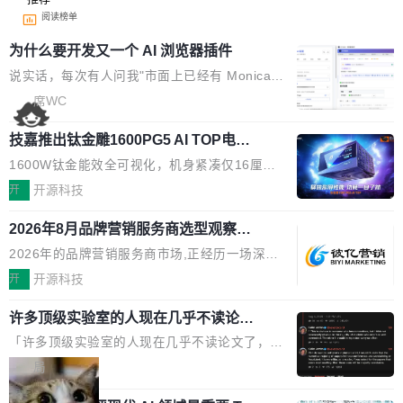
阅读榜单
为什么要开发又一个 AI 浏览器插件
说实话，每次有人问我"市面上已经有 Monica、
Sider、Copilot for Chrome 这些 AI 浏览器插件
席WC
了，你为什么还要再做一个"，我都觉得这个问题
技嘉推出钛金雕1600PG5 AI TOP电
问得好。 因为我自己也是从用户变成开发者的。
源：为发烧级主机与本地AI算力打造旗
现有产品的天花板 我用过不少 AI 浏览器插件。
1600W钛金能效全可视化，机身紧凑仅16厘米
舰供电方案
刚开始觉得都挺好——选中一段文字，弹出解
继2026台北电脑展首度亮相后，技嘉科技近日正
开
开源科技
释；写邮件时帮你润色；看英文网页给你翻译摘
式发布钛金雕1600PG5 AI TOP电源。这款高端
要。但用久了你会发现，它们本质上都是同一类
2026年8月品牌营销服务商选型观察：
电源专为发烧级DIY主机与本地AI算力平台打
从流量思维到品牌资产思维的范式转移
东西：一个带网页上下文的聊天框。 它们能读取
造，整机长度仅16厘米，提供1600W额定功率
2026年的品牌营销服务商市场,正经历一场深刻
页面的文本，然后把文本丢给大模型，再返回一
与80PLUS钛金能效；支持ATX 3.1与PCIe 5.1
的价值重构。全球全案品牌代理机构市场从2025
开
开源科技
段回答。仅此而已。 这当然有用，但总觉得差点
规范，结合服务器级元件、完善供电线材与内置
年的83.1亿美元增长至2026年的86.6亿美元,年
意思。比如我在一个后台管理系统里，需要填50
实时LCD监控屏，可充分满足当下高阶PC主机
许多顶级实验室的人现在几乎不读论文
复合增长率达5.44%,预计2032年将突破120亿美
个表单字段，每个字段还有联动逻辑；比如我
了
的严苛使用需求。 澎湃功率，紧凑机身 钛金雕1
元。数字广告与公共关系相关服务市场更是从20
「许多顶级实验室的人现在几乎不读论文了，而
想...
600PG5 AI TOP具备强悍输出功率，同时实现
25年的8463亿美元扩张至2026年的8763亿美
且他们认为 ICLR/ICML/NeurIPS 充斥着大量过
局
机身尺寸大幅精简。整机长度仅16厘米，属于同
元。数字的背后是一个清晰的事实——品牌对专
度宣传和欺诈。」 OpenAI 研究员 Keller Jorda
功率段机身尺寸十分紧凑的1600W电源产品。小