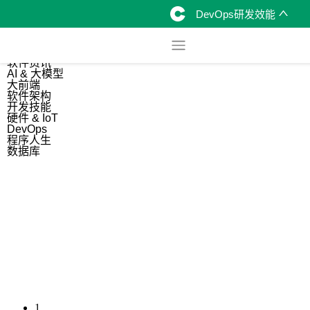
DevOps研发效能
综合
开源资讯
软件资讯
AI & 大模型
大前端
软件架构
开发技能
硬件 & IoT
DevOps
程序人生
数据库
1