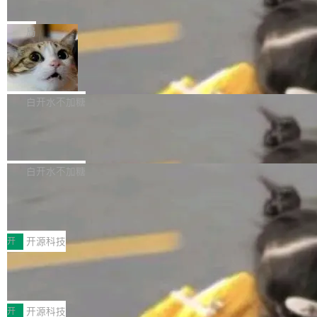
e” 和 Muse Spark 1.2 模型
mmit 之间的空隙里丢失了。 DeltaDB 要做的就
金额高达158.3亿美元，这一单项投入已经逼近
Meta 今天发布了两款 AI 产品：Muse Code，
是把这段空隙补上。 回退到任何一次编辑：Delt
微软同期总资本开支的四成。 与亚马逊、Alpha
一个在终端里运行的编程 agent；Muse Spark
局
aDB 捕获 commit 之间的每一次操作，...
bet、微软以及 Meta 等传统科技巨头相比，Spa
1.2，驱动这个 agent 的新模型。一句话概括：
ceXAI的资金消耗速度尤为引人瞩目。然而，支
美团开源 LoHoSearch，用知识图谱校
你可以用 curl -fsSL https://dev.meta.ai/install.
准 AI 能力认知
撑庞大支出的资金来源却呈现出截然不同的面
sh | bash 安装一个能在大项目里自动规划、写
机器出题的前提，是让机器拥有全局视野。整个
貌。数据显示，微软和 Meta 主要依托充沛的经
代码、验证结果的 AI 终端工具。 据介绍，Muse
构建流程可以分为四个环节：建图 → 控制难度
白开水不加糖
营现金流来覆盖资本开支，其资本支出覆盖率分
Code 是 Meta 的编程 agent 产品。它和市场上
→ 质量把关 → 数据概览。
别达到155% 和106%;而SpaceXAI的经营现金
腾讯开源 UCL-MPComm 通信库
已有的终端编程 agent 在设计理念上有几个明显
流仅能覆盖资本开支的12...
的差异点。 异步后台 agent：Muse Code 有一
腾讯网平团队宣布开源了 UCL-MPComm 通信
个主 agent 循环，外加一组后台 agent。这些后
库，并将作为transport接入Mooncake TENT。
白开水不加糖
台 agent...
该通信库针对AI Memory池化场景的数据传输需
CoStrict入选工信部2025人工智能应用
求进行了深度优化，能够实现数据中心内大规模
典型案例
计算节点间多种内存类型的高性能通信。 UCL-
近日，工信部科技司公示《2025人工智能应用典
MPComm将作为一种传输引擎接入Mooncake T
型案例入选名单》，深信服“面向企业研发场景的
开
开源科技
ENT，实现零拷贝传输性能提升30%、非零拷贝
开源 AI 编程平台 CoStrict 应用”凭借卓越的技术
传输性能最高提升5倍。UCL-MPComm底层基
深信服AI算力网关入选工信部人工智能
创新与落地成效成功入选。 全链路私有化部署，
应用典型案例！
于自研UCL-Engine通信引擎，后续腾讯网平将
助力企业AI研发安全落地 当前，越来越多企业已
前不久，工业和信息化部正式发布《2025年人工
持续开源更多基于UCL-Engine的高性能通信组
经开始引入 AI Coding 工具，通过调用公有云模
智能应用典型案例名单》，集中展示人工智能在
开
开源科技