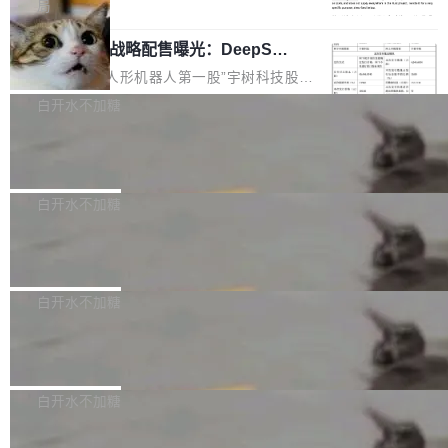
5% RHAE Best@1，超过了 ARC 报告的人类专
覆盖 rust-lang/rust 单一仓库的代码贡献。这不
局
家基线 95.4%。 不是又一个 coding agent 包装
是项目级别的官方立场，目前由五个团队采纳，
宇树科技 IPO 战略配售曝光：DeepSe
器 Prime Agent 的架构和市面上大多数 coding
但它可能是主流开源项目中关于 AI 辅助贡献最
ek 获配 93.3 万股，锁定 36 个月
agent 有本质区别。大多数 agent harness 的设
细致的一份规则。 政策的核心只有一句话：LLM
8月6日晚间，“人形机器人第一股”宇树科技股份
计是基于早期模型的能力—...
可以用来分析、提炼、审阅、建议，但不能用来
有限公司披露IPO发行价格及战略配售结果，杭
白开水不加糖
创作。 具体来说，LLM 生成的代码可以提交，
州深度求索人工智能基础技术研究有限公司（De
但必须满足五个条件：预先安排、非关键、高质
Docker 29.7.2 发布
epSeek）获配93.3399万股，按150.8元/股发行
量、充分测试、充分审查，并且必须披露。LLM
价格计算，认购金额约1.41亿元，股份锁定期为
Docker 29.7.2 现已发布，具体更新内容如下：
不得生成涉及安全性的关键变更，除非作者本身
36个月。 公告显示，本次宇树科技战略配售对
Bug fixes and enhancements 修复多次传递同
白开水不加糖
就是领域专家。即使如此，政策也"强烈不建
象主要包括长期投资机构、与公司业务具有战略
一环境变量时，docker service create和docker
议"这么做。 对于不披露的情况，审核者可以直
合作关系或长期合作愿景的大型企业、科创板保
Apache Fluss 毕业成为顶级项目
service update会发生 panic 的问题。docker/cl
接关闭 PR，无需解释。 政策作者 Jynn Ne...
荐人跟投子公司，以及公司高级管理人员和核心
i#7145 修复了 Docker Engine 29.7.0 中引入的
今年 7 月，Apache Fluss 的毕业提案在 Apach
员工参与设立的专项资产管理计划。其中，Dee
一个回归问题，该问题导致拉取镜像时会拒绝包
e 孵化器项目管理委员会（IPMC）投票中获得
白开水不加糖
pSeek作为与宇树科技具备战略合作关系的企
含绝对 hardlink 目标的镜像（此类镜像由某些镜
全票通过，随后获 Apache 软件基金会董事会批
业，获配股份数量占本次发行数量的2.31%。 除
像构建工具生成）。moby/moby#53305 修复了
马斯克 AI 百科项目 Grokipedia 被曝数
准。今天，Apache 软件基金会正式宣布 Apach
DeepSeek外，腾讯旗下上海启善投资有限公司
月未更新
Docker Engine 29.7.0 中引入的一个回归问
e Fluss 孵化毕业，成为 Apache 顶级项目（TL
埃隆·马斯克推出的AI百科项目 Grokipedia 被曝
获配9...
题，该问题可能导致在旧版 Linux 内核...
P）！这一里程碑不仅标志着 Fluss 迈入新的发
长期停止内容更新，未能实现其作为“AI版维基百
白开水不加糖
展阶段，也将进一步推动流式存储、实时湖仓与
科”替代品的目标。 据 Lawfare 最新调查，自今
AI 数据基础加速融合，为实时数据基础设施的发
Solon I18n：三种解析器，零样板代码
年4月以来，Grokipedia 页面更新功能基本停