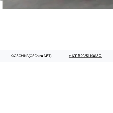
代码检索手段（如关键词匹配、目录遍历）仅能
在语法层面完成文本定位，难以触及代码的语义
内涵与结构关联，导致开发者使用代码智能体在
理解大规模代码仓时面临显著"代码仓理解"瓶
颈。 代码仓深度理解服务（以下简称" CodeBas
e深度理解服务"）是华为云码道（CodeA...
©OSCHINA(OSChina.NET)
京ICP备2025119063号