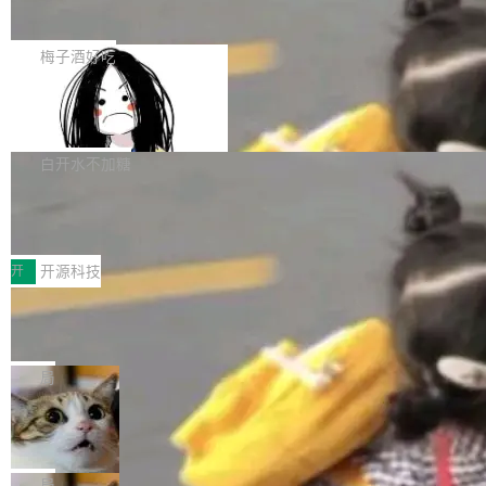
展开启新的篇章。
滞，过去三个月内没有任何条目完成更新，用户
如果你在 Spring Boot 里做过国际化，流程大概
提交的编辑请求也长期处于待处理状态。 Groki
是这样的：配 MessageSource 的 Bean、写 R
梅子酒好吃
pedia 于去年底上线，定位为由人工智能生成内
eloadableResourceBundleMessageSource、
容的百科平台，被马斯克视为传统众包百科网站
Apache Doris 4.1 全面增强 Iceberg：
声明 LocaleResolver、注册 LocaleChangeInt
支持 UPDATE、MERGE INTO 与 Iceb
维基百科的替代方案。Lawfare 调查发现，无论
erceptor…五六步之后才能看到第一行翻译文
Apache Doris 4.1 要补齐的，正是缺失的那一
erg V3
热门页面还是低关注度页面，均未出现近期更
本。 Solon 换了个方式。整个 i18n 模块围绕三
半。在已有查询能力的基础上，Doris 进一步支
白开水不加糖
新，相关问题并非局限于特定领域，而是在不同
个解析器、一个注解、一个工具类展开——没有
持了 UPDATE、DELETE、MERGE INTO 等数
主题和访问量页面中普遍存在。 调查人员最初认
XML、没有拦截器注册、没有样板配置。 资源
Testin XAgent：CIO智能测试落地指南
据修改操作、完整的表结构管理与分区演进，以
为，Grokipedia可能只是限...
文件的约定 把文件放到 resources/i18n/ 下： r
及 rewrite_data_files、expire_snapshots 等日
7月30日，TiD2026质量竞争力大会在北京中关
esources/i18n/messages.properties ...
常维护操作，并完整支持 Iceberg V3 格式。
村国家自主创新示范区会议中心开幕。本届大会
开
开源科技
由中关村智联软件服务业质量创新联盟主办，以
让非法状态不可表示：一篇关于 ADT
“智构可信·质创未来——AI原生时代的质量新范
的帖子在 Reddit 火了
式”为主题，直面AI从实验室走向规模化产业落地
有一种东西，一旦用过就回不去了。Alex Fedos
的核心质量命题。会上，《2026智能研发生产力
eev 管它叫"软件设计的基石"。 他说的东西不新
局
工具选型手册》发布，Testin云测的Testin XAge
鲜——代数数据类型（ADT），尤其是和类型
Cloudflare 开源内部企业 AI 平台 Clou
nt智能测试系统入选AI测试领域代表产品。对CI
（sum type）。但他说清楚了一件事：这不是类
dflare OS
O而言，这提示了一个转变：AI测试正在从效率
型系统的学术体操，是日常编码的思维方式。 文
Cloudflare 发布了一个开源项目 Cloudflare O
工具升级为企业的质量基础设施。 CIO面对的新
章从一个简单的例子切入。一个网站的深色主题
S。如果你只看官方博客，你会觉得这是又一
局