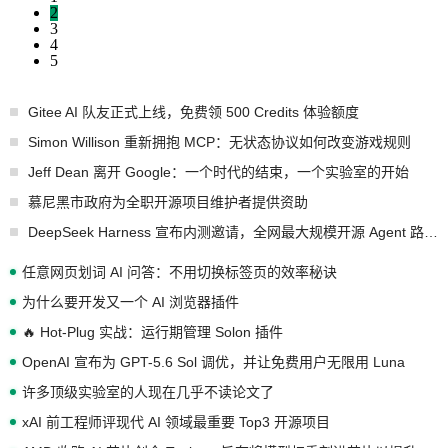
2
3
4
5
Gitee AI 队友正式上线，免费领 500 Credits 体验额度
Simon Willison 重新拥抱 MCP：无状态协议如何改变游戏规则
Jeff Dean 离开 Google：一个时代的结束，一个实验室的开始
慕尼黑市政府为全职开源项目维护者提供资助
DeepSeek Harness 宣布内测邀请，全网最大规模开源 Agent 路演现场诞生
任意网页划词 AI 问答：不用切换标签页的效率秘诀
为什么要开发又一个 AI 浏览器插件
🔥 Hot-Plug 实战：运行期管理 Solon 插件
OpenAI 宣布为 GPT-5.6 Sol 调优，并让免费用户无限用 Luna
许多顶级实验室的人现在几乎不读论文了
xAI 前工程师评现代 AI 领域最重要 Top3 开源项目