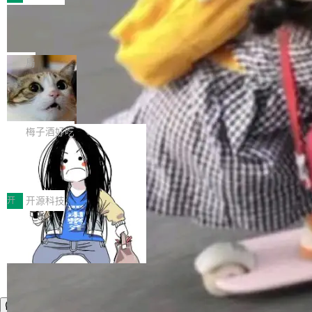
件。 腾讯网平团队在UCL-MPComm中实现了一
型或企业内部部署模型提升研发效率。但随着 AI
各领域的应用成果，覆盖技术底座、行业赋能、
个独立于业务线程的全局通信引擎（Engine），
Coding 从个人辅助工具逐步走向团队级、组织
Jeff Dean 离开 Google：一个时代的结
产品应用、支撑保障、专题等五大方向。深信服
并实...
束，一个实验室的开始
级应用，企业在规模化落地过程中，对安全性、
AI算力网关（AI创新平台）成功入选！ 随着各行
Google 员工编号 20。MapReduce 作者之一。
可控性和代码质量提出了更高要求。 首先是数据
各业的Agent走向规模化建设，算力构成形态逐
Bigtable 作者之一。TensorFlow 的作者之一。
局
安全与合规要求。对于大多数普通研发场景，公
渐丰富，用户关注的重点也在发生变化：不只是
Gemini 的架构师。Google 首席科学家。 Jeff D
有云模型能够满足快速试用和效率提升的需求。
让AI用起来，还要进一步看清混合算力时代下，
🔥 SolonCode v2026.8.4 发布：界面
ean 在 Google 工作了 27 年后，宣布离职。 他
但对于金融、能源、医疗等对数据安全要求较...
字体可调、22 种语言、记忆搜索增强
Token花在哪里、算力是否被充分利用，以及持
不是一个人走。一同离开的还有 Sanjay Ghema
打开终端就能上岗的全中文编码智能体，这一轮
续增长的AI成本该如何优化。 深信服AI算力网关
wat（Google 员工编号 23，Jeff Dean 二十多
把「看得清、用母语、记得住」三件事一次补
梅子酒好吃
正是围绕这些实际问题，从Token治理和成本治
年的编程搭档，MapReduce 和 Bigtable 的共同
齐。 SolonCode 是什么 SolonCode 是杭州无
理两个方面，让用户的每一份算力都看得清、管
作者）、Quoc Le（Google 大脑核心成员，Se
让“代码语义理解”深度释放AI Coding
耳科技研发的企业级终端编码智能体——一位全
得住、用得稳、省得下、更安全！ 一、从现在开
价值潜能：华为云码道（CodeArts）
q2Seq 和 DocAI 的共同发明人）以及 Oriol Vin
中文驱动的数字员工，自主理解需求、规划步
一、代码仓深度理解技术的作用与价值 在软件工
始，Token使用一目...
代码仓技术解析
yals（Gemini 联合负责人，AlphaSta...
骤、编写代码。不挑模型、不挑平台，curl 一行
程实践中，代码仓是企业核心知识资产的主要载
开
开源科技
装完即用。 开源地址：Gitee · GitCode · GitHu
体。企业级代码仓库通常包含数十万乃至数百万
b 安装 支持 Java 8+（8~26）、macOS / Linu
个文件，其规模远超单次模型调用可承载的上下
x / Windows / Harmony PC。 # macOS / Linu
文窗口。随着项目规模的持续扩张与代码历史的
x / Harmony PC curl -fsSL https://solon.noea
不断累积，代码仓中的模块关系、接口契约、业
r.org/solon...
务逻辑等关键信息往往分散于数十乃至数百个文
件之中，形成高度复杂的知识关联网络。传统的