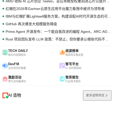
AMD 收购 AI 芯片创企 Taalas，旨在将模型权重刻进芯片以提升推理性能
红帽在2026年Gartner云原生应用平台魔力象限中被评为领导者
IBM与红帽扩展Lightwell服务方案，构建适配AI时代开源生态的可信基础设施
GitHub 再次爆发大规模服务降级
Prime Agent 开源发布：一个能自我改进的编程 Agent，ARC-AGI 3 超越人类专家基线
Rust 项目团队宣布 LLM 政策：不禁止，但你要承认哪些代码不是你写的
TECH DAILY
阅读榜单
每日内容报纸化
每周热文看这里
DevFM
智写平台
当天资讯听着看
AI 创作更轻松
激励活动
智库报告
参与活动赢源石
行业技术报告
AI 造物
更多造物项目