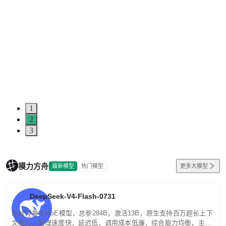
1
2
3
模力方舟
最新模型
热门模型
更多大模型
DeepSeek-V4-Flash-0731
高效轻量化MoE模型，总参284B，激活13B，原生支持百万超长上下
文能力。推理速度快、延迟低、调用成本低廉，综合能力均衡，主打