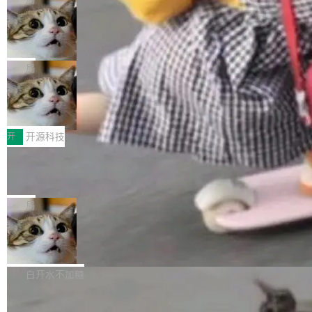
现实 过去两年，CIO们的焦虑清单上多了两项：
设置，如果用布尔值 + 可空字段来表示——bool
个"AI 知识库 + 聊天机器人"——每个大厂都在
一是如何让大模型和智能体应用安全地从PoC走
ean 表示是否可切换，nullable 的默认模式、浅
Deno 团队开源 Celld，可自托管的分
做，没什么新鲜的。 但 Kenton Varda 在 Twitte
向生产，二是如何让测试团队跟得上AI应用...
布式 Durable Objects
色方案、深色方案——会产生大量无意义的组
r 上把事情说清楚了： 今天我们发布了 Cloudfla
Ryan Dahl 领导的 Deno 团队推出了最新开源项
合。方案缺了、配置冲突了、全 null 了。要知道
re OS，一个带连接器的聊天机器人，跟其他所
目 Celld，一个能在自己机器上运行 Cloudflare
局
哪些组合有效，作者说，你得靠"文档、校验、或
有科技公司做的一样。只不过，实际上它不一
Workers 和 Durable Objects 的守护进程。 设
者部落知识"。 换个写法。Rust 的 enum，两个
样。这是 Sandstorm.io 的重制版，我十年前的
鲁大师7月新机性能/流畅/AI榜：vivo夺
计思路很直接：每个对象是一个独立的 SQLite
变体：Switchable...
性能、流畅双第一，三星Galaxy Z系列
那个创业公司。不同的是，这次它构建在 Cloudf
数据库，按名称寻址，复制到你自己的 S3 兼容
2026年7月的手机市场，由于存储等硬件成本暴
新折叠缺席
lare Workers 上——我花了九年时间搭建的平台
存储库里。节点之间只通过这个存储库协调——
增，手机厂商的日子也不好过啊，新机速度明显
开
开源科技
——并且深度集成了 AI。这基本上是我十年秘密
没有控制平面，没有共识协议。每个对象自带一
放缓，因此硝烟味淡了许多。新机参数规格除开
计划的顶峰。 十年前，Ken...
个小型数据库，应用天然按分片构建，单个数据
Zed 推出 DeltaDB，一个记录 commit
高价的三星折叠（三星Galaxy Z Fold8 Ultra / Z
之间所有操作的版本控制系统
库的竞争和爆炸半径问题在设计层面就被消除
Fold8 / Z Flip8）外，其余要么是中低端机器，
Zed 编辑器团队发布了新项目——DeltaDB，一
了。 闲置的 cell 会休眠到几乎不占资源。当 cel
例如iQOO Z11i、REDMI Note 17、REDMI No
个在 git commit 之间记录每一次编辑操作的版
局
l 迁移或唤醒时，新宿主从 S3 恢复 SQLite 数据
te 17 Pro、OPPO K15，要么是vivo X300 E这
本控制系统。目前处于 Early Access 阶段。 De
库继续执行。存储库是持久化的唯一真相...
样的次旗舰。 Galaxy Z Fold8 Ultra / Z Fold8 /
SpaceXAI 单季资本开支达 183 亿美元
ltaDB 的核心思路直接写在 landing page 最显
Z Flip8三款折叠屏新机均在7月22日发布，且全
眼的位置：「Software is made between com
根据风险投资人Tomer Tunguz 博客（VC 分
部搭载骁龙8 Elite Gen5 for Galaxy，它们本该
mits」——软件是在 commit 之间写出来的。git
析）披露的最新分析与第二季度业绩报告，Spac
白开水不加糖
是7月性...
只记录了你提交的最终状态，但真正的工作过程
eXAI在上个季度的总资本支出飙升至183.7亿美
——打字、删改、试错、agent 对话——都在 co
Meta 发布终端编程 Agent“Muse Cod
元。其中，绝大部分资金被直接用于 AI 领域，