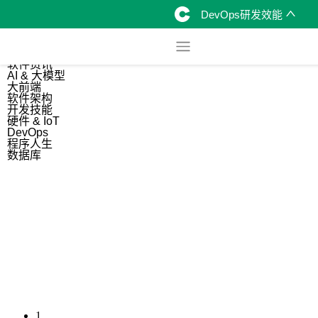
DevOps研发效能
综合
开源资讯
软件资讯
AI & 大模型
大前端
软件架构
开发技能
硬件 & IoT
DevOps
程序人生
数据库
1