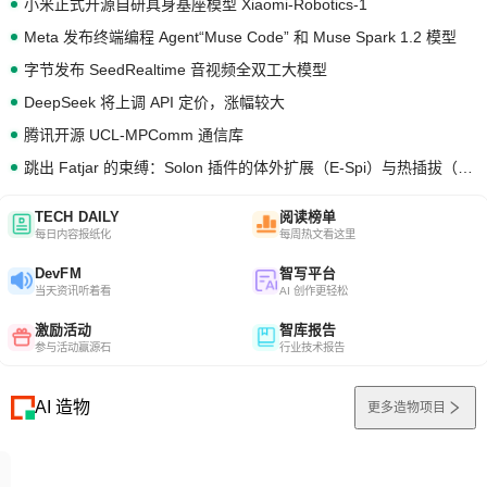
小米正式开源自研具身基座模型 Xiaomi-Robotics-1
Meta 发布终端编程 Agent“Muse Code” 和 Muse Spark 1.2 模型
字节发布 SeedRealtime 音视频全双工大模型
DeepSeek 将上调 API 定价，涨幅较大
腾讯开源 UCL-MPComm 通信库
跳出 Fatjar 的束缚：Solon 插件的体外扩展（E-Spi）与热插拔（H-Spi）
TECH DAILY
阅读榜单
每日内容报纸化
每周热文看这里
DevFM
智写平台
当天资讯听着看
AI 创作更轻松
激励活动
智库报告
参与活动赢源石
行业技术报告
AI 造物
更多造物项目