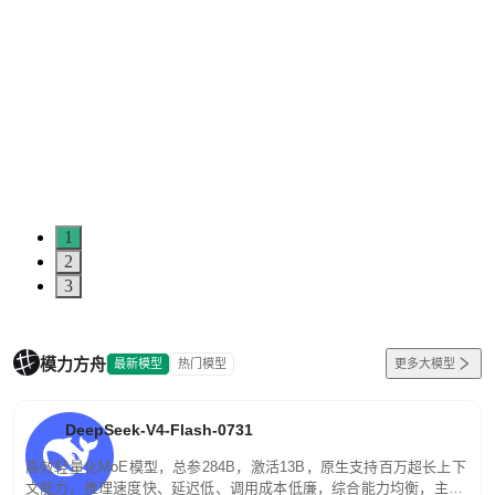
5
0
1
2
3
模力方舟
最新模型
热门模型
更多大模型
DeepSeek-V4-Flash-0731
高效轻量化MoE模型，总参284B，激活13B，原生支持百万超长上下
文能力。推理速度快、延迟低、调用成本低廉，综合能力均衡，主打