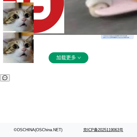
文件详情初次显示时语法高亮失效的问题 修复 s
入从每百万 token 1 美元砍到 0.2 美元，输出从
局
oloncode web 审查详情文件名中文乱码的问题
6 美元砍到 1.2 美元。GPT-5.6 Terra 降 20%。
细节优化 详情查看：https://gitee.com/opensol
DeepSeek-V4-Flash 官方 API 现已正
旗舰 Sol 没降，但加了一个 Fast 模式——2.5
式上线公测
on/soloncode/releases/v2026.8.2
倍速度，2 倍价格，智商不变。 降价的理由不是
DeepSeek V4 Flash 正式版今天上线了。模型
市场竞争，不是清库存，是 Sol 自己把自己优化
结构和参数规模没变，还是 MoE 284B、激活 1
局
了。 这事分两步。第一步，OpenAI 把 GPT-5.6
3B、100 万 token 上下文——只重新做了后训
Sol 部署上线。第二步，让 Sol 通过 Codex 自
练。但改完之后，Agent 能力直接把自家 4 月发
己去优化自己的推理基础设施。Sol 学了 Triton
的 Pro Preview 给干了。 九项 Agent 基准测试
加载更多
和 Gluon 两种 GPU 编程语言，重写了生产环境
全部反超。Terminal Bench 2.1 从 61.8 涨到 8
的 GPU 内核，找出了哪...
2.7，DeepSWE 从 7.3 涨到 54.4，DSBench-F
ullStack 从 37.0 涨到 68.7。不说别的，一个 Fl
ash 型号干翻了三个月前代表最高水平的 Pro 预
览版，这件事本身就够说明后训练的威力了。 跟
它一起来的还有两...
©OSCHINA(OSChina.NET)
京ICP备2025119063号