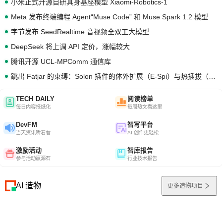
小米正式开源自研具身基座模型 Xiaomi-Robotics-1
Meta 发布终端编程 Agent“Muse Code” 和 Muse Spark 1.2 模型
字节发布 SeedRealtime 音视频全双工大模型
DeepSeek 将上调 API 定价，涨幅较大
腾讯开源 UCL-MPComm 通信库
跳出 Fatjar 的束缚：Solon 插件的体外扩展（E-Spi）与热插拔（H-Spi）
TECH DAILY
阅读榜单
每日内容报纸化
每周热文看这里
DevFM
智写平台
当天资讯听着看
AI 创作更轻松
激励活动
智库报告
参与活动赢源石
行业技术报告
AI 造物
更多造物项目