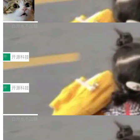
filter 添加 AMF Frame Rate Converter (vf_frc
tokens on August 1st. 5T of free usage + 3T
_amf) filter SMPTE 2094-50 元数据支持和直
NetBSD 11.0 正式发布
on OpenCode Go.」79.8 万次浏览，连带着 #
通 ProRes RAW VideoToolbox 硬件加速器 AP
DeepSeek一天消耗了8万亿# 上了微博热搜——
NetBSD 11.0 现已正式发布，这是 NetBSD 操
V ...
注意这是 OpenCode 一家的消耗。 OpenCode
作系统的第十八个主要版本。 自 NetBSD 10.1
白开水不加糖
是 Anomaly 出品的 AI 编程工具，套餐 10 美元/
以来的变化 更新亮点： 新增对 RISC-V 处理器
月。用户交了 10 美元，就能用 DeepSeek Flas
2026 ChinaJoy鸿蒙游戏增长臻享会举
架构的支持。NetBSD 11.0 是首个支持 64 位 R
办，鲸鸿动能系统呈现游戏行业解决方
h 随便写代码，按网友说法：「怎么使劲用也用
ISC-V 平台的稳定版本，涵盖一系列基于 StarFi
8月1日，2026 ChinaJoy期间，鸿蒙游戏增长臻
案
不完。」5T 来自免费额度，3T 来自 Go...
ve JH71XX 的设备，例如 VisionFive 2、PINE
享会在上海举办。鸿蒙生态的全场景智慧营销平
开
开源科技
64 STAR64，以及 QEMU。 增强了对 POSIX.1
台鲸鸿动能协同华为游戏中心，面向游戏行业开
-2024 和 C23 编程接口标准的兼容性。 compat
技嘉X3D系列再添新成员 B850 AORU
发者及生态伙伴，系统呈现了平台在游戏领域的
S ELITE X3D主板强化性能体验
_linux(8) 增强了对 Linux 系统调用的支持，包
完整能力版图——从IAP高价值用户的全周期经
面向AMD Ryzen X3D处理器玩家，技嘉X3D系
括 epoll（围绕 kqueue 实现）、POSIX 消息队
营、到IAA游戏的“买变一体”正循环、再到联运与
列主板阵容迎来新成员——B850 AORUS ELITE
开
开源科技
列、...
广告协同的全链路经营闭环，以及面向全球市场
X3D。作为面向主流高性能平台打造的全新主板
的出海增长布局。 华为终端云业务商业化销售负
Zadig v5.0 发布：AI 发布专员与 AI 审
产品，B850 AORUS ELITE X3D延续技嘉在X3
查专员上线
责人在开场致辞中表示，游戏开发者的核心诉求
D平台优化上的技术积累，旨在为游戏玩家带来
我们团队这几天最大的卡点不是 AI 写得不够
已不再是“多一个投放渠道”，而是一套能够持续
更稳定、更高效的装机选择。 B850 AORUS ELI
好，是 AI 写得太好了。 好到审查排期从两天的
白开水不加糖
驱动增长的体系。截至目前，搭载HarmonyOS
TE X3D基于AMD AM5平台打造，支持AMD Ry
活儿拖成了五天。PR 一堆起来没人敢合，发布
6的终端设备已突破7000万台，注册开发者数量
zen 9000/8000/7000系列处理器，并针对X3D
Dgraph v25.4.0 发布，具有图形后端的
窗口推了又推。好到合进 main 分支的代码，我
已突破 1100 万。随着鸿蒙生态汇聚越来越多的
原生 GraphQL 数据库
处理器特性进行平台级优化。其搭载X3D鸡血模