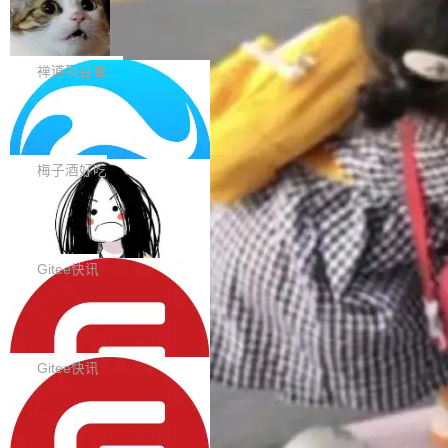
在触摸设备上显示为小圆点的问题。#58812 Ty
禅道开源版 22.4 发布，内置 DevOps4.
nce Index vs Cost per Task 的散点图上，13
0 正式版，提供从代码提交到交付的全
pography 优化 Typography 省略提示在大列表
个模型排成一列，V4 Flash 贴着底部：$0.03
大家好， 禅道开源版22.4发布啦！本次发布我们
生命周期的管理能力
中的渲染性能。#58806 修复 Typography...
一次任务。 V4 Flash 的 Intelligence Index 得
带来了DevOps4.0系列的首个正式版本。 DevO
禅道项目管理软件
分 50，在 101 个模型中排第 3。排在它前面
ps4.0内置与禅道DevOps专业版同源的代码管理
的：Claude Opus 5（61 分）、Claude Fable
Solon 的 10 种 HTTP 服务器：改一行
核心，依托于全自研的GitFox代码托管引擎，我
依赖，换一个引擎
5（60 分）、GPT-5.6 Sol（59 分）、Kimi K3
们提供了从代码提交到交付的全生命周期的管理
用 Solon 做线上项目有一阵子了，有个点总让新
（57 分）、Grok 4...
能力。同时，我们 对禅道DevOps现有底层代码
接触的人觉得意外：服务器引擎是让你选的。 S
梅子酒好吃
进行了革命性的重构，为后续AI辅助编程、智能
olon 内核约 0.3MB，不内置固定的 HTTP 服务
代码评审及自动化运维的全面落地夯实了“一体
BootstrapBlazor v10.9.0 已经发布，B
器。HTTP 引擎是一个独立插件。你选一个，或
ootstrap 样式的 Blazor UI 组件库
化”的基座。 新版本将为用户带来更好的使用体
者选两个，不同环境之间切换，一行应用代码都
BootstrapBlazor v10.9.0 已经发布，Bootstrap
验和更高的工作效率，感谢大家一直以来的支持
不用改。 下面快速过一下 10 种 HTTP 服务器
样式的 Blazor UI 组件库 此版本更新内容包括：
Gitee快讯
和反馈，我们将继续努力提供更优秀的产品和服
选项，各自适合什么场景，以及怎么切换。 一行
Release 2026-07-31 V10.9.0 Fixes fix(MultiFi
务！ 新增功能点 DevOps： 采用自研代码托管
依赖替换 在 Solon 里换 HTTP 服务器就是改 po
SolonCode v2026.8.2 已经发布，终端
lter): 增加暗黑主题支持 by @ArgoZhang in htt
平台，支持一站式安装，提供从代码提交到交付
智能体
m.xml 里一个依赖，别的什么都不用动。 <depe
ps://github.com/dotnetcore/BootstrapBlazor/p
SolonCode v2026.8.2 已经发布，终端智能体
的...
ndency> <groupId>org.noear</groupId> <arti
ull/8239 fix(Camera): 增加 exact 显式设置设备
此版本更新内容包括： 优化 soloncode run 模
Gitee快讯
factId>solon-web</artifac...
id by @kkxkx in https://github.com/dotnetcor
式（参考 run-headless-mode.md） 添加 solon
e/BootstrapBlazor/pull/825...
OpenAI 宣布 GPT-5.6 Luna 价格下降
code web 国际化多语言支持 添加 soloncode w
80%
eb 消息列表消息导航支持 修复 soloncode web
OpenAI 宣布 GPT-5.6 Luna 价格下降 80%。输