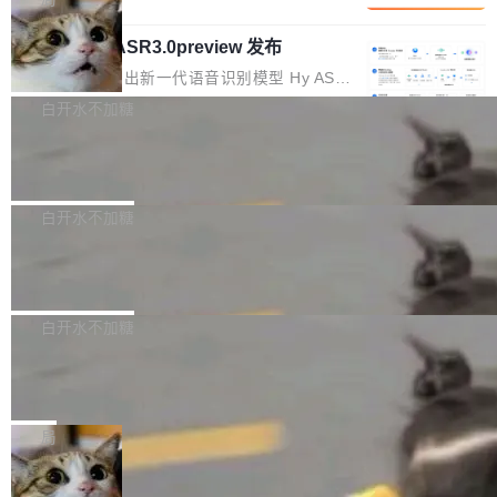
内涵与结构关联，导致开发者使用代码智能体在
移到B集群，王某都回复了"收到"。 他没有迁移
的 Kimi K 系列和智谱的 GLM 都是长上下文、M
理解大规模代码仓时面临显著"代码仓理解"瓶
数据。2024年9月3日下午4点，他使用此前登录
腾讯混元 Hy ASR3.0preview 发布
oE 架构的大模型，好用到让人上瘾，但 GPU 显
颈。 代码仓深度理解服务（以下简称" CodeBas
的账号密码进入A集群，输入了一条被程序员圈
存永远不够用。 Cloudflare 的 Workers AI 团队
腾讯混元正式推出新一代语音识别模型 Hy ASR
e深度理解服务"）是华为云码道（CodeA...
称为"删库跑路"的命令——最高管理员权限、无
一直在跑这些模型的推理。他们在官方博客上发
3.0preview。基于最新一代大语言模型 Hy3 的
白开水不加糖
需确认、强制递归删除。17个小时后，运维人员
了一篇技术文章，详细拆解了三种让大模型在 G
语言理解能力，以及融合了高精度语音识别与深
发现异常并中止进程时，89TB数据已经没了。
PU 上跑得更省、更快的技术手段——KV cache
Pale Moon 34.3.2 发布，苍月浏览器
度语义理解能力，实现了语音识别能力的全面升
删掉的是AI游戏部门的全部开发文件，包括公司
量化、模型权重压缩、以及共享 KV cache 的完
级。 根据介绍，Hy ASR3.0preview 目标在于：
Pale Moon 34.3.2 现已发布，这是一个安全更
自研的多个文生3D和...
整性保护。效果是：吞吐量提升 41%，每 token
让语音识别不再只是听清，而是真正听懂。通过
新和少量网页兼容性修复版本。 Changes/fixe
白开水不加糖
成本降低 30%，精度不变。 FP8 省的不仅是显
先理解你的语境和意图，再把准确的文字直接给
s： 实现了URL.Parse()便捷功能 对浏览器内部
存 KV cache 是推理时最吃显...
到你。从“逐字转写、单点优化”演进为“理解语
PostgreSQL 18/19 新特性深度解读
函数添加了多项边界检查，以避免潜在的越界访
境、兼容场景、一键直出”。 Hy ASR 3.0 previe
问、下溢和溢出。（DiD） 修复了加载和解析内
演讲者分享了一个有趣的实践：面对 PG 18 已
w 不要求标准普通话，方言识别覆盖粤语、吴语
容提供的字体时出现的几个问题 为避免音频加
发布的 Release Notes，他利用 AI 工具（如 Co
白开水不加糖
等 10 大方言片区和 20 余个二级小片区。在开
载、处理和播放过程中可能出现的一系列错误，
pilot）对数千条 commit 日志进行自动分析，先
源评测集中，Hy ASR 3.0 preview 在多语种的
对音频采样频率设定了下限 采样率低于 8kHz
慕尼黑市政府为全职开源项目维护者提
让模型总结出三十余条潜在特性，再逐条要求生
WER（...
供资助
（通常被认为是 "telephone"/"walkie-talkie" 音
成详细解释和代码校验，最终筛选出对用户体感
"在过去大约 10 年的大部分时间里，libexpat 的
质的最低采样率）的音频格式将被拒绝 修复了 C
最强的若干项。对于尚未正式发版的 PG 19，则
维护工作一直与我的日常工作、家务、社交生活
局
SS 圆角虚线样式中可能存在的问题 如果表单中
通过拉取过去一年内（从 PG 18 Beta1 时间点
和休闲娱乐竞争时间。" 这是 libexpat 维护者 S
的图像元素不在同一个子树中，则它们将不再关
至今）的所有 commit，同样交由 AI 分析提炼。
Firefox 153.0.3 发布
ebastian Pipping 写在博客里的话。8 月 4 日，