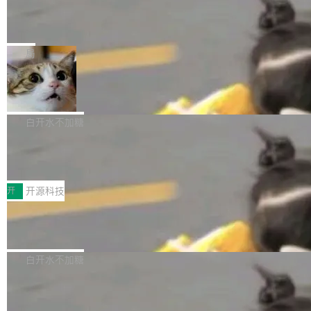
的时间。 张医生是某三甲医院放射科副主任医
SwiftUI 问世七年了，为什么开发者还
以在 Linux、Windows 和 macOS 上运行。 Cal
师，牵头一项腹部肌肉影像课题。他需要在数百
在骂它？
ibre 9.12 现已正式发布，此次更新内容如下：
Yakov Manshin 发了一期长达 40 分钟的 YouT
张CT影像上完成像素级精细分割，让系统"...
新功能 macOS：在 Connect/Share 按钮中添加
ube 视频，标题是"SwiftUI 七年后：一个平庸的
局
通过 AirDop 共享书籍的功能 Content server：
故事"。视频核心观点很简单：SwiftUI 发布七年
支持可向服务器后端添加新端点的插件 Edit boo
DBeaver 26.1.4 发布
了，仍然像一个永久公测版。 Manshin 从数据
k：Compress images：添加将 GIF 图像转换为
流、布局系统、API 稳定性、性能、跨平台五个
DBeaver 是一个免费开源的通用数据库工具，适
JPEG/WebP 的选项 ToC Editor：添加一个按
维度逐一批判了 SwiftUI。最让人印象深刻的一
用于开发人员和数据库管理员。DBeaver 26.1.4
白开水不加糖
钮，用于对目录中的条目进...
个论据是：苹果官方的 SwiftUI 教程项目 Land
现已发布，具体更新内容包括： AI 助手： <ul st
marks，用最新 Xcode 在最新 macOS 上构建
传音TEX AI语音算法团队斩获MLC-SL
yle="margin-left:0; margin-right:0"> <li><span
M 2026国际挑战赛Task 1亚军
运行，出来的效果是坏的——侧边栏按钮大小不
style="color:#000000">现在可以通过键盘访问
近日，在国际语音领域顶级会议INTERSPEECH
一，界面错位。他说这个问题"两年前就发现了，
AI 聊天功能（添加了一些快捷键）</span></li>
2026卫星活动——第二届多语种对话语音语言模
开
开源科技
至今没变"。 数据流方面，Manshin 指出 SwiftU
<li><span style="color:#000000">新增了始终
型挑战赛 （Multilingual Conversational Speec
I 的属性包装器演进史...
在新 SQL 控制台中打开 AI 生成的脚本的功能</
Qwen3.8-Max 发布，下周开源 Qwen3.
h Language Model Challenge，MLC-SLM）T
8-27B
span></li> <li><span style="color:#000000...
ask 1赛道中，传音TEX AI中心语音算法团队以
千问大模型宣布正式推出 Qwen 家族迄今最强大
自主研发的说话人归属多语种自动语音识别系统
的模型 Qwen3.8-Max，也是其首个 Max 规模
白开水不加糖
取得tcpMER 15.41%的成绩，在全球110支参赛
的开源权重模型。Qwen3.8-Max 的模型权重预
队伍中位列第二。此次突破展现了传音在多语种
MiniMax H3 开源：33B 全模态模型，
计将于开源，彼时也将同步开源 Qwen3.8-27B
一个视觉语言模型只够当它的编码器
语音识别、说话人日志、时间对齐与长音频工程
模型。 根据介绍，Qwen3.8-Max 基于 Qwen 3.
MiniMax 今天开源了 H3，一个 33B 参数的全模