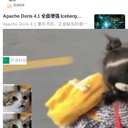
阅读榜单
Apache Doris 4.1 全面增强 Iceberg：
支持 UPDATE、MERGE INTO 与 Iceb
Apache Doris 4.1 要补齐的，正是缺失的那一
erg V3
半。在已有查询能力的基础上，Doris 进一步支
白开水不加糖
持了 UPDATE、DELETE、MERGE INTO 等数
Testin XAgent：CIO智能测试落地指南
据修改操作、完整的表结构管理与分区演进，以
及 rewrite_data_files、expire_snapshots 等日
7月30日，TiD2026质量竞争力大会在北京中关
常维护操作，并完整支持 Iceberg V3 格式。
村国家自主创新示范区会议中心开幕。本届大会
开
开源科技
由中关村智联软件服务业质量创新联盟主办，以
让非法状态不可表示：一篇关于 ADT
“智构可信·质创未来——AI原生时代的质量新范
的帖子在 Reddit 火了
式”为主题，直面AI从实验室走向规模化产业落地
有一种东西，一旦用过就回不去了。Alex Fedos
的核心质量命题。会上，《2026智能研发生产力
eev 管它叫"软件设计的基石"。 他说的东西不新
局
工具选型手册》发布，Testin云测的Testin XAge
鲜——代数数据类型（ADT），尤其是和类型
nt智能测试系统入选AI测试领域代表产品。对CI
Cloudflare 开源内部企业 AI 平台 Clou
（sum type）。但他说清楚了一件事：这不是类
dflare OS
O而言，这提示了一个转变：AI测试正在从效率
型系统的学术体操，是日常编码的思维方式。 文
Cloudflare 发布了一个开源项目 Cloudflare O
工具升级为企业的质量基础设施。 CIO面对的新
章从一个简单的例子切入。一个网站的深色主题
S。如果你只看官方博客，你会觉得这是又一
局
现实 过去两年，CIO们的焦虑清单上多了两项：
设置，如果用布尔值 + 可空字段来表示——bool
个"AI 知识库 + 聊天机器人"——每个大厂都在
一是如何让大模型和智能体应用安全地从PoC走