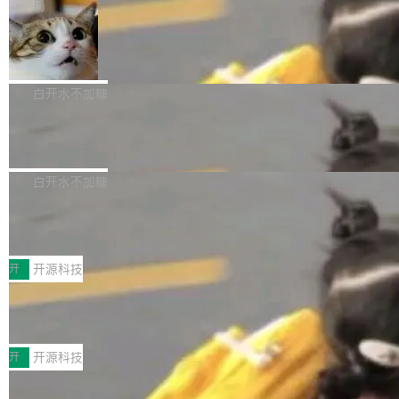
微软同期总资本开支的四成。 与亚马逊、Alpha
一个在终端里运行的编程 agent；Muse Spark
局
aDB 捕获 commit 之间的每一次操作，...
bet、微软以及 Meta 等传统科技巨头相比，Spa
1.2，驱动这个 agent 的新模型。一句话概括：
美团开源 LoHoSearch，用知识图谱校
ceXAI的资金消耗速度尤为引人瞩目。然而，支
你可以用 curl -fsSL https://dev.meta.ai/install.
准 AI 能力认知
撑庞大支出的资金来源却呈现出截然不同的面
sh | bash 安装一个能在大项目里自动规划、写
机器出题的前提，是让机器拥有全局视野。整个
貌。数据显示，微软和 Meta 主要依托充沛的经
代码、验证结果的 AI 终端工具。 据介绍，Muse
构建流程可以分为四个环节：建图 → 控制难度
白开水不加糖
营现金流来覆盖资本开支，其资本支出覆盖率分
Code 是 Meta 的编程 agent 产品。它和市场上
→ 质量把关 → 数据概览。
别达到155% 和106%;而SpaceXAI的经营现金
已有的终端编程 agent 在设计理念上有几个明显
腾讯开源 UCL-MPComm 通信库
流仅能覆盖资本开支的12...
的差异点。 异步后台 agent：Muse Code 有一
腾讯网平团队宣布开源了 UCL-MPComm 通信
个主 agent 循环，外加一组后台 agent。这些后
库，并将作为transport接入Mooncake TENT。
白开水不加糖
台 agent...
该通信库针对AI Memory池化场景的数据传输需
CoStrict入选工信部2025人工智能应用
求进行了深度优化，能够实现数据中心内大规模
典型案例
计算节点间多种内存类型的高性能通信。 UCL-
近日，工信部科技司公示《2025人工智能应用典
MPComm将作为一种传输引擎接入Mooncake T
型案例入选名单》，深信服“面向企业研发场景的
开
开源科技
ENT，实现零拷贝传输性能提升30%、非零拷贝
开源 AI 编程平台 CoStrict 应用”凭借卓越的技术
传输性能最高提升5倍。UCL-MPComm底层基
深信服AI算力网关入选工信部人工智能
创新与落地成效成功入选。 全链路私有化部署，
应用典型案例！
于自研UCL-Engine通信引擎，后续腾讯网平将
助力企业AI研发安全落地 当前，越来越多企业已
前不久，工业和信息化部正式发布《2025年人工
持续开源更多基于UCL-Engine的高性能通信组
经开始引入 AI Coding 工具，通过调用公有云模
智能应用典型案例名单》，集中展示人工智能在
开
开源科技
件。 腾讯网平团队在UCL-MPComm中实现了一
型或企业内部部署模型提升研发效率。但随着 AI
各领域的应用成果，覆盖技术底座、行业赋能、
个独立于业务线程的全局通信引擎（Engine），
Coding 从个人辅助工具逐步走向团队级、组织
Jeff Dean 离开 Google：一个时代的结
产品应用、支撑保障、专题等五大方向。深信服