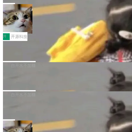
化系统等关键方向的系统性技术实力。 本届赛事
5 的架构基础构建，参数规模扩展至 2.4 万亿，
态生成模型，能生成带原生立体声的 2K 视频。
局
聚焦多语言对话语音模型面临的关键技术挑战，
激活参数95B，支持100万上下文Tokens，在编
没有发布会，没有预告，直接扔了篇文章出来，
共吸引来自全球工业界与学术界的1...
程、办公、科研以及长周期任务等方面实现了全
DeepSeek-V4-Flash正式版API上线超
权重已经上传至 Hugging Face。 去年国内的视
算互联网
面提升。它不仅能应对更具挑战性的问题，还能
频生成模型还在追 Runway 和 Pika 的参数，今
近日，DeepSeek-V4-Flash 正式版 API 开启公
更可靠地端到端完成复杂任务，输出值得信赖的
天 MiniMax H3 从架构到许可都摆上台面了。一
开测试。国家超算互联网正式上线 DeepSeek-V
开
开源科技
成果。 全球开发者都可通过千问 AI 平台获得 Q
个模型，三个模块，两个开源。 H3 由三个模块
4-Flash 正式版（DeepSeek-V4-Flash-0731）
wen3.8 的 API 服务：国内每百万 Tok...
组成：H3-Context-IR 负责多模态指令理解和编
Docker 29.7.1 发布
模型 API 调用服务和模型文件。 DeepSeek-V4-
排（闭源，提供 API）；H3-Base 是核心生成模
Flash-0731 经过大量后训练工作，智能体能力
Docker 29.7.1 现已发布，具体更新内容如下：
型，33B 参数，负责 768p 音视频生成（开
大幅增强，指令遵循能力大幅增强。在多项基准
Bug fixes and enhancements 修复了一个回归
白开水不加糖
源）；H3-Regenerate-2K 负责 in-context 重新
测试中，DeepSeek-V4-Flash 正式版性能可与
问题，该问题导致无法拉取图层中包含缺少明确
生成 2K ...
当前最强的闭源模型相媲美。 超算互联网现面向
Ant Design 6.5.3 发布，企业级 UI 设
父目录条目的目录的图像。moby/moby#53260
计语言和 React 实现
企业和开发者提供 DeepSeek-V4-Flash-0731
修复了一个回归问题，即CopyToContainer会拒
Ant Design 是阿里巴巴开源的一套企业级 UI 设
模型 API 调用服务，用户无需繁琐环境配置，一
绝遍历绝对符号链接的容器路径，例如/var/run -
计语言和 React 组件库。Ant Design 6.5.3 现
白开水不加糖
键接入即可快速调用，为各行业用户提供高性
> /run。moby/moby#53261 如需查看此版本中
已发布，主要更新内容如下： Input 修复 Input.
能、安...
的所有拉取请求和更改，可参阅： docker/cli, 2
DeepSeek V4 Flash 跑分全解析，13
OTP 使用字符串 mask 时仍采用 type="text" 的
个最强模型里它最便宜
9.7.1 milestone moby/moby, 29.7.1 milestone
问题，并保留显式 type 配置。#58835 修复 Inp
比它聪明的没它便宜，比它便宜的——哦，没有
更新说明：https://github.com/moby/...
ut.OTP 的 mask 为 true 时仍显示原始值的问
比它便宜的。 Artificial Analysis 更新了 DeepS
局
题。#58805 修复 Input.TextArea 调整大小手柄
eek V4 Flash 0731 的完整评测。一张 Intellige