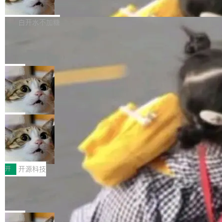
联 加...
经过人工复核，准确度令人满意。这一方法也为
他宣布了一个新消息：从 2026 年 8 月 1 日起，
Firefox 153.0.3 现已发布，具体更新内容如
社区爱好者提供了高效跟踪新版本的思路。
他可以全职维护 libexpat 了，最长 6 个月。发
下： New Smart Window 包含多项增强功能：
白开水不加糖
工资的是慕尼黑市政府。 libexpat 是一个 C99
<ul> <li>现在建议列表会显示更多结果，方便用
编写的流式 XML 解析器，MIT 许可证。和 libx
Cloudflare Computer 开源：你的 Age
户查找历史记录和切换到已打开的标签页。（<a
nt 需要一台电脑，而不是一个容器
ml2 一样，它是世界上使用最广泛的 XML 解析
href="https://bugzilla.mozilla.org/show_bug.c
Cloudflare 开源了名为 @cloudflare/computer
库之一。你的操作系统、浏览器、无数的基础设
gi?id=2019042">Bug&nbsp;2019042</a>）</l
的 npm 包。项目的核心论点是：容器不适合 Ag
局
施软件，很可能都在用它。而过去十年，维护它
i> <li>现在，助手可以直接使用 Exa 的网络搜索
ent 计算。真正适合的，是 Isolate。 Cloudflare
的人一直在用业余...
OpenAI 公开邮件和聊天记录回应苹果
结果回答问题，而无需将问题转交给搜索引擎。
工程师在这件事上没什么可谦虚的——他们用 W
诉讼，称“Apple is getting this wron
（<a href="https://bugzilla.mozilla.org/show_
orkers 跑了十年 Isolate。用 CEO Matthew Pri
上个月，苹果一纸诉状把 OpenAI 告上法庭，指
g”
bug.cgi?id=204...
nce 的话说：「我们一生都在用 Isolate 运行代
控其挖角苹果前员工并窃取商业秘密。苹果的诉
局
码，而 AI Agent 不需要容器，它们需要的是 Iso
状把 OpenAI 描述成一个系统性地从前东家挖
HUAWEI MatePad Edge上架WorkBu
late。」 容器为什么不合适 容器的问题在于启动
人、套取机密信息的对手。 OpenAI 没发律师
ddy鸿蒙PC版，说话就能干活的AI办公
和销毁都太重了。一个 Agent 要执行的任务可能
函，也没选择庭外沉默。它在官网贴了一篇博
全能AI工作台WorkBuddy鸿蒙PC版上架HUAWE
搭子
只需要几毫秒的 CPU 时间，但容器从冷启动到
文，标题只有六个字：Apple is getting this wro
I MatePad Edge应用市场，直接下载即可使
开
开源科技
就绪要花数秒。如果未来有十...
ng。 然后，它把邮件往来和 iMessage 聊天记
用，与鸿蒙电脑上的体验一致。值得一提的是，
录全贴了出来。 他发错人了 苹果外部律师 Gabr
FFmpeg 9.0 发布：代号“Lei”，以此纪
这是目前市面上唯一支持平板接入WorkBuddy P
念中国开发者雷霄骅
iel Gross 来自 Weil 律所，2 月 23 日下午 5:53
C版的产品，搭载“人机双写”重磅功能——你写
全球知名开源多媒体框架 FFmpeg 今天正式发
给 OpenAI 总法律顾问 Che Chang 发了封邮
你的，AI写AI的，同屏协作互不干扰。一句话让
布了 9.0 版本。这个版本除了带来新一代音视频
局