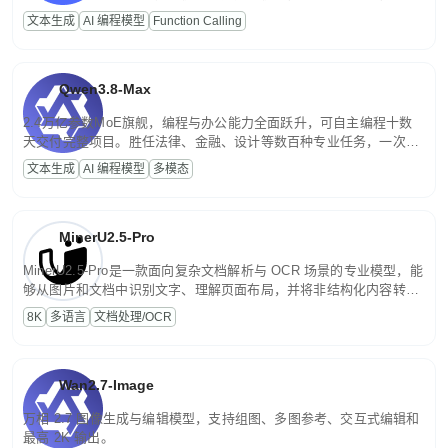
高并发、轻量化任务，适合日常对话、内容创作、基础 RAG、批量
文本生成
AI 编程模型
Function Calling
文案处理等普惠刚需场景。
Qwen3.8-Max
2.4万亿参数MoE旗舰，编程与办公能力全面跃升，可自主编程十数
天交付完整项目。胜任法律、金融、设计等数百种专业任务，一次对
话端到端交付生产级成果。原生视觉理解贯穿规划、执行与验证全流
文本生成
AI 编程模型
多模态
程，支持超长文档与长视频的深度语义解析。长程任务中自主规划与
闭环迭代，持续进化。
MinerU2.5-Pro
MinerU2.5-Pro是一款面向复杂文档解析与 OCR 场景的专业模型，能
够从图片和文档中识别文字、理解页面布局，并将非结构化内容转换
为便于存储、检索和二次处理的结构化结果。
8K
多语言
文档处理/OCR
Wan2.7-Image
万相 2.7 图像生成与编辑模型，支持组图、多图参考、交互式编辑和
最高 2K 输出。