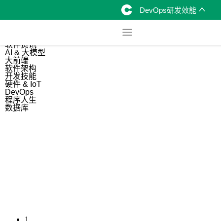
DevOps研发效能
综合
开源资讯
软件资讯
AI & 大模型
大前端
软件架构
开发技能
硬件 & IoT
DevOps
程序人生
数据库
1