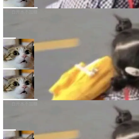
开源
由软件情怀，而是一个跟 AI agent 直接相关的
关开源项目的开发者，希望参加 DeepSeek Har
商汤科技宣布面向社区开源轻量级统一多模态模
技术判断。 两行 prompt 就能个性化任何软件 C
ness 的内测，可以回复或私信联系我。请附上
型的预览版本 SenseNova U1.5-Lite-Preview。
白开水不加糖
rawshaw 给出了两个 prompt。 第一个： "下载
GitHub id 以及开源代表作。」 DeepSeek 曾在
公告称，SenseNova U1.5-Lite-Preview并非简
某个软件的源码，在本地构建。修改 agent ...
Ubuntu 将核心系统包从 deb 转成了 s
官方招聘信息中写过一条简洁有力的公式：Mod
单的模型规模升级，而是基于 SenseNova U1
nap
el + Harness = Agent。模型负责理解和推理，
的一次系统性迭代，不仅在同一架构中贯通视觉
Ubuntu 正在把又一个核心系统包从 deb 转为 s
Harness 负责把能力落到真实环境中——调用工
理解、推理、生成与编辑，还仅以 8B-MoT 的轻
nap。这次是 hwctl——一个用来检查 Ubuntu
局
具、读写文件、管理上下文、处理错误、完成闭
量大小，将能力推进到4K、更精细的真实质感、
硬件认证状态的命令行工具。 Canonical 工程师
环。崔添翼招人的标...
Dario Amodei 担心新人来 Anthropic
更复杂的视觉控制和可持续迭代编辑。 相比 U
Alan Griffiths 在邮件列表中说得很直白：「hwc
只为金钱，不为使命
1，U1.5-Lite-Preview 在以下方向上带来了显著
tl 是一个 Ubuntu 专有的包，它和它的依赖项都
顶级 AI 研究员在两家公司之间来回跳，中间只
提升： 原生支持4K图像生成； 更精细的局部纹
是 Ubuntu 专有的，不会用在其他发行版上。」
隔了几天。 Lilian Weng 上周刚宣布因健康原因
局
理、细节与真实世界质感； 更准确的中英文文字
所以 deb 版本的受众实际上为零。既然只有 Ub
离开 Thinking Machines Lab，说自己作为联合
生成与复杂版式组织； 更稳定的图...
untu 用户在用，那用 snap 打包就没什么可纠结
FFmpeg 9.0 发布
创始人的角色「太累了」。几天后，The Inform
的。 从 deb 到 snap 的迁移路径 hwctl 是 rust-
ation 就曝出她将重回 OpenAI，负责递归自我
FFmpeg 9.0 现已发布，包含多项改进。官方更
hwlib 硬件 API 库的一部分，命令行工具负责查
改进方向的研究。她是 Thinking Machines 过
新日志列出的 9.0 版本主要更新内容如下： 扩
白开水不加糖
询 Ubuntu 的硬件认证数据库。...
去一年内第四个离开的联合创始人。 这家由前
展 AMF 色彩转换器 (vf_vpp_amf) 的 HDR 功能
OpenAI CTO Mira Murati 创立的公司，连创始
DeepSeek V4 Flash 单日消耗 8 万亿 t
MP4 muxer 中支持 LCEVC 音轨复用 Playdate
okens 登顶热搜
团队都留不住。 但 Thinking Machines 不是唯
视频编码器和多路复用器 添加 v360_vulkan filt
8 万亿 tokens。一天。一家公司的消耗。 Open
一在人才争夺战中失血的公司。六月，Google
er HE-AAC 960 解码 (DAB+) transpose_cuda
Code 在 X 上发帖：「DeepSeek Flash did 8T
局
连失两员大将：Noam Shazeer 去了 Op...