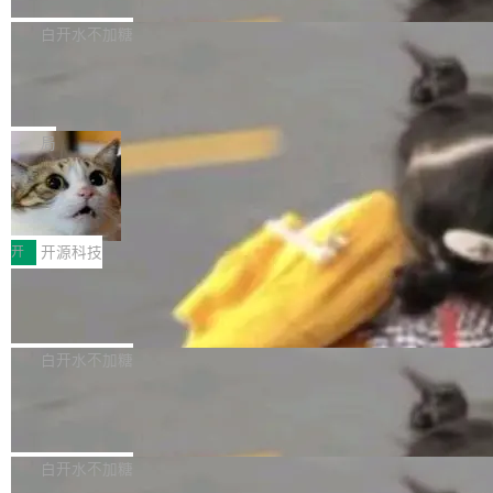
们自己都没看完。 这事不是个例。GitLab 调研
Dgraph 是一个水平可扩展的分布式 GraphQL
高质量游戏...
式2.0，可根据不同使用场景释放处理器潜力，
过 1528 名开发者，85% 说 AI 把瓶颈从写代码
数据库，有一个图形后端。作为一个原生的 Gra
白开水不加糖
帮助玩家在游戏与高负载应用中获得更充分的性
转移到了审代码。 写代码有人替你干了。但审代
phQL 数据库，它严格控制数据在磁盘上的排列
能表现。 在核心规格方面，B850 AO...
码、把关发版这两道关，还得靠人肉扛。 V5.0
竹知了：一个零依赖的单文件 HTML，
方式，以优化查询性能和吞吐量，减少集群中的
把儿时竹蝉玩具搬进浏览器
想让 AI 一起盯。
磁盘寻道和网络调用。 Dgraph v25.4.0 现已发
竹知了（zhuzhiliao）是那种小时候路边摊上几
布，具体更新内容包括： feat(zero)：Zero 现
块钱的玩意儿——一根小竹签，一个竹筒，一头
局
支持 --security superflag（token=...;whitelist
系着涂了松香的线。甩起来，竹膜震动，发出“哇
=...），与 Alpha 版本的格式一致，并据此对其
30倍效率升级：解锁医学影像数据要素
——哇”的蝉鸣声。实物越来越难找了，有开发者
价值化的真实路径
管理 HTTP 端点进行授权。 <blockquote> <p>
把它做成了 Web 玩具，放在 zhuzhiliao.imsai.c
完成一例腹部CT影像标注，张医生过去需要约1
<span><strong>警告：</strong>&nbsp;Zero
c 上，并在 GitHub 开源。 玩法很简单：按住屏
20个小时。他必须在数百张连续影像上，一笔一
开
开源科技
的 admin ...
幕画圈，或者直接甩手机。页面会实时显示转速
笔勾画边界，一层一层识别肌肉组织。如今，使
（圈/秒），声音来自真实竹知了录音的 1.72 秒
Apache Dubbo-go v3.3.2 正式发布
用东软飞标医学影像标注平台，同样的工作缩短
采样，无缝循环。音频解码失败时，还有一套合
至4小时，效率提升30倍。 这组数字背后，改变
这个版本面向生产环境，重心在内核稳定性。我
成兜底——锯齿波振荡器模拟脉冲，并联带通共
的不只是速度，而是把医学影像转化为AI能力的
们彻底收敛了旧配置体系，扩展了 Triple 协议与
白开水不加糖
振峰模拟竹膜和筒腔共鸣。 技术细节上，物理引
路径真正打通了。 大型医院积累的影像数据规模
泛化调用能力，加强了应用级元数据和服务治
擎是绳系质点模型：重力、弹性绳（只拉不
庞大，但不能直接用于训练模型。器官、病灶和
Calibre 9.12 发布，功能强大的开源电
理，同时集中修了并发安全、资源泄漏和热路径
推）、空气阻力，1/240 秒定步长积...
子书工具
组织边界，必须由专业医生逐层识别、标记和校
性能问题。
Calibre 开源项目是 Calibre 官方出的电子书管
正，才能成为机器能理解的高质量数据。医学影
理工具。它可以查看，转换，编辑和分类所有主
白开水不加糖
像AI落地最昂贵的环节，不是算法，是专业医生
流格式的电子书。Calibre 是个跨平台软件，可