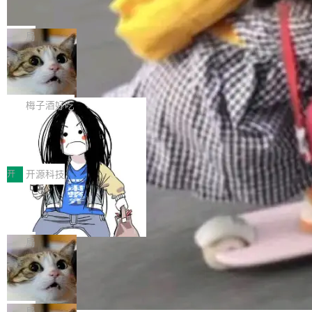
并实...
束，一个实验室的开始
级应用，企业在规模化落地过程中，对安全性、
AI算力网关（AI创新平台）成功入选！ 随着各行
Google 员工编号 20。MapReduce 作者之一。
可控性和代码质量提出了更高要求。 首先是数据
各业的Agent走向规模化建设，算力构成形态逐
Bigtable 作者之一。TensorFlow 的作者之一。
局
安全与合规要求。对于大多数普通研发场景，公
渐丰富，用户关注的重点也在发生变化：不只是
Gemini 的架构师。Google 首席科学家。 Jeff D
有云模型能够满足快速试用和效率提升的需求。
让AI用起来，还要进一步看清混合算力时代下，
🔥 SolonCode v2026.8.4 发布：界面
ean 在 Google 工作了 27 年后，宣布离职。 他
但对于金融、能源、医疗等对数据安全要求较...
字体可调、22 种语言、记忆搜索增强
Token花在哪里、算力是否被充分利用，以及持
不是一个人走。一同离开的还有 Sanjay Ghema
打开终端就能上岗的全中文编码智能体，这一轮
续增长的AI成本该如何优化。 深信服AI算力网关
wat（Google 员工编号 23，Jeff Dean 二十多
把「看得清、用母语、记得住」三件事一次补
梅子酒好吃
正是围绕这些实际问题，从Token治理和成本治
年的编程搭档，MapReduce 和 Bigtable 的共同
齐。 SolonCode 是什么 SolonCode 是杭州无
理两个方面，让用户的每一份算力都看得清、管
作者）、Quoc Le（Google 大脑核心成员，Se
让“代码语义理解”深度释放AI Coding
耳科技研发的企业级终端编码智能体——一位全
得住、用得稳、省得下、更安全！ 一、从现在开
价值潜能：华为云码道（CodeArts）
q2Seq 和 DocAI 的共同发明人）以及 Oriol Vin
中文驱动的数字员工，自主理解需求、规划步
一、代码仓深度理解技术的作用与价值 在软件工
始，Token使用一目...
代码仓技术解析
yals（Gemini 联合负责人，AlphaSta...
骤、编写代码。不挑模型、不挑平台，curl 一行
程实践中，代码仓是企业核心知识资产的主要载
开
开源科技
装完即用。 开源地址：Gitee · GitCode · GitHu
体。企业级代码仓库通常包含数十万乃至数百万
一条“删库”命令跑 17 小时，算法工程
b 安装 支持 Java 8+（8~26）、macOS / Linu
个文件，其规模远超单次模型调用可承载的上下
师删光 89TB 数据只为干私活
x / Windows / Harmony PC。 # macOS / Linu
文窗口。随着项目规模的持续扩张与代码历史的
最高人民检察院8月4日公布了一起案件：北京一
x / Harmony PC curl -fsSL https://solon.noea
不断累积，代码仓中的模块关系、接口契约、业
名90后算法工程师王某，为了给自己接的私活腾
局
r.org/solon...
务逻辑等关键信息往往分散于数十乃至数百个文
服务器空间，删光了公司AI游戏部门的全部核心
Cloudflare 分享推理优化实践：KV ca
件之中，形成高度复杂的知识关联网络。传统的
数据。 王某2024年1月入职东城区某科技公司AI
che 量化 + 权重压缩，吞吐量提升 4
代码检索手段（如关键词匹配、目录遍历）仅能
短剧部门，有互联网大厂背景。在公司内部架构
Kimi 和 GLM 是当前最强的大模型系列之一，但
1%，成本降 30%
在语法层面完成文本定位，难以触及代码的语义
调整期间，部门三次通知全员将数据从A集群迁
它们有一个共同的问题：太吃显存了。月之暗面
局