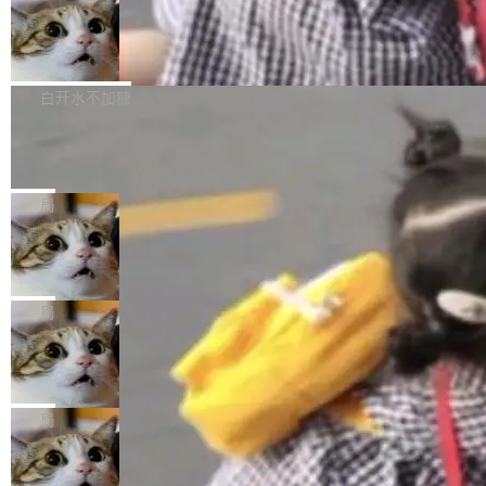
件，附了一封长信，要求 OpenAI 配合调查前苹
AI帮你干活，现在开启全新体验！ 温馨提示：
处理能力和硬件加速支持之外，还有一个特殊之
果员工带走机密信...
体验WorkBuddy鸿蒙PC版前，请将 HUAWEI M
亚马逊成本失控：AI 写代码烧掉 1215
处：FFmpeg 9.0 的代号是“Lei”。 这个名字，
万元，超预算 860%
atePad Edge 升级至 HarmonyOS 6.1.0.135S
来自中国开发者雷霄骅（Lei Xiaohua）。 对于
外媒近日曝光了亚马逊的多份内部报告显示，AI
P9 patch03及以上版本。 *升级路径：设置 > 搜
很多中国音视频开发者而言，这个名字并不陌
导致公司在多个项目上超支。《金融时报》报道
白开水不加糖
索“软件更新” > 检查更新，即可搜索新版本，下
生。十年前，他通过大量中文技术文章、源码分
称，仅一个项目的成本超支就高达 180 万美元
载安装完成升级即可。 没有...
析和开源示例，让一代开发者第一次真正理解 F
Hugging Face CEO 发声：中国正在开
（约合人民币 1215 万元）。 具体来说，一名工
源模型上碾压我们
Fmpeg，也成为很多人进入音视频开发领域的
程师借助 Anthropic 旗下 Claude Sonnet 模型
"他们正在开源模型上碾压我们。" Hugging Fac
“启蒙老师”。 而今年，恰好是雷霄骅离世十周
编写程序，目标是完成电商平台作者信息与商品
e CEO Clément Delangue 在 CNBC 的采访里
局
年。FFmpeg 社区最终选择用一个大版本的名
列表的数据匹配 —— 一项常规的数据处理任
没有拐弯抹角。他说中国正在赢得 AI 竞赛，而
字，留下了这份纪念。 雷霄骅曾是中国传媒大学
务，最终却产生了 180 万美元的账单，实际支出
当 AI agent 把源码变成了最好的扩展系
且按目前的速度，中国 AI 工具预计在今年底或
数字电视技术方向的博士生，长期从事视频、音
统，开发者工具必须开源
超出原定预算 860%。 更令人意外的是，该项目
2027 年就能追上美国前沿实验室的水平。 Dela
五年前，David Crawshaw 问过很多软件工程师
频技...
最终并未成功落地，而高额算力消耗持续运行长
ngue 把原因归结为一件事：开放协作。中国的
一个问题：你写过什么给自己用的程序？答案几
局
达 5 个月，公司直到财务对账时才察觉异常。这
AI 开发者在一个共享和协作的生态里加速迭代，
乎都是没有。工程师们整天用别人写的程序写程
意味着一个无人看管的 AI 程序，在近半年时间
而美国模型厂商在"闭门造车"。他的原话是 "buil
DeepSeek Harness 宣布内测邀请，全
序给别人用。偶尔有人自己写个博客系统、智能
里日夜不停地"烧钱"。 复盘显示，...
网最大规模开源 Agent 路演现场诞生
ding in silos"——各自为战，互不通气。 这个判
家居控制、家庭实验室，都算稀奇事。 Crawsh
一条内测招募帖，发出去的时候大概没人想到它
断从他嘴里说出来分量不同。Hugging Face 是
aw 是 Shelley 的作者，一个开源 AI coding age
会变成一场开源 Agent 生态的路演。 8月1日，
局
全球最大的开源 AI 平台，上面跑着上百万个模
nt。他最近在博客上写了一篇文章，核心论点很
DeepSeek Harness 团队负责人崔添翼（tiany
型。谁在开源赛道上领先，...
简单：开发者工具必须开源。 理由不是传统的自
商汤 SenseNova U1.5-Lite-Preview
i）在 X 上发帖： 「如果你是 Agent Harness 相