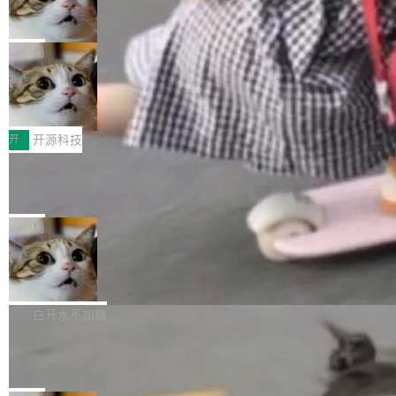
ean 表示是否可切换，nullable 的默认模式、浅
Deno 团队开源 Celld，可自托管的分
做，没什么新鲜的。 但 Kenton Varda 在 Twitte
向生产，二是如何让测试团队跟得上AI应用...
布式 Durable Objects
色方案、深色方案——会产生大量无意义的组
r 上把事情说清楚了： 今天我们发布了 Cloudfla
Ryan Dahl 领导的 Deno 团队推出了最新开源项
合。方案缺了、配置冲突了、全 null 了。要知道
re OS，一个带连接器的聊天机器人，跟其他所
目 Celld，一个能在自己机器上运行 Cloudflare
局
哪些组合有效，作者说，你得靠"文档、校验、或
有科技公司做的一样。只不过，实际上它不一
Workers 和 Durable Objects 的守护进程。 设
者部落知识"。 换个写法。Rust 的 enum，两个
样。这是 Sandstorm.io 的重制版，我十年前的
鲁大师7月新机性能/流畅/AI榜：vivo夺
计思路很直接：每个对象是一个独立的 SQLite
变体：Switchable...
性能、流畅双第一，三星Galaxy Z系列
那个创业公司。不同的是，这次它构建在 Cloudf
数据库，按名称寻址，复制到你自己的 S3 兼容
2026年7月的手机市场，由于存储等硬件成本暴
新折叠缺席
lare Workers 上——我花了九年时间搭建的平台
存储库里。节点之间只通过这个存储库协调——
增，手机厂商的日子也不好过啊，新机速度明显
开
开源科技
——并且深度集成了 AI。这基本上是我十年秘密
没有控制平面，没有共识协议。每个对象自带一
放缓，因此硝烟味淡了许多。新机参数规格除开
计划的顶峰。 十年前，Ken...
个小型数据库，应用天然按分片构建，单个数据
Zed 推出 DeltaDB，一个记录 commit
高价的三星折叠（三星Galaxy Z Fold8 Ultra / Z
之间所有操作的版本控制系统
库的竞争和爆炸半径问题在设计层面就被消除
Fold8 / Z Flip8）外，其余要么是中低端机器，
Zed 编辑器团队发布了新项目——DeltaDB，一
了。 闲置的 cell 会休眠到几乎不占资源。当 cel
例如iQOO Z11i、REDMI Note 17、REDMI No
个在 git commit 之间记录每一次编辑操作的版
局
l 迁移或唤醒时，新宿主从 S3 恢复 SQLite 数据
te 17 Pro、OPPO K15，要么是vivo X300 E这
本控制系统。目前处于 Early Access 阶段。 De
库继续执行。存储库是持久化的唯一真相...
样的次旗舰。 Galaxy Z Fold8 Ultra / Z Fold8 /
SpaceXAI 单季资本开支达 183 亿美元
ltaDB 的核心思路直接写在 landing page 最显
Z Flip8三款折叠屏新机均在7月22日发布，且全
眼的位置：「Software is made between com
根据风险投资人Tomer Tunguz 博客（VC 分
部搭载骁龙8 Elite Gen5 for Galaxy，它们本该
mits」——软件是在 commit 之间写出来的。git
析）披露的最新分析与第二季度业绩报告，Spac
白开水不加糖
是7月性...
只记录了你提交的最终状态，但真正的工作过程
eXAI在上个季度的总资本支出飙升至183.7亿美
Meta 发布终端编程 Agent“Muse Cod
——打字、删改、试错、agent 对话——都在 co
元。其中，绝大部分资金被直接用于 AI 领域，
e” 和 Muse Spark 1.2 模型
mmit 之间的空隙里丢失了。 DeltaDB 要做的就
金额高达158.3亿美元，这一单项投入已经逼近
Meta 今天发布了两款 AI 产品：Muse Code，
是把这段空隙补上。 回退到任何一次编辑：Delt