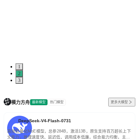
1
2
3
模力方舟
最新模型
热门模型
更多大模型
DeepSeek-V4-Flash-0731
高效轻量化MoE模型，总参284B，激活13B，原生支持百万超长上下
文能力。推理速度快、延迟低、调用成本低廉，综合能力均衡，主打