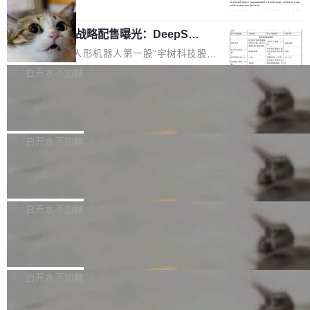
5% RHAE Best@1，超过了 ARC 报告的人类专
覆盖 rust-lang/rust 单一仓库的代码贡献。这不
局
家基线 95.4%。 不是又一个 coding agent 包装
是项目级别的官方立场，目前由五个团队采纳，
宇树科技 IPO 战略配售曝光：DeepSe
器 Prime Agent 的架构和市面上大多数 coding
但它可能是主流开源项目中关于 AI 辅助贡献最
ek 获配 93.3 万股，锁定 36 个月
agent 有本质区别。大多数 agent harness 的设
细致的一份规则。 政策的核心只有一句话：LLM
8月6日晚间，“人形机器人第一股”宇树科技股份
计是基于早期模型的能力—...
可以用来分析、提炼、审阅、建议，但不能用来
有限公司披露IPO发行价格及战略配售结果，杭
白开水不加糖
创作。 具体来说，LLM 生成的代码可以提交，
州深度求索人工智能基础技术研究有限公司（De
但必须满足五个条件：预先安排、非关键、高质
Docker 29.7.2 发布
epSeek）获配93.3399万股，按150.8元/股发行
量、充分测试、充分审查，并且必须披露。LLM
价格计算，认购金额约1.41亿元，股份锁定期为
Docker 29.7.2 现已发布，具体更新内容如下：
不得生成涉及安全性的关键变更，除非作者本身
36个月。 公告显示，本次宇树科技战略配售对
Bug fixes and enhancements 修复多次传递同
白开水不加糖
就是领域专家。即使如此，政策也"强烈不建
象主要包括长期投资机构、与公司业务具有战略
一环境变量时，docker service create和docker
议"这么做。 对于不披露的情况，审核者可以直
合作关系或长期合作愿景的大型企业、科创板保
Apache Fluss 毕业成为顶级项目
service update会发生 panic 的问题。docker/cl
接关闭 PR，无需解释。 政策作者 Jynn Ne...
荐人跟投子公司，以及公司高级管理人员和核心
i#7145 修复了 Docker Engine 29.7.0 中引入的
今年 7 月，Apache Fluss 的毕业提案在 Apach
员工参与设立的专项资产管理计划。其中，Dee
一个回归问题，该问题导致拉取镜像时会拒绝包
e 孵化器项目管理委员会（IPMC）投票中获得
白开水不加糖
pSeek作为与宇树科技具备战略合作关系的企
含绝对 hardlink 目标的镜像（此类镜像由某些镜
全票通过，随后获 Apache 软件基金会董事会批
业，获配股份数量占本次发行数量的2.31%。 除
像构建工具生成）。moby/moby#53305 修复了
马斯克 AI 百科项目 Grokipedia 被曝数
准。今天，Apache 软件基金会正式宣布 Apach
DeepSeek外，腾讯旗下上海启善投资有限公司
月未更新
Docker Engine 29.7.0 中引入的一个回归问
e Fluss 孵化毕业，成为 Apache 顶级项目（TL
埃隆·马斯克推出的AI百科项目 Grokipedia 被曝
获配9...
题，该问题可能导致在旧版 Linux 内核...
P）！这一里程碑不仅标志着 Fluss 迈入新的发
长期停止内容更新，未能实现其作为“AI版维基百
白开水不加糖
展阶段，也将进一步推动流式存储、实时湖仓与
科”替代品的目标。 据 Lawfare 最新调查，自今
AI 数据基础加速融合，为实时数据基础设施的发
Solon I18n：三种解析器，零样板代码
年4月以来，Grokipedia 页面更新功能基本停