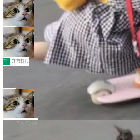
现实 过去两年，CIO们的焦虑清单上多了两项：
设置，如果用布尔值 + 可空字段来表示——bool
个"AI 知识库 + 聊天机器人"——每个大厂都在
一是如何让大模型和智能体应用安全地从PoC走
ean 表示是否可切换，nullable 的默认模式、浅
Deno 团队开源 Celld，可自托管的分
做，没什么新鲜的。 但 Kenton Varda 在 Twitte
向生产，二是如何让测试团队跟得上AI应用...
布式 Durable Objects
色方案、深色方案——会产生大量无意义的组
r 上把事情说清楚了： 今天我们发布了 Cloudfla
Ryan Dahl 领导的 Deno 团队推出了最新开源项
合。方案缺了、配置冲突了、全 null 了。要知道
re OS，一个带连接器的聊天机器人，跟其他所
目 Celld，一个能在自己机器上运行 Cloudflare
局
哪些组合有效，作者说，你得靠"文档、校验、或
有科技公司做的一样。只不过，实际上它不一
Workers 和 Durable Objects 的守护进程。 设
者部落知识"。 换个写法。Rust 的 enum，两个
样。这是 Sandstorm.io 的重制版，我十年前的
鲁大师7月新机性能/流畅/AI榜：vivo夺
计思路很直接：每个对象是一个独立的 SQLite
变体：Switchable...
性能、流畅双第一，三星Galaxy Z系列
那个创业公司。不同的是，这次它构建在 Cloudf
数据库，按名称寻址，复制到你自己的 S3 兼容
2026年7月的手机市场，由于存储等硬件成本暴
新折叠缺席
lare Workers 上——我花了九年时间搭建的平台
存储库里。节点之间只通过这个存储库协调——
增，手机厂商的日子也不好过啊，新机速度明显
开
开源科技
——并且深度集成了 AI。这基本上是我十年秘密
没有控制平面，没有共识协议。每个对象自带一
放缓，因此硝烟味淡了许多。新机参数规格除开
计划的顶峰。 十年前，Ken...
个小型数据库，应用天然按分片构建，单个数据
Zed 推出 DeltaDB，一个记录 commit
高价的三星折叠（三星Galaxy Z Fold8 Ultra / Z
之间所有操作的版本控制系统
库的竞争和爆炸半径问题在设计层面就被消除
Fold8 / Z Flip8）外，其余要么是中低端机器，
Zed 编辑器团队发布了新项目——DeltaDB，一
了。 闲置的 cell 会休眠到几乎不占资源。当 cel
例如iQOO Z11i、REDMI Note 17、REDMI No
个在 git commit 之间记录每一次编辑操作的版
局
l 迁移或唤醒时，新宿主从 S3 恢复 SQLite 数据
te 17 Pro、OPPO K15，要么是vivo X300 E这
本控制系统。目前处于 Early Access 阶段。 De
库继续执行。存储库是持久化的唯一真相...
样的次旗舰。 Galaxy Z Fold8 Ultra / Z Fold8 /
SpaceXAI 单季资本开支达 183 亿美元
ltaDB 的核心思路直接写在 landing page 最显
Z Flip8三款折叠屏新机均在7月22日发布，且全
眼的位置：「Software is made between com
根据风险投资人Tomer Tunguz 博客（VC 分
部搭载骁龙8 Elite Gen5 for Galaxy，它们本该
mits」——软件是在 commit 之间写出来的。git
析）披露的最新分析与第二季度业绩报告，Spac
白开水不加糖
是7月性...
只记录了你提交的最终状态，但真正的工作过程
eXAI在上个季度的总资本支出飙升至183.7亿美
——打字、删改、试错、agent 对话——都在 co
Meta 发布终端编程 Agent“Muse Cod
元。其中，绝大部分资金被直接用于 AI 领域，