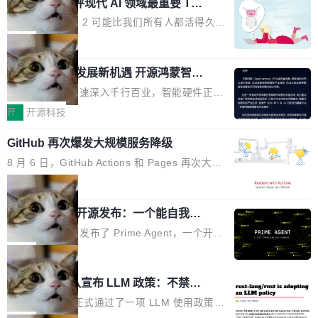
业化营销服务的需求从未如此迫切。 但市场扩容
xAI 前工程师评现代 AI 领域最重要 Top
n 这条推文引发了广泛讨论。他不是在说风凉
巧机身有效提升市面主流标准A...
3 开源项目
的同时,服务商的竞争逻辑正在改变。2026年Top
话，他是说出了一个圈内人尽皆知但很少公开捅
Flash Attention 2 可能比我们所有人都活得久。
Agency年度合辑的观察指出,“产品”这个离消费
破的事实。 Jordan 随后补充了一句软化声明：
这句话不是来自某个技术博客，而是出自 Hieu
局
者最近的载体,在整个品牌营销层面的权重显著变
「我不认为这些会议上大部分论文都在过度宣传
Pham 的一条推文。Hieu Pham 是谁？他是 xAI
高了。全域营销服务商的竞争正在从规模转向深
或造假。问题是，作为读者，如果你筛选出那些
共商智能硬件发展新机遇 开源鸿蒙智能
的早期工程师之一，在 Grok 训练基础设施团队
度,案例厚度、全域覆盖、多线协同...
硬件开发者日杭州站即将举行
看起来最令人兴奋的论文，那它们大部分都是过
工作过。近日他在 X 上发了一条帖子，列出了他
随着万物智联加速深入千行百业，智能硬件正从
度宣传的。」 这才是真正的痛点。不是所有论文
认为现代 AI 领域最重要的三个开源项目。 第一
单点设备迈向智能化、网联化、协同化发展。作
开
开源科技
都有问题，是最吸引眼球的那批论文最有问题。
个名字毫无悬念：Flash Attention 2。 Hieu 的
为面向全场景、跨终端的分布式操作系统，开源
他引用的帖子来自 Mathew Shen，一位 ICLR 2
理由很具体。FA 系列不需要解释，但 FA2 是他
GitHub 再次爆发大规模服务降级
鸿蒙通过统一技术底座和分布式能力，为不同类
026 的读者：「看了篇 ...
认为最重要的一个——复杂度恰到好处，刚好能
型智能设备的开发、连接与互联提供关键支撑，
8 月 6 日，GitHub Actions 和 Pages 再次大规
驱动你去学 CuTe，但还没被那些"邪恶的" Hopp
也为产业链企业探索产品创新与商业增长打开新
模服务降级，Actions 完全不可用超过 5 小时，
局
er++ 优化所淹没，足够容易修改和适配。 更关
的空间。 8月14日，开源鸿蒙智能硬件开发者日
webhook 停发，连自托管 runner 也因调度层故
键的是 FA2 的持久性...
（OHDD：OpenHarmony Hardware Develope
Prime Agent 开源发布：一个能自我改
障无法工作。Pages、Copilot code review、C
进的编程 Agent，ARC-AGI 3 超越人类
r Day）将在杭州启航。活动面向智能硬件产业
opilot coding agent 全部受影响。从检测到完全
Prime Intellect 发布了 Prime Agent，一个开源
专家基线
链企业和开发者，邀请行业专家与资深技术顾
恢复，大约 12 小时。 这是 2026 年 8 月的第六
的编程 Agent Harness，核心设计围绕两个抽
局
问，围绕开源鸿蒙技术能力、设备适配、芯片适
起事故，其中四起与 AI/Copilot 服务相关。 Git
象：Recursive Language Model（RLM）和 C
配、功耗与稳定性调优、兼容性测评及统一互联
Rust 项目团队宣布 LLM 政策：不禁
Hub 员工 kdaigle 在 HN 讨论中贴出了一组数
ontinual Harness。在 ARC-AGI 3 基准测试
等内容展开系统讲解和实战交流，帮助企业进一
止，但你要承认哪些代码不是你写的
据：2025 年全年 10 亿次 commit。现在，每周
上，Prime Agent + Opus 5 的组合达到了 95.
Rust 语言项目正式通过了一项 LLM 使用政策，
步了解开源鸿蒙在智能...
2.75 亿次，全年预计 140 亿次。GitHub...