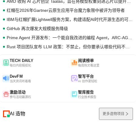
AMD 收购 AI 芯片创企 Taalas，旨在将模型权重刻进芯片以提升推理性能
红帽在2026年Gartner云原生应用平台魔力象限中被评为领导者
IBM与红帽扩展Lightwell服务方案，构建适配AI时代开源生态的可信基础设施
GitHub 再次爆发大规模服务降级
Prime Agent 开源发布：一个能自我改进的编程 Agent，ARC-AGI 3 超越人类专家基线
Rust 项目团队宣布 LLM 政策：不禁止，但你要承认哪些代码不是你写的
TECH DAILY
阅读榜单
每日内容报纸化
每周热文看这里
DevFM
智写平台
当天资讯听着看
AI 创作更轻松
激励活动
智库报告
参与活动赢源石
行业技术报告
AI 造物
更多造物项目