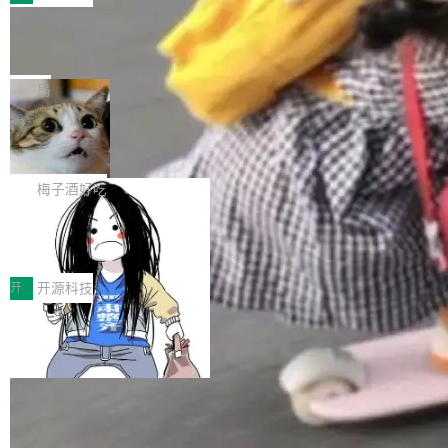
件。 腾讯网平团队在UCL-MPComm中实现了一
型或企业内部部署模型提升研发效率。但随着 AI
各领域的应用成果，覆盖技术底座、行业赋能、
个独立于业务线程的全局通信引擎（Engine），
Coding 从个人辅助工具逐步走向团队级、组织
Jeff Dean 离开 Google：一个时代的结
产品应用、支撑保障、专题等五大方向。深信服
并实...
束，一个实验室的开始
级应用，企业在规模化落地过程中，对安全性、
AI算力网关（AI创新平台）成功入选！ 随着各行
Google 员工编号 20。MapReduce 作者之一。
可控性和代码质量提出了更高要求。 首先是数据
各业的Agent走向规模化建设，算力构成形态逐
Bigtable 作者之一。TensorFlow 的作者之一。
局
安全与合规要求。对于大多数普通研发场景，公
渐丰富，用户关注的重点也在发生变化：不只是
Gemini 的架构师。Google 首席科学家。 Jeff D
有云模型能够满足快速试用和效率提升的需求。
让AI用起来，还要进一步看清混合算力时代下，
🔥 SolonCode v2026.8.4 发布：界面
ean 在 Google 工作了 27 年后，宣布离职。 他
但对于金融、能源、医疗等对数据安全要求较...
字体可调、22 种语言、记忆搜索增强
Token花在哪里、算力是否被充分利用，以及持
不是一个人走。一同离开的还有 Sanjay Ghema
打开终端就能上岗的全中文编码智能体，这一轮
续增长的AI成本该如何优化。 深信服AI算力网关
wat（Google 员工编号 23，Jeff Dean 二十多
把「看得清、用母语、记得住」三件事一次补
梅子酒好吃
正是围绕这些实际问题，从Token治理和成本治
年的编程搭档，MapReduce 和 Bigtable 的共同
齐。 SolonCode 是什么 SolonCode 是杭州无
理两个方面，让用户的每一份算力都看得清、管
作者）、Quoc Le（Google 大脑核心成员，Se
让“代码语义理解”深度释放AI Coding
耳科技研发的企业级终端编码智能体——一位全
得住、用得稳、省得下、更安全！ 一、从现在开
价值潜能：华为云码道（CodeArts）
q2Seq 和 DocAI 的共同发明人）以及 Oriol Vin
中文驱动的数字员工，自主理解需求、规划步
一、代码仓深度理解技术的作用与价值 在软件工
始，Token使用一目...
代码仓技术解析
yals（Gemini 联合负责人，AlphaSta...
骤、编写代码。不挑模型、不挑平台，curl 一行
程实践中，代码仓是企业核心知识资产的主要载
开
开源科技
装完即用。 开源地址：Gitee · GitCode · GitHu
体。企业级代码仓库通常包含数十万乃至数百万
b 安装 支持 Java 8+（8~26）、macOS / Linu
一条“删库”命令跑 17 小时，算法工程
个文件，其规模远超单次模型调用可承载的上下
师删光 89TB 数据只为干私活
x / Windows / Harmony PC。 # macOS / Linu
文窗口。随着项目规模的持续扩张与代码历史的
最高人民检察院8月4日公布了一起案件：北京一
x / Harmony PC curl -fsSL https://solon.noea
不断累积，代码仓中的模块关系、接口契约、业
名90后算法工程师王某，为了给自己接的私活腾
局
r.org/solon...
务逻辑等关键信息往往分散于数十乃至数百个文
服务器空间，删光了公司AI游戏部门的全部核心
件之中，形成高度复杂的知识关联网络。传统的
Cloudflare 分享推理优化实践：KV ca
数据。 王某2024年1月入职东城区某科技公司AI