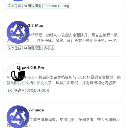
高并发、轻量化任务，适合日常对话、内容创作、基础 RAG、批量
文本生成
AI 编程模型
Function Calling
文案处理等普惠刚需场景。
Qwen3.8-Max
2.4万亿参数MoE旗舰，编程与办公能力全面跃升，可自主编程十数
天交付完整项目。胜任法律、金融、设计等数百种专业任务，一次对
话端到端交付生产级成果。原生视觉理解贯穿规划、执行与验证全流
文本生成
AI 编程模型
多模态
程，支持超长文档与长视频的深度语义解析。长程任务中自主规划与
闭环迭代，持续进化。
MinerU2.5-Pro
MinerU2.5-Pro是一款面向复杂文档解析与 OCR 场景的专业模型，能
够从图片和文档中识别文字、理解页面布局，并将非结构化内容转换
为便于存储、检索和二次处理的结构化结果。
8K
多语言
文档处理/OCR
Wan2.7-Image
万相 2.7 图像生成与编辑模型，支持组图、多图参考、交互式编辑和
最高 2K 输出。