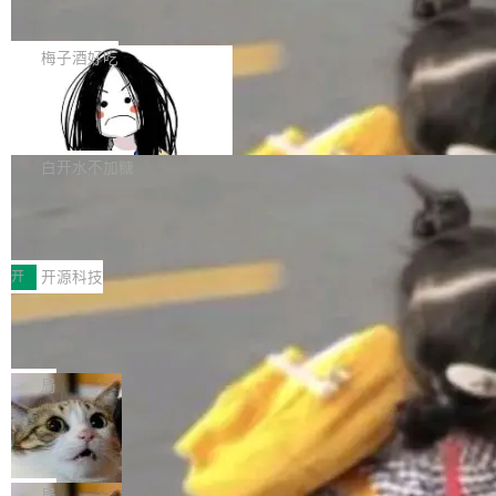
展开启新的篇章。
滞，过去三个月内没有任何条目完成更新，用户
如果你在 Spring Boot 里做过国际化，流程大概
提交的编辑请求也长期处于待处理状态。 Groki
是这样的：配 MessageSource 的 Bean、写 R
梅子酒好吃
pedia 于去年底上线，定位为由人工智能生成内
eloadableResourceBundleMessageSource、
容的百科平台，被马斯克视为传统众包百科网站
Apache Doris 4.1 全面增强 Iceberg：
声明 LocaleResolver、注册 LocaleChangeInt
支持 UPDATE、MERGE INTO 与 Iceb
维基百科的替代方案。Lawfare 调查发现，无论
erceptor…五六步之后才能看到第一行翻译文
Apache Doris 4.1 要补齐的，正是缺失的那一
erg V3
热门页面还是低关注度页面，均未出现近期更
本。 Solon 换了个方式。整个 i18n 模块围绕三
半。在已有查询能力的基础上，Doris 进一步支
白开水不加糖
新，相关问题并非局限于特定领域，而是在不同
个解析器、一个注解、一个工具类展开——没有
持了 UPDATE、DELETE、MERGE INTO 等数
主题和访问量页面中普遍存在。 调查人员最初认
XML、没有拦截器注册、没有样板配置。 资源
Testin XAgent：CIO智能测试落地指南
据修改操作、完整的表结构管理与分区演进，以
为，Grokipedia可能只是限...
文件的约定 把文件放到 resources/i18n/ 下： r
及 rewrite_data_files、expire_snapshots 等日
7月30日，TiD2026质量竞争力大会在北京中关
esources/i18n/messages.properties ...
常维护操作，并完整支持 Iceberg V3 格式。
村国家自主创新示范区会议中心开幕。本届大会
开
开源科技
由中关村智联软件服务业质量创新联盟主办，以
让非法状态不可表示：一篇关于 ADT
“智构可信·质创未来——AI原生时代的质量新范
的帖子在 Reddit 火了
式”为主题，直面AI从实验室走向规模化产业落地
有一种东西，一旦用过就回不去了。Alex Fedos
的核心质量命题。会上，《2026智能研发生产力
eev 管它叫"软件设计的基石"。 他说的东西不新
局
工具选型手册》发布，Testin云测的Testin XAge
鲜——代数数据类型（ADT），尤其是和类型
Cloudflare 开源内部企业 AI 平台 Clou
nt智能测试系统入选AI测试领域代表产品。对CI
（sum type）。但他说清楚了一件事：这不是类
dflare OS
O而言，这提示了一个转变：AI测试正在从效率
型系统的学术体操，是日常编码的思维方式。 文
Cloudflare 发布了一个开源项目 Cloudflare O
工具升级为企业的质量基础设施。 CIO面对的新
章从一个简单的例子切入。一个网站的深色主题
S。如果你只看官方博客，你会觉得这是又一
局