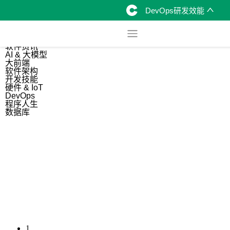
DevOps研发效能
综合
开源资讯
软件资讯
AI & 大模型
大前端
软件架构
开发技能
硬件 & IoT
DevOps
程序人生
数据库
1