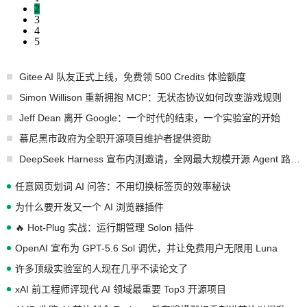
2
3
4
5
Gitee AI 队友正式上线，免费领 500 Credits 体验额度
Simon Willison 重新拥抱 MCP：无状态协议如何改变游戏规则
Jeff Dean 离开 Google：一个时代的结束，一个实验室的开始
慕尼黑市政府为全职开源项目维护者提供资助
DeepSeek Harness 宣布内测邀请，全网最大规模开源 Agent 路演现场诞生
任意网页划词 AI 问答：不用切换标签页的效率秘诀
为什么要开发又一个 AI 浏览器插件
🔥 Hot-Plug 实战：运行期管理 Solon 插件
OpenAI 宣布为 GPT-5.6 Sol 调优，并让免费用户无限用 Luna
许多顶级实验室的人现在几乎不读论文了
xAI 前工程师评现代 AI 领域最重要 Top3 开源项目