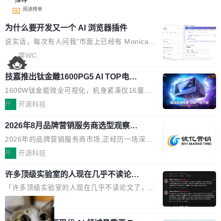
阅读榜单
为什么要开发又一个 AI 浏览器插件
说实话，每次有人问我"市面上已经有 Monica、
Sider、Copilot for Chrome 这些 AI 浏览器插件
席WC
了，你为什么还要再做一个"，我都觉得这个问题
技嘉推出钛金雕1600PG5 AI TOP电
问得好。 因为我自己也是从用户变成开发者的。
源：为发烧级主机与本地AI算力打造旗
现有产品的天花板 我用过不少 AI 浏览器插件。
1600W钛金能效全可视化，机身紧凑仅16厘米
舰供电方案
刚开始觉得都挺好——选中一段文字，弹出解
继2026台北电脑展首度亮相后，技嘉科技近日正
开
开源科技
释；写邮件时帮你润色；看英文网页给你翻译摘
式发布钛金雕1600PG5 AI TOP电源。这款高端
要。但用久了你会发现，它们本质上都是同一类
2026年8月品牌营销服务商选型观察：
电源专为发烧级DIY主机与本地AI算力平台打
从流量思维到品牌资产思维的范式转移
东西：一个带网页上下文的聊天框。 它们能读取
造，整机长度仅16厘米，提供1600W额定功率
2026年的品牌营销服务商市场,正经历一场深刻
页面的文本，然后把文本丢给大模型，再返回一
与80PLUS钛金能效；支持ATX 3.1与PCIe 5.1
的价值重构。全球全案品牌代理机构市场从2025
开
开源科技
段回答。仅此而已。 这当然有用，但总觉得差点
规范，结合服务器级元件、完善供电线材与内置
年的83.1亿美元增长至2026年的86.6亿美元,年
意思。比如我在一个后台管理系统里，需要填50
实时LCD监控屏，可充分满足当下高阶PC主机
许多顶级实验室的人现在几乎不读论文
复合增长率达5.44%,预计2032年将突破120亿美
个表单字段，每个字段还有联动逻辑；比如我
了
的严苛使用需求。 澎湃功率，紧凑机身 钛金雕1
元。数字广告与公共关系相关服务市场更是从20
「许多顶级实验室的人现在几乎不读论文了，而
想...
600PG5 AI TOP具备强悍输出功率，同时实现
25年的8463亿美元扩张至2026年的8763亿美
且他们认为 ICLR/ICML/NeurIPS 充斥着大量过
局
机身尺寸大幅精简。整机长度仅16厘米，属于同
元。数字的背后是一个清晰的事实——品牌对专
度宣传和欺诈。」 OpenAI 研究员 Keller Jorda
功率段机身尺寸十分紧凑的1600W电源产品。小