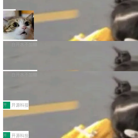
e” 和 Muse Spark 1.2 模型
mmit 之间的空隙里丢失了。 DeltaDB 要做的就
金额高达158.3亿美元，这一单项投入已经逼近
Meta 今天发布了两款 AI 产品：Muse Code，
是把这段空隙补上。 回退到任何一次编辑：Delt
微软同期总资本开支的四成。 与亚马逊、Alpha
一个在终端里运行的编程 agent；Muse Spark
局
aDB 捕获 commit 之间的每一次操作，...
bet、微软以及 Meta 等传统科技巨头相比，Spa
1.2，驱动这个 agent 的新模型。一句话概括：
ceXAI的资金消耗速度尤为引人瞩目。然而，支
美团开源 LoHoSearch，用知识图谱校
你可以用 curl -fsSL https://dev.meta.ai/install.
准 AI 能力认知
撑庞大支出的资金来源却呈现出截然不同的面
sh | bash 安装一个能在大项目里自动规划、写
机器出题的前提，是让机器拥有全局视野。整个
貌。数据显示，微软和 Meta 主要依托充沛的经
代码、验证结果的 AI 终端工具。 据介绍，Muse
构建流程可以分为四个环节：建图 → 控制难度
白开水不加糖
营现金流来覆盖资本开支，其资本支出覆盖率分
Code 是 Meta 的编程 agent 产品。它和市场上
→ 质量把关 → 数据概览。
别达到155% 和106%;而SpaceXAI的经营现金
腾讯开源 UCL-MPComm 通信库
已有的终端编程 agent 在设计理念上有几个明显
流仅能覆盖资本开支的12...
的差异点。 异步后台 agent：Muse Code 有一
腾讯网平团队宣布开源了 UCL-MPComm 通信
个主 agent 循环，外加一组后台 agent。这些后
库，并将作为transport接入Mooncake TENT。
白开水不加糖
台 agent...
该通信库针对AI Memory池化场景的数据传输需
CoStrict入选工信部2025人工智能应用
求进行了深度优化，能够实现数据中心内大规模
典型案例
计算节点间多种内存类型的高性能通信。 UCL-
近日，工信部科技司公示《2025人工智能应用典
MPComm将作为一种传输引擎接入Mooncake T
型案例入选名单》，深信服“面向企业研发场景的
开
开源科技
ENT，实现零拷贝传输性能提升30%、非零拷贝
开源 AI 编程平台 CoStrict 应用”凭借卓越的技术
传输性能最高提升5倍。UCL-MPComm底层基
深信服AI算力网关入选工信部人工智能
创新与落地成效成功入选。 全链路私有化部署，
应用典型案例！
于自研UCL-Engine通信引擎，后续腾讯网平将
助力企业AI研发安全落地 当前，越来越多企业已
前不久，工业和信息化部正式发布《2025年人工
持续开源更多基于UCL-Engine的高性能通信组
经开始引入 AI Coding 工具，通过调用公有云模
智能应用典型案例名单》，集中展示人工智能在
开
开源科技