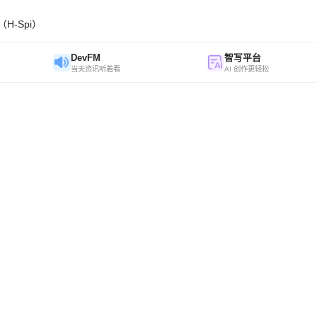
H-Spi）
DevFM
智写平台
当天资讯听着看
AI 创作更轻松