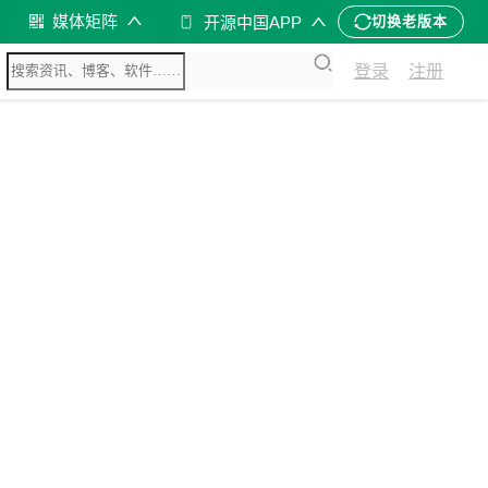
媒体矩阵
开源中国APP
切换老版本
登录
注册