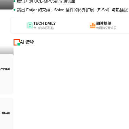
腾讯开源 UCL-MPComm 通信库
I生成
跳出 Fatjar 的束缚：Solon 插件的体外扩展（E-Spi）与热插拔（
TECH DAILY
阅读榜单
每日内容报纸化
每周热文看这里
AI 造物
I生成
I生成