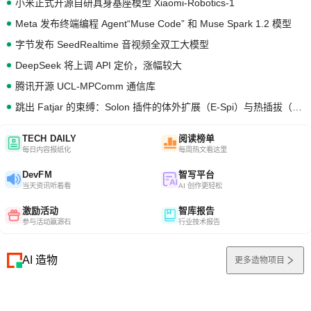
小米正式开源自研具身基座模型 Xiaomi-Robotics-1
Meta 发布终端编程 Agent“Muse Code” 和 Muse Spark 1.2 模型
字节发布 SeedRealtime 音视频全双工大模型
DeepSeek 将上调 API 定价，涨幅较大
腾讯开源 UCL-MPComm 通信库
跳出 Fatjar 的束缚：Solon 插件的体外扩展（E-Spi）与热插拔（H-Spi）
TECH DAILY
阅读榜单
每日内容报纸化
每周热文看这里
DevFM
智写平台
当天资讯听着看
AI 创作更轻松
激励活动
智库报告
参与活动赢源石
行业技术报告
AI 造物
更多造物项目