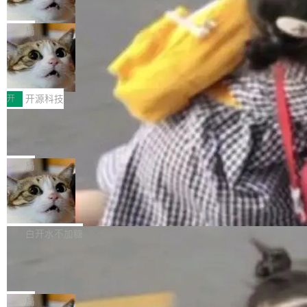
诉讼，称“Apple is getting this wron
（<a href="https://bugzilla.mozilla.org/show_
orkers 跑了十年 Isolate。用 CEO Matthew Pri
上个月，苹果一纸诉状把 OpenAI 告上法庭，指
g”
bug.cgi?id=204...
nce 的话说：「我们一生都在用 Isolate 运行代
控其挖角苹果前员工并窃取商业秘密。苹果的诉
局
码，而 AI Agent 不需要容器，它们需要的是 Iso
状把 OpenAI 描述成一个系统性地从前东家挖
late。」 容器为什么不合适 容器的问题在于启动
HUAWEI MatePad Edge上架WorkBu
人、套取机密信息的对手。 OpenAI 没发律师
ddy鸿蒙PC版，说话就能干活的AI办公
和销毁都太重了。一个 Agent 要执行的任务可能
函，也没选择庭外沉默。它在官网贴了一篇博
全能AI工作台WorkBuddy鸿蒙PC版上架HUAWE
搭子
只需要几毫秒的 CPU 时间，但容器从冷启动到
文，标题只有六个字：Apple is getting this wro
I MatePad Edge应用市场，直接下载即可使
开
开源科技
就绪要花数秒。如果未来有十...
ng。 然后，它把邮件往来和 iMessage 聊天记
用，与鸿蒙电脑上的体验一致。值得一提的是，
FFmpeg 9.0 发布：代号“Lei”，以此纪
录全贴了出来。 他发错人了 苹果外部律师 Gabr
这是目前市面上唯一支持平板接入WorkBuddy P
念中国开发者雷霄骅
iel Gross 来自 Weil 律所，2 月 23 日下午 5:53
C版的产品，搭载“人机双写”重磅功能——你写
全球知名开源多媒体框架 FFmpeg 今天正式发
给 OpenAI 总法律顾问 Che Chang 发了封邮
你的，AI写AI的，同屏协作互不干扰。一句话让
布了 9.0 版本。这个版本除了带来新一代音视频
局
件，附了一封长信，要求 OpenAI 配合调查前苹
AI帮你干活，现在开启全新体验！ 温馨提示：
处理能力和硬件加速支持之外，还有一个特殊之
果员工带走机密信...
亚马逊成本失控：AI 写代码烧掉 1215
体验WorkBuddy鸿蒙PC版前，请将 HUAWEI M
处：FFmpeg 9.0 的代号是“Lei”。 这个名字，
万元，超预算 860%
atePad Edge 升级至 HarmonyOS 6.1.0.135S
来自中国开发者雷霄骅（Lei Xiaohua）。 对于
外媒近日曝光了亚马逊的多份内部报告显示，AI
P9 patch03及以上版本。 *升级路径：设置 > 搜
很多中国音视频开发者而言，这个名字并不陌
导致公司在多个项目上超支。《金融时报》报道
白开水不加糖
索“软件更新” > 检查更新，即可搜索新版本，下
生。十年前，他通过大量中文技术文章、源码分
称，仅一个项目的成本超支就高达 180 万美元
载安装完成升级即可。 没有...
析和开源示例，让一代开发者第一次真正理解 F
Hugging Face CEO 发声：中国正在开
（约合人民币 1215 万元）。 具体来说，一名工
源模型上碾压我们
Fmpeg，也成为很多人进入音视频开发领域的
程师借助 Anthropic 旗下 Claude Sonnet 模型
"他们正在开源模型上碾压我们。" Hugging Fac
“启蒙老师”。 而今年，恰好是雷霄骅离世十周
编写程序，目标是完成电商平台作者信息与商品
e CEO Clément Delangue 在 CNBC 的采访里
局