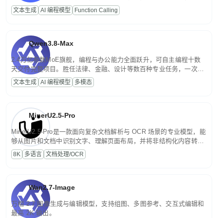
高并发、轻量化任务，适合日常对话、内容创作、基础 RAG、批量
文本生成
AI 编程模型
Function Calling
文案处理等普惠刚需场景。
Qwen3.8-Max
2.4万亿参数MoE旗舰，编程与办公能力全面跃升，可自主编程十数
天交付完整项目。胜任法律、金融、设计等数百种专业任务，一次对
话端到端交付生产级成果。原生视觉理解贯穿规划、执行与验证全流
文本生成
AI 编程模型
多模态
程，支持超长文档与长视频的深度语义解析。长程任务中自主规划与
闭环迭代，持续进化。
MinerU2.5-Pro
MinerU2.5-Pro是一款面向复杂文档解析与 OCR 场景的专业模型，能
够从图片和文档中识别文字、理解页面布局，并将非结构化内容转换
为便于存储、检索和二次处理的结构化结果。
8K
多语言
文档处理/OCR
Wan2.7-Image
万相 2.7 图像生成与编辑模型，支持组图、多图参考、交互式编辑和
最高 2K 输出。