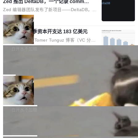
个小型数据库，应用天然按分片构建，单个数据
Zed 推出 DeltaDB，一个记录 commit
高价的三星折叠（三星Galaxy Z Fold8 Ultra / Z
之间所有操作的版本控制系统
库的竞争和爆炸半径问题在设计层面就被消除
Fold8 / Z Flip8）外，其余要么是中低端机器，
Zed 编辑器团队发布了新项目——DeltaDB，一
了。 闲置的 cell 会休眠到几乎不占资源。当 cel
例如iQOO Z11i、REDMI Note 17、REDMI No
个在 git commit 之间记录每一次编辑操作的版
局
l 迁移或唤醒时，新宿主从 S3 恢复 SQLite 数据
te 17 Pro、OPPO K15，要么是vivo X300 E这
本控制系统。目前处于 Early Access 阶段。 De
库继续执行。存储库是持久化的唯一真相...
样的次旗舰。 Galaxy Z Fold8 Ultra / Z Fold8 /
SpaceXAI 单季资本开支达 183 亿美元
ltaDB 的核心思路直接写在 landing page 最显
Z Flip8三款折叠屏新机均在7月22日发布，且全
眼的位置：「Software is made between com
根据风险投资人Tomer Tunguz 博客（VC 分
部搭载骁龙8 Elite Gen5 for Galaxy，它们本该
mits」——软件是在 commit 之间写出来的。git
析）披露的最新分析与第二季度业绩报告，Spac
白开水不加糖
是7月性...
只记录了你提交的最终状态，但真正的工作过程
eXAI在上个季度的总资本支出飙升至183.7亿美
——打字、删改、试错、agent 对话——都在 co
Meta 发布终端编程 Agent“Muse Cod
元。其中，绝大部分资金被直接用于 AI 领域，
e” 和 Muse Spark 1.2 模型
mmit 之间的空隙里丢失了。 DeltaDB 要做的就
金额高达158.3亿美元，这一单项投入已经逼近
Meta 今天发布了两款 AI 产品：Muse Code，
是把这段空隙补上。 回退到任何一次编辑：Delt
微软同期总资本开支的四成。 与亚马逊、Alpha
一个在终端里运行的编程 agent；Muse Spark
局
aDB 捕获 commit 之间的每一次操作，...
bet、微软以及 Meta 等传统科技巨头相比，Spa
1.2，驱动这个 agent 的新模型。一句话概括：
ceXAI的资金消耗速度尤为引人瞩目。然而，支
美团开源 LoHoSearch，用知识图谱校
你可以用 curl -fsSL https://dev.meta.ai/install.
准 AI 能力认知
撑庞大支出的资金来源却呈现出截然不同的面
sh | bash 安装一个能在大项目里自动规划、写
机器出题的前提，是让机器拥有全局视野。整个
貌。数据显示，微软和 Meta 主要依托充沛的经
代码、验证结果的 AI 终端工具。 据介绍，Muse
构建流程可以分为四个环节：建图 → 控制难度
白开水不加糖
营现金流来覆盖资本开支，其资本支出覆盖率分
Code 是 Meta 的编程 agent 产品。它和市场上
→ 质量把关 → 数据概览。
别达到155% 和106%;而SpaceXAI的经营现金
腾讯开源 UCL-MPComm 通信库
已有的终端编程 agent 在设计理念上有几个明显
流仅能覆盖资本开支的12...
的差异点。 异步后台 agent：Muse Code 有一
腾讯网平团队宣布开源了 UCL-MPComm 通信
个主 agent 循环，外加一组后台 agent。这些后