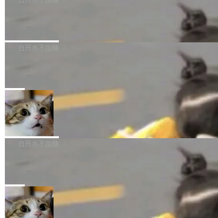
成本降低 30%，精度不变。 FP8 省的不仅是显
先理解你的语境和意图，再把准确的文字直接给
s： 实现了URL.Parse()便捷功能 对浏览器内部
存 KV cache 是推理时最吃显...
到你。从“逐字转写、单点优化”演进为“理解语
PostgreSQL 18/19 新特性深度解读
函数添加了多项边界检查，以避免潜在的越界访
境、兼容场景、一键直出”。 Hy ASR 3.0 previe
问、下溢和溢出。（DiD） 修复了加载和解析内
演讲者分享了一个有趣的实践：面对 PG 18 已
w 不要求标准普通话，方言识别覆盖粤语、吴语
容提供的字体时出现的几个问题 为避免音频加
发布的 Release Notes，他利用 AI 工具（如 Co
白开水不加糖
等 10 大方言片区和 20 余个二级小片区。在开
载、处理和播放过程中可能出现的一系列错误，
pilot）对数千条 commit 日志进行自动分析，先
源评测集中，Hy ASR 3.0 preview 在多语种的
对音频采样频率设定了下限 采样率低于 8kHz
慕尼黑市政府为全职开源项目维护者提
让模型总结出三十余条潜在特性，再逐条要求生
WER（...
供资助
（通常被认为是 "telephone"/"walkie-talkie" 音
成详细解释和代码校验，最终筛选出对用户体感
"在过去大约 10 年的大部分时间里，libexpat 的
质的最低采样率）的音频格式将被拒绝 修复了 C
最强的若干项。对于尚未正式发版的 PG 19，则
维护工作一直与我的日常工作、家务、社交生活
局
SS 圆角虚线样式中可能存在的问题 如果表单中
通过拉取过去一年内（从 PG 18 Beta1 时间点
和休闲娱乐竞争时间。" 这是 libexpat 维护者 S
的图像元素不在同一个子树中，则它们将不再关
至今）的所有 commit，同样交由 AI 分析提炼。
Firefox 153.0.3 发布
ebastian Pipping 写在博客里的话。8 月 4 日，
联 加...
经过人工复核，准确度令人满意。这一方法也为
他宣布了一个新消息：从 2026 年 8 月 1 日起，
Firefox 153.0.3 现已发布，具体更新内容如
社区爱好者提供了高效跟踪新版本的思路。
他可以全职维护 libexpat 了，最长 6 个月。发
下： New Smart Window 包含多项增强功能：
白开水不加糖
工资的是慕尼黑市政府。 libexpat 是一个 C99
<ul> <li>现在建议列表会显示更多结果，方便用
编写的流式 XML 解析器，MIT 许可证。和 libx
Cloudflare Computer 开源：你的 Age
户查找历史记录和切换到已打开的标签页。（<a
nt 需要一台电脑，而不是一个容器
ml2 一样，它是世界上使用最广泛的 XML 解析
href="https://bugzilla.mozilla.org/show_bug.c
Cloudflare 开源了名为 @cloudflare/computer
库之一。你的操作系统、浏览器、无数的基础设
gi?id=2019042">Bug&nbsp;2019042</a>）</l
的 npm 包。项目的核心论点是：容器不适合 Ag
局
施软件，很可能都在用它。而过去十年，维护它
i> <li>现在，助手可以直接使用 Exa 的网络搜索
ent 计算。真正适合的，是 Isolate。 Cloudflare
的人一直在用业余...
结果回答问题，而无需将问题转交给搜索引擎。
OpenAI 公开邮件和聊天记录回应苹果
工程师在这件事上没什么可谦虚的——他们用 W