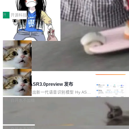
得住、用得稳、省得下、更安全！ 一、从现在开
价值潜能：华为云码道（CodeArts）
q2Seq 和 DocAI 的共同发明人）以及 Oriol Vin
中文驱动的数字员工，自主理解需求、规划步
一、代码仓深度理解技术的作用与价值 在软件工
始，Token使用一目...
代码仓技术解析
yals（Gemini 联合负责人，AlphaSta...
骤、编写代码。不挑模型、不挑平台，curl 一行
程实践中，代码仓是企业核心知识资产的主要载
开
开源科技
装完即用。 开源地址：Gitee · GitCode · GitHu
体。企业级代码仓库通常包含数十万乃至数百万
b 安装 支持 Java 8+（8~26）、macOS / Linu
一条“删库”命令跑 17 小时，算法工程
个文件，其规模远超单次模型调用可承载的上下
师删光 89TB 数据只为干私活
x / Windows / Harmony PC。 # macOS / Linu
文窗口。随着项目规模的持续扩张与代码历史的
最高人民检察院8月4日公布了一起案件：北京一
x / Harmony PC curl -fsSL https://solon.noea
不断累积，代码仓中的模块关系、接口契约、业
名90后算法工程师王某，为了给自己接的私活腾
局
r.org/solon...
务逻辑等关键信息往往分散于数十乃至数百个文
服务器空间，删光了公司AI游戏部门的全部核心
件之中，形成高度复杂的知识关联网络。传统的
Cloudflare 分享推理优化实践：KV ca
数据。 王某2024年1月入职东城区某科技公司AI
che 量化 + 权重压缩，吞吐量提升 4
代码检索手段（如关键词匹配、目录遍历）仅能
短剧部门，有互联网大厂背景。在公司内部架构
Kimi 和 GLM 是当前最强的大模型系列之一，但
1%，成本降 30%
在语法层面完成文本定位，难以触及代码的语义
调整期间，部门三次通知全员将数据从A集群迁
它们有一个共同的问题：太吃显存了。月之暗面
局
内涵与结构关联，导致开发者使用代码智能体在
移到B集群，王某都回复了"收到"。 他没有迁移
的 Kimi K 系列和智谱的 GLM 都是长上下文、M
理解大规模代码仓时面临显著"代码仓理解"瓶
腾讯混元 Hy ASR3.0preview 发布
数据。2024年9月3日下午4点，他使用此前登录
oE 架构的大模型，好用到让人上瘾，但 GPU 显
颈。 代码仓深度理解服务（以下简称" CodeBas
的账号密码进入A集群，输入了一条被程序员圈
存永远不够用。 Cloudflare 的 Workers AI 团队
腾讯混元正式推出新一代语音识别模型 Hy ASR
e深度理解服务"）是华为云码道（CodeA...
称为"删库跑路"的命令——最高管理员权限、无
一直在跑这些模型的推理。他们在官方博客上发
3.0preview。基于最新一代大语言模型 Hy3 的
白开水不加糖
需确认、强制递归删除。17个小时后，运维人员
了一篇技术文章，详细拆解了三种让大模型在 G
语言理解能力，以及融合了高精度语音识别与深
发现异常并中止进程时，89TB数据已经没了。
Pale Moon 34.3.2 发布，苍月浏览器
PU 上跑得更省、更快的技术手段——KV cache
度语义理解能力，实现了语音识别能力的全面升
删掉的是AI游戏部门的全部开发文件，包括公司
量化、模型权重压缩、以及共享 KV cache 的完
级。 根据介绍，Hy ASR3.0preview 目标在于：
Pale Moon 34.3.2 现已发布，这是一个安全更
自研的多个文生3D和...
整性保护。效果是：吞吐量提升 41%，每 token
让语音识别不再只是听清，而是真正听懂。通过
新和少量网页兼容性修复版本。 Changes/fixe
白开水不加糖