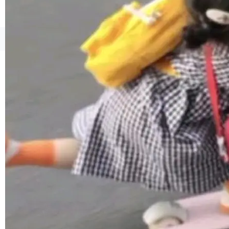
1，U1.5-Lite-Preview 在以下方向上带来了显著
提升： 原生支持4K图像生成； 更精细的局部纹
理、细节与真实世界质感； 更准确的中英文文字
©OSCHINA(OSChina.NET)
京ICP备2025119063号
生成与复杂版式组织； 更稳定的图...