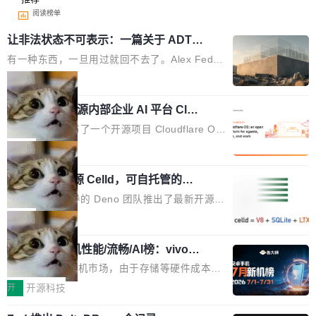
阅读榜单
让非法状态不可表示：一篇关于 ADT
的帖子在 Reddit 火了
有一种东西，一旦用过就回不去了。Alex Fedos
eev 管它叫"软件设计的基石"。 他说的东西不新
局
鲜——代数数据类型（ADT），尤其是和类型
Cloudflare 开源内部企业 AI 平台 Clou
（sum type）。但他说清楚了一件事：这不是类
dflare OS
型系统的学术体操，是日常编码的思维方式。 文
Cloudflare 发布了一个开源项目 Cloudflare O
章从一个简单的例子切入。一个网站的深色主题
S。如果你只看官方博客，你会觉得这是又一
局
设置，如果用布尔值 + 可空字段来表示——bool
个"AI 知识库 + 聊天机器人"——每个大厂都在
ean 表示是否可切换，nullable 的默认模式、浅
Deno 团队开源 Celld，可自托管的分
做，没什么新鲜的。 但 Kenton Varda 在 Twitte
布式 Durable Objects
色方案、深色方案——会产生大量无意义的组
r 上把事情说清楚了： 今天我们发布了 Cloudfla
Ryan Dahl 领导的 Deno 团队推出了最新开源项
合。方案缺了、配置冲突了、全 null 了。要知道
re OS，一个带连接器的聊天机器人，跟其他所
目 Celld，一个能在自己机器上运行 Cloudflare
局
哪些组合有效，作者说，你得靠"文档、校验、或
有科技公司做的一样。只不过，实际上它不一
Workers 和 Durable Objects 的守护进程。 设
者部落知识"。 换个写法。Rust 的 enum，两个
样。这是 Sandstorm.io 的重制版，我十年前的
鲁大师7月新机性能/流畅/AI榜：vivo夺
计思路很直接：每个对象是一个独立的 SQLite
变体：Switchable...
性能、流畅双第一，三星Galaxy Z系列
那个创业公司。不同的是，这次它构建在 Cloudf
数据库，按名称寻址，复制到你自己的 S3 兼容
2026年7月的手机市场，由于存储等硬件成本暴
新折叠缺席
lare Workers 上——我花了九年时间搭建的平台
存储库里。节点之间只通过这个存储库协调——
增，手机厂商的日子也不好过啊，新机速度明显
开
开源科技
——并且深度集成了 AI。这基本上是我十年秘密
没有控制平面，没有共识协议。每个对象自带一
放缓，因此硝烟味淡了许多。新机参数规格除开
计划的顶峰。 十年前，Ken...