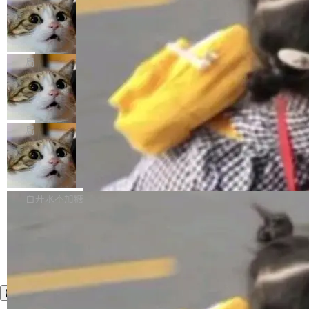
年。FFmpeg 社区最终选择用一个大版本的名
列表的数据匹配 —— 一项常规的数据处理任
没有拐弯抹角。他说中国正在赢得 AI 竞赛，而
字，留下了这份纪念。 雷霄骅曾是中国传媒大学
务，最终却产生了 180 万美元的账单，实际支出
当 AI agent 把源码变成了最好的扩展系
且按目前的速度，中国 AI 工具预计在今年底或
数字电视技术方向的博士生，长期从事视频、音
统，开发者工具必须开源
超出原定预算 860%。 更令人意外的是，该项目
2027 年就能追上美国前沿实验室的水平。 Dela
五年前，David Crawshaw 问过很多软件工程师
频技...
最终并未成功落地，而高额算力消耗持续运行长
ngue 把原因归结为一件事：开放协作。中国的
一个问题：你写过什么给自己用的程序？答案几
局
达 5 个月，公司直到财务对账时才察觉异常。这
AI 开发者在一个共享和协作的生态里加速迭代，
乎都是没有。工程师们整天用别人写的程序写程
意味着一个无人看管的 AI 程序，在近半年时间
而美国模型厂商在"闭门造车"。他的原话是 "buil
DeepSeek Harness 宣布内测邀请，全
序给别人用。偶尔有人自己写个博客系统、智能
里日夜不停地"烧钱"。 复盘显示，...
网最大规模开源 Agent 路演现场诞生
ding in silos"——各自为战，互不通气。 这个判
家居控制、家庭实验室，都算稀奇事。 Crawsh
一条内测招募帖，发出去的时候大概没人想到它
断从他嘴里说出来分量不同。Hugging Face 是
aw 是 Shelley 的作者，一个开源 AI coding age
会变成一场开源 Agent 生态的路演。 8月1日，
局
全球最大的开源 AI 平台，上面跑着上百万个模
nt。他最近在博客上写了一篇文章，核心论点很
DeepSeek Harness 团队负责人崔添翼（tiany
型。谁在开源赛道上领先，...
简单：开发者工具必须开源。 理由不是传统的自
商汤 SenseNova U1.5-Lite-Preview
i）在 X 上发帖： 「如果你是 Agent Harness 相
开源
由软件情怀，而是一个跟 AI agent 直接相关的
关开源项目的开发者，希望参加 DeepSeek Har
商汤科技宣布面向社区开源轻量级统一多模态模
技术判断。 两行 prompt 就能个性化任何软件 C
ness 的内测，可以回复或私信联系我。请附上
型的预览版本 SenseNova U1.5-Lite-Preview。
白开水不加糖
rawshaw 给出了两个 prompt。 第一个： "下载
GitHub id 以及开源代表作。」 DeepSeek 曾在
公告称，SenseNova U1.5-Lite-Preview并非简
某个软件的源码，在本地构建。修改 agent ...
官方招聘信息中写过一条简洁有力的公式：Mod
单的模型规模升级，而是基于 SenseNova U1
el + Harness = Agent。模型负责理解和推理，
的一次系统性迭代，不仅在同一架构中贯通视觉
Harness 负责把能力落到真实环境中——调用工
理解、推理、生成与编辑，还仅以 8B-MoT 的轻
具、读写文件、管理上下文、处理错误、完成闭
量大小，将能力推进到4K、更精细的真实质感、
环。崔添翼招人的标...
更复杂的视觉控制和可持续迭代编辑。 相比 U