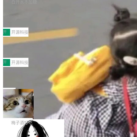
库，并将作为transport接入Mooncake TENT。
白开水不加糖
台 agent...
该通信库针对AI Memory池化场景的数据传输需
CoStrict入选工信部2025人工智能应用
求进行了深度优化，能够实现数据中心内大规模
典型案例
计算节点间多种内存类型的高性能通信。 UCL-
近日，工信部科技司公示《2025人工智能应用典
MPComm将作为一种传输引擎接入Mooncake T
型案例入选名单》，深信服“面向企业研发场景的
开
开源科技
ENT，实现零拷贝传输性能提升30%、非零拷贝
开源 AI 编程平台 CoStrict 应用”凭借卓越的技术
传输性能最高提升5倍。UCL-MPComm底层基
深信服AI算力网关入选工信部人工智能
创新与落地成效成功入选。 全链路私有化部署，
应用典型案例！
于自研UCL-Engine通信引擎，后续腾讯网平将
助力企业AI研发安全落地 当前，越来越多企业已
前不久，工业和信息化部正式发布《2025年人工
持续开源更多基于UCL-Engine的高性能通信组
经开始引入 AI Coding 工具，通过调用公有云模
智能应用典型案例名单》，集中展示人工智能在
开
开源科技
件。 腾讯网平团队在UCL-MPComm中实现了一
型或企业内部部署模型提升研发效率。但随着 AI
各领域的应用成果，覆盖技术底座、行业赋能、
个独立于业务线程的全局通信引擎（Engine），
Coding 从个人辅助工具逐步走向团队级、组织
Jeff Dean 离开 Google：一个时代的结
产品应用、支撑保障、专题等五大方向。深信服
并实...
束，一个实验室的开始
级应用，企业在规模化落地过程中，对安全性、
AI算力网关（AI创新平台）成功入选！ 随着各行
Google 员工编号 20。MapReduce 作者之一。
可控性和代码质量提出了更高要求。 首先是数据
各业的Agent走向规模化建设，算力构成形态逐
Bigtable 作者之一。TensorFlow 的作者之一。
局
安全与合规要求。对于大多数普通研发场景，公
渐丰富，用户关注的重点也在发生变化：不只是
Gemini 的架构师。Google 首席科学家。 Jeff D
有云模型能够满足快速试用和效率提升的需求。
让AI用起来，还要进一步看清混合算力时代下，
🔥 SolonCode v2026.8.4 发布：界面
ean 在 Google 工作了 27 年后，宣布离职。 他
但对于金融、能源、医疗等对数据安全要求较...
字体可调、22 种语言、记忆搜索增强
Token花在哪里、算力是否被充分利用，以及持
不是一个人走。一同离开的还有 Sanjay Ghema
打开终端就能上岗的全中文编码智能体，这一轮
续增长的AI成本该如何优化。 深信服AI算力网关
wat（Google 员工编号 23，Jeff Dean 二十多
把「看得清、用母语、记得住」三件事一次补
梅子酒好吃
正是围绕这些实际问题，从Token治理和成本治
年的编程搭档，MapReduce 和 Bigtable 的共同
齐。 SolonCode 是什么 SolonCode 是杭州无
理两个方面，让用户的每一份算力都看得清、管
作者）、Quoc Le（Google 大脑核心成员，Se
让“代码语义理解”深度释放AI Coding
耳科技研发的企业级终端编码智能体——一位全