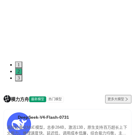
1
2
3
模力方舟
最新模型
热门模型
更多大模型
DeepSeek-V4-Flash-0731
高效轻量化MoE模型，总参284B，激活13B，原生支持百万超长上下
文能力。推理速度快、延迟低、调用成本低廉，综合能力均衡，主打