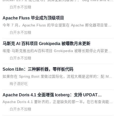
释。 政策作者 Jynn Ne...
有战略合作关系或长期合作愿景的大型企业、科创板保荐人跟投子
hancements 修复多次传递同一环境变量时，docker service crea
白开水不加糖
公司，以及公司高级管理人员和核心员工参与设立的专项资产管理
te和docker service update会发生 panic 的问题。docker/cli#714
Apache Fluss 毕业成为顶级项目
计划。其中，DeepSeek作为与宇树科技具备战略合作关系的企
5 修复了 Docker Engine 29.7.0 中引入的一个回归问题，该问题
业，获配股份数量占本次发行数量的2.31%。 除DeepSeek外，腾
导致拉取镜像时会拒绝包含绝对 hardlink 目标的镜像（此类镜像由
今年 7 月，Apache Fluss 的毕业提案在 Apache 孵化器项目管理
讯旗下上海启善投资有限公司获配9...
某些镜像构建工具生成）。moby/moby#53305 修复了 Docker En
委员会（IPMC）投票中获得全票通过，随后获 Apache 软件基金
白开水不加糖
gine 29.7.0 中引入的一个回归问题，该问题可能导致在旧版 Linux
会董事会批准。今天，Apache 软件基金会正式宣布 Apache Fluss
马斯克 AI 百科项目 Grokipedia 被曝数月未更新
内核...
孵化毕业，成为 Apache 顶级项目（TLP）！这一里程碑不仅标志
着 Fluss 迈入新的发展阶段，也将进一步推动流式存储、实时湖仓
埃隆·马斯克推出的AI百科项目 Grokipedia 被曝长期停止内容更
与 AI 数据基础加速融合，为实时数据基础设施的发展开启新的篇
新，未能实现其作为“AI版维基百科”替代品的目标。 据 Lawfare 最
白开水不加糖
章。
新调查，自今年4月以来，Grokipedia 页面更新功能基本停滞，过
Solon I18n：三种解析器，零样板代码
去三个月内没有任何条目完成更新，用户提交的编辑请求也长期处
于待处理状态。 Grokipedia 于去年底上线，定位为由人工智能生
如果你在 Spring Boot 里做过国际化，流程大概是这样的：配 Mes
成内容的百科平台，被马斯克视为传统众包百科网站维基百科的替
sageSource 的 Bean、写 ReloadableResourceBundleMessage
梅子酒好吃
代方案。Lawfare 调查发现，无论热门页面还是低关注度页面，均
Source、声明 LocaleResolver、注册 LocaleChangeIntercepto
未出现近期更新，相关问题并非局限于特定领域，而是在不同主题
Apache Doris 4.1 全面增强 Iceberg：支持 UPDAT
r…五六步之后才能看到第一行翻译文本。 Solon 换了个方式。整
E、MERGE INTO 与 Iceberg V3
和访问量页面中普遍存在。 调查人员最初认为，Grokipedia可能只
个 i18n 模块围绕三个解析器、一个注解、一个工具类展开——没
Apache Doris 4.1 要补齐的，正是缺失的那一半。在已有查询能力
是限...
有 XML、没有拦截器注册、没有样板配置。 资源文件的约定 把文
的基础上，Doris 进一步支持了 UPDATE、DELETE、MERGE IN
白开水不加糖
件放到 resources/i18n/ 下： resources/i18n/messages.properti
TO 等数据修改操作、完整的表结构管理与分区演进，以及 rewrite