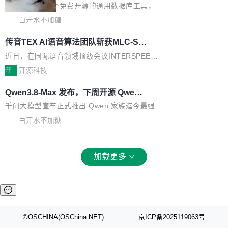
k：Compress images：添加将 GIF 图像转换为
流、布局系统、API 稳定性、性能、跨平台五个
DBeaver 是一个免费开源的通用数据库工具，适
JPEG/WebP 的选项 ToC Editor：添加一个按
维度逐一批判了 SwiftUI。最让人印象深刻的一
用于开发人员和数据库管理员。DBeaver 26.1.4
白开水不加糖
钮，用于对目录中的条目进...
个论据是：苹果官方的 SwiftUI 教程项目 Land
现已发布，具体更新内容包括： AI 助手： <ul st
marks，用最新 Xcode 在最新 macOS 上构建
传音TEX AI语音算法团队斩获MLC-SL
yle="margin-left:0; margin-right:0"> <li><span
M 2026国际挑战赛Task 1亚军
运行，出来的效果是坏的——侧边栏按钮大小不
style="color:#000000">现在可以通过键盘访问
近日，在国际语音领域顶级会议INTERSPEECH
一，界面错位。他说这个问题"两年前就发现了，
AI 聊天功能（添加了一些快捷键）</span></li>
2026卫星活动——第二届多语种对话语音语言模
开
开源科技
至今没变"。 数据流方面，Manshin 指出 SwiftU
<li><span style="color:#000000">新增了始终
型挑战赛 （Multilingual Conversational Speec
I 的属性包装器演进史...
在新 SQL 控制台中打开 AI 生成的脚本的功能</
Qwen3.8-Max 发布，下周开源 Qwen3.
h Language Model Challenge，MLC-SLM）T
8-27B
span></li> <li><span style="color:#000000...
ask 1赛道中，传音TEX AI中心语音算法团队以
千问大模型宣布正式推出 Qwen 家族迄今最强大
自主研发的说话人归属多语种自动语音识别系统
的模型 Qwen3.8-Max，也是其首个 Max 规模
白开水不加糖
取得tcpMER 15.41%的成绩，在全球110支参赛
的开源权重模型。Qwen3.8-Max 的模型权重预
队伍中位列第二。此次突破展现了传音在多语种
计将于开源，彼时也将同步开源 Qwen3.8-27B
语音识别、说话人日志、时间对齐与长音频工程
模型。 根据介绍，Qwen3.8-Max 基于 Qwen 3.
加载更多
化系统等关键方向的系统性技术实力。 本届赛事
5 的架构基础构建，参数规模扩展至 2.4 万亿，
聚焦多语言对话语音模型面临的关键技术挑战，
激活参数95B，支持100万上下文Tokens，在编
共吸引来自全球工业界与学术界的1...
程、办公、科研以及长周期任务等方面实现了全
面提升。它不仅能应对更具挑战性的问题，还能
更可靠地端到端完成复杂任务，输出值得信赖的
©OSCHINA(OSChina.NET)
京ICP备2025119063号