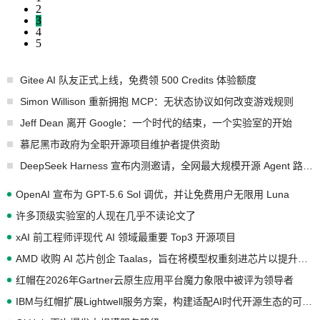
2
3
4
5
Gitee AI 队友正式上线，免费领 500 Credits 体验额度
Simon Willison 重新拥抱 MCP：无状态协议如何改变游戏规则
Jeff Dean 离开 Google：一个时代的结束，一个实验室的开始
慕尼黑市政府为全职开源项目维护者提供资助
DeepSeek Harness 宣布内测邀请，全网最大规模开源 Agent 路演现场诞生
OpenAI 宣布为 GPT-5.6 Sol 调优，并让免费用户无限用 Luna
许多顶级实验室的人现在几乎不读论文了
xAI 前工程师评现代 AI 领域最重要 Top3 开源项目
AMD 收购 AI 芯片创企 Taalas，旨在将模型权重刻进芯片以提升推理性能
红帽在2026年Gartner云原生应用平台魔力象限中被评为领导者
IBM与红帽扩展Lightwell服务方案，构建适配AI时代开源生态的可信基础设施