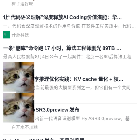
下、更安全！ 一、从现在开始，Token使用一目...
wat（Google 员工编号 23，Jeff Dean 二十多
语、记得住」三件事一次补齐。 SolonCode 是什么 SolonCode 是
梅子酒好吃
年的编程搭档，MapReduce 和 Bigtable 的共同
杭州无耳科技研发的企业级终端编码智能体——一位全中文驱动的
作者）、Quoc Le（Google 大脑核心成员，Se
让“代码语义理解”深度释放AI Coding价值潜能：华为
数字员工，自主理解需求、规划步骤、编写代码。不挑模型、不挑
云码道（CodeArts）代码仓技术解析
q2Seq 和 DocAI 的共同发明人）以及 Oriol Vin
平台，curl 一行装完即用。 开源地址：Gitee · GitCode · GitHub
一、代码仓深度理解技术的作用与价值 在软件工程实践中，代码仓
yals（Gemini 联合负责人，AlphaSta...
安装 支持 Java 8+（8~26）、macOS / Linux / Windows / Harm
是企业核心知识资产的主要载体。企业级代码仓库通常包含数十万
开
开源科技
ony PC。 # macOS / Linux / Harmony PC curl -fsSL https://solo
乃至数百万个文件，其规模远超单次模型调用可承载的上下文窗
n.noear.org/solon...
一条“删库”命令跑 17 小时，算法工程师删光 89TB 数
口。随着项目规模的持续扩张与代码历史的不断累积，代码仓中的
据只为干私活
模块关系、接口契约、业务逻辑等关键信息往往分散于数十乃至数
最高人民检察院8月4日公布了一起案件：北京一名90后算法工程师
百个文件之中，形成高度复杂的知识关联网络。传统的代码检索手
王某，为了给自己接的私活腾服务器空间，删光了公司AI游戏部门
局
段（如关键词匹配、目录遍历）仅能在语法层面完成文本定位，难
的全部核心数据。 王某2024年1月入职东城区某科技公司AI短剧部
以触及代码的语义内涵与结构关联，导致开发者使用代码智能体在
Cloudflare 分享推理优化实践：KV cache 量化 + 权重
门，有互联网大厂背景。在公司内部架构调整期间，部门三次通知
压缩，吞吐量提升 41%，成本降 30%
理解大规模代码仓时面临显著"代码仓理解"瓶颈。 代码仓深度理解
全员将数据从A集群迁移到B集群，王某都回复了"收到"。 他没有迁
Kimi 和 GLM 是当前最强的大模型系列之一，但它们有一个共同的
服务（以下简称" CodeBase深度理解服务"）是华为云码道（Code
移数据。2024年9月3日下午4点，他使用此前登录的账号密码进入
问题：太吃显存了。月之暗面的 Kimi K 系列和智谱的 GLM 都是长
局
A...
A集群，输入了一条被程序员圈称为"删库跑路"的命令——最高管理
上下文、MoE 架构的大模型，好用到让人上瘾，但 GPU 显存永远
员权限、无需确认、强制递归删除。17个小时后，运维人员发现异
腾讯混元 Hy ASR3.0preview 发布
不够用。 Cloudflare 的 Workers AI 团队一直在跑这些模型的推
常并中止进程时，89TB数据已经没了。 删掉的是AI游戏部门的全
理。他们在官方博客上发了一篇技术文章，详细拆解了三种让大模
腾讯混元正式推出新一代语音识别模型 Hy ASR3.0preview。基于
部开发文件，包括公司自研的多个文生3D和...
型在 GPU 上跑得更省、更快的技术手段——KV cache 量化、模型
最新一代大语言模型 Hy3 的语言理解能力，以及融合了高精度语音
白开水不加糖
权重压缩、以及共享 KV cache 的完整性保护。效果是：吞吐量提
识别与深度语义理解能力，实现了语音识别能力的全面升级。 根据