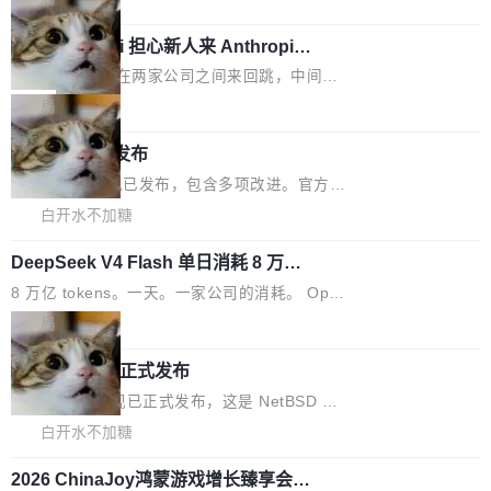
具、读写文件、管理上下文、处理错误、完成闭
量大小，将能力推进到4K、更精细的真实质感、
硬件认证状态的命令行工具。 Canonical 工程师
环。崔添翼招人的标...
更复杂的视觉控制和可持续迭代编辑。 相比 U
Dario Amodei 担心新人来 Anthropic
Alan Griffiths 在邮件列表中说得很直白：「hwc
只为金钱，不为使命
1，U1.5-Lite-Preview 在以下方向上带来了显著
tl 是一个 Ubuntu 专有的包，它和它的依赖项都
顶级 AI 研究员在两家公司之间来回跳，中间只
提升： 原生支持4K图像生成； 更精细的局部纹
是 Ubuntu 专有的，不会用在其他发行版上。」
隔了几天。 Lilian Weng 上周刚宣布因健康原因
局
理、细节与真实世界质感； 更准确的中英文文字
所以 deb 版本的受众实际上为零。既然只有 Ub
离开 Thinking Machines Lab，说自己作为联合
生成与复杂版式组织； 更稳定的图...
untu 用户在用，那用 snap 打包就没什么可纠结
FFmpeg 9.0 发布
创始人的角色「太累了」。几天后，The Inform
的。 从 deb 到 snap 的迁移路径 hwctl 是 rust-
ation 就曝出她将重回 OpenAI，负责递归自我
FFmpeg 9.0 现已发布，包含多项改进。官方更
hwlib 硬件 API 库的一部分，命令行工具负责查
改进方向的研究。她是 Thinking Machines 过
新日志列出的 9.0 版本主要更新内容如下： 扩
白开水不加糖
询 Ubuntu 的硬件认证数据库。...
去一年内第四个离开的联合创始人。 这家由前
展 AMF 色彩转换器 (vf_vpp_amf) 的 HDR 功能
OpenAI CTO Mira Murati 创立的公司，连创始
DeepSeek V4 Flash 单日消耗 8 万亿 t
MP4 muxer 中支持 LCEVC 音轨复用 Playdate
okens 登顶热搜
团队都留不住。 但 Thinking Machines 不是唯
视频编码器和多路复用器 添加 v360_vulkan filt
8 万亿 tokens。一天。一家公司的消耗。 Open
一在人才争夺战中失血的公司。六月，Google
er HE-AAC 960 解码 (DAB+) transpose_cuda
Code 在 X 上发帖：「DeepSeek Flash did 8T
局
连失两员大将：Noam Shazeer 去了 Op...
filter 添加 AMF Frame Rate Converter (vf_frc
tokens on August 1st. 5T of free usage + 3T
_amf) filter SMPTE 2094-50 元数据支持和直
NetBSD 11.0 正式发布
on OpenCode Go.」79.8 万次浏览，连带着 #
通 ProRes RAW VideoToolbox 硬件加速器 AP
DeepSeek一天消耗了8万亿# 上了微博热搜——
NetBSD 11.0 现已正式发布，这是 NetBSD 操
V ...
注意这是 OpenCode 一家的消耗。 OpenCode
作系统的第十八个主要版本。 自 NetBSD 10.1
白开水不加糖
是 Anomaly 出品的 AI 编程工具，套餐 10 美元/
以来的变化 更新亮点： 新增对 RISC-V 处理器
月。用户交了 10 美元，就能用 DeepSeek Flas
2026 ChinaJoy鸿蒙游戏增长臻享会举
架构的支持。NetBSD 11.0 是首个支持 64 位 R