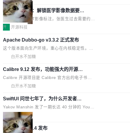
支持 --security superflag（token=...;whitelist
系着涂了松香的线。甩起来，竹膜震动，发出“哇
=...），与 Alpha 版本的格式一致，并据此对其
30倍效率升级：解锁医学影像数据要素
——哇”的蝉鸣声。实物越来越难找了，有开发者
价值化的真实路径
管理 HTTP 端点进行授权。 <blockquote> <p>
把它做成了 Web 玩具，放在 zhuzhiliao.imsai.c
完成一例腹部CT影像标注，张医生过去需要约1
<span><strong>警告：</strong>&nbsp;Zero
c 上，并在 GitHub 开源。 玩法很简单：按住屏
20个小时。他必须在数百张连续影像上，一笔一
开
开源科技
的 admin ...
幕画圈，或者直接甩手机。页面会实时显示转速
笔勾画边界，一层一层识别肌肉组织。如今，使
（圈/秒），声音来自真实竹知了录音的 1.72 秒
Apache Dubbo-go v3.3.2 正式发布
用东软飞标医学影像标注平台，同样的工作缩短
采样，无缝循环。音频解码失败时，还有一套合
至4小时，效率提升30倍。 这组数字背后，改变
这个版本面向生产环境，重心在内核稳定性。我
成兜底——锯齿波振荡器模拟脉冲，并联带通共
的不只是速度，而是把医学影像转化为AI能力的
们彻底收敛了旧配置体系，扩展了 Triple 协议与
白开水不加糖
振峰模拟竹膜和筒腔共鸣。 技术细节上，物理引
路径真正打通了。 大型医院积累的影像数据规模
泛化调用能力，加强了应用级元数据和服务治
擎是绳系质点模型：重力、弹性绳（只拉不
庞大，但不能直接用于训练模型。器官、病灶和
Calibre 9.12 发布，功能强大的开源电
理，同时集中修了并发安全、资源泄漏和热路径
推）、空气阻力，1/240 秒定步长积...
子书工具
组织边界，必须由专业医生逐层识别、标记和校
性能问题。
Calibre 开源项目是 Calibre 官方出的电子书管
正，才能成为机器能理解的高质量数据。医学影
理工具。它可以查看，转换，编辑和分类所有主
白开水不加糖
像AI落地最昂贵的环节，不是算法，是专业医生
流格式的电子书。Calibre 是个跨平台软件，可
的时间。 张医生是某三甲医院放射科副主任医
SwiftUI 问世七年了，为什么开发者还
以在 Linux、Windows 和 macOS 上运行。 Cal
师，牵头一项腹部肌肉影像课题。他需要在数百
在骂它？
ibre 9.12 现已正式发布，此次更新内容如下：
Yakov Manshin 发了一期长达 40 分钟的 YouT
张CT影像上完成像素级精细分割，让系统"...
新功能 macOS：在 Connect/Share 按钮中添加
ube 视频，标题是"SwiftUI 七年后：一个平庸的
局
通过 AirDop 共享书籍的功能 Content server：
故事"。视频核心观点很简单：SwiftUI 发布七年
支持可向服务器后端添加新端点的插件 Edit boo
DBeaver 26.1.4 发布
了，仍然像一个永久公测版。 Manshin 从数据