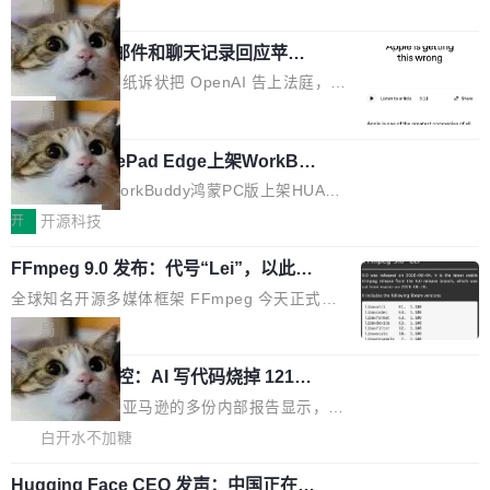
的 npm 包。项目的核心论点是：容器不适合 Ag
局
施软件，很可能都在用它。而过去十年，维护它
i> <li>现在，助手可以直接使用 Exa 的网络搜索
ent 计算。真正适合的，是 Isolate。 Cloudflare
的人一直在用业余...
结果回答问题，而无需将问题转交给搜索引擎。
OpenAI 公开邮件和聊天记录回应苹果
工程师在这件事上没什么可谦虚的——他们用 W
诉讼，称“Apple is getting this wron
（<a href="https://bugzilla.mozilla.org/show_
orkers 跑了十年 Isolate。用 CEO Matthew Pri
上个月，苹果一纸诉状把 OpenAI 告上法庭，指
g”
bug.cgi?id=204...
nce 的话说：「我们一生都在用 Isolate 运行代
控其挖角苹果前员工并窃取商业秘密。苹果的诉
局
码，而 AI Agent 不需要容器，它们需要的是 Iso
状把 OpenAI 描述成一个系统性地从前东家挖
late。」 容器为什么不合适 容器的问题在于启动
HUAWEI MatePad Edge上架WorkBu
人、套取机密信息的对手。 OpenAI 没发律师
ddy鸿蒙PC版，说话就能干活的AI办公
和销毁都太重了。一个 Agent 要执行的任务可能
函，也没选择庭外沉默。它在官网贴了一篇博
全能AI工作台WorkBuddy鸿蒙PC版上架HUAWE
搭子
只需要几毫秒的 CPU 时间，但容器从冷启动到
文，标题只有六个字：Apple is getting this wro
I MatePad Edge应用市场，直接下载即可使
开
开源科技
就绪要花数秒。如果未来有十...
ng。 然后，它把邮件往来和 iMessage 聊天记
用，与鸿蒙电脑上的体验一致。值得一提的是，
录全贴了出来。 他发错人了 苹果外部律师 Gabr
FFmpeg 9.0 发布：代号“Lei”，以此纪
这是目前市面上唯一支持平板接入WorkBuddy P
念中国开发者雷霄骅
iel Gross 来自 Weil 律所，2 月 23 日下午 5:53
C版的产品，搭载“人机双写”重磅功能——你写
全球知名开源多媒体框架 FFmpeg 今天正式发
给 OpenAI 总法律顾问 Che Chang 发了封邮
你的，AI写AI的，同屏协作互不干扰。一句话让
布了 9.0 版本。这个版本除了带来新一代音视频
局
件，附了一封长信，要求 OpenAI 配合调查前苹
AI帮你干活，现在开启全新体验！ 温馨提示：
处理能力和硬件加速支持之外，还有一个特殊之
果员工带走机密信...
体验WorkBuddy鸿蒙PC版前，请将 HUAWEI M
亚马逊成本失控：AI 写代码烧掉 1215
处：FFmpeg 9.0 的代号是“Lei”。 这个名字，
万元，超预算 860%
atePad Edge 升级至 HarmonyOS 6.1.0.135S
来自中国开发者雷霄骅（Lei Xiaohua）。 对于
外媒近日曝光了亚马逊的多份内部报告显示，AI
P9 patch03及以上版本。 *升级路径：设置 > 搜
很多中国音视频开发者而言，这个名字并不陌
导致公司在多个项目上超支。《金融时报》报道
白开水不加糖
索“软件更新” > 检查更新，即可搜索新版本，下
生。十年前，他通过大量中文技术文章、源码分
称，仅一个项目的成本超支就高达 180 万美元
载安装完成升级即可。 没有...
析和开源示例，让一代开发者第一次真正理解 F
Hugging Face CEO 发声：中国正在开
（约合人民币 1215 万元）。 具体来说，一名工