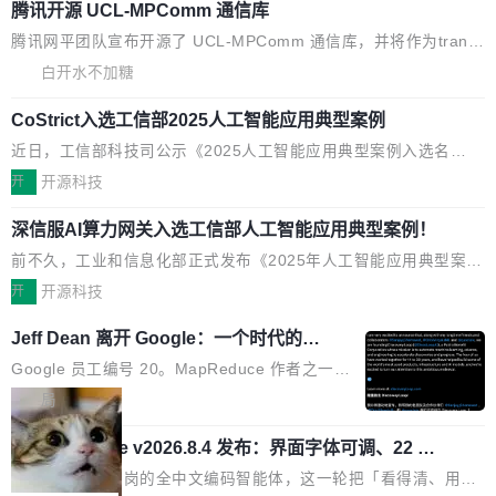
agent。这些后台 agent...
腾讯开源 UCL-MPComm 通信库
腾讯网平团队宣布开源了 UCL-MPComm 通信库，并将作为trans
port接入Mooncake TENT。该通信库针对AI Memory池化场景的
白开水不加糖
数据传输需求进行了深度优化，能够实现数据中心内大规模计算节
CoStrict入选工信部2025人工智能应用典型案例
点间多种内存类型的高性能通信。 UCL-MPComm将作为一种传输
引擎接入Mooncake TENT，实现零拷贝传输性能提升30%、非零
近日，工信部科技司公示《2025人工智能应用典型案例入选名
拷贝传输性能最高提升5倍。UCL-MPComm底层基于自研UCL-En
单》，深信服“面向企业研发场景的开源 AI 编程平台 CoStrict 应
开
开源科技
gine通信引擎，后续腾讯网平将持续开源更多基于UCL-Engine的
用”凭借卓越的技术创新与落地成效成功入选。 全链路私有化部
高性能通信组件。 腾讯网平团队在UCL-MPComm中实现了一个独
深信服AI算力网关入选工信部人工智能应用典型案例！
署，助力企业AI研发安全落地 当前，越来越多企业已经开始引入 AI
立于业务线程的全局通信引擎（Engine），并实...
Coding 工具，通过调用公有云模型或企业内部部署模型提升研发
前不久，工业和信息化部正式发布《2025年人工智能应用典型案例
效率。但随着 AI Coding 从个人辅助工具逐步走向团队级、组织级
名单》，集中展示人工智能在各领域的应用成果，覆盖技术底座、
开
开源科技
应用，企业在规模化落地过程中，对安全性、可控性和代码质量提
行业赋能、产品应用、支撑保障、专题等五大方向。深信服AI算力
Jeff Dean 离开 Google：一个时代的结
出了更高要求。 首先是数据安全与合规要求。对于大多数普通研发
网关（AI创新平台）成功入选！ 随着各行各业的Agent走向规模化
束，一个实验室的开始
场景，公有云模型能够满足快速试用和效率提升的需求。但对于金
建设，算力构成形态逐渐丰富，用户关注的重点也在发生变化：不
Google 员工编号 20。MapReduce 作者之一。
融、能源、医疗等对数据安全要求较...
只是让AI用起来，还要进一步看清混合算力时代下，Token花在哪
Bigtable 作者之一。TensorFlow 的作者之一。
局
里、算力是否被充分利用，以及持续增长的AI成本该如何优化。 深
Gemini 的架构师。Google 首席科学家。 Jeff D
🔥 SolonCode v2026.8.4 发布：界面字体可调、22 种
信服AI算力网关正是围绕这些实际问题，从Token治理和成本治理
ean 在 Google 工作了 27 年后，宣布离职。 他
语言、记忆搜索增强
两个方面，让用户的每一份算力都看得清、管得住、用得稳、省得
不是一个人走。一同离开的还有 Sanjay Ghema
打开终端就能上岗的全中文编码智能体，这一轮把「看得清、用母