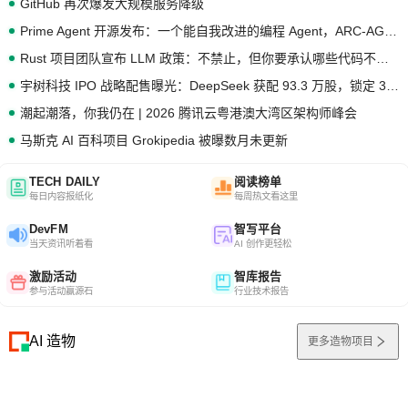
GitHub 再次爆发大规模服务降级
Prime Agent 开源发布：一个能自我改进的编程 Agent，ARC-AGI 3 超越人类专家基线
Rust 项目团队宣布 LLM 政策：不禁止，但你要承认哪些代码不是你写的
宇树科技 IPO 战略配售曝光：DeepSeek 获配 93.3 万股，锁定 36 个月
潮起潮落，你我仍在 | 2026 腾讯云粤港澳大湾区架构师峰会
马斯克 AI 百科项目 Grokipedia 被曝数月未更新
TECH DAILY
阅读榜单
每日内容报纸化
每周热文看这里
DevFM
智写平台
当天资讯听着看
AI 创作更轻松
激励活动
智库报告
参与活动赢源石
行业技术报告
AI 造物
更多造物项目