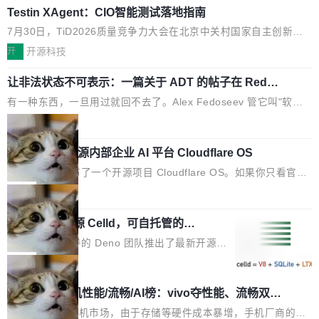
es ...
Testin XAgent：CIO智能测试落地指南
_data_files、expire_snapshots 等日常维护操作，并完整支持 Ice
berg V3 格式。
7月30日，TiD2026质量竞争力大会在北京中关村国家自主创新示
范区会议中心开幕。本届大会由中关村智联软件服务业质量创新联
开
开源科技
盟主办，以“智构可信·质创未来——AI原生时代的质量新范式”为主
让非法状态不可表示：一篇关于 ADT 的帖子在 Reddit
题，直面AI从实验室走向规模化产业落地的核心质量命题。会上，
火了
《2026智能研发生产力工具选型手册》发布，Testin云测的Testin
有一种东西，一旦用过就回不去了。Alex Fedoseev 管它叫"软件
XAgent智能测试系统入选AI测试领域代表产品。对CIO而言，这提
设计的基石"。 他说的东西不新鲜——代数数据类型（ADT），尤
局
示了一个转变：AI测试正在从效率工具升级为企业的质量基础设
其是和类型（sum type）。但他说清楚了一件事：这不是类型系统
施。 CIO面对的新现实 过去两年，CIO们的焦虑清单上多了两项：
Cloudflare 开源内部企业 AI 平台 Cloudflare OS
的学术体操，是日常编码的思维方式。 文章从一个简单的例子切
一是如何让大模型和智能体应用安全地从PoC走向生产，二是如何
入。一个网站的深色主题设置，如果用布尔值 + 可空字段来表示
Cloudflare 发布了一个开源项目 Cloudflare OS。如果你只看官方
让测试团队跟得上AI应用...
——boolean 表示是否可切换，nullable 的默认模式、浅色方案、
博客，你会觉得这是又一个"AI 知识库 + 聊天机器人"——每个大厂
局
深色方案——会产生大量无意义的组合。方案缺了、配置冲突了、
都在做，没什么新鲜的。 但 Kenton Varda 在 Twitter 上把事情说
全 null 了。要知道哪些组合有效，作者说，你得靠"文档、校验、
Deno 团队开源 Celld，可自托管的分
清楚了： 今天我们发布了 Cloudflare OS，一个带连接器的聊天机
布式 Durable Objects
或者部落知识"。 换个写法。Rust 的 enum，两个变体：Switchabl
器人，跟其他所有科技公司做的一样。只不过，实际上它不一样。
Ryan Dahl 领导的 Deno 团队推出了最新开源项
e...
这是 Sandstorm.io 的重制版，我十年前的那个创业公司。不同的
目 Celld，一个能在自己机器上运行 Cloudflare
局
是，这次它构建在 Cloudflare Workers 上——我花了九年时间搭
Workers 和 Durable Objects 的守护进程。 设
鲁大师7月新机性能/流畅/AI榜：vivo夺性能、流畅双第
建的平台——并且深度集成了 AI。这基本上是我十年秘密计划的顶
计思路很直接：每个对象是一个独立的 SQLite
一，三星Galaxy Z系列新折叠缺席
峰。 十年前，Ken...
数据库，按名称寻址，复制到你自己的 S3 兼容
2026年7月的手机市场，由于存储等硬件成本暴增，手机厂商的日