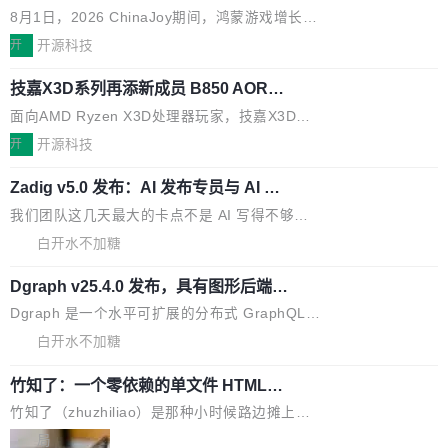
办，鲸鸿动能系统呈现游戏行业解决方
h 随便写代码，按网友说法：「怎么使劲用也用
ISC-V 平台的稳定版本，涵盖一系列基于 StarFi
8月1日，2026 ChinaJoy期间，鸿蒙游戏增长臻
案
不完。」5T 来自免费额度，3T 来自 Go...
ve JH71XX 的设备，例如 VisionFive 2、PINE
享会在上海举办。鸿蒙生态的全场景智慧营销平
开
开源科技
64 STAR64，以及 QEMU。 增强了对 POSIX.1
台鲸鸿动能协同华为游戏中心，面向游戏行业开
-2024 和 C23 编程接口标准的兼容性。 compat
技嘉X3D系列再添新成员 B850 AORU
发者及生态伙伴，系统呈现了平台在游戏领域的
S ELITE X3D主板强化性能体验
_linux(8) 增强了对 Linux 系统调用的支持，包
完整能力版图——从IAP高价值用户的全周期经
面向AMD Ryzen X3D处理器玩家，技嘉X3D系
括 epoll（围绕 kqueue 实现）、POSIX 消息队
营、到IAA游戏的“买变一体”正循环、再到联运与
列主板阵容迎来新成员——B850 AORUS ELITE
开
开源科技
列、...
广告协同的全链路经营闭环，以及面向全球市场
X3D。作为面向主流高性能平台打造的全新主板
的出海增长布局。 华为终端云业务商业化销售负
Zadig v5.0 发布：AI 发布专员与 AI 审
产品，B850 AORUS ELITE X3D延续技嘉在X3
查专员上线
责人在开场致辞中表示，游戏开发者的核心诉求
D平台优化上的技术积累，旨在为游戏玩家带来
我们团队这几天最大的卡点不是 AI 写得不够
已不再是“多一个投放渠道”，而是一套能够持续
更稳定、更高效的装机选择。 B850 AORUS ELI
好，是 AI 写得太好了。 好到审查排期从两天的
白开水不加糖
驱动增长的体系。截至目前，搭载HarmonyOS
TE X3D基于AMD AM5平台打造，支持AMD Ry
活儿拖成了五天。PR 一堆起来没人敢合，发布
6的终端设备已突破7000万台，注册开发者数量
zen 9000/8000/7000系列处理器，并针对X3D
Dgraph v25.4.0 发布，具有图形后端的
窗口推了又推。好到合进 main 分支的代码，我
已突破 1100 万。随着鸿蒙生态汇聚越来越多的
原生 GraphQL 数据库
处理器特性进行平台级优化。其搭载X3D鸡血模
们自己都没看完。 这事不是个例。GitLab 调研
Dgraph 是一个水平可扩展的分布式 GraphQL
高质量游戏...
式2.0，可根据不同使用场景释放处理器潜力，
过 1528 名开发者，85% 说 AI 把瓶颈从写代码
数据库，有一个图形后端。作为一个原生的 Gra
白开水不加糖
帮助玩家在游戏与高负载应用中获得更充分的性
转移到了审代码。 写代码有人替你干了。但审代
phQL 数据库，它严格控制数据在磁盘上的排列
能表现。 在核心规格方面，B850 AO...
码、把关发版这两道关，还得靠人肉扛。 V5.0
竹知了：一个零依赖的单文件 HTML，
方式，以优化查询性能和吞吐量，减少集群中的
把儿时竹蝉玩具搬进浏览器
想让 AI 一起盯。
磁盘寻道和网络调用。 Dgraph v25.4.0 现已发
竹知了（zhuzhiliao）是那种小时候路边摊上几
布，具体更新内容包括： feat(zero)：Zero 现
块钱的玩意儿——一根小竹签，一个竹筒，一头
局