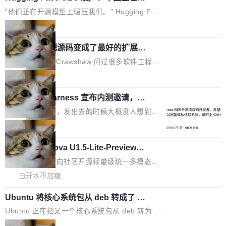
源模型上碾压我们
Fmpeg，也成为很多人进入音视频开发领域的
程师借助 Anthropic 旗下 Claude Sonnet 模型
"他们正在开源模型上碾压我们。" Hugging Fac
“启蒙老师”。 而今年，恰好是雷霄骅离世十周
编写程序，目标是完成电商平台作者信息与商品
e CEO Clément Delangue 在 CNBC 的采访里
局
年。FFmpeg 社区最终选择用一个大版本的名
列表的数据匹配 —— 一项常规的数据处理任
没有拐弯抹角。他说中国正在赢得 AI 竞赛，而
字，留下了这份纪念。 雷霄骅曾是中国传媒大学
务，最终却产生了 180 万美元的账单，实际支出
当 AI agent 把源码变成了最好的扩展系
且按目前的速度，中国 AI 工具预计在今年底或
数字电视技术方向的博士生，长期从事视频、音
统，开发者工具必须开源
超出原定预算 860%。 更令人意外的是，该项目
2027 年就能追上美国前沿实验室的水平。 Dela
五年前，David Crawshaw 问过很多软件工程师
频技...
最终并未成功落地，而高额算力消耗持续运行长
ngue 把原因归结为一件事：开放协作。中国的
一个问题：你写过什么给自己用的程序？答案几
局
达 5 个月，公司直到财务对账时才察觉异常。这
AI 开发者在一个共享和协作的生态里加速迭代，
乎都是没有。工程师们整天用别人写的程序写程
意味着一个无人看管的 AI 程序，在近半年时间
而美国模型厂商在"闭门造车"。他的原话是 "buil
DeepSeek Harness 宣布内测邀请，全
序给别人用。偶尔有人自己写个博客系统、智能
里日夜不停地"烧钱"。 复盘显示，...
网最大规模开源 Agent 路演现场诞生
ding in silos"——各自为战，互不通气。 这个判
家居控制、家庭实验室，都算稀奇事。 Crawsh
一条内测招募帖，发出去的时候大概没人想到它
断从他嘴里说出来分量不同。Hugging Face 是
aw 是 Shelley 的作者，一个开源 AI coding age
会变成一场开源 Agent 生态的路演。 8月1日，
局
全球最大的开源 AI 平台，上面跑着上百万个模
nt。他最近在博客上写了一篇文章，核心论点很
DeepSeek Harness 团队负责人崔添翼（tiany
型。谁在开源赛道上领先，...
简单：开发者工具必须开源。 理由不是传统的自
商汤 SenseNova U1.5-Lite-Preview
i）在 X 上发帖： 「如果你是 Agent Harness 相
开源
由软件情怀，而是一个跟 AI agent 直接相关的
关开源项目的开发者，希望参加 DeepSeek Har
商汤科技宣布面向社区开源轻量级统一多模态模
技术判断。 两行 prompt 就能个性化任何软件 C
ness 的内测，可以回复或私信联系我。请附上
型的预览版本 SenseNova U1.5-Lite-Preview。
白开水不加糖
rawshaw 给出了两个 prompt。 第一个： "下载
GitHub id 以及开源代表作。」 DeepSeek 曾在
公告称，SenseNova U1.5-Lite-Preview并非简
某个软件的源码，在本地构建。修改 agent ...
官方招聘信息中写过一条简洁有力的公式：Mod
Ubuntu 将核心系统包从 deb 转成了 s
单的模型规模升级，而是基于 SenseNova U1
nap
el + Harness = Agent。模型负责理解和推理，
的一次系统性迭代，不仅在同一架构中贯通视觉
Ubuntu 正在把又一个核心系统包从 deb 转为 s
Harness 负责把能力落到真实环境中——调用工
理解、推理、生成与编辑，还仅以 8B-MoT 的轻
nap。这次是 hwctl——一个用来检查 Ubuntu
局