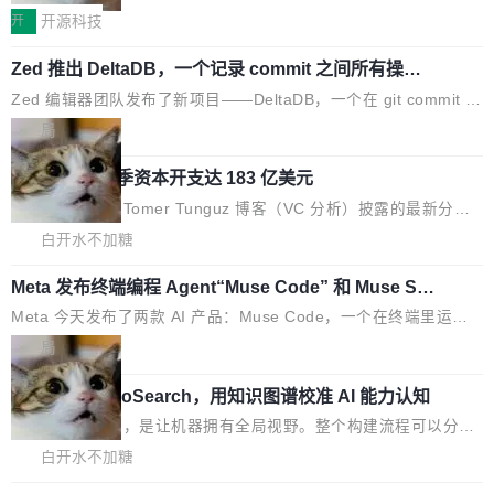
存储库里。节点之间只通过这个存储库协调——
子也不好过啊，新机速度明显放缓，因此硝烟味淡了许多。新机参
开
开源科技
没有控制平面，没有共识协议。每个对象自带一
数规格除开高价的三星折叠（三星Galaxy Z Fold8 Ultra / Z Fold8
Zed 推出 DeltaDB，一个记录 commit 之间所有操作
个小型数据库，应用天然按分片构建，单个数据
/ Z Flip8）外，其余要么是中低端机器，例如iQOO Z11i、REDMI
的版本控制系统
库的竞争和爆炸半径问题在设计层面就被消除
Note 17、REDMI Note 17 Pro、OPPO K15，要么是vivo X300 E
Zed 编辑器团队发布了新项目——DeltaDB，一个在 git commit 之
了。 闲置的 cell 会休眠到几乎不占资源。当 cel
这样的次旗舰。 Galaxy Z Fold8 Ultra / Z Fold8 / Z Flip8三款折
间记录每一次编辑操作的版本控制系统。目前处于 Early Access
局
l 迁移或唤醒时，新宿主从 S3 恢复 SQLite 数据
叠屏新机均在7月22日发布，且全部搭载骁龙8 Elite Gen5 for Gal
阶段。 DeltaDB 的核心思路直接写在 landing page 最显眼的位
库继续执行。存储库是持久化的唯一真相...
axy，它们本该是7月性...
SpaceXAI 单季资本开支达 183 亿美元
置：「Software is made between commits」——软件是在 com
mit 之间写出来的。git 只记录了你提交的最终状态，但真正的工作
根据风险投资人Tomer Tunguz 博客（VC 分析）披露的最新分析
过程——打字、删改、试错、agent 对话——都在 commit 之间的
与第二季度业绩报告，SpaceXAI在上个季度的总资本支出飙升至1
白开水不加糖
空隙里丢失了。 DeltaDB 要做的就是把这段空隙补上。 回退到任
83.7亿美元。其中，绝大部分资金被直接用于 AI 领域，金额高达1
何一次编辑：DeltaDB 捕获 commit 之间的每一次操作，...
Meta 发布终端编程 Agent“Muse Code” 和 Muse Sp
58.3亿美元，这一单项投入已经逼近微软同期总资本开支的四成。
ark 1.2 模型
与亚马逊、Alphabet、微软以及 Meta 等传统科技巨头相比，Spac
Meta 今天发布了两款 AI 产品：Muse Code，一个在终端里运行的
eXAI的资金消耗速度尤为引人瞩目。然而，支撑庞大支出的资金来
编程 agent；Muse Spark 1.2，驱动这个 agent 的新模型。一句
局
源却呈现出截然不同的面貌。数据显示，微软和 Meta 主要依托充
话概括：你可以用 curl -fsSL https://dev.meta.ai/install.sh | bash
沛的经营现金流来覆盖资本开支，其资本支出覆盖率分别达到15
美团开源 LoHoSearch，用知识图谱校准 AI 能力认知
安装一个能在大项目里自动规划、写代码、验证结果的 AI 终端工
5% 和106%;而SpaceXAI的经营现金流仅能覆盖资本开支的12...
具。 据介绍，Muse Code 是 Meta 的编程 agent 产品。它和市场
机器出题的前提，是让机器拥有全局视野。整个构建流程可以分为
上已有的终端编程 agent 在设计理念上有几个明显的差异点。 异
四个环节：建图 → 控制难度 → 质量把关 → 数据概览。
白开水不加糖
步后台 agent：Muse Code 有一个主 agent 循环，外加一组后台