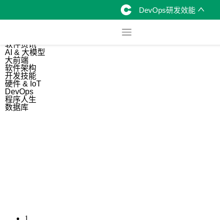
DevOps研发效能
综合
开源资讯
软件资讯
AI & 大模型
大前端
软件架构
开发技能
硬件 & IoT
DevOps
程序人生
数据库
1