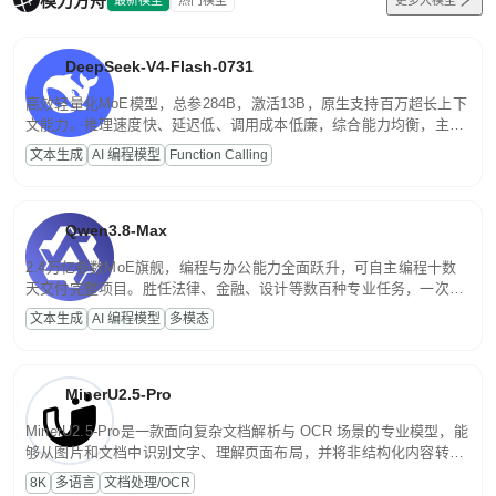
模力方舟
DeepSeek-V4-Flash-0731
高效轻量化MoE模型，总参284B，激活13B，原生支持百万超长上下
文能力。推理速度快、延迟低、调用成本低廉，综合能力均衡，主打
高并发、轻量化任务，适合日常对话、内容创作、基础 RAG、批量
文本生成
AI 编程模型
Function Calling
文案处理等普惠刚需场景。
Qwen3.8-Max
2.4万亿参数MoE旗舰，编程与办公能力全面跃升，可自主编程十数
天交付完整项目。胜任法律、金融、设计等数百种专业任务，一次对
话端到端交付生产级成果。原生视觉理解贯穿规划、执行与验证全流
文本生成
AI 编程模型
多模态
程，支持超长文档与长视频的深度语义解析。长程任务中自主规划与
闭环迭代，持续进化。
MinerU2.5-Pro
MinerU2.5-Pro是一款面向复杂文档解析与 OCR 场景的专业模型，能
够从图片和文档中识别文字、理解页面布局，并将非结构化内容转换
为便于存储、检索和二次处理的结构化结果。
8K
多语言
文档处理/OCR