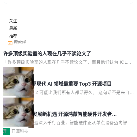
关注
最新
推荐
阅读榜单
许多顶级实验室的人现在几乎不读论文了
「许多顶级实验室的人现在几乎不读论文了，而且他们认为 ICLR/I
CML/NeurIPS 充斥着大量过度宣传和欺诈。」 OpenAI 研究员 Ke
局
ller Jordan 这条推文引发了广泛讨论。他不是在说风凉话，他是说
xAI 前工程师评现代 AI 领域最重要 Top3 开源项目
出了一个圈内人尽皆知但很少公开捅破的事实。 Jordan 随后补充
了一句软化声明：「我不认为这些会议上大部分论文都在过度宣传
Flash Attention 2 可能比我们所有人都活得久。 这句话不是来自某
或造假。问题是，作为读者，如果你筛选出那些看起来最令人兴奋
个技术博客，而是出自 Hieu Pham 的一条推文。Hieu Pham 是
局
的论文，那它们大部分都是过度宣传的。」 这才是真正的痛点。不
谁？他是 xAI 的早期工程师之一，在 Grok 训练基础设施团队工作
是所有论文都有问题，是最吸引眼球的那批论文最有问题。 他引用
共商智能硬件发展新机遇 开源鸿蒙智能硬件开发者日
过。近日他在 X 上发了一条帖子，列出了他认为现代 AI 领域最重
杭州站即将举行
的帖子来自 Mathew Shen，一位 ICLR 2026 的读者：「看了篇
要的三个开源项目。 第一个名字毫无悬念：Flash Attention 2。 Hi
随着万物智联加速深入千行百业，智能硬件正从单点设备迈向智能
...
eu 的理由很具体。FA 系列不需要解释，但 FA2 是他认为最重要的
化、网联化、协同化发展。作为面向全场景、跨终端的分布式操作
开
开源科技
一个——复杂度恰到好处，刚好能驱动你去学 CuTe，但还没被那