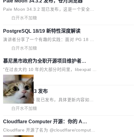
升 41%，每 token 成本降低 30%，精度不变。 FP8 省的不仅是显
Pale Moon 34.3.2 发布，苍月浏览器
介绍，Hy ASR3.0preview 目标在于：让语音识别不再只是听清，
存 KV cache 是推理时最吃显...
而是真正听懂。通过先理解你的语境和意图，再把准确的文字直接
Pale Moon 34.3.2 现已发布，这是一个安全更
给到你。从“逐字转写、单点优化”演进为“理解语境、兼容场景、一
新和少量网页兼容性修复版本。 Changes/fixe
白开水不加糖
键直出”。 Hy ASR 3.0 preview 不要求标准普通话，方言识别覆盖
s： 实现了URL.Parse()便捷功能 对浏览器内部
粤语、吴语等 10 大方言片区和 20 余个二级小片区。在开源评测
PostgreSQL 18/19 新特性深度解读
函数添加了多项边界检查，以避免潜在的越界访
集中，Hy ASR 3.0 preview 在多语种的WER（...
问、下溢和溢出。（DiD） 修复了加载和解析内
演讲者分享了一个有趣的实践：面对 PG 18 已
容提供的字体时出现的几个问题 为避免音频加
发布的 Release Notes，他利用 AI 工具（如 Co
白开水不加糖
载、处理和播放过程中可能出现的一系列错误，
pilot）对数千条 commit 日志进行自动分析，先
慕尼黑市政府为全职开源项目维护者提
对音频采样频率设定了下限 采样率低于 8kHz
让模型总结出三十余条潜在特性，再逐条要求生
供资助
（通常被认为是 "telephone"/"walkie-talkie" 音
成详细解释和代码校验，最终筛选出对用户体感
"在过去大约 10 年的大部分时间里，libexpat 的
质的最低采样率）的音频格式将被拒绝 修复了 C
最强的若干项。对于尚未正式发版的 PG 19，则
维护工作一直与我的日常工作、家务、社交生活
局
SS 圆角虚线样式中可能存在的问题 如果表单中
通过拉取过去一年内（从 PG 18 Beta1 时间点
和休闲娱乐竞争时间。" 这是 libexpat 维护者 S
的图像元素不在同一个子树中，则它们将不再关
Firefox 153.0.3 发布
至今）的所有 commit，同样交由 AI 分析提炼。
ebastian Pipping 写在博客里的话。8 月 4 日，
联 加...
经过人工复核，准确度令人满意。这一方法也为
他宣布了一个新消息：从 2026 年 8 月 1 日起，
Firefox 153.0.3 现已发布，具体更新内容如
社区爱好者提供了高效跟踪新版本的思路。
他可以全职维护 libexpat 了，最长 6 个月。发
下： New Smart Window 包含多项增强功能：
白开水不加糖
工资的是慕尼黑市政府。 libexpat 是一个 C99
<ul> <li>现在建议列表会显示更多结果，方便用
编写的流式 XML 解析器，MIT 许可证。和 libx
Cloudflare Computer 开源：你的 Age
户查找历史记录和切换到已打开的标签页。（<a
nt 需要一台电脑，而不是一个容器
ml2 一样，它是世界上使用最广泛的 XML 解析
href="https://bugzilla.mozilla.org/show_bug.c
Cloudflare 开源了名为 @cloudflare/computer
库之一。你的操作系统、浏览器、无数的基础设
gi?id=2019042">Bug&nbsp;2019042</a>）</l