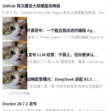
系统，开源鸿蒙通过统一技术底座和分布式能力，为不同类型智能
些"邪恶的" Hopper++ 优化所淹没，足够容易修改和适配。 更关键
GitHub 再次爆发大规模服务降级
设备的开发、连接与互联提供关键支撑，也为产业链企业探索产品
的是 FA2 的持久性...
创新与商业增长打开新的空间。 8月14日，开源鸿蒙智能硬件开发
8 月 6 日，GitHub Actions 和 Pages 再次大规模服务降级，Actio
者日（OHDD：OpenHarmony Hardware Developer Day）将在
ns 完全不可用超过 5 小时，webhook 停发，连自托管 runner 也
局
杭州启航。活动面向智能硬件产业链企业和开发者，邀请行业专家
因调度层故障无法工作。Pages、Copilot code review、Copilot c
与资深技术顾问，围绕开源鸿蒙技术能力、设备适配、芯片适配、
Prime Agent 开源发布：一个能自我改进的编程 Agen
oding agent 全部受影响。从检测到完全恢复，大约 12 小时。 这
t，ARC-AGI 3 超越人类专家基线
功耗与稳定性调优、兼容性测评及统一互联等内容展开系统讲解和
是 2026 年 8 月的第六起事故，其中四起与 AI/Copilot 服务相关。
Prime Intellect 发布了 Prime Agent，一个开源的编程 Agent Har
实战交流，帮助企业进一步了解开源鸿蒙在智能...
GitHub 员工 kdaigle 在 HN 讨论中贴出了一组数据：2025 年全年
ness，核心设计围绕两个抽象：Recursive Language Model（RL
局
10 亿次 commit。现在，每周 2.75 亿次，全年预计 140 亿次。Gi
M）和 Continual Harness。在 ARC-AGI 3 基准测试上，Prime A
tHub...
Rust 项目团队宣布 LLM 政策：不禁止，但你要承认哪
gent + Opus 5 的组合达到了 95.5% RHAE Best@1，超过了 AR
些代码不是你写的
C 报告的人类专家基线 95.4%。 不是又一个 coding agent 包装器
Rust 语言项目正式通过了一项 LLM 使用政策，覆盖 rust-lang/rus
Prime Agent 的架构和市面上大多数 coding agent 有本质区别。
t 单一仓库的代码贡献。这不是项目级别的官方立场，目前由五个
局
大多数 agent harness 的设计是基于早期模型的能力—...
团队采纳，但它可能是主流开源项目中关于 AI 辅助贡献最细致的一
宇树科技 IPO 战略配售曝光：DeepSeek 获配 93.3 万
份规则。 政策的核心只有一句话：LLM 可以用来分析、提炼、审
股，锁定 36 个月
阅、建议，但不能用来创作。 具体来说，LLM 生成的代码可以提
8月6日晚间，“人形机器人第一股”宇树科技股份有限公司披露IPO
交，但必须满足五个条件：预先安排、非关键、高质量、充分测
发行价格及战略配售结果，杭州深度求索人工智能基础技术研究有
白开水不加糖
试、充分审查，并且必须披露。LLM 不得生成涉及安全性的关键变
限公司（DeepSeek）获配93.3399万股，按150.8元/股发行价格
更，除非作者本身就是领域专家。即使如此，政策也"强烈不建
Docker 29.7.2 发布
计算，认购金额约1.41亿元，股份锁定期为36个月。 公告显示，
议"这么做。 对于不披露的情况，审核者可以直接关闭 PR，无需解
本次宇树科技战略配售对象主要包括长期投资机构、与公司业务具
Docker 29.7.2 现已发布，具体更新内容如下： Bug fixes and en