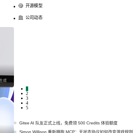
开源模型
公司动态
I生成
1
2
3
4
5
Gitee AI 队友正式上线，免费领 500 Credits 体验额度
Simon Willison 重新拥抱 MCP：无状态协议如何改变游戏规则