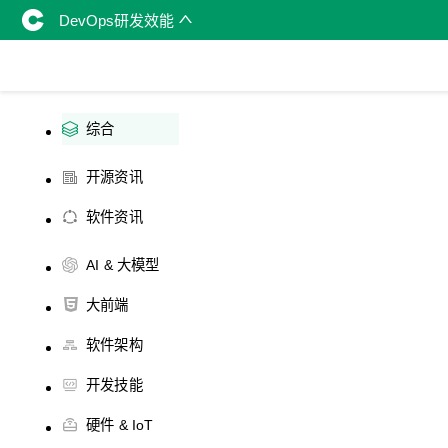
DevOps研发效能
综合
开源资讯
软件资讯
AI & 大模型
大前端
软件架构
开发技能
硬件 & IoT