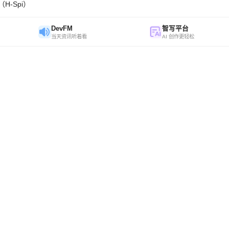
H-Spi）
DevFM
智写平台
当天资讯听着看
AI 创作更轻松