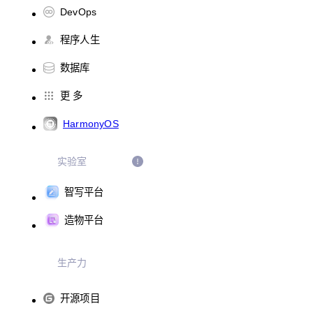
DevOps
程序人生
数据库
更 多
HarmonyOS
实验室
智写平台
造物平台
生产力
开源项目