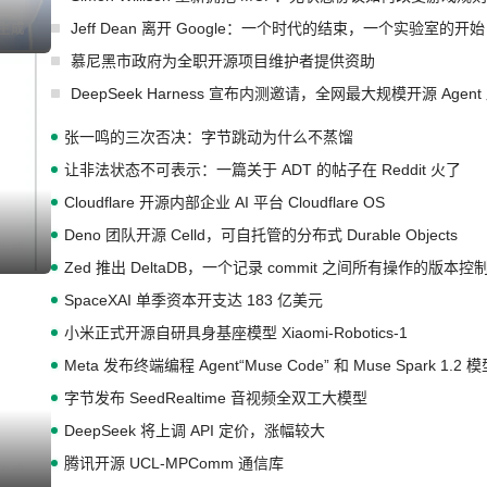
Jeff Dean 离开 Google：一个时代的结束，一个实验室的开始
I生成
慕尼黑市政府为全职开源项目维护者提供资助
DeepSeek Harness 宣布内测邀请，全网最大规模开源 Age
张一鸣的三次否决：字节跳动为什么不蒸馏
让非法状态不可表示：一篇关于 ADT 的帖子在 Reddit 火了
Cloudflare 开源内部企业 AI 平台 Cloudflare OS
Deno 团队开源 Celld，可自托管的分布式 Durable Objects
I生成
Zed 推出 DeltaDB，一个记录 commit 之间所有操作的版本控
SpaceXAI 单季资本开支达 183 亿美元
小米正式开源自研具身基座模型 Xiaomi-Robotics-1
Meta 发布终端编程 Agent“Muse Code” 和 Muse Spark 1.2 
字节发布 SeedRealtime 音视频全双工大模型
DeepSeek 将上调 API 定价，涨幅较大
腾讯开源 UCL-MPComm 通信库
I生成