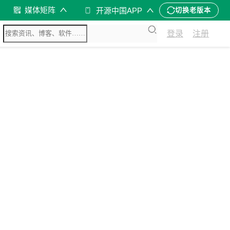
媒体矩阵
开源中国APP
切换老版本
登录
注册