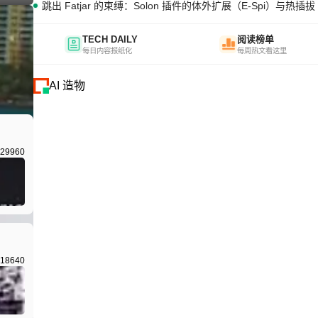
跳出 Fatjar 的束缚：Solon 插件的体外扩展（E-Spi）与热插拔（
TECH DAILY
阅读榜单
每日内容报纸化
每周热文看这里
AI 造物
I生成
29960
18640
I生成