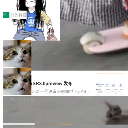
得住、用得稳、省得下、更安全！ 一、从现在开
价值潜能：华为云码道（CodeArts）
q2Seq 和 DocAI 的共同发明人）以及 Oriol Vin
中文驱动的数字员工，自主理解需求、规划步
一、代码仓深度理解技术的作用与价值 在软件工
始，Token使用一目...
代码仓技术解析
yals（Gemini 联合负责人，AlphaSta...
骤、编写代码。不挑模型、不挑平台，curl 一行
程实践中，代码仓是企业核心知识资产的主要载
开
开源科技
装完即用。 开源地址：Gitee · GitCode · GitHu
体。企业级代码仓库通常包含数十万乃至数百万
b 安装 支持 Java 8+（8~26）、macOS / Linu
一条“删库”命令跑 17 小时，算法工程
个文件，其规模远超单次模型调用可承载的上下
师删光 89TB 数据只为干私活
x / Windows / Harmony PC。 # macOS / Linu
文窗口。随着项目规模的持续扩张与代码历史的
最高人民检察院8月4日公布了一起案件：北京一
x / Harmony PC curl -fsSL https://solon.noea
不断累积，代码仓中的模块关系、接口契约、业
名90后算法工程师王某，为了给自己接的私活腾
局
r.org/solon...
务逻辑等关键信息往往分散于数十乃至数百个文
服务器空间，删光了公司AI游戏部门的全部核心
件之中，形成高度复杂的知识关联网络。传统的
Cloudflare 分享推理优化实践：KV ca
数据。 王某2024年1月入职东城区某科技公司AI
che 量化 + 权重压缩，吞吐量提升 4
代码检索手段（如关键词匹配、目录遍历）仅能
短剧部门，有互联网大厂背景。在公司内部架构
Kimi 和 GLM 是当前最强的大模型系列之一，但
1%，成本降 30%
在语法层面完成文本定位，难以触及代码的语义
调整期间，部门三次通知全员将数据从A集群迁
它们有一个共同的问题：太吃显存了。月之暗面
局
内涵与结构关联，导致开发者使用代码智能体在
移到B集群，王某都回复了"收到"。 他没有迁移
的 Kimi K 系列和智谱的 GLM 都是长上下文、M
理解大规模代码仓时面临显著"代码仓理解"瓶
腾讯混元 Hy ASR3.0preview 发布
数据。2024年9月3日下午4点，他使用此前登录
oE 架构的大模型，好用到让人上瘾，但 GPU 显
颈。 代码仓深度理解服务（以下简称" CodeBas
的账号密码进入A集群，输入了一条被程序员圈
存永远不够用。 Cloudflare 的 Workers AI 团队
腾讯混元正式推出新一代语音识别模型 Hy ASR
e深度理解服务"）是华为云码道（CodeA...
称为"删库跑路"的命令——最高管理员权限、无
一直在跑这些模型的推理。他们在官方博客上发
3.0preview。基于最新一代大语言模型 Hy3 的
白开水不加糖
需确认、强制递归删除。17个小时后，运维人员
了一篇技术文章，详细拆解了三种让大模型在 G
语言理解能力，以及融合了高精度语音识别与深
发现异常并中止进程时，89TB数据已经没了。
Pale Moon 34.3.2 发布，苍月浏览器
PU 上跑得更省、更快的技术手段——KV cache
度语义理解能力，实现了语音识别能力的全面升
删掉的是AI游戏部门的全部开发文件，包括公司
量化、模型权重压缩、以及共享 KV cache 的完
级。 根据介绍，Hy ASR3.0preview 目标在于：
Pale Moon 34.3.2 现已发布，这是一个安全更
自研的多个文生3D和...
整性保护。效果是：吞吐量提升 41%，每 token
让语音识别不再只是听清，而是真正听懂。通过
新和少量网页兼容性修复版本。 Changes/fixe
白开水不加糖