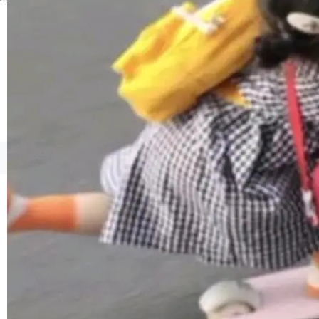
1，U1.5-Lite-Preview 在以下方向上带来了显著
提升： 原生支持4K图像生成； 更精细的局部纹
理、细节与真实世界质感； 更准确的中英文文字
生成与复杂版式组织； 更稳定的图...
©OSCHINA(OSChina.NET)
京ICP备2025119063号