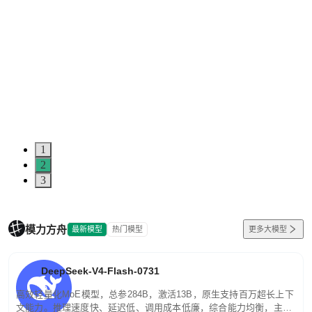
1
2
3
模力方舟
最新模型
热门模型
更多大模型
DeepSeek-V4-Flash-0731
高效轻量化MoE模型，总参284B，激活13B，原生支持百万超长上下
文能力。推理速度快、延迟低、调用成本低廉，综合能力均衡，主打