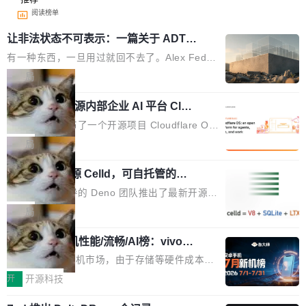
阅读榜单
让非法状态不可表示：一篇关于 ADT
的帖子在 Reddit 火了
有一种东西，一旦用过就回不去了。Alex Fedos
eev 管它叫"软件设计的基石"。 他说的东西不新
局
鲜——代数数据类型（ADT），尤其是和类型
Cloudflare 开源内部企业 AI 平台 Clou
（sum type）。但他说清楚了一件事：这不是类
dflare OS
型系统的学术体操，是日常编码的思维方式。 文
Cloudflare 发布了一个开源项目 Cloudflare O
章从一个简单的例子切入。一个网站的深色主题
S。如果你只看官方博客，你会觉得这是又一
局
设置，如果用布尔值 + 可空字段来表示——bool
个"AI 知识库 + 聊天机器人"——每个大厂都在
ean 表示是否可切换，nullable 的默认模式、浅
Deno 团队开源 Celld，可自托管的分
做，没什么新鲜的。 但 Kenton Varda 在 Twitte
布式 Durable Objects
色方案、深色方案——会产生大量无意义的组
r 上把事情说清楚了： 今天我们发布了 Cloudfla
Ryan Dahl 领导的 Deno 团队推出了最新开源项
合。方案缺了、配置冲突了、全 null 了。要知道
re OS，一个带连接器的聊天机器人，跟其他所
目 Celld，一个能在自己机器上运行 Cloudflare
局
哪些组合有效，作者说，你得靠"文档、校验、或
有科技公司做的一样。只不过，实际上它不一
Workers 和 Durable Objects 的守护进程。 设
者部落知识"。 换个写法。Rust 的 enum，两个
样。这是 Sandstorm.io 的重制版，我十年前的
鲁大师7月新机性能/流畅/AI榜：vivo夺
计思路很直接：每个对象是一个独立的 SQLite
变体：Switchable...
性能、流畅双第一，三星Galaxy Z系列
那个创业公司。不同的是，这次它构建在 Cloudf
数据库，按名称寻址，复制到你自己的 S3 兼容
2026年7月的手机市场，由于存储等硬件成本暴
新折叠缺席
lare Workers 上——我花了九年时间搭建的平台
存储库里。节点之间只通过这个存储库协调——
增，手机厂商的日子也不好过啊，新机速度明显
开
开源科技
——并且深度集成了 AI。这基本上是我十年秘密
没有控制平面，没有共识协议。每个对象自带一
放缓，因此硝烟味淡了许多。新机参数规格除开
计划的顶峰。 十年前，Ken...