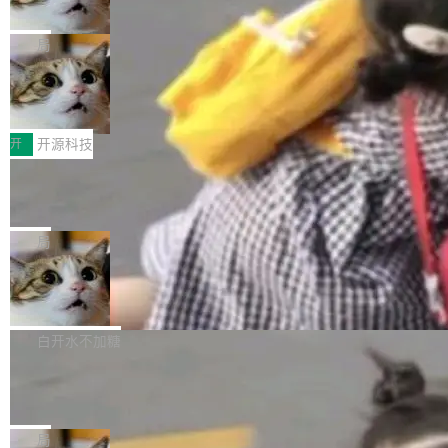
诉讼，称“Apple is getting this wron
（<a href="https://bugzilla.mozilla.org/show_
orkers 跑了十年 Isolate。用 CEO Matthew Pri
上个月，苹果一纸诉状把 OpenAI 告上法庭，指
g”
bug.cgi?id=204...
nce 的话说：「我们一生都在用 Isolate 运行代
控其挖角苹果前员工并窃取商业秘密。苹果的诉
局
码，而 AI Agent 不需要容器，它们需要的是 Iso
状把 OpenAI 描述成一个系统性地从前东家挖
late。」 容器为什么不合适 容器的问题在于启动
HUAWEI MatePad Edge上架WorkBu
人、套取机密信息的对手。 OpenAI 没发律师
ddy鸿蒙PC版，说话就能干活的AI办公
和销毁都太重了。一个 Agent 要执行的任务可能
函，也没选择庭外沉默。它在官网贴了一篇博
全能AI工作台WorkBuddy鸿蒙PC版上架HUAWE
搭子
只需要几毫秒的 CPU 时间，但容器从冷启动到
文，标题只有六个字：Apple is getting this wro
I MatePad Edge应用市场，直接下载即可使
开
开源科技
就绪要花数秒。如果未来有十...
ng。 然后，它把邮件往来和 iMessage 聊天记
用，与鸿蒙电脑上的体验一致。值得一提的是，
FFmpeg 9.0 发布：代号“Lei”，以此纪
录全贴了出来。 他发错人了 苹果外部律师 Gabr
这是目前市面上唯一支持平板接入WorkBuddy P
念中国开发者雷霄骅
iel Gross 来自 Weil 律所，2 月 23 日下午 5:53
C版的产品，搭载“人机双写”重磅功能——你写
全球知名开源多媒体框架 FFmpeg 今天正式发
给 OpenAI 总法律顾问 Che Chang 发了封邮
你的，AI写AI的，同屏协作互不干扰。一句话让
布了 9.0 版本。这个版本除了带来新一代音视频
局
件，附了一封长信，要求 OpenAI 配合调查前苹
AI帮你干活，现在开启全新体验！ 温馨提示：
处理能力和硬件加速支持之外，还有一个特殊之
果员工带走机密信...
亚马逊成本失控：AI 写代码烧掉 1215
体验WorkBuddy鸿蒙PC版前，请将 HUAWEI M
处：FFmpeg 9.0 的代号是“Lei”。 这个名字，
万元，超预算 860%
atePad Edge 升级至 HarmonyOS 6.1.0.135S
来自中国开发者雷霄骅（Lei Xiaohua）。 对于
外媒近日曝光了亚马逊的多份内部报告显示，AI
P9 patch03及以上版本。 *升级路径：设置 > 搜
很多中国音视频开发者而言，这个名字并不陌
导致公司在多个项目上超支。《金融时报》报道
白开水不加糖
索“软件更新” > 检查更新，即可搜索新版本，下
生。十年前，他通过大量中文技术文章、源码分
称，仅一个项目的成本超支就高达 180 万美元
载安装完成升级即可。 没有...
析和开源示例，让一代开发者第一次真正理解 F
Hugging Face CEO 发声：中国正在开
（约合人民币 1215 万元）。 具体来说，一名工
源模型上碾压我们
Fmpeg，也成为很多人进入音视频开发领域的
程师借助 Anthropic 旗下 Claude Sonnet 模型
"他们正在开源模型上碾压我们。" Hugging Fac
“启蒙老师”。 而今年，恰好是雷霄骅离世十周
编写程序，目标是完成电商平台作者信息与商品
e CEO Clément Delangue 在 CNBC 的采访里
局