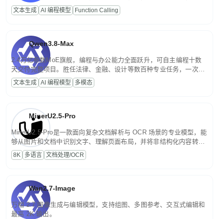
高并发、轻量化任务，适合日常对话、内容创作、基础 RAG、批量
文本生成
AI 编程模型
Function Calling
文案处理等普惠刚需场景。
Qwen3.8-Max
2.4万亿参数MoE旗舰，编程与办公能力全面跃升，可自主编程十数
天交付完整项目。胜任法律、金融、设计等数百种专业任务，一次对
话端到端交付生产级成果。原生视觉理解贯穿规划、执行与验证全流
文本生成
AI 编程模型
多模态
程，支持超长文档与长视频的深度语义解析。长程任务中自主规划与
闭环迭代，持续进化。
MinerU2.5-Pro
MinerU2.5-Pro是一款面向复杂文档解析与 OCR 场景的专业模型，能
够从图片和文档中识别文字、理解页面布局，并将非结构化内容转换
为便于存储、检索和二次处理的结构化结果。
8K
多语言
文档处理/OCR
Wan2.7-Image
万相 2.7 图像生成与编辑模型，支持组图、多图参考、交互式编辑和
最高 2K 输出。