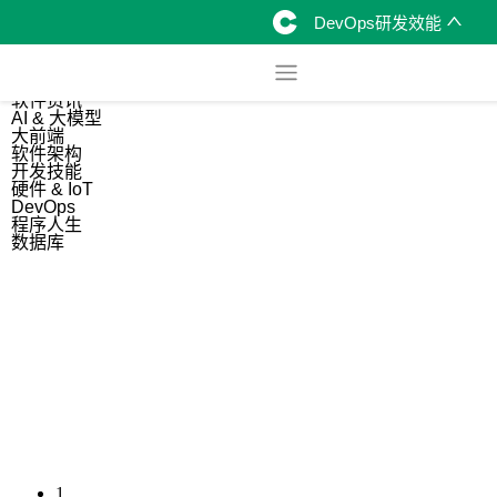
DevOps研发效能
综合
开源资讯
软件资讯
AI & 大模型
大前端
软件架构
开发技能
硬件 & IoT
DevOps
程序人生
数据库
1