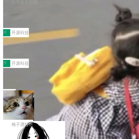
库，并将作为transport接入Mooncake TENT。
白开水不加糖
台 agent...
该通信库针对AI Memory池化场景的数据传输需
CoStrict入选工信部2025人工智能应用
求进行了深度优化，能够实现数据中心内大规模
典型案例
计算节点间多种内存类型的高性能通信。 UCL-
近日，工信部科技司公示《2025人工智能应用典
MPComm将作为一种传输引擎接入Mooncake T
型案例入选名单》，深信服“面向企业研发场景的
开
开源科技
ENT，实现零拷贝传输性能提升30%、非零拷贝
开源 AI 编程平台 CoStrict 应用”凭借卓越的技术
传输性能最高提升5倍。UCL-MPComm底层基
深信服AI算力网关入选工信部人工智能
创新与落地成效成功入选。 全链路私有化部署，
应用典型案例！
于自研UCL-Engine通信引擎，后续腾讯网平将
助力企业AI研发安全落地 当前，越来越多企业已
前不久，工业和信息化部正式发布《2025年人工
持续开源更多基于UCL-Engine的高性能通信组
经开始引入 AI Coding 工具，通过调用公有云模
智能应用典型案例名单》，集中展示人工智能在
开
开源科技
件。 腾讯网平团队在UCL-MPComm中实现了一
型或企业内部部署模型提升研发效率。但随着 AI
各领域的应用成果，覆盖技术底座、行业赋能、
个独立于业务线程的全局通信引擎（Engine），
Coding 从个人辅助工具逐步走向团队级、组织
Jeff Dean 离开 Google：一个时代的结
产品应用、支撑保障、专题等五大方向。深信服
并实...
束，一个实验室的开始
级应用，企业在规模化落地过程中，对安全性、
AI算力网关（AI创新平台）成功入选！ 随着各行
Google 员工编号 20。MapReduce 作者之一。
可控性和代码质量提出了更高要求。 首先是数据
各业的Agent走向规模化建设，算力构成形态逐
Bigtable 作者之一。TensorFlow 的作者之一。
局
安全与合规要求。对于大多数普通研发场景，公
渐丰富，用户关注的重点也在发生变化：不只是
Gemini 的架构师。Google 首席科学家。 Jeff D
有云模型能够满足快速试用和效率提升的需求。
让AI用起来，还要进一步看清混合算力时代下，
🔥 SolonCode v2026.8.4 发布：界面
ean 在 Google 工作了 27 年后，宣布离职。 他
但对于金融、能源、医疗等对数据安全要求较...
字体可调、22 种语言、记忆搜索增强
Token花在哪里、算力是否被充分利用，以及持
不是一个人走。一同离开的还有 Sanjay Ghema
打开终端就能上岗的全中文编码智能体，这一轮
续增长的AI成本该如何优化。 深信服AI算力网关
wat（Google 员工编号 23，Jeff Dean 二十多
把「看得清、用母语、记得住」三件事一次补
梅子酒好吃
正是围绕这些实际问题，从Token治理和成本治
年的编程搭档，MapReduce 和 Bigtable 的共同
齐。 SolonCode 是什么 SolonCode 是杭州无
理两个方面，让用户的每一份算力都看得清、管
作者）、Quoc Le（Google 大脑核心成员，Se
让“代码语义理解”深度释放AI Coding
耳科技研发的企业级终端编码智能体——一位全