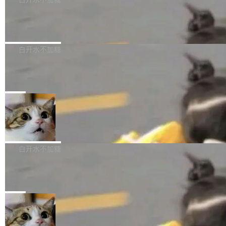
成本降低 30%，精度不变。 FP8 省的不仅是显
先理解你的语境和意图，再把准确的文字直接给
s： 实现了URL.Parse()便捷功能 对浏览器内部
存 KV cache 是推理时最吃显...
到你。从“逐字转写、单点优化”演进为“理解语
PostgreSQL 18/19 新特性深度解读
函数添加了多项边界检查，以避免潜在的越界访
境、兼容场景、一键直出”。 Hy ASR 3.0 previe
问、下溢和溢出。（DiD） 修复了加载和解析内
演讲者分享了一个有趣的实践：面对 PG 18 已
w 不要求标准普通话，方言识别覆盖粤语、吴语
容提供的字体时出现的几个问题 为避免音频加
发布的 Release Notes，他利用 AI 工具（如 Co
白开水不加糖
等 10 大方言片区和 20 余个二级小片区。在开
载、处理和播放过程中可能出现的一系列错误，
pilot）对数千条 commit 日志进行自动分析，先
源评测集中，Hy ASR 3.0 preview 在多语种的
对音频采样频率设定了下限 采样率低于 8kHz
慕尼黑市政府为全职开源项目维护者提
让模型总结出三十余条潜在特性，再逐条要求生
WER（...
供资助
（通常被认为是 "telephone"/"walkie-talkie" 音
成详细解释和代码校验，最终筛选出对用户体感
"在过去大约 10 年的大部分时间里，libexpat 的
质的最低采样率）的音频格式将被拒绝 修复了 C
最强的若干项。对于尚未正式发版的 PG 19，则
维护工作一直与我的日常工作、家务、社交生活
局
SS 圆角虚线样式中可能存在的问题 如果表单中
通过拉取过去一年内（从 PG 18 Beta1 时间点
和休闲娱乐竞争时间。" 这是 libexpat 维护者 S
的图像元素不在同一个子树中，则它们将不再关
至今）的所有 commit，同样交由 AI 分析提炼。
Firefox 153.0.3 发布
ebastian Pipping 写在博客里的话。8 月 4 日，
联 加...
经过人工复核，准确度令人满意。这一方法也为
他宣布了一个新消息：从 2026 年 8 月 1 日起，
Firefox 153.0.3 现已发布，具体更新内容如
社区爱好者提供了高效跟踪新版本的思路。
他可以全职维护 libexpat 了，最长 6 个月。发
下： New Smart Window 包含多项增强功能：
白开水不加糖
工资的是慕尼黑市政府。 libexpat 是一个 C99
<ul> <li>现在建议列表会显示更多结果，方便用
编写的流式 XML 解析器，MIT 许可证。和 libx
Cloudflare Computer 开源：你的 Age
户查找历史记录和切换到已打开的标签页。（<a
nt 需要一台电脑，而不是一个容器
ml2 一样，它是世界上使用最广泛的 XML 解析
href="https://bugzilla.mozilla.org/show_bug.c
Cloudflare 开源了名为 @cloudflare/computer
库之一。你的操作系统、浏览器、无数的基础设
gi?id=2019042">Bug&nbsp;2019042</a>）</l
的 npm 包。项目的核心论点是：容器不适合 Ag
局
施软件，很可能都在用它。而过去十年，维护它
i> <li>现在，助手可以直接使用 Exa 的网络搜索
ent 计算。真正适合的，是 Isolate。 Cloudflare
的人一直在用业余...
结果回答问题，而无需将问题转交给搜索引擎。
OpenAI 公开邮件和聊天记录回应苹果
工程师在这件事上没什么可谦虚的——他们用 W