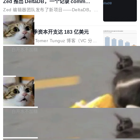
个小型数据库，应用天然按分片构建，单个数据
Zed 推出 DeltaDB，一个记录 commit
高价的三星折叠（三星Galaxy Z Fold8 Ultra / Z
之间所有操作的版本控制系统
库的竞争和爆炸半径问题在设计层面就被消除
Fold8 / Z Flip8）外，其余要么是中低端机器，
Zed 编辑器团队发布了新项目——DeltaDB，一
了。 闲置的 cell 会休眠到几乎不占资源。当 cel
例如iQOO Z11i、REDMI Note 17、REDMI No
个在 git commit 之间记录每一次编辑操作的版
局
l 迁移或唤醒时，新宿主从 S3 恢复 SQLite 数据
te 17 Pro、OPPO K15，要么是vivo X300 E这
本控制系统。目前处于 Early Access 阶段。 De
库继续执行。存储库是持久化的唯一真相...
样的次旗舰。 Galaxy Z Fold8 Ultra / Z Fold8 /
SpaceXAI 单季资本开支达 183 亿美元
ltaDB 的核心思路直接写在 landing page 最显
Z Flip8三款折叠屏新机均在7月22日发布，且全
眼的位置：「Software is made between com
根据风险投资人Tomer Tunguz 博客（VC 分
部搭载骁龙8 Elite Gen5 for Galaxy，它们本该
mits」——软件是在 commit 之间写出来的。git
析）披露的最新分析与第二季度业绩报告，Spac
白开水不加糖
是7月性...
只记录了你提交的最终状态，但真正的工作过程
eXAI在上个季度的总资本支出飙升至183.7亿美
——打字、删改、试错、agent 对话——都在 co
Meta 发布终端编程 Agent“Muse Cod
元。其中，绝大部分资金被直接用于 AI 领域，
e” 和 Muse Spark 1.2 模型
mmit 之间的空隙里丢失了。 DeltaDB 要做的就
金额高达158.3亿美元，这一单项投入已经逼近
Meta 今天发布了两款 AI 产品：Muse Code，
是把这段空隙补上。 回退到任何一次编辑：Delt
微软同期总资本开支的四成。 与亚马逊、Alpha
一个在终端里运行的编程 agent；Muse Spark
局
aDB 捕获 commit 之间的每一次操作，...
bet、微软以及 Meta 等传统科技巨头相比，Spa
1.2，驱动这个 agent 的新模型。一句话概括：
ceXAI的资金消耗速度尤为引人瞩目。然而，支
美团开源 LoHoSearch，用知识图谱校
你可以用 curl -fsSL https://dev.meta.ai/install.
准 AI 能力认知
撑庞大支出的资金来源却呈现出截然不同的面
sh | bash 安装一个能在大项目里自动规划、写
机器出题的前提，是让机器拥有全局视野。整个
貌。数据显示，微软和 Meta 主要依托充沛的经
代码、验证结果的 AI 终端工具。 据介绍，Muse
构建流程可以分为四个环节：建图 → 控制难度
白开水不加糖
营现金流来覆盖资本开支，其资本支出覆盖率分
Code 是 Meta 的编程 agent 产品。它和市场上
→ 质量把关 → 数据概览。
别达到155% 和106%;而SpaceXAI的经营现金
腾讯开源 UCL-MPComm 通信库
已有的终端编程 agent 在设计理念上有几个明显
流仅能覆盖资本开支的12...
的差异点。 异步后台 agent：Muse Code 有一
腾讯网平团队宣布开源了 UCL-MPComm 通信
个主 agent 循环，外加一组后台 agent。这些后