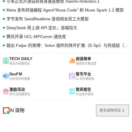
小米正式开源自研具身基座模型 Xiaomi-Robotics-1
Meta 发布终端编程 Agent“Muse Code” 和 Muse Spark 1.2 模型
字节发布 SeedRealtime 音视频全双工大模型
DeepSeek 将上调 API 定价，涨幅较大
腾讯开源 UCL-MPComm 通信库
跳出 Fatjar 的束缚：Solon 插件的体外扩展（E-Spi）与热插拔（H-Spi）
TECH DAILY
阅读榜单
每日内容报纸化
每周热文看这里
DevFM
智写平台
当天资讯听着看
AI 创作更轻松
激励活动
智库报告
参与活动赢源石
行业技术报告
AI 造物
更多造物项目