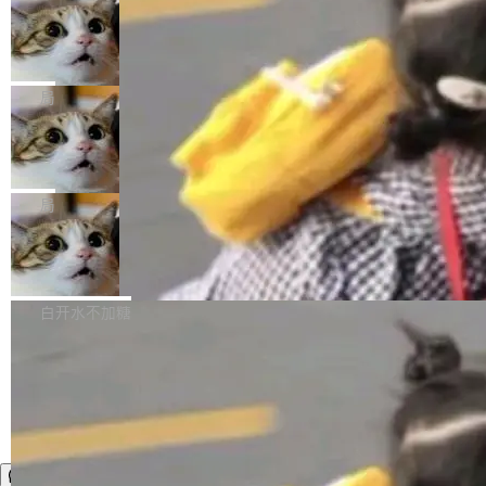
年。FFmpeg 社区最终选择用一个大版本的名
列表的数据匹配 —— 一项常规的数据处理任
没有拐弯抹角。他说中国正在赢得 AI 竞赛，而
字，留下了这份纪念。 雷霄骅曾是中国传媒大学
务，最终却产生了 180 万美元的账单，实际支出
当 AI agent 把源码变成了最好的扩展系
且按目前的速度，中国 AI 工具预计在今年底或
数字电视技术方向的博士生，长期从事视频、音
统，开发者工具必须开源
超出原定预算 860%。 更令人意外的是，该项目
2027 年就能追上美国前沿实验室的水平。 Dela
五年前，David Crawshaw 问过很多软件工程师
频技...
最终并未成功落地，而高额算力消耗持续运行长
ngue 把原因归结为一件事：开放协作。中国的
一个问题：你写过什么给自己用的程序？答案几
局
达 5 个月，公司直到财务对账时才察觉异常。这
AI 开发者在一个共享和协作的生态里加速迭代，
乎都是没有。工程师们整天用别人写的程序写程
意味着一个无人看管的 AI 程序，在近半年时间
而美国模型厂商在"闭门造车"。他的原话是 "buil
DeepSeek Harness 宣布内测邀请，全
序给别人用。偶尔有人自己写个博客系统、智能
里日夜不停地"烧钱"。 复盘显示，...
网最大规模开源 Agent 路演现场诞生
ding in silos"——各自为战，互不通气。 这个判
家居控制、家庭实验室，都算稀奇事。 Crawsh
一条内测招募帖，发出去的时候大概没人想到它
断从他嘴里说出来分量不同。Hugging Face 是
aw 是 Shelley 的作者，一个开源 AI coding age
会变成一场开源 Agent 生态的路演。 8月1日，
局
全球最大的开源 AI 平台，上面跑着上百万个模
nt。他最近在博客上写了一篇文章，核心论点很
DeepSeek Harness 团队负责人崔添翼（tiany
型。谁在开源赛道上领先，...
简单：开发者工具必须开源。 理由不是传统的自
商汤 SenseNova U1.5-Lite-Preview
i）在 X 上发帖： 「如果你是 Agent Harness 相
开源
由软件情怀，而是一个跟 AI agent 直接相关的
关开源项目的开发者，希望参加 DeepSeek Har
商汤科技宣布面向社区开源轻量级统一多模态模
技术判断。 两行 prompt 就能个性化任何软件 C
ness 的内测，可以回复或私信联系我。请附上
型的预览版本 SenseNova U1.5-Lite-Preview。
白开水不加糖
rawshaw 给出了两个 prompt。 第一个： "下载
GitHub id 以及开源代表作。」 DeepSeek 曾在
公告称，SenseNova U1.5-Lite-Preview并非简
某个软件的源码，在本地构建。修改 agent ...
官方招聘信息中写过一条简洁有力的公式：Mod
单的模型规模升级，而是基于 SenseNova U1
el + Harness = Agent。模型负责理解和推理，
的一次系统性迭代，不仅在同一架构中贯通视觉
Harness 负责把能力落到真实环境中——调用工
理解、推理、生成与编辑，还仅以 8B-MoT 的轻
具、读写文件、管理上下文、处理错误、完成闭
量大小，将能力推进到4K、更精细的真实质感、
环。崔添翼招人的标...
更复杂的视觉控制和可持续迭代编辑。 相比 U