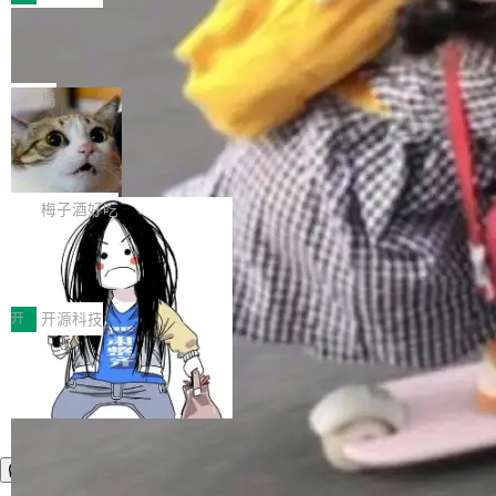
件。 腾讯网平团队在UCL-MPComm中实现了一
型或企业内部部署模型提升研发效率。但随着 AI
各领域的应用成果，覆盖技术底座、行业赋能、
个独立于业务线程的全局通信引擎（Engine），
Coding 从个人辅助工具逐步走向团队级、组织
Jeff Dean 离开 Google：一个时代的结
产品应用、支撑保障、专题等五大方向。深信服
并实...
束，一个实验室的开始
级应用，企业在规模化落地过程中，对安全性、
AI算力网关（AI创新平台）成功入选！ 随着各行
Google 员工编号 20。MapReduce 作者之一。
可控性和代码质量提出了更高要求。 首先是数据
各业的Agent走向规模化建设，算力构成形态逐
Bigtable 作者之一。TensorFlow 的作者之一。
局
安全与合规要求。对于大多数普通研发场景，公
渐丰富，用户关注的重点也在发生变化：不只是
Gemini 的架构师。Google 首席科学家。 Jeff D
有云模型能够满足快速试用和效率提升的需求。
让AI用起来，还要进一步看清混合算力时代下，
🔥 SolonCode v2026.8.4 发布：界面
ean 在 Google 工作了 27 年后，宣布离职。 他
但对于金融、能源、医疗等对数据安全要求较...
字体可调、22 种语言、记忆搜索增强
Token花在哪里、算力是否被充分利用，以及持
不是一个人走。一同离开的还有 Sanjay Ghema
打开终端就能上岗的全中文编码智能体，这一轮
续增长的AI成本该如何优化。 深信服AI算力网关
wat（Google 员工编号 23，Jeff Dean 二十多
把「看得清、用母语、记得住」三件事一次补
梅子酒好吃
正是围绕这些实际问题，从Token治理和成本治
年的编程搭档，MapReduce 和 Bigtable 的共同
齐。 SolonCode 是什么 SolonCode 是杭州无
理两个方面，让用户的每一份算力都看得清、管
作者）、Quoc Le（Google 大脑核心成员，Se
让“代码语义理解”深度释放AI Coding
耳科技研发的企业级终端编码智能体——一位全
得住、用得稳、省得下、更安全！ 一、从现在开
价值潜能：华为云码道（CodeArts）
q2Seq 和 DocAI 的共同发明人）以及 Oriol Vin
中文驱动的数字员工，自主理解需求、规划步
一、代码仓深度理解技术的作用与价值 在软件工
始，Token使用一目...
代码仓技术解析
yals（Gemini 联合负责人，AlphaSta...
骤、编写代码。不挑模型、不挑平台，curl 一行
程实践中，代码仓是企业核心知识资产的主要载
开
开源科技
装完即用。 开源地址：Gitee · GitCode · GitHu
体。企业级代码仓库通常包含数十万乃至数百万
b 安装 支持 Java 8+（8~26）、macOS / Linu
个文件，其规模远超单次模型调用可承载的上下
x / Windows / Harmony PC。 # macOS / Linu
文窗口。随着项目规模的持续扩张与代码历史的
x / Harmony PC curl -fsSL https://solon.noea
不断累积，代码仓中的模块关系、接口契约、业
r.org/solon...
务逻辑等关键信息往往分散于数十乃至数百个文
件之中，形成高度复杂的知识关联网络。传统的