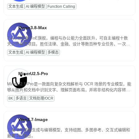
高并发、轻量化任务，适合日常对话、内容创作、基础 RAG、批量
文本生成
AI 编程模型
Function Calling
文案处理等普惠刚需场景。
Qwen3.8-Max
2.4万亿参数MoE旗舰，编程与办公能力全面跃升，可自主编程十数
天交付完整项目。胜任法律、金融、设计等数百种专业任务，一次对
话端到端交付生产级成果。原生视觉理解贯穿规划、执行与验证全流
文本生成
AI 编程模型
多模态
程，支持超长文档与长视频的深度语义解析。长程任务中自主规划与
闭环迭代，持续进化。
MinerU2.5-Pro
MinerU2.5-Pro是一款面向复杂文档解析与 OCR 场景的专业模型，能
够从图片和文档中识别文字、理解页面布局，并将非结构化内容转换
为便于存储、检索和二次处理的结构化结果。
8K
多语言
文档处理/OCR
Wan2.7-Image
万相 2.7 图像生成与编辑模型，支持组图、多图参考、交互式编辑和
最高 2K 输出。