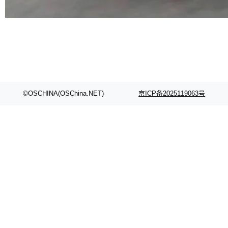
代码检索手段（如关键词匹配、目录遍历）仅能
在语法层面完成文本定位，难以触及代码的语义
内涵与结构关联，导致开发者使用代码智能体在
理解大规模代码仓时面临显著"代码仓理解"瓶
颈。 代码仓深度理解服务（以下简称" CodeBas
e深度理解服务"）是华为云码道（CodeA...
©OSCHINA(OSChina.NET)
京ICP备2025119063号