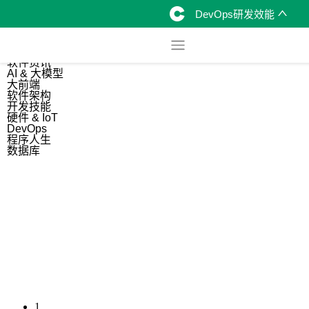
DevOps研发效能
综合
开源资讯
软件资讯
AI & 大模型
大前端
软件架构
开发技能
硬件 & IoT
DevOps
程序人生
数据库
1