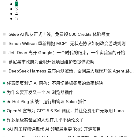
2
3
4
5
Gitee AI 队友正式上线，免费领 500 Credits 体验额度
Simon Willison 重新拥抱 MCP：无状态协议如何改变游戏规则
Jeff Dean 离开 Google：一个时代的结束，一个实验室的开始
慕尼黑市政府为全职开源项目维护者提供资助
DeepSeek Harness 宣布内测邀请，全网最大规模开源 Agent 路演现场诞生
任意网页划词 AI 问答：不用切换标签页的效率秘诀
为什么要开发又一个 AI 浏览器插件
🔥 Hot-Plug 实战：运行期管理 Solon 插件
OpenAI 宣布为 GPT-5.6 Sol 调优，并让免费用户无限用 Luna
许多顶级实验室的人现在几乎不读论文了
xAI 前工程师评现代 AI 领域最重要 Top3 开源项目