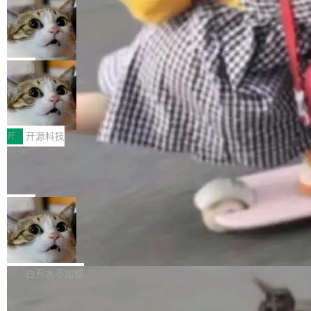
现实 过去两年，CIO们的焦虑清单上多了两项：
设置，如果用布尔值 + 可空字段来表示——bool
个"AI 知识库 + 聊天机器人"——每个大厂都在
一是如何让大模型和智能体应用安全地从PoC走
ean 表示是否可切换，nullable 的默认模式、浅
Deno 团队开源 Celld，可自托管的分
做，没什么新鲜的。 但 Kenton Varda 在 Twitte
向生产，二是如何让测试团队跟得上AI应用...
布式 Durable Objects
色方案、深色方案——会产生大量无意义的组
r 上把事情说清楚了： 今天我们发布了 Cloudfla
Ryan Dahl 领导的 Deno 团队推出了最新开源项
合。方案缺了、配置冲突了、全 null 了。要知道
re OS，一个带连接器的聊天机器人，跟其他所
目 Celld，一个能在自己机器上运行 Cloudflare
局
哪些组合有效，作者说，你得靠"文档、校验、或
有科技公司做的一样。只不过，实际上它不一
Workers 和 Durable Objects 的守护进程。 设
者部落知识"。 换个写法。Rust 的 enum，两个
样。这是 Sandstorm.io 的重制版，我十年前的
鲁大师7月新机性能/流畅/AI榜：vivo夺
计思路很直接：每个对象是一个独立的 SQLite
变体：Switchable...
性能、流畅双第一，三星Galaxy Z系列
那个创业公司。不同的是，这次它构建在 Cloudf
数据库，按名称寻址，复制到你自己的 S3 兼容
2026年7月的手机市场，由于存储等硬件成本暴
新折叠缺席
lare Workers 上——我花了九年时间搭建的平台
存储库里。节点之间只通过这个存储库协调——
增，手机厂商的日子也不好过啊，新机速度明显
开
开源科技
——并且深度集成了 AI。这基本上是我十年秘密
没有控制平面，没有共识协议。每个对象自带一
放缓，因此硝烟味淡了许多。新机参数规格除开
计划的顶峰。 十年前，Ken...
个小型数据库，应用天然按分片构建，单个数据
Zed 推出 DeltaDB，一个记录 commit
高价的三星折叠（三星Galaxy Z Fold8 Ultra / Z
之间所有操作的版本控制系统
库的竞争和爆炸半径问题在设计层面就被消除
Fold8 / Z Flip8）外，其余要么是中低端机器，
Zed 编辑器团队发布了新项目——DeltaDB，一
了。 闲置的 cell 会休眠到几乎不占资源。当 cel
例如iQOO Z11i、REDMI Note 17、REDMI No
个在 git commit 之间记录每一次编辑操作的版
局
l 迁移或唤醒时，新宿主从 S3 恢复 SQLite 数据
te 17 Pro、OPPO K15，要么是vivo X300 E这
本控制系统。目前处于 Early Access 阶段。 De
库继续执行。存储库是持久化的唯一真相...
样的次旗舰。 Galaxy Z Fold8 Ultra / Z Fold8 /
SpaceXAI 单季资本开支达 183 亿美元
ltaDB 的核心思路直接写在 landing page 最显
Z Flip8三款折叠屏新机均在7月22日发布，且全
眼的位置：「Software is made between com
根据风险投资人Tomer Tunguz 博客（VC 分
部搭载骁龙8 Elite Gen5 for Galaxy，它们本该
mits」——软件是在 commit 之间写出来的。git
析）披露的最新分析与第二季度业绩报告，Spac
白开水不加糖
是7月性...
只记录了你提交的最终状态，但真正的工作过程
eXAI在上个季度的总资本支出飙升至183.7亿美
——打字、删改、试错、agent 对话——都在 co
Meta 发布终端编程 Agent“Muse Cod
元。其中，绝大部分资金被直接用于 AI 领域，