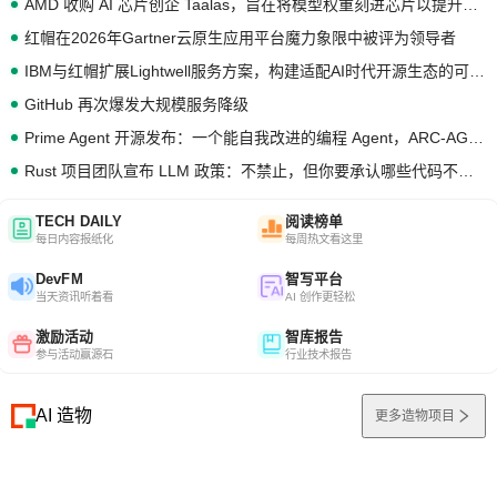
AMD 收购 AI 芯片创企 Taalas，旨在将模型权重刻进芯片以提升推理性能
红帽在2026年Gartner云原生应用平台魔力象限中被评为领导者
IBM与红帽扩展Lightwell服务方案，构建适配AI时代开源生态的可信基础设施
GitHub 再次爆发大规模服务降级
Prime Agent 开源发布：一个能自我改进的编程 Agent，ARC-AGI 3 超越人类专家基线
Rust 项目团队宣布 LLM 政策：不禁止，但你要承认哪些代码不是你写的
TECH DAILY
阅读榜单
每日内容报纸化
每周热文看这里
DevFM
智写平台
当天资讯听着看
AI 创作更轻松
激励活动
智库报告
参与活动赢源石
行业技术报告
AI 造物
更多造物项目