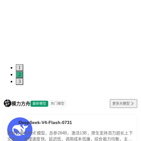
1
2
3
模力方舟
最新模型
热门模型
更多大模型
DeepSeek-V4-Flash-0731
高效轻量化MoE模型，总参284B，激活13B，原生支持百万超长上下
文能力。推理速度快、延迟低、调用成本低廉，综合能力均衡，主打