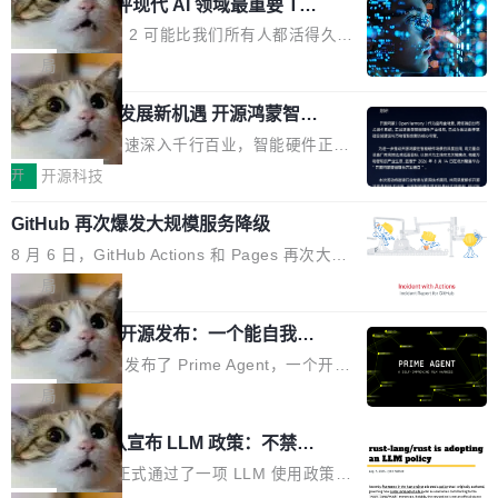
业化营销服务的需求从未如此迫切。 但市场扩容
xAI 前工程师评现代 AI 领域最重要 Top
n 这条推文引发了广泛讨论。他不是在说风凉
巧机身有效提升市面主流标准A...
3 开源项目
的同时,服务商的竞争逻辑正在改变。2026年Top
话，他是说出了一个圈内人尽皆知但很少公开捅
Flash Attention 2 可能比我们所有人都活得久。
Agency年度合辑的观察指出,“产品”这个离消费
破的事实。 Jordan 随后补充了一句软化声明：
这句话不是来自某个技术博客，而是出自 Hieu
局
者最近的载体,在整个品牌营销层面的权重显著变
「我不认为这些会议上大部分论文都在过度宣传
Pham 的一条推文。Hieu Pham 是谁？他是 xAI
高了。全域营销服务商的竞争正在从规模转向深
或造假。问题是，作为读者，如果你筛选出那些
共商智能硬件发展新机遇 开源鸿蒙智能
的早期工程师之一，在 Grok 训练基础设施团队
度,案例厚度、全域覆盖、多线协同...
硬件开发者日杭州站即将举行
看起来最令人兴奋的论文，那它们大部分都是过
工作过。近日他在 X 上发了一条帖子，列出了他
随着万物智联加速深入千行百业，智能硬件正从
度宣传的。」 这才是真正的痛点。不是所有论文
认为现代 AI 领域最重要的三个开源项目。 第一
单点设备迈向智能化、网联化、协同化发展。作
开
开源科技
都有问题，是最吸引眼球的那批论文最有问题。
个名字毫无悬念：Flash Attention 2。 Hieu 的
为面向全场景、跨终端的分布式操作系统，开源
他引用的帖子来自 Mathew Shen，一位 ICLR 2
理由很具体。FA 系列不需要解释，但 FA2 是他
GitHub 再次爆发大规模服务降级
鸿蒙通过统一技术底座和分布式能力，为不同类
026 的读者：「看了篇 ...
认为最重要的一个——复杂度恰到好处，刚好能
型智能设备的开发、连接与互联提供关键支撑，
8 月 6 日，GitHub Actions 和 Pages 再次大规
驱动你去学 CuTe，但还没被那些"邪恶的" Hopp
也为产业链企业探索产品创新与商业增长打开新
模服务降级，Actions 完全不可用超过 5 小时，
局
er++ 优化所淹没，足够容易修改和适配。 更关
的空间。 8月14日，开源鸿蒙智能硬件开发者日
webhook 停发，连自托管 runner 也因调度层故
键的是 FA2 的持久性...
（OHDD：OpenHarmony Hardware Develope
Prime Agent 开源发布：一个能自我改
障无法工作。Pages、Copilot code review、C
进的编程 Agent，ARC-AGI 3 超越人类
r Day）将在杭州启航。活动面向智能硬件产业
opilot coding agent 全部受影响。从检测到完全
Prime Intellect 发布了 Prime Agent，一个开源
专家基线
链企业和开发者，邀请行业专家与资深技术顾
恢复，大约 12 小时。 这是 2026 年 8 月的第六
的编程 Agent Harness，核心设计围绕两个抽
局
问，围绕开源鸿蒙技术能力、设备适配、芯片适
起事故，其中四起与 AI/Copilot 服务相关。 Git
象：Recursive Language Model（RLM）和 C
配、功耗与稳定性调优、兼容性测评及统一互联
Rust 项目团队宣布 LLM 政策：不禁
Hub 员工 kdaigle 在 HN 讨论中贴出了一组数
ontinual Harness。在 ARC-AGI 3 基准测试
等内容展开系统讲解和实战交流，帮助企业进一
止，但你要承认哪些代码不是你写的
据：2025 年全年 10 亿次 commit。现在，每周
上，Prime Agent + Opus 5 的组合达到了 95.
Rust 语言项目正式通过了一项 LLM 使用政策，
步了解开源鸿蒙在智能...
2.75 亿次，全年预计 140 亿次。GitHub...