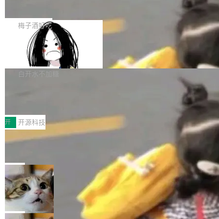
展开启新的篇章。
滞，过去三个月内没有任何条目完成更新，用户
如果你在 Spring Boot 里做过国际化，流程大概
提交的编辑请求也长期处于待处理状态。 Groki
是这样的：配 MessageSource 的 Bean、写 R
梅子酒好吃
pedia 于去年底上线，定位为由人工智能生成内
eloadableResourceBundleMessageSource、
容的百科平台，被马斯克视为传统众包百科网站
Apache Doris 4.1 全面增强 Iceberg：
声明 LocaleResolver、注册 LocaleChangeInt
支持 UPDATE、MERGE INTO 与 Iceb
维基百科的替代方案。Lawfare 调查发现，无论
erceptor…五六步之后才能看到第一行翻译文
Apache Doris 4.1 要补齐的，正是缺失的那一
erg V3
热门页面还是低关注度页面，均未出现近期更
本。 Solon 换了个方式。整个 i18n 模块围绕三
半。在已有查询能力的基础上，Doris 进一步支
白开水不加糖
新，相关问题并非局限于特定领域，而是在不同
个解析器、一个注解、一个工具类展开——没有
持了 UPDATE、DELETE、MERGE INTO 等数
主题和访问量页面中普遍存在。 调查人员最初认
XML、没有拦截器注册、没有样板配置。 资源
Testin XAgent：CIO智能测试落地指南
据修改操作、完整的表结构管理与分区演进，以
为，Grokipedia可能只是限...
文件的约定 把文件放到 resources/i18n/ 下： r
及 rewrite_data_files、expire_snapshots 等日
7月30日，TiD2026质量竞争力大会在北京中关
esources/i18n/messages.properties ...
常维护操作，并完整支持 Iceberg V3 格式。
村国家自主创新示范区会议中心开幕。本届大会
开
开源科技
由中关村智联软件服务业质量创新联盟主办，以
让非法状态不可表示：一篇关于 ADT
“智构可信·质创未来——AI原生时代的质量新范
的帖子在 Reddit 火了
式”为主题，直面AI从实验室走向规模化产业落地
有一种东西，一旦用过就回不去了。Alex Fedos
的核心质量命题。会上，《2026智能研发生产力
eev 管它叫"软件设计的基石"。 他说的东西不新
局
工具选型手册》发布，Testin云测的Testin XAge
鲜——代数数据类型（ADT），尤其是和类型
Cloudflare 开源内部企业 AI 平台 Clou
nt智能测试系统入选AI测试领域代表产品。对CI
（sum type）。但他说清楚了一件事：这不是类
dflare OS
O而言，这提示了一个转变：AI测试正在从效率
型系统的学术体操，是日常编码的思维方式。 文
Cloudflare 发布了一个开源项目 Cloudflare O
工具升级为企业的质量基础设施。 CIO面对的新
章从一个简单的例子切入。一个网站的深色主题
S。如果你只看官方博客，你会觉得这是又一
局