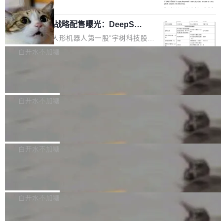
5% RHAE Best@1，超过了 ARC 报告的人类专
覆盖 rust-lang/rust 单一仓库的代码贡献。这不
局
家基线 95.4%。 不是又一个 coding agent 包装
是项目级别的官方立场，目前由五个团队采纳，
宇树科技 IPO 战略配售曝光：DeepSe
器 Prime Agent 的架构和市面上大多数 coding
但它可能是主流开源项目中关于 AI 辅助贡献最
ek 获配 93.3 万股，锁定 36 个月
agent 有本质区别。大多数 agent harness 的设
细致的一份规则。 政策的核心只有一句话：LLM
8月6日晚间，“人形机器人第一股”宇树科技股份
计是基于早期模型的能力—...
可以用来分析、提炼、审阅、建议，但不能用来
有限公司披露IPO发行价格及战略配售结果，杭
白开水不加糖
创作。 具体来说，LLM 生成的代码可以提交，
州深度求索人工智能基础技术研究有限公司（De
但必须满足五个条件：预先安排、非关键、高质
Docker 29.7.2 发布
epSeek）获配93.3399万股，按150.8元/股发行
量、充分测试、充分审查，并且必须披露。LLM
价格计算，认购金额约1.41亿元，股份锁定期为
Docker 29.7.2 现已发布，具体更新内容如下：
不得生成涉及安全性的关键变更，除非作者本身
36个月。 公告显示，本次宇树科技战略配售对
Bug fixes and enhancements 修复多次传递同
白开水不加糖
就是领域专家。即使如此，政策也"强烈不建
象主要包括长期投资机构、与公司业务具有战略
一环境变量时，docker service create和docker
议"这么做。 对于不披露的情况，审核者可以直
合作关系或长期合作愿景的大型企业、科创板保
Apache Fluss 毕业成为顶级项目
service update会发生 panic 的问题。docker/cl
接关闭 PR，无需解释。 政策作者 Jynn Ne...
荐人跟投子公司，以及公司高级管理人员和核心
i#7145 修复了 Docker Engine 29.7.0 中引入的
今年 7 月，Apache Fluss 的毕业提案在 Apach
员工参与设立的专项资产管理计划。其中，Dee
一个回归问题，该问题导致拉取镜像时会拒绝包
e 孵化器项目管理委员会（IPMC）投票中获得
白开水不加糖
pSeek作为与宇树科技具备战略合作关系的企
含绝对 hardlink 目标的镜像（此类镜像由某些镜
全票通过，随后获 Apache 软件基金会董事会批
业，获配股份数量占本次发行数量的2.31%。 除
像构建工具生成）。moby/moby#53305 修复了
马斯克 AI 百科项目 Grokipedia 被曝数
准。今天，Apache 软件基金会正式宣布 Apach
DeepSeek外，腾讯旗下上海启善投资有限公司
月未更新
Docker Engine 29.7.0 中引入的一个回归问
e Fluss 孵化毕业，成为 Apache 顶级项目（TL
埃隆·马斯克推出的AI百科项目 Grokipedia 被曝
获配9...
题，该问题可能导致在旧版 Linux 内核...
P）！这一里程碑不仅标志着 Fluss 迈入新的发
长期停止内容更新，未能实现其作为“AI版维基百
白开水不加糖
展阶段，也将进一步推动流式存储、实时湖仓与
科”替代品的目标。 据 Lawfare 最新调查，自今
AI 数据基础加速融合，为实时数据基础设施的发
Solon I18n：三种解析器，零样板代码
年4月以来，Grokipedia 页面更新功能基本停