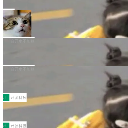
e” 和 Muse Spark 1.2 模型
mmit 之间的空隙里丢失了。 DeltaDB 要做的就
金额高达158.3亿美元，这一单项投入已经逼近
Meta 今天发布了两款 AI 产品：Muse Code，
是把这段空隙补上。 回退到任何一次编辑：Delt
微软同期总资本开支的四成。 与亚马逊、Alpha
一个在终端里运行的编程 agent；Muse Spark
局
aDB 捕获 commit 之间的每一次操作，...
bet、微软以及 Meta 等传统科技巨头相比，Spa
1.2，驱动这个 agent 的新模型。一句话概括：
ceXAI的资金消耗速度尤为引人瞩目。然而，支
美团开源 LoHoSearch，用知识图谱校
你可以用 curl -fsSL https://dev.meta.ai/install.
准 AI 能力认知
撑庞大支出的资金来源却呈现出截然不同的面
sh | bash 安装一个能在大项目里自动规划、写
机器出题的前提，是让机器拥有全局视野。整个
貌。数据显示，微软和 Meta 主要依托充沛的经
代码、验证结果的 AI 终端工具。 据介绍，Muse
构建流程可以分为四个环节：建图 → 控制难度
白开水不加糖
营现金流来覆盖资本开支，其资本支出覆盖率分
Code 是 Meta 的编程 agent 产品。它和市场上
→ 质量把关 → 数据概览。
别达到155% 和106%;而SpaceXAI的经营现金
腾讯开源 UCL-MPComm 通信库
已有的终端编程 agent 在设计理念上有几个明显
流仅能覆盖资本开支的12...
的差异点。 异步后台 agent：Muse Code 有一
腾讯网平团队宣布开源了 UCL-MPComm 通信
个主 agent 循环，外加一组后台 agent。这些后
库，并将作为transport接入Mooncake TENT。
白开水不加糖
台 agent...
该通信库针对AI Memory池化场景的数据传输需
CoStrict入选工信部2025人工智能应用
求进行了深度优化，能够实现数据中心内大规模
典型案例
计算节点间多种内存类型的高性能通信。 UCL-
近日，工信部科技司公示《2025人工智能应用典
MPComm将作为一种传输引擎接入Mooncake T
型案例入选名单》，深信服“面向企业研发场景的
开
开源科技
ENT，实现零拷贝传输性能提升30%、非零拷贝
开源 AI 编程平台 CoStrict 应用”凭借卓越的技术
传输性能最高提升5倍。UCL-MPComm底层基
深信服AI算力网关入选工信部人工智能
创新与落地成效成功入选。 全链路私有化部署，
应用典型案例！
于自研UCL-Engine通信引擎，后续腾讯网平将
助力企业AI研发安全落地 当前，越来越多企业已
前不久，工业和信息化部正式发布《2025年人工
持续开源更多基于UCL-Engine的高性能通信组
经开始引入 AI Coding 工具，通过调用公有云模
智能应用典型案例名单》，集中展示人工智能在
开
开源科技