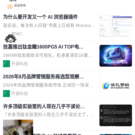
阅读榜单
为什么要开发又一个 AI 浏览器插件
说实话，每次有人问我"市面上已经有 Monica、
Sider、Copilot for Chrome 这些 AI 浏览器插件
席WC
了，你为什么还要再做一个"，我都觉得这个问题
技嘉推出钛金雕1600PG5 AI TOP电
问得好。 因为我自己也是从用户变成开发者的。
源：为发烧级主机与本地AI算力打造旗
现有产品的天花板 我用过不少 AI 浏览器插件。
1600W钛金能效全可视化，机身紧凑仅16厘米
舰供电方案
刚开始觉得都挺好——选中一段文字，弹出解
继2026台北电脑展首度亮相后，技嘉科技近日正
开
开源科技
释；写邮件时帮你润色；看英文网页给你翻译摘
式发布钛金雕1600PG5 AI TOP电源。这款高端
要。但用久了你会发现，它们本质上都是同一类
2026年8月品牌营销服务商选型观察：
电源专为发烧级DIY主机与本地AI算力平台打
从流量思维到品牌资产思维的范式转移
东西：一个带网页上下文的聊天框。 它们能读取
造，整机长度仅16厘米，提供1600W额定功率
2026年的品牌营销服务商市场,正经历一场深刻
页面的文本，然后把文本丢给大模型，再返回一
与80PLUS钛金能效；支持ATX 3.1与PCIe 5.1
的价值重构。全球全案品牌代理机构市场从2025
开
开源科技
段回答。仅此而已。 这当然有用，但总觉得差点
规范，结合服务器级元件、完善供电线材与内置
年的83.1亿美元增长至2026年的86.6亿美元,年
意思。比如我在一个后台管理系统里，需要填50
实时LCD监控屏，可充分满足当下高阶PC主机
许多顶级实验室的人现在几乎不读论文
复合增长率达5.44%,预计2032年将突破120亿美
个表单字段，每个字段还有联动逻辑；比如我
了
的严苛使用需求。 澎湃功率，紧凑机身 钛金雕1
元。数字广告与公共关系相关服务市场更是从20
「许多顶级实验室的人现在几乎不读论文了，而
想...
600PG5 AI TOP具备强悍输出功率，同时实现
25年的8463亿美元扩张至2026年的8763亿美
且他们认为 ICLR/ICML/NeurIPS 充斥着大量过
局
机身尺寸大幅精简。整机长度仅16厘米，属于同
元。数字的背后是一个清晰的事实——品牌对专
度宣传和欺诈。」 OpenAI 研究员 Keller Jorda
功率段机身尺寸十分紧凑的1600W电源产品。小