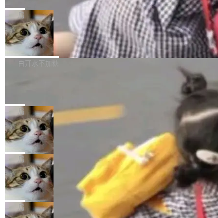
C版的产品，搭载“人机双写”重磅功能——你写
全球知名开源多媒体框架 FFmpeg 今天正式发
给 OpenAI 总法律顾问 Che Chang 发了封邮
你的，AI写AI的，同屏协作互不干扰。一句话让
布了 9.0 版本。这个版本除了带来新一代音视频
局
件，附了一封长信，要求 OpenAI 配合调查前苹
AI帮你干活，现在开启全新体验！ 温馨提示：
处理能力和硬件加速支持之外，还有一个特殊之
果员工带走机密信...
体验WorkBuddy鸿蒙PC版前，请将 HUAWEI M
亚马逊成本失控：AI 写代码烧掉 1215
处：FFmpeg 9.0 的代号是“Lei”。 这个名字，
万元，超预算 860%
atePad Edge 升级至 HarmonyOS 6.1.0.135S
来自中国开发者雷霄骅（Lei Xiaohua）。 对于
外媒近日曝光了亚马逊的多份内部报告显示，AI
P9 patch03及以上版本。 *升级路径：设置 > 搜
很多中国音视频开发者而言，这个名字并不陌
导致公司在多个项目上超支。《金融时报》报道
白开水不加糖
索“软件更新” > 检查更新，即可搜索新版本，下
生。十年前，他通过大量中文技术文章、源码分
称，仅一个项目的成本超支就高达 180 万美元
载安装完成升级即可。 没有...
析和开源示例，让一代开发者第一次真正理解 F
Hugging Face CEO 发声：中国正在开
（约合人民币 1215 万元）。 具体来说，一名工
源模型上碾压我们
Fmpeg，也成为很多人进入音视频开发领域的
程师借助 Anthropic 旗下 Claude Sonnet 模型
"他们正在开源模型上碾压我们。" Hugging Fac
“启蒙老师”。 而今年，恰好是雷霄骅离世十周
编写程序，目标是完成电商平台作者信息与商品
e CEO Clément Delangue 在 CNBC 的采访里
局
年。FFmpeg 社区最终选择用一个大版本的名
列表的数据匹配 —— 一项常规的数据处理任
没有拐弯抹角。他说中国正在赢得 AI 竞赛，而
字，留下了这份纪念。 雷霄骅曾是中国传媒大学
务，最终却产生了 180 万美元的账单，实际支出
当 AI agent 把源码变成了最好的扩展系
且按目前的速度，中国 AI 工具预计在今年底或
数字电视技术方向的博士生，长期从事视频、音
统，开发者工具必须开源
超出原定预算 860%。 更令人意外的是，该项目
2027 年就能追上美国前沿实验室的水平。 Dela
五年前，David Crawshaw 问过很多软件工程师
频技...
最终并未成功落地，而高额算力消耗持续运行长
ngue 把原因归结为一件事：开放协作。中国的
一个问题：你写过什么给自己用的程序？答案几
局
达 5 个月，公司直到财务对账时才察觉异常。这
AI 开发者在一个共享和协作的生态里加速迭代，
乎都是没有。工程师们整天用别人写的程序写程
意味着一个无人看管的 AI 程序，在近半年时间
而美国模型厂商在"闭门造车"。他的原话是 "buil
DeepSeek Harness 宣布内测邀请，全
序给别人用。偶尔有人自己写个博客系统、智能
里日夜不停地"烧钱"。 复盘显示，...
网最大规模开源 Agent 路演现场诞生
ding in silos"——各自为战，互不通气。 这个判
家居控制、家庭实验室，都算稀奇事。 Crawsh
一条内测招募帖，发出去的时候大概没人想到它
断从他嘴里说出来分量不同。Hugging Face 是
aw 是 Shelley 的作者，一个开源 AI coding age
会变成一场开源 Agent 生态的路演。 8月1日，
局
全球最大的开源 AI 平台，上面跑着上百万个模
nt。他最近在博客上写了一篇文章，核心论点很
DeepSeek Harness 团队负责人崔添翼（tiany