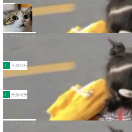
一在人才争夺战中失血的公司。六月，Google
er HE-AAC 960 解码 (DAB+) transpose_cuda
Code 在 X 上发帖：「DeepSeek Flash did 8T
局
连失两员大将：Noam Shazeer 去了 Op...
filter 添加 AMF Frame Rate Converter (vf_frc
tokens on August 1st. 5T of free usage + 3T
_amf) filter SMPTE 2094-50 元数据支持和直
NetBSD 11.0 正式发布
on OpenCode Go.」79.8 万次浏览，连带着 #
通 ProRes RAW VideoToolbox 硬件加速器 AP
DeepSeek一天消耗了8万亿# 上了微博热搜——
NetBSD 11.0 现已正式发布，这是 NetBSD 操
V ...
注意这是 OpenCode 一家的消耗。 OpenCode
作系统的第十八个主要版本。 自 NetBSD 10.1
白开水不加糖
是 Anomaly 出品的 AI 编程工具，套餐 10 美元/
以来的变化 更新亮点： 新增对 RISC-V 处理器
月。用户交了 10 美元，就能用 DeepSeek Flas
2026 ChinaJoy鸿蒙游戏增长臻享会举
架构的支持。NetBSD 11.0 是首个支持 64 位 R
办，鲸鸿动能系统呈现游戏行业解决方
h 随便写代码，按网友说法：「怎么使劲用也用
ISC-V 平台的稳定版本，涵盖一系列基于 StarFi
8月1日，2026 ChinaJoy期间，鸿蒙游戏增长臻
案
不完。」5T 来自免费额度，3T 来自 Go...
ve JH71XX 的设备，例如 VisionFive 2、PINE
享会在上海举办。鸿蒙生态的全场景智慧营销平
开
开源科技
64 STAR64，以及 QEMU。 增强了对 POSIX.1
台鲸鸿动能协同华为游戏中心，面向游戏行业开
-2024 和 C23 编程接口标准的兼容性。 compat
技嘉X3D系列再添新成员 B850 AORU
发者及生态伙伴，系统呈现了平台在游戏领域的
S ELITE X3D主板强化性能体验
_linux(8) 增强了对 Linux 系统调用的支持，包
完整能力版图——从IAP高价值用户的全周期经
面向AMD Ryzen X3D处理器玩家，技嘉X3D系
括 epoll（围绕 kqueue 实现）、POSIX 消息队
营、到IAA游戏的“买变一体”正循环、再到联运与
列主板阵容迎来新成员——B850 AORUS ELITE
开
开源科技
列、...
广告协同的全链路经营闭环，以及面向全球市场
X3D。作为面向主流高性能平台打造的全新主板
的出海增长布局。 华为终端云业务商业化销售负
Zadig v5.0 发布：AI 发布专员与 AI 审
产品，B850 AORUS ELITE X3D延续技嘉在X3
查专员上线
责人在开场致辞中表示，游戏开发者的核心诉求
D平台优化上的技术积累，旨在为游戏玩家带来
我们团队这几天最大的卡点不是 AI 写得不够
已不再是“多一个投放渠道”，而是一套能够持续
更稳定、更高效的装机选择。 B850 AORUS ELI
好，是 AI 写得太好了。 好到审查排期从两天的
白开水不加糖
驱动增长的体系。截至目前，搭载HarmonyOS
TE X3D基于AMD AM5平台打造，支持AMD Ry
活儿拖成了五天。PR 一堆起来没人敢合，发布