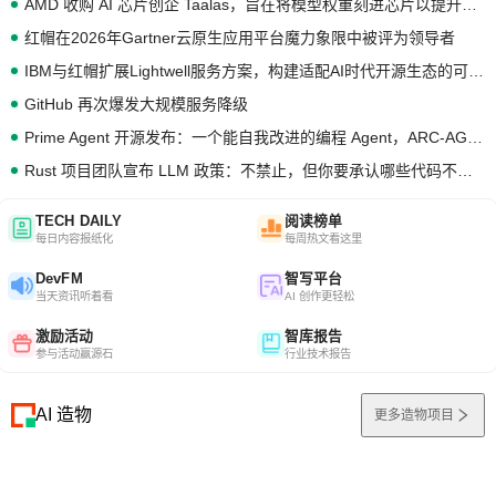
AMD 收购 AI 芯片创企 Taalas，旨在将模型权重刻进芯片以提升推理性能
红帽在2026年Gartner云原生应用平台魔力象限中被评为领导者
IBM与红帽扩展Lightwell服务方案，构建适配AI时代开源生态的可信基础设施
GitHub 再次爆发大规模服务降级
Prime Agent 开源发布：一个能自我改进的编程 Agent，ARC-AGI 3 超越人类专家基线
Rust 项目团队宣布 LLM 政策：不禁止，但你要承认哪些代码不是你写的
TECH DAILY
阅读榜单
每日内容报纸化
每周热文看这里
DevFM
智写平台
当天资讯听着看
AI 创作更轻松
激励活动
智库报告
参与活动赢源石
行业技术报告
AI 造物
更多造物项目