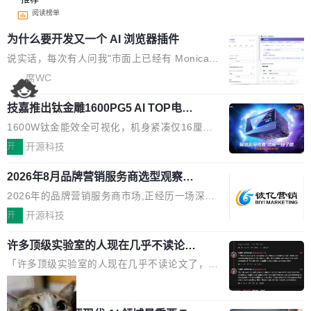
阅读榜单
为什么要开发又一个 AI 浏览器插件
说实话，每次有人问我"市面上已经有 Monica、
Sider、Copilot for Chrome 这些 AI 浏览器插件
席WC
了，你为什么还要再做一个"，我都觉得这个问题
技嘉推出钛金雕1600PG5 AI TOP电
问得好。 因为我自己也是从用户变成开发者的。
源：为发烧级主机与本地AI算力打造旗
现有产品的天花板 我用过不少 AI 浏览器插件。
1600W钛金能效全可视化，机身紧凑仅16厘米
舰供电方案
刚开始觉得都挺好——选中一段文字，弹出解
继2026台北电脑展首度亮相后，技嘉科技近日正
开
开源科技
释；写邮件时帮你润色；看英文网页给你翻译摘
式发布钛金雕1600PG5 AI TOP电源。这款高端
要。但用久了你会发现，它们本质上都是同一类
2026年8月品牌营销服务商选型观察：
电源专为发烧级DIY主机与本地AI算力平台打
从流量思维到品牌资产思维的范式转移
东西：一个带网页上下文的聊天框。 它们能读取
造，整机长度仅16厘米，提供1600W额定功率
2026年的品牌营销服务商市场,正经历一场深刻
页面的文本，然后把文本丢给大模型，再返回一
与80PLUS钛金能效；支持ATX 3.1与PCIe 5.1
的价值重构。全球全案品牌代理机构市场从2025
开
开源科技
段回答。仅此而已。 这当然有用，但总觉得差点
规范，结合服务器级元件、完善供电线材与内置
年的83.1亿美元增长至2026年的86.6亿美元,年
意思。比如我在一个后台管理系统里，需要填50
实时LCD监控屏，可充分满足当下高阶PC主机
许多顶级实验室的人现在几乎不读论文
复合增长率达5.44%,预计2032年将突破120亿美
个表单字段，每个字段还有联动逻辑；比如我
了
的严苛使用需求。 澎湃功率，紧凑机身 钛金雕1
元。数字广告与公共关系相关服务市场更是从20
「许多顶级实验室的人现在几乎不读论文了，而
想...
600PG5 AI TOP具备强悍输出功率，同时实现
25年的8463亿美元扩张至2026年的8763亿美
且他们认为 ICLR/ICML/NeurIPS 充斥着大量过
局
机身尺寸大幅精简。整机长度仅16厘米，属于同
元。数字的背后是一个清晰的事实——品牌对专
度宣传和欺诈。」 OpenAI 研究员 Keller Jorda
功率段机身尺寸十分紧凑的1600W电源产品。小