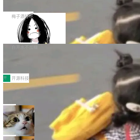
展开启新的篇章。
滞，过去三个月内没有任何条目完成更新，用户
如果你在 Spring Boot 里做过国际化，流程大概
提交的编辑请求也长期处于待处理状态。 Groki
是这样的：配 MessageSource 的 Bean、写 R
梅子酒好吃
pedia 于去年底上线，定位为由人工智能生成内
eloadableResourceBundleMessageSource、
容的百科平台，被马斯克视为传统众包百科网站
Apache Doris 4.1 全面增强 Iceberg：
声明 LocaleResolver、注册 LocaleChangeInt
支持 UPDATE、MERGE INTO 与 Iceb
维基百科的替代方案。Lawfare 调查发现，无论
erceptor…五六步之后才能看到第一行翻译文
Apache Doris 4.1 要补齐的，正是缺失的那一
erg V3
热门页面还是低关注度页面，均未出现近期更
本。 Solon 换了个方式。整个 i18n 模块围绕三
半。在已有查询能力的基础上，Doris 进一步支
白开水不加糖
新，相关问题并非局限于特定领域，而是在不同
个解析器、一个注解、一个工具类展开——没有
持了 UPDATE、DELETE、MERGE INTO 等数
主题和访问量页面中普遍存在。 调查人员最初认
XML、没有拦截器注册、没有样板配置。 资源
Testin XAgent：CIO智能测试落地指南
据修改操作、完整的表结构管理与分区演进，以
为，Grokipedia可能只是限...
文件的约定 把文件放到 resources/i18n/ 下： r
及 rewrite_data_files、expire_snapshots 等日
7月30日，TiD2026质量竞争力大会在北京中关
esources/i18n/messages.properties ...
常维护操作，并完整支持 Iceberg V3 格式。
村国家自主创新示范区会议中心开幕。本届大会
开
开源科技
由中关村智联软件服务业质量创新联盟主办，以
让非法状态不可表示：一篇关于 ADT
“智构可信·质创未来——AI原生时代的质量新范
的帖子在 Reddit 火了
式”为主题，直面AI从实验室走向规模化产业落地
有一种东西，一旦用过就回不去了。Alex Fedos
的核心质量命题。会上，《2026智能研发生产力
eev 管它叫"软件设计的基石"。 他说的东西不新
局
工具选型手册》发布，Testin云测的Testin XAge
鲜——代数数据类型（ADT），尤其是和类型
Cloudflare 开源内部企业 AI 平台 Clou
nt智能测试系统入选AI测试领域代表产品。对CI
（sum type）。但他说清楚了一件事：这不是类
dflare OS
O而言，这提示了一个转变：AI测试正在从效率
型系统的学术体操，是日常编码的思维方式。 文
Cloudflare 发布了一个开源项目 Cloudflare O
工具升级为企业的质量基础设施。 CIO面对的新
章从一个简单的例子切入。一个网站的深色主题
S。如果你只看官方博客，你会觉得这是又一
局