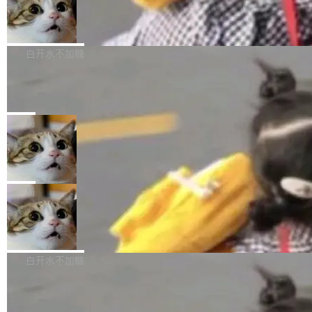
型。谁在开源赛道上领先，...
简单：开发者工具必须开源。 理由不是传统的自
商汤 SenseNova U1.5-Lite-Preview
i）在 X 上发帖： 「如果你是 Agent Harness 相
开源
由软件情怀，而是一个跟 AI agent 直接相关的
关开源项目的开发者，希望参加 DeepSeek Har
商汤科技宣布面向社区开源轻量级统一多模态模
技术判断。 两行 prompt 就能个性化任何软件 C
ness 的内测，可以回复或私信联系我。请附上
型的预览版本 SenseNova U1.5-Lite-Preview。
白开水不加糖
rawshaw 给出了两个 prompt。 第一个： "下载
GitHub id 以及开源代表作。」 DeepSeek 曾在
公告称，SenseNova U1.5-Lite-Preview并非简
某个软件的源码，在本地构建。修改 agent ...
官方招聘信息中写过一条简洁有力的公式：Mod
Ubuntu 将核心系统包从 deb 转成了 s
单的模型规模升级，而是基于 SenseNova U1
nap
el + Harness = Agent。模型负责理解和推理，
的一次系统性迭代，不仅在同一架构中贯通视觉
Ubuntu 正在把又一个核心系统包从 deb 转为 s
Harness 负责把能力落到真实环境中——调用工
理解、推理、生成与编辑，还仅以 8B-MoT 的轻
nap。这次是 hwctl——一个用来检查 Ubuntu
局
具、读写文件、管理上下文、处理错误、完成闭
量大小，将能力推进到4K、更精细的真实质感、
硬件认证状态的命令行工具。 Canonical 工程师
环。崔添翼招人的标...
更复杂的视觉控制和可持续迭代编辑。 相比 U
Dario Amodei 担心新人来 Anthropic
Alan Griffiths 在邮件列表中说得很直白：「hwc
只为金钱，不为使命
1，U1.5-Lite-Preview 在以下方向上带来了显著
tl 是一个 Ubuntu 专有的包，它和它的依赖项都
顶级 AI 研究员在两家公司之间来回跳，中间只
提升： 原生支持4K图像生成； 更精细的局部纹
是 Ubuntu 专有的，不会用在其他发行版上。」
隔了几天。 Lilian Weng 上周刚宣布因健康原因
局
理、细节与真实世界质感； 更准确的中英文文字
所以 deb 版本的受众实际上为零。既然只有 Ub
离开 Thinking Machines Lab，说自己作为联合
生成与复杂版式组织； 更稳定的图...
untu 用户在用，那用 snap 打包就没什么可纠结
FFmpeg 9.0 发布
创始人的角色「太累了」。几天后，The Inform
的。 从 deb 到 snap 的迁移路径 hwctl 是 rust-
ation 就曝出她将重回 OpenAI，负责递归自我
FFmpeg 9.0 现已发布，包含多项改进。官方更
hwlib 硬件 API 库的一部分，命令行工具负责查
改进方向的研究。她是 Thinking Machines 过
新日志列出的 9.0 版本主要更新内容如下： 扩
白开水不加糖
询 Ubuntu 的硬件认证数据库。...
去一年内第四个离开的联合创始人。 这家由前
展 AMF 色彩转换器 (vf_vpp_amf) 的 HDR 功能
OpenAI CTO Mira Murati 创立的公司，连创始
DeepSeek V4 Flash 单日消耗 8 万亿 t
MP4 muxer 中支持 LCEVC 音轨复用 Playdate
okens 登顶热搜
团队都留不住。 但 Thinking Machines 不是唯
视频编码器和多路复用器 添加 v360_vulkan filt
8 万亿 tokens。一天。一家公司的消耗。 Open