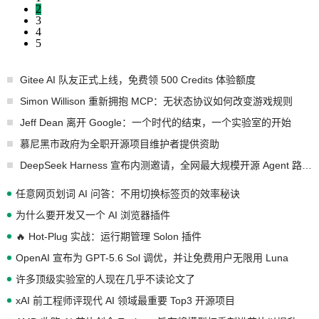
2
3
4
5
Gitee AI 队友正式上线，免费领 500 Credits 体验额度
Simon Willison 重新拥抱 MCP：无状态协议如何改变游戏规则
Jeff Dean 离开 Google：一个时代的结束，一个实验室的开始
慕尼黑市政府为全职开源项目维护者提供资助
DeepSeek Harness 宣布内测邀请，全网最大规模开源 Agent 路演现场诞生
任意网页划词 AI 问答：不用切换标签页的效率秘诀
为什么要开发又一个 AI 浏览器插件
🔥 Hot-Plug 实战：运行期管理 Solon 插件
OpenAI 宣布为 GPT-5.6 Sol 调优，并让免费用户无限用 Luna
许多顶级实验室的人现在几乎不读论文了
xAI 前工程师评现代 AI 领域最重要 Top3 开源项目