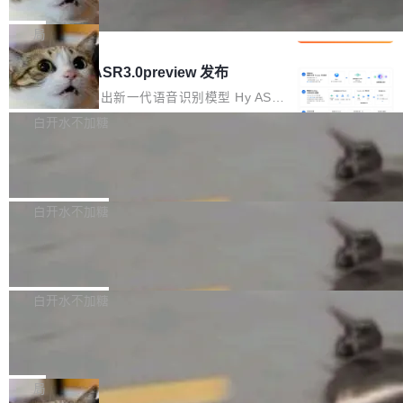
che 量化 + 权重压缩，吞吐量提升 4
代码检索手段（如关键词匹配、目录遍历）仅能
短剧部门，有互联网大厂背景。在公司内部架构
Kimi 和 GLM 是当前最强的大模型系列之一，但
1%，成本降 30%
在语法层面完成文本定位，难以触及代码的语义
调整期间，部门三次通知全员将数据从A集群迁
它们有一个共同的问题：太吃显存了。月之暗面
局
内涵与结构关联，导致开发者使用代码智能体在
移到B集群，王某都回复了"收到"。 他没有迁移
的 Kimi K 系列和智谱的 GLM 都是长上下文、M
理解大规模代码仓时面临显著"代码仓理解"瓶
腾讯混元 Hy ASR3.0preview 发布
数据。2024年9月3日下午4点，他使用此前登录
oE 架构的大模型，好用到让人上瘾，但 GPU 显
颈。 代码仓深度理解服务（以下简称" CodeBas
的账号密码进入A集群，输入了一条被程序员圈
存永远不够用。 Cloudflare 的 Workers AI 团队
腾讯混元正式推出新一代语音识别模型 Hy ASR
e深度理解服务"）是华为云码道（CodeA...
称为"删库跑路"的命令——最高管理员权限、无
一直在跑这些模型的推理。他们在官方博客上发
3.0preview。基于最新一代大语言模型 Hy3 的
白开水不加糖
需确认、强制递归删除。17个小时后，运维人员
了一篇技术文章，详细拆解了三种让大模型在 G
语言理解能力，以及融合了高精度语音识别与深
发现异常并中止进程时，89TB数据已经没了。
Pale Moon 34.3.2 发布，苍月浏览器
PU 上跑得更省、更快的技术手段——KV cache
度语义理解能力，实现了语音识别能力的全面升
删掉的是AI游戏部门的全部开发文件，包括公司
量化、模型权重压缩、以及共享 KV cache 的完
级。 根据介绍，Hy ASR3.0preview 目标在于：
Pale Moon 34.3.2 现已发布，这是一个安全更
自研的多个文生3D和...
整性保护。效果是：吞吐量提升 41%，每 token
让语音识别不再只是听清，而是真正听懂。通过
新和少量网页兼容性修复版本。 Changes/fixe
白开水不加糖
成本降低 30%，精度不变。 FP8 省的不仅是显
先理解你的语境和意图，再把准确的文字直接给
s： 实现了URL.Parse()便捷功能 对浏览器内部
存 KV cache 是推理时最吃显...
到你。从“逐字转写、单点优化”演进为“理解语
PostgreSQL 18/19 新特性深度解读
函数添加了多项边界检查，以避免潜在的越界访
境、兼容场景、一键直出”。 Hy ASR 3.0 previe
问、下溢和溢出。（DiD） 修复了加载和解析内
演讲者分享了一个有趣的实践：面对 PG 18 已
w 不要求标准普通话，方言识别覆盖粤语、吴语
容提供的字体时出现的几个问题 为避免音频加
发布的 Release Notes，他利用 AI 工具（如 Co
白开水不加糖
等 10 大方言片区和 20 余个二级小片区。在开
载、处理和播放过程中可能出现的一系列错误，
pilot）对数千条 commit 日志进行自动分析，先
源评测集中，Hy ASR 3.0 preview 在多语种的
对音频采样频率设定了下限 采样率低于 8kHz
慕尼黑市政府为全职开源项目维护者提
让模型总结出三十余条潜在特性，再逐条要求生
WER（...
供资助
（通常被认为是 "telephone"/"walkie-talkie" 音
成详细解释和代码校验，最终筛选出对用户体感
"在过去大约 10 年的大部分时间里，libexpat 的
质的最低采样率）的音频格式将被拒绝 修复了 C
最强的若干项。对于尚未正式发版的 PG 19，则
维护工作一直与我的日常工作、家务、社交生活
局
SS 圆角虚线样式中可能存在的问题 如果表单中