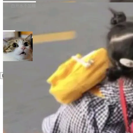
正，才能成为机器能理解的高质量数据。医学影
理工具。它可以查看，转换，编辑和分类所有主
白开水不加糖
像AI落地最昂贵的环节，不是算法，是专业医生
流格式的电子书。Calibre 是个跨平台软件，可
的时间。 张医生是某三甲医院放射科副主任医
SwiftUI 问世七年了，为什么开发者还
以在 Linux、Windows 和 macOS 上运行。 Cal
师，牵头一项腹部肌肉影像课题。他需要在数百
在骂它？
ibre 9.12 现已正式发布，此次更新内容如下：
Yakov Manshin 发了一期长达 40 分钟的 YouT
张CT影像上完成像素级精细分割，让系统"...
新功能 macOS：在 Connect/Share 按钮中添加
ube 视频，标题是"SwiftUI 七年后：一个平庸的
局
通过 AirDop 共享书籍的功能 Content server：
故事"。视频核心观点很简单：SwiftUI 发布七年
支持可向服务器后端添加新端点的插件 Edit boo
了，仍然像一个永久公测版。 Manshin 从数据
k：Compress images：添加将 GIF 图像转换为
流、布局系统、API 稳定性、性能、跨平台五个
加载更多
JPEG/WebP 的选项 ToC Editor：添加一个按
维度逐一批判了 SwiftUI。最让人印象深刻的一
钮，用于对目录中的条目进...
个论据是：苹果官方的 SwiftUI 教程项目 Land
marks，用最新 Xcode 在最新 macOS 上构建
运行，出来的效果是坏的——侧边栏按钮大小不
一，界面错位。他说这个问题"两年前就发现了，
©OSCHINA(OSChina.NET)
京ICP备2025119063号
至今没变"。 数据流方面，Manshin 指出 SwiftU
I 的属性包装器演进史...