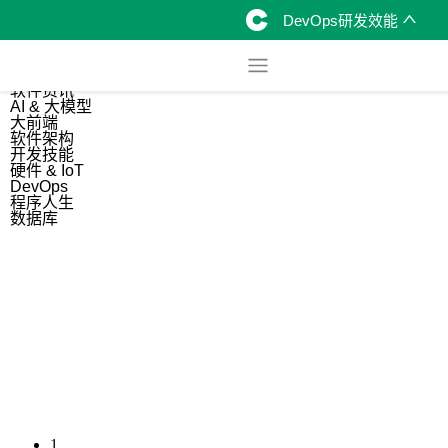
DevOps研发效能
综合
开源资讯
软件资讯
AI & 大模型
大前端
软件架构
开发技能
硬件 & IoT
DevOps
程序人生
数据库
1