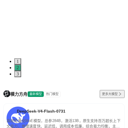
1
2
3
模力方舟
最新模型
热门模型
更多大模型
DeepSeek-V4-Flash-0731
高效轻量化MoE模型，总参284B，激活13B，原生支持百万超长上下
文能力。推理速度快、延迟低、调用成本低廉，综合能力均衡，主打