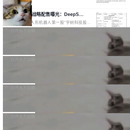
5% RHAE Best@1，超过了 ARC 报告的人类专
覆盖 rust-lang/rust 单一仓库的代码贡献。这不
局
家基线 95.4%。 不是又一个 coding agent 包装
是项目级别的官方立场，目前由五个团队采纳，
宇树科技 IPO 战略配售曝光：DeepSe
器 Prime Agent 的架构和市面上大多数 coding
但它可能是主流开源项目中关于 AI 辅助贡献最
ek 获配 93.3 万股，锁定 36 个月
agent 有本质区别。大多数 agent harness 的设
细致的一份规则。 政策的核心只有一句话：LLM
8月6日晚间，“人形机器人第一股”宇树科技股份
计是基于早期模型的能力—...
可以用来分析、提炼、审阅、建议，但不能用来
有限公司披露IPO发行价格及战略配售结果，杭
白开水不加糖
创作。 具体来说，LLM 生成的代码可以提交，
州深度求索人工智能基础技术研究有限公司（De
但必须满足五个条件：预先安排、非关键、高质
Docker 29.7.2 发布
epSeek）获配93.3399万股，按150.8元/股发行
量、充分测试、充分审查，并且必须披露。LLM
价格计算，认购金额约1.41亿元，股份锁定期为
Docker 29.7.2 现已发布，具体更新内容如下：
不得生成涉及安全性的关键变更，除非作者本身
36个月。 公告显示，本次宇树科技战略配售对
Bug fixes and enhancements 修复多次传递同
白开水不加糖
就是领域专家。即使如此，政策也"强烈不建
象主要包括长期投资机构、与公司业务具有战略
一环境变量时，docker service create和docker
议"这么做。 对于不披露的情况，审核者可以直
合作关系或长期合作愿景的大型企业、科创板保
Apache Fluss 毕业成为顶级项目
service update会发生 panic 的问题。docker/cl
接关闭 PR，无需解释。 政策作者 Jynn Ne...
荐人跟投子公司，以及公司高级管理人员和核心
i#7145 修复了 Docker Engine 29.7.0 中引入的
今年 7 月，Apache Fluss 的毕业提案在 Apach
员工参与设立的专项资产管理计划。其中，Dee
一个回归问题，该问题导致拉取镜像时会拒绝包
e 孵化器项目管理委员会（IPMC）投票中获得
白开水不加糖
pSeek作为与宇树科技具备战略合作关系的企
含绝对 hardlink 目标的镜像（此类镜像由某些镜
全票通过，随后获 Apache 软件基金会董事会批
业，获配股份数量占本次发行数量的2.31%。 除
像构建工具生成）。moby/moby#53305 修复了
马斯克 AI 百科项目 Grokipedia 被曝数
准。今天，Apache 软件基金会正式宣布 Apach
DeepSeek外，腾讯旗下上海启善投资有限公司
月未更新
Docker Engine 29.7.0 中引入的一个回归问
e Fluss 孵化毕业，成为 Apache 顶级项目（TL
埃隆·马斯克推出的AI百科项目 Grokipedia 被曝
获配9...
题，该问题可能导致在旧版 Linux 内核...
P）！这一里程碑不仅标志着 Fluss 迈入新的发
长期停止内容更新，未能实现其作为“AI版维基百
白开水不加糖
展阶段，也将进一步推动流式存储、实时湖仓与
科”替代品的目标。 据 Lawfare 最新调查，自今
AI 数据基础加速融合，为实时数据基础设施的发
Solon I18n：三种解析器，零样板代码
年4月以来，Grokipedia 页面更新功能基本停