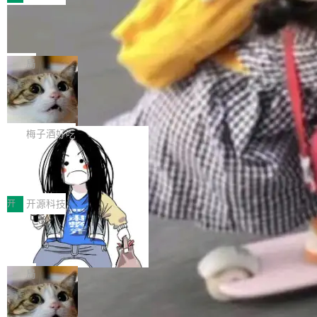
件。 腾讯网平团队在UCL-MPComm中实现了一
型或企业内部部署模型提升研发效率。但随着 AI
各领域的应用成果，覆盖技术底座、行业赋能、
个独立于业务线程的全局通信引擎（Engine），
Coding 从个人辅助工具逐步走向团队级、组织
Jeff Dean 离开 Google：一个时代的结
产品应用、支撑保障、专题等五大方向。深信服
并实...
束，一个实验室的开始
级应用，企业在规模化落地过程中，对安全性、
AI算力网关（AI创新平台）成功入选！ 随着各行
Google 员工编号 20。MapReduce 作者之一。
可控性和代码质量提出了更高要求。 首先是数据
各业的Agent走向规模化建设，算力构成形态逐
Bigtable 作者之一。TensorFlow 的作者之一。
局
安全与合规要求。对于大多数普通研发场景，公
渐丰富，用户关注的重点也在发生变化：不只是
Gemini 的架构师。Google 首席科学家。 Jeff D
有云模型能够满足快速试用和效率提升的需求。
让AI用起来，还要进一步看清混合算力时代下，
🔥 SolonCode v2026.8.4 发布：界面
ean 在 Google 工作了 27 年后，宣布离职。 他
但对于金融、能源、医疗等对数据安全要求较...
字体可调、22 种语言、记忆搜索增强
Token花在哪里、算力是否被充分利用，以及持
不是一个人走。一同离开的还有 Sanjay Ghema
打开终端就能上岗的全中文编码智能体，这一轮
续增长的AI成本该如何优化。 深信服AI算力网关
wat（Google 员工编号 23，Jeff Dean 二十多
把「看得清、用母语、记得住」三件事一次补
梅子酒好吃
正是围绕这些实际问题，从Token治理和成本治
年的编程搭档，MapReduce 和 Bigtable 的共同
齐。 SolonCode 是什么 SolonCode 是杭州无
理两个方面，让用户的每一份算力都看得清、管
作者）、Quoc Le（Google 大脑核心成员，Se
让“代码语义理解”深度释放AI Coding
耳科技研发的企业级终端编码智能体——一位全
得住、用得稳、省得下、更安全！ 一、从现在开
价值潜能：华为云码道（CodeArts）
q2Seq 和 DocAI 的共同发明人）以及 Oriol Vin
中文驱动的数字员工，自主理解需求、规划步
一、代码仓深度理解技术的作用与价值 在软件工
始，Token使用一目...
代码仓技术解析
yals（Gemini 联合负责人，AlphaSta...
骤、编写代码。不挑模型、不挑平台，curl 一行
程实践中，代码仓是企业核心知识资产的主要载
开
开源科技
装完即用。 开源地址：Gitee · GitCode · GitHu
体。企业级代码仓库通常包含数十万乃至数百万
b 安装 支持 Java 8+（8~26）、macOS / Linu
一条“删库”命令跑 17 小时，算法工程
个文件，其规模远超单次模型调用可承载的上下
师删光 89TB 数据只为干私活
x / Windows / Harmony PC。 # macOS / Linu
文窗口。随着项目规模的持续扩张与代码历史的
最高人民检察院8月4日公布了一起案件：北京一
x / Harmony PC curl -fsSL https://solon.noea
不断累积，代码仓中的模块关系、接口契约、业
名90后算法工程师王某，为了给自己接的私活腾
局
r.org/solon...
务逻辑等关键信息往往分散于数十乃至数百个文
服务器空间，删光了公司AI游戏部门的全部核心
件之中，形成高度复杂的知识关联网络。传统的
Cloudflare 分享推理优化实践：KV ca
数据。 王某2024年1月入职东城区某科技公司AI