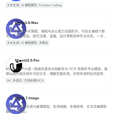
高并发、轻量化任务，适合日常对话、内容创作、基础 RAG、批量
文本生成
AI 编程模型
Function Calling
文案处理等普惠刚需场景。
Qwen3.8-Max
2.4万亿参数MoE旗舰，编程与办公能力全面跃升，可自主编程十数
天交付完整项目。胜任法律、金融、设计等数百种专业任务，一次对
话端到端交付生产级成果。原生视觉理解贯穿规划、执行与验证全流
文本生成
AI 编程模型
多模态
程，支持超长文档与长视频的深度语义解析。长程任务中自主规划与
闭环迭代，持续进化。
MinerU2.5-Pro
MinerU2.5-Pro是一款面向复杂文档解析与 OCR 场景的专业模型，能
够从图片和文档中识别文字、理解页面布局，并将非结构化内容转换
为便于存储、检索和二次处理的结构化结果。
8K
多语言
文档处理/OCR
Wan2.7-Image
万相 2.7 图像生成与编辑模型，支持组图、多图参考、交互式编辑和
最高 2K 输出。