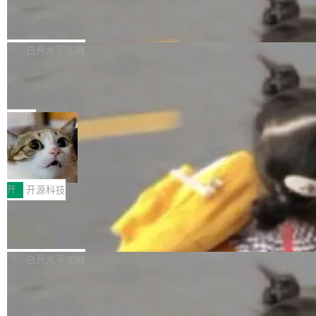
6的终端设备已突破7000万台，注册开发者数量
zen 9000/8000/7000系列处理器，并针对X3D
Dgraph v25.4.0 发布，具有图形后端的
窗口推了又推。好到合进 main 分支的代码，我
已突破 1100 万。随着鸿蒙生态汇聚越来越多的
原生 GraphQL 数据库
处理器特性进行平台级优化。其搭载X3D鸡血模
们自己都没看完。 这事不是个例。GitLab 调研
Dgraph 是一个水平可扩展的分布式 GraphQL
高质量游戏...
式2.0，可根据不同使用场景释放处理器潜力，
过 1528 名开发者，85% 说 AI 把瓶颈从写代码
数据库，有一个图形后端。作为一个原生的 Gra
白开水不加糖
帮助玩家在游戏与高负载应用中获得更充分的性
转移到了审代码。 写代码有人替你干了。但审代
phQL 数据库，它严格控制数据在磁盘上的排列
能表现。 在核心规格方面，B850 AO...
码、把关发版这两道关，还得靠人肉扛。 V5.0
竹知了：一个零依赖的单文件 HTML，
方式，以优化查询性能和吞吐量，减少集群中的
把儿时竹蝉玩具搬进浏览器
想让 AI 一起盯。
磁盘寻道和网络调用。 Dgraph v25.4.0 现已发
竹知了（zhuzhiliao）是那种小时候路边摊上几
布，具体更新内容包括： feat(zero)：Zero 现
块钱的玩意儿——一根小竹签，一个竹筒，一头
局
支持 --security superflag（token=...;whitelist
系着涂了松香的线。甩起来，竹膜震动，发出“哇
=...），与 Alpha 版本的格式一致，并据此对其
30倍效率升级：解锁医学影像数据要素
——哇”的蝉鸣声。实物越来越难找了，有开发者
价值化的真实路径
管理 HTTP 端点进行授权。 <blockquote> <p>
把它做成了 Web 玩具，放在 zhuzhiliao.imsai.c
完成一例腹部CT影像标注，张医生过去需要约1
<span><strong>警告：</strong>&nbsp;Zero
c 上，并在 GitHub 开源。 玩法很简单：按住屏
20个小时。他必须在数百张连续影像上，一笔一
开
开源科技
的 admin ...
幕画圈，或者直接甩手机。页面会实时显示转速
笔勾画边界，一层一层识别肌肉组织。如今，使
（圈/秒），声音来自真实竹知了录音的 1.72 秒
Apache Dubbo-go v3.3.2 正式发布
用东软飞标医学影像标注平台，同样的工作缩短
采样，无缝循环。音频解码失败时，还有一套合
至4小时，效率提升30倍。 这组数字背后，改变
这个版本面向生产环境，重心在内核稳定性。我
成兜底——锯齿波振荡器模拟脉冲，并联带通共
的不只是速度，而是把医学影像转化为AI能力的
们彻底收敛了旧配置体系，扩展了 Triple 协议与
白开水不加糖
振峰模拟竹膜和筒腔共鸣。 技术细节上，物理引
路径真正打通了。 大型医院积累的影像数据规模
泛化调用能力，加强了应用级元数据和服务治
擎是绳系质点模型：重力、弹性绳（只拉不
庞大，但不能直接用于训练模型。器官、病灶和
Calibre 9.12 发布，功能强大的开源电
理，同时集中修了并发安全、资源泄漏和热路径
推）、空气阻力，1/240 秒定步长积...
子书工具
组织边界，必须由专业医生逐层识别、标记和校
性能问题。
Calibre 开源项目是 Calibre 官方出的电子书管