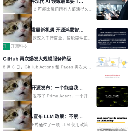
业化营销服务的需求从未如此迫切。 但市场扩容
xAI 前工程师评现代 AI 领域最重要 Top
n 这条推文引发了广泛讨论。他不是在说风凉
巧机身有效提升市面主流标准A...
3 开源项目
的同时,服务商的竞争逻辑正在改变。2026年Top
话，他是说出了一个圈内人尽皆知但很少公开捅
Flash Attention 2 可能比我们所有人都活得久。
Agency年度合辑的观察指出,“产品”这个离消费
破的事实。 Jordan 随后补充了一句软化声明：
这句话不是来自某个技术博客，而是出自 Hieu
局
者最近的载体,在整个品牌营销层面的权重显著变
「我不认为这些会议上大部分论文都在过度宣传
Pham 的一条推文。Hieu Pham 是谁？他是 xAI
高了。全域营销服务商的竞争正在从规模转向深
或造假。问题是，作为读者，如果你筛选出那些
共商智能硬件发展新机遇 开源鸿蒙智能
的早期工程师之一，在 Grok 训练基础设施团队
度,案例厚度、全域覆盖、多线协同...
硬件开发者日杭州站即将举行
看起来最令人兴奋的论文，那它们大部分都是过
工作过。近日他在 X 上发了一条帖子，列出了他
随着万物智联加速深入千行百业，智能硬件正从
度宣传的。」 这才是真正的痛点。不是所有论文
认为现代 AI 领域最重要的三个开源项目。 第一
单点设备迈向智能化、网联化、协同化发展。作
开
开源科技
都有问题，是最吸引眼球的那批论文最有问题。
个名字毫无悬念：Flash Attention 2。 Hieu 的
为面向全场景、跨终端的分布式操作系统，开源
他引用的帖子来自 Mathew Shen，一位 ICLR 2
理由很具体。FA 系列不需要解释，但 FA2 是他
GitHub 再次爆发大规模服务降级
鸿蒙通过统一技术底座和分布式能力，为不同类
026 的读者：「看了篇 ...
认为最重要的一个——复杂度恰到好处，刚好能
型智能设备的开发、连接与互联提供关键支撑，
8 月 6 日，GitHub Actions 和 Pages 再次大规
驱动你去学 CuTe，但还没被那些"邪恶的" Hopp
也为产业链企业探索产品创新与商业增长打开新
模服务降级，Actions 完全不可用超过 5 小时，
局
er++ 优化所淹没，足够容易修改和适配。 更关
的空间。 8月14日，开源鸿蒙智能硬件开发者日
webhook 停发，连自托管 runner 也因调度层故
键的是 FA2 的持久性...
（OHDD：OpenHarmony Hardware Develope
Prime Agent 开源发布：一个能自我改
障无法工作。Pages、Copilot code review、C
进的编程 Agent，ARC-AGI 3 超越人类
r Day）将在杭州启航。活动面向智能硬件产业
opilot coding agent 全部受影响。从检测到完全
Prime Intellect 发布了 Prime Agent，一个开源
专家基线
链企业和开发者，邀请行业专家与资深技术顾
恢复，大约 12 小时。 这是 2026 年 8 月的第六
的编程 Agent Harness，核心设计围绕两个抽
局
问，围绕开源鸿蒙技术能力、设备适配、芯片适
起事故，其中四起与 AI/Copilot 服务相关。 Git
象：Recursive Language Model（RLM）和 C
配、功耗与稳定性调优、兼容性测评及统一互联
Rust 项目团队宣布 LLM 政策：不禁
Hub 员工 kdaigle 在 HN 讨论中贴出了一组数
ontinual Harness。在 ARC-AGI 3 基准测试
等内容展开系统讲解和实战交流，帮助企业进一
止，但你要承认哪些代码不是你写的
据：2025 年全年 10 亿次 commit。现在，每周
上，Prime Agent + Opus 5 的组合达到了 95.
Rust 语言项目正式通过了一项 LLM 使用政策，
步了解开源鸿蒙在智能...
2.75 亿次，全年预计 140 亿次。GitHub...