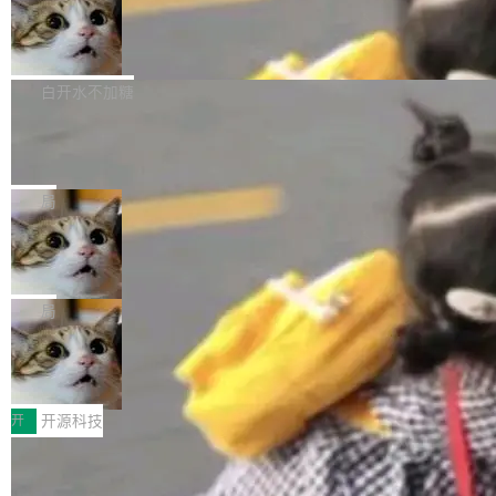
通过拉取过去一年内（从 PG 18 Beta1 时间点
和休闲娱乐竞争时间。" 这是 libexpat 维护者 S
的图像元素不在同一个子树中，则它们将不再关
至今）的所有 commit，同样交由 AI 分析提炼。
Firefox 153.0.3 发布
ebastian Pipping 写在博客里的话。8 月 4 日，
联 加...
经过人工复核，准确度令人满意。这一方法也为
他宣布了一个新消息：从 2026 年 8 月 1 日起，
Firefox 153.0.3 现已发布，具体更新内容如
社区爱好者提供了高效跟踪新版本的思路。
他可以全职维护 libexpat 了，最长 6 个月。发
下： New Smart Window 包含多项增强功能：
白开水不加糖
工资的是慕尼黑市政府。 libexpat 是一个 C99
<ul> <li>现在建议列表会显示更多结果，方便用
编写的流式 XML 解析器，MIT 许可证。和 libx
Cloudflare Computer 开源：你的 Age
户查找历史记录和切换到已打开的标签页。（<a
nt 需要一台电脑，而不是一个容器
ml2 一样，它是世界上使用最广泛的 XML 解析
href="https://bugzilla.mozilla.org/show_bug.c
Cloudflare 开源了名为 @cloudflare/computer
库之一。你的操作系统、浏览器、无数的基础设
gi?id=2019042">Bug&nbsp;2019042</a>）</l
的 npm 包。项目的核心论点是：容器不适合 Ag
局
施软件，很可能都在用它。而过去十年，维护它
i> <li>现在，助手可以直接使用 Exa 的网络搜索
ent 计算。真正适合的，是 Isolate。 Cloudflare
的人一直在用业余...
结果回答问题，而无需将问题转交给搜索引擎。
OpenAI 公开邮件和聊天记录回应苹果
工程师在这件事上没什么可谦虚的——他们用 W
诉讼，称“Apple is getting this wron
（<a href="https://bugzilla.mozilla.org/show_
orkers 跑了十年 Isolate。用 CEO Matthew Pri
上个月，苹果一纸诉状把 OpenAI 告上法庭，指
g”
bug.cgi?id=204...
nce 的话说：「我们一生都在用 Isolate 运行代
控其挖角苹果前员工并窃取商业秘密。苹果的诉
局
码，而 AI Agent 不需要容器，它们需要的是 Iso
状把 OpenAI 描述成一个系统性地从前东家挖
late。」 容器为什么不合适 容器的问题在于启动
HUAWEI MatePad Edge上架WorkBu
人、套取机密信息的对手。 OpenAI 没发律师
ddy鸿蒙PC版，说话就能干活的AI办公
和销毁都太重了。一个 Agent 要执行的任务可能
函，也没选择庭外沉默。它在官网贴了一篇博
全能AI工作台WorkBuddy鸿蒙PC版上架HUAWE
搭子
只需要几毫秒的 CPU 时间，但容器从冷启动到
文，标题只有六个字：Apple is getting this wro
I MatePad Edge应用市场，直接下载即可使
开
开源科技
就绪要花数秒。如果未来有十...
ng。 然后，它把邮件往来和 iMessage 聊天记
用，与鸿蒙电脑上的体验一致。值得一提的是，
录全贴了出来。 他发错人了 苹果外部律师 Gabr
FFmpeg 9.0 发布：代号“Lei”，以此纪
这是目前市面上唯一支持平板接入WorkBuddy P
念中国开发者雷霄骅
iel Gross 来自 Weil 律所，2 月 23 日下午 5:53