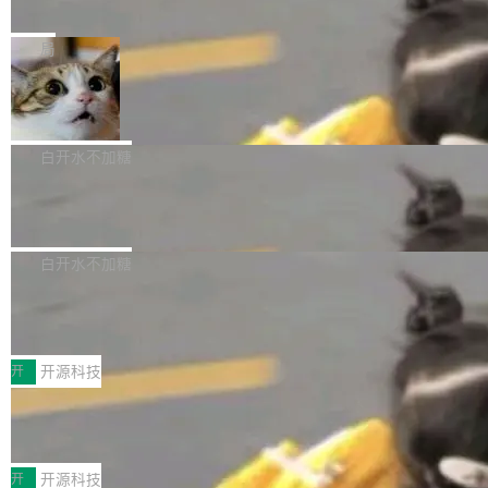
e” 和 Muse Spark 1.2 模型
mmit 之间的空隙里丢失了。 DeltaDB 要做的就
金额高达158.3亿美元，这一单项投入已经逼近
Meta 今天发布了两款 AI 产品：Muse Code，
是把这段空隙补上。 回退到任何一次编辑：Delt
微软同期总资本开支的四成。 与亚马逊、Alpha
一个在终端里运行的编程 agent；Muse Spark
局
aDB 捕获 commit 之间的每一次操作，...
bet、微软以及 Meta 等传统科技巨头相比，Spa
1.2，驱动这个 agent 的新模型。一句话概括：
ceXAI的资金消耗速度尤为引人瞩目。然而，支
美团开源 LoHoSearch，用知识图谱校
你可以用 curl -fsSL https://dev.meta.ai/install.
准 AI 能力认知
撑庞大支出的资金来源却呈现出截然不同的面
sh | bash 安装一个能在大项目里自动规划、写
机器出题的前提，是让机器拥有全局视野。整个
貌。数据显示，微软和 Meta 主要依托充沛的经
代码、验证结果的 AI 终端工具。 据介绍，Muse
构建流程可以分为四个环节：建图 → 控制难度
白开水不加糖
营现金流来覆盖资本开支，其资本支出覆盖率分
Code 是 Meta 的编程 agent 产品。它和市场上
→ 质量把关 → 数据概览。
别达到155% 和106%;而SpaceXAI的经营现金
腾讯开源 UCL-MPComm 通信库
已有的终端编程 agent 在设计理念上有几个明显
流仅能覆盖资本开支的12...
的差异点。 异步后台 agent：Muse Code 有一
腾讯网平团队宣布开源了 UCL-MPComm 通信
个主 agent 循环，外加一组后台 agent。这些后
库，并将作为transport接入Mooncake TENT。
白开水不加糖
台 agent...
该通信库针对AI Memory池化场景的数据传输需
CoStrict入选工信部2025人工智能应用
求进行了深度优化，能够实现数据中心内大规模
典型案例
计算节点间多种内存类型的高性能通信。 UCL-
近日，工信部科技司公示《2025人工智能应用典
MPComm将作为一种传输引擎接入Mooncake T
型案例入选名单》，深信服“面向企业研发场景的
开
开源科技
ENT，实现零拷贝传输性能提升30%、非零拷贝
开源 AI 编程平台 CoStrict 应用”凭借卓越的技术
传输性能最高提升5倍。UCL-MPComm底层基
深信服AI算力网关入选工信部人工智能
创新与落地成效成功入选。 全链路私有化部署，
应用典型案例！
于自研UCL-Engine通信引擎，后续腾讯网平将
助力企业AI研发安全落地 当前，越来越多企业已
前不久，工业和信息化部正式发布《2025年人工
持续开源更多基于UCL-Engine的高性能通信组
经开始引入 AI Coding 工具，通过调用公有云模
智能应用典型案例名单》，集中展示人工智能在
开
开源科技