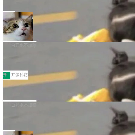
师，牵头一项腹部肌肉影像课题。他需要在数百
在骂它？
ibre 9.12 现已正式发布，此次更新内容如下：
Yakov Manshin 发了一期长达 40 分钟的 YouT
张CT影像上完成像素级精细分割，让系统"...
新功能 macOS：在 Connect/Share 按钮中添加
ube 视频，标题是"SwiftUI 七年后：一个平庸的
局
通过 AirDop 共享书籍的功能 Content server：
故事"。视频核心观点很简单：SwiftUI 发布七年
支持可向服务器后端添加新端点的插件 Edit boo
DBeaver 26.1.4 发布
了，仍然像一个永久公测版。 Manshin 从数据
k：Compress images：添加将 GIF 图像转换为
流、布局系统、API 稳定性、性能、跨平台五个
DBeaver 是一个免费开源的通用数据库工具，适
JPEG/WebP 的选项 ToC Editor：添加一个按
维度逐一批判了 SwiftUI。最让人印象深刻的一
用于开发人员和数据库管理员。DBeaver 26.1.4
白开水不加糖
钮，用于对目录中的条目进...
个论据是：苹果官方的 SwiftUI 教程项目 Land
现已发布，具体更新内容包括： AI 助手： <ul st
marks，用最新 Xcode 在最新 macOS 上构建
传音TEX AI语音算法团队斩获MLC-SL
yle="margin-left:0; margin-right:0"> <li><span
M 2026国际挑战赛Task 1亚军
运行，出来的效果是坏的——侧边栏按钮大小不
style="color:#000000">现在可以通过键盘访问
近日，在国际语音领域顶级会议INTERSPEECH
一，界面错位。他说这个问题"两年前就发现了，
AI 聊天功能（添加了一些快捷键）</span></li>
2026卫星活动——第二届多语种对话语音语言模
开
开源科技
至今没变"。 数据流方面，Manshin 指出 SwiftU
<li><span style="color:#000000">新增了始终
型挑战赛 （Multilingual Conversational Speec
I 的属性包装器演进史...
在新 SQL 控制台中打开 AI 生成的脚本的功能</
Qwen3.8-Max 发布，下周开源 Qwen3.
h Language Model Challenge，MLC-SLM）T
8-27B
span></li> <li><span style="color:#000000...
ask 1赛道中，传音TEX AI中心语音算法团队以
千问大模型宣布正式推出 Qwen 家族迄今最强大
自主研发的说话人归属多语种自动语音识别系统
的模型 Qwen3.8-Max，也是其首个 Max 规模
白开水不加糖
取得tcpMER 15.41%的成绩，在全球110支参赛
的开源权重模型。Qwen3.8-Max 的模型权重预
队伍中位列第二。此次突破展现了传音在多语种
MiniMax H3 开源：33B 全模态模型，
计将于开源，彼时也将同步开源 Qwen3.8-27B
一个视觉语言模型只够当它的编码器
语音识别、说话人日志、时间对齐与长音频工程
模型。 根据介绍，Qwen3.8-Max 基于 Qwen 3.
MiniMax 今天开源了 H3，一个 33B 参数的全模
化系统等关键方向的系统性技术实力。 本届赛事
5 的架构基础构建，参数规模扩展至 2.4 万亿，
态生成模型，能生成带原生立体声的 2K 视频。
局