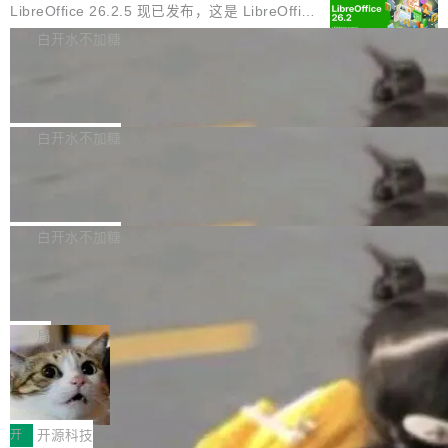
模型：文生图一个、图编辑一个、主体参考一
化的密码方案。」 而且用的不是什么新武器。G
亿元。当AI搜索用户渗透率突破85%,用户决策路
LibreOffice 26.2.5 现已发布，这是 LibreOffice
个、...
reen 反复强调这一点：AI 没有发明新的数学。
径从“搜链接—筛信息—做决策”转向“问AI—得答
26.2 分支的第五次维护更新。此次更新基于 20
白开水不加糖
它做的是把已知工具——那些密码学家早就握在
案—定选择”,上海企业面临的核心命题已从“能不
26 年 2 月 4 日发布的主要功能版本，修复了部
手里的锤子和扳手——组合得比人类更彻底。他
能被搜到”转变为“能不能进入AI的答案”。这一变
Jina 全新 6 亿参数列表式重排序模型 r
分错误并提升了稳定性。 为了提高图形性能，m
引用了 Cl...
eranker 内部揭秘
革深刻重塑了上海SEO公司推荐的底层逻辑——
acOS 和 Windows 上引入了 Skia 渲染功能，但
Jina Reranker 3.5 在判例法上的表现比 v3 提
企业需要的已不仅是传统排名优化,更是能够在AI
为了避免一些用户在从之前的 LibreOffice 版本
升超过 50%，在法律、医疗和金融基准测试中，
白开水不加糖
大模型问答场景中实现品牌信息优先引用的综合
升级后报告的崩溃和卡顿问题，该功能现在已处
将与体积大 7 倍模型之间的差距缩小，并且在结
服务能力。基于对上海SEO服务市场的持续观
于实验模式。 官方建议 LibreOffice 25.8.x 的用
xAI 发布 Grok Voice Think Fast2.0
构化数据上直接超越它们。它是 v3 的直接替代
察,以下梳理几家在技术实力、服务深度与行业口
户应升级至 LibreOffice 26.2.4，因为 LibreOffi
品，无需修改 API。
xAI推出新一代语音识别模型 Grok Voice Think
碑方...
ce 25.8 分支已于 6 月 12 日停止维护，此后该
Fast2.0，面向构建语音智能体的开发者开放，
白开水不加糖
软件的安全更新工作...
在智能水平、转录准确率、对话能力以及工具调
317 家 AI 独角兽，超过一半从来没发过
用效率方面实现升级。该模型定价为每分钟音频
论文
0.08美元，xAI表示无需修改现有提示词，Think
一项新的分析用数据证实了我们许多人长期以来
Fast2.0即可在多数应用场景中带来性能提升。
的感受：AI 领域最引人注目的实验室基本上已经
局
在Artificial Analysis语音识别基准测试中，Grok
停止发表他们的研究成果。 斯坦福“元科学”（m
Voice Think Fast2.0综合得分达到82.9%，高于
当员工用AI中转站“顺手”发走内部数
etascientist）研究者 John Ioannidis 把 317 家
据，企业边界正在悄悄失守
前代Think Fast1.0的75.7%，同时超过GPT-Re
AI 独角兽的发表记录翻了一遍。结论一句话就能
绿盟AI安全网关 面向AI中转站的纵深防护方案
altime-2.1的79.1%和Gemini3.1Flash的69.
说完：超过一半的公司，从来没有在任何一篇学
当大模型成为生产力工具，企业如何既用好 AI、
开
开源科技