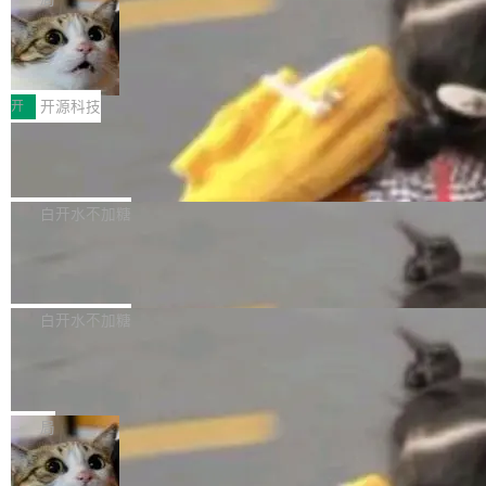
聚焦多语言对话语音模型面临的关键技术挑战，
激活参数95B，支持100万上下文Tokens，在编
没有发布会，没有预告，直接扔了篇文章出来，
共吸引来自全球工业界与学术界的1...
程、办公、科研以及长周期任务等方面实现了全
DeepSeek-V4-Flash正式版API上线超
权重已经上传至 Hugging Face。 去年国内的视
算互联网
面提升。它不仅能应对更具挑战性的问题，还能
频生成模型还在追 Runway 和 Pika 的参数，今
近日，DeepSeek-V4-Flash 正式版 API 开启公
更可靠地端到端完成复杂任务，输出值得信赖的
天 MiniMax H3 从架构到许可都摆上台面了。一
开测试。国家超算互联网正式上线 DeepSeek-V
开
开源科技
成果。 全球开发者都可通过千问 AI 平台获得 Q
个模型，三个模块，两个开源。 H3 由三个模块
4-Flash 正式版（DeepSeek-V4-Flash-0731）
wen3.8 的 API 服务：国内每百万 Tok...
组成：H3-Context-IR 负责多模态指令理解和编
Docker 29.7.1 发布
模型 API 调用服务和模型文件。 DeepSeek-V4-
排（闭源，提供 API）；H3-Base 是核心生成模
Flash-0731 经过大量后训练工作，智能体能力
Docker 29.7.1 现已发布，具体更新内容如下：
型，33B 参数，负责 768p 音视频生成（开
大幅增强，指令遵循能力大幅增强。在多项基准
Bug fixes and enhancements 修复了一个回归
白开水不加糖
源）；H3-Regenerate-2K 负责 in-context 重新
测试中，DeepSeek-V4-Flash 正式版性能可与
问题，该问题导致无法拉取图层中包含缺少明确
生成 2K ...
当前最强的闭源模型相媲美。 超算互联网现面向
Ant Design 6.5.3 发布，企业级 UI 设
父目录条目的目录的图像。moby/moby#53260
计语言和 React 实现
企业和开发者提供 DeepSeek-V4-Flash-0731
修复了一个回归问题，即CopyToContainer会拒
Ant Design 是阿里巴巴开源的一套企业级 UI 设
模型 API 调用服务，用户无需繁琐环境配置，一
绝遍历绝对符号链接的容器路径，例如/var/run -
计语言和 React 组件库。Ant Design 6.5.3 现
白开水不加糖
键接入即可快速调用，为各行业用户提供高性
> /run。moby/moby#53261 如需查看此版本中
已发布，主要更新内容如下： Input 修复 Input.
能、安...
的所有拉取请求和更改，可参阅： docker/cli, 2
DeepSeek V4 Flash 跑分全解析，13
OTP 使用字符串 mask 时仍采用 type="text" 的
个最强模型里它最便宜
9.7.1 milestone moby/moby, 29.7.1 milestone
问题，并保留显式 type 配置。#58835 修复 Inp
比它聪明的没它便宜，比它便宜的——哦，没有
更新说明：https://github.com/moby/...
ut.OTP 的 mask 为 true 时仍显示原始值的问
比它便宜的。 Artificial Analysis 更新了 DeepS
局
题。#58805 修复 Input.TextArea 调整大小手柄
eek V4 Flash 0731 的完整评测。一张 Intellige
在触摸设备上显示为小圆点的问题。#58812 Ty
禅道开源版 22.4 发布，内置 DevOps4.
nce Index vs Cost per Task 的散点图上，13