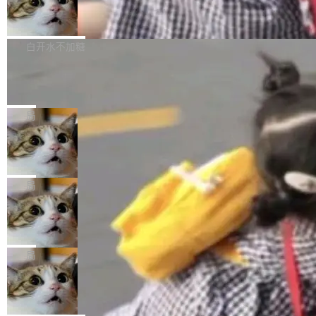
果员工带走机密信...
体验WorkBuddy鸿蒙PC版前，请将 HUAWEI M
亚马逊成本失控：AI 写代码烧掉 1215
处：FFmpeg 9.0 的代号是“Lei”。 这个名字，
万元，超预算 860%
atePad Edge 升级至 HarmonyOS 6.1.0.135S
来自中国开发者雷霄骅（Lei Xiaohua）。 对于
外媒近日曝光了亚马逊的多份内部报告显示，AI
P9 patch03及以上版本。 *升级路径：设置 > 搜
很多中国音视频开发者而言，这个名字并不陌
导致公司在多个项目上超支。《金融时报》报道
白开水不加糖
索“软件更新” > 检查更新，即可搜索新版本，下
生。十年前，他通过大量中文技术文章、源码分
称，仅一个项目的成本超支就高达 180 万美元
载安装完成升级即可。 没有...
析和开源示例，让一代开发者第一次真正理解 F
Hugging Face CEO 发声：中国正在开
（约合人民币 1215 万元）。 具体来说，一名工
源模型上碾压我们
Fmpeg，也成为很多人进入音视频开发领域的
程师借助 Anthropic 旗下 Claude Sonnet 模型
"他们正在开源模型上碾压我们。" Hugging Fac
“启蒙老师”。 而今年，恰好是雷霄骅离世十周
编写程序，目标是完成电商平台作者信息与商品
e CEO Clément Delangue 在 CNBC 的采访里
局
年。FFmpeg 社区最终选择用一个大版本的名
列表的数据匹配 —— 一项常规的数据处理任
没有拐弯抹角。他说中国正在赢得 AI 竞赛，而
字，留下了这份纪念。 雷霄骅曾是中国传媒大学
务，最终却产生了 180 万美元的账单，实际支出
当 AI agent 把源码变成了最好的扩展系
且按目前的速度，中国 AI 工具预计在今年底或
数字电视技术方向的博士生，长期从事视频、音
统，开发者工具必须开源
超出原定预算 860%。 更令人意外的是，该项目
2027 年就能追上美国前沿实验室的水平。 Dela
五年前，David Crawshaw 问过很多软件工程师
频技...
最终并未成功落地，而高额算力消耗持续运行长
ngue 把原因归结为一件事：开放协作。中国的
一个问题：你写过什么给自己用的程序？答案几
局
达 5 个月，公司直到财务对账时才察觉异常。这
AI 开发者在一个共享和协作的生态里加速迭代，
乎都是没有。工程师们整天用别人写的程序写程
意味着一个无人看管的 AI 程序，在近半年时间
而美国模型厂商在"闭门造车"。他的原话是 "buil
DeepSeek Harness 宣布内测邀请，全
序给别人用。偶尔有人自己写个博客系统、智能
里日夜不停地"烧钱"。 复盘显示，...
网最大规模开源 Agent 路演现场诞生
ding in silos"——各自为战，互不通气。 这个判
家居控制、家庭实验室，都算稀奇事。 Crawsh
一条内测招募帖，发出去的时候大概没人想到它
断从他嘴里说出来分量不同。Hugging Face 是
aw 是 Shelley 的作者，一个开源 AI coding age
会变成一场开源 Agent 生态的路演。 8月1日，
局
全球最大的开源 AI 平台，上面跑着上百万个模
nt。他最近在博客上写了一篇文章，核心论点很
DeepSeek Harness 团队负责人崔添翼（tiany
型。谁在开源赛道上领先，...
简单：开发者工具必须开源。 理由不是传统的自
商汤 SenseNova U1.5-Lite-Preview
i）在 X 上发帖： 「如果你是 Agent Harness 相
开源
由软件情怀，而是一个跟 AI agent 直接相关的
关开源项目的开发者，希望参加 DeepSeek Har
商汤科技宣布面向社区开源轻量级统一多模态模