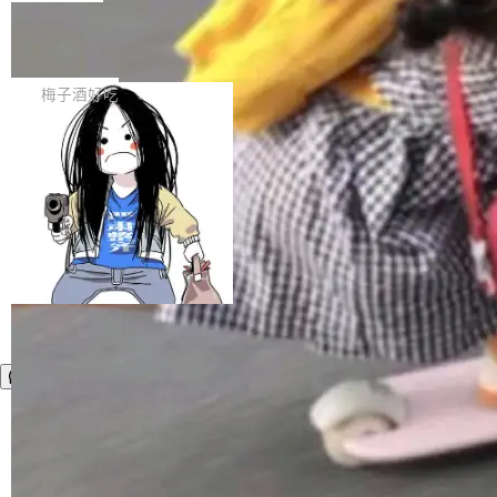
5%。其中，智能体能力评分达...
术论文里担任过第一作者或通讯作者。 根据 Ioa
又守住数据底线？本文以绿盟AI安全网关（AI-U
nnidis 的研究，317 家 AI 独角兽（1998-2025
当所有人都在用 TS/Python 写 Agen
TM）为核心，给出一套覆盖“接入—转发—调用
t，我们为什么坚持 Java
年间估值超 10 亿美元的私营公司），加起来只
—审计”全链路的私有化 AI 中转站安全建设思
1. 先承认赛道默认栈：TS / Python 占主流，Ja
贡献了 2077 篇论文，其中 1389 篇经过同行评
路。 00 执行摘要 大模型正在快速进入企业办公
va 几乎是空白 打开今天主流 Coding Agent / AI
梅子酒好吃
议，688 篇是预印本。这个数字意味着 AI 独角
与生产的每一个环节。一个现实问题是：员工要
编程助手的技术叙事，你会看到高度收敛的画
兽公司在 2025 年所有 AI...
用多家大模型，企业又不愿把核心数据“送出
面： 运行时多是 Node / TypeScript 或 Pytho
去”。把各家模型 API 统一收敛到内网一个受控
n； 扩展生态习惯 npm / pip； 演示环境默认
加载更多
入口——即企业自建 AI 中转站——正成为越来
「开发者本机 + 现代 IDE + 外网模型 API」。
越多企业的选择。它既能满足效率诉求，又能把
这并不奇怪。Agent 需要快速试错、大量胶水代
数据、调用与审计牢牢掌握在自己手中。但中转
码、丰富的脚本生态；TS/Python 在「个人开发
站本身若缺乏安全设计，就可能从“效率入口”变
者工具」赛道上确实更轻、更快出 demo。 于是
成“内鬼通道”。...
很容易形成一种隐含偏见： 做 Agent = 用 TS/P
ython；用 Java = 企业遗留、重、慢...