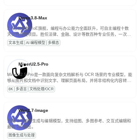
Qwen3.8-Max
2.4万亿参数MoE旗舰，编程与办公能力全面跃升，可自主编程十数
天交付完整项目。胜任法律、金融、设计等数百种专业任务，一次对
话端到端交付生产级成果。原生视觉理解贯穿规划、执行与验证全流
文本生成
AI 编程模型
多模态
程，支持超长文档与长视频的深度语义解析。长程任务中自主规划与
闭环迭代，持续进化。
MinerU2.5-Pro
MinerU2.5-Pro是一款面向复杂文档解析与 OCR 场景的专业模型，能
够从图片和文档中识别文字、理解页面布局，并将非结构化内容转换
为便于存储、检索和二次处理的结构化结果。
8K
多语言
文档处理/OCR
Wan2.7-Image
万相 2.7 图像生成与编辑模型，支持组图、多图参考、交互式编辑和
最高 2K 输出。
图像生成与处理