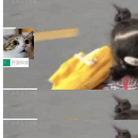
数据库，有一个图形后端。作为一个原生的 Gra
白开水不加糖
帮助玩家在游戏与高负载应用中获得更充分的性
转移到了审代码。 写代码有人替你干了。但审代
phQL 数据库，它严格控制数据在磁盘上的排列
能表现。 在核心规格方面，B850 AO...
竹知了：一个零依赖的单文件 HTML，
码、把关发版这两道关，还得靠人肉扛。 V5.0
方式，以优化查询性能和吞吐量，减少集群中的
把儿时竹蝉玩具搬进浏览器
想让 AI 一起盯。
磁盘寻道和网络调用。 Dgraph v25.4.0 现已发
竹知了（zhuzhiliao）是那种小时候路边摊上几
布，具体更新内容包括： feat(zero)：Zero 现
块钱的玩意儿——一根小竹签，一个竹筒，一头
局
支持 --security superflag（token=...;whitelist
系着涂了松香的线。甩起来，竹膜震动，发出“哇
30倍效率升级：解锁医学影像数据要素
=...），与 Alpha 版本的格式一致，并据此对其
——哇”的蝉鸣声。实物越来越难找了，有开发者
价值化的真实路径
管理 HTTP 端点进行授权。 <blockquote> <p>
把它做成了 Web 玩具，放在 zhuzhiliao.imsai.c
完成一例腹部CT影像标注，张医生过去需要约1
<span><strong>警告：</strong>&nbsp;Zero
c 上，并在 GitHub 开源。 玩法很简单：按住屏
20个小时。他必须在数百张连续影像上，一笔一
开
开源科技
的 admin ...
幕画圈，或者直接甩手机。页面会实时显示转速
笔勾画边界，一层一层识别肌肉组织。如今，使
（圈/秒），声音来自真实竹知了录音的 1.72 秒
Apache Dubbo-go v3.3.2 正式发布
用东软飞标医学影像标注平台，同样的工作缩短
采样，无缝循环。音频解码失败时，还有一套合
至4小时，效率提升30倍。 这组数字背后，改变
这个版本面向生产环境，重心在内核稳定性。我
成兜底——锯齿波振荡器模拟脉冲，并联带通共
的不只是速度，而是把医学影像转化为AI能力的
们彻底收敛了旧配置体系，扩展了 Triple 协议与
白开水不加糖
振峰模拟竹膜和筒腔共鸣。 技术细节上，物理引
路径真正打通了。 大型医院积累的影像数据规模
泛化调用能力，加强了应用级元数据和服务治
擎是绳系质点模型：重力、弹性绳（只拉不
庞大，但不能直接用于训练模型。器官、病灶和
Calibre 9.12 发布，功能强大的开源电
理，同时集中修了并发安全、资源泄漏和热路径
推）、空气阻力，1/240 秒定步长积...
子书工具
组织边界，必须由专业医生逐层识别、标记和校
性能问题。
Calibre 开源项目是 Calibre 官方出的电子书管
正，才能成为机器能理解的高质量数据。医学影
理工具。它可以查看，转换，编辑和分类所有主
白开水不加糖
像AI落地最昂贵的环节，不是算法，是专业医生
流格式的电子书。Calibre 是个跨平台软件，可
的时间。 张医生是某三甲医院放射科副主任医
SwiftUI 问世七年了，为什么开发者还
以在 Linux、Windows 和 macOS 上运行。 Cal