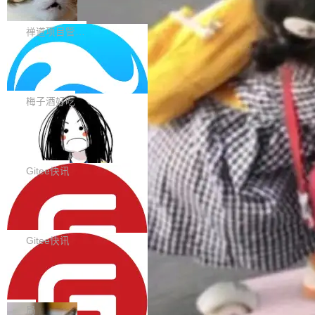
0 正式版，提供从代码提交到交付的全
pography 优化 Typography 省略提示在大列表
个模型排成一列，V4 Flash 贴着底部：$0.03
大家好， 禅道开源版22.4发布啦！本次发布我们
生命周期的管理能力
中的渲染性能。#58806 修复 Typography...
一次任务。 V4 Flash 的 Intelligence Index 得
带来了DevOps4.0系列的首个正式版本。 DevO
禅道项目管理软件
分 50，在 101 个模型中排第 3。排在它前面
ps4.0内置与禅道DevOps专业版同源的代码管理
的：Claude Opus 5（61 分）、Claude Fable
Solon 的 10 种 HTTP 服务器：改一行
核心，依托于全自研的GitFox代码托管引擎，我
依赖，换一个引擎
5（60 分）、GPT-5.6 Sol（59 分）、Kimi K3
们提供了从代码提交到交付的全生命周期的管理
用 Solon 做线上项目有一阵子了，有个点总让新
（57 分）、Grok 4...
能力。同时，我们 对禅道DevOps现有底层代码
接触的人觉得意外：服务器引擎是让你选的。 S
梅子酒好吃
进行了革命性的重构，为后续AI辅助编程、智能
olon 内核约 0.3MB，不内置固定的 HTTP 服务
代码评审及自动化运维的全面落地夯实了“一体
BootstrapBlazor v10.9.0 已经发布，B
器。HTTP 引擎是一个独立插件。你选一个，或
ootstrap 样式的 Blazor UI 组件库
化”的基座。 新版本将为用户带来更好的使用体
者选两个，不同环境之间切换，一行应用代码都
BootstrapBlazor v10.9.0 已经发布，Bootstrap
验和更高的工作效率，感谢大家一直以来的支持
不用改。 下面快速过一下 10 种 HTTP 服务器
样式的 Blazor UI 组件库 此版本更新内容包括：
Gitee快讯
和反馈，我们将继续努力提供更优秀的产品和服
选项，各自适合什么场景，以及怎么切换。 一行
Release 2026-07-31 V10.9.0 Fixes fix(MultiFi
务！ 新增功能点 DevOps： 采用自研代码托管
依赖替换 在 Solon 里换 HTTP 服务器就是改 po
SolonCode v2026.8.2 已经发布，终端
lter): 增加暗黑主题支持 by @ArgoZhang in htt
平台，支持一站式安装，提供从代码提交到交付
智能体
m.xml 里一个依赖，别的什么都不用动。 <depe
ps://github.com/dotnetcore/BootstrapBlazor/p
SolonCode v2026.8.2 已经发布，终端智能体
的...
ndency> <groupId>org.noear</groupId> <arti
ull/8239 fix(Camera): 增加 exact 显式设置设备
此版本更新内容包括： 优化 soloncode run 模
Gitee快讯
factId>solon-web</artifac...
id by @kkxkx in https://github.com/dotnetcor
式（参考 run-headless-mode.md） 添加 solon
e/BootstrapBlazor/pull/825...
OpenAI 宣布 GPT-5.6 Luna 价格下降
code web 国际化多语言支持 添加 soloncode w
80%
eb 消息列表消息导航支持 修复 soloncode web
OpenAI 宣布 GPT-5.6 Luna 价格下降 80%。输
文件详情初次显示时语法高亮失效的问题 修复 s
入从每百万 token 1 美元砍到 0.2 美元，输出从
局