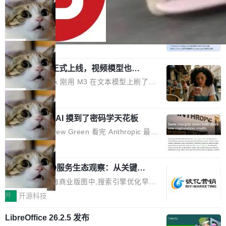
oloncode web 审查详情文件名中文乱码的问题
6 美元砍到 1.2 美元。GPT-5.6 Terra 降 20%。
细节优化 详情查看：https://gitee.com/opensol
DeepSeek-V4-Flash 官方 API 现已正
旗舰 Sol 没降，但加了一个 Fast 模式——2.5
式上线公测
on/soloncode/releases/v2026.8.2
倍速度，2 倍价格，智商不变。 降价的理由不是
DeepSeek V4 Flash 正式版今天上线了。模型
市场竞争，不是清库存，是 Sol 自己把自己优化
结构和参数规模没变，还是 MoE 284B、激活 1
局
了。 这事分两步。第一步，OpenAI 把 GPT-5.6
3B、100 万 token 上下文——只重新做了后训
Sol 部署上线。第二步，让 Sol 通过 Codex 自
MiniMax H3 正式上线，视频模型也开
练。但改完之后，Agent 能力直接把自家 4 月发
始玩全模态了
己去优化自己的推理基础设施。Sol 学了 Triton
的 Pro Preview 给干了。 九项 Agent 基准测试
上个月 MiniMax 刚用 M3 在文本模型上刷了一
和 Gluon 两种 GPU 编程语言，重写了生产环境
全部反超。Terminal Bench 2.1 从 61.8 涨到 8
波存在感，今天 H3 来了——一款全模态生成模
局
的 GPU 内核，找出了哪...
2.7，DeepSWE 从 7.3 涨到 54.4，DSBench-F
型，而且承诺几天内开源权重。 先看能力边界。
ullStack 从 37.0 涨到 68.7。不说别的，一个 Fl
Anthropic 的 AI 摸到了密码学天花板
H3 接受文本、图像、视频、声音任意组合作为
ash 型号干翻了三个月前代表最高水平的 Pro 预
输入（它叫多模态上下文），输出带原生双声道
密码学家 Matthew Green 看完 Anthropic 最新
览版，这件事本身就够说明后训练的威力了。 跟
音频的视频，最高 15 秒 2K 分辨率。举个例
的密码分析成果后，写了篇博客。标题很克制：
局
它一起来的还有两...
子：扔进去一段参考视频（取它的希区柯克运
「一些想法」，但内容不克制。 先说 Anthropic
镜）、一张人物图片、一段歌声录音，用自然语
2026上海SEO服务生态观察：从关键词
做了什么。他们让未发布的 Claude Mythos 模
排名到AI答案占位的选型逻辑
言告诉模型你要什么——H3 自己搞定剩下的。
型去跑密码分析，出了两个结果：一个攻击了后
在2026年的上海商业版图中,搜索引擎优化早已
这个"自己搞定"说起来轻巧，背后的训练范式变
量子签名方案 HAWK，另一个是对缩减轮次 AE
不是“发外链、堆关键词”那么简单。行业数据显
开
开源科技
化不小。 MiniMax 之前做过两代视频模型（Hail
S 的改进攻击。 HAWK 这个结果，用 Green 的
示,2026年上海地区企业数字化营销预算中,SEO
uo 01 和 02），每一代都是按任务拆分的专家
话说，「可能直接杀死了一个正在认真考虑标准
LibreOffice 26.2.5 发布
与GEO相关投入占比已达32%,市场规模突破80