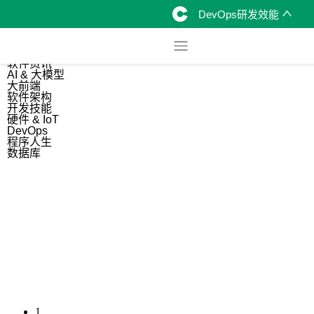
DevOps研发效能
综合
开源资讯
软件资讯
AI & 大模型
大前端
软件架构
开发技能
硬件 & IoT
DevOps
程序人生
数据库
1