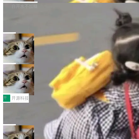
社区爱好者提供了高效跟踪新版本的思路。
他可以全职维护 libexpat 了，最长 6 个月。发
下： New Smart Window 包含多项增强功能：
白开水不加糖
工资的是慕尼黑市政府。 libexpat 是一个 C99
<ul> <li>现在建议列表会显示更多结果，方便用
编写的流式 XML 解析器，MIT 许可证。和 libx
Cloudflare Computer 开源：你的 Age
户查找历史记录和切换到已打开的标签页。（<a
nt 需要一台电脑，而不是一个容器
ml2 一样，它是世界上使用最广泛的 XML 解析
href="https://bugzilla.mozilla.org/show_bug.c
Cloudflare 开源了名为 @cloudflare/computer
库之一。你的操作系统、浏览器、无数的基础设
gi?id=2019042">Bug&nbsp;2019042</a>）</l
的 npm 包。项目的核心论点是：容器不适合 Ag
局
施软件，很可能都在用它。而过去十年，维护它
i> <li>现在，助手可以直接使用 Exa 的网络搜索
ent 计算。真正适合的，是 Isolate。 Cloudflare
的人一直在用业余...
结果回答问题，而无需将问题转交给搜索引擎。
OpenAI 公开邮件和聊天记录回应苹果
工程师在这件事上没什么可谦虚的——他们用 W
诉讼，称“Apple is getting this wron
（<a href="https://bugzilla.mozilla.org/show_
orkers 跑了十年 Isolate。用 CEO Matthew Pri
上个月，苹果一纸诉状把 OpenAI 告上法庭，指
g”
bug.cgi?id=204...
nce 的话说：「我们一生都在用 Isolate 运行代
控其挖角苹果前员工并窃取商业秘密。苹果的诉
局
码，而 AI Agent 不需要容器，它们需要的是 Iso
状把 OpenAI 描述成一个系统性地从前东家挖
HUAWEI MatePad Edge上架WorkBu
late。」 容器为什么不合适 容器的问题在于启动
人、套取机密信息的对手。 OpenAI 没发律师
ddy鸿蒙PC版，说话就能干活的AI办公
和销毁都太重了。一个 Agent 要执行的任务可能
函，也没选择庭外沉默。它在官网贴了一篇博
全能AI工作台WorkBuddy鸿蒙PC版上架HUAWE
搭子
只需要几毫秒的 CPU 时间，但容器从冷启动到
文，标题只有六个字：Apple is getting this wro
I MatePad Edge应用市场，直接下载即可使
开
开源科技
就绪要花数秒。如果未来有十...
ng。 然后，它把邮件往来和 iMessage 聊天记
用，与鸿蒙电脑上的体验一致。值得一提的是，
FFmpeg 9.0 发布：代号“Lei”，以此纪
录全贴了出来。 他发错人了 苹果外部律师 Gabr
这是目前市面上唯一支持平板接入WorkBuddy P
念中国开发者雷霄骅
iel Gross 来自 Weil 律所，2 月 23 日下午 5:53
C版的产品，搭载“人机双写”重磅功能——你写
全球知名开源多媒体框架 FFmpeg 今天正式发
给 OpenAI 总法律顾问 Che Chang 发了封邮
你的，AI写AI的，同屏协作互不干扰。一句话让
布了 9.0 版本。这个版本除了带来新一代音视频
局
件，附了一封长信，要求 OpenAI 配合调查前苹
AI帮你干活，现在开启全新体验！ 温馨提示：
处理能力和硬件加速支持之外，还有一个特殊之