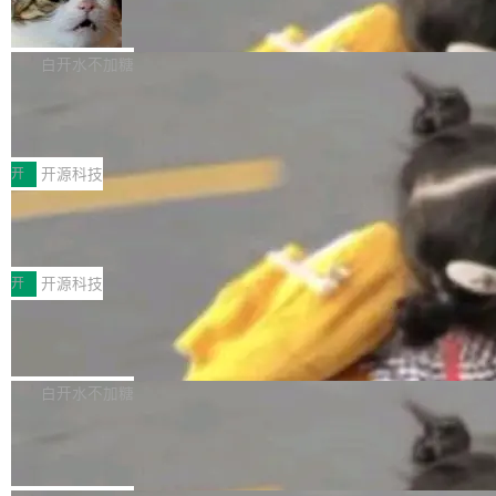
_amf) filter SMPTE 2094-50 元数据支持和直
NetBSD 11.0 正式发布
on OpenCode Go.」79.8 万次浏览，连带着 #
通 ProRes RAW VideoToolbox 硬件加速器 AP
DeepSeek一天消耗了8万亿# 上了微博热搜——
NetBSD 11.0 现已正式发布，这是 NetBSD 操
V ...
注意这是 OpenCode 一家的消耗。 OpenCode
作系统的第十八个主要版本。 自 NetBSD 10.1
白开水不加糖
是 Anomaly 出品的 AI 编程工具，套餐 10 美元/
以来的变化 更新亮点： 新增对 RISC-V 处理器
月。用户交了 10 美元，就能用 DeepSeek Flas
2026 ChinaJoy鸿蒙游戏增长臻享会举
架构的支持。NetBSD 11.0 是首个支持 64 位 R
办，鲸鸿动能系统呈现游戏行业解决方
h 随便写代码，按网友说法：「怎么使劲用也用
ISC-V 平台的稳定版本，涵盖一系列基于 StarFi
8月1日，2026 ChinaJoy期间，鸿蒙游戏增长臻
案
不完。」5T 来自免费额度，3T 来自 Go...
ve JH71XX 的设备，例如 VisionFive 2、PINE
享会在上海举办。鸿蒙生态的全场景智慧营销平
开
开源科技
64 STAR64，以及 QEMU。 增强了对 POSIX.1
台鲸鸿动能协同华为游戏中心，面向游戏行业开
-2024 和 C23 编程接口标准的兼容性。 compat
技嘉X3D系列再添新成员 B850 AORU
发者及生态伙伴，系统呈现了平台在游戏领域的
S ELITE X3D主板强化性能体验
_linux(8) 增强了对 Linux 系统调用的支持，包
完整能力版图——从IAP高价值用户的全周期经
面向AMD Ryzen X3D处理器玩家，技嘉X3D系
括 epoll（围绕 kqueue 实现）、POSIX 消息队
营、到IAA游戏的“买变一体”正循环、再到联运与
列主板阵容迎来新成员——B850 AORUS ELITE
开
开源科技
列、...
广告协同的全链路经营闭环，以及面向全球市场
X3D。作为面向主流高性能平台打造的全新主板
的出海增长布局。 华为终端云业务商业化销售负
Zadig v5.0 发布：AI 发布专员与 AI 审
产品，B850 AORUS ELITE X3D延续技嘉在X3
查专员上线
责人在开场致辞中表示，游戏开发者的核心诉求
D平台优化上的技术积累，旨在为游戏玩家带来
我们团队这几天最大的卡点不是 AI 写得不够
已不再是“多一个投放渠道”，而是一套能够持续
更稳定、更高效的装机选择。 B850 AORUS ELI
好，是 AI 写得太好了。 好到审查排期从两天的
白开水不加糖
驱动增长的体系。截至目前，搭载HarmonyOS
TE X3D基于AMD AM5平台打造，支持AMD Ry
活儿拖成了五天。PR 一堆起来没人敢合，发布
6的终端设备已突破7000万台，注册开发者数量
zen 9000/8000/7000系列处理器，并针对X3D
Dgraph v25.4.0 发布，具有图形后端的
窗口推了又推。好到合进 main 分支的代码，我
已突破 1100 万。随着鸿蒙生态汇聚越来越多的
原生 GraphQL 数据库
处理器特性进行平台级优化。其搭载X3D鸡血模
们自己都没看完。 这事不是个例。GitLab 调研
Dgraph 是一个水平可扩展的分布式 GraphQL
高质量游戏...
式2.0，可根据不同使用场景释放处理器潜力，
过 1528 名开发者，85% 说 AI 把瓶颈从写代码