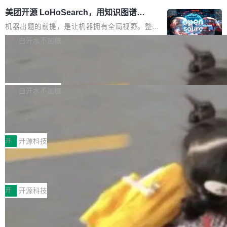
美团开源 LoHoSearch，用知识图谱校
准 AI 能力认知
机器出题的前提，是让机器拥有全局视野。整个
构建流程可以分为四个环节：建图 → 控制难度
白开水不加糖
→ 质量把关 → 数据概览。
腾讯开源 UCL-MPComm 通信库
腾讯网平团队宣布开源了 UCL-MPComm 通信
库，并将作为transport接入Mooncake TENT。
白开水不加糖
该通信库针对AI Memory池化场景的数据传输需
CoStrict入选工信部2025人工智能应用
求进行了深度优化，能够实现数据中心内大规模
典型案例
计算节点间多种内存类型的高性能通信。 UCL-
近日，工信部科技司公示《2025人工智能应用典
MPComm将作为一种传输引擎接入Mooncake T
型案例入选名单》，深信服“面向企业研发场景的
开
开源科技
ENT，实现零拷贝传输性能提升30%、非零拷贝
开源 AI 编程平台 CoStrict 应用”凭借卓越的技术
传输性能最高提升5倍。UCL-MPComm底层基
深信服AI算力网关入选工信部人工智能
创新与落地成效成功入选。 全链路私有化部署，
应用典型案例！
于自研UCL-Engine通信引擎，后续腾讯网平将
助力企业AI研发安全落地 当前，越来越多企业已
前不久，工业和信息化部正式发布《2025年人工
持续开源更多基于UCL-Engine的高性能通信组
经开始引入 AI Coding 工具，通过调用公有云模
智能应用典型案例名单》，集中展示人工智能在
开
开源科技
件。 腾讯网平团队在UCL-MPComm中实现了一
型或企业内部部署模型提升研发效率。但随着 AI
各领域的应用成果，覆盖技术底座、行业赋能、
个独立于业务线程的全局通信引擎（Engine），
Coding 从个人辅助工具逐步走向团队级、组织
Jeff Dean 离开 Google：一个时代的结
产品应用、支撑保障、专题等五大方向。深信服
并实...
束，一个实验室的开始
级应用，企业在规模化落地过程中，对安全性、
AI算力网关（AI创新平台）成功入选！ 随着各行
Google 员工编号 20。MapReduce 作者之一。