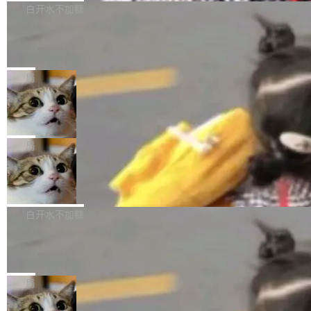
技术判断。 两行 prompt 就能个性化任何软件 C
ness 的内测，可以回复或私信联系我。请附上
型的预览版本 SenseNova U1.5-Lite-Preview。
白开水不加糖
rawshaw 给出了两个 prompt。 第一个： "下载
GitHub id 以及开源代表作。」 DeepSeek 曾在
公告称，SenseNova U1.5-Lite-Preview并非简
某个软件的源码，在本地构建。修改 agent ...
官方招聘信息中写过一条简洁有力的公式：Mod
Ubuntu 将核心系统包从 deb 转成了 s
单的模型规模升级，而是基于 SenseNova U1
nap
el + Harness = Agent。模型负责理解和推理，
的一次系统性迭代，不仅在同一架构中贯通视觉
Ubuntu 正在把又一个核心系统包从 deb 转为 s
Harness 负责把能力落到真实环境中——调用工
理解、推理、生成与编辑，还仅以 8B-MoT 的轻
nap。这次是 hwctl——一个用来检查 Ubuntu
局
具、读写文件、管理上下文、处理错误、完成闭
量大小，将能力推进到4K、更精细的真实质感、
硬件认证状态的命令行工具。 Canonical 工程师
环。崔添翼招人的标...
Dario Amodei 担心新人来 Anthropic
更复杂的视觉控制和可持续迭代编辑。 相比 U
Alan Griffiths 在邮件列表中说得很直白：「hwc
只为金钱，不为使命
1，U1.5-Lite-Preview 在以下方向上带来了显著
tl 是一个 Ubuntu 专有的包，它和它的依赖项都
顶级 AI 研究员在两家公司之间来回跳，中间只
提升： 原生支持4K图像生成； 更精细的局部纹
是 Ubuntu 专有的，不会用在其他发行版上。」
隔了几天。 Lilian Weng 上周刚宣布因健康原因
局
理、细节与真实世界质感； 更准确的中英文文字
所以 deb 版本的受众实际上为零。既然只有 Ub
离开 Thinking Machines Lab，说自己作为联合
生成与复杂版式组织； 更稳定的图...
FFmpeg 9.0 发布
untu 用户在用，那用 snap 打包就没什么可纠结
创始人的角色「太累了」。几天后，The Inform
的。 从 deb 到 snap 的迁移路径 hwctl 是 rust-
ation 就曝出她将重回 OpenAI，负责递归自我
FFmpeg 9.0 现已发布，包含多项改进。官方更
hwlib 硬件 API 库的一部分，命令行工具负责查
改进方向的研究。她是 Thinking Machines 过
新日志列出的 9.0 版本主要更新内容如下： 扩
白开水不加糖
询 Ubuntu 的硬件认证数据库。...
去一年内第四个离开的联合创始人。 这家由前
展 AMF 色彩转换器 (vf_vpp_amf) 的 HDR 功能
OpenAI CTO Mira Murati 创立的公司，连创始
DeepSeek V4 Flash 单日消耗 8 万亿 t
MP4 muxer 中支持 LCEVC 音轨复用 Playdate
okens 登顶热搜
团队都留不住。 但 Thinking Machines 不是唯
视频编码器和多路复用器 添加 v360_vulkan filt
8 万亿 tokens。一天。一家公司的消耗。 Open
一在人才争夺战中失血的公司。六月，Google
er HE-AAC 960 解码 (DAB+) transpose_cuda
Code 在 X 上发帖：「DeepSeek Flash did 8T
局
连失两员大将：Noam Shazeer 去了 Op...
filter 添加 AMF Frame Rate Converter (vf_frc
tokens on August 1st. 5T of free usage + 3T