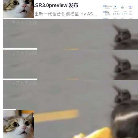
理解大规模代码仓时面临显著"代码仓理解"瓶
腾讯混元 Hy ASR3.0preview 发布
数据。2024年9月3日下午4点，他使用此前登录
oE 架构的大模型，好用到让人上瘾，但 GPU 显
颈。 代码仓深度理解服务（以下简称" CodeBas
的账号密码进入A集群，输入了一条被程序员圈
存永远不够用。 Cloudflare 的 Workers AI 团队
腾讯混元正式推出新一代语音识别模型 Hy ASR
e深度理解服务"）是华为云码道（CodeA...
称为"删库跑路"的命令——最高管理员权限、无
一直在跑这些模型的推理。他们在官方博客上发
3.0preview。基于最新一代大语言模型 Hy3 的
白开水不加糖
需确认、强制递归删除。17个小时后，运维人员
了一篇技术文章，详细拆解了三种让大模型在 G
语言理解能力，以及融合了高精度语音识别与深
发现异常并中止进程时，89TB数据已经没了。
PU 上跑得更省、更快的技术手段——KV cache
Pale Moon 34.3.2 发布，苍月浏览器
度语义理解能力，实现了语音识别能力的全面升
删掉的是AI游戏部门的全部开发文件，包括公司
量化、模型权重压缩、以及共享 KV cache 的完
级。 根据介绍，Hy ASR3.0preview 目标在于：
Pale Moon 34.3.2 现已发布，这是一个安全更
自研的多个文生3D和...
整性保护。效果是：吞吐量提升 41%，每 token
让语音识别不再只是听清，而是真正听懂。通过
新和少量网页兼容性修复版本。 Changes/fixe
白开水不加糖
成本降低 30%，精度不变。 FP8 省的不仅是显
先理解你的语境和意图，再把准确的文字直接给
s： 实现了URL.Parse()便捷功能 对浏览器内部
存 KV cache 是推理时最吃显...
到你。从“逐字转写、单点优化”演进为“理解语
PostgreSQL 18/19 新特性深度解读
函数添加了多项边界检查，以避免潜在的越界访
境、兼容场景、一键直出”。 Hy ASR 3.0 previe
问、下溢和溢出。（DiD） 修复了加载和解析内
演讲者分享了一个有趣的实践：面对 PG 18 已
w 不要求标准普通话，方言识别覆盖粤语、吴语
容提供的字体时出现的几个问题 为避免音频加
发布的 Release Notes，他利用 AI 工具（如 Co
白开水不加糖
等 10 大方言片区和 20 余个二级小片区。在开
载、处理和播放过程中可能出现的一系列错误，
pilot）对数千条 commit 日志进行自动分析，先
源评测集中，Hy ASR 3.0 preview 在多语种的
对音频采样频率设定了下限 采样率低于 8kHz
慕尼黑市政府为全职开源项目维护者提
让模型总结出三十余条潜在特性，再逐条要求生
WER（...
供资助
（通常被认为是 "telephone"/"walkie-talkie" 音
成详细解释和代码校验，最终筛选出对用户体感
"在过去大约 10 年的大部分时间里，libexpat 的
质的最低采样率）的音频格式将被拒绝 修复了 C
最强的若干项。对于尚未正式发版的 PG 19，则
维护工作一直与我的日常工作、家务、社交生活
局
SS 圆角虚线样式中可能存在的问题 如果表单中
通过拉取过去一年内（从 PG 18 Beta1 时间点
和休闲娱乐竞争时间。" 这是 libexpat 维护者 S
的图像元素不在同一个子树中，则它们将不再关
至今）的所有 commit，同样交由 AI 分析提炼。
Firefox 153.0.3 发布
ebastian Pipping 写在博客里的话。8 月 4 日，
联 加...
经过人工复核，准确度令人满意。这一方法也为
他宣布了一个新消息：从 2026 年 8 月 1 日起，
Firefox 153.0.3 现已发布，具体更新内容如