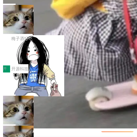
可控性和代码质量提出了更高要求。 首先是数据
各业的Agent走向规模化建设，算力构成形态逐
Bigtable 作者之一。TensorFlow 的作者之一。
局
安全与合规要求。对于大多数普通研发场景，公
渐丰富，用户关注的重点也在发生变化：不只是
Gemini 的架构师。Google 首席科学家。 Jeff D
有云模型能够满足快速试用和效率提升的需求。
让AI用起来，还要进一步看清混合算力时代下，
🔥 SolonCode v2026.8.4 发布：界面
ean 在 Google 工作了 27 年后，宣布离职。 他
但对于金融、能源、医疗等对数据安全要求较...
字体可调、22 种语言、记忆搜索增强
Token花在哪里、算力是否被充分利用，以及持
不是一个人走。一同离开的还有 Sanjay Ghema
打开终端就能上岗的全中文编码智能体，这一轮
续增长的AI成本该如何优化。 深信服AI算力网关
wat（Google 员工编号 23，Jeff Dean 二十多
把「看得清、用母语、记得住」三件事一次补
梅子酒好吃
正是围绕这些实际问题，从Token治理和成本治
年的编程搭档，MapReduce 和 Bigtable 的共同
齐。 SolonCode 是什么 SolonCode 是杭州无
理两个方面，让用户的每一份算力都看得清、管
作者）、Quoc Le（Google 大脑核心成员，Se
让“代码语义理解”深度释放AI Coding
耳科技研发的企业级终端编码智能体——一位全
得住、用得稳、省得下、更安全！ 一、从现在开
价值潜能：华为云码道（CodeArts）
q2Seq 和 DocAI 的共同发明人）以及 Oriol Vin
中文驱动的数字员工，自主理解需求、规划步
一、代码仓深度理解技术的作用与价值 在软件工
始，Token使用一目...
代码仓技术解析
yals（Gemini 联合负责人，AlphaSta...
骤、编写代码。不挑模型、不挑平台，curl 一行
程实践中，代码仓是企业核心知识资产的主要载
开
开源科技
装完即用。 开源地址：Gitee · GitCode · GitHu
体。企业级代码仓库通常包含数十万乃至数百万
b 安装 支持 Java 8+（8~26）、macOS / Linu
一条“删库”命令跑 17 小时，算法工程
个文件，其规模远超单次模型调用可承载的上下
师删光 89TB 数据只为干私活
x / Windows / Harmony PC。 # macOS / Linu
文窗口。随着项目规模的持续扩张与代码历史的
最高人民检察院8月4日公布了一起案件：北京一
x / Harmony PC curl -fsSL https://solon.noea
不断累积，代码仓中的模块关系、接口契约、业
名90后算法工程师王某，为了给自己接的私活腾
局
r.org/solon...
务逻辑等关键信息往往分散于数十乃至数百个文
服务器空间，删光了公司AI游戏部门的全部核心
Cloudflare 分享推理优化实践：KV ca
件之中，形成高度复杂的知识关联网络。传统的
数据。 王某2024年1月入职东城区某科技公司AI
che 量化 + 权重压缩，吞吐量提升 4
代码检索手段（如关键词匹配、目录遍历）仅能
短剧部门，有互联网大厂背景。在公司内部架构
Kimi 和 GLM 是当前最强的大模型系列之一，但
1%，成本降 30%
在语法层面完成文本定位，难以触及代码的语义
调整期间，部门三次通知全员将数据从A集群迁
它们有一个共同的问题：太吃显存了。月之暗面
局
内涵与结构关联，导致开发者使用代码智能体在
移到B集群，王某都回复了"收到"。 他没有迁移
的 Kimi K 系列和智谱的 GLM 都是长上下文、M