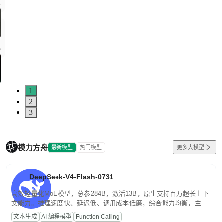
5
0
1
2
3
模力方舟
最新模型
热门模型
更多大模型
DeepSeek-V4-Flash-0731
高效轻量化MoE模型，总参284B，激活13B，原生支持百万超长上下
文能力。推理速度快、延迟低、调用成本低廉，综合能力均衡，主打
高并发、轻量化任务，适合日常对话、内容创作、基础 RAG、批量
文本生成
AI 编程模型
Function Calling
文案处理等普惠刚需场景。