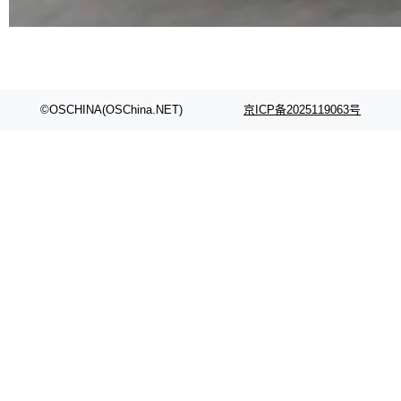
©OSCHINA(OSChina.NET)
京ICP备2025119063号