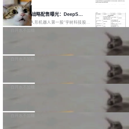
5% RHAE Best@1，超过了 ARC 报告的人类专
覆盖 rust-lang/rust 单一仓库的代码贡献。这不
局
家基线 95.4%。 不是又一个 coding agent 包装
是项目级别的官方立场，目前由五个团队采纳，
宇树科技 IPO 战略配售曝光：DeepSe
器 Prime Agent 的架构和市面上大多数 coding
但它可能是主流开源项目中关于 AI 辅助贡献最
ek 获配 93.3 万股，锁定 36 个月
agent 有本质区别。大多数 agent harness 的设
细致的一份规则。 政策的核心只有一句话：LLM
8月6日晚间，“人形机器人第一股”宇树科技股份
计是基于早期模型的能力—...
可以用来分析、提炼、审阅、建议，但不能用来
有限公司披露IPO发行价格及战略配售结果，杭
白开水不加糖
创作。 具体来说，LLM 生成的代码可以提交，
州深度求索人工智能基础技术研究有限公司（De
但必须满足五个条件：预先安排、非关键、高质
Docker 29.7.2 发布
epSeek）获配93.3399万股，按150.8元/股发行
量、充分测试、充分审查，并且必须披露。LLM
价格计算，认购金额约1.41亿元，股份锁定期为
Docker 29.7.2 现已发布，具体更新内容如下：
不得生成涉及安全性的关键变更，除非作者本身
36个月。 公告显示，本次宇树科技战略配售对
Bug fixes and enhancements 修复多次传递同
白开水不加糖
就是领域专家。即使如此，政策也"强烈不建
象主要包括长期投资机构、与公司业务具有战略
一环境变量时，docker service create和docker
议"这么做。 对于不披露的情况，审核者可以直
合作关系或长期合作愿景的大型企业、科创板保
Apache Fluss 毕业成为顶级项目
service update会发生 panic 的问题。docker/cl
接关闭 PR，无需解释。 政策作者 Jynn Ne...
荐人跟投子公司，以及公司高级管理人员和核心
i#7145 修复了 Docker Engine 29.7.0 中引入的
今年 7 月，Apache Fluss 的毕业提案在 Apach
员工参与设立的专项资产管理计划。其中，Dee
一个回归问题，该问题导致拉取镜像时会拒绝包
e 孵化器项目管理委员会（IPMC）投票中获得
白开水不加糖
pSeek作为与宇树科技具备战略合作关系的企
含绝对 hardlink 目标的镜像（此类镜像由某些镜
全票通过，随后获 Apache 软件基金会董事会批
业，获配股份数量占本次发行数量的2.31%。 除
像构建工具生成）。moby/moby#53305 修复了
马斯克 AI 百科项目 Grokipedia 被曝数
准。今天，Apache 软件基金会正式宣布 Apach
DeepSeek外，腾讯旗下上海启善投资有限公司
月未更新
Docker Engine 29.7.0 中引入的一个回归问
e Fluss 孵化毕业，成为 Apache 顶级项目（TL
埃隆·马斯克推出的AI百科项目 Grokipedia 被曝
获配9...
题，该问题可能导致在旧版 Linux 内核...
P）！这一里程碑不仅标志着 Fluss 迈入新的发
长期停止内容更新，未能实现其作为“AI版维基百
白开水不加糖
展阶段，也将进一步推动流式存储、实时湖仓与
科”替代品的目标。 据 Lawfare 最新调查，自今
AI 数据基础加速融合，为实时数据基础设施的发
Solon I18n：三种解析器，零样板代码
年4月以来，Grokipedia 页面更新功能基本停