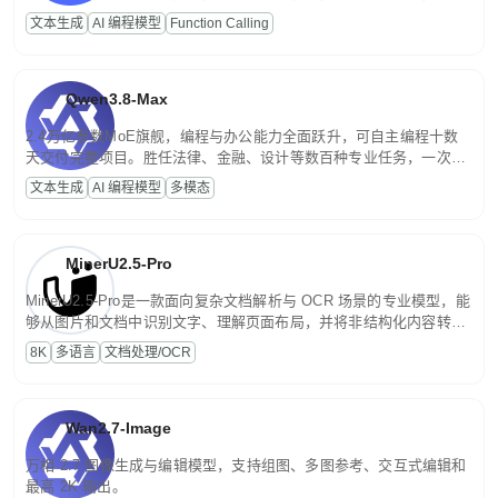
高并发、轻量化任务，适合日常对话、内容创作、基础 RAG、批量
文本生成
AI 编程模型
Function Calling
文案处理等普惠刚需场景。
Qwen3.8-Max
2.4万亿参数MoE旗舰，编程与办公能力全面跃升，可自主编程十数
天交付完整项目。胜任法律、金融、设计等数百种专业任务，一次对
话端到端交付生产级成果。原生视觉理解贯穿规划、执行与验证全流
文本生成
AI 编程模型
多模态
程，支持超长文档与长视频的深度语义解析。长程任务中自主规划与
闭环迭代，持续进化。
MinerU2.5-Pro
MinerU2.5-Pro是一款面向复杂文档解析与 OCR 场景的专业模型，能
够从图片和文档中识别文字、理解页面布局，并将非结构化内容转换
为便于存储、检索和二次处理的结构化结果。
8K
多语言
文档处理/OCR
Wan2.7-Image
万相 2.7 图像生成与编辑模型，支持组图、多图参考、交互式编辑和
最高 2K 输出。