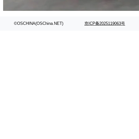
代码检索手段（如关键词匹配、目录遍历）仅能
在语法层面完成文本定位，难以触及代码的语义
内涵与结构关联，导致开发者使用代码智能体在
©OSCHINA(OSChina.NET)
京ICP备2025119063号
理解大规模代码仓时面临显著"代码仓理解"瓶
颈。 代码仓深度理解服务（以下简称" CodeBas
e深度理解服务"）是华为云码道（CodeA...