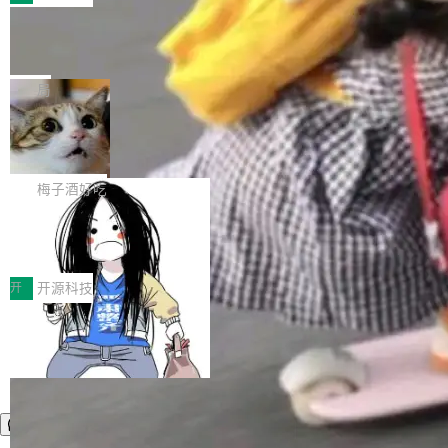
件。 腾讯网平团队在UCL-MPComm中实现了一
型或企业内部部署模型提升研发效率。但随着 AI
各领域的应用成果，覆盖技术底座、行业赋能、
个独立于业务线程的全局通信引擎（Engine），
Coding 从个人辅助工具逐步走向团队级、组织
Jeff Dean 离开 Google：一个时代的结
产品应用、支撑保障、专题等五大方向。深信服
并实...
束，一个实验室的开始
级应用，企业在规模化落地过程中，对安全性、
AI算力网关（AI创新平台）成功入选！ 随着各行
Google 员工编号 20。MapReduce 作者之一。
可控性和代码质量提出了更高要求。 首先是数据
各业的Agent走向规模化建设，算力构成形态逐
Bigtable 作者之一。TensorFlow 的作者之一。
局
安全与合规要求。对于大多数普通研发场景，公
渐丰富，用户关注的重点也在发生变化：不只是
Gemini 的架构师。Google 首席科学家。 Jeff D
有云模型能够满足快速试用和效率提升的需求。
让AI用起来，还要进一步看清混合算力时代下，
🔥 SolonCode v2026.8.4 发布：界面
ean 在 Google 工作了 27 年后，宣布离职。 他
但对于金融、能源、医疗等对数据安全要求较...
字体可调、22 种语言、记忆搜索增强
Token花在哪里、算力是否被充分利用，以及持
不是一个人走。一同离开的还有 Sanjay Ghema
打开终端就能上岗的全中文编码智能体，这一轮
续增长的AI成本该如何优化。 深信服AI算力网关
wat（Google 员工编号 23，Jeff Dean 二十多
把「看得清、用母语、记得住」三件事一次补
梅子酒好吃
正是围绕这些实际问题，从Token治理和成本治
年的编程搭档，MapReduce 和 Bigtable 的共同
齐。 SolonCode 是什么 SolonCode 是杭州无
理两个方面，让用户的每一份算力都看得清、管
作者）、Quoc Le（Google 大脑核心成员，Se
让“代码语义理解”深度释放AI Coding
耳科技研发的企业级终端编码智能体——一位全
得住、用得稳、省得下、更安全！ 一、从现在开
价值潜能：华为云码道（CodeArts）
q2Seq 和 DocAI 的共同发明人）以及 Oriol Vin
中文驱动的数字员工，自主理解需求、规划步
一、代码仓深度理解技术的作用与价值 在软件工
始，Token使用一目...
代码仓技术解析
yals（Gemini 联合负责人，AlphaSta...
骤、编写代码。不挑模型、不挑平台，curl 一行
程实践中，代码仓是企业核心知识资产的主要载
开
开源科技
装完即用。 开源地址：Gitee · GitCode · GitHu
体。企业级代码仓库通常包含数十万乃至数百万
b 安装 支持 Java 8+（8~26）、macOS / Linu
个文件，其规模远超单次模型调用可承载的上下
x / Windows / Harmony PC。 # macOS / Linu
文窗口。随着项目规模的持续扩张与代码历史的
x / Harmony PC curl -fsSL https://solon.noea
不断累积，代码仓中的模块关系、接口契约、业
r.org/solon...
务逻辑等关键信息往往分散于数十乃至数百个文
件之中，形成高度复杂的知识关联网络。传统的