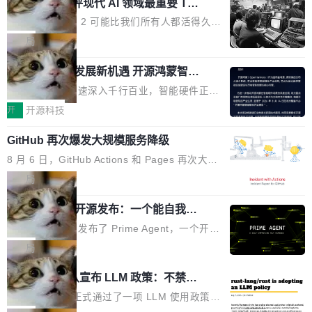
业化营销服务的需求从未如此迫切。 但市场扩容
xAI 前工程师评现代 AI 领域最重要 Top
n 这条推文引发了广泛讨论。他不是在说风凉
巧机身有效提升市面主流标准A...
3 开源项目
的同时,服务商的竞争逻辑正在改变。2026年Top
话，他是说出了一个圈内人尽皆知但很少公开捅
Flash Attention 2 可能比我们所有人都活得久。
Agency年度合辑的观察指出,“产品”这个离消费
破的事实。 Jordan 随后补充了一句软化声明：
这句话不是来自某个技术博客，而是出自 Hieu
局
者最近的载体,在整个品牌营销层面的权重显著变
「我不认为这些会议上大部分论文都在过度宣传
Pham 的一条推文。Hieu Pham 是谁？他是 xAI
高了。全域营销服务商的竞争正在从规模转向深
或造假。问题是，作为读者，如果你筛选出那些
共商智能硬件发展新机遇 开源鸿蒙智能
的早期工程师之一，在 Grok 训练基础设施团队
度,案例厚度、全域覆盖、多线协同...
硬件开发者日杭州站即将举行
看起来最令人兴奋的论文，那它们大部分都是过
工作过。近日他在 X 上发了一条帖子，列出了他
随着万物智联加速深入千行百业，智能硬件正从
度宣传的。」 这才是真正的痛点。不是所有论文
认为现代 AI 领域最重要的三个开源项目。 第一
单点设备迈向智能化、网联化、协同化发展。作
开
开源科技
都有问题，是最吸引眼球的那批论文最有问题。
个名字毫无悬念：Flash Attention 2。 Hieu 的
为面向全场景、跨终端的分布式操作系统，开源
他引用的帖子来自 Mathew Shen，一位 ICLR 2
理由很具体。FA 系列不需要解释，但 FA2 是他
GitHub 再次爆发大规模服务降级
鸿蒙通过统一技术底座和分布式能力，为不同类
026 的读者：「看了篇 ...
认为最重要的一个——复杂度恰到好处，刚好能
型智能设备的开发、连接与互联提供关键支撑，
8 月 6 日，GitHub Actions 和 Pages 再次大规
驱动你去学 CuTe，但还没被那些"邪恶的" Hopp
也为产业链企业探索产品创新与商业增长打开新
模服务降级，Actions 完全不可用超过 5 小时，
局
er++ 优化所淹没，足够容易修改和适配。 更关
的空间。 8月14日，开源鸿蒙智能硬件开发者日
webhook 停发，连自托管 runner 也因调度层故
键的是 FA2 的持久性...
（OHDD：OpenHarmony Hardware Develope
Prime Agent 开源发布：一个能自我改
障无法工作。Pages、Copilot code review、C
进的编程 Agent，ARC-AGI 3 超越人类
r Day）将在杭州启航。活动面向智能硬件产业
opilot coding agent 全部受影响。从检测到完全
Prime Intellect 发布了 Prime Agent，一个开源
专家基线
链企业和开发者，邀请行业专家与资深技术顾
恢复，大约 12 小时。 这是 2026 年 8 月的第六
的编程 Agent Harness，核心设计围绕两个抽
局
问，围绕开源鸿蒙技术能力、设备适配、芯片适
起事故，其中四起与 AI/Copilot 服务相关。 Git
象：Recursive Language Model（RLM）和 C
配、功耗与稳定性调优、兼容性测评及统一互联
Rust 项目团队宣布 LLM 政策：不禁
Hub 员工 kdaigle 在 HN 讨论中贴出了一组数
ontinual Harness。在 ARC-AGI 3 基准测试
等内容展开系统讲解和实战交流，帮助企业进一
止，但你要承认哪些代码不是你写的
据：2025 年全年 10 亿次 commit。现在，每周
上，Prime Agent + Opus 5 的组合达到了 95.
Rust 语言项目正式通过了一项 LLM 使用政策，
步了解开源鸿蒙在智能...
2.75 亿次，全年预计 140 亿次。GitHub...