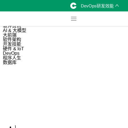
DevOps研发效能
综合
开源资讯
软件资讯
AI & 大模型
大前端
软件架构
开发技能
硬件 & IoT
DevOps
程序人生
数据库
1