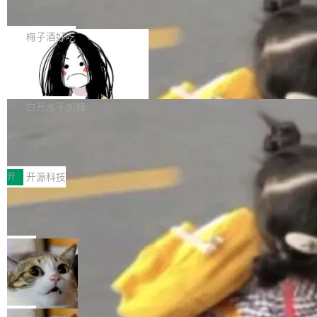
展开启新的篇章。
滞，过去三个月内没有任何条目完成更新，用户
如果你在 Spring Boot 里做过国际化，流程大概
提交的编辑请求也长期处于待处理状态。 Groki
是这样的：配 MessageSource 的 Bean、写 R
梅子酒好吃
pedia 于去年底上线，定位为由人工智能生成内
eloadableResourceBundleMessageSource、
容的百科平台，被马斯克视为传统众包百科网站
Apache Doris 4.1 全面增强 Iceberg：
声明 LocaleResolver、注册 LocaleChangeInt
支持 UPDATE、MERGE INTO 与 Iceb
维基百科的替代方案。Lawfare 调查发现，无论
erceptor…五六步之后才能看到第一行翻译文
Apache Doris 4.1 要补齐的，正是缺失的那一
erg V3
热门页面还是低关注度页面，均未出现近期更
本。 Solon 换了个方式。整个 i18n 模块围绕三
半。在已有查询能力的基础上，Doris 进一步支
白开水不加糖
新，相关问题并非局限于特定领域，而是在不同
个解析器、一个注解、一个工具类展开——没有
持了 UPDATE、DELETE、MERGE INTO 等数
主题和访问量页面中普遍存在。 调查人员最初认
XML、没有拦截器注册、没有样板配置。 资源
Testin XAgent：CIO智能测试落地指南
据修改操作、完整的表结构管理与分区演进，以
为，Grokipedia可能只是限...
文件的约定 把文件放到 resources/i18n/ 下： r
及 rewrite_data_files、expire_snapshots 等日
7月30日，TiD2026质量竞争力大会在北京中关
esources/i18n/messages.properties ...
常维护操作，并完整支持 Iceberg V3 格式。
村国家自主创新示范区会议中心开幕。本届大会
开
开源科技
由中关村智联软件服务业质量创新联盟主办，以
让非法状态不可表示：一篇关于 ADT
“智构可信·质创未来——AI原生时代的质量新范
的帖子在 Reddit 火了
式”为主题，直面AI从实验室走向规模化产业落地
有一种东西，一旦用过就回不去了。Alex Fedos
的核心质量命题。会上，《2026智能研发生产力
eev 管它叫"软件设计的基石"。 他说的东西不新
局
工具选型手册》发布，Testin云测的Testin XAge
鲜——代数数据类型（ADT），尤其是和类型
Cloudflare 开源内部企业 AI 平台 Clou
nt智能测试系统入选AI测试领域代表产品。对CI
（sum type）。但他说清楚了一件事：这不是类
dflare OS
O而言，这提示了一个转变：AI测试正在从效率
型系统的学术体操，是日常编码的思维方式。 文
Cloudflare 发布了一个开源项目 Cloudflare O
工具升级为企业的质量基础设施。 CIO面对的新
章从一个简单的例子切入。一个网站的深色主题
S。如果你只看官方博客，你会觉得这是又一
局