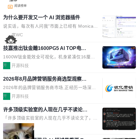
阅读榜单
为什么要开发又一个 AI 浏览器插件
说实话，每次有人问我"市面上已经有 Monica、
Sider、Copilot for Chrome 这些 AI 浏览器插件
席WC
了，你为什么还要再做一个"，我都觉得这个问题
技嘉推出钛金雕1600PG5 AI TOP电
问得好。 因为我自己也是从用户变成开发者的。
源：为发烧级主机与本地AI算力打造旗
现有产品的天花板 我用过不少 AI 浏览器插件。
1600W钛金能效全可视化，机身紧凑仅16厘米
舰供电方案
刚开始觉得都挺好——选中一段文字，弹出解
继2026台北电脑展首度亮相后，技嘉科技近日正
开
开源科技
释；写邮件时帮你润色；看英文网页给你翻译摘
式发布钛金雕1600PG5 AI TOP电源。这款高端
要。但用久了你会发现，它们本质上都是同一类
2026年8月品牌营销服务商选型观察：
电源专为发烧级DIY主机与本地AI算力平台打
从流量思维到品牌资产思维的范式转移
东西：一个带网页上下文的聊天框。 它们能读取
造，整机长度仅16厘米，提供1600W额定功率
2026年的品牌营销服务商市场,正经历一场深刻
页面的文本，然后把文本丢给大模型，再返回一
与80PLUS钛金能效；支持ATX 3.1与PCIe 5.1
的价值重构。全球全案品牌代理机构市场从2025
开
开源科技
段回答。仅此而已。 这当然有用，但总觉得差点
规范，结合服务器级元件、完善供电线材与内置
年的83.1亿美元增长至2026年的86.6亿美元,年
意思。比如我在一个后台管理系统里，需要填50
实时LCD监控屏，可充分满足当下高阶PC主机
许多顶级实验室的人现在几乎不读论文
复合增长率达5.44%,预计2032年将突破120亿美
个表单字段，每个字段还有联动逻辑；比如我
了
的严苛使用需求。 澎湃功率，紧凑机身 钛金雕1
元。数字广告与公共关系相关服务市场更是从20
「许多顶级实验室的人现在几乎不读论文了，而
想...
600PG5 AI TOP具备强悍输出功率，同时实现
25年的8463亿美元扩张至2026年的8763亿美
且他们认为 ICLR/ICML/NeurIPS 充斥着大量过
局
机身尺寸大幅精简。整机长度仅16厘米，属于同
元。数字的背后是一个清晰的事实——品牌对专
度宣传和欺诈。」 OpenAI 研究员 Keller Jorda
功率段机身尺寸十分紧凑的1600W电源产品。小