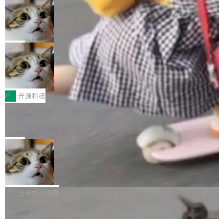
现实 过去两年，CIO们的焦虑清单上多了两项：
设置，如果用布尔值 + 可空字段来表示——bool
个"AI 知识库 + 聊天机器人"——每个大厂都在
一是如何让大模型和智能体应用安全地从PoC走
ean 表示是否可切换，nullable 的默认模式、浅
Deno 团队开源 Celld，可自托管的分
做，没什么新鲜的。 但 Kenton Varda 在 Twitte
向生产，二是如何让测试团队跟得上AI应用...
布式 Durable Objects
色方案、深色方案——会产生大量无意义的组
r 上把事情说清楚了： 今天我们发布了 Cloudfla
Ryan Dahl 领导的 Deno 团队推出了最新开源项
合。方案缺了、配置冲突了、全 null 了。要知道
re OS，一个带连接器的聊天机器人，跟其他所
目 Celld，一个能在自己机器上运行 Cloudflare
局
哪些组合有效，作者说，你得靠"文档、校验、或
有科技公司做的一样。只不过，实际上它不一
Workers 和 Durable Objects 的守护进程。 设
者部落知识"。 换个写法。Rust 的 enum，两个
样。这是 Sandstorm.io 的重制版，我十年前的
鲁大师7月新机性能/流畅/AI榜：vivo夺
计思路很直接：每个对象是一个独立的 SQLite
变体：Switchable...
性能、流畅双第一，三星Galaxy Z系列
那个创业公司。不同的是，这次它构建在 Cloudf
数据库，按名称寻址，复制到你自己的 S3 兼容
2026年7月的手机市场，由于存储等硬件成本暴
新折叠缺席
lare Workers 上——我花了九年时间搭建的平台
存储库里。节点之间只通过这个存储库协调——
增，手机厂商的日子也不好过啊，新机速度明显
开
开源科技
——并且深度集成了 AI。这基本上是我十年秘密
没有控制平面，没有共识协议。每个对象自带一
放缓，因此硝烟味淡了许多。新机参数规格除开
计划的顶峰。 十年前，Ken...
个小型数据库，应用天然按分片构建，单个数据
Zed 推出 DeltaDB，一个记录 commit
高价的三星折叠（三星Galaxy Z Fold8 Ultra / Z
之间所有操作的版本控制系统
库的竞争和爆炸半径问题在设计层面就被消除
Fold8 / Z Flip8）外，其余要么是中低端机器，
Zed 编辑器团队发布了新项目——DeltaDB，一
了。 闲置的 cell 会休眠到几乎不占资源。当 cel
例如iQOO Z11i、REDMI Note 17、REDMI No
个在 git commit 之间记录每一次编辑操作的版
局
l 迁移或唤醒时，新宿主从 S3 恢复 SQLite 数据
te 17 Pro、OPPO K15，要么是vivo X300 E这
本控制系统。目前处于 Early Access 阶段。 De
库继续执行。存储库是持久化的唯一真相...
样的次旗舰。 Galaxy Z Fold8 Ultra / Z Fold8 /
SpaceXAI 单季资本开支达 183 亿美元
ltaDB 的核心思路直接写在 landing page 最显
Z Flip8三款折叠屏新机均在7月22日发布，且全
眼的位置：「Software is made between com
根据风险投资人Tomer Tunguz 博客（VC 分
部搭载骁龙8 Elite Gen5 for Galaxy，它们本该
mits」——软件是在 commit 之间写出来的。git
析）披露的最新分析与第二季度业绩报告，Spac
白开水不加糖
是7月性...
只记录了你提交的最终状态，但真正的工作过程
eXAI在上个季度的总资本支出飙升至183.7亿美
——打字、删改、试错、agent 对话——都在 co
Meta 发布终端编程 Agent“Muse Cod
元。其中，绝大部分资金被直接用于 AI 领域，