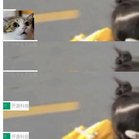
e” 和 Muse Spark 1.2 模型
mmit 之间的空隙里丢失了。 DeltaDB 要做的就
金额高达158.3亿美元，这一单项投入已经逼近
Meta 今天发布了两款 AI 产品：Muse Code，
是把这段空隙补上。 回退到任何一次编辑：Delt
微软同期总资本开支的四成。 与亚马逊、Alpha
一个在终端里运行的编程 agent；Muse Spark
局
aDB 捕获 commit 之间的每一次操作，...
bet、微软以及 Meta 等传统科技巨头相比，Spa
1.2，驱动这个 agent 的新模型。一句话概括：
ceXAI的资金消耗速度尤为引人瞩目。然而，支
美团开源 LoHoSearch，用知识图谱校
你可以用 curl -fsSL https://dev.meta.ai/install.
准 AI 能力认知
撑庞大支出的资金来源却呈现出截然不同的面
sh | bash 安装一个能在大项目里自动规划、写
机器出题的前提，是让机器拥有全局视野。整个
貌。数据显示，微软和 Meta 主要依托充沛的经
代码、验证结果的 AI 终端工具。 据介绍，Muse
构建流程可以分为四个环节：建图 → 控制难度
白开水不加糖
营现金流来覆盖资本开支，其资本支出覆盖率分
Code 是 Meta 的编程 agent 产品。它和市场上
→ 质量把关 → 数据概览。
别达到155% 和106%;而SpaceXAI的经营现金
腾讯开源 UCL-MPComm 通信库
已有的终端编程 agent 在设计理念上有几个明显
流仅能覆盖资本开支的12...
的差异点。 异步后台 agent：Muse Code 有一
腾讯网平团队宣布开源了 UCL-MPComm 通信
个主 agent 循环，外加一组后台 agent。这些后
库，并将作为transport接入Mooncake TENT。
白开水不加糖
台 agent...
该通信库针对AI Memory池化场景的数据传输需
CoStrict入选工信部2025人工智能应用
求进行了深度优化，能够实现数据中心内大规模
典型案例
计算节点间多种内存类型的高性能通信。 UCL-
近日，工信部科技司公示《2025人工智能应用典
MPComm将作为一种传输引擎接入Mooncake T
型案例入选名单》，深信服“面向企业研发场景的
开
开源科技
ENT，实现零拷贝传输性能提升30%、非零拷贝
开源 AI 编程平台 CoStrict 应用”凭借卓越的技术
传输性能最高提升5倍。UCL-MPComm底层基
深信服AI算力网关入选工信部人工智能
创新与落地成效成功入选。 全链路私有化部署，
应用典型案例！
于自研UCL-Engine通信引擎，后续腾讯网平将
助力企业AI研发安全落地 当前，越来越多企业已
前不久，工业和信息化部正式发布《2025年人工
持续开源更多基于UCL-Engine的高性能通信组
经开始引入 AI Coding 工具，通过调用公有云模
智能应用典型案例名单》，集中展示人工智能在
开
开源科技