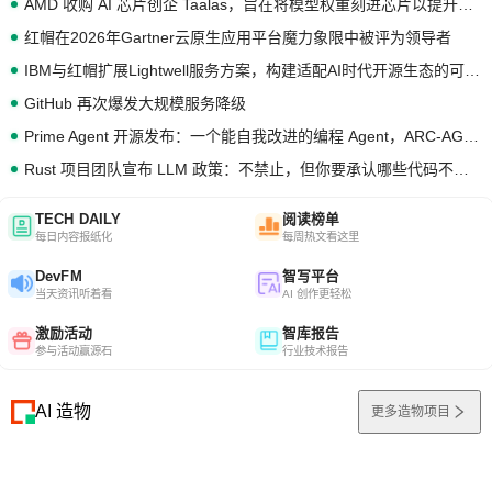
AMD 收购 AI 芯片创企 Taalas，旨在将模型权重刻进芯片以提升推理性能
红帽在2026年Gartner云原生应用平台魔力象限中被评为领导者
IBM与红帽扩展Lightwell服务方案，构建适配AI时代开源生态的可信基础设施
GitHub 再次爆发大规模服务降级
Prime Agent 开源发布：一个能自我改进的编程 Agent，ARC-AGI 3 超越人类专家基线
Rust 项目团队宣布 LLM 政策：不禁止，但你要承认哪些代码不是你写的
TECH DAILY
阅读榜单
每日内容报纸化
每周热文看这里
DevFM
智写平台
当天资讯听着看
AI 创作更轻松
激励活动
智库报告
参与活动赢源石
行业技术报告
AI 造物
更多造物项目