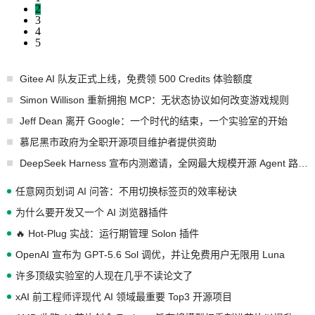
2
3
4
5
Gitee AI 队友正式上线，免费领 500 Credits 体验额度
Simon Willison 重新拥抱 MCP：无状态协议如何改变游戏规则
Jeff Dean 离开 Google：一个时代的结束，一个实验室的开始
慕尼黑市政府为全职开源项目维护者提供资助
DeepSeek Harness 宣布内测邀请，全网最大规模开源 Agent 路演现场诞生
任意网页划词 AI 问答：不用切换标签页的效率秘诀
为什么要开发又一个 AI 浏览器插件
🔥 Hot-Plug 实战：运行期管理 Solon 插件
OpenAI 宣布为 GPT-5.6 Sol 调优，并让免费用户无限用 Luna
许多顶级实验室的人现在几乎不读论文了
xAI 前工程师评现代 AI 领域最重要 Top3 开源项目