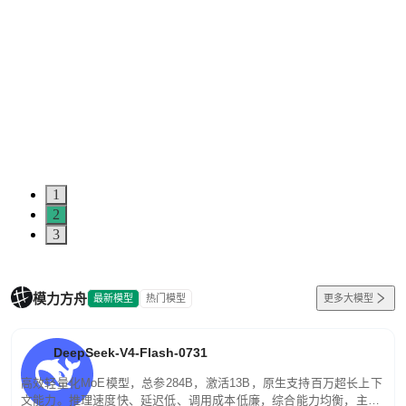
1
2
3
模力方舟
最新模型
热门模型
更多大模型
DeepSeek-V4-Flash-0731
高效轻量化MoE模型，总参284B，激活13B，原生支持百万超长上下
文能力。推理速度快、延迟低、调用成本低廉，综合能力均衡，主打