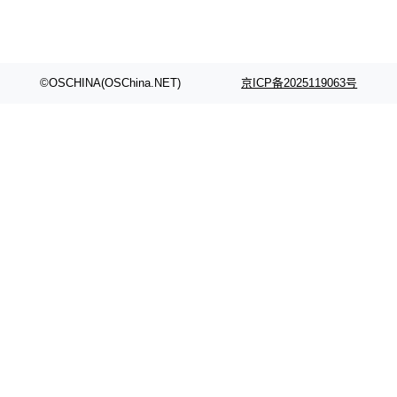
©OSCHINA(OSChina.NET)
京ICP备2025119063号