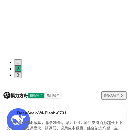
1
2
3
模力方舟
最新模型
热门模型
更多大模型
DeepSeek-V4-Flash-0731
高效轻量化MoE模型，总参284B，激活13B，原生支持百万超长上下
文能力。推理速度快、延迟低、调用成本低廉，综合能力均衡，主打