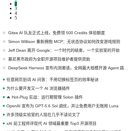
2
3
4
5
Gitee AI 队友正式上线，免费领 500 Credits 体验额度
Simon Willison 重新拥抱 MCP：无状态协议如何改变游戏规则
Jeff Dean 离开 Google：一个时代的结束，一个实验室的开始
慕尼黑市政府为全职开源项目维护者提供资助
DeepSeek Harness 宣布内测邀请，全网最大规模开源 Agent 路演现场诞生
任意网页划词 AI 问答：不用切换标签页的效率秘诀
为什么要开发又一个 AI 浏览器插件
🔥 Hot-Plug 实战：运行期管理 Solon 插件
OpenAI 宣布为 GPT-5.6 Sol 调优，并让免费用户无限用 Luna
许多顶级实验室的人现在几乎不读论文了
xAI 前工程师评现代 AI 领域最重要 Top3 开源项目