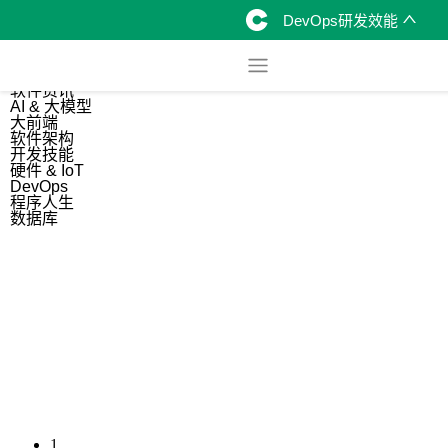
DevOps研发效能
综合
开源资讯
软件资讯
AI & 大模型
大前端
软件架构
开发技能
硬件 & IoT
DevOps
程序人生
数据库
1