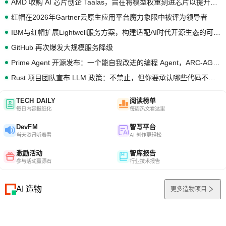
AMD 收购 AI 芯片创企 Taalas，旨在将模型权重刻进芯片以提升推理性能
红帽在2026年Gartner云原生应用平台魔力象限中被评为领导者
IBM与红帽扩展Lightwell服务方案，构建适配AI时代开源生态的可信基础设施
GitHub 再次爆发大规模服务降级
Prime Agent 开源发布：一个能自我改进的编程 Agent，ARC-AGI 3 超越人类专家基线
Rust 项目团队宣布 LLM 政策：不禁止，但你要承认哪些代码不是你写的
TECH DAILY
阅读榜单
每日内容报纸化
每周热文看这里
DevFM
智写平台
当天资讯听着看
AI 创作更轻松
激励活动
智库报告
参与活动赢源石
行业技术报告
AI 造物
更多造物项目