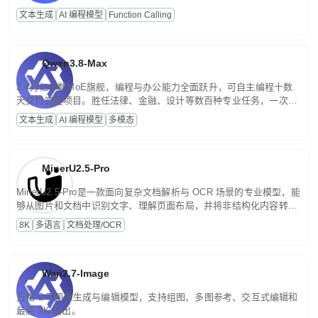
高并发、轻量化任务，适合日常对话、内容创作、基础 RAG、批量
文本生成
AI 编程模型
Function Calling
文案处理等普惠刚需场景。
Qwen3.8-Max
2.4万亿参数MoE旗舰，编程与办公能力全面跃升，可自主编程十数
天交付完整项目。胜任法律、金融、设计等数百种专业任务，一次对
话端到端交付生产级成果。原生视觉理解贯穿规划、执行与验证全流
文本生成
AI 编程模型
多模态
程，支持超长文档与长视频的深度语义解析。长程任务中自主规划与
闭环迭代，持续进化。
MinerU2.5-Pro
MinerU2.5-Pro是一款面向复杂文档解析与 OCR 场景的专业模型，能
够从图片和文档中识别文字、理解页面布局，并将非结构化内容转换
为便于存储、检索和二次处理的结构化结果。
8K
多语言
文档处理/OCR
Wan2.7-Image
万相 2.7 图像生成与编辑模型，支持组图、多图参考、交互式编辑和
最高 2K 输出。