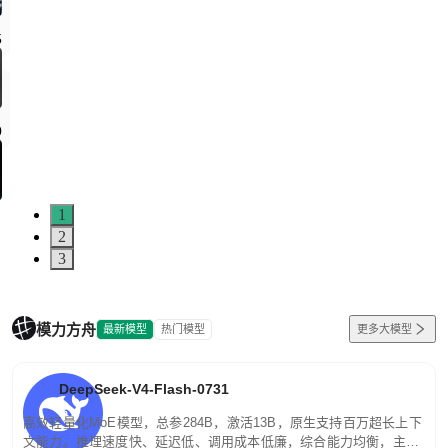
5
0
1
2
3
模力方舟
最新模型
热门模型
更多大模型
DeepSeek-V4-Flash-0731
高效轻量化MoE模型，总参284B，激活13B，原生支持百万超长上下
文能力。推理速度快、延迟低、调用成本低廉，综合能力均衡，主打