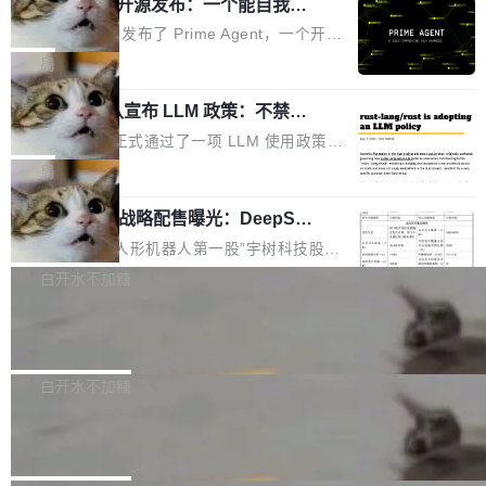
（OHDD：OpenHarmony Hardware Develope
Prime Agent 开源发布：一个能自我改
障无法工作。Pages、Copilot code review、C
进的编程 Agent，ARC-AGI 3 超越人类
r Day）将在杭州启航。活动面向智能硬件产业
opilot coding agent 全部受影响。从检测到完全
Prime Intellect 发布了 Prime Agent，一个开源
专家基线
链企业和开发者，邀请行业专家与资深技术顾
恢复，大约 12 小时。 这是 2026 年 8 月的第六
的编程 Agent Harness，核心设计围绕两个抽
局
问，围绕开源鸿蒙技术能力、设备适配、芯片适
起事故，其中四起与 AI/Copilot 服务相关。 Git
象：Recursive Language Model（RLM）和 C
配、功耗与稳定性调优、兼容性测评及统一互联
Hub 员工 kdaigle 在 HN 讨论中贴出了一组数
Rust 项目团队宣布 LLM 政策：不禁
ontinual Harness。在 ARC-AGI 3 基准测试
等内容展开系统讲解和实战交流，帮助企业进一
止，但你要承认哪些代码不是你写的
据：2025 年全年 10 亿次 commit。现在，每周
上，Prime Agent + Opus 5 的组合达到了 95.
Rust 语言项目正式通过了一项 LLM 使用政策，
步了解开源鸿蒙在智能...
2.75 亿次，全年预计 140 亿次。GitHub...
5% RHAE Best@1，超过了 ARC 报告的人类专
覆盖 rust-lang/rust 单一仓库的代码贡献。这不
局
家基线 95.4%。 不是又一个 coding agent 包装
是项目级别的官方立场，目前由五个团队采纳，
器 Prime Agent 的架构和市面上大多数 coding
宇树科技 IPO 战略配售曝光：DeepSe
但它可能是主流开源项目中关于 AI 辅助贡献最
ek 获配 93.3 万股，锁定 36 个月
agent 有本质区别。大多数 agent harness 的设
细致的一份规则。 政策的核心只有一句话：LLM
8月6日晚间，“人形机器人第一股”宇树科技股份
计是基于早期模型的能力—...
可以用来分析、提炼、审阅、建议，但不能用来
有限公司披露IPO发行价格及战略配售结果，杭
白开水不加糖
创作。 具体来说，LLM 生成的代码可以提交，
州深度求索人工智能基础技术研究有限公司（De
但必须满足五个条件：预先安排、非关键、高质
Docker 29.7.2 发布
epSeek）获配93.3399万股，按150.8元/股发行
量、充分测试、充分审查，并且必须披露。LLM
价格计算，认购金额约1.41亿元，股份锁定期为
Docker 29.7.2 现已发布，具体更新内容如下：
不得生成涉及安全性的关键变更，除非作者本身
36个月。 公告显示，本次宇树科技战略配售对
Bug fixes and enhancements 修复多次传递同
白开水不加糖
就是领域专家。即使如此，政策也"强烈不建
象主要包括长期投资机构、与公司业务具有战略
一环境变量时，docker service create和docker
议"这么做。 对于不披露的情况，审核者可以直
Apache Fluss 毕业成为顶级项目
合作关系或长期合作愿景的大型企业、科创板保
service update会发生 panic 的问题。docker/cl
接关闭 PR，无需解释。 政策作者 Jynn Ne...
荐人跟投子公司，以及公司高级管理人员和核心
i#7145 修复了 Docker Engine 29.7.0 中引入的
今年 7 月，Apache Fluss 的毕业提案在 Apach
员工参与设立的专项资产管理计划。其中，Dee