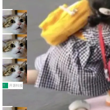
的帖子在 Reddit 火了
式”为主题，直面AI从实验室走向规模化产业落地
有一种东西，一旦用过就回不去了。Alex Fedos
的核心质量命题。会上，《2026智能研发生产力
eev 管它叫"软件设计的基石"。 他说的东西不新
局
工具选型手册》发布，Testin云测的Testin XAge
鲜——代数数据类型（ADT），尤其是和类型
nt智能测试系统入选AI测试领域代表产品。对CI
Cloudflare 开源内部企业 AI 平台 Clou
（sum type）。但他说清楚了一件事：这不是类
dflare OS
O而言，这提示了一个转变：AI测试正在从效率
型系统的学术体操，是日常编码的思维方式。 文
Cloudflare 发布了一个开源项目 Cloudflare O
工具升级为企业的质量基础设施。 CIO面对的新
章从一个简单的例子切入。一个网站的深色主题
S。如果你只看官方博客，你会觉得这是又一
局
现实 过去两年，CIO们的焦虑清单上多了两项：
设置，如果用布尔值 + 可空字段来表示——bool
个"AI 知识库 + 聊天机器人"——每个大厂都在
一是如何让大模型和智能体应用安全地从PoC走
ean 表示是否可切换，nullable 的默认模式、浅
Deno 团队开源 Celld，可自托管的分
做，没什么新鲜的。 但 Kenton Varda 在 Twitte
向生产，二是如何让测试团队跟得上AI应用...
布式 Durable Objects
色方案、深色方案——会产生大量无意义的组
r 上把事情说清楚了： 今天我们发布了 Cloudfla
Ryan Dahl 领导的 Deno 团队推出了最新开源项
合。方案缺了、配置冲突了、全 null 了。要知道
re OS，一个带连接器的聊天机器人，跟其他所
目 Celld，一个能在自己机器上运行 Cloudflare
局
哪些组合有效，作者说，你得靠"文档、校验、或
有科技公司做的一样。只不过，实际上它不一
Workers 和 Durable Objects 的守护进程。 设
者部落知识"。 换个写法。Rust 的 enum，两个
鲁大师7月新机性能/流畅/AI榜：vivo夺
样。这是 Sandstorm.io 的重制版，我十年前的
计思路很直接：每个对象是一个独立的 SQLite
变体：Switchable...
性能、流畅双第一，三星Galaxy Z系列
那个创业公司。不同的是，这次它构建在 Cloudf
数据库，按名称寻址，复制到你自己的 S3 兼容
2026年7月的手机市场，由于存储等硬件成本暴
新折叠缺席
lare Workers 上——我花了九年时间搭建的平台
存储库里。节点之间只通过这个存储库协调——
增，手机厂商的日子也不好过啊，新机速度明显
开
开源科技
——并且深度集成了 AI。这基本上是我十年秘密
没有控制平面，没有共识协议。每个对象自带一
放缓，因此硝烟味淡了许多。新机参数规格除开
计划的顶峰。 十年前，Ken...
Zed 推出 DeltaDB，一个记录 commit
个小型数据库，应用天然按分片构建，单个数据
高价的三星折叠（三星Galaxy Z Fold8 Ultra / Z
之间所有操作的版本控制系统
库的竞争和爆炸半径问题在设计层面就被消除
Fold8 / Z Flip8）外，其余要么是中低端机器，
Zed 编辑器团队发布了新项目——DeltaDB，一
了。 闲置的 cell 会休眠到几乎不占资源。当 cel
例如iQOO Z11i、REDMI Note 17、REDMI No
个在 git commit 之间记录每一次编辑操作的版
局