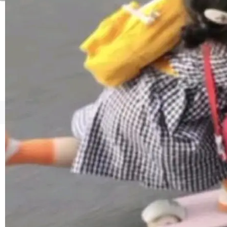
境、兼容场景、一键直出”。 Hy ASR 3.0 previe
w 不要求标准普通话，方言识别覆盖粤语、吴语
等 10 大方言片区和 20 余个二级小片区。在开
源评测集中，Hy ASR 3.0 preview 在多语种的
WER（...
©OSCHINA(OSChina.NET)
京ICP备2025119063号