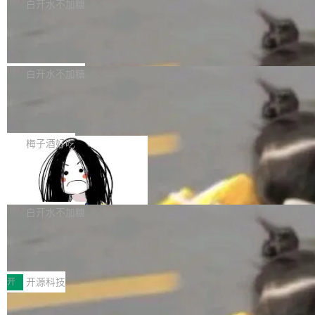
一个回归问题，该问题导致拉取镜像时会拒绝包
e 孵化器项目管理委员会（IPMC）投票中获得
白开水不加糖
pSeek作为与宇树科技具备战略合作关系的企
含绝对 hardlink 目标的镜像（此类镜像由某些镜
全票通过，随后获 Apache 软件基金会董事会批
业，获配股份数量占本次发行数量的2.31%。 除
马斯克 AI 百科项目 Grokipedia 被曝数
像构建工具生成）。moby/moby#53305 修复了
准。今天，Apache 软件基金会正式宣布 Apach
DeepSeek外，腾讯旗下上海启善投资有限公司
月未更新
Docker Engine 29.7.0 中引入的一个回归问
e Fluss 孵化毕业，成为 Apache 顶级项目（TL
埃隆·马斯克推出的AI百科项目 Grokipedia 被曝
获配9...
题，该问题可能导致在旧版 Linux 内核...
P）！这一里程碑不仅标志着 Fluss 迈入新的发
长期停止内容更新，未能实现其作为“AI版维基百
白开水不加糖
展阶段，也将进一步推动流式存储、实时湖仓与
科”替代品的目标。 据 Lawfare 最新调查，自今
AI 数据基础加速融合，为实时数据基础设施的发
Solon I18n：三种解析器，零样板代码
年4月以来，Grokipedia 页面更新功能基本停
展开启新的篇章。
滞，过去三个月内没有任何条目完成更新，用户
如果你在 Spring Boot 里做过国际化，流程大概
提交的编辑请求也长期处于待处理状态。 Groki
是这样的：配 MessageSource 的 Bean、写 R
梅子酒好吃
pedia 于去年底上线，定位为由人工智能生成内
eloadableResourceBundleMessageSource、
容的百科平台，被马斯克视为传统众包百科网站
Apache Doris 4.1 全面增强 Iceberg：
声明 LocaleResolver、注册 LocaleChangeInt
支持 UPDATE、MERGE INTO 与 Iceb
维基百科的替代方案。Lawfare 调查发现，无论
erceptor…五六步之后才能看到第一行翻译文
Apache Doris 4.1 要补齐的，正是缺失的那一
erg V3
热门页面还是低关注度页面，均未出现近期更
本。 Solon 换了个方式。整个 i18n 模块围绕三
半。在已有查询能力的基础上，Doris 进一步支
白开水不加糖
新，相关问题并非局限于特定领域，而是在不同
个解析器、一个注解、一个工具类展开——没有
持了 UPDATE、DELETE、MERGE INTO 等数
主题和访问量页面中普遍存在。 调查人员最初认
XML、没有拦截器注册、没有样板配置。 资源
Testin XAgent：CIO智能测试落地指南
据修改操作、完整的表结构管理与分区演进，以
为，Grokipedia可能只是限...
文件的约定 把文件放到 resources/i18n/ 下： r
及 rewrite_data_files、expire_snapshots 等日
7月30日，TiD2026质量竞争力大会在北京中关
esources/i18n/messages.properties ...
常维护操作，并完整支持 Iceberg V3 格式。
村国家自主创新示范区会议中心开幕。本届大会
开
开源科技
由中关村智联软件服务业质量创新联盟主办，以
让非法状态不可表示：一篇关于 ADT
“智构可信·质创未来——AI原生时代的质量新范