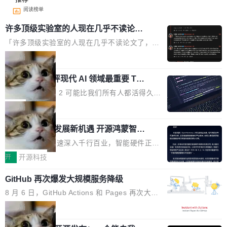
阅读榜单
许多顶级实验室的人现在几乎不读论文
了
「许多顶级实验室的人现在几乎不读论文了，而
且他们认为 ICLR/ICML/NeurIPS 充斥着大量过
局
度宣传和欺诈。」 OpenAI 研究员 Keller Jorda
xAI 前工程师评现代 AI 领域最重要 Top
n 这条推文引发了广泛讨论。他不是在说风凉
3 开源项目
话，他是说出了一个圈内人尽皆知但很少公开捅
Flash Attention 2 可能比我们所有人都活得久。
破的事实。 Jordan 随后补充了一句软化声明：
这句话不是来自某个技术博客，而是出自 Hieu
局
「我不认为这些会议上大部分论文都在过度宣传
Pham 的一条推文。Hieu Pham 是谁？他是 xAI
或造假。问题是，作为读者，如果你筛选出那些
共商智能硬件发展新机遇 开源鸿蒙智能
的早期工程师之一，在 Grok 训练基础设施团队
硬件开发者日杭州站即将举行
看起来最令人兴奋的论文，那它们大部分都是过
工作过。近日他在 X 上发了一条帖子，列出了他
随着万物智联加速深入千行百业，智能硬件正从
度宣传的。」 这才是真正的痛点。不是所有论文
认为现代 AI 领域最重要的三个开源项目。 第一
单点设备迈向智能化、网联化、协同化发展。作
开
开源科技
都有问题，是最吸引眼球的那批论文最有问题。
个名字毫无悬念：Flash Attention 2。 Hieu 的
为面向全场景、跨终端的分布式操作系统，开源
他引用的帖子来自 Mathew Shen，一位 ICLR 2
理由很具体。FA 系列不需要解释，但 FA2 是他
GitHub 再次爆发大规模服务降级
鸿蒙通过统一技术底座和分布式能力，为不同类
026 的读者：「看了篇 ...
认为最重要的一个——复杂度恰到好处，刚好能
型智能设备的开发、连接与互联提供关键支撑，
8 月 6 日，GitHub Actions 和 Pages 再次大规
驱动你去学 CuTe，但还没被那些"邪恶的" Hopp
也为产业链企业探索产品创新与商业增长打开新
模服务降级，Actions 完全不可用超过 5 小时，
局
er++ 优化所淹没，足够容易修改和适配。 更关
的空间。 8月14日，开源鸿蒙智能硬件开发者日
webhook 停发，连自托管 runner 也因调度层故
键的是 FA2 的持久性...