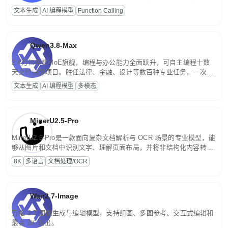
高并发、轻量化任务，适合日常对话、内容创作、基础 RAG、批量
文本生成
AI 编程模型
Function Calling
文案处理等普惠刚需场景。
Qwen3.8-Max
2.4万亿参数MoE旗舰，编程与办公能力全面跃升，可自主编程十数
天交付完整项目。胜任法律、金融、设计等数百种专业任务，一次对
话端到端交付生产级成果。原生视觉理解贯穿规划、执行与验证全流
文本生成
AI 编程模型
多模态
程，支持超长文档与长视频的深度语义解析。长程任务中自主规划与
闭环迭代，持续进化。
MinerU2.5-Pro
MinerU2.5-Pro是一款面向复杂文档解析与 OCR 场景的专业模型，能
够从图片和文档中识别文字、理解页面布局，并将非结构化内容转换
为便于存储、检索和二次处理的结构化结果。
8K
多语言
文档处理/OCR
Wan2.7-Image
万相 2.7 图像生成与编辑模型，支持组图、多图参考、交互式编辑和
最高 2K 输出。