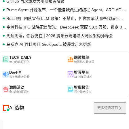
GitHub 再次爆发大规模服务降级
Prime Agent 开源发布：一个能自我改进的编程 Agent，ARC-AGI 3 超越人类专家基线
Rust 项目团队宣布 LLM 政策：不禁止，但你要承认哪些代码不是你写的
宇树科技 IPO 战略配售曝光：DeepSeek 获配 93.3 万股，锁定 36 个月
潮起潮落，你我仍在 | 2026 腾讯云粤港澳大湾区架构师峰会
马斯克 AI 百科项目 Grokipedia 被曝数月未更新
TECH DAILY
阅读榜单
每日内容报纸化
每周热文看这里
DevFM
智写平台
当天资讯听着看
AI 创作更轻松
激励活动
智库报告
参与活动赢源石
行业技术报告
AI 造物
更多造物项目