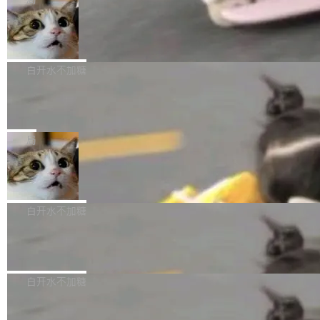
l 迁移或唤醒时，新宿主从 S3 恢复 SQLite 数据
te 17 Pro、OPPO K15，要么是vivo X300 E这
本控制系统。目前处于 Early Access 阶段。 De
库继续执行。存储库是持久化的唯一真相...
样的次旗舰。 Galaxy Z Fold8 Ultra / Z Fold8 /
SpaceXAI 单季资本开支达 183 亿美元
ltaDB 的核心思路直接写在 landing page 最显
Z Flip8三款折叠屏新机均在7月22日发布，且全
眼的位置：「Software is made between com
根据风险投资人Tomer Tunguz 博客（VC 分
部搭载骁龙8 Elite Gen5 for Galaxy，它们本该
mits」——软件是在 commit 之间写出来的。git
析）披露的最新分析与第二季度业绩报告，Spac
白开水不加糖
是7月性...
只记录了你提交的最终状态，但真正的工作过程
eXAI在上个季度的总资本支出飙升至183.7亿美
——打字、删改、试错、agent 对话——都在 co
Meta 发布终端编程 Agent“Muse Cod
元。其中，绝大部分资金被直接用于 AI 领域，
e” 和 Muse Spark 1.2 模型
mmit 之间的空隙里丢失了。 DeltaDB 要做的就
金额高达158.3亿美元，这一单项投入已经逼近
Meta 今天发布了两款 AI 产品：Muse Code，
是把这段空隙补上。 回退到任何一次编辑：Delt
微软同期总资本开支的四成。 与亚马逊、Alpha
一个在终端里运行的编程 agent；Muse Spark
局
aDB 捕获 commit 之间的每一次操作，...
bet、微软以及 Meta 等传统科技巨头相比，Spa
1.2，驱动这个 agent 的新模型。一句话概括：
ceXAI的资金消耗速度尤为引人瞩目。然而，支
美团开源 LoHoSearch，用知识图谱校
你可以用 curl -fsSL https://dev.meta.ai/install.
准 AI 能力认知
撑庞大支出的资金来源却呈现出截然不同的面
sh | bash 安装一个能在大项目里自动规划、写
机器出题的前提，是让机器拥有全局视野。整个
貌。数据显示，微软和 Meta 主要依托充沛的经
代码、验证结果的 AI 终端工具。 据介绍，Muse
构建流程可以分为四个环节：建图 → 控制难度
白开水不加糖
营现金流来覆盖资本开支，其资本支出覆盖率分
Code 是 Meta 的编程 agent 产品。它和市场上
→ 质量把关 → 数据概览。
别达到155% 和106%;而SpaceXAI的经营现金
已有的终端编程 agent 在设计理念上有几个明显
腾讯开源 UCL-MPComm 通信库
流仅能覆盖资本开支的12...
的差异点。 异步后台 agent：Muse Code 有一
腾讯网平团队宣布开源了 UCL-MPComm 通信
个主 agent 循环，外加一组后台 agent。这些后
库，并将作为transport接入Mooncake TENT。
白开水不加糖
台 agent...
该通信库针对AI Memory池化场景的数据传输需
CoStrict入选工信部2025人工智能应用
求进行了深度优化，能够实现数据中心内大规模