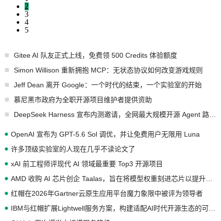
2
3
4
5
Gitee AI 队友正式上线，免费领 500 Credits 体验额度
Simon Willison 重新拥抱 MCP：无状态协议如何改变游戏规则
Jeff Dean 离开 Google：一个时代的结束，一个实验室的开始
慕尼黑市政府为全职开源项目维护者提供资助
DeepSeek Harness 宣布内测邀请，全网最大规模开源 Agent 路演现场诞生
OpenAI 宣布为 GPT-5.6 Sol 调优，并让免费用户无限用 Luna
许多顶级实验室的人现在几乎不读论文了
xAI 前工程师评现代 AI 领域最重要 Top3 开源项目
AMD 收购 AI 芯片创企 Taalas，旨在将模型权重刻进芯片以提升推理性能
红帽在2026年Gartner云原生应用平台魔力象限中被评为领导者
IBM与红帽扩展Lightwell服务方案，构建适配AI时代开源生态的可信基础设施