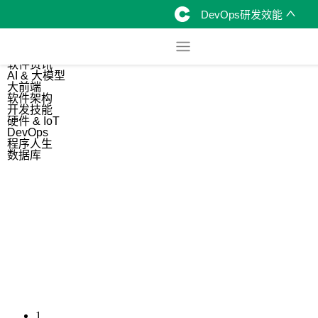
DevOps研发效能
综合
开源资讯
软件资讯
AI & 大模型
大前端
软件架构
开发技能
硬件 & IoT
DevOps
程序人生
数据库
1