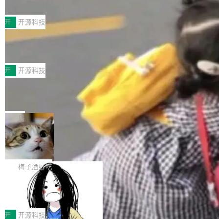
典型案例
计算节点间多种内存类型的高性能通信。 UCL-
近日，工信部科技司公示《2025人工智能应用典
MPComm将作为一种传输引擎接入Mooncake T
型案例入选名单》，深信服“面向企业研发场景的
开
开源科技
ENT，实现零拷贝传输性能提升30%、非零拷贝
开源 AI 编程平台 CoStrict 应用”凭借卓越的技术
传输性能最高提升5倍。UCL-MPComm底层基
深信服AI算力网关入选工信部人工智能
创新与落地成效成功入选。 全链路私有化部署，
应用典型案例！
于自研UCL-Engine通信引擎，后续腾讯网平将
助力企业AI研发安全落地 当前，越来越多企业已
前不久，工业和信息化部正式发布《2025年人工
持续开源更多基于UCL-Engine的高性能通信组
经开始引入 AI Coding 工具，通过调用公有云模
智能应用典型案例名单》，集中展示人工智能在
开
开源科技
件。 腾讯网平团队在UCL-MPComm中实现了一
型或企业内部部署模型提升研发效率。但随着 AI
各领域的应用成果，覆盖技术底座、行业赋能、
个独立于业务线程的全局通信引擎（Engine），
Jeff Dean 离开 Google：一个时代的结
Coding 从个人辅助工具逐步走向团队级、组织
产品应用、支撑保障、专题等五大方向。深信服
并实...
束，一个实验室的开始
级应用，企业在规模化落地过程中，对安全性、
AI算力网关（AI创新平台）成功入选！ 随着各行
Google 员工编号 20。MapReduce 作者之一。
可控性和代码质量提出了更高要求。 首先是数据
各业的Agent走向规模化建设，算力构成形态逐
Bigtable 作者之一。TensorFlow 的作者之一。
局
安全与合规要求。对于大多数普通研发场景，公
渐丰富，用户关注的重点也在发生变化：不只是
Gemini 的架构师。Google 首席科学家。 Jeff D
有云模型能够满足快速试用和效率提升的需求。
🔥 SolonCode v2026.8.4 发布：界面
让AI用起来，还要进一步看清混合算力时代下，
ean 在 Google 工作了 27 年后，宣布离职。 他
但对于金融、能源、医疗等对数据安全要求较...
字体可调、22 种语言、记忆搜索增强
Token花在哪里、算力是否被充分利用，以及持
不是一个人走。一同离开的还有 Sanjay Ghema
打开终端就能上岗的全中文编码智能体，这一轮
续增长的AI成本该如何优化。 深信服AI算力网关
wat（Google 员工编号 23，Jeff Dean 二十多
把「看得清、用母语、记得住」三件事一次补
梅子酒好吃
正是围绕这些实际问题，从Token治理和成本治
年的编程搭档，MapReduce 和 Bigtable 的共同
齐。 SolonCode 是什么 SolonCode 是杭州无
理两个方面，让用户的每一份算力都看得清、管
作者）、Quoc Le（Google 大脑核心成员，Se
让“代码语义理解”深度释放AI Coding
耳科技研发的企业级终端编码智能体——一位全
得住、用得稳、省得下、更安全！ 一、从现在开
价值潜能：华为云码道（CodeArts）
q2Seq 和 DocAI 的共同发明人）以及 Oriol Vin
中文驱动的数字员工，自主理解需求、规划步
一、代码仓深度理解技术的作用与价值 在软件工
始，Token使用一目...
代码仓技术解析
yals（Gemini 联合负责人，AlphaSta...
骤、编写代码。不挑模型、不挑平台，curl 一行
程实践中，代码仓是企业核心知识资产的主要载
开
开源科技