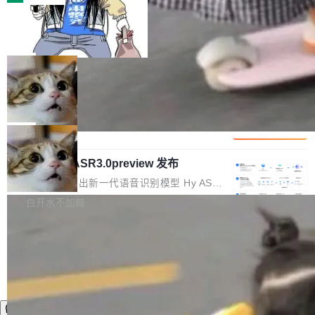
装完即用。 开源地址：Gitee · GitCode · GitHu
体。企业级代码仓库通常包含数十万乃至数百万
b 安装 支持 Java 8+（8~26）、macOS / Linu
一条“删库”命令跑 17 小时，算法工程
个文件，其规模远超单次模型调用可承载的上下
师删光 89TB 数据只为干私活
x / Windows / Harmony PC。 # macOS / Linu
文窗口。随着项目规模的持续扩张与代码历史的
最高人民检察院8月4日公布了一起案件：北京一
x / Harmony PC curl -fsSL https://solon.noea
不断累积，代码仓中的模块关系、接口契约、业
名90后算法工程师王某，为了给自己接的私活腾
局
r.org/solon...
务逻辑等关键信息往往分散于数十乃至数百个文
服务器空间，删光了公司AI游戏部门的全部核心
件之中，形成高度复杂的知识关联网络。传统的
Cloudflare 分享推理优化实践：KV ca
数据。 王某2024年1月入职东城区某科技公司AI
che 量化 + 权重压缩，吞吐量提升 4
代码检索手段（如关键词匹配、目录遍历）仅能
短剧部门，有互联网大厂背景。在公司内部架构
Kimi 和 GLM 是当前最强的大模型系列之一，但
1%，成本降 30%
在语法层面完成文本定位，难以触及代码的语义
调整期间，部门三次通知全员将数据从A集群迁
它们有一个共同的问题：太吃显存了。月之暗面
局
内涵与结构关联，导致开发者使用代码智能体在
移到B集群，王某都回复了"收到"。 他没有迁移
的 Kimi K 系列和智谱的 GLM 都是长上下文、M
理解大规模代码仓时面临显著"代码仓理解"瓶
数据。2024年9月3日下午4点，他使用此前登录
腾讯混元 Hy ASR3.0preview 发布
oE 架构的大模型，好用到让人上瘾，但 GPU 显
颈。 代码仓深度理解服务（以下简称" CodeBas
的账号密码进入A集群，输入了一条被程序员圈
存永远不够用。 Cloudflare 的 Workers AI 团队
腾讯混元正式推出新一代语音识别模型 Hy ASR
e深度理解服务"）是华为云码道（CodeA...
称为"删库跑路"的命令——最高管理员权限、无
一直在跑这些模型的推理。他们在官方博客上发
3.0preview。基于最新一代大语言模型 Hy3 的
白开水不加糖
需确认、强制递归删除。17个小时后，运维人员
了一篇技术文章，详细拆解了三种让大模型在 G
语言理解能力，以及融合了高精度语音识别与深
发现异常并中止进程时，89TB数据已经没了。
PU 上跑得更省、更快的技术手段——KV cache
度语义理解能力，实现了语音识别能力的全面升
删掉的是AI游戏部门的全部开发文件，包括公司
量化、模型权重压缩、以及共享 KV cache 的完
级。 根据介绍，Hy ASR3.0preview 目标在于：
自研的多个文生3D和...
整性保护。效果是：吞吐量提升 41%，每 token
让语音识别不再只是听清，而是真正听懂。通过
成本降低 30%，精度不变。 FP8 省的不仅是显
先理解你的语境和意图，再把准确的文字直接给
存 KV cache 是推理时最吃显...
到你。从“逐字转写、单点优化”演进为“理解语