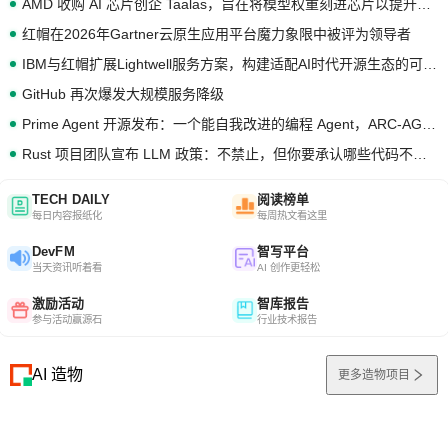
AMD 收购 AI 芯片创企 Taalas，旨在将模型权重刻进芯片以提升推理性能
红帽在2026年Gartner云原生应用平台魔力象限中被评为领导者
IBM与红帽扩展Lightwell服务方案，构建适配AI时代开源生态的可信基础设施
GitHub 再次爆发大规模服务降级
Prime Agent 开源发布：一个能自我改进的编程 Agent，ARC-AGI 3 超越人类专家基线
Rust 项目团队宣布 LLM 政策：不禁止，但你要承认哪些代码不是你写的
TECH DAILY
阅读榜单
每日内容报纸化
每周热文看这里
DevFM
智写平台
当天资讯听着看
AI 创作更轻松
激励活动
智库报告
参与活动赢源石
行业技术报告
AI 造物
更多造物项目