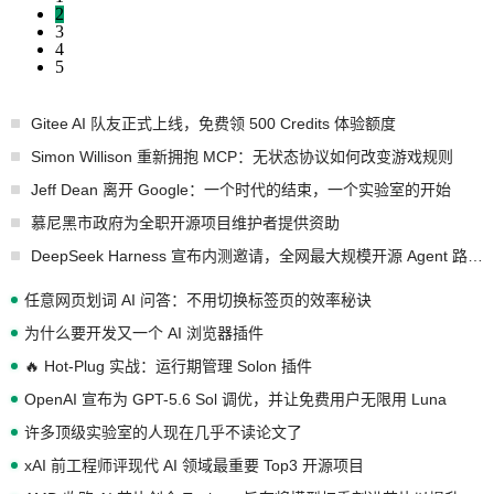
2
3
4
5
Gitee AI 队友正式上线，免费领 500 Credits 体验额度
Simon Willison 重新拥抱 MCP：无状态协议如何改变游戏规则
Jeff Dean 离开 Google：一个时代的结束，一个实验室的开始
慕尼黑市政府为全职开源项目维护者提供资助
DeepSeek Harness 宣布内测邀请，全网最大规模开源 Agent 路演现场诞生
任意网页划词 AI 问答：不用切换标签页的效率秘诀
为什么要开发又一个 AI 浏览器插件
🔥 Hot-Plug 实战：运行期管理 Solon 插件
OpenAI 宣布为 GPT-5.6 Sol 调优，并让免费用户无限用 Luna
许多顶级实验室的人现在几乎不读论文了
xAI 前工程师评现代 AI 领域最重要 Top3 开源项目