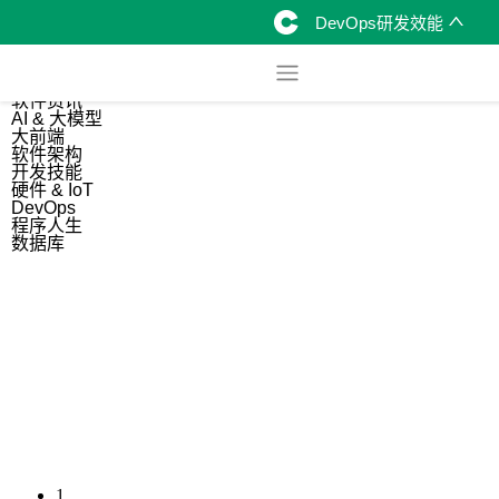
DevOps研发效能
综合
开源资讯
软件资讯
AI & 大模型
大前端
软件架构
开发技能
硬件 & IoT
DevOps
程序人生
数据库
1