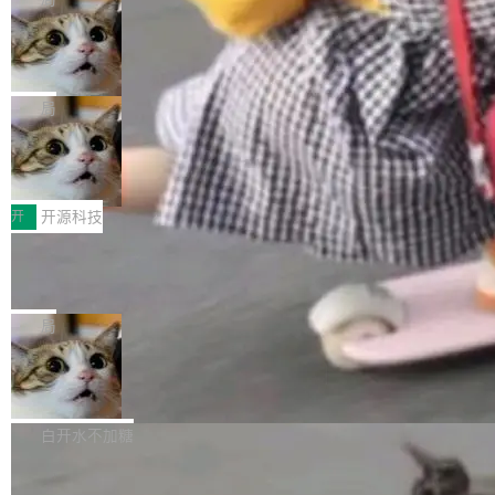
现实 过去两年，CIO们的焦虑清单上多了两项：
设置，如果用布尔值 + 可空字段来表示——bool
个"AI 知识库 + 聊天机器人"——每个大厂都在
一是如何让大模型和智能体应用安全地从PoC走
ean 表示是否可切换，nullable 的默认模式、浅
Deno 团队开源 Celld，可自托管的分
做，没什么新鲜的。 但 Kenton Varda 在 Twitte
向生产，二是如何让测试团队跟得上AI应用...
布式 Durable Objects
色方案、深色方案——会产生大量无意义的组
r 上把事情说清楚了： 今天我们发布了 Cloudfla
Ryan Dahl 领导的 Deno 团队推出了最新开源项
合。方案缺了、配置冲突了、全 null 了。要知道
re OS，一个带连接器的聊天机器人，跟其他所
目 Celld，一个能在自己机器上运行 Cloudflare
局
哪些组合有效，作者说，你得靠"文档、校验、或
有科技公司做的一样。只不过，实际上它不一
Workers 和 Durable Objects 的守护进程。 设
者部落知识"。 换个写法。Rust 的 enum，两个
样。这是 Sandstorm.io 的重制版，我十年前的
鲁大师7月新机性能/流畅/AI榜：vivo夺
计思路很直接：每个对象是一个独立的 SQLite
变体：Switchable...
性能、流畅双第一，三星Galaxy Z系列
那个创业公司。不同的是，这次它构建在 Cloudf
数据库，按名称寻址，复制到你自己的 S3 兼容
2026年7月的手机市场，由于存储等硬件成本暴
新折叠缺席
lare Workers 上——我花了九年时间搭建的平台
存储库里。节点之间只通过这个存储库协调——
增，手机厂商的日子也不好过啊，新机速度明显
开
开源科技
——并且深度集成了 AI。这基本上是我十年秘密
没有控制平面，没有共识协议。每个对象自带一
放缓，因此硝烟味淡了许多。新机参数规格除开
计划的顶峰。 十年前，Ken...
个小型数据库，应用天然按分片构建，单个数据
Zed 推出 DeltaDB，一个记录 commit
高价的三星折叠（三星Galaxy Z Fold8 Ultra / Z
之间所有操作的版本控制系统
库的竞争和爆炸半径问题在设计层面就被消除
Fold8 / Z Flip8）外，其余要么是中低端机器，
Zed 编辑器团队发布了新项目——DeltaDB，一
了。 闲置的 cell 会休眠到几乎不占资源。当 cel
例如iQOO Z11i、REDMI Note 17、REDMI No
个在 git commit 之间记录每一次编辑操作的版
局
l 迁移或唤醒时，新宿主从 S3 恢复 SQLite 数据
te 17 Pro、OPPO K15，要么是vivo X300 E这
本控制系统。目前处于 Early Access 阶段。 De
库继续执行。存储库是持久化的唯一真相...
样的次旗舰。 Galaxy Z Fold8 Ultra / Z Fold8 /
SpaceXAI 单季资本开支达 183 亿美元
ltaDB 的核心思路直接写在 landing page 最显
Z Flip8三款折叠屏新机均在7月22日发布，且全
眼的位置：「Software is made between com
根据风险投资人Tomer Tunguz 博客（VC 分
部搭载骁龙8 Elite Gen5 for Galaxy，它们本该
mits」——软件是在 commit 之间写出来的。git
析）披露的最新分析与第二季度业绩报告，Spac
白开水不加糖
是7月性...
只记录了你提交的最终状态，但真正的工作过程
eXAI在上个季度的总资本支出飙升至183.7亿美
——打字、删改、试错、agent 对话——都在 co
Meta 发布终端编程 Agent“Muse Cod
元。其中，绝大部分资金被直接用于 AI 领域，