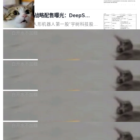
5% RHAE Best@1，超过了 ARC 报告的人类专
覆盖 rust-lang/rust 单一仓库的代码贡献。这不
局
家基线 95.4%。 不是又一个 coding agent 包装
是项目级别的官方立场，目前由五个团队采纳，
宇树科技 IPO 战略配售曝光：DeepSe
器 Prime Agent 的架构和市面上大多数 coding
但它可能是主流开源项目中关于 AI 辅助贡献最
ek 获配 93.3 万股，锁定 36 个月
agent 有本质区别。大多数 agent harness 的设
细致的一份规则。 政策的核心只有一句话：LLM
8月6日晚间，“人形机器人第一股”宇树科技股份
计是基于早期模型的能力—...
可以用来分析、提炼、审阅、建议，但不能用来
有限公司披露IPO发行价格及战略配售结果，杭
白开水不加糖
创作。 具体来说，LLM 生成的代码可以提交，
州深度求索人工智能基础技术研究有限公司（De
但必须满足五个条件：预先安排、非关键、高质
Docker 29.7.2 发布
epSeek）获配93.3399万股，按150.8元/股发行
量、充分测试、充分审查，并且必须披露。LLM
价格计算，认购金额约1.41亿元，股份锁定期为
Docker 29.7.2 现已发布，具体更新内容如下：
不得生成涉及安全性的关键变更，除非作者本身
36个月。 公告显示，本次宇树科技战略配售对
Bug fixes and enhancements 修复多次传递同
白开水不加糖
就是领域专家。即使如此，政策也"强烈不建
象主要包括长期投资机构、与公司业务具有战略
一环境变量时，docker service create和docker
议"这么做。 对于不披露的情况，审核者可以直
合作关系或长期合作愿景的大型企业、科创板保
Apache Fluss 毕业成为顶级项目
service update会发生 panic 的问题。docker/cl
接关闭 PR，无需解释。 政策作者 Jynn Ne...
荐人跟投子公司，以及公司高级管理人员和核心
i#7145 修复了 Docker Engine 29.7.0 中引入的
今年 7 月，Apache Fluss 的毕业提案在 Apach
员工参与设立的专项资产管理计划。其中，Dee
一个回归问题，该问题导致拉取镜像时会拒绝包
e 孵化器项目管理委员会（IPMC）投票中获得
白开水不加糖
pSeek作为与宇树科技具备战略合作关系的企
含绝对 hardlink 目标的镜像（此类镜像由某些镜
全票通过，随后获 Apache 软件基金会董事会批
业，获配股份数量占本次发行数量的2.31%。 除
像构建工具生成）。moby/moby#53305 修复了
马斯克 AI 百科项目 Grokipedia 被曝数
准。今天，Apache 软件基金会正式宣布 Apach
DeepSeek外，腾讯旗下上海启善投资有限公司
月未更新
Docker Engine 29.7.0 中引入的一个回归问
e Fluss 孵化毕业，成为 Apache 顶级项目（TL
埃隆·马斯克推出的AI百科项目 Grokipedia 被曝
获配9...
题，该问题可能导致在旧版 Linux 内核...
P）！这一里程碑不仅标志着 Fluss 迈入新的发
长期停止内容更新，未能实现其作为“AI版维基百
白开水不加糖
展阶段，也将进一步推动流式存储、实时湖仓与
科”替代品的目标。 据 Lawfare 最新调查，自今
AI 数据基础加速融合，为实时数据基础设施的发
Solon I18n：三种解析器，零样板代码
年4月以来，Grokipedia 页面更新功能基本停