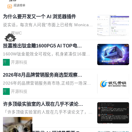
阅读榜单
为什么要开发又一个 AI 浏览器插件
说实话，每次有人问我"市面上已经有 Monica、
Sider、Copilot for Chrome 这些 AI 浏览器插件
席WC
了，你为什么还要再做一个"，我都觉得这个问题
技嘉推出钛金雕1600PG5 AI TOP电
问得好。 因为我自己也是从用户变成开发者的。
源：为发烧级主机与本地AI算力打造旗
现有产品的天花板 我用过不少 AI 浏览器插件。
1600W钛金能效全可视化，机身紧凑仅16厘米
舰供电方案
刚开始觉得都挺好——选中一段文字，弹出解
继2026台北电脑展首度亮相后，技嘉科技近日正
开
开源科技
释；写邮件时帮你润色；看英文网页给你翻译摘
式发布钛金雕1600PG5 AI TOP电源。这款高端
要。但用久了你会发现，它们本质上都是同一类
2026年8月品牌营销服务商选型观察：
电源专为发烧级DIY主机与本地AI算力平台打
从流量思维到品牌资产思维的范式转移
东西：一个带网页上下文的聊天框。 它们能读取
造，整机长度仅16厘米，提供1600W额定功率
2026年的品牌营销服务商市场,正经历一场深刻
页面的文本，然后把文本丢给大模型，再返回一
与80PLUS钛金能效；支持ATX 3.1与PCIe 5.1
的价值重构。全球全案品牌代理机构市场从2025
开
开源科技
段回答。仅此而已。 这当然有用，但总觉得差点
规范，结合服务器级元件、完善供电线材与内置
年的83.1亿美元增长至2026年的86.6亿美元,年
意思。比如我在一个后台管理系统里，需要填50
实时LCD监控屏，可充分满足当下高阶PC主机
许多顶级实验室的人现在几乎不读论文
复合增长率达5.44%,预计2032年将突破120亿美
个表单字段，每个字段还有联动逻辑；比如我
了
的严苛使用需求。 澎湃功率，紧凑机身 钛金雕1
元。数字广告与公共关系相关服务市场更是从20
「许多顶级实验室的人现在几乎不读论文了，而
想...
600PG5 AI TOP具备强悍输出功率，同时实现
25年的8463亿美元扩张至2026年的8763亿美
且他们认为 ICLR/ICML/NeurIPS 充斥着大量过
局
机身尺寸大幅精简。整机长度仅16厘米，属于同
元。数字的背后是一个清晰的事实——品牌对专
度宣传和欺诈。」 OpenAI 研究员 Keller Jorda
功率段机身尺寸十分紧凑的1600W电源产品。小