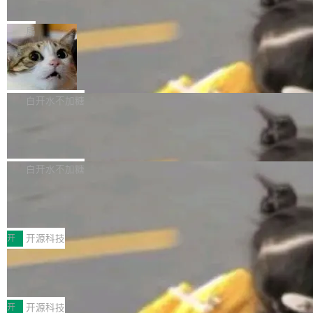
e” 和 Muse Spark 1.2 模型
mmit 之间的空隙里丢失了。 DeltaDB 要做的就
金额高达158.3亿美元，这一单项投入已经逼近
Meta 今天发布了两款 AI 产品：Muse Code，
是把这段空隙补上。 回退到任何一次编辑：Delt
微软同期总资本开支的四成。 与亚马逊、Alpha
一个在终端里运行的编程 agent；Muse Spark
局
aDB 捕获 commit 之间的每一次操作，...
bet、微软以及 Meta 等传统科技巨头相比，Spa
1.2，驱动这个 agent 的新模型。一句话概括：
ceXAI的资金消耗速度尤为引人瞩目。然而，支
美团开源 LoHoSearch，用知识图谱校
你可以用 curl -fsSL https://dev.meta.ai/install.
准 AI 能力认知
撑庞大支出的资金来源却呈现出截然不同的面
sh | bash 安装一个能在大项目里自动规划、写
机器出题的前提，是让机器拥有全局视野。整个
貌。数据显示，微软和 Meta 主要依托充沛的经
代码、验证结果的 AI 终端工具。 据介绍，Muse
构建流程可以分为四个环节：建图 → 控制难度
白开水不加糖
营现金流来覆盖资本开支，其资本支出覆盖率分
Code 是 Meta 的编程 agent 产品。它和市场上
→ 质量把关 → 数据概览。
别达到155% 和106%;而SpaceXAI的经营现金
腾讯开源 UCL-MPComm 通信库
已有的终端编程 agent 在设计理念上有几个明显
流仅能覆盖资本开支的12...
的差异点。 异步后台 agent：Muse Code 有一
腾讯网平团队宣布开源了 UCL-MPComm 通信
个主 agent 循环，外加一组后台 agent。这些后
库，并将作为transport接入Mooncake TENT。
白开水不加糖
台 agent...
该通信库针对AI Memory池化场景的数据传输需
CoStrict入选工信部2025人工智能应用
求进行了深度优化，能够实现数据中心内大规模
典型案例
计算节点间多种内存类型的高性能通信。 UCL-
近日，工信部科技司公示《2025人工智能应用典
MPComm将作为一种传输引擎接入Mooncake T
型案例入选名单》，深信服“面向企业研发场景的
开
开源科技
ENT，实现零拷贝传输性能提升30%、非零拷贝
开源 AI 编程平台 CoStrict 应用”凭借卓越的技术
传输性能最高提升5倍。UCL-MPComm底层基
深信服AI算力网关入选工信部人工智能
创新与落地成效成功入选。 全链路私有化部署，
应用典型案例！
于自研UCL-Engine通信引擎，后续腾讯网平将
助力企业AI研发安全落地 当前，越来越多企业已
前不久，工业和信息化部正式发布《2025年人工
持续开源更多基于UCL-Engine的高性能通信组
经开始引入 AI Coding 工具，通过调用公有云模
智能应用典型案例名单》，集中展示人工智能在
开
开源科技