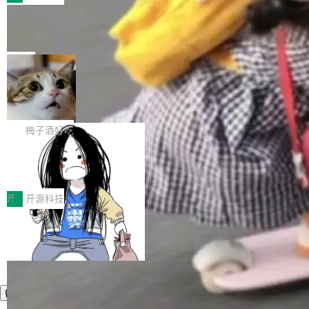
件。 腾讯网平团队在UCL-MPComm中实现了一
型或企业内部部署模型提升研发效率。但随着 AI
各领域的应用成果，覆盖技术底座、行业赋能、
个独立于业务线程的全局通信引擎（Engine），
Coding 从个人辅助工具逐步走向团队级、组织
Jeff Dean 离开 Google：一个时代的结
产品应用、支撑保障、专题等五大方向。深信服
并实...
束，一个实验室的开始
级应用，企业在规模化落地过程中，对安全性、
AI算力网关（AI创新平台）成功入选！ 随着各行
Google 员工编号 20。MapReduce 作者之一。
可控性和代码质量提出了更高要求。 首先是数据
各业的Agent走向规模化建设，算力构成形态逐
Bigtable 作者之一。TensorFlow 的作者之一。
局
安全与合规要求。对于大多数普通研发场景，公
渐丰富，用户关注的重点也在发生变化：不只是
Gemini 的架构师。Google 首席科学家。 Jeff D
有云模型能够满足快速试用和效率提升的需求。
让AI用起来，还要进一步看清混合算力时代下，
🔥 SolonCode v2026.8.4 发布：界面
ean 在 Google 工作了 27 年后，宣布离职。 他
但对于金融、能源、医疗等对数据安全要求较...
字体可调、22 种语言、记忆搜索增强
Token花在哪里、算力是否被充分利用，以及持
不是一个人走。一同离开的还有 Sanjay Ghema
打开终端就能上岗的全中文编码智能体，这一轮
续增长的AI成本该如何优化。 深信服AI算力网关
wat（Google 员工编号 23，Jeff Dean 二十多
把「看得清、用母语、记得住」三件事一次补
梅子酒好吃
正是围绕这些实际问题，从Token治理和成本治
年的编程搭档，MapReduce 和 Bigtable 的共同
齐。 SolonCode 是什么 SolonCode 是杭州无
理两个方面，让用户的每一份算力都看得清、管
作者）、Quoc Le（Google 大脑核心成员，Se
让“代码语义理解”深度释放AI Coding
耳科技研发的企业级终端编码智能体——一位全
得住、用得稳、省得下、更安全！ 一、从现在开
价值潜能：华为云码道（CodeArts）
q2Seq 和 DocAI 的共同发明人）以及 Oriol Vin
中文驱动的数字员工，自主理解需求、规划步
一、代码仓深度理解技术的作用与价值 在软件工
始，Token使用一目...
代码仓技术解析
yals（Gemini 联合负责人，AlphaSta...
骤、编写代码。不挑模型、不挑平台，curl 一行
程实践中，代码仓是企业核心知识资产的主要载
开
开源科技
装完即用。 开源地址：Gitee · GitCode · GitHu
体。企业级代码仓库通常包含数十万乃至数百万
b 安装 支持 Java 8+（8~26）、macOS / Linu
个文件，其规模远超单次模型调用可承载的上下
x / Windows / Harmony PC。 # macOS / Linu
文窗口。随着项目规模的持续扩张与代码历史的
x / Harmony PC curl -fsSL https://solon.noea
不断累积，代码仓中的模块关系、接口契约、业
r.org/solon...
务逻辑等关键信息往往分散于数十乃至数百个文
件之中，形成高度复杂的知识关联网络。传统的