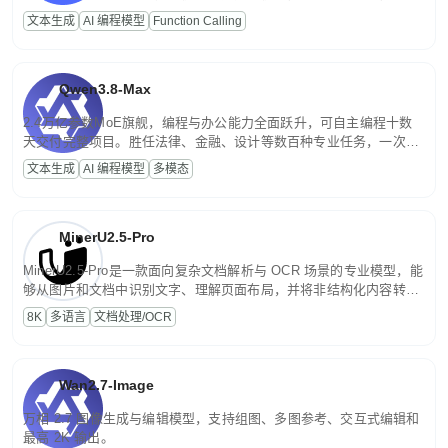
高并发、轻量化任务，适合日常对话、内容创作、基础 RAG、批量
文本生成
AI 编程模型
Function Calling
文案处理等普惠刚需场景。
Qwen3.8-Max
2.4万亿参数MoE旗舰，编程与办公能力全面跃升，可自主编程十数
天交付完整项目。胜任法律、金融、设计等数百种专业任务，一次对
话端到端交付生产级成果。原生视觉理解贯穿规划、执行与验证全流
文本生成
AI 编程模型
多模态
程，支持超长文档与长视频的深度语义解析。长程任务中自主规划与
闭环迭代，持续进化。
MinerU2.5-Pro
MinerU2.5-Pro是一款面向复杂文档解析与 OCR 场景的专业模型，能
够从图片和文档中识别文字、理解页面布局，并将非结构化内容转换
为便于存储、检索和二次处理的结构化结果。
8K
多语言
文档处理/OCR
Wan2.7-Image
万相 2.7 图像生成与编辑模型，支持组图、多图参考、交互式编辑和
最高 2K 输出。