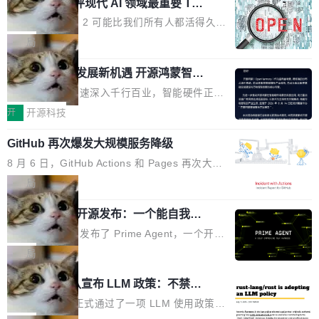
业化营销服务的需求从未如此迫切。 但市场扩容
xAI 前工程师评现代 AI 领域最重要 Top
n 这条推文引发了广泛讨论。他不是在说风凉
巧机身有效提升市面主流标准A...
3 开源项目
的同时,服务商的竞争逻辑正在改变。2026年Top
话，他是说出了一个圈内人尽皆知但很少公开捅
Flash Attention 2 可能比我们所有人都活得久。
Agency年度合辑的观察指出,“产品”这个离消费
破的事实。 Jordan 随后补充了一句软化声明：
这句话不是来自某个技术博客，而是出自 Hieu
局
者最近的载体,在整个品牌营销层面的权重显著变
「我不认为这些会议上大部分论文都在过度宣传
Pham 的一条推文。Hieu Pham 是谁？他是 xAI
高了。全域营销服务商的竞争正在从规模转向深
或造假。问题是，作为读者，如果你筛选出那些
共商智能硬件发展新机遇 开源鸿蒙智能
的早期工程师之一，在 Grok 训练基础设施团队
度,案例厚度、全域覆盖、多线协同...
硬件开发者日杭州站即将举行
看起来最令人兴奋的论文，那它们大部分都是过
工作过。近日他在 X 上发了一条帖子，列出了他
随着万物智联加速深入千行百业，智能硬件正从
度宣传的。」 这才是真正的痛点。不是所有论文
认为现代 AI 领域最重要的三个开源项目。 第一
单点设备迈向智能化、网联化、协同化发展。作
开
开源科技
都有问题，是最吸引眼球的那批论文最有问题。
个名字毫无悬念：Flash Attention 2。 Hieu 的
为面向全场景、跨终端的分布式操作系统，开源
他引用的帖子来自 Mathew Shen，一位 ICLR 2
理由很具体。FA 系列不需要解释，但 FA2 是他
GitHub 再次爆发大规模服务降级
鸿蒙通过统一技术底座和分布式能力，为不同类
026 的读者：「看了篇 ...
认为最重要的一个——复杂度恰到好处，刚好能
型智能设备的开发、连接与互联提供关键支撑，
8 月 6 日，GitHub Actions 和 Pages 再次大规
驱动你去学 CuTe，但还没被那些"邪恶的" Hopp
也为产业链企业探索产品创新与商业增长打开新
模服务降级，Actions 完全不可用超过 5 小时，
局
er++ 优化所淹没，足够容易修改和适配。 更关
的空间。 8月14日，开源鸿蒙智能硬件开发者日
webhook 停发，连自托管 runner 也因调度层故
键的是 FA2 的持久性...
（OHDD：OpenHarmony Hardware Develope
Prime Agent 开源发布：一个能自我改
障无法工作。Pages、Copilot code review、C
进的编程 Agent，ARC-AGI 3 超越人类
r Day）将在杭州启航。活动面向智能硬件产业
opilot coding agent 全部受影响。从检测到完全
Prime Intellect 发布了 Prime Agent，一个开源
专家基线
链企业和开发者，邀请行业专家与资深技术顾
恢复，大约 12 小时。 这是 2026 年 8 月的第六
的编程 Agent Harness，核心设计围绕两个抽
局
问，围绕开源鸿蒙技术能力、设备适配、芯片适
起事故，其中四起与 AI/Copilot 服务相关。 Git
象：Recursive Language Model（RLM）和 C
配、功耗与稳定性调优、兼容性测评及统一互联
Rust 项目团队宣布 LLM 政策：不禁
Hub 员工 kdaigle 在 HN 讨论中贴出了一组数
ontinual Harness。在 ARC-AGI 3 基准测试
等内容展开系统讲解和实战交流，帮助企业进一
止，但你要承认哪些代码不是你写的
据：2025 年全年 10 亿次 commit。现在，每周
上，Prime Agent + Opus 5 的组合达到了 95.
Rust 语言项目正式通过了一项 LLM 使用政策，
步了解开源鸿蒙在智能...
2.75 亿次，全年预计 140 亿次。GitHub...