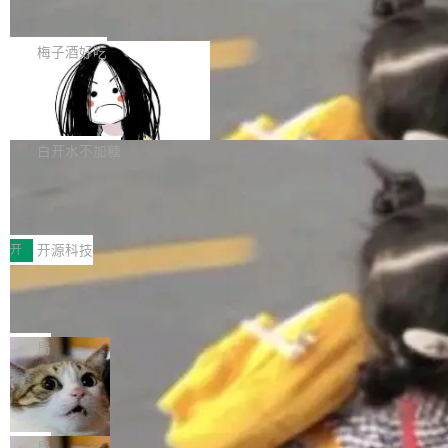
展开启新的篇章。
滞，过去三个月内没有任何条目完成更新，用户
如果你在 Spring Boot 里做过国际化，流程大概
提交的编辑请求也长期处于待处理状态。 Groki
是这样的：配 MessageSource 的 Bean、写 R
梅子酒好吃
pedia 于去年底上线，定位为由人工智能生成内
eloadableResourceBundleMessageSource、
容的百科平台，被马斯克视为传统众包百科网站
Apache Doris 4.1 全面增强 Iceberg：
声明 LocaleResolver、注册 LocaleChangeInt
支持 UPDATE、MERGE INTO 与 Iceb
维基百科的替代方案。Lawfare 调查发现，无论
erceptor…五六步之后才能看到第一行翻译文
Apache Doris 4.1 要补齐的，正是缺失的那一
erg V3
热门页面还是低关注度页面，均未出现近期更
本。 Solon 换了个方式。整个 i18n 模块围绕三
半。在已有查询能力的基础上，Doris 进一步支
白开水不加糖
新，相关问题并非局限于特定领域，而是在不同
个解析器、一个注解、一个工具类展开——没有
持了 UPDATE、DELETE、MERGE INTO 等数
主题和访问量页面中普遍存在。 调查人员最初认
XML、没有拦截器注册、没有样板配置。 资源
Testin XAgent：CIO智能测试落地指南
据修改操作、完整的表结构管理与分区演进，以
为，Grokipedia可能只是限...
文件的约定 把文件放到 resources/i18n/ 下： r
及 rewrite_data_files、expire_snapshots 等日
7月30日，TiD2026质量竞争力大会在北京中关
esources/i18n/messages.properties ...
常维护操作，并完整支持 Iceberg V3 格式。
村国家自主创新示范区会议中心开幕。本届大会
开
开源科技
由中关村智联软件服务业质量创新联盟主办，以
让非法状态不可表示：一篇关于 ADT
“智构可信·质创未来——AI原生时代的质量新范
的帖子在 Reddit 火了
式”为主题，直面AI从实验室走向规模化产业落地
有一种东西，一旦用过就回不去了。Alex Fedos
的核心质量命题。会上，《2026智能研发生产力
eev 管它叫"软件设计的基石"。 他说的东西不新
局
工具选型手册》发布，Testin云测的Testin XAge
鲜——代数数据类型（ADT），尤其是和类型
Cloudflare 开源内部企业 AI 平台 Clou
nt智能测试系统入选AI测试领域代表产品。对CI
（sum type）。但他说清楚了一件事：这不是类
dflare OS
O而言，这提示了一个转变：AI测试正在从效率
型系统的学术体操，是日常编码的思维方式。 文
Cloudflare 发布了一个开源项目 Cloudflare O
工具升级为企业的质量基础设施。 CIO面对的新
章从一个简单的例子切入。一个网站的深色主题
S。如果你只看官方博客，你会觉得这是又一
局