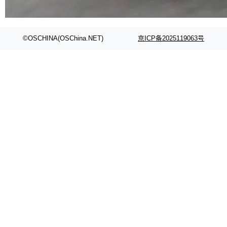
代码检索手段（如关键词匹配、目录遍历）仅能
在语法层面完成文本定位，难以触及代码的语义
内涵与结构关联，导致开发者使用代码智能体在
©OSCHINA(OSChina.NET)
京ICP备2025119063号
理解大规模代码仓时面临显著"代码仓理解"瓶
颈。 代码仓深度理解服务（以下简称" CodeBas
e深度理解服务"）是华为云码道（CodeA...