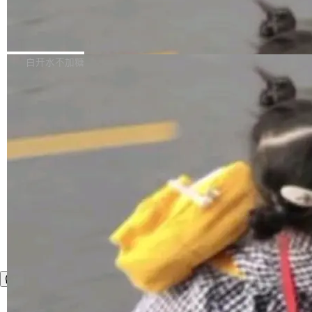
先理解你的语境和意图，再把准确的文字直接给
览器内部函数添加了多项边界检查，以避免潜在的越界访问、下溢
到你。从“逐字转写、单点优化”演进为“理解语
PostgreSQL 18/19 新特性深度解读
和溢出。（DiD） 修复了加载和解析内容提供的字体时出现的几个
境、兼容场景、一键直出”。 Hy ASR 3.0 previe
问题 为避免音频加载、处理和播放过程中可能出现的一系列错误，
演讲者分享了一个有趣的实践：面对 PG 18 已发布的 Release No
w 不要求标准普通话，方言识别覆盖粤语、吴语
对音频采样频率设定了下限 采样率低于 8kHz（通常被认为是 "tele
tes，他利用 AI 工具（如 Copilot）对数千条 commit 日志进行自动
白开水不加糖
等 10 大方言片区和 20 余个二级小片区。在开
phone"/"walkie-talkie" 音质的最低采样率）的音频格式将被拒绝
分析，先让模型总结出三十余条潜在特性，再逐条要求生成详细解
源评测集中，Hy ASR 3.0 preview 在多语种的
修复了 CSS 圆角虚线样式中可能存在的问题 如果表单中的图像元
释和代码校验，最终筛选出对用户体感最强的若干项。对于尚未正
WER（...
素不在同一个子树中，则它们将不再关联 加...
式发版的 PG 19，则通过拉取过去一年内（从 PG 18 Beta1 时间
点至今）的所有 commit，同样交由 AI 分析提炼。经过人工复核，
准确度令人满意。这一方法也为社区爱好者提供了高效跟踪新版本
的思路。