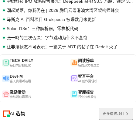
宇树科技 IPO 战略配售曝光：DeepSeek 获配 93.3 万股，锁定 36 个月
潮起潮落，你我仍在 | 2026 腾讯云粤港澳大湾区架构师峰会
马斯克 AI 百科项目 Grokipedia 被曝数月未更新
Solon I18n：三种解析器，零样板代码
张一鸣的三次否决：字节跳动为什么不蒸馏
让非法状态不可表示：一篇关于 ADT 的帖子在 Reddit 火了
TECH DAILY
阅读榜单
每日内容报纸化
每周热文看这里
DevFM
智写平台
当天资讯听着看
AI 创作更轻松
激励活动
智库报告
参与活动赢源石
行业技术报告
AI 造物
更多造物项目