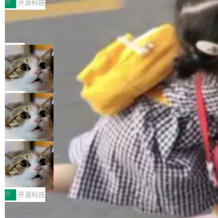
范区会议中心开幕。本届大会由中关村智联软件服务业质量创新联
开
开源科技
盟主办，以“智构可信·质创未来——AI原生时代的质量新范式”为主
让非法状态不可表示：一篇关于 ADT 的帖子在 Reddit
题，直面AI从实验室走向规模化产业落地的核心质量命题。会上，
火了
《2026智能研发生产力工具选型手册》发布，Testin云测的Testin
有一种东西，一旦用过就回不去了。Alex Fedoseev 管它叫"软件
XAgent智能测试系统入选AI测试领域代表产品。对CIO而言，这提
设计的基石"。 他说的东西不新鲜——代数数据类型（ADT），尤
局
示了一个转变：AI测试正在从效率工具升级为企业的质量基础设
其是和类型（sum type）。但他说清楚了一件事：这不是类型系统
施。 CIO面对的新现实 过去两年，CIO们的焦虑清单上多了两项：
Cloudflare 开源内部企业 AI 平台 Cloudflare OS
的学术体操，是日常编码的思维方式。 文章从一个简单的例子切
一是如何让大模型和智能体应用安全地从PoC走向生产，二是如何
入。一个网站的深色主题设置，如果用布尔值 + 可空字段来表示
Cloudflare 发布了一个开源项目 Cloudflare OS。如果你只看官方
让测试团队跟得上AI应用...
——boolean 表示是否可切换，nullable 的默认模式、浅色方案、
博客，你会觉得这是又一个"AI 知识库 + 聊天机器人"——每个大厂
局
深色方案——会产生大量无意义的组合。方案缺了、配置冲突了、
都在做，没什么新鲜的。 但 Kenton Varda 在 Twitter 上把事情说
全 null 了。要知道哪些组合有效，作者说，你得靠"文档、校验、
Deno 团队开源 Celld，可自托管的分
清楚了： 今天我们发布了 Cloudflare OS，一个带连接器的聊天机
布式 Durable Objects
或者部落知识"。 换个写法。Rust 的 enum，两个变体：Switchabl
器人，跟其他所有科技公司做的一样。只不过，实际上它不一样。
Ryan Dahl 领导的 Deno 团队推出了最新开源项
e...
这是 Sandstorm.io 的重制版，我十年前的那个创业公司。不同的
目 Celld，一个能在自己机器上运行 Cloudflare
局
是，这次它构建在 Cloudflare Workers 上——我花了九年时间搭
Workers 和 Durable Objects 的守护进程。 设
建的平台——并且深度集成了 AI。这基本上是我十年秘密计划的顶
鲁大师7月新机性能/流畅/AI榜：vivo夺性能、流畅双第
计思路很直接：每个对象是一个独立的 SQLite
一，三星Galaxy Z系列新折叠缺席
峰。 十年前，Ken...
数据库，按名称寻址，复制到你自己的 S3 兼容
2026年7月的手机市场，由于存储等硬件成本暴增，手机厂商的日
存储库里。节点之间只通过这个存储库协调——
子也不好过啊，新机速度明显放缓，因此硝烟味淡了许多。新机参
开
开源科技
没有控制平面，没有共识协议。每个对象自带一
数规格除开高价的三星折叠（三星Galaxy Z Fold8 Ultra / Z Fold8
个小型数据库，应用天然按分片构建，单个数据
Zed 推出 DeltaDB，一个记录 commit 之间所有操作
/ Z Flip8）外，其余要么是中低端机器，例如iQOO Z11i、REDMI