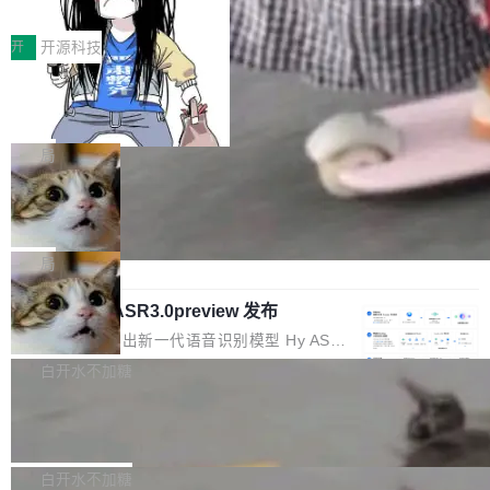
得住、用得稳、省得下、更安全！ 一、从现在开
价值潜能：华为云码道（CodeArts）
q2Seq 和 DocAI 的共同发明人）以及 Oriol Vin
平台，curl 一行装完即用。 开源地址：Gitee · GitCode · GitHub
一、代码仓深度理解技术的作用与价值 在软件工
始，Token使用一目...
代码仓技术解析
yals（Gemini 联合负责人，AlphaSta...
安装 支持 Java 8+（8~26）、macOS / Linux / Windows / Harm
程实践中，代码仓是企业核心知识资产的主要载
开
开源科技
ony PC。 # macOS / Linux / Harmony PC curl -fsSL https://solo
体。企业级代码仓库通常包含数十万乃至数百万
一条“删库”命令跑 17 小时，算法工程
n.noear.org/solon...
个文件，其规模远超单次模型调用可承载的上下
师删光 89TB 数据只为干私活
文窗口。随着项目规模的持续扩张与代码历史的
最高人民检察院8月4日公布了一起案件：北京一
不断累积，代码仓中的模块关系、接口契约、业
名90后算法工程师王某，为了给自己接的私活腾
局
务逻辑等关键信息往往分散于数十乃至数百个文
服务器空间，删光了公司AI游戏部门的全部核心
件之中，形成高度复杂的知识关联网络。传统的
Cloudflare 分享推理优化实践：KV cache 量化 + 权重
数据。 王某2024年1月入职东城区某科技公司AI
压缩，吞吐量提升 41%，成本降 30%
代码检索手段（如关键词匹配、目录遍历）仅能
短剧部门，有互联网大厂背景。在公司内部架构
Kimi 和 GLM 是当前最强的大模型系列之一，但它们有一个共同的
在语法层面完成文本定位，难以触及代码的语义
调整期间，部门三次通知全员将数据从A集群迁
问题：太吃显存了。月之暗面的 Kimi K 系列和智谱的 GLM 都是长
局
内涵与结构关联，导致开发者使用代码智能体在
移到B集群，王某都回复了"收到"。 他没有迁移
上下文、MoE 架构的大模型，好用到让人上瘾，但 GPU 显存永远
理解大规模代码仓时面临显著"代码仓理解"瓶
数据。2024年9月3日下午4点，他使用此前登录
腾讯混元 Hy ASR3.0preview 发布
不够用。 Cloudflare 的 Workers AI 团队一直在跑这些模型的推
颈。 代码仓深度理解服务（以下简称" CodeBas
的账号密码进入A集群，输入了一条被程序员圈
理。他们在官方博客上发了一篇技术文章，详细拆解了三种让大模
腾讯混元正式推出新一代语音识别模型 Hy ASR
e深度理解服务"）是华为云码道（CodeA...
称为"删库跑路"的命令——最高管理员权限、无
型在 GPU 上跑得更省、更快的技术手段——KV cache 量化、模型
3.0preview。基于最新一代大语言模型 Hy3 的
白开水不加糖
需确认、强制递归删除。17个小时后，运维人员
权重压缩、以及共享 KV cache 的完整性保护。效果是：吞吐量提
语言理解能力，以及融合了高精度语音识别与深
发现异常并中止进程时，89TB数据已经没了。
升 41%，每 token 成本降低 30%，精度不变。 FP8 省的不仅是显
Pale Moon 34.3.2 发布，苍月浏览器
度语义理解能力，实现了语音识别能力的全面升
删掉的是AI游戏部门的全部开发文件，包括公司
存 KV cache 是推理时最吃显...
级。 根据介绍，Hy ASR3.0preview 目标在于：
Pale Moon 34.3.2 现已发布，这是一个安全更新和少量网页兼容
自研的多个文生3D和...
让语音识别不再只是听清，而是真正听懂。通过
性修复版本。 Changes/fixes： 实现了URL.Parse()便捷功能 对浏
白开水不加糖