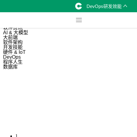
DevOps研发效能
综合
开源资讯
软件资讯
AI & 大模型
大前端
软件架构
开发技能
硬件 & IoT
DevOps
程序人生
数据库
1