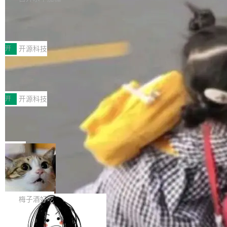
数据传输需求进行了深度优化，能够实现数据中心内大规模计算节
CoStrict入选工信部2025人工智能应用典型案例
点间多种内存类型的高性能通信。 UCL-MPComm将作为一种传输
引擎接入Mooncake TENT，实现零拷贝传输性能提升30%、非零
近日，工信部科技司公示《2025人工智能应用典型案例入选名
拷贝传输性能最高提升5倍。UCL-MPComm底层基于自研UCL-En
单》，深信服“面向企业研发场景的开源 AI 编程平台 CoStrict 应
开
开源科技
gine通信引擎，后续腾讯网平将持续开源更多基于UCL-Engine的
用”凭借卓越的技术创新与落地成效成功入选。 全链路私有化部
高性能通信组件。 腾讯网平团队在UCL-MPComm中实现了一个独
深信服AI算力网关入选工信部人工智能
署，助力企业AI研发安全落地 当前，越来越多企业已经开始引入 AI
应用典型案例！
立于业务线程的全局通信引擎（Engine），并实...
Coding 工具，通过调用公有云模型或企业内部部署模型提升研发
前不久，工业和信息化部正式发布《2025年人工
效率。但随着 AI Coding 从个人辅助工具逐步走向团队级、组织级
智能应用典型案例名单》，集中展示人工智能在
开
开源科技
应用，企业在规模化落地过程中，对安全性、可控性和代码质量提
各领域的应用成果，覆盖技术底座、行业赋能、
出了更高要求。 首先是数据安全与合规要求。对于大多数普通研发
Jeff Dean 离开 Google：一个时代的结
产品应用、支撑保障、专题等五大方向。深信服
束，一个实验室的开始
场景，公有云模型能够满足快速试用和效率提升的需求。但对于金
AI算力网关（AI创新平台）成功入选！ 随着各行
Google 员工编号 20。MapReduce 作者之一。
融、能源、医疗等对数据安全要求较...
各业的Agent走向规模化建设，算力构成形态逐
Bigtable 作者之一。TensorFlow 的作者之一。
局
渐丰富，用户关注的重点也在发生变化：不只是
Gemini 的架构师。Google 首席科学家。 Jeff D
让AI用起来，还要进一步看清混合算力时代下，
🔥 SolonCode v2026.8.4 发布：界面字体可调、22 种
ean 在 Google 工作了 27 年后，宣布离职。 他
语言、记忆搜索增强
Token花在哪里、算力是否被充分利用，以及持
不是一个人走。一同离开的还有 Sanjay Ghema
打开终端就能上岗的全中文编码智能体，这一轮把「看得清、用母
续增长的AI成本该如何优化。 深信服AI算力网关
wat（Google 员工编号 23，Jeff Dean 二十多
语、记得住」三件事一次补齐。 SolonCode 是什么 SolonCode 是
梅子酒好吃
正是围绕这些实际问题，从Token治理和成本治
年的编程搭档，MapReduce 和 Bigtable 的共同
杭州无耳科技研发的企业级终端编码智能体——一位全中文驱动的
理两个方面，让用户的每一份算力都看得清、管
让“代码语义理解”深度释放AI Coding
作者）、Quoc Le（Google 大脑核心成员，Se
数字员工，自主理解需求、规划步骤、编写代码。不挑模型、不挑