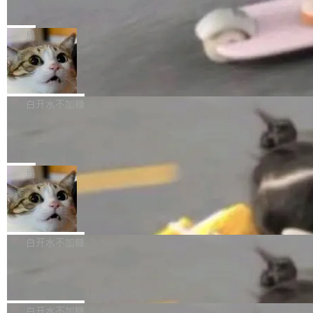
的版本控制系统
库的竞争和爆炸半径问题在设计层面就被消除
Note 17、REDMI Note 17 Pro、OPPO K15，要么是vivo X300 E
Zed 编辑器团队发布了新项目——DeltaDB，一个在 git commit 之
了。 闲置的 cell 会休眠到几乎不占资源。当 cel
这样的次旗舰。 Galaxy Z Fold8 Ultra / Z Fold8 / Z Flip8三款折
间记录每一次编辑操作的版本控制系统。目前处于 Early Access
局
l 迁移或唤醒时，新宿主从 S3 恢复 SQLite 数据
叠屏新机均在7月22日发布，且全部搭载骁龙8 Elite Gen5 for Gal
阶段。 DeltaDB 的核心思路直接写在 landing page 最显眼的位
库继续执行。存储库是持久化的唯一真相...
SpaceXAI 单季资本开支达 183 亿美元
axy，它们本该是7月性...
置：「Software is made between commits」——软件是在 com
mit 之间写出来的。git 只记录了你提交的最终状态，但真正的工作
根据风险投资人Tomer Tunguz 博客（VC 分析）披露的最新分析
过程——打字、删改、试错、agent 对话——都在 commit 之间的
与第二季度业绩报告，SpaceXAI在上个季度的总资本支出飙升至1
白开水不加糖
空隙里丢失了。 DeltaDB 要做的就是把这段空隙补上。 回退到任
83.7亿美元。其中，绝大部分资金被直接用于 AI 领域，金额高达1
Meta 发布终端编程 Agent“Muse Code” 和 Muse Sp
何一次编辑：DeltaDB 捕获 commit 之间的每一次操作，...
58.3亿美元，这一单项投入已经逼近微软同期总资本开支的四成。
ark 1.2 模型
与亚马逊、Alphabet、微软以及 Meta 等传统科技巨头相比，Spac
Meta 今天发布了两款 AI 产品：Muse Code，一个在终端里运行的
eXAI的资金消耗速度尤为引人瞩目。然而，支撑庞大支出的资金来
编程 agent；Muse Spark 1.2，驱动这个 agent 的新模型。一句
局
源却呈现出截然不同的面貌。数据显示，微软和 Meta 主要依托充
话概括：你可以用 curl -fsSL https://dev.meta.ai/install.sh | bash
沛的经营现金流来覆盖资本开支，其资本支出覆盖率分别达到15
美团开源 LoHoSearch，用知识图谱校准 AI 能力认知
安装一个能在大项目里自动规划、写代码、验证结果的 AI 终端工
5% 和106%;而SpaceXAI的经营现金流仅能覆盖资本开支的12...
具。 据介绍，Muse Code 是 Meta 的编程 agent 产品。它和市场
机器出题的前提，是让机器拥有全局视野。整个构建流程可以分为
上已有的终端编程 agent 在设计理念上有几个明显的差异点。 异
四个环节：建图 → 控制难度 → 质量把关 → 数据概览。
白开水不加糖
步后台 agent：Muse Code 有一个主 agent 循环，外加一组后台
agent。这些后台 agent...
腾讯开源 UCL-MPComm 通信库
腾讯网平团队宣布开源了 UCL-MPComm 通信库，并将作为trans
port接入Mooncake TENT。该通信库针对AI Memory池化场景的
白开水不加糖