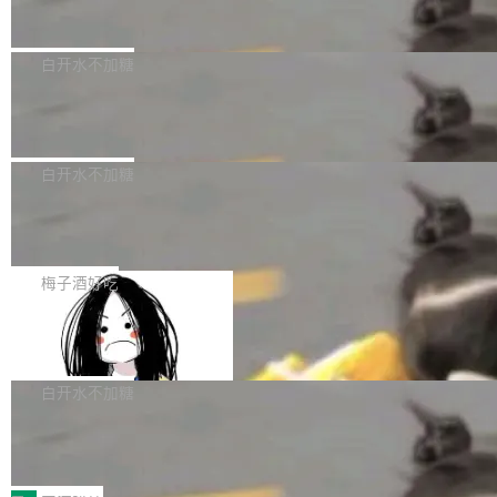
合作关系或长期合作愿景的大型企业、科创板保
Apache Fluss 毕业成为顶级项目
5 修复了 Docker Engine 29.7.0 中引入的一个回归问题，该问题
荐人跟投子公司，以及公司高级管理人员和核心
导致拉取镜像时会拒绝包含绝对 hardlink 目标的镜像（此类镜像由
今年 7 月，Apache Fluss 的毕业提案在 Apach
员工参与设立的专项资产管理计划。其中，Dee
某些镜像构建工具生成）。moby/moby#53305 修复了 Docker En
e 孵化器项目管理委员会（IPMC）投票中获得
白开水不加糖
pSeek作为与宇树科技具备战略合作关系的企
gine 29.7.0 中引入的一个回归问题，该问题可能导致在旧版 Linux
全票通过，随后获 Apache 软件基金会董事会批
业，获配股份数量占本次发行数量的2.31%。 除
内核...
马斯克 AI 百科项目 Grokipedia 被曝数月未更新
准。今天，Apache 软件基金会正式宣布 Apach
DeepSeek外，腾讯旗下上海启善投资有限公司
e Fluss 孵化毕业，成为 Apache 顶级项目（TL
埃隆·马斯克推出的AI百科项目 Grokipedia 被曝长期停止内容更
获配9...
P）！这一里程碑不仅标志着 Fluss 迈入新的发
新，未能实现其作为“AI版维基百科”替代品的目标。 据 Lawfare 最
白开水不加糖
展阶段，也将进一步推动流式存储、实时湖仓与
新调查，自今年4月以来，Grokipedia 页面更新功能基本停滞，过
Solon I18n：三种解析器，零样板代码
AI 数据基础加速融合，为实时数据基础设施的发
去三个月内没有任何条目完成更新，用户提交的编辑请求也长期处
展开启新的篇章。
于待处理状态。 Grokipedia 于去年底上线，定位为由人工智能生
如果你在 Spring Boot 里做过国际化，流程大概是这样的：配 Mes
成内容的百科平台，被马斯克视为传统众包百科网站维基百科的替
sageSource 的 Bean、写 ReloadableResourceBundleMessage
梅子酒好吃
代方案。Lawfare 调查发现，无论热门页面还是低关注度页面，均
Source、声明 LocaleResolver、注册 LocaleChangeIntercepto
Apache Doris 4.1 全面增强 Iceberg：
未出现近期更新，相关问题并非局限于特定领域，而是在不同主题
r…五六步之后才能看到第一行翻译文本。 Solon 换了个方式。整
支持 UPDATE、MERGE INTO 与 Iceb
和访问量页面中普遍存在。 调查人员最初认为，Grokipedia可能只
个 i18n 模块围绕三个解析器、一个注解、一个工具类展开——没
Apache Doris 4.1 要补齐的，正是缺失的那一
erg V3
是限...
有 XML、没有拦截器注册、没有样板配置。 资源文件的约定 把文
半。在已有查询能力的基础上，Doris 进一步支
白开水不加糖
件放到 resources/i18n/ 下： resources/i18n/messages.properti
持了 UPDATE、DELETE、MERGE INTO 等数
es ...
Testin XAgent：CIO智能测试落地指南
据修改操作、完整的表结构管理与分区演进，以
及 rewrite_data_files、expire_snapshots 等日
7月30日，TiD2026质量竞争力大会在北京中关村国家自主创新示
常维护操作，并完整支持 Iceberg V3 格式。