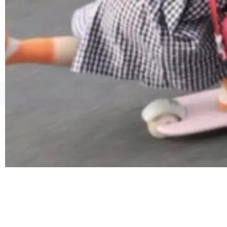
©OSCHINA(OSChina.NET)
京ICP备2025119063号