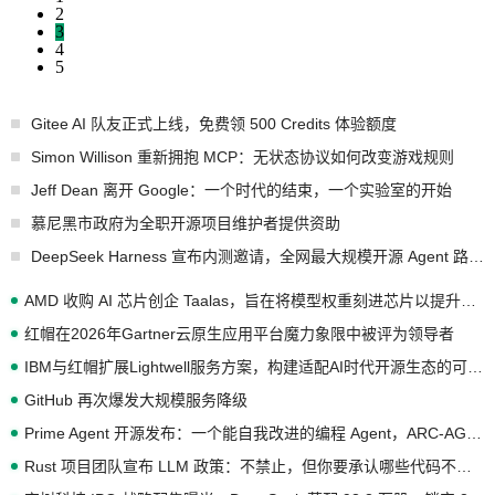
2
3
4
5
Gitee AI 队友正式上线，免费领 500 Credits 体验额度
Simon Willison 重新拥抱 MCP：无状态协议如何改变游戏规则
Jeff Dean 离开 Google：一个时代的结束，一个实验室的开始
慕尼黑市政府为全职开源项目维护者提供资助
DeepSeek Harness 宣布内测邀请，全网最大规模开源 Agent 路演现场诞生
AMD 收购 AI 芯片创企 Taalas，旨在将模型权重刻进芯片以提升推理性能
红帽在2026年Gartner云原生应用平台魔力象限中被评为领导者
IBM与红帽扩展Lightwell服务方案，构建适配AI时代开源生态的可信基础设施
GitHub 再次爆发大规模服务降级
Prime Agent 开源发布：一个能自我改进的编程 Agent，ARC-AGI 3 超越人类专家基线
Rust 项目团队宣布 LLM 政策：不禁止，但你要承认哪些代码不是你写的