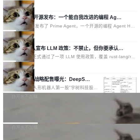
者日（OHDD：OpenHarmony Hardware Developer Day）将在
ns 完全不可用超过 5 小时，webhook 停发，连自托管 runner 也
局
杭州启航。活动面向智能硬件产业链企业和开发者，邀请行业专家
因调度层故障无法工作。Pages、Copilot code review、Copilot c
与资深技术顾问，围绕开源鸿蒙技术能力、设备适配、芯片适配、
Prime Agent 开源发布：一个能自我改进的编程 Agen
oding agent 全部受影响。从检测到完全恢复，大约 12 小时。 这
t，ARC-AGI 3 超越人类专家基线
功耗与稳定性调优、兼容性测评及统一互联等内容展开系统讲解和
是 2026 年 8 月的第六起事故，其中四起与 AI/Copilot 服务相关。
Prime Intellect 发布了 Prime Agent，一个开源的编程 Agent Har
实战交流，帮助企业进一步了解开源鸿蒙在智能...
GitHub 员工 kdaigle 在 HN 讨论中贴出了一组数据：2025 年全年
ness，核心设计围绕两个抽象：Recursive Language Model（RL
局
10 亿次 commit。现在，每周 2.75 亿次，全年预计 140 亿次。Gi
M）和 Continual Harness。在 ARC-AGI 3 基准测试上，Prime A
tHub...
Rust 项目团队宣布 LLM 政策：不禁止，但你要承认哪
gent + Opus 5 的组合达到了 95.5% RHAE Best@1，超过了 AR
些代码不是你写的
C 报告的人类专家基线 95.4%。 不是又一个 coding agent 包装器
Rust 语言项目正式通过了一项 LLM 使用政策，覆盖 rust-lang/rus
Prime Agent 的架构和市面上大多数 coding agent 有本质区别。
t 单一仓库的代码贡献。这不是项目级别的官方立场，目前由五个
局
大多数 agent harness 的设计是基于早期模型的能力—...
团队采纳，但它可能是主流开源项目中关于 AI 辅助贡献最细致的一
宇树科技 IPO 战略配售曝光：DeepSe
份规则。 政策的核心只有一句话：LLM 可以用来分析、提炼、审
ek 获配 93.3 万股，锁定 36 个月
阅、建议，但不能用来创作。 具体来说，LLM 生成的代码可以提
8月6日晚间，“人形机器人第一股”宇树科技股份
交，但必须满足五个条件：预先安排、非关键、高质量、充分测
有限公司披露IPO发行价格及战略配售结果，杭
白开水不加糖
试、充分审查，并且必须披露。LLM 不得生成涉及安全性的关键变
州深度求索人工智能基础技术研究有限公司（De
更，除非作者本身就是领域专家。即使如此，政策也"强烈不建
Docker 29.7.2 发布
epSeek）获配93.3399万股，按150.8元/股发行
议"这么做。 对于不披露的情况，审核者可以直接关闭 PR，无需解
价格计算，认购金额约1.41亿元，股份锁定期为
Docker 29.7.2 现已发布，具体更新内容如下： Bug fixes and en
释。 政策作者 Jynn Ne...
36个月。 公告显示，本次宇树科技战略配售对
hancements 修复多次传递同一环境变量时，docker service crea
白开水不加糖
象主要包括长期投资机构、与公司业务具有战略
te和docker service update会发生 panic 的问题。docker/cli#714