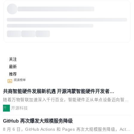
关注
最新
推荐
阅读榜单
共商智能硬件发展新机遇 开源鸿蒙智能硬件开发者日
杭州站即将举行
随着万物智联加速深入千行百业，智能硬件正从单点设备迈向智能
化、网联化、协同化发展。作为面向全场景、跨终端的分布式操作
开
开源科技
系统，开源鸿蒙通过统一技术底座和分布式能力，为不同类型智能
GitHub 再次爆发大规模服务降级
设备的开发、连接与互联提供关键支撑，也为产业链企业探索产品
创新与商业增长打开新的空间。 8月14日，开源鸿蒙智能硬件开发
8 月 6 日，GitHub Actions 和 Pages 再次大规模服务降级，Actio