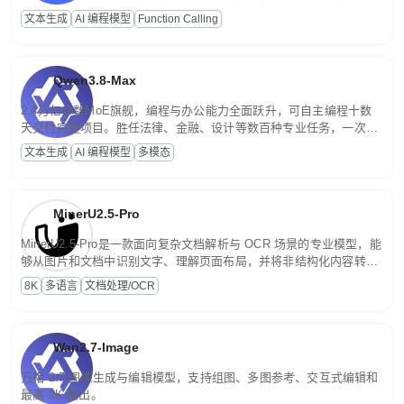
高并发、轻量化任务，适合日常对话、内容创作、基础 RAG、批量
文本生成
AI 编程模型
Function Calling
文案处理等普惠刚需场景。
Qwen3.8-Max
2.4万亿参数MoE旗舰，编程与办公能力全面跃升，可自主编程十数
天交付完整项目。胜任法律、金融、设计等数百种专业任务，一次对
话端到端交付生产级成果。原生视觉理解贯穿规划、执行与验证全流
文本生成
AI 编程模型
多模态
程，支持超长文档与长视频的深度语义解析。长程任务中自主规划与
闭环迭代，持续进化。
MinerU2.5-Pro
MinerU2.5-Pro是一款面向复杂文档解析与 OCR 场景的专业模型，能
够从图片和文档中识别文字、理解页面布局，并将非结构化内容转换
为便于存储、检索和二次处理的结构化结果。
8K
多语言
文档处理/OCR
Wan2.7-Image
万相 2.7 图像生成与编辑模型，支持组图、多图参考、交互式编辑和
最高 2K 输出。