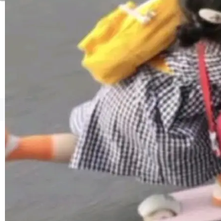
联 加...
经过人工复核，准确度令人满意。这一方法也为
社区爱好者提供了高效跟踪新版本的思路。
©OSCHINA(OSChina.NET)
京ICP备2025119063号