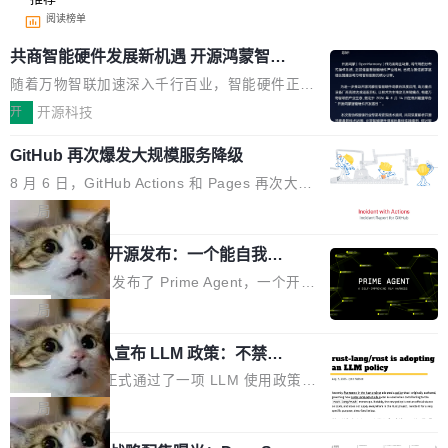
阅读榜单
共商智能硬件发展新机遇 开源鸿蒙智能
硬件开发者日杭州站即将举行
随着万物智联加速深入千行百业，智能硬件正从
单点设备迈向智能化、网联化、协同化发展。作
开
开源科技
为面向全场景、跨终端的分布式操作系统，开源
GitHub 再次爆发大规模服务降级
鸿蒙通过统一技术底座和分布式能力，为不同类
型智能设备的开发、连接与互联提供关键支撑，
8 月 6 日，GitHub Actions 和 Pages 再次大规
也为产业链企业探索产品创新与商业增长打开新
模服务降级，Actions 完全不可用超过 5 小时，
局
的空间。 8月14日，开源鸿蒙智能硬件开发者日
webhook 停发，连自托管 runner 也因调度层故
（OHDD：OpenHarmony Hardware Develope
Prime Agent 开源发布：一个能自我改
障无法工作。Pages、Copilot code review、C
进的编程 Agent，ARC-AGI 3 超越人类
r Day）将在杭州启航。活动面向智能硬件产业
opilot coding agent 全部受影响。从检测到完全
Prime Intellect 发布了 Prime Agent，一个开源
专家基线
链企业和开发者，邀请行业专家与资深技术顾
恢复，大约 12 小时。 这是 2026 年 8 月的第六
的编程 Agent Harness，核心设计围绕两个抽
局
问，围绕开源鸿蒙技术能力、设备适配、芯片适
起事故，其中四起与 AI/Copilot 服务相关。 Git
象：Recursive Language Model（RLM）和 C
配、功耗与稳定性调优、兼容性测评及统一互联
Hub 员工 kdaigle 在 HN 讨论中贴出了一组数
Rust 项目团队宣布 LLM 政策：不禁
ontinual Harness。在 ARC-AGI 3 基准测试
等内容展开系统讲解和实战交流，帮助企业进一
止，但你要承认哪些代码不是你写的
据：2025 年全年 10 亿次 commit。现在，每周
上，Prime Agent + Opus 5 的组合达到了 95.
Rust 语言项目正式通过了一项 LLM 使用政策，
步了解开源鸿蒙在智能...
2.75 亿次，全年预计 140 亿次。GitHub...
5% RHAE Best@1，超过了 ARC 报告的人类专
覆盖 rust-lang/rust 单一仓库的代码贡献。这不
局
家基线 95.4%。 不是又一个 coding agent 包装
是项目级别的官方立场，目前由五个团队采纳，