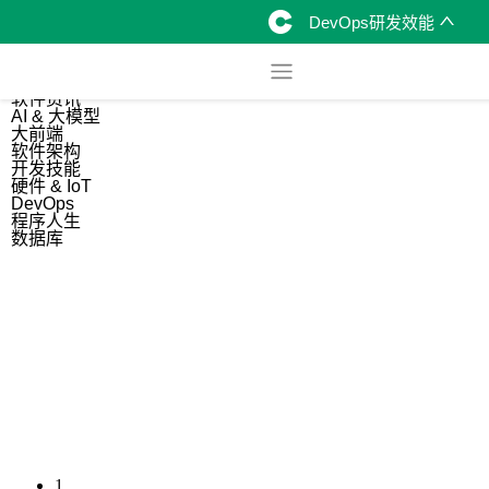
DevOps研发效能
综合
开源资讯
软件资讯
AI & 大模型
大前端
软件架构
开发技能
硬件 & IoT
DevOps
程序人生
数据库
1