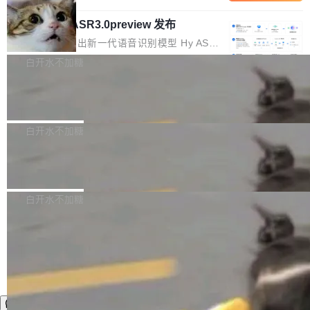
内涵与结构关联，导致开发者使用代码智能体在
移到B集群，王某都回复了"收到"。 他没有迁移
的 Kimi K 系列和智谱的 GLM 都是长上下文、M
理解大规模代码仓时面临显著"代码仓理解"瓶
数据。2024年9月3日下午4点，他使用此前登录
腾讯混元 Hy ASR3.0preview 发布
oE 架构的大模型，好用到让人上瘾，但 GPU 显
颈。 代码仓深度理解服务（以下简称" CodeBas
的账号密码进入A集群，输入了一条被程序员圈
存永远不够用。 Cloudflare 的 Workers AI 团队
腾讯混元正式推出新一代语音识别模型 Hy ASR
e深度理解服务"）是华为云码道（CodeA...
称为"删库跑路"的命令——最高管理员权限、无
一直在跑这些模型的推理。他们在官方博客上发
3.0preview。基于最新一代大语言模型 Hy3 的
白开水不加糖
需确认、强制递归删除。17个小时后，运维人员
了一篇技术文章，详细拆解了三种让大模型在 G
语言理解能力，以及融合了高精度语音识别与深
发现异常并中止进程时，89TB数据已经没了。
PU 上跑得更省、更快的技术手段——KV cache
Pale Moon 34.3.2 发布，苍月浏览器
度语义理解能力，实现了语音识别能力的全面升
删掉的是AI游戏部门的全部开发文件，包括公司
量化、模型权重压缩、以及共享 KV cache 的完
级。 根据介绍，Hy ASR3.0preview 目标在于：
Pale Moon 34.3.2 现已发布，这是一个安全更
自研的多个文生3D和...
整性保护。效果是：吞吐量提升 41%，每 token
让语音识别不再只是听清，而是真正听懂。通过
新和少量网页兼容性修复版本。 Changes/fixe
白开水不加糖
成本降低 30%，精度不变。 FP8 省的不仅是显
先理解你的语境和意图，再把准确的文字直接给
s： 实现了URL.Parse()便捷功能 对浏览器内部
存 KV cache 是推理时最吃显...
到你。从“逐字转写、单点优化”演进为“理解语
PostgreSQL 18/19 新特性深度解读
函数添加了多项边界检查，以避免潜在的越界访
境、兼容场景、一键直出”。 Hy ASR 3.0 previe
问、下溢和溢出。（DiD） 修复了加载和解析内
演讲者分享了一个有趣的实践：面对 PG 18 已
w 不要求标准普通话，方言识别覆盖粤语、吴语
容提供的字体时出现的几个问题 为避免音频加
发布的 Release Notes，他利用 AI 工具（如 Co
白开水不加糖
等 10 大方言片区和 20 余个二级小片区。在开
载、处理和播放过程中可能出现的一系列错误，
pilot）对数千条 commit 日志进行自动分析，先
源评测集中，Hy ASR 3.0 preview 在多语种的
对音频采样频率设定了下限 采样率低于 8kHz
让模型总结出三十余条潜在特性，再逐条要求生
WER（...
（通常被认为是 "telephone"/"walkie-talkie" 音
成详细解释和代码校验，最终筛选出对用户体感
质的最低采样率）的音频格式将被拒绝 修复了 C
最强的若干项。对于尚未正式发版的 PG 19，则
SS 圆角虚线样式中可能存在的问题 如果表单中
通过拉取过去一年内（从 PG 18 Beta1 时间点
的图像元素不在同一个子树中，则它们将不再关
至今）的所有 commit，同样交由 AI 分析提炼。