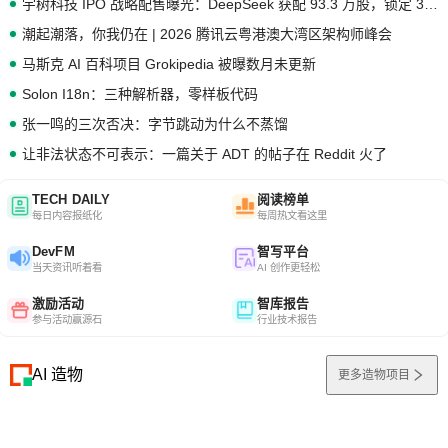
宇树科技 IPO 战略配售曝光：DeepSeek 获配 93.3 万股，锁定 36 个月
潮起潮落，你我仍在 | 2026 腾讯云粤港澳大湾区架构师峰会
马斯克 AI 百科项目 Grokipedia 被曝数月未更新
Solon I18n：三种解析器，零样板代码
张一鸣的三次否决：字节跳动为什么不蒸馏
让非法状态不可表示：一篇关于 ADT 的帖子在 Reddit 火了
TECH DAILY
阅读榜单
每日内容报纸化
每周热文看这里
DevFM
智写平台
当天资讯听着看
AI 创作更轻松
激励活动
智库报告
参与活动赢源石
行业技术报告
AI 造物
更多造物项目