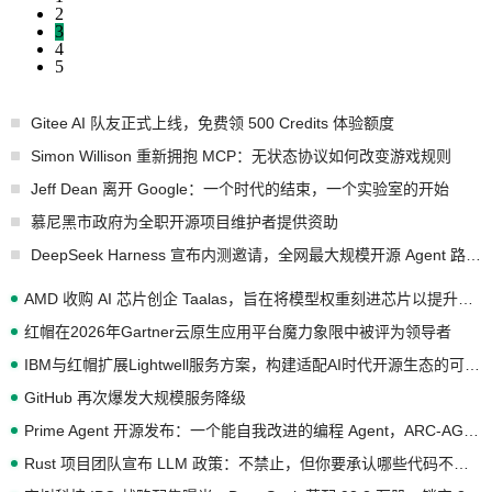
2
3
4
5
Gitee AI 队友正式上线，免费领 500 Credits 体验额度
Simon Willison 重新拥抱 MCP：无状态协议如何改变游戏规则
Jeff Dean 离开 Google：一个时代的结束，一个实验室的开始
慕尼黑市政府为全职开源项目维护者提供资助
DeepSeek Harness 宣布内测邀请，全网最大规模开源 Agent 路演现场诞生
AMD 收购 AI 芯片创企 Taalas，旨在将模型权重刻进芯片以提升推理性能
红帽在2026年Gartner云原生应用平台魔力象限中被评为领导者
IBM与红帽扩展Lightwell服务方案，构建适配AI时代开源生态的可信基础设施
GitHub 再次爆发大规模服务降级
Prime Agent 开源发布：一个能自我改进的编程 Agent，ARC-AGI 3 超越人类专家基线
Rust 项目团队宣布 LLM 政策：不禁止，但你要承认哪些代码不是你写的