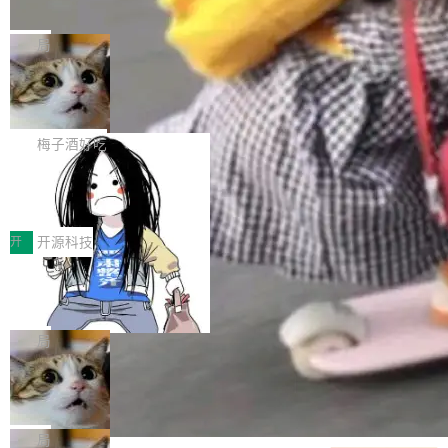
并实...
束，一个实验室的开始
级应用，企业在规模化落地过程中，对安全性、
AI算力网关（AI创新平台）成功入选！ 随着各行
Google 员工编号 20。MapReduce 作者之一。
可控性和代码质量提出了更高要求。 首先是数据
各业的Agent走向规模化建设，算力构成形态逐
Bigtable 作者之一。TensorFlow 的作者之一。
局
安全与合规要求。对于大多数普通研发场景，公
渐丰富，用户关注的重点也在发生变化：不只是
Gemini 的架构师。Google 首席科学家。 Jeff D
有云模型能够满足快速试用和效率提升的需求。
让AI用起来，还要进一步看清混合算力时代下，
🔥 SolonCode v2026.8.4 发布：界面
ean 在 Google 工作了 27 年后，宣布离职。 他
但对于金融、能源、医疗等对数据安全要求较...
字体可调、22 种语言、记忆搜索增强
Token花在哪里、算力是否被充分利用，以及持
不是一个人走。一同离开的还有 Sanjay Ghema
打开终端就能上岗的全中文编码智能体，这一轮
续增长的AI成本该如何优化。 深信服AI算力网关
wat（Google 员工编号 23，Jeff Dean 二十多
把「看得清、用母语、记得住」三件事一次补
梅子酒好吃
正是围绕这些实际问题，从Token治理和成本治
年的编程搭档，MapReduce 和 Bigtable 的共同
齐。 SolonCode 是什么 SolonCode 是杭州无
理两个方面，让用户的每一份算力都看得清、管
让“代码语义理解”深度释放AI Coding
作者）、Quoc Le（Google 大脑核心成员，Se
耳科技研发的企业级终端编码智能体——一位全
得住、用得稳、省得下、更安全！ 一、从现在开
价值潜能：华为云码道（CodeArts）
q2Seq 和 DocAI 的共同发明人）以及 Oriol Vin
中文驱动的数字员工，自主理解需求、规划步
一、代码仓深度理解技术的作用与价值 在软件工
始，Token使用一目...
代码仓技术解析
yals（Gemini 联合负责人，AlphaSta...
骤、编写代码。不挑模型、不挑平台，curl 一行
程实践中，代码仓是企业核心知识资产的主要载
开
开源科技
装完即用。 开源地址：Gitee · GitCode · GitHu
体。企业级代码仓库通常包含数十万乃至数百万
一条“删库”命令跑 17 小时，算法工程
b 安装 支持 Java 8+（8~26）、macOS / Linu
个文件，其规模远超单次模型调用可承载的上下
师删光 89TB 数据只为干私活
x / Windows / Harmony PC。 # macOS / Linu
文窗口。随着项目规模的持续扩张与代码历史的
最高人民检察院8月4日公布了一起案件：北京一
x / Harmony PC curl -fsSL https://solon.noea
不断累积，代码仓中的模块关系、接口契约、业
名90后算法工程师王某，为了给自己接的私活腾
局
r.org/solon...
务逻辑等关键信息往往分散于数十乃至数百个文
服务器空间，删光了公司AI游戏部门的全部核心
件之中，形成高度复杂的知识关联网络。传统的
Cloudflare 分享推理优化实践：KV ca
数据。 王某2024年1月入职东城区某科技公司AI
che 量化 + 权重压缩，吞吐量提升 4
代码检索手段（如关键词匹配、目录遍历）仅能
短剧部门，有互联网大厂背景。在公司内部架构
Kimi 和 GLM 是当前最强的大模型系列之一，但
1%，成本降 30%
在语法层面完成文本定位，难以触及代码的语义
调整期间，部门三次通知全员将数据从A集群迁
它们有一个共同的问题：太吃显存了。月之暗面
局