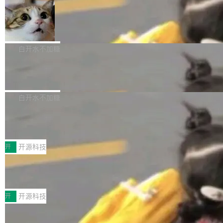
aDB 捕获 commit 之间的每一次操作，...
bet、微软以及 Meta 等传统科技巨头相比，Spa
1.2，驱动这个 agent 的新模型。一句话概括：
ceXAI的资金消耗速度尤为引人瞩目。然而，支
美团开源 LoHoSearch，用知识图谱校
你可以用 curl -fsSL https://dev.meta.ai/install.
准 AI 能力认知
撑庞大支出的资金来源却呈现出截然不同的面
sh | bash 安装一个能在大项目里自动规划、写
机器出题的前提，是让机器拥有全局视野。整个
貌。数据显示，微软和 Meta 主要依托充沛的经
代码、验证结果的 AI 终端工具。 据介绍，Muse
构建流程可以分为四个环节：建图 → 控制难度
白开水不加糖
营现金流来覆盖资本开支，其资本支出覆盖率分
Code 是 Meta 的编程 agent 产品。它和市场上
→ 质量把关 → 数据概览。
别达到155% 和106%;而SpaceXAI的经营现金
已有的终端编程 agent 在设计理念上有几个明显
腾讯开源 UCL-MPComm 通信库
流仅能覆盖资本开支的12...
的差异点。 异步后台 agent：Muse Code 有一
腾讯网平团队宣布开源了 UCL-MPComm 通信
个主 agent 循环，外加一组后台 agent。这些后
库，并将作为transport接入Mooncake TENT。
白开水不加糖
台 agent...
该通信库针对AI Memory池化场景的数据传输需
CoStrict入选工信部2025人工智能应用
求进行了深度优化，能够实现数据中心内大规模
典型案例
计算节点间多种内存类型的高性能通信。 UCL-
近日，工信部科技司公示《2025人工智能应用典
MPComm将作为一种传输引擎接入Mooncake T
型案例入选名单》，深信服“面向企业研发场景的
开
开源科技
ENT，实现零拷贝传输性能提升30%、非零拷贝
开源 AI 编程平台 CoStrict 应用”凭借卓越的技术
传输性能最高提升5倍。UCL-MPComm底层基
深信服AI算力网关入选工信部人工智能
创新与落地成效成功入选。 全链路私有化部署，
应用典型案例！
于自研UCL-Engine通信引擎，后续腾讯网平将
助力企业AI研发安全落地 当前，越来越多企业已
前不久，工业和信息化部正式发布《2025年人工
持续开源更多基于UCL-Engine的高性能通信组
经开始引入 AI Coding 工具，通过调用公有云模
智能应用典型案例名单》，集中展示人工智能在
开
开源科技
件。 腾讯网平团队在UCL-MPComm中实现了一
型或企业内部部署模型提升研发效率。但随着 AI
各领域的应用成果，覆盖技术底座、行业赋能、
个独立于业务线程的全局通信引擎（Engine），
Coding 从个人辅助工具逐步走向团队级、组织
Jeff Dean 离开 Google：一个时代的结
产品应用、支撑保障、专题等五大方向。深信服