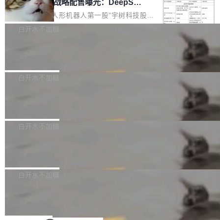
器 Prime Agent 的架构和市面上大多数 coding
宇树科技 IPO 战略配售曝光：DeepSe
但它可能是主流开源项目中关于 AI 辅助贡献最
ek 获配 93.3 万股，锁定 36 个月
agent 有本质区别。大多数 agent harness 的设
细致的一份规则。 政策的核心只有一句话：LLM
8月6日晚间，“人形机器人第一股”宇树科技股份
计是基于早期模型的能力—...
可以用来分析、提炼、审阅、建议，但不能用来
有限公司披露IPO发行价格及战略配售结果，杭
白开水不加糖
创作。 具体来说，LLM 生成的代码可以提交，
州深度求索人工智能基础技术研究有限公司（De
但必须满足五个条件：预先安排、非关键、高质
Docker 29.7.2 发布
epSeek）获配93.3399万股，按150.8元/股发行
量、充分测试、充分审查，并且必须披露。LLM
价格计算，认购金额约1.41亿元，股份锁定期为
Docker 29.7.2 现已发布，具体更新内容如下：
不得生成涉及安全性的关键变更，除非作者本身
36个月。 公告显示，本次宇树科技战略配售对
Bug fixes and enhancements 修复多次传递同
白开水不加糖
就是领域专家。即使如此，政策也"强烈不建
象主要包括长期投资机构、与公司业务具有战略
一环境变量时，docker service create和docker
议"这么做。 对于不披露的情况，审核者可以直
合作关系或长期合作愿景的大型企业、科创板保
Apache Fluss 毕业成为顶级项目
service update会发生 panic 的问题。docker/cl
接关闭 PR，无需解释。 政策作者 Jynn Ne...
荐人跟投子公司，以及公司高级管理人员和核心
i#7145 修复了 Docker Engine 29.7.0 中引入的
今年 7 月，Apache Fluss 的毕业提案在 Apach
员工参与设立的专项资产管理计划。其中，Dee
一个回归问题，该问题导致拉取镜像时会拒绝包
e 孵化器项目管理委员会（IPMC）投票中获得
白开水不加糖
pSeek作为与宇树科技具备战略合作关系的企
含绝对 hardlink 目标的镜像（此类镜像由某些镜
全票通过，随后获 Apache 软件基金会董事会批
业，获配股份数量占本次发行数量的2.31%。 除
像构建工具生成）。moby/moby#53305 修复了
马斯克 AI 百科项目 Grokipedia 被曝数
准。今天，Apache 软件基金会正式宣布 Apach
DeepSeek外，腾讯旗下上海启善投资有限公司
月未更新
Docker Engine 29.7.0 中引入的一个回归问
e Fluss 孵化毕业，成为 Apache 顶级项目（TL
埃隆·马斯克推出的AI百科项目 Grokipedia 被曝
获配9...
题，该问题可能导致在旧版 Linux 内核...
P）！这一里程碑不仅标志着 Fluss 迈入新的发
长期停止内容更新，未能实现其作为“AI版维基百
白开水不加糖
展阶段，也将进一步推动流式存储、实时湖仓与
科”替代品的目标。 据 Lawfare 最新调查，自今
Solon I18n：三种解析器，零样板代码
AI 数据基础加速融合，为实时数据基础设施的发
年4月以来，Grokipedia 页面更新功能基本停
展开启新的篇章。
滞，过去三个月内没有任何条目完成更新，用户
如果你在 Spring Boot 里做过国际化，流程大概