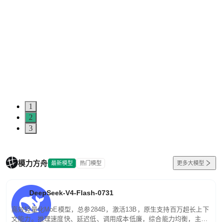
1
2
3
模力方舟
最新模型
热门模型
更多大模型
DeepSeek-V4-Flash-0731
高效轻量化MoE模型，总参284B，激活13B，原生支持百万超长上下
文能力。推理速度快、延迟低、调用成本低廉，综合能力均衡，主打