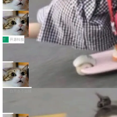
向生产，二是如何让测试团队跟得上AI应用...
布式 Durable Objects
色方案、深色方案——会产生大量无意义的组
r 上把事情说清楚了： 今天我们发布了 Cloudfla
Ryan Dahl 领导的 Deno 团队推出了最新开源项
合。方案缺了、配置冲突了、全 null 了。要知道
re OS，一个带连接器的聊天机器人，跟其他所
目 Celld，一个能在自己机器上运行 Cloudflare
局
哪些组合有效，作者说，你得靠"文档、校验、或
有科技公司做的一样。只不过，实际上它不一
Workers 和 Durable Objects 的守护进程。 设
者部落知识"。 换个写法。Rust 的 enum，两个
样。这是 Sandstorm.io 的重制版，我十年前的
鲁大师7月新机性能/流畅/AI榜：vivo夺
计思路很直接：每个对象是一个独立的 SQLite
变体：Switchable...
性能、流畅双第一，三星Galaxy Z系列
那个创业公司。不同的是，这次它构建在 Cloudf
数据库，按名称寻址，复制到你自己的 S3 兼容
2026年7月的手机市场，由于存储等硬件成本暴
新折叠缺席
lare Workers 上——我花了九年时间搭建的平台
存储库里。节点之间只通过这个存储库协调——
增，手机厂商的日子也不好过啊，新机速度明显
开
开源科技
——并且深度集成了 AI。这基本上是我十年秘密
没有控制平面，没有共识协议。每个对象自带一
放缓，因此硝烟味淡了许多。新机参数规格除开
计划的顶峰。 十年前，Ken...
个小型数据库，应用天然按分片构建，单个数据
Zed 推出 DeltaDB，一个记录 commit
高价的三星折叠（三星Galaxy Z Fold8 Ultra / Z
之间所有操作的版本控制系统
库的竞争和爆炸半径问题在设计层面就被消除
Fold8 / Z Flip8）外，其余要么是中低端机器，
Zed 编辑器团队发布了新项目——DeltaDB，一
了。 闲置的 cell 会休眠到几乎不占资源。当 cel
例如iQOO Z11i、REDMI Note 17、REDMI No
个在 git commit 之间记录每一次编辑操作的版
局
l 迁移或唤醒时，新宿主从 S3 恢复 SQLite 数据
te 17 Pro、OPPO K15，要么是vivo X300 E这
本控制系统。目前处于 Early Access 阶段。 De
库继续执行。存储库是持久化的唯一真相...
SpaceXAI 单季资本开支达 183 亿美元
样的次旗舰。 Galaxy Z Fold8 Ultra / Z Fold8 /
ltaDB 的核心思路直接写在 landing page 最显
Z Flip8三款折叠屏新机均在7月22日发布，且全
眼的位置：「Software is made between com
根据风险投资人Tomer Tunguz 博客（VC 分
部搭载骁龙8 Elite Gen5 for Galaxy，它们本该
mits」——软件是在 commit 之间写出来的。git
析）披露的最新分析与第二季度业绩报告，Spac
白开水不加糖
是7月性...
只记录了你提交的最终状态，但真正的工作过程
eXAI在上个季度的总资本支出飙升至183.7亿美
Meta 发布终端编程 Agent“Muse Cod
——打字、删改、试错、agent 对话——都在 co
元。其中，绝大部分资金被直接用于 AI 领域，
e” 和 Muse Spark 1.2 模型
mmit 之间的空隙里丢失了。 DeltaDB 要做的就
金额高达158.3亿美元，这一单项投入已经逼近
Meta 今天发布了两款 AI 产品：Muse Code，
是把这段空隙补上。 回退到任何一次编辑：Delt
微软同期总资本开支的四成。 与亚马逊、Alpha
一个在终端里运行的编程 agent；Muse Spark
局