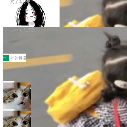
提交的编辑请求也长期处于待处理状态。 Groki
是这样的：配 MessageSource 的 Bean、写 R
梅子酒好吃
pedia 于去年底上线，定位为由人工智能生成内
eloadableResourceBundleMessageSource、
Apache Doris 4.1 全面增强 Iceberg：
容的百科平台，被马斯克视为传统众包百科网站
声明 LocaleResolver、注册 LocaleChangeInt
支持 UPDATE、MERGE INTO 与 Iceb
维基百科的替代方案。Lawfare 调查发现，无论
erceptor…五六步之后才能看到第一行翻译文
Apache Doris 4.1 要补齐的，正是缺失的那一
erg V3
热门页面还是低关注度页面，均未出现近期更
本。 Solon 换了个方式。整个 i18n 模块围绕三
半。在已有查询能力的基础上，Doris 进一步支
白开水不加糖
新，相关问题并非局限于特定领域，而是在不同
个解析器、一个注解、一个工具类展开——没有
持了 UPDATE、DELETE、MERGE INTO 等数
主题和访问量页面中普遍存在。 调查人员最初认
XML、没有拦截器注册、没有样板配置。 资源
Testin XAgent：CIO智能测试落地指南
据修改操作、完整的表结构管理与分区演进，以
为，Grokipedia可能只是限...
文件的约定 把文件放到 resources/i18n/ 下： r
及 rewrite_data_files、expire_snapshots 等日
7月30日，TiD2026质量竞争力大会在北京中关
esources/i18n/messages.properties ...
常维护操作，并完整支持 Iceberg V3 格式。
村国家自主创新示范区会议中心开幕。本届大会
开
开源科技
由中关村智联软件服务业质量创新联盟主办，以
让非法状态不可表示：一篇关于 ADT
“智构可信·质创未来——AI原生时代的质量新范
的帖子在 Reddit 火了
式”为主题，直面AI从实验室走向规模化产业落地
有一种东西，一旦用过就回不去了。Alex Fedos
的核心质量命题。会上，《2026智能研发生产力
eev 管它叫"软件设计的基石"。 他说的东西不新
局
工具选型手册》发布，Testin云测的Testin XAge
鲜——代数数据类型（ADT），尤其是和类型
nt智能测试系统入选AI测试领域代表产品。对CI
Cloudflare 开源内部企业 AI 平台 Clou
（sum type）。但他说清楚了一件事：这不是类
dflare OS
O而言，这提示了一个转变：AI测试正在从效率
型系统的学术体操，是日常编码的思维方式。 文
Cloudflare 发布了一个开源项目 Cloudflare O
工具升级为企业的质量基础设施。 CIO面对的新
章从一个简单的例子切入。一个网站的深色主题
S。如果你只看官方博客，你会觉得这是又一
局
现实 过去两年，CIO们的焦虑清单上多了两项：
设置，如果用布尔值 + 可空字段来表示——bool
个"AI 知识库 + 聊天机器人"——每个大厂都在
一是如何让大模型和智能体应用安全地从PoC走
ean 表示是否可切换，nullable 的默认模式、浅
Deno 团队开源 Celld，可自托管的分
做，没什么新鲜的。 但 Kenton Varda 在 Twitte