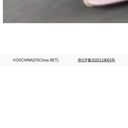
©OSCHINA(OSChina.NET)
京ICP备2025119063号