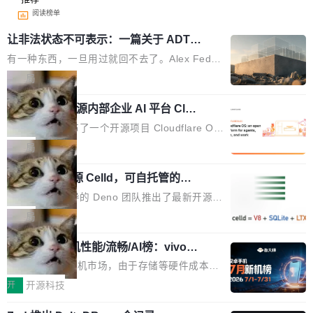
阅读榜单
让非法状态不可表示：一篇关于 ADT
的帖子在 Reddit 火了
有一种东西，一旦用过就回不去了。Alex Fedos
eev 管它叫"软件设计的基石"。 他说的东西不新
局
鲜——代数数据类型（ADT），尤其是和类型
Cloudflare 开源内部企业 AI 平台 Clou
（sum type）。但他说清楚了一件事：这不是类
dflare OS
型系统的学术体操，是日常编码的思维方式。 文
Cloudflare 发布了一个开源项目 Cloudflare O
章从一个简单的例子切入。一个网站的深色主题
S。如果你只看官方博客，你会觉得这是又一
局
设置，如果用布尔值 + 可空字段来表示——bool
个"AI 知识库 + 聊天机器人"——每个大厂都在
ean 表示是否可切换，nullable 的默认模式、浅
Deno 团队开源 Celld，可自托管的分
做，没什么新鲜的。 但 Kenton Varda 在 Twitte
布式 Durable Objects
色方案、深色方案——会产生大量无意义的组
r 上把事情说清楚了： 今天我们发布了 Cloudfla
Ryan Dahl 领导的 Deno 团队推出了最新开源项
合。方案缺了、配置冲突了、全 null 了。要知道
re OS，一个带连接器的聊天机器人，跟其他所
目 Celld，一个能在自己机器上运行 Cloudflare
局
哪些组合有效，作者说，你得靠"文档、校验、或
有科技公司做的一样。只不过，实际上它不一
Workers 和 Durable Objects 的守护进程。 设
者部落知识"。 换个写法。Rust 的 enum，两个
样。这是 Sandstorm.io 的重制版，我十年前的
鲁大师7月新机性能/流畅/AI榜：vivo夺
计思路很直接：每个对象是一个独立的 SQLite
变体：Switchable...
性能、流畅双第一，三星Galaxy Z系列
那个创业公司。不同的是，这次它构建在 Cloudf
数据库，按名称寻址，复制到你自己的 S3 兼容
2026年7月的手机市场，由于存储等硬件成本暴
新折叠缺席
lare Workers 上——我花了九年时间搭建的平台
存储库里。节点之间只通过这个存储库协调——
增，手机厂商的日子也不好过啊，新机速度明显
开
开源科技
——并且深度集成了 AI。这基本上是我十年秘密
没有控制平面，没有共识协议。每个对象自带一
放缓，因此硝烟味淡了许多。新机参数规格除开
计划的顶峰。 十年前，Ken...