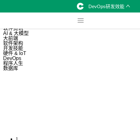
DevOps研发效能
综合
开源资讯
软件资讯
AI & 大模型
大前端
软件架构
开发技能
硬件 & IoT
DevOps
程序人生
数据库
1