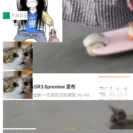
得住、用得稳、省得下、更安全！ 一、从现在开
价值潜能：华为云码道（CodeArts）
q2Seq 和 DocAI 的共同发明人）以及 Oriol Vin
中文驱动的数字员工，自主理解需求、规划步
一、代码仓深度理解技术的作用与价值 在软件工
始，Token使用一目...
代码仓技术解析
yals（Gemini 联合负责人，AlphaSta...
骤、编写代码。不挑模型、不挑平台，curl 一行
程实践中，代码仓是企业核心知识资产的主要载
开
开源科技
装完即用。 开源地址：Gitee · GitCode · GitHu
体。企业级代码仓库通常包含数十万乃至数百万
b 安装 支持 Java 8+（8~26）、macOS / Linu
一条“删库”命令跑 17 小时，算法工程
个文件，其规模远超单次模型调用可承载的上下
师删光 89TB 数据只为干私活
x / Windows / Harmony PC。 # macOS / Linu
文窗口。随着项目规模的持续扩张与代码历史的
最高人民检察院8月4日公布了一起案件：北京一
x / Harmony PC curl -fsSL https://solon.noea
不断累积，代码仓中的模块关系、接口契约、业
名90后算法工程师王某，为了给自己接的私活腾
局
r.org/solon...
务逻辑等关键信息往往分散于数十乃至数百个文
服务器空间，删光了公司AI游戏部门的全部核心
件之中，形成高度复杂的知识关联网络。传统的
Cloudflare 分享推理优化实践：KV ca
数据。 王某2024年1月入职东城区某科技公司AI
che 量化 + 权重压缩，吞吐量提升 4
代码检索手段（如关键词匹配、目录遍历）仅能
短剧部门，有互联网大厂背景。在公司内部架构
Kimi 和 GLM 是当前最强的大模型系列之一，但
1%，成本降 30%
在语法层面完成文本定位，难以触及代码的语义
调整期间，部门三次通知全员将数据从A集群迁
它们有一个共同的问题：太吃显存了。月之暗面
局
内涵与结构关联，导致开发者使用代码智能体在
移到B集群，王某都回复了"收到"。 他没有迁移
的 Kimi K 系列和智谱的 GLM 都是长上下文、M
理解大规模代码仓时面临显著"代码仓理解"瓶
腾讯混元 Hy ASR3.0preview 发布
数据。2024年9月3日下午4点，他使用此前登录
oE 架构的大模型，好用到让人上瘾，但 GPU 显
颈。 代码仓深度理解服务（以下简称" CodeBas
的账号密码进入A集群，输入了一条被程序员圈
存永远不够用。 Cloudflare 的 Workers AI 团队
腾讯混元正式推出新一代语音识别模型 Hy ASR
e深度理解服务"）是华为云码道（CodeA...
称为"删库跑路"的命令——最高管理员权限、无
一直在跑这些模型的推理。他们在官方博客上发
3.0preview。基于最新一代大语言模型 Hy3 的
白开水不加糖
需确认、强制递归删除。17个小时后，运维人员
了一篇技术文章，详细拆解了三种让大模型在 G
语言理解能力，以及融合了高精度语音识别与深
发现异常并中止进程时，89TB数据已经没了。
Pale Moon 34.3.2 发布，苍月浏览器
PU 上跑得更省、更快的技术手段——KV cache
度语义理解能力，实现了语音识别能力的全面升
删掉的是AI游戏部门的全部开发文件，包括公司
量化、模型权重压缩、以及共享 KV cache 的完
级。 根据介绍，Hy ASR3.0preview 目标在于：
Pale Moon 34.3.2 现已发布，这是一个安全更
自研的多个文生3D和...
整性保护。效果是：吞吐量提升 41%，每 token
让语音识别不再只是听清，而是真正听懂。通过
新和少量网页兼容性修复版本。 Changes/fixe
白开水不加糖