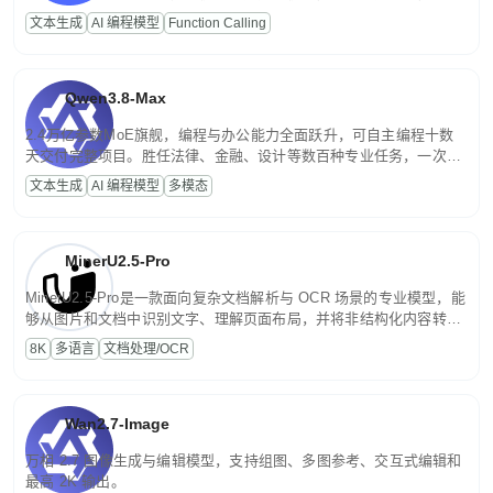
高并发、轻量化任务，适合日常对话、内容创作、基础 RAG、批量
文本生成
AI 编程模型
Function Calling
文案处理等普惠刚需场景。
Qwen3.8-Max
2.4万亿参数MoE旗舰，编程与办公能力全面跃升，可自主编程十数
天交付完整项目。胜任法律、金融、设计等数百种专业任务，一次对
话端到端交付生产级成果。原生视觉理解贯穿规划、执行与验证全流
文本生成
AI 编程模型
多模态
程，支持超长文档与长视频的深度语义解析。长程任务中自主规划与
闭环迭代，持续进化。
MinerU2.5-Pro
MinerU2.5-Pro是一款面向复杂文档解析与 OCR 场景的专业模型，能
够从图片和文档中识别文字、理解页面布局，并将非结构化内容转换
为便于存储、检索和二次处理的结构化结果。
8K
多语言
文档处理/OCR
Wan2.7-Image
万相 2.7 图像生成与编辑模型，支持组图、多图参考、交互式编辑和
最高 2K 输出。