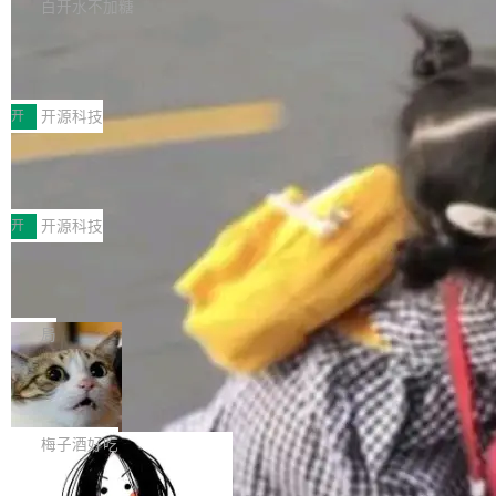
库，并将作为transport接入Mooncake TENT。
白开水不加糖
台 agent...
该通信库针对AI Memory池化场景的数据传输需
CoStrict入选工信部2025人工智能应用
求进行了深度优化，能够实现数据中心内大规模
典型案例
计算节点间多种内存类型的高性能通信。 UCL-
近日，工信部科技司公示《2025人工智能应用典
MPComm将作为一种传输引擎接入Mooncake T
型案例入选名单》，深信服“面向企业研发场景的
开
开源科技
ENT，实现零拷贝传输性能提升30%、非零拷贝
开源 AI 编程平台 CoStrict 应用”凭借卓越的技术
传输性能最高提升5倍。UCL-MPComm底层基
深信服AI算力网关入选工信部人工智能
创新与落地成效成功入选。 全链路私有化部署，
应用典型案例！
于自研UCL-Engine通信引擎，后续腾讯网平将
助力企业AI研发安全落地 当前，越来越多企业已
前不久，工业和信息化部正式发布《2025年人工
持续开源更多基于UCL-Engine的高性能通信组
经开始引入 AI Coding 工具，通过调用公有云模
智能应用典型案例名单》，集中展示人工智能在
开
开源科技
件。 腾讯网平团队在UCL-MPComm中实现了一
型或企业内部部署模型提升研发效率。但随着 AI
各领域的应用成果，覆盖技术底座、行业赋能、
个独立于业务线程的全局通信引擎（Engine），
Coding 从个人辅助工具逐步走向团队级、组织
Jeff Dean 离开 Google：一个时代的结
产品应用、支撑保障、专题等五大方向。深信服
并实...
束，一个实验室的开始
级应用，企业在规模化落地过程中，对安全性、
AI算力网关（AI创新平台）成功入选！ 随着各行
Google 员工编号 20。MapReduce 作者之一。
可控性和代码质量提出了更高要求。 首先是数据
各业的Agent走向规模化建设，算力构成形态逐
Bigtable 作者之一。TensorFlow 的作者之一。
局
安全与合规要求。对于大多数普通研发场景，公
渐丰富，用户关注的重点也在发生变化：不只是
Gemini 的架构师。Google 首席科学家。 Jeff D
有云模型能够满足快速试用和效率提升的需求。
让AI用起来，还要进一步看清混合算力时代下，
🔥 SolonCode v2026.8.4 发布：界面
ean 在 Google 工作了 27 年后，宣布离职。 他
但对于金融、能源、医疗等对数据安全要求较...
字体可调、22 种语言、记忆搜索增强
Token花在哪里、算力是否被充分利用，以及持
不是一个人走。一同离开的还有 Sanjay Ghema
打开终端就能上岗的全中文编码智能体，这一轮
续增长的AI成本该如何优化。 深信服AI算力网关
wat（Google 员工编号 23，Jeff Dean 二十多
把「看得清、用母语、记得住」三件事一次补
梅子酒好吃
正是围绕这些实际问题，从Token治理和成本治
年的编程搭档，MapReduce 和 Bigtable 的共同
齐。 SolonCode 是什么 SolonCode 是杭州无
理两个方面，让用户的每一份算力都看得清、管
作者）、Quoc Le（Google 大脑核心成员，Se
让“代码语义理解”深度释放AI Coding
耳科技研发的企业级终端编码智能体——一位全