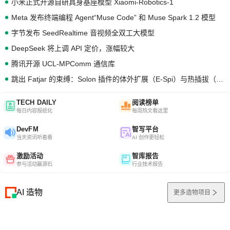
小米正式开源自研具身基座模型 Xiaomi-Robotics-1
Meta 发布终端编程 Agent“Muse Code” 和 Muse Spark 1.2 模型
字节发布 SeedRealtime 音视频全双工大模型
DeepSeek 将上调 API 定价，涨幅较大
腾讯开源 UCL-MPComm 通信库
跳出 Fatjar 的束缚：Solon 插件的体外扩展（E-Spi）与热插拔（H-Spi）
TECH DAILY
阅读榜单
每日内容报纸化
每周热文看这里
DevFM
智写平台
当天资讯听着看
AI 创作更轻松
激励活动
智库报告
参与活动赢源石
行业技术报告
AI 造物
更多造物项目