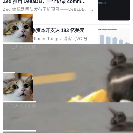
个小型数据库，应用天然按分片构建，单个数据
Zed 推出 DeltaDB，一个记录 commit
高价的三星折叠（三星Galaxy Z Fold8 Ultra / Z
之间所有操作的版本控制系统
库的竞争和爆炸半径问题在设计层面就被消除
Fold8 / Z Flip8）外，其余要么是中低端机器，
Zed 编辑器团队发布了新项目——DeltaDB，一
了。 闲置的 cell 会休眠到几乎不占资源。当 cel
例如iQOO Z11i、REDMI Note 17、REDMI No
个在 git commit 之间记录每一次编辑操作的版
局
l 迁移或唤醒时，新宿主从 S3 恢复 SQLite 数据
te 17 Pro、OPPO K15，要么是vivo X300 E这
本控制系统。目前处于 Early Access 阶段。 De
库继续执行。存储库是持久化的唯一真相...
样的次旗舰。 Galaxy Z Fold8 Ultra / Z Fold8 /
SpaceXAI 单季资本开支达 183 亿美元
ltaDB 的核心思路直接写在 landing page 最显
Z Flip8三款折叠屏新机均在7月22日发布，且全
眼的位置：「Software is made between com
根据风险投资人Tomer Tunguz 博客（VC 分
部搭载骁龙8 Elite Gen5 for Galaxy，它们本该
mits」——软件是在 commit 之间写出来的。git
析）披露的最新分析与第二季度业绩报告，Spac
白开水不加糖
是7月性...
只记录了你提交的最终状态，但真正的工作过程
eXAI在上个季度的总资本支出飙升至183.7亿美
——打字、删改、试错、agent 对话——都在 co
Meta 发布终端编程 Agent“Muse Cod
元。其中，绝大部分资金被直接用于 AI 领域，
e” 和 Muse Spark 1.2 模型
mmit 之间的空隙里丢失了。 DeltaDB 要做的就
金额高达158.3亿美元，这一单项投入已经逼近
Meta 今天发布了两款 AI 产品：Muse Code，
是把这段空隙补上。 回退到任何一次编辑：Delt
微软同期总资本开支的四成。 与亚马逊、Alpha
一个在终端里运行的编程 agent；Muse Spark
局
aDB 捕获 commit 之间的每一次操作，...
bet、微软以及 Meta 等传统科技巨头相比，Spa
1.2，驱动这个 agent 的新模型。一句话概括：
ceXAI的资金消耗速度尤为引人瞩目。然而，支
美团开源 LoHoSearch，用知识图谱校
你可以用 curl -fsSL https://dev.meta.ai/install.
准 AI 能力认知
撑庞大支出的资金来源却呈现出截然不同的面
sh | bash 安装一个能在大项目里自动规划、写
机器出题的前提，是让机器拥有全局视野。整个
貌。数据显示，微软和 Meta 主要依托充沛的经
代码、验证结果的 AI 终端工具。 据介绍，Muse
构建流程可以分为四个环节：建图 → 控制难度
白开水不加糖
营现金流来覆盖资本开支，其资本支出覆盖率分
Code 是 Meta 的编程 agent 产品。它和市场上
→ 质量把关 → 数据概览。
别达到155% 和106%;而SpaceXAI的经营现金
腾讯开源 UCL-MPComm 通信库
已有的终端编程 agent 在设计理念上有几个明显
流仅能覆盖资本开支的12...
的差异点。 异步后台 agent：Muse Code 有一
腾讯网平团队宣布开源了 UCL-MPComm 通信
个主 agent 循环，外加一组后台 agent。这些后