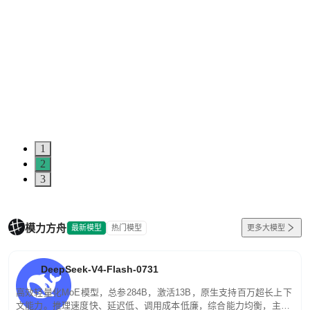
1
2
3
模力方舟
最新模型
热门模型
更多大模型
DeepSeek-V4-Flash-0731
高效轻量化MoE模型，总参284B，激活13B，原生支持百万超长上下
文能力。推理速度快、延迟低、调用成本低廉，综合能力均衡，主打