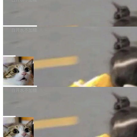
成本降低 30%，精度不变。 FP8 省的不仅是显
先理解你的语境和意图，再把准确的文字直接给
s： 实现了URL.Parse()便捷功能 对浏览器内部
存 KV cache 是推理时最吃显...
到你。从“逐字转写、单点优化”演进为“理解语
PostgreSQL 18/19 新特性深度解读
函数添加了多项边界检查，以避免潜在的越界访
境、兼容场景、一键直出”。 Hy ASR 3.0 previe
问、下溢和溢出。（DiD） 修复了加载和解析内
演讲者分享了一个有趣的实践：面对 PG 18 已
w 不要求标准普通话，方言识别覆盖粤语、吴语
容提供的字体时出现的几个问题 为避免音频加
发布的 Release Notes，他利用 AI 工具（如 Co
白开水不加糖
等 10 大方言片区和 20 余个二级小片区。在开
载、处理和播放过程中可能出现的一系列错误，
pilot）对数千条 commit 日志进行自动分析，先
源评测集中，Hy ASR 3.0 preview 在多语种的
对音频采样频率设定了下限 采样率低于 8kHz
慕尼黑市政府为全职开源项目维护者提
让模型总结出三十余条潜在特性，再逐条要求生
WER（...
供资助
（通常被认为是 "telephone"/"walkie-talkie" 音
成详细解释和代码校验，最终筛选出对用户体感
"在过去大约 10 年的大部分时间里，libexpat 的
质的最低采样率）的音频格式将被拒绝 修复了 C
最强的若干项。对于尚未正式发版的 PG 19，则
维护工作一直与我的日常工作、家务、社交生活
局
SS 圆角虚线样式中可能存在的问题 如果表单中
通过拉取过去一年内（从 PG 18 Beta1 时间点
和休闲娱乐竞争时间。" 这是 libexpat 维护者 S
的图像元素不在同一个子树中，则它们将不再关
至今）的所有 commit，同样交由 AI 分析提炼。
Firefox 153.0.3 发布
ebastian Pipping 写在博客里的话。8 月 4 日，
联 加...
经过人工复核，准确度令人满意。这一方法也为
他宣布了一个新消息：从 2026 年 8 月 1 日起，
Firefox 153.0.3 现已发布，具体更新内容如
社区爱好者提供了高效跟踪新版本的思路。
他可以全职维护 libexpat 了，最长 6 个月。发
下： New Smart Window 包含多项增强功能：
白开水不加糖
工资的是慕尼黑市政府。 libexpat 是一个 C99
<ul> <li>现在建议列表会显示更多结果，方便用
编写的流式 XML 解析器，MIT 许可证。和 libx
Cloudflare Computer 开源：你的 Age
户查找历史记录和切换到已打开的标签页。（<a
nt 需要一台电脑，而不是一个容器
ml2 一样，它是世界上使用最广泛的 XML 解析
href="https://bugzilla.mozilla.org/show_bug.c
Cloudflare 开源了名为 @cloudflare/computer
库之一。你的操作系统、浏览器、无数的基础设
gi?id=2019042">Bug&nbsp;2019042</a>）</l
的 npm 包。项目的核心论点是：容器不适合 Ag
局
施软件，很可能都在用它。而过去十年，维护它
i> <li>现在，助手可以直接使用 Exa 的网络搜索
ent 计算。真正适合的，是 Isolate。 Cloudflare
的人一直在用业余...
结果回答问题，而无需将问题转交给搜索引擎。
OpenAI 公开邮件和聊天记录回应苹果
工程师在这件事上没什么可谦虚的——他们用 W