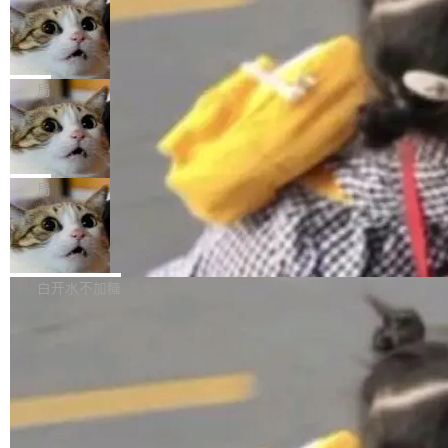
年。FFmpeg 社区最终选择用一个大版本的名
列表的数据匹配 —— 一项常规的数据处理任
没有拐弯抹角。他说中国正在赢得 AI 竞赛，而
字，留下了这份纪念。 雷霄骅曾是中国传媒大学
务，最终却产生了 180 万美元的账单，实际支出
当 AI agent 把源码变成了最好的扩展系
且按目前的速度，中国 AI 工具预计在今年底或
数字电视技术方向的博士生，长期从事视频、音
统，开发者工具必须开源
超出原定预算 860%。 更令人意外的是，该项目
2027 年就能追上美国前沿实验室的水平。 Dela
五年前，David Crawshaw 问过很多软件工程师
频技...
最终并未成功落地，而高额算力消耗持续运行长
ngue 把原因归结为一件事：开放协作。中国的
一个问题：你写过什么给自己用的程序？答案几
局
达 5 个月，公司直到财务对账时才察觉异常。这
AI 开发者在一个共享和协作的生态里加速迭代，
乎都是没有。工程师们整天用别人写的程序写程
意味着一个无人看管的 AI 程序，在近半年时间
而美国模型厂商在"闭门造车"。他的原话是 "buil
DeepSeek Harness 宣布内测邀请，全
序给别人用。偶尔有人自己写个博客系统、智能
里日夜不停地"烧钱"。 复盘显示，...
网最大规模开源 Agent 路演现场诞生
ding in silos"——各自为战，互不通气。 这个判
家居控制、家庭实验室，都算稀奇事。 Crawsh
一条内测招募帖，发出去的时候大概没人想到它
断从他嘴里说出来分量不同。Hugging Face 是
aw 是 Shelley 的作者，一个开源 AI coding age
会变成一场开源 Agent 生态的路演。 8月1日，
局
全球最大的开源 AI 平台，上面跑着上百万个模
nt。他最近在博客上写了一篇文章，核心论点很
DeepSeek Harness 团队负责人崔添翼（tiany
型。谁在开源赛道上领先，...
简单：开发者工具必须开源。 理由不是传统的自
商汤 SenseNova U1.5-Lite-Preview
i）在 X 上发帖： 「如果你是 Agent Harness 相
开源
由软件情怀，而是一个跟 AI agent 直接相关的
关开源项目的开发者，希望参加 DeepSeek Har
商汤科技宣布面向社区开源轻量级统一多模态模
技术判断。 两行 prompt 就能个性化任何软件 C
ness 的内测，可以回复或私信联系我。请附上
型的预览版本 SenseNova U1.5-Lite-Preview。
白开水不加糖
rawshaw 给出了两个 prompt。 第一个： "下载
GitHub id 以及开源代表作。」 DeepSeek 曾在
公告称，SenseNova U1.5-Lite-Preview并非简
某个软件的源码，在本地构建。修改 agent ...
官方招聘信息中写过一条简洁有力的公式：Mod
单的模型规模升级，而是基于 SenseNova U1
el + Harness = Agent。模型负责理解和推理，
的一次系统性迭代，不仅在同一架构中贯通视觉
Harness 负责把能力落到真实环境中——调用工
理解、推理、生成与编辑，还仅以 8B-MoT 的轻
具、读写文件、管理上下文、处理错误、完成闭
量大小，将能力推进到4K、更精细的真实质感、
环。崔添翼招人的标...
更复杂的视觉控制和可持续迭代编辑。 相比 U