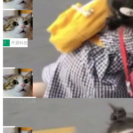
诉讼，称“Apple is getting this wron
（<a href="https://bugzilla.mozilla.org/show_
orkers 跑了十年 Isolate。用 CEO Matthew Pri
上个月，苹果一纸诉状把 OpenAI 告上法庭，指
g”
bug.cgi?id=204...
nce 的话说：「我们一生都在用 Isolate 运行代
控其挖角苹果前员工并窃取商业秘密。苹果的诉
局
码，而 AI Agent 不需要容器，它们需要的是 Iso
状把 OpenAI 描述成一个系统性地从前东家挖
late。」 容器为什么不合适 容器的问题在于启动
HUAWEI MatePad Edge上架WorkBu
人、套取机密信息的对手。 OpenAI 没发律师
ddy鸿蒙PC版，说话就能干活的AI办公
和销毁都太重了。一个 Agent 要执行的任务可能
函，也没选择庭外沉默。它在官网贴了一篇博
全能AI工作台WorkBuddy鸿蒙PC版上架HUAWE
搭子
只需要几毫秒的 CPU 时间，但容器从冷启动到
文，标题只有六个字：Apple is getting this wro
I MatePad Edge应用市场，直接下载即可使
开
开源科技
就绪要花数秒。如果未来有十...
ng。 然后，它把邮件往来和 iMessage 聊天记
用，与鸿蒙电脑上的体验一致。值得一提的是，
FFmpeg 9.0 发布：代号“Lei”，以此纪
录全贴了出来。 他发错人了 苹果外部律师 Gabr
这是目前市面上唯一支持平板接入WorkBuddy P
念中国开发者雷霄骅
iel Gross 来自 Weil 律所，2 月 23 日下午 5:53
C版的产品，搭载“人机双写”重磅功能——你写
全球知名开源多媒体框架 FFmpeg 今天正式发
给 OpenAI 总法律顾问 Che Chang 发了封邮
你的，AI写AI的，同屏协作互不干扰。一句话让
布了 9.0 版本。这个版本除了带来新一代音视频
局
件，附了一封长信，要求 OpenAI 配合调查前苹
AI帮你干活，现在开启全新体验！ 温馨提示：
处理能力和硬件加速支持之外，还有一个特殊之
果员工带走机密信...
亚马逊成本失控：AI 写代码烧掉 1215
体验WorkBuddy鸿蒙PC版前，请将 HUAWEI M
处：FFmpeg 9.0 的代号是“Lei”。 这个名字，
万元，超预算 860%
atePad Edge 升级至 HarmonyOS 6.1.0.135S
来自中国开发者雷霄骅（Lei Xiaohua）。 对于
外媒近日曝光了亚马逊的多份内部报告显示，AI
P9 patch03及以上版本。 *升级路径：设置 > 搜
很多中国音视频开发者而言，这个名字并不陌
导致公司在多个项目上超支。《金融时报》报道
白开水不加糖
索“软件更新” > 检查更新，即可搜索新版本，下
生。十年前，他通过大量中文技术文章、源码分
称，仅一个项目的成本超支就高达 180 万美元
载安装完成升级即可。 没有...
析和开源示例，让一代开发者第一次真正理解 F
Hugging Face CEO 发声：中国正在开
（约合人民币 1215 万元）。 具体来说，一名工
源模型上碾压我们
Fmpeg，也成为很多人进入音视频开发领域的
程师借助 Anthropic 旗下 Claude Sonnet 模型
"他们正在开源模型上碾压我们。" Hugging Fac
“启蒙老师”。 而今年，恰好是雷霄骅离世十周
编写程序，目标是完成电商平台作者信息与商品
e CEO Clément Delangue 在 CNBC 的采访里
局